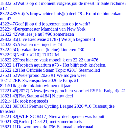
183
22:53
Wat is op dit moment volgens jou de meest irritante reclame?
#12
83
22:48
SV-tje's brugwachtershuis(je) deel #8 - Komt de binnenkant
nu af?
43
22:47
Geef jij op tijd je grenzen aan op je werk?
35
22:44
Burgemeester Mamdani van New York
123
22:42
Wat lees je nu? #96 zomerlezen
298
22:35
[Live Eredivisie #1787] We zijn begonnen!
140
22:35
Afvallen met injecties #4
33
22:25
Op vakantie met (kleine) kinderen #30
53
22:23
[Netflix #210] TUDUM
186
22:22
Post hier zo vaak mogelijk om 22:22 uur #76
280
22:14
Tropisch aquarium #73 - Het blijft toch kriebelen.
126
22:12
[Het Officiële Steam Topic #201] Steamrolled
275
21:52
Wielerprono 2026 #1 We mogen weer
10
21:52
EK Zwemsporten 2026 te Parijs #1
8
21:51
Ik ga de fok-toto winnen dit jaar
172
21:45
[2027] Nieuwtjes en geruchten voor het ESF in Bulgarije #1
186
21:43
[PlayStation #184] Nieuw deel
19
21:41
Ik rook nog steeds
183
21:39
FOK! Premier Cycling League 2026 #10 Tussentijdse
transfers
192
21:32
[WLR SC #417] Nieuw deel openen was kaputt
109
21:30
[Breien] Deel 21, met zomerbreisels
156
21:11
De woningmarkt #96 Eenmaal, andermaal