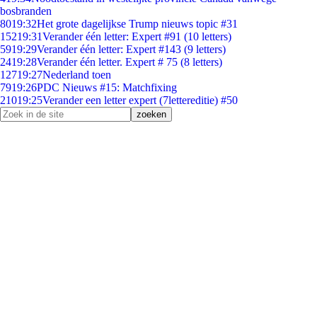
bosbranden
80
19:32
Het grote dagelijkse Trump nieuws topic #31
152
19:31
Verander één letter: Expert #91 (10 letters)
59
19:29
Verander één letter: Expert #143 (9 letters)
24
19:28
Verander één letter. Expert # 75 (8 letters)
127
19:27
Nederland toen
79
19:26
PDC Nieuws #15: Matchfixing
210
19:25
Verander een letter expert (7lettereditie) #50