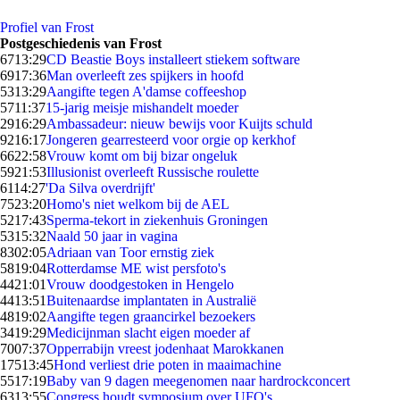
Profiel van Frost
Postgeschiedenis van Frost
67
13:29
CD Beastie Boys installeert stiekem software
69
17:36
Man overleeft zes spijkers in hoofd
53
13:29
Aangifte tegen A'damse coffeeshop
57
11:37
15-jarig meisje mishandelt moeder
29
16:29
Ambassadeur: nieuw bewijs voor Kuijts schuld
92
16:17
Jongeren gearresteerd voor orgie op kerkhof
66
22:58
Vrouw komt om bij bizar ongeluk
59
21:53
Illusionist overleeft Russische roulette
61
14:27
'Da Silva overdrijft'
75
23:20
Homo's niet welkom bij de AEL
52
17:43
Sperma-tekort in ziekenhuis Groningen
53
15:32
Naald 50 jaar in vagina
83
02:05
Adriaan van Toor ernstig ziek
58
19:04
Rotterdamse ME wist persfoto's
44
21:01
Vrouw doodgestoken in Hengelo
44
13:51
Buitenaardse implantaten in Australië
48
19:02
Aangifte tegen graancirkel bezoekers
34
19:29
Medicijnman slacht eigen moeder af
70
07:37
Opperrabijn vreest jodenhaat Marokkanen
175
13:45
Hond verliest drie poten in maaimachine
55
17:19
Baby van 9 dagen meegenomen naar hardrockconcert
63
13:55
Congress houdt symposium over UFO's