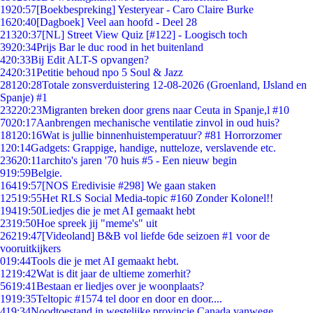
19
20:57
[Boekbespreking] Yesteryear - Caro Claire Burke
16
20:40
[Dagboek] Veel aan hoofd - Deel 28
213
20:37
[NL] Street View Quiz [#122] - Loogisch toch
39
20:34
Prijs Bar le duc rood in het buitenland
4
20:33
Bij Edit ALT-S opvangen?
24
20:31
Petitie behoud npo 5 Soul & Jazz
281
20:28
Totale zonsverduistering 12-08-2026 (Groenland, IJsland en
Spanje) #1
232
20:23
Migranten breken door grens naar Ceuta in Spanje,l #10
70
20:17
Aanbrengen mechanische ventilatie zinvol in oud huis?
181
20:16
Wat is jullie binnenhuistemperatuur? #81 Horrorzomer
1
20:14
Gadgets: Grappige, handige, nutteloze, verslavende etc.
236
20:11
archito's jaren '70 huis #5 - Een nieuw begin
9
19:59
Belgie.
164
19:57
[NOS Eredivisie #298] We gaan staken
125
19:55
Het RLS Social Media-topic #160 Zonder Kolonel!!
194
19:50
Liedjes die je met AI gemaakt hebt
23
19:50
Hoe spreek jij "meme's" uit
262
19:47
[Videoland] B&B vol liefde 6de seizoen #1 voor de
vooruitkijkers
0
19:44
Tools die je met AI gemaakt hebt.
12
19:42
Wat is dit jaar de ultieme zomerhit?
56
19:41
Bestaan er liedjes over je woonplaats?
19
19:35
Teltopic #1574 tel door en door en door....
4
19:34
Noodtoestand in westelijke provincie Canada vanwege