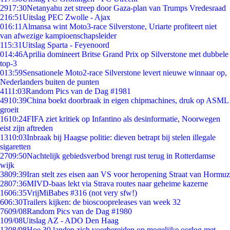
29
17:30
Netanyahu zet streep door Gaza-plan van Trumps Vredesraad
2
16:51
Uitslag PEC Zwolle - Ajax
0
16:11
Almansa wint Moto3-race Silverstone, Uriarte profiteert niet
van afwezige kampioenschapsleider
1
15:31
Uitslag Sparta - Feyenoord
0
14:46
Aprilia domineert Britse Grand Prix op Silverstone met dubbele
top-3
0
13:59
Sensationele Moto2-race Silverstone levert nieuwe winnaar op,
Nederlanders buiten de punten
41
11:03
Random Pics van de Dag #1981
49
10:39
China boekt doorbraak in eigen chipmachines, druk op ASML
groeit
16
10:24
FIFA ziet kritiek op Infantino als desinformatie, Noorwegen
eist zijn aftreden
13
10:03
Inbraak bij Haagse politie: dieven betrapt bij stelen illegale
sigaretten
27
09:50
Nachtelijk gebiedsverbod brengt rust terug in Rotterdamse
wijk
38
09:39
Iran stelt zes eisen aan VS voor heropening Straat van Hormuz
28
07:36
MIVD-baas lekt via Strava routes naar geheime kazerne
16
06:35
VrijMiBabes #316 (not very sfw!)
6
06:30
Trailers kijken: de bioscoopreleases van week 32
76
09/08
Random Pics van de Dag #1980
1
09/08
Uitslag AZ - ADO Den Haag
13
08/08
Hoe 30 landen zich voorbereiden op mogelijke oorlog met