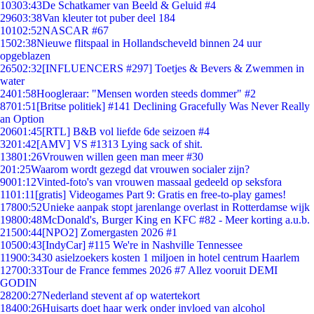
103
03:43
De Schatkamer van Beeld & Geluid #4
296
03:38
Van kleuter tot puber deel 184
101
02:52
NASCAR #67
15
02:38
Nieuwe flitspaal in Hollandscheveld binnen 24 uur
opgeblazen
265
02:32
[INFLUENCERS #297] Toetjes & Bevers & Zwemmen in
water
24
01:58
Hoogleraar: "Mensen worden steeds dommer" #2
87
01:51
[Britse politiek] #141 Declining Gracefully Was Never Really
an Option
206
01:45
[RTL] B&B vol liefde 6de seizoen #4
32
01:42
[AMV] VS #1313 Lying sack of shit.
138
01:26
Vrouwen willen geen man meer #30
2
01:25
Waarom wordt gezegd dat vrouwen socialer zijn?
90
01:12
Vinted-foto's van vrouwen massaal gedeeld op seksfora
11
01:11
[gratis] Videogames Part 9: Gratis en free-to-play games!
178
00:52
Unieke aanpak stopt jarenlange overlast in Rotterdamse wijk
198
00:48
McDonald's, Burger King en KFC #82 - Meer korting a.u.b.
215
00:44
[NPO2] Zomergasten 2026 #1
105
00:43
[IndyCar] #115 We're in Nashville Tennessee
119
00:34
30 asielzoekers kosten 1 miljoen in hotel centrum Haarlem
127
00:33
Tour de France femmes 2026 #7 Allez vooruit DEMI
GODIN
282
00:27
Nederland stevent af op watertekort
184
00:26
Huisarts doet haar werk onder invloed van alcohol