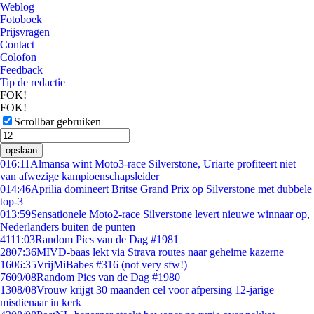
Weblog
Fotoboek
Prijsvragen
Contact
Colofon
Feedback
Tip de redactie
FOK!
FOK!
Scrollbar gebruiken
opslaan
0
16:11
Almansa wint Moto3-race Silverstone, Uriarte profiteert niet
van afwezige kampioenschapsleider
0
14:46
Aprilia domineert Britse Grand Prix op Silverstone met dubbele
top-3
0
13:59
Sensationele Moto2-race Silverstone levert nieuwe winnaar op,
Nederlanders buiten de punten
41
11:03
Random Pics van de Dag #1981
28
07:36
MIVD-baas lekt via Strava routes naar geheime kazerne
16
06:35
VrijMiBabes #316 (not very sfw!)
76
09/08
Random Pics van de Dag #1980
13
08/08
Vrouw krijgt 30 maanden cel voor afpersing 12-jarige
misdienaar in kerk