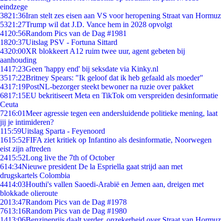
eindzege
38
21:36
Iran stelt zes eisen aan VS voor heropening Straat van Hormuz
53
21:27
Trump wil dat J.D. Vance hem in 2028 opvolgt
41
20:56
Random Pics van de Dag #1981
18
20:37
Uitslag PSV - Fortuna Sittard
43
20:00
XR blokkeert A12 ruim twee uur, agent gebeten bij
aanhouding
14
17:23
Geen 'happy end' bij seksdate via Kinky.nl
35
17:22
Britney Spears: "Ik geloof dat ik heb gefaald als moeder"
43
17:19
PostNL-bezorger steekt bewoner na ruzie over pakket
68
17:15
EU bekritiseert Meta en TikTok om verspreiden desinformatie
Ceuta
72
16:01
Meer agressie tegen een andersluidende politieke mening, laat
jij je intimideren?
1
15:59
Uitslag Sparta - Feyenoord
16
15:52
FIFA ziet kritiek op Infantino als desinformatie, Noorwegen
eist zijn aftreden
24
15:52
Long live the 7th of October
6
14:34
Nieuwe president De la Espriella gaat strijd aan met
drugskartels Colombia
44
14:03
Houthi's vallen Saoedi-Arabië en Jemen aan, dreigen met
blokkade olieroute
20
13:47
Random Pics van de Dag #1978
76
13:16
Random Pics van de Dag #1980
14
13:06
Benzineprijs daalt verder, onzekerheid over Straat van Hormuz