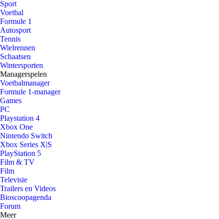
Sport
Voetbal
Formule 1
Autosport
Tennis
Wielrennen
Schaatsen
Wintersporten
Managerspelen
Voetbalmanager
Formule 1-manager
Games
PC
Playstation 4
Xbox One
Nintendo Switch
Xbox Series X|S
PlayStation 5
Film & TV
Film
Televisie
Trailers en Videos
Bioscoopagenda
Forum
Meer