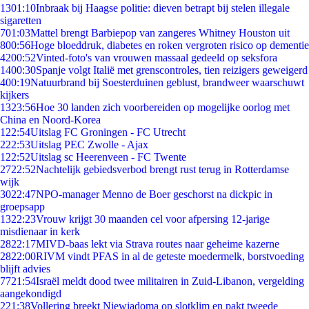
13
01:10
Inbraak bij Haagse politie: dieven betrapt bij stelen illegale
sigaretten
7
01:03
Mattel brengt Barbiepop van zangeres Whitney Houston uit
8
00:56
Hoge bloeddruk, diabetes en roken vergroten risico op dementie
42
00:52
Vinted-foto's van vrouwen massaal gedeeld op seksfora
14
00:30
Spanje volgt Italië met grenscontroles, tien reizigers geweigerd
4
00:19
Natuurbrand bij Soesterduinen geblust, brandweer waarschuwt
kijkers
13
23:56
Hoe 30 landen zich voorbereiden op mogelijke oorlog met
China en Noord-Korea
1
22:54
Uitslag FC Groningen - FC Utrecht
2
22:53
Uitslag PEC Zwolle - Ajax
1
22:52
Uitslag sc Heerenveen - FC Twente
27
22:52
Nachtelijk gebiedsverbod brengt rust terug in Rotterdamse
wijk
30
22:47
NPO-manager Menno de Boer geschorst na dickpic in
groepsapp
13
22:23
Vrouw krijgt 30 maanden cel voor afpersing 12-jarige
misdienaar in kerk
28
22:17
MIVD-baas lekt via Strava routes naar geheime kazerne
28
22:00
RIVM vindt PFAS in al de geteste moedermelk, borstvoeding
blijft advies
77
21:54
Israël meldt dood twee militairen in Zuid-Libanon, vergelding
aangekondigd
2
21:38
Vollering breekt Niewiadoma op slotklim en pakt tweede