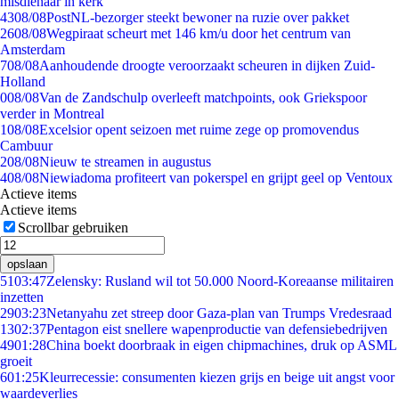
misdienaar in kerk
43
08/08
PostNL-bezorger steekt bewoner na ruzie over pakket
26
08/08
Wegpiraat scheurt met 146 km/u door het centrum van
Amsterdam
7
08/08
Aanhoudende droogte veroorzaakt scheuren in dijken Zuid-
Holland
0
08/08
Van de Zandschulp overleeft matchpoints, ook Griekspoor
verder in Montreal
1
08/08
Excelsior opent seizoen met ruime zege op promovendus
Cambuur
2
08/08
Nieuw te streamen in augustus
4
08/08
Niewiadoma profiteert van pokerspel en grijpt geel op Ventoux
Actieve items
Actieve items
Scrollbar gebruiken
opslaan
51
03:47
Zelensky: Rusland wil tot 50.000 Noord-Koreaanse militairen
inzetten
29
03:23
Netanyahu zet streep door Gaza-plan van Trumps Vredesraad
13
02:37
Pentagon eist snellere wapenproductie van defensiebedrijven
49
01:28
China boekt doorbraak in eigen chipmachines, druk op ASML
groeit
6
01:25
Kleurrecessie: consumenten kiezen grijs en beige uit angst voor
waardeverlies