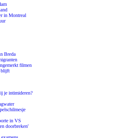
rdam
land
r in Montreal
uur
an Breda
migranten
ongemerkt filmen
lijft
ij je intimideren?
agwater
pelschilmesje
oorte in VS
pen doorbreken'
e examens