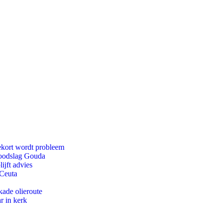
ekort wordt probleem
 doodslag Gouda
ijft advies
 Ceuta
kade olieroute
r in kerk