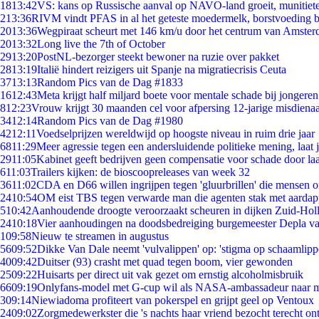
18
13:42
VS: kans op Russische aanval op NAVO-land groeit, munitiet
2
13:36
RIVM vindt PFAS in al het geteste moedermelk, borstvoeding bl
20
13:36
Wegpiraat scheurt met 146 km/u door het centrum van Amste
20
13:32
Long live the 7th of October
29
13:20
PostNL-bezorger steekt bewoner na ruzie over pakket
28
13:19
Italië hindert reizigers uit Spanje na migratiecrisis Ceuta
37
13:13
Random Pics van de Dag #1833
16
12:43
Meta krijgt half miljard boete voor mentale schade bij jongeren
8
12:23
Vrouw krijgt 30 maanden cel voor afpersing 12-jarige misdienaa
34
12:14
Random Pics van de Dag #1980
42
12:11
Voedselprijzen wereldwijd op hoogste niveau in ruim drie jaar
68
11:29
Meer agressie tegen een andersluidende politieke mening, laat ji
29
11:05
Kabinet geeft bedrijven geen compensatie voor schade door la
6
11:03
Trailers kijken: de bioscoopreleases van week 32
36
11:02
CDA en D66 willen ingrijpen tegen 'gluurbrillen' die mensen 
24
10:54
OM eist TBS tegen verwarde man die agenten stak met aardap
5
10:42
Aanhoudende droogte veroorzaakt scheuren in dijken Zuid-Hol
24
10:18
Vier aanhoudingen na doodsbedreiging burgemeester Depla v
1
09:58
Nieuw te streamen in augustus
56
09:52
Dikke Van Dale neemt 'vulvalippen' op: 'stigma op schaamlip
40
09:42
Duitser (93) crasht met quad tegen boom, vier gewonden
25
09:22
Huisarts per direct uit vak gezet om ernstig alcoholmisbruik
66
09:19
Onlyfans-model met G-cup wil als NASA-ambassadeur naar 
3
09:14
Niewiadoma profiteert van pokerspel en grijpt geel op Ventoux
24
09:02
Zorgmedewerkster die 's nachts haar vriend bezocht terecht on