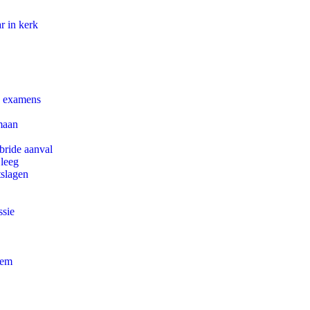
r in kerk
e examens
maan
bride aanval
 leeg
tslagen
ssie
eem