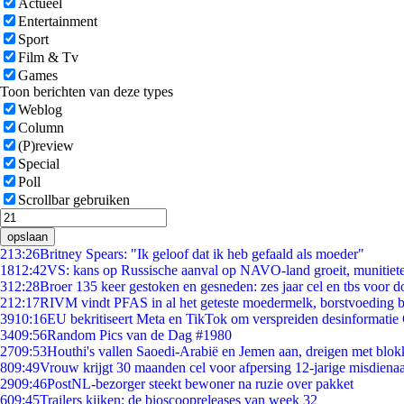
Actueel
Entertainment
Sport
Film & Tv
Games
Toon berichten van deze types
Weblog
Column
(P)review
Special
Poll
Scrollbar gebruiken
opslaan
2
13:26
Britney Spears: "Ik geloof dat ik heb gefaald als moeder"
18
12:42
VS: kans op Russische aanval op NAVO-land groeit, munitiet
3
12:28
Broer 135 keer gestoken en gesneden: zes jaar cel en tbs voor
2
12:17
RIVM vindt PFAS in al het geteste moedermelk, borstvoeding bl
39
10:16
EU bekritiseert Meta en TikTok om verspreiden desinformatie
34
09:56
Random Pics van de Dag #1980
27
09:53
Houthi's vallen Saoedi-Arabië en Jemen aan, dreigen met blok
8
09:49
Vrouw krijgt 30 maanden cel voor afpersing 12-jarige misdienaa
29
09:46
PostNL-bezorger steekt bewoner na ruzie over pakket
6
09:45
Trailers kijken: de bioscoopreleases van week 32