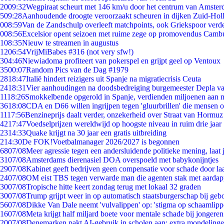
20
09:32
Wegpiraat scheurt met 146 km/u door het centrum van Amste
5
09:28
Aanhoudende droogte veroorzaakt scheuren in dijken Zuid-Hol
0
08:59
Van de Zandschulp overleeft matchpoints, ook Griekspoor verde
0
08:56
Excelsior opent seizoen met ruime zege op promovendus Camb
1
08:35
Nieuw te streamen in augustus
12
06:54
VrijMiBabes #316 (not very sfw!)
3
04:46
Niewiadoma profiteert van pokerspel en grijpt geel op Ventoux
35
00:07
Random Pics van de Dag #1979
28
18:47
Italië hindert reizigers uit Spanje na migratiecrisis Ceuta
24
18:31
Vier aanhoudingen na doodsbedreiging burgemeester Depla v
11
18:26
Smokkelbende opgerold in Spanje, verdienden miljoenen aan 
36
18:08
CDA en D66 willen ingrijpen tegen 'gluurbrillen' die mensen 
11
17:56
Benzineprijs daalt verder, onzekerheid over Straat van Hormuz b
42
17:47
Voedselprijzen wereldwijd op hoogste niveau in ruim drie jaar
23
14:33
Quake krijgt na 30 jaar een gratis uitbreiding
2
14:30
De FOK!Voetbalmanager 2026/2027 is begonnen
68
07/08
Meer agressie tegen een andersluidende politieke mening, laat j
31
07/08
Amsterdams dierenasiel DOA overspoeld met babykonijntjes
29
07/08
Kabinet geeft bedrijven geen compensatie voor schade door la
24
07/08
OM eist TBS tegen verwarde man die agenten stak met aardap
30
07/08
Tropische hitte keert zondag terug met lokaal 32 graden
30
07/08
Trump grijpt weer in op automatisch staatsburgerschap bij geb
56
07/08
Dikke Van Dale neemt 'vulvalippen' op: 'stigma op schaamlip
16
07/08
Meta krijgt half miljard boete voor mentale schade bij jongeren
20
07/08
Denemarken pakt AI-gebruik in scholen aan: extra mondeling