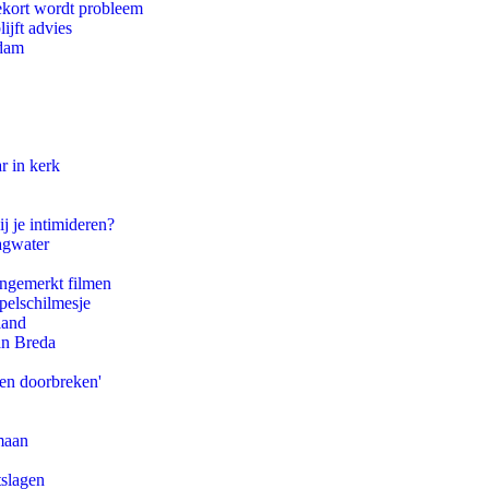
ekort wordt probleem
ijft advies
rdam
r in kerk
j je intimideren?
agwater
ongemerkt filmen
pelschilmesje
land
an Breda
pen doorbreken'
maan
tslagen