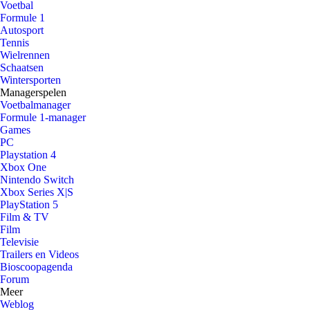
Voetbal
Formule 1
Autosport
Tennis
Wielrennen
Schaatsen
Wintersporten
Managerspelen
Voetbalmanager
Formule 1-manager
Games
PC
Playstation 4
Xbox One
Nintendo Switch
Xbox Series X|S
PlayStation 5
Film & TV
Film
Televisie
Trailers en Videos
Bioscoopagenda
Forum
Meer
Weblog