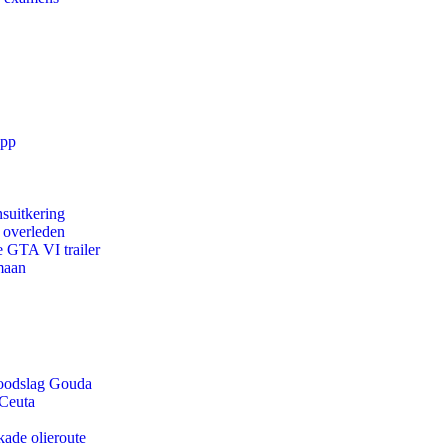
app
suitkering
d overleden
e GTA VI trailer
maan
 doodslag Gouda
 Ceuta
kade olieroute