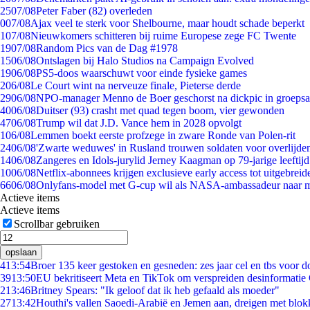
25
07/08
Peter Faber (82) overleden
0
07/08
Ajax veel te sterk voor Shelbourne, maar houdt schade beperkt
1
07/08
Nieuwkomers schitteren bij ruime Europese zege FC Twente
19
07/08
Random Pics van de Dag #1978
15
06/08
Ontslagen bij Halo Studios na Campaign Evolved
19
06/08
PS5-doos waarschuwt voor einde fysieke games
2
06/08
Le Court wint na nerveuze finale, Pieterse derde
29
06/08
NPO-manager Menno de Boer geschorst na dickpic in groeps
40
06/08
Duitser (93) crasht met quad tegen boom, vier gewonden
47
06/08
Trump wil dat J.D. Vance hem in 2028 opvolgt
1
06/08
Lemmen boekt eerste profzege in zware Ronde van Polen-rit
24
06/08
'Zwarte weduwes' in Rusland trouwen soldaten voor overlijden
14
06/08
Zangeres en Idols-jurylid Jerney Kaagman op 79-jarige leeftij
10
06/08
Netflix-abonnees krijgen exclusieve early access tot uitgebreid
66
06/08
Onlyfans-model met G-cup wil als NASA-ambassadeur naar 
Actieve items
Actieve items
Scrollbar gebruiken
opslaan
4
13:54
Broer 135 keer gestoken en gesneden: zes jaar cel en tbs voor
39
13:50
EU bekritiseert Meta en TikTok om verspreiden desinformatie
2
13:46
Britney Spears: "Ik geloof dat ik heb gefaald als moeder"
27
13:42
Houthi's vallen Saoedi-Arabië en Jemen aan, dreigen met blok