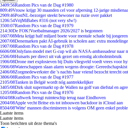
34
09:56
Random Pics van de Dag #1980
8
09:49
Vrouw krijgt 30 maanden cel voor afpersing 12-jarige misdienaa
29
09:46
PostNL-bezorger steekt bewoner na ruzie over pakket
12
06:54
VrijMiBabes #316 (not very sfw!)
35
00:07
Random Pics van de Dag #1979
2
14:30
De FOK!Voetbalmanager 2026/2027 is begonnen
16
07/08
Meta krijgt half miljard boete voor mentale schade bij jongeren
20
07/08
Denemarken pakt AI-gebruik in scholen aan: extra mondeling
19
07/08
Random Pics van de Dag #1978
66
06/08
Onlyfans-model met G-cup wil als NASA-ambassadeur naar 
25
06/08
Huisarts per direct uit vak gezet om ernstig alcoholmisbruik
19
06/08
Drone met explosieven bij Duits vliegveld voedt vrees voor hy
59
06/08
Waterschappen slaan alarm wegens droogte: Gereedschapskist
24
06/08
Zorgmedewerkster die 's nachts haar vriend bezocht terecht on
38
06/08
Random Pics van de Dag #1977
21
05/08
Tanken in België wordt nóg aantrekkelijker
34
05/08
Dirk sluit supermarkt op de Wallen na golf van diefstal en agre
12
05/08
Random Pics van de Dag #1976
6
04/08
Kraftwerk brengt ruimteschip terug naar Eindhoven
20
04/08
Apple vecht Britse eis tot inbouwen backdoor in iCloud aan
85
04/08
'Witte' mannen discrimineren is volgens OM geen enkel probl
Laatste items
Laatste items
Toon berichten uit deze thema's