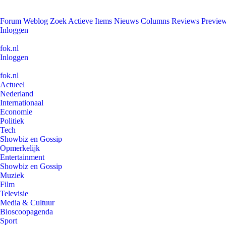
Forum
Weblog
Zoek
Actieve Items
Nieuws
Columns
Reviews
Previe
Inloggen
fok.nl
Inloggen
fok.nl
Actueel
Nederland
Internationaal
Economie
Politiek
Tech
Showbiz en Gossip
Opmerkelijk
Entertainment
Showbiz en Gossip
Muziek
Film
Televisie
Media & Cultuur
Bioscoopagenda
Sport