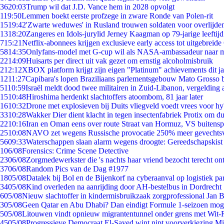
36
20:03
Trump wil dat J.D. Vance hem in 2028 opvolgt
1
19:50
Lemmen boekt eerste profzege in zware Ronde van Polen-rit
15
19:42
'Zwarte weduwes' in Rusland trouwen soldaten voor overlijden
13
18:20
Zangeres en Idols-jurylid Jerney Kaagman op 79-jarige leeftij
7
15:21
Netflix-abonnees krijgen exclusieve early access tot uitgebreide
58
14:35
Onlyfans-model met G-cup wil als NASA-ambassadeur naar 
22
14:09
Huisarts per direct uit vak gezet om ernstig alcoholmisbruik
2
12:12
XBOX platform krijgt zijn eigen "Platinum" achievements dit ja
12
11:27
Capibara's lopen Braziliaans parlementsgebouw Mato Grosso 
51
10:59
Israël meldt dood twee militairen in Zuid-Libanon, vergeldin
15
10:48
Hiroshima herdenkt slachtoffers atoombom, 81 jaar later
16
10:32
Drone met explosieven bij Duits vliegveld voedt vrees voor hy
33
10:28
Wakker Dier dient klacht in tegen insectenfabriek Protix om 
22
10:16
Iran en Oman eens over route Straat van Hormuz, VS buitensp
25
10:08
NAVO zet wegens Russische provocatie 250% meer gevechtsvl
56
09:33
Waterschappen slaan alarm wegens droogte: Gereedschapskist
1
06/08
Forensics: Crime Scene Detective
23
06/08
Zorgmedewerkster die 's nachts haar vriend bezocht terecht on
37
06/08
Random Pics van de Dag #1977
18
05/08
Datalek bij Bol en de Bijenkorf na cyberaanval op logistiek pa
34
05/08
Kind overleden na aanrijding door AH-bestelbus in Dordrecht
6
05/08
Nieuw slachtoffer in kindermisbruikzaak zorgprofessional Jan B
3
05/08
Geen Qatar en Abu Dhabi? Dan eindigt Formule 1-seizoen moge
5
05/08
Litouwen vindt opnieuw migrantentunnel onder grens met Wit-
45
05/08
Progressieve Democraat El-Sayed wint nipt voorverkiezing M