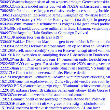
56
06:33
Waterschappen slaan alarm wegens droogte: Gereedschapskist
58
06:32
Onlyfans-model met G-cup wil als NASA-ambassadeur naar 
7
06:28
Netflix-abonnees krijgen exclusieve early access tot uitgebreide
13
06:11
Zangeres en Idols-jurylid Jerney Kaagman op 79-jarige leeftijd
22
04:53
NPO-manager Menno de Boer geschorst na dickpic in groeps
85
04:44
'Witte' mannen discrimineren is volgens OM geen enkel probl
51
04:38
Israël meldt dood twee militairen in Zuid-Libanon, vergeldin
9
04:27
Ontslagen bij Halo Studios na Campaign Evolved
37
04:13
Random Pics van de Dag #1977
33
04:01
Wakker Dier dient klacht in tegen insectenfabriek Protix om 
27
03:06
Doden bij Oekraïense droneaanvallen op Moskou en Sint-Pete
12
01:08
Accell, moederbedrijf Sparta en Batavus, vraagt uitstel van bet
34
01:01
Kind overleden na aanrijding door AH-bestelbus in Dordrecht
53
00:28
Van den Brink zet nog eens 14 gemeenten onder toezicht om s
25
22:56
NAVO zet wegens Russische provocatie 250% meer gevechtsvl
22
22:50
Iran en Oman eens over route Straat van Hormuz, VS buitensp
2
22:17
Le Court wint na nerveuze finale, Pieterse derde
45
21:00
Progressieve Democraat El-Sayed wint nipt voorverkiezing M
16
21:00
Drone met explosieven bij Duits vliegveld voedt vrees voor hy
2
20:58
XBOX platform krijgt zijn eigen "Platinum" achievements dit ja
12
20:48
Capibara's lopen Braziliaans parlementsgebouw Mato Grosso 
5
20:30
Zomervakantieweerbericht: aanhoudend zomers
1
20:21
Lemmen boekt eerste profzege in zware Ronde van Polen-rit
22
20:05
Huisarts per direct uit vak gezet om ernstig alcoholmisbruik
15
19:45
Hiroshima herdenkt slachtoffers atoombom, 81 jaar later