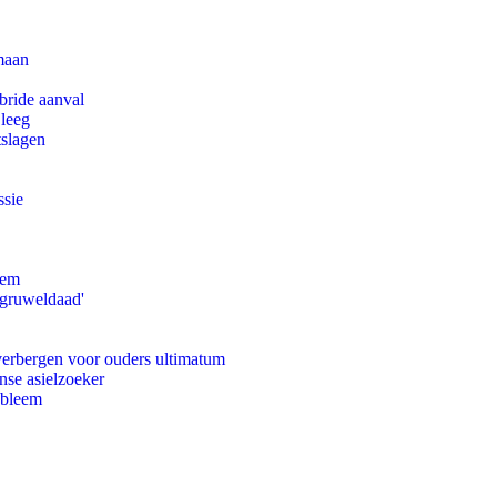
maan
bride aanval
 leeg
tslagen
ssie
eem
'gruweldaad'
 verbergen voor ouders ultimatum
nse asielzoeker
obleem