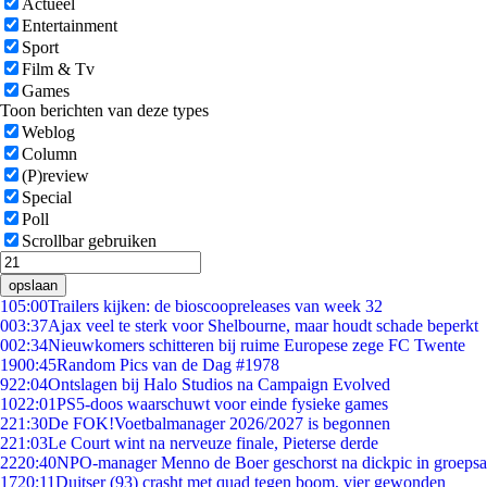
Actueel
Entertainment
Sport
Film & Tv
Games
Toon berichten van deze types
Weblog
Column
(P)review
Special
Poll
Scrollbar gebruiken
opslaan
1
05:00
Trailers kijken: de bioscoopreleases van week 32
0
03:37
Ajax veel te sterk voor Shelbourne, maar houdt schade beperkt
0
02:34
Nieuwkomers schitteren bij ruime Europese zege FC Twente
19
00:45
Random Pics van de Dag #1978
9
22:04
Ontslagen bij Halo Studios na Campaign Evolved
10
22:01
PS5-doos waarschuwt voor einde fysieke games
2
21:30
De FOK!Voetbalmanager 2026/2027 is begonnen
2
21:03
Le Court wint na nerveuze finale, Pieterse derde
22
20:40
NPO-manager Menno de Boer geschorst na dickpic in groeps
17
20:11
Duitser (93) crasht met quad tegen boom, vier gewonden