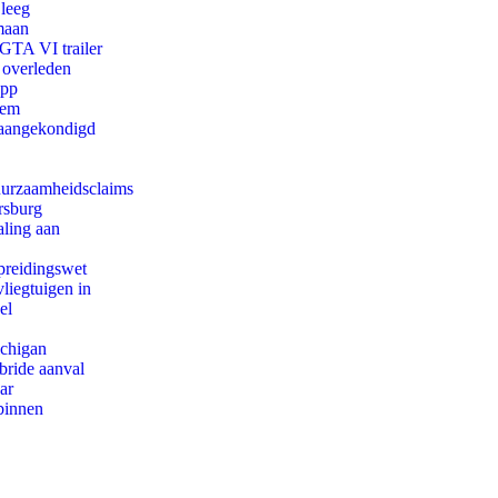
 leeg
maan
 GTA VI trailer
 overleden
app
eem
g aangekondigd
duurzaamheidsclaims
rsburg
aling aan
preidingswet
iegtuigen in
el
ichigan
bride aanval
ar
binnen