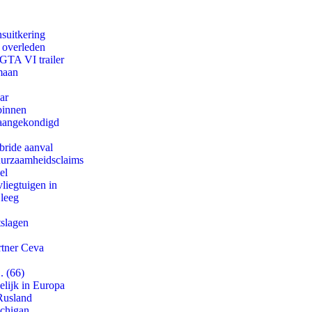
suitkering
d overleden
 GTA VI trailer
maan
ar
binnen
g aangekondigd
bride aanval
duurzaamheidsclaims
el
iegtuigen in
 leeg
tslagen
rtner Ceva
. (66)
lijk in Europa
Rusland
ichigan