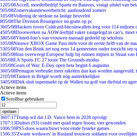
12
05/08
Accell, moederbedrijf Sparta en Batavus, vraagt uitstel van bet
5
05/08
Zomervakantieweerbericht: aanhoudend zomers
1
05/08
Vollering de sterkste na lastige heuvelrit
8
05/08
The Division Resurgence nu gratis op pc
36
05/08
Hackers roven Coldcard-bitcoinwallets leeg voor 114 miljoen d
45
05/08
Doorwerken na AOW-leeftijd vaker vastgelegd in cao's, moet
38
05/08
Vinted-foto's van vrouwen massaal gedeeld op seksfora
1
05/08
Nieuwe XBOX Game Pass titels voor de eerste helft van de ma
53
05/08
Van den Brink zet nog eens 14 gemeenten onder toezicht om s
18
05/08
Iran overweegt Europese hulp bij ruimen mijnen in Straat va
3
05/08
EA Sports FC 27 toont The Grounds-modus
1
05/08
Gears of War: E-Day open beta begint 6 augustus
36
05/08
Pentagon verbruikt meer raketten dan kan worden aangevuld, t
21
05/08
Tanken in België wordt nóg aantrekkelijker
34
05/08
Dirk sluit supermarkt op de Wallen na golf van diefstal en agre
Actieve items
Actieve items
Scrollbar gebruiken
opslaan
36
07:17
Trump wil dat J.D. Vance hem in 2028 opvolgt
17
07:13
Duitser (93) crasht met quad tegen boom, vier gewonden
10
06:59
PS5-doos waarschuwt voor einde fysieke games
15
06:35
'Zwarte weduwes' in Rusland trouwen soldaten voor overlijden