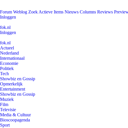
Forum
Weblog
Zoek
Actieve Items
Nieuws
Columns
Reviews
Previe
Inloggen
fok.nl
Inloggen
fok.nl
Actueel
Nederland
Internationaal
Economie
Politiek
Tech
Showbiz en Gossip
Opmerkelijk
Entertainment
Showbiz en Gossip
Muziek
Film
Televisie
Media & Cultuur
Bioscoopagenda
Sport