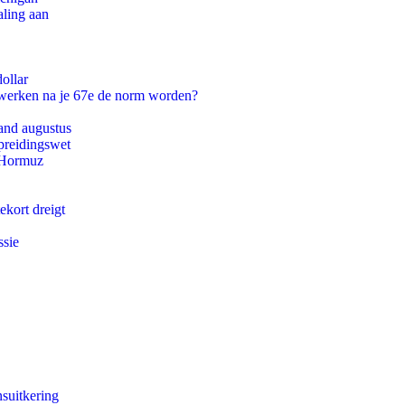
aling aan
ollar
 werken na je 67e de norm worden?
and augustus
preidingswet
n Hormuz
ekort dreigt
ssie
suitkering