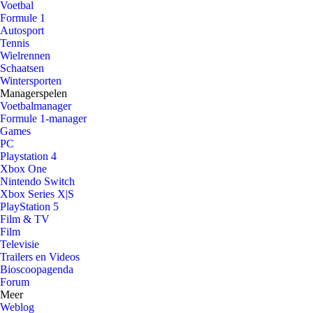
Voetbal
Formule 1
Autosport
Tennis
Wielrennen
Schaatsen
Wintersporten
Managerspelen
Voetbalmanager
Formule 1-manager
Games
PC
Playstation 4
Xbox One
Nintendo Switch
Xbox Series X|S
PlayStation 5
Film & TV
Film
Televisie
Trailers en Videos
Bioscoopagenda
Forum
Meer
Weblog