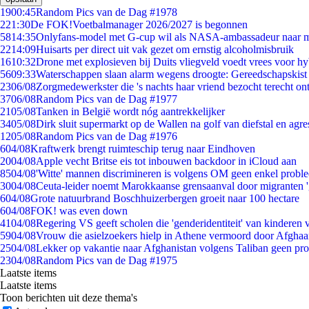
19
00:45
Random Pics van de Dag #1978
2
21:30
De FOK!Voetbalmanager 2026/2027 is begonnen
58
14:35
Onlyfans-model met G-cup wil als NASA-ambassadeur naar 
22
14:09
Huisarts per direct uit vak gezet om ernstig alcoholmisbruik
16
10:32
Drone met explosieven bij Duits vliegveld voedt vrees voor hy
56
09:33
Waterschappen slaan alarm wegens droogte: Gereedschapskist
23
06/08
Zorgmedewerkster die 's nachts haar vriend bezocht terecht on
37
06/08
Random Pics van de Dag #1977
21
05/08
Tanken in België wordt nóg aantrekkelijker
34
05/08
Dirk sluit supermarkt op de Wallen na golf van diefstal en agre
12
05/08
Random Pics van de Dag #1976
6
04/08
Kraftwerk brengt ruimteschip terug naar Eindhoven
20
04/08
Apple vecht Britse eis tot inbouwen backdoor in iCloud aan
85
04/08
'Witte' mannen discrimineren is volgens OM geen enkel probl
30
04/08
Ceuta-leider noemt Marokkaanse grensaanval door migranten 
6
04/08
Grote natuurbrand Boschhuizerbergen groeit naar 100 hectare
6
04/08
FOK! was even down
41
04/08
Regering VS geeft scholen die 'genderidentiteit' van kinderen
59
04/08
Vrouw die asielzoekers hielp in Athene vermoord door Afghaa
25
04/08
Lekker op vakantie naar Afghanistan volgens Taliban geen pr
23
04/08
Random Pics van de Dag #1975
Laatste items
Laatste items
Toon berichten uit deze thema's