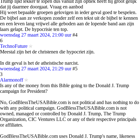
Trump lijkt lekker te lopen dus vanuit zijn optiek heeft hij groot gelijk
dat jij daarmee doorgaat. Vraag en aanbod
Hij weet bepaalde groepen gelovigen in ieder geval goed te bespelen.
De bijbel aan ze verkopen zonder zelf een tekst uit de bijbel te kennen
en een leven lang vrijwel alle geboden aan de lopende band aan zijn
laars gelapt. De hypocrisie ten top.
woensdag 27 maart 2024, 21:00 uur
#4
6
TechnoFuture
Meestal zijn het de christenen die hypocriet zijn.
In dit geval is het de atheistische narcist.
woensdag 27 maart 2024, 21:29 uur
#5
3
Alarmonoff
Is any of the money from this Bible going to the Donald J. Trump
campaign for President?
No, GodBlessTheUSABible.com is not political and has nothing to do
with any political campaign. GodBlessTheUSABible.com is not
owned, managed or controlled by Donald J. Trump, The Trump
Organization, CIC Ventures LLC or any of their respective principals
or affiliates.
GodBlessTheUSABible.com uses Donald J. Trump's name, likeness