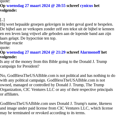
quote:
Op
woensdag 27 maart 2024 @ 20:55
schreef
cynicus
het
volgende:
[..]
Hij weet bepaalde groepen gelovigen in ieder geval goed te bespelen.
De bijbel aan ze verkopen zonder zelf een tekst uit de bijbel te kennen
en een leven lang vrijwel alle geboden aan de lopende band aan zijn
laars gelapt. De hypocrisie ten top.
heftige reactie
quote:
Op
woensdag 27 maart 2024 @ 21:29
schreef
Alarmonoff
het
volgende:
Is any of the money from this Bible going to the Donald J. Trump
campaign for President?
No, GodBlessTheUSABible.com is not political and has nothing to do
with any political campaign. GodBlessTheUSABible.com is not
owned, managed or controlled by Donald J. Trump, The Trump
Organization, CIC Ventures LLC or any of their respective principals
or affiliates.
GodBlessTheUSABible.com uses Donald J. Trump's name, likeness
and image under paid license from CIC Ventures LLC, which license
may be terminated or revoked according to its terms.