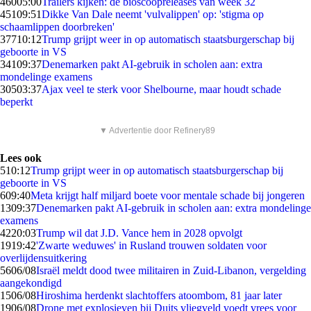
460
05:00
Trailers kijken: de bioscoopreleases van week 32
451
09:51
Dikke Van Dale neemt 'vulvalippen' op: 'stigma op
schaamlippen doorbreken'
377
10:12
Trump grijpt weer in op automatisch staatsburgerschap bij
geboorte in VS
341
09:37
Denemarken pakt AI-gebruik in scholen aan: extra
mondelinge examens
305
03:37
Ajax veel te sterk voor Shelbourne, maar houdt schade
beperkt
▼ Advertentie door Refinery89
Lees ook
5
10:12
Trump grijpt weer in op automatisch staatsburgerschap bij
geboorte in VS
6
09:40
Meta krijgt half miljard boete voor mentale schade bij jongeren
13
09:37
Denemarken pakt AI-gebruik in scholen aan: extra mondelinge
examens
42
20:03
Trump wil dat J.D. Vance hem in 2028 opvolgt
19
19:42
'Zwarte weduwes' in Rusland trouwen soldaten voor
overlijdensuitkering
56
06/08
Israël meldt dood twee militairen in Zuid-Libanon, vergelding
aangekondigd
15
06/08
Hiroshima herdenkt slachtoffers atoombom, 81 jaar later
19
06/08
Drone met explosieven bij Duits vliegveld voedt vrees voor