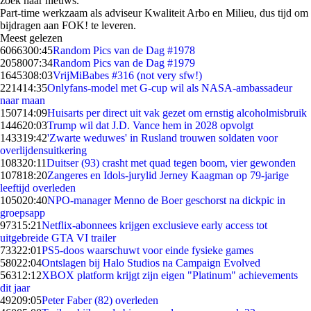
zoek naar nieuws.
Part-time werkzaam als adviseur Kwaliteit Arbo en Milieu, dus tijd om
bijdragen aan FOK! te leveren.
Meest gelezen
60663
00:45
Random Pics van de Dag #1978
20580
07:34
Random Pics van de Dag #1979
16453
08:03
VrijMiBabes #316 (not very sfw!)
2214
14:35
Onlyfans-model met G-cup wil als NASA-ambassadeur
naar maan
1507
14:09
Huisarts per direct uit vak gezet om ernstig alcoholmisbruik
1446
20:03
Trump wil dat J.D. Vance hem in 2028 opvolgt
1433
19:42
'Zwarte weduwes' in Rusland trouwen soldaten voor
overlijdensuitkering
1083
20:11
Duitser (93) crasht met quad tegen boom, vier gewonden
1078
18:20
Zangeres en Idols-jurylid Jerney Kaagman op 79-jarige
leeftijd overleden
1050
20:40
NPO-manager Menno de Boer geschorst na dickpic in
groepsapp
973
15:21
Netflix-abonnees krijgen exclusieve early access tot
uitgebreide GTA VI trailer
733
22:01
PS5-doos waarschuwt voor einde fysieke games
580
22:04
Ontslagen bij Halo Studios na Campaign Evolved
563
12:12
XBOX platform krijgt zijn eigen "Platinum" achievements
dit jaar
492
09:05
Peter Faber (82) overleden