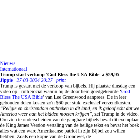
Nieuws
Internationaal
Trump start verkoop 'God Bless the USA Bible' á $59,95
Jippie
27-03-2024 20:27
print
Trump is gestart met de verkoop van bijbels. Hij plaatste dinsdag een
video op Truth Social waarin hij de door hem goedgekeurde ‘
God
Bless The USA Bible
’ van Lee Greenwood aanprees, De in leer
gebonden delen kosten zo'n $60 per stuk, exclusief verzendkosten.
“Religie en christendom ontbreken in dit land, en ik geloof echt dat we
America weer aan het bidden moeten krijgen”,
zei Trump in de video.
Om zich te onderscheiden van de gangbare bijbels bevat dit exemplaar
de King James Version-vertaling van de heilige tekst en bevat het boek
alles wat een ware Amerikaanse patriot in zijn Bijbel zou willen
hebben. Zoals een kopie van de Grondwet, de