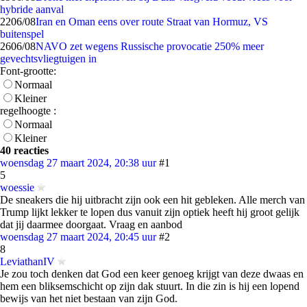
hybride aanval
22
06/08
Iran en Oman eens over route Straat van Hormuz, VS
buitenspel
26
06/08
NAVO zet wegens Russische provocatie 250% meer
gevechtsvliegtuigen in
Font-grootte:
Normaal
Kleiner
regelhoogte :
Normaal
Kleiner
40 reacties
woensdag 27 maart 2024, 20:38 uur
#1
5
woessie
De sneakers die hij uitbracht zijn ook een hit gebleken. Alle merch van
Trump lijkt lekker te lopen dus vanuit zijn optiek heeft hij groot gelijk
dat jij daarmee doorgaat. Vraag en aanbod
woensdag 27 maart 2024, 20:45 uur
#2
8
LeviathanIV
Je zou toch denken dat God een keer genoeg krijgt van deze dwaas en
hem een bliksemschicht op zijn dak stuurt. In die zin is hij een lopend
bewijs van het niet bestaan van zijn God.