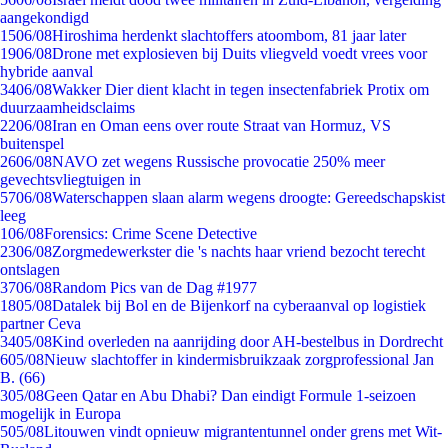
aangekondigd
15
06/08
Hiroshima herdenkt slachtoffers atoombom, 81 jaar later
19
06/08
Drone met explosieven bij Duits vliegveld voedt vrees voor
hybride aanval
34
06/08
Wakker Dier dient klacht in tegen insectenfabriek Protix om
duurzaamheidsclaims
22
06/08
Iran en Oman eens over route Straat van Hormuz, VS
buitenspel
26
06/08
NAVO zet wegens Russische provocatie 250% meer
gevechtsvliegtuigen in
57
06/08
Waterschappen slaan alarm wegens droogte: Gereedschapskist
leeg
1
06/08
Forensics: Crime Scene Detective
23
06/08
Zorgmedewerkster die 's nachts haar vriend bezocht terecht
ontslagen
37
06/08
Random Pics van de Dag #1977
18
05/08
Datalek bij Bol en de Bijenkorf na cyberaanval op logistiek
partner Ceva
34
05/08
Kind overleden na aanrijding door AH-bestelbus in Dordrecht
6
05/08
Nieuw slachtoffer in kindermisbruikzaak zorgprofessional Jan
B. (66)
3
05/08
Geen Qatar en Abu Dhabi? Dan eindigt Formule 1-seizoen
mogelijk in Europa
5
05/08
Litouwen vindt opnieuw migrantentunnel onder grens met Wit-