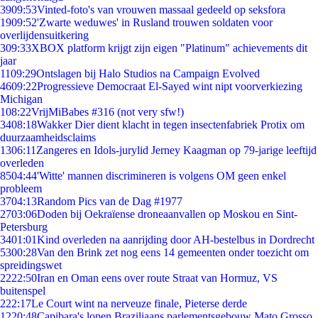
39
09:53
Vinted-foto's van vrouwen massaal gedeeld op seksfora
19
09:52
'Zwarte weduwes' in Rusland trouwen soldaten voor
overlijdensuitkering
3
09:33
XBOX platform krijgt zijn eigen "Platinum" achievements dit
jaar
11
09:29
Ontslagen bij Halo Studios na Campaign Evolved
46
09:22
Progressieve Democraat El-Sayed wint nipt voorverkiezing
Michigan
1
08:22
VrijMiBabes #316 (not very sfw!)
34
08:18
Wakker Dier dient klacht in tegen insectenfabriek Protix om
duurzaamheidsclaims
13
06:11
Zangeres en Idols-jurylid Jerney Kaagman op 79-jarige leeftijd
overleden
85
04:44
'Witte' mannen discrimineren is volgens OM geen enkel
probleem
37
04:13
Random Pics van de Dag #1977
27
03:06
Doden bij Oekraïense droneaanvallen op Moskou en Sint-
Petersburg
34
01:01
Kind overleden na aanrijding door AH-bestelbus in Dordrecht
53
00:28
Van den Brink zet nog eens 14 gemeenten onder toezicht om
spreidingswet
22
22:50
Iran en Oman eens over route Straat van Hormuz, VS
buitenspel
2
22:17
Le Court wint na nerveuze finale, Pieterse derde
12
20:48
Capibara's lopen Braziliaans parlementsgebouw Mato Grosso