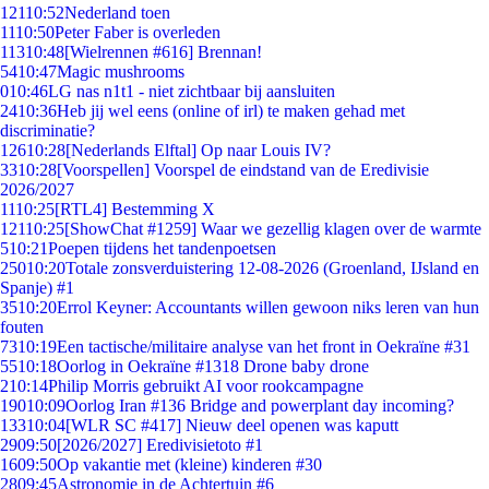
121
10:52
Nederland toen
11
10:50
Peter Faber is overleden
113
10:48
[Wielrennen #616] Brennan!
54
10:47
Magic mushrooms
0
10:46
LG nas n1t1 - niet zichtbaar bij aansluiten
24
10:36
Heb jij wel eens (online of irl) te maken gehad met
discriminatie?
126
10:28
[Nederlands Elftal] Op naar Louis IV?
33
10:28
[Voorspellen] Voorspel de eindstand van de Eredivisie
2026/2027
11
10:25
[RTL4] Bestemming X
121
10:25
[ShowChat #1259] Waar we gezellig klagen over de warmte
5
10:21
Poepen tijdens het tandenpoetsen
250
10:20
Totale zonsverduistering 12-08-2026 (Groenland, IJsland en
Spanje) #1
35
10:20
Errol Keyner: Accountants willen gewoon niks leren van hun
fouten
73
10:19
Een tactische/militaire analyse van het front in Oekraïne #31
55
10:18
Oorlog in Oekraïne #1318 Drone baby drone
2
10:14
Philip Morris gebruikt AI voor rookcampagne
190
10:09
Oorlog Iran #136 Bridge and powerplant day incoming?
133
10:04
[WLR SC #417] Nieuw deel openen was kaputt
29
09:50
[2026/2027] Eredivisietoto #1
16
09:50
Op vakantie met (kleine) kinderen #30
28
09:45
Astronomie in de Achtertuin #6