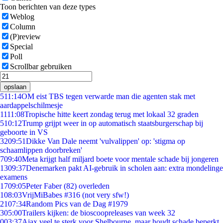
Toon berichten van deze types
Weblog
Column
(P)review
Special
Poll
Scrollbar gebruiken
opslaan
5
11:14
OM eist TBS tegen verwarde man die agenten stak met
aardappelschilmesje
11
11:08
Tropische hitte keert zondag terug met lokaal 32 graden
5
10:12
Trump grijpt weer in op automatisch staatsburgerschap bij
geboorte in VS
32
09:51
Dikke Van Dale neemt 'vulvalippen' op: 'stigma op
schaamlippen doorbreken'
7
09:40
Meta krijgt half miljard boete voor mentale schade bij jongeren
13
09:37
Denemarken pakt AI-gebruik in scholen aan: extra mondelinge
examens
17
09:05
Peter Faber (82) overleden
1
08:03
VrijMiBabes #316 (not very sfw!)
21
07:34
Random Pics van de Dag #1979
3
05:00
Trailers kijken: de bioscoopreleases van week 32
0
03:37
Ajax veel te sterk voor Shelbourne, maar houdt schade beperkt