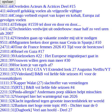
opslaan
66
11:44
Overleden Acteurs & Actrices Deel #15
4
11:44
Jezelf gelukkig voelen als vrijgezelle vijftiger
16
11:44
Congo verbiedt export van koper en kobalt, Europa zal
gevolgen voelen
119
11:43
Teltopic #1559 tel door en door en door....
14
11:42
Techniekles verdwijnt uit onderbouw: maar half zo veel uren
als 2007
117
11:42
Vrienden gaan op vakantie zonder mij uit te nodigen
95
11:40
Migranten breken door grens naar Ceuta in Spanje,l #10
247
11:40
Tour de France femmes 2026 #3 Tijd voor de borstcrawl
210
11:40
Israel en Gaza #17
250
11:39
Asielzoekers #22 : Het Europese migratiepact gaat in
28
11:39
Vrouwen willen geen man meer #30
45
11:39
Hoe kom je van egels af?
53
11:38
GTA VI #12 GTA VI Extended look 27 Augustus Netflix/YT
239
11:37
[Videoland] B&B vol liefde 6de seizoen #1 voor de
vooruitkijkers
111
11:37
Kapper Walat (27) slachtoffer van vernielingen
162
11:35
[RTL] B&B vol liefde 6de seizoen #4
22
11:32
Pinda-allergie? Andermans poep slikken helpt misschien
167
11:32
Voorspel hier het warmtegetal van 2026
30
11:32
Klacht ingediend tegen grootste insectenfabriek ter wereld
268
11:32
Banken met hoge rente topic #95 - Dichter naar de 0
266
11:31
[Dagboek] Veel aan hoofd - Deel 27