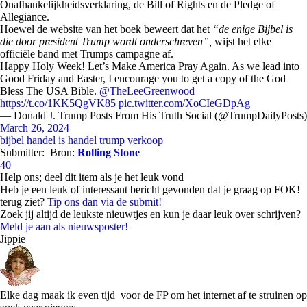
Onafhankelijkheidsverklaring, de Bill of Rights en de Pledge of
Allegiance.
Hoewel de website van het boek beweert dat het
“de enige Bijbel is
die door president Trump wordt onderschreven”,
wijst het elke
officiële band met Trumps campagne af.
Happy Holy Week! Let’s Make America Pray Again. As we lead into
Good Friday and Easter, I encourage you to get a copy of the God
Bless The USA Bible.
@TheLeeGreenwood
https://t.co/1KK5QgVK85
pic.twitter.com/XoCIeGDpAg
— Donald J. Trump Posts From His Truth Social (@TrumpDailyPosts)
March 26, 2024
bijbel
handel is handel
trump
verkoop
Submitter:
Bron:
Rolling Stone
40
Help ons; deel dit item als je het leuk vond
Heb je een leuk of interessant bericht gevonden dat je graag op FOK!
terug ziet?
Tip ons dan via de submit!
Zoek jij altijd de leukste nieuwtjes en kun je daar leuk over schrijven?
Meld je aan als nieuwsposter!
Jippie
Elke dag maak ik even tijd voor de FP om het internet af te struinen op