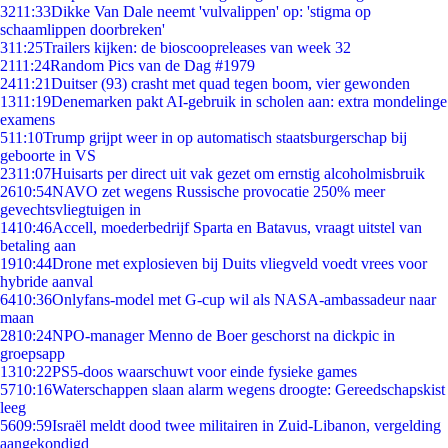
32
11:33
Dikke Van Dale neemt 'vulvalippen' op: 'stigma op
schaamlippen doorbreken'
3
11:25
Trailers kijken: de bioscoopreleases van week 32
21
11:24
Random Pics van de Dag #1979
24
11:21
Duitser (93) crasht met quad tegen boom, vier gewonden
13
11:19
Denemarken pakt AI-gebruik in scholen aan: extra mondelinge
examens
5
11:10
Trump grijpt weer in op automatisch staatsburgerschap bij
geboorte in VS
23
11:07
Huisarts per direct uit vak gezet om ernstig alcoholmisbruik
26
10:54
NAVO zet wegens Russische provocatie 250% meer
gevechtsvliegtuigen in
14
10:46
Accell, moederbedrijf Sparta en Batavus, vraagt uitstel van
betaling aan
19
10:44
Drone met explosieven bij Duits vliegveld voedt vrees voor
hybride aanval
64
10:36
Onlyfans-model met G-cup wil als NASA-ambassadeur naar
maan
28
10:24
NPO-manager Menno de Boer geschorst na dickpic in
groepsapp
13
10:22
PS5-doos waarschuwt voor einde fysieke games
57
10:16
Waterschappen slaan alarm wegens droogte: Gereedschapskist
leeg
56
09:59
Israël meldt dood twee militairen in Zuid-Libanon, vergelding
aangekondigd