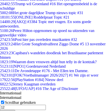
204
02:55
Trump wil Groenland #16 Het opengrensbeleid is de
schuldige
50
02:08
Het grote dagelijkse Trump nieuws topic #31
181
01:55
[ONLINE] Roddelpraat Topic #21
144
00:29
[AKQ] #3384 Topic met vragen. En soms goede
antwoorden.
51
00:26
Perez Hilton opgenomen op spoed na uitzenden van
gruwelijke video
274
23:56
Post hier pas overleden muzikanten #32
203
23:24
Het Grote Songfestivalfeest Ziggo Dome #5 13 november
2026
20
23:23
Capibara's wandelen doodleuk het Braziliaanse parlement
binnen
18
23:19
Waarom doen vrouwen altijd hun telly in de kontzak?
51
23:11
[NPO1] Goedenavond Nederland
254
23:11
De Avondetappe #176 - Met Ellen ten Damme.
76
23:01
[FOK!Voetbalmanager 2026/2027] #1 We zijn er weer
179
22:56
[PlayStation #184] Nieuw deel
60
22:52
Jerney Kaagman overleden
255
22:48
[UFO/UAP] #16 The Age of Disclosure
Internationaal
Internationaal
Scrollbar gebruiken