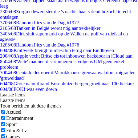
57
06/08
Waterschappen slaan alarm wegens droogte: Gereedschapskist
leeg
23
06/08
Zorgmedewerkster die 's nachts haar vriend bezocht terecht
ontslagen
37
06/08
Random Pics van de Dag #1977
21
05/08
Tanken in België wordt nóg aantrekkelijker
34
05/08
Dirk sluit supermarkt op de Wallen na golf van diefstal en
agressie
12
05/08
Random Pics van de Dag #1976
6
04/08
Kraftwerk brengt ruimteschip terug naar Eindhoven
20
04/08
Apple vecht Britse eis tot inbouwen backdoor in iCloud aan
85
04/08
'Witte' mannen discrimineren is volgens OM geen enkel
probleem
30
04/08
Ceuta-leider noemt Marokkaanse grensaanval door migranten
'gruweldaad'
6
04/08
Grote natuurbrand Boschhuizerbergen groeit naar 100 hectare
6
04/08
FOK! was even down
Laatste items
Laatste items
Toon berichten uit deze thema's
Actueel
Entertainment
Sport
Film & Tv
Games