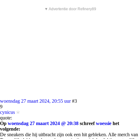
▼ Advertentie door Refinery89
woensdag 27 maart 2024, 20:55 uur
#3
9
cynicus
quote:
Op
woensdag 27 maart 2024 @ 20:38
schreef
woessie
het
volgende:
De sneakers die hij uitbracht zijn ook een hit gebleken. Alle merch van