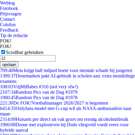
Weblog
Fotoboek
Prijsvragen
Contact
Colofon
Feedback
Tip de redactie
FOK!
FOK!
Scrollbar gebruiken
opslaan
7
09:40
Meta krijgt half miljard boete voor mentale schade bij jongeren
13
09:37
Denemarken pakt AI-gebruik in scholen aan: extra mondelinge
examens
1
08:03
VrijMiBabes #316 (not very sfw!)
21
07:34
Random Pics van de Dag #1979
19
00:45
Random Pics van de Dag #1978
2
21:30
De FOK!Voetbalmanager 2026/2027 is begonnen
64
14:35
Onlyfans-model met G-cup wil als NASA-ambassadeur naar
maan
23
14:09
Huisarts per direct uit vak gezet om ernstig alcoholmisbruik
19
06/08
Drone met explosieven bij Duits vliegveld voedt vrees voor
hybride aanval