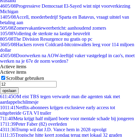
Rusland
46
05/08
Progressieve Democraat El-Sayed wint nipt voorverkiezing
Michigan
14
05/08
Accell, moederbedrijf Sparta en Batavus, vraagt uitstel van
betaling aan
5
05/08
Zomervakantieweerbericht: aanhoudend zomers
1
05/08
Vollering de sterkste na lastige heuvelrit
8
05/08
The Division Resurgence nu gratis op pc
36
05/08
Hackers roven Coldcard-bitcoinwallets leeg voor 114 miljoen
dollar
45
05/08
Doorwerken na AOW-leeftijd vaker vastgelegd in cao's, moet
werken na je 67e de norm worden?
Actieve items
Actieve items
Scrollbar gebruiken
opslaan
6
11:45
OM eist TBS tegen verwarde man die agenten stak met
aardappelschilmesje
10
11:41
Netflix-abonnees krijgen exclusieve early access tot
uitgebreide GTA VI trailer
7
11:40
Meta krijgt half miljard boete voor mentale schade bij jongeren
17
11:39
Peter Faber (82) overleden
43
11:36
Trump wil dat J.D. Vance hem in 2028 opvolgt
11
11:35
Tropische hitte keert zondag terug met lokaal 32 graden