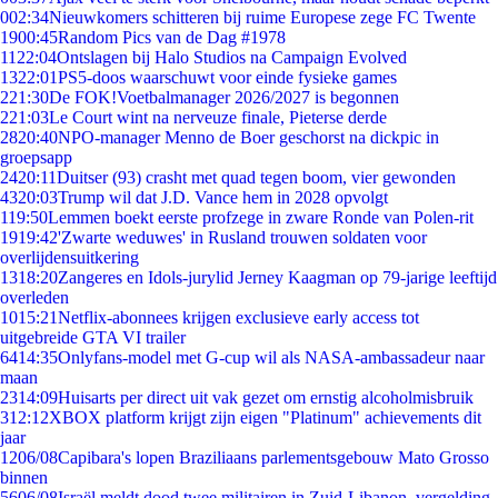
0
02:34
Nieuwkomers schitteren bij ruime Europese zege FC Twente
19
00:45
Random Pics van de Dag #1978
11
22:04
Ontslagen bij Halo Studios na Campaign Evolved
13
22:01
PS5-doos waarschuwt voor einde fysieke games
2
21:30
De FOK!Voetbalmanager 2026/2027 is begonnen
2
21:03
Le Court wint na nerveuze finale, Pieterse derde
28
20:40
NPO-manager Menno de Boer geschorst na dickpic in
groepsapp
24
20:11
Duitser (93) crasht met quad tegen boom, vier gewonden
43
20:03
Trump wil dat J.D. Vance hem in 2028 opvolgt
1
19:50
Lemmen boekt eerste profzege in zware Ronde van Polen-rit
19
19:42
'Zwarte weduwes' in Rusland trouwen soldaten voor
overlijdensuitkering
13
18:20
Zangeres en Idols-jurylid Jerney Kaagman op 79-jarige leeftijd
overleden
10
15:21
Netflix-abonnees krijgen exclusieve early access tot
uitgebreide GTA VI trailer
64
14:35
Onlyfans-model met G-cup wil als NASA-ambassadeur naar
maan
23
14:09
Huisarts per direct uit vak gezet om ernstig alcoholmisbruik
3
12:12
XBOX platform krijgt zijn eigen "Platinum" achievements dit
jaar
12
06/08
Capibara's lopen Braziliaans parlementsgebouw Mato Grosso
binnen
56
06/08
Israël meldt dood twee militairen in Zuid-Libanon, vergelding