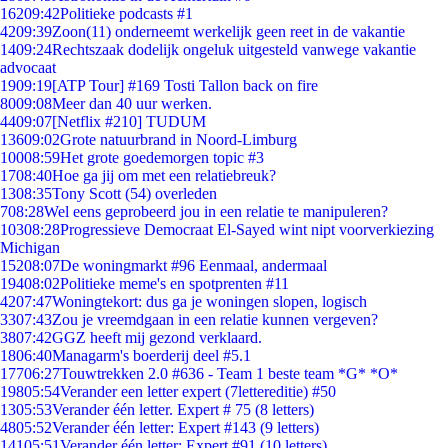
162
09:42
Politieke podcasts #1
42
09:39
Zoon(11) onderneemt werkelijk geen reet in de vakantie
14
09:24
Rechtszaak dodelijk ongeluk uitgesteld vanwege vakantie
advocaat
19
09:19
[ATP Tour] #169 Tosti Tallon back on fire
80
09:08
Meer dan 40 uur werken.
44
09:07
[Netflix #210] TUDUM
136
09:02
Grote natuurbrand in Noord-Limburg
100
08:59
Het grote goedemorgen topic #3
17
08:40
Hoe ga jij om met een relatiebreuk?
13
08:35
Tony Scott (54) overleden
7
08:28
Wel eens geprobeerd jou in een relatie te manipuleren?
103
08:28
Progressieve Democraat El-Sayed wint nipt voorverkiezing
Michigan
152
08:07
De woningmarkt #96 Eenmaal, andermaal
194
08:02
Politieke meme's en spotprenten #11
42
07:47
Woningtekort: dus ga je woningen slopen, logisch
33
07:43
Zou je vreemdgaan in een relatie kunnen vergeven?
38
07:42
GGZ heeft mij gezond verklaard.
18
06:40
Managarm's boerderij deel #5.1
177
06:27
Touwtrekken 2.0 #636 - Team 1 beste team *G* *O*
198
05:54
Verander een letter expert (7lettereditie) #50
13
05:53
Verander één letter. Expert # 75 (8 letters)
48
05:52
Verander één letter: Expert #143 (9 letters)
141
05:51
Verander één letter: Expert #91 (10 letters)