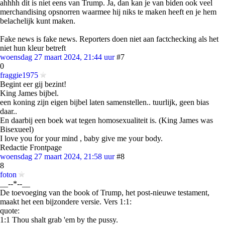
ahhhh dit is niet eens van Trump. Ja, dan kan je van biden ook veel
merchandising opsnorren waarmee hij niks te maken heeft en je hem
belachelijk kunt maken.
Fake news is fake news. Reporters doen niet aan factchecking als het
niet hun kleur betreft
woensdag 27 maart 2024, 21:44 uur
#7
0
fraggie1975
Begint eer gij bezint!
King James bijbel.
een koning zijn eigen bijbel laten samenstellen.. tuurlijk, geen bias
daar..
En daarbij een boek wat tegen homosexualiteit is. (King James was
Bisexueel)
I love you for your mind , baby give me your body.
Redactie Frontpage
woensdag 27 maart 2024, 21:58 uur
#8
8
foton
__--*--__
De toevoeging van the book of Trump, het post-nieuwe testament,
maakt het een bijzondere versie. Vers 1:1:
quote:
1:1 Thou shalt grab 'em by the pussy.