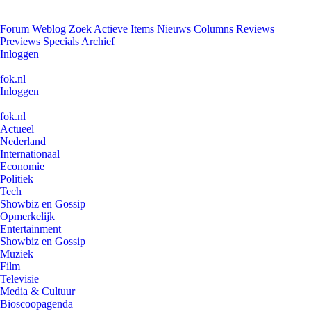
Forum
Weblog
Zoek
Actieve Items
Nieuws
Columns
Reviews
Previews
Specials
Archief
Inloggen
fok.nl
Inloggen
fok.nl
Actueel
Nederland
Internationaal
Economie
Politiek
Tech
Showbiz en Gossip
Opmerkelijk
Entertainment
Showbiz en Gossip
Muziek
Film
Televisie
Media & Cultuur
Bioscoopagenda