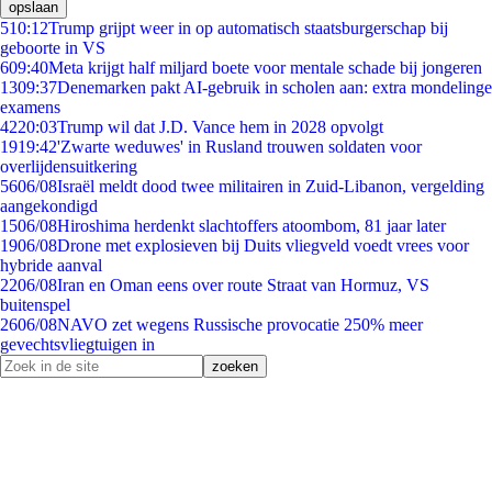
opslaan
5
10:12
Trump grijpt weer in op automatisch staatsburgerschap bij
geboorte in VS
6
09:40
Meta krijgt half miljard boete voor mentale schade bij jongeren
13
09:37
Denemarken pakt AI-gebruik in scholen aan: extra mondelinge
examens
42
20:03
Trump wil dat J.D. Vance hem in 2028 opvolgt
19
19:42
'Zwarte weduwes' in Rusland trouwen soldaten voor
overlijdensuitkering
56
06/08
Israël meldt dood twee militairen in Zuid-Libanon, vergelding
aangekondigd
15
06/08
Hiroshima herdenkt slachtoffers atoombom, 81 jaar later
19
06/08
Drone met explosieven bij Duits vliegveld voedt vrees voor
hybride aanval
22
06/08
Iran en Oman eens over route Straat van Hormuz, VS
buitenspel
26
06/08
NAVO zet wegens Russische provocatie 250% meer
gevechtsvliegtuigen in