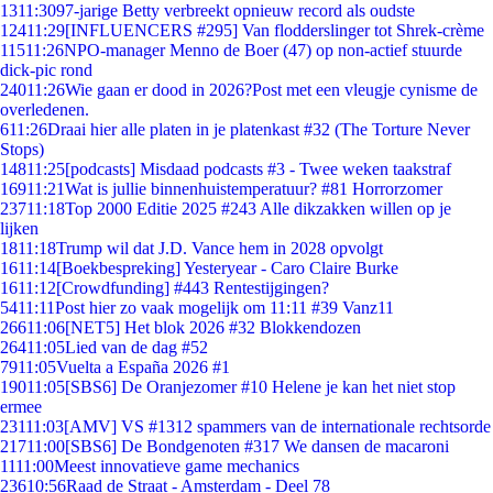
13
11:30
97-jarige Betty verbreekt opnieuw record als oudste
124
11:29
[INFLUENCERS #295] Van flodderslinger tot Shrek-crème
115
11:26
NPO-manager Menno de Boer (47) op non-actief stuurde
dick-pic rond
240
11:26
Wie gaan er dood in 2026?Post met een vleugje cynisme de
overledenen.
6
11:26
Draai hier alle platen in je platenkast #32 (The Torture Never
Stops)
148
11:25
[podcasts] Misdaad podcasts #3 - Twee weken taakstraf
169
11:21
Wat is jullie binnenhuistemperatuur? #81 Horrorzomer
237
11:18
Top 2000 Editie 2025 #243 Alle dikzakken willen op je
lijken
18
11:18
Trump wil dat J.D. Vance hem in 2028 opvolgt
16
11:14
[Boekbespreking] Yesteryear - Caro Claire Burke
16
11:12
[Crowdfunding] #443 Rentestijgingen?
54
11:11
Post hier zo vaak mogelijk om 11:11 #39 Vanz11
266
11:06
[NET5] Het blok 2026 #32 Blokkendozen
264
11:05
Lied van de dag #52
79
11:05
Vuelta a España 2026 #1
190
11:05
[SBS6] De Oranjezomer #10 Helene je kan het niet stop
ermee
231
11:03
[AMV] VS #1312 spammers van de internationale rechtsorde
217
11:00
[SBS6] De Bondgenoten #317 We dansen de macaroni
11
11:00
Meest innovatieve game mechanics
236
10:56
Raad de Straat - Amsterdam - Deel 78