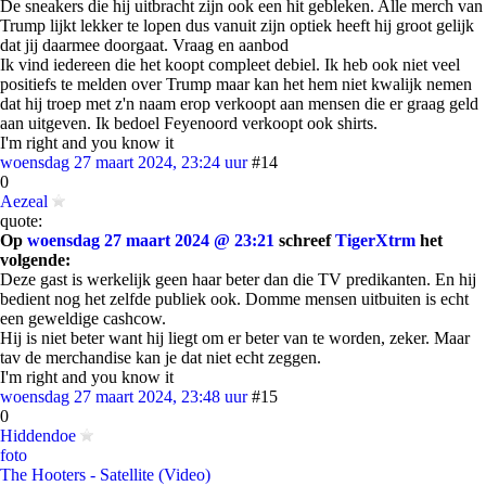
De sneakers die hij uitbracht zijn ook een hit gebleken. Alle merch van
Trump lijkt lekker te lopen dus vanuit zijn optiek heeft hij groot gelijk
dat jij daarmee doorgaat. Vraag en aanbod
Ik vind iedereen die het koopt compleet debiel. Ik heb ook niet veel
positiefs te melden over Trump maar kan het hem niet kwalijk nemen
dat hij troep met z'n naam erop verkoopt aan mensen die er graag geld
aan uitgeven. Ik bedoel Feyenoord verkoopt ook shirts.
I'm right and you know it
woensdag 27 maart 2024, 23:24 uur
#14
0
Aezeal
quote:
Op
woensdag 27 maart 2024 @ 23:21
schreef
TigerXtrm
het
volgende:
Deze gast is werkelijk geen haar beter dan die TV predikanten. En hij
bedient nog het zelfde publiek ook. Domme mensen uitbuiten is echt
een geweldige cashcow.
Hij is niet beter want hij liegt om er beter van te worden, zeker. Maar
tav de merchandise kan je dat niet echt zeggen.
I'm right and you know it
woensdag 27 maart 2024, 23:48 uur
#15
0
Hiddendoe
foto
The Hooters - Satellite (Video)