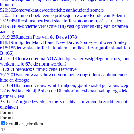
binnen
5
20:30
Zomervakantieweerbericht: aanhoudend zomers
1
20:21
Lemmen boekt eerste profzege in zware Ronde van Polen-rit
15
19:45
Hiroshima herdenkt slachtoffers atoombom, 81 jaar later
21
19:34
OM: vierde verdachte (18) vast op verdenking van beramen
aanslag
19
19:25
Random Pics van de Dag #1978
8
18:19
In Spider-Man: Brand New Day is Spidey echt weer Spidey
6
18:18
Nieuw slachtoffer in kindermisbruikzaak zorgprofessional Jan
B. (66)
45
17:10
Doorwerken na AOW-leeftijd vaker vastgelegd in cao's, moet
werken na je 67e de norm worden?
1
17:07
Forensics: Crime Scene Detective
56
17:01
Boeren waarschuwen voor lagere oogst door aanhoudende
hitte en droogte
17
16:41
Italiaanse vrouw wint 1 miljoen, gooit kraslot per abuis weg
18
16:36
Datalek bij Bol en de Bijenkorf na cyberaanval op logistiek
partner Ceva
23
16:12
Zorgmedewerkster die 's nachts haar vriend bezocht terecht
ontslagen
Forum
Forum
Scrollbar gebruiken