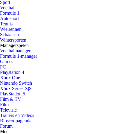
Sport
Voetbal
Formule 1
Autosport
Tennis
Wielrennen
Schaatsen
Wintersporten
Managerspelen
Voetbalmanager
Formule 1-manager
Games
PC
Playstation 4
Xbox One
Nintendo Switch
Xbox Series X|S
PlayStation 5
Film & TV
Film
Televisie
Trailers en Videos
Bioscoopagenda
Forum
Meer