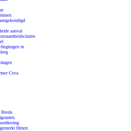
ar
binnen
g aangekondigd
bride aanval
duurzaamheidsclaims
el
iegtuigen in
 leeg
tslagen
rtner Ceva
n Breda
igranten
suitkering
ngemerkt filmen