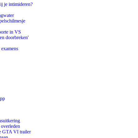
ij je intimideren?
agwater
pelschilmesje
oorte in VS
pen doorbreken'
e examens
app
suitkering
d overleden
e GTA VI trailer
maan