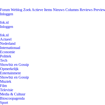
Forum
Weblog
Zoek
Actieve Items
Nieuws
Columns
Reviews
Previe
Inloggen
fok.nl
Inloggen
fok.nl
Actueel
Nederland
Internationaal
Economie
Politiek
Tech
Showbiz en Gossip
Opmerkelijk
Entertainment
Showbiz en Gossip
Muziek
Film
Televisie
Media & Cultuur
Bioscoopagenda
Sport