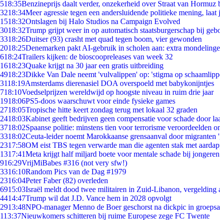
5
18:35
Benzineprijs daalt verder, onzekerheid over Straat van Hormuz bl
32
18:34
Meer agressie tegen een andersluidende politieke mening, laat j
15
18:32
Ontslagen bij Halo Studios na Campaign Evolved
30
18:32
Trump grijpt weer in op automatisch staatsburgerschap bij geb
33
18:26
Duitser (93) crasht met quad tegen boom, vier gewonden
20
18:25
Denemarken pakt AI-gebruik in scholen aan: extra mondeling
6
18:24
Trailers kijken: de bioscoopreleases van week 32
16
18:23
Quake krijgt na 30 jaar een gratis uitbreiding
49
18:23
Dikke Van Dale neemt 'vulvalippen' op: 'stigma op schaamlip
31
18:19
Amsterdams dierenasiel DOA overspoeld met babykonijntjes
7
18:10
Voedselprijzen wereldwijd op hoogste niveau in ruim drie jaar
19
18:06
PS5-doos waarschuwt voor einde fysieke games
27
18:05
Tropische hitte keert zondag terug met lokaal 32 graden
24
18:03
Kabinet geeft bedrijven geen compensatie voor schade door la
37
18:02
Spaanse politie: minstens tien voor terrorisme veroordeelden 
33
18:02
Ceuta-leider noemt Marokkaanse grensaanval door migranten 
23
17:58
OM eist TBS tegen verwarde man die agenten stak met aardap
13
17:41
Meta krijgt half miljard boete voor mentale schade bij jongeren
9
16:29
VrijMiBabes #316 (not very sfw!)
33
16:10
Random Pics van de Dag #1979
23
16:04
Peter Faber (82) overleden
69
15:03
Israël meldt dood twee militairen in Zuid-Libanon, vergeldin
44
14:47
Trump wil dat J.D. Vance hem in 2028 opvolgt
29
13:48
NPO-manager Menno de Boer geschorst na dickpic in groeps
1
13:37
Nieuwkomers schitteren bij ruime Europese zege FC Twente