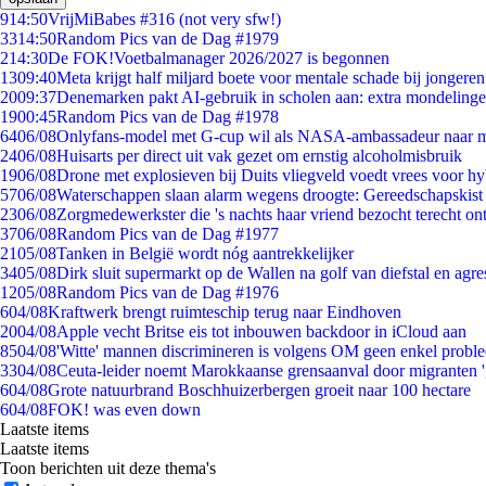
9
14:50
VrijMiBabes #316 (not very sfw!)
33
14:50
Random Pics van de Dag #1979
2
14:30
De FOK!Voetbalmanager 2026/2027 is begonnen
13
09:40
Meta krijgt half miljard boete voor mentale schade bij jongeren
20
09:37
Denemarken pakt AI-gebruik in scholen aan: extra mondeling
19
00:45
Random Pics van de Dag #1978
64
06/08
Onlyfans-model met G-cup wil als NASA-ambassadeur naar 
24
06/08
Huisarts per direct uit vak gezet om ernstig alcoholmisbruik
19
06/08
Drone met explosieven bij Duits vliegveld voedt vrees voor hy
57
06/08
Waterschappen slaan alarm wegens droogte: Gereedschapskist
23
06/08
Zorgmedewerkster die 's nachts haar vriend bezocht terecht on
37
06/08
Random Pics van de Dag #1977
21
05/08
Tanken in België wordt nóg aantrekkelijker
34
05/08
Dirk sluit supermarkt op de Wallen na golf van diefstal en agre
12
05/08
Random Pics van de Dag #1976
6
04/08
Kraftwerk brengt ruimteschip terug naar Eindhoven
20
04/08
Apple vecht Britse eis tot inbouwen backdoor in iCloud aan
85
04/08
'Witte' mannen discrimineren is volgens OM geen enkel probl
33
04/08
Ceuta-leider noemt Marokkaanse grensaanval door migranten 
6
04/08
Grote natuurbrand Boschhuizerbergen groeit naar 100 hectare
6
04/08
FOK! was even down
Laatste items
Laatste items
Toon berichten uit deze thema's