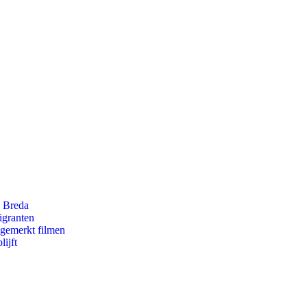
n Breda
igranten
ngemerkt filmen
ijft