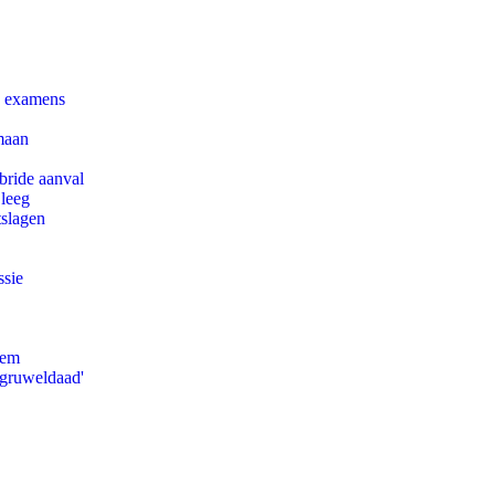
e examens
maan
bride aanval
 leeg
tslagen
ssie
eem
'gruweldaad'