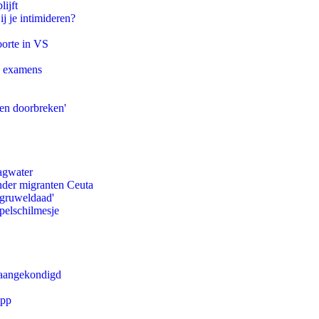
ijft
ij je intimideren?
oorte in VS
e examens
pen doorbreken'
agwater
onder migranten Ceuta
'gruweldaad'
pelschilmesje
g aangekondigd
app