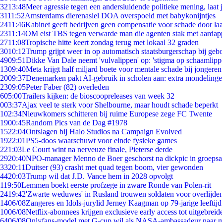
32
13:48
Meer agressie tegen een andersluidende politieke mening, laat j
31
11:52
Amsterdams dierenasiel DOA overspoeld met babykonijntjes
24
11:46
Kabinet geeft bedrijven geen compensatie voor schade door la
23
11:14
OM eist TBS tegen verwarde man die agenten stak met aardap
27
11:08
Tropische hitte keert zondag terug met lokaal 32 graden
30
10:12
Trump grijpt weer in op automatisch staatsburgerschap bij geb
49
09:51
Dikke Van Dale neemt 'vulvalippen' op: 'stigma op schaamlip
13
09:40
Meta krijgt half miljard boete voor mentale schade bij jongeren
20
09:37
Denemarken pakt AI-gebruik in scholen aan: extra mondeling
23
09:05
Peter Faber (82) overleden
6
05:00
Trailers kijken: de bioscoopreleases van week 32
0
03:37
Ajax veel te sterk voor Shelbourne, maar houdt schade beperkt
1
02:34
Nieuwkomers schitteren bij ruime Europese zege FC Twente
19
00:45
Random Pics van de Dag #1978
15
22:04
Ontslagen bij Halo Studios na Campaign Evolved
19
22:01
PS5-doos waarschuwt voor einde fysieke games
2
21:03
Le Court wint na nerveuze finale, Pieterse derde
29
20:40
NPO-manager Menno de Boer geschorst na dickpic in groeps
33
20:11
Duitser (93) crasht met quad tegen boom, vier gewonden
44
20:03
Trump wil dat J.D. Vance hem in 2028 opvolgt
1
19:50
Lemmen boekt eerste profzege in zware Ronde van Polen-rit
24
19:42
'Zwarte weduwes' in Rusland trouwen soldaten voor overlijden
14
06/08
Zangeres en Idols-jurylid Jerney Kaagman op 79-jarige leeftij
10
06/08
Netflix-abonnees krijgen exclusieve early access tot uitgebreid
64
06/08
Onlyfans-model met G-cup wil als NASA-ambassadeur naar 