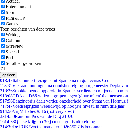
Actueel
Entertainment
Sport
Film & Tv
Games
Toon berichten van deze types
Weblog
Column
(P)review
Special
Poll
Scrollbar gebruiken
opslaan
0
18:47
Italië hindert reizigers uit Spanje na migratiecrisis Ceuta
1
18:31
Vier aanhoudingen na doodsbedreiging burgemeester Depla va
2
18:26
Smokkelbende opgerold in Spanje, verdienden miljoenen aan m
9
18:08
CDA en D66 willen ingrijpen tegen 'gluurbrillen' die mensen o
5
17:56
Benzineprijs daalt verder, onzekerheid over Straat van Hormuz bl
7
17:47
Voedselprijzen wereldwijd op hoogste niveau in ruim drie jaar
9
14:50
VrijMiBabes #316 (not very sfw!)
33
14:50
Random Pics van de Dag #1979
16
14:33
Quake krijgt na 30 jaar een gratis uitbreiding
2
14:30
De FOK!Voetbalmanager 2026/2027 is begonnen