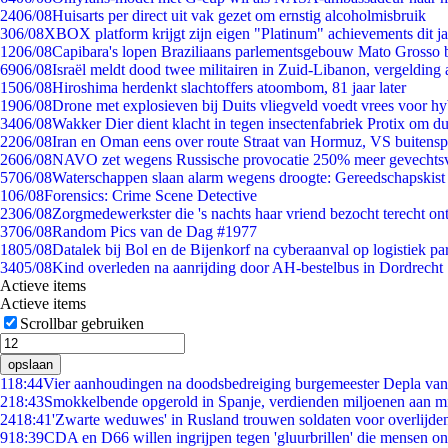
24
06/08
Huisarts per direct uit vak gezet om ernstig alcoholmisbruik
3
06/08
XBOX platform krijgt zijn eigen "Platinum" achievements dit ja
12
06/08
Capibara's lopen Braziliaans parlementsgebouw Mato Grosso 
69
06/08
Israël meldt dood twee militairen in Zuid-Libanon, vergeldin
15
06/08
Hiroshima herdenkt slachtoffers atoombom, 81 jaar later
19
06/08
Drone met explosieven bij Duits vliegveld voedt vrees voor hy
34
06/08
Wakker Dier dient klacht in tegen insectenfabriek Protix om 
22
06/08
Iran en Oman eens over route Straat van Hormuz, VS buitensp
26
06/08
NAVO zet wegens Russische provocatie 250% meer gevechtsvl
57
06/08
Waterschappen slaan alarm wegens droogte: Gereedschapskist
1
06/08
Forensics: Crime Scene Detective
23
06/08
Zorgmedewerkster die 's nachts haar vriend bezocht terecht on
37
06/08
Random Pics van de Dag #1977
18
05/08
Datalek bij Bol en de Bijenkorf na cyberaanval op logistiek pa
34
05/08
Kind overleden na aanrijding door AH-bestelbus in Dordrecht
Actieve items
Actieve items
Scrollbar gebruiken
opslaan
1
18:44
Vier aanhoudingen na doodsbedreiging burgemeester Depla va
2
18:43
Smokkelbende opgerold in Spanje, verdienden miljoenen aan m
24
18:41
'Zwarte weduwes' in Rusland trouwen soldaten voor overlijden
9
18:39
CDA en D66 willen ingrijpen tegen 'gluurbrillen' die mensen o