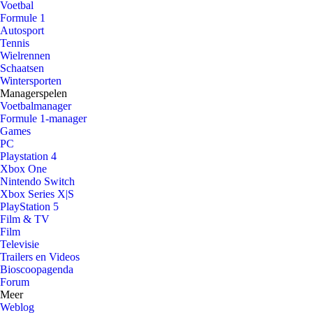
Voetbal
Formule 1
Autosport
Tennis
Wielrennen
Schaatsen
Wintersporten
Managerspelen
Voetbalmanager
Formule 1-manager
Games
PC
Playstation 4
Xbox One
Nintendo Switch
Xbox Series X|S
PlayStation 5
Film & TV
Film
Televisie
Trailers en Videos
Bioscoopagenda
Forum
Meer
Weblog