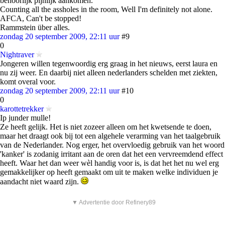
behoorlijk pijnlijk aankomen.
Counting all the assholes in the room, Well I'm definitely not alone.
AFCA, Can't be stopped!
Rammstein über alles.
zondag 20 september 2009, 22:11 uur
#9
0
Nightraver
Jongeren willen tegenwoordig erg graag in het nieuws, eerst laura en
nu zij weer. En daarbij niet alleen nederlanders schelden met ziekten,
komt overal voor.
zondag 20 september 2009, 22:11 uur
#10
0
karottetrekker
Ip junder mulle!
Ze heeft gelijk. Het is niet zozeer alleen om het kwetsende te doen,
maar het draagt ook bij tot een algehele verarming van het taalgebruik
van de Nederlander. Nog erger, het overvloedig gebruik van het woord
'kanker' is zodanig irritant aan de oren dat het een vervreemdend effect
heeft. Waar het dan weer wèl handig voor is, is dat het het nu wel erg
gemakkelijker op heeft gemaakt om uit te maken welke individuen je
aandacht niet waard zijn.
▼ Advertentie door Refinery89