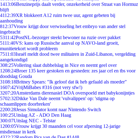
14
13:06
Benzineprijs daalt verder, onzekerheid over Straat van Hormuz
blijft
41
12:39
XR blokkeert A12 ruim twee uur, agent gebeten bij
aanhouding
8
12:37
Vrouw krijgt door verwisseling het embryo van ander stel
ingebracht
53
11:42
PostNL-bezorger steekt bewoner na ruzie over pakket
51
11:40
VS: kans op Russische aanval op NAVO-land groeit,
munitietekort wordt probleem
75
11:03
Israël meldt dood twee militairen in Zuid-Libanon, vergelding
aangekondigd
3
08:25
Vollering slaat dubbelslag in Nice en neemt geel over
12
08:24
Broer 135 keer gestoken en gesneden: zes jaar cel en tbs voor
doodslag Gouda
31
08:18
Britney Spears: "Ik geloof dat ik heb gefaald als moeder"
16
07:42
VrijMiBabes #316 (not very sfw!)
32
07:20
Amsterdams dierenasiel DOA overspoeld met babykonijntjes
57
02:32
Dikke Van Dale neemt 'vulvalippen' op: 'stigma op
schaamlippen doorbreken'
22
00:28
Jesus Simulator komt naar Nintendo Switch
1
00:25
Uitslag AZ - ADO Den Haag
3
00:07
Uitslag NEC - Telstar
12
00:05
Vrouw krijgt 30 maanden cel voor afpersing 12-jarige
misdienaar in kerk
43
22:22
Random Pics van de Dag #1448