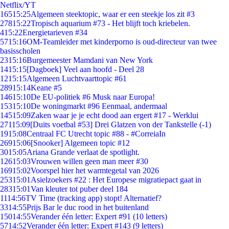
Netflix/YT
165
15:25
Algemeen steektopic, waar er een steekje los zit #3
278
15:22
Tropisch aquarium #73 - Het blijft toch kriebelen.
4
15:22
Energietarieven #34
57
15:16
OM-Teamleider met kinderporno is oud-directeur van twee
basisscholen
23
15:16
Burgemeester Mamdani van New York
14
15:15
[Dagboek] Veel aan hoofd - Deel 28
12
15:15
Algemeen Luchtvaarttopic #61
289
15:14
Keane #5
146
15:10
De EU-politiek #6 Musk naar Europa!
153
15:10
De woningmarkt #96 Eenmaal, andermaal
145
15:09
Zaken waar je je echt dood aan ergert #17 - Werklui
271
15:09
[Duits voetbal #53] Drei Glatzen von der Tankstelle (-1)
19
15:08
Centraal FC Utrecht topic #88 - #CorreiaIn
269
15:06
[Snooker] Algemeen topic #12
30
15:05
Ariana Grande verlaat de spotlight.
126
15:03
Vrouwen willen geen man meer #30
169
15:02
Voorspel hier het warmtegetal van 2026
253
15:01
Asielzoekers #22 : Het Europese migratiepact gaat in
283
15:01
Van kleuter tot puber deel 184
11
14:56
TV Time (tracking app) stopt! Alternatief?
33
14:55
Prijs Bar le duc rood in het buitenland
150
14:55
Verander één letter: Expert #91 (10 letters)
57
14:52
Verander één letter: Expert #143 (9 letters)