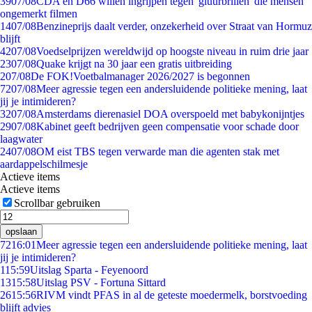
39
07/08
CDA en D66 willen ingrijpen tegen 'gluurbrillen' die mensen
ongemerkt filmen
14
07/08
Benzineprijs daalt verder, onzekerheid over Straat van Hormuz
blijft
42
07/08
Voedselprijzen wereldwijd op hoogste niveau in ruim drie jaar
23
07/08
Quake krijgt na 30 jaar een gratis uitbreiding
2
07/08
De FOK!Voetbalmanager 2026/2027 is begonnen
72
07/08
Meer agressie tegen een andersluidende politieke mening, laat
jij je intimideren?
32
07/08
Amsterdams dierenasiel DOA overspoeld met babykonijntjes
29
07/08
Kabinet geeft bedrijven geen compensatie voor schade door
laagwater
24
07/08
OM eist TBS tegen verwarde man die agenten stak met
aardappelschilmesje
Actieve items
Actieve items
Scrollbar gebruiken
opslaan
72
16:01
Meer agressie tegen een andersluidende politieke mening, laat
jij je intimideren?
1
15:59
Uitslag Sparta - Feyenoord
13
15:58
Uitslag PSV - Fortuna Sittard
26
15:56
RIVM vindt PFAS in al de geteste moedermelk, borstvoeding
blijft advies