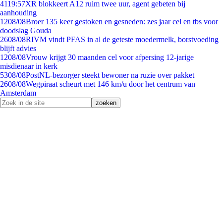
41
19:57
XR blokkeert A12 ruim twee uur, agent gebeten bij
aanhouding
12
08/08
Broer 135 keer gestoken en gesneden: zes jaar cel en tbs voor
doodslag Gouda
26
08/08
RIVM vindt PFAS in al de geteste moedermelk, borstvoeding
blijft advies
12
08/08
Vrouw krijgt 30 maanden cel voor afpersing 12-jarige
misdienaar in kerk
53
08/08
PostNL-bezorger steekt bewoner na ruzie over pakket
26
08/08
Wegpiraat scheurt met 146 km/u door het centrum van
Amsterdam