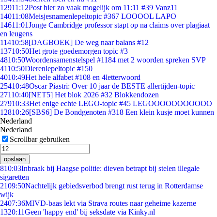
129
11:12
Post hier zo vaak mogelijk om 11:11 #39 Vanz11
140
11:08
Meisjesnamenlepeltopic #367 LOOOOL LAPO
146
11:01
Jonge Cambridge professor stapt op na claims over plagiaat
en leugens
114
10:58
[DAGBOEK] De weg naar balans #12
137
10:50
Het grote goedemorgen topic #3
48
10:50
Woordensamenstelspel #1184 met 2 woorden spreken SVP
41
10:50
Dierenlepeltopic #150
40
10:49
Het hele alfabet #108 en 4letterwoord
254
10:48
Oscar Piastri: Over 10 jaar de BESTE allertijden-topic
271
10:40
[NET5] Het blok 2026 #32 Blokkendozen
279
10:33
Het enige echte LEGO-topic #45 LEGOOOOOOOOOOO
128
10:26
[SBS6] De Bondgenoten #318 Een klein kusje moet kunnen
Nederland
Nederland
Scrollbar gebruiken
opslaan
8
10:03
Inbraak bij Haagse politie: dieven betrapt bij stelen illegale
sigaretten
21
09:50
Nachtelijk gebiedsverbod brengt rust terug in Rotterdamse
wijk
24
07:36
MIVD-baas lekt via Strava routes naar geheime kazerne
13
20:11
Geen 'happy end' bij seksdate via Kinky.nl