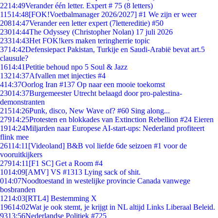
22
14:49
Verander één letter. Expert # 75 (8 letters)
115
14:48
[FOK!Voetbalmanager 2026/2027] #1 We zijn er weer
208
14:47
Verander een letter expert (7lettereditie) #50
230
14:44
The Odyssey (Christopher Nolan) 17 juli 2026
233
14:43
Het FOK!kers maken teringherrie topic
37
14:42
Defensiepact Pakistan, Turkije en Saudi-Arabië bevat art.5
clausule?
16
14:41
Petitie behoud npo 5 Soul & Jazz
132
14:37
Afvallen met injecties #4
4
14:37
Oorlog Iran #137 Op naar een mooie toekomst
230
14:37
Burgemeester Utrecht belaagd door pro-palestina-
demonstranten
215
14:26
Punk, disco, New Wave of? #60 Sing along...
279
14:25
Protesten en blokkades van Extinction Rebellion #24 Eieren
19
14:24
Miljarden naar Europese AI-start-ups: Nederland profiteert
flink mee
261
14:11
[Videoland] B&B vol liefde 6de seizoen #1 voor de
vooruitkijkers
279
14:11
[F1 SC] Get a Room #4
10
14:09
[AMV] VS #1313 Lying sack of shit.
0
14:07
Noodtoestand in westelijke provincie Canada vanwege
bosbranden
12
14:03
[RTL4] Bestemming X
196
14:02
Wat je ook stemt, je krijgt in NL altijd Links Liberaal Beleid.
93
13:56
Nederlandse Politiek #725