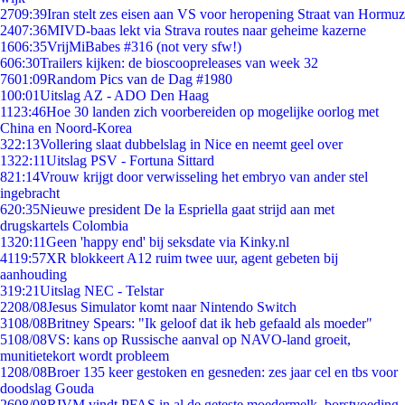
27
09:39
Iran stelt zes eisen aan VS voor heropening Straat van Hormuz
24
07:36
MIVD-baas lekt via Strava routes naar geheime kazerne
16
06:35
VrijMiBabes #316 (not very sfw!)
6
06:30
Trailers kijken: de bioscoopreleases van week 32
76
01:09
Random Pics van de Dag #1980
1
00:01
Uitslag AZ - ADO Den Haag
11
23:46
Hoe 30 landen zich voorbereiden op mogelijke oorlog met
China en Noord-Korea
3
22:13
Vollering slaat dubbelslag in Nice en neemt geel over
13
22:11
Uitslag PSV - Fortuna Sittard
8
21:14
Vrouw krijgt door verwisseling het embryo van ander stel
ingebracht
6
20:35
Nieuwe president De la Espriella gaat strijd aan met
drugskartels Colombia
13
20:11
Geen 'happy end' bij seksdate via Kinky.nl
41
19:57
XR blokkeert A12 ruim twee uur, agent gebeten bij
aanhouding
3
19:21
Uitslag NEC - Telstar
22
08/08
Jesus Simulator komt naar Nintendo Switch
31
08/08
Britney Spears: "Ik geloof dat ik heb gefaald als moeder"
51
08/08
VS: kans op Russische aanval op NAVO-land groeit,
munitietekort wordt probleem
12
08/08
Broer 135 keer gestoken en gesneden: zes jaar cel en tbs voor
doodslag Gouda
26
08/08
RIVM vindt PFAS in al de geteste moedermelk, borstvoeding