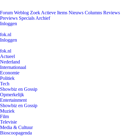
Forum
Weblog
Zoek
Actieve Items
Nieuws
Columns
Reviews
Previews
Specials
Archief
Inloggen
fok.nl
Inloggen
fok.nl
Actueel
Nederland
Internationaal
Economie
Politiek
Tech
Showbiz en Gossip
Opmerkelijk
Entertainment
Showbiz en Gossip
Muziek
Film
Televisie
Media & Cultuur
Bioscoopagenda