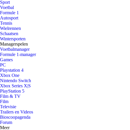
Sport
Voetbal
Formule 1
Autosport
Tennis
Wielrennen
Schaatsen
Wintersporten
Managerspelen
Voetbalmanager
Formule 1-manager
Games
PC
Playstation 4
Xbox One
Nintendo Switch
Xbox Series X|S
PlayStation 5
Film & TV
Film
Televisie
Trailers en Videos
Bioscoopagenda
Forum
Meer