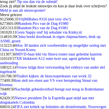
terug ziet?
Tip ons dan via de submit!
Zoek jij altijd de leukste nieuwtjes en kun je daar leuk over schrijven?
Meld je aan als nieuwsposter!
Meest gelezen
91250
06:35
VrijMiBabes #316 (not very sfw!)
62736
01:09
Random Pics van de Dag #1980
24513
11:03
Random Pics van de Dag #1981
1810
20:11
Geen 'happy end' bij seksdate via Kinky.nl
1148
10:39
China boekt doorbraak in eigen chipmachines, druk op
ASML groeit
1132
23:46
Hoe 30 landen zich voorbereiden op mogelijke oorlog met
China en Noord-Korea
1113
07:36
MIVD-baas lekt via Strava routes naar geheime kazerne
1103
19:57
XR blokkeert A12 ruim twee uur, agent gebeten bij
aanhouding
1083
21:14
Vrouw krijgt door verwisseling het embryo van ander stel
ingebracht
1017
06:30
Trailers kijken: de bioscoopreleases van week 32
774
09:39
Iran stelt zes eisen aan VS voor heropening Straat van
Hormuz
704
09:50
Nachtelijk gebiedsverbod brengt rust terug in Rotterdamse
wijk
624
20:35
Nieuwe president De la Espriella gaat strijd aan met
drugskartels Colombia
608
10:24
FIFA ziet kritiek op Infantino als desinformatie, Noorwegen