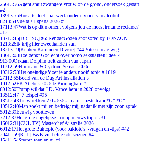
266
13:56
Agent smijt zwangere vrouw op de grond, onderzoek gestart
#2
139
13:55
Huisarts doet haar werk onder invloed van alcohol
82
13:54
Vuelta a España 2026 #1
171
13:47
Wat is op dit moment volgens jou de meest irritante reclame?
#12
137
13:45
[DRT SC] #6: RendacGoden sponsored by TONZON
12
13:26
Ik krijg hier zweethanden van.
182
13:19
[Keuken Kampioen Divisie] #44 Vitesse mag weg
136
13:08
Hoe denkt God echt over homo-seksualiteit? deel 4
9
13:00
Orkaan Dolphin treft zuiden van Japan
117
12:59
Hurricane & Cyclone Season 2026
103
12:58
Het oneindige 'doet-ie anders nooit'-topic # 1819
271
12:55
Beeld van de Dag Art Installation b
10
12:52
EK Atletiek 2026 te Birmingham #1
80
12:50
Trump wil dat J.D. Vance hem in 2028 opvolgt
135
12:47
+7 telspel #95
185
12:43
Touwtrekken 2.0 #636 - Team 1 beste team *G* *O*
105
12:40
Man zoekt mij en bedreigt mij, nadat ik met zijn zoon sprak
59
12:39
Eeuwig voortleven
72
12:37
Het grote dagelijkse Trump nieuws topic #31
160
12:31
[CUL TV] Masterchef Australië 2026
69
12:17
Het grote Baktopic (voor bakfoto's, -vragen en -tips) #42
204
11:59
[RTL] B&B vol liefde 6de seizoen #4
154
11:54
Sterren toen en nu #11