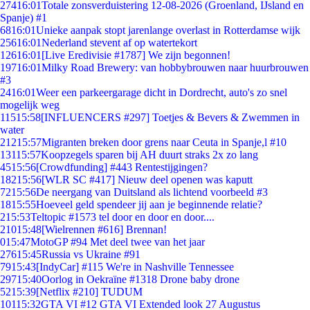
274
16:01
Totale zonsverduistering 12-08-2026 (Groenland, IJsland en
Spanje) #1
68
16:01
Unieke aanpak stopt jarenlange overlast in Rotterdamse wijk
256
16:01
Nederland stevent af op watertekort
126
16:01
[Live Eredivisie #1787] We zijn begonnen!
197
16:01
Milky Road Brewery: van hobbybrouwen naar huurbrouwen
#3
24
16:01
Weer een parkeergarage dicht in Dordrecht, auto's zo snel
mogelijk weg
115
15:58
[INFLUENCERS #297] Toetjes & Bevers & Zwemmen in
water
212
15:57
Migranten breken door grens naar Ceuta in Spanje,l #10
131
15:57
Koopzegels sparen bij AH duurt straks 2x zo lang
45
15:56
[Crowdfunding] #443 Rentestijgingen?
182
15:56
[WLR SC #417] Nieuw deel openen was kaputt
72
15:56
De neergang van Duitsland als lichtend voorbeeld #3
18
15:55
Hoeveel geld spendeer jij aan je beginnende relatie?
2
15:53
Teltopic #1573 tel door en door en door....
210
15:48
[Wielrennen #616] Brennan!
0
15:47
MotoGP #94 Met deel twee van het jaar
276
15:45
Russia vs Ukraine #91
79
15:43
[IndyCar] #115 We're in Nashville Tennessee
297
15:40
Oorlog in Oekraïne #1318 Drone baby drone
52
15:39
[Netflix #210] TUDUM
101
15:32
GTA VI #12 GTA VI Extended look 27 Augustus