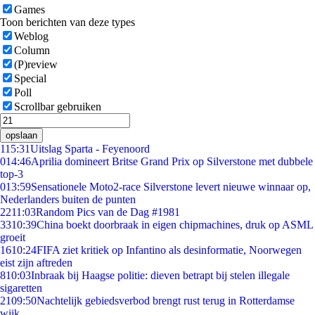
Games
Toon berichten van deze types
Weblog
Column
(P)review
Special
Poll
Scrollbar gebruiken
opslaan
1
15:31
Uitslag Sparta - Feyenoord
0
14:46
Aprilia domineert Britse Grand Prix op Silverstone met dubbele
top-3
0
13:59
Sensationele Moto2-race Silverstone levert nieuwe winnaar op,
Nederlanders buiten de punten
22
11:03
Random Pics van de Dag #1981
33
10:39
China boekt doorbraak in eigen chipmachines, druk op ASML
groeit
16
10:24
FIFA ziet kritiek op Infantino als desinformatie, Noorwegen
eist zijn aftreden
8
10:03
Inbraak bij Haagse politie: dieven betrapt bij stelen illegale
sigaretten
21
09:50
Nachtelijk gebiedsverbod brengt rust terug in Rotterdamse
wijk