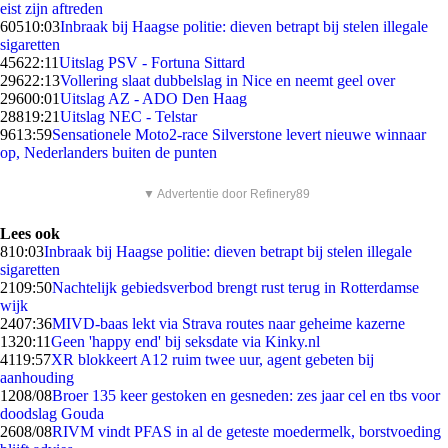
eist zijn aftreden
605
10:03
Inbraak bij Haagse politie: dieven betrapt bij stelen illegale
sigaretten
456
22:11
Uitslag PSV - Fortuna Sittard
296
22:13
Vollering slaat dubbelslag in Nice en neemt geel over
296
00:01
Uitslag AZ - ADO Den Haag
288
19:21
Uitslag NEC - Telstar
96
13:59
Sensationele Moto2-race Silverstone levert nieuwe winnaar
op, Nederlanders buiten de punten
▼ Advertentie door Refinery89
Lees ook
8
10:03
Inbraak bij Haagse politie: dieven betrapt bij stelen illegale
sigaretten
21
09:50
Nachtelijk gebiedsverbod brengt rust terug in Rotterdamse
wijk
24
07:36
MIVD-baas lekt via Strava routes naar geheime kazerne
13
20:11
Geen 'happy end' bij seksdate via Kinky.nl
41
19:57
XR blokkeert A12 ruim twee uur, agent gebeten bij
aanhouding
12
08/08
Broer 135 keer gestoken en gesneden: zes jaar cel en tbs voor
doodslag Gouda
26
08/08
RIVM vindt PFAS in al de geteste moedermelk, borstvoeding