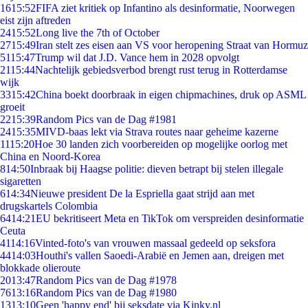
16
15:52
FIFA ziet kritiek op Infantino als desinformatie, Noorwegen
eist zijn aftreden
24
15:52
Long live the 7th of October
27
15:49
Iran stelt zes eisen aan VS voor heropening Straat van Hormuz
51
15:47
Trump wil dat J.D. Vance hem in 2028 opvolgt
21
15:44
Nachtelijk gebiedsverbod brengt rust terug in Rotterdamse
wijk
33
15:42
China boekt doorbraak in eigen chipmachines, druk op ASML
groeit
22
15:39
Random Pics van de Dag #1981
24
15:35
MIVD-baas lekt via Strava routes naar geheime kazerne
11
15:20
Hoe 30 landen zich voorbereiden op mogelijke oorlog met
China en Noord-Korea
8
14:50
Inbraak bij Haagse politie: dieven betrapt bij stelen illegale
sigaretten
6
14:34
Nieuwe president De la Espriella gaat strijd aan met
drugskartels Colombia
64
14:21
EU bekritiseert Meta en TikTok om verspreiden desinformatie
Ceuta
41
14:16
Vinted-foto's van vrouwen massaal gedeeld op seksfora
44
14:03
Houthi's vallen Saoedi-Arabië en Jemen aan, dreigen met
blokkade olieroute
20
13:47
Random Pics van de Dag #1978
76
13:16
Random Pics van de Dag #1980
13
13:10
Geen 'happy end' bij seksdate via Kinky.nl