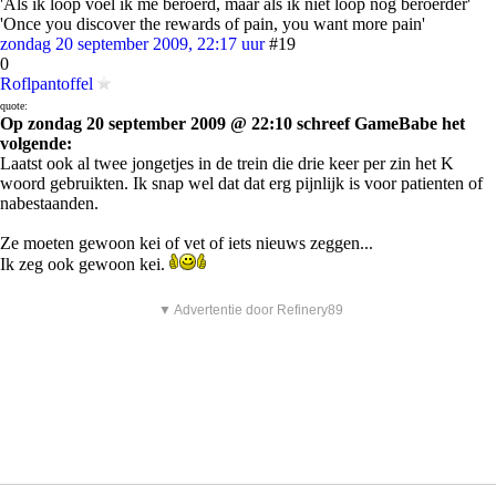
'Als ik loop voel ik me beroerd, maar als ik niet loop nog beroerder'
'Once you discover the rewards of pain, you want more pain'
zondag 20 september 2009, 22:17 uur
#19
0
Roflpantoffel
quote:
Op zondag 20 september 2009 @ 22:10 schreef GameBabe het
volgende:
Laatst ook al twee jongetjes in de trein die drie keer per zin het K
woord gebruikten. Ik snap wel dat dat erg pijnlijk is voor patienten of
nabestaanden.
Ze moeten gewoon kei of vet of iets nieuws zeggen...
Ik zeg ook gewoon kei.
▼ Advertentie door Refinery89