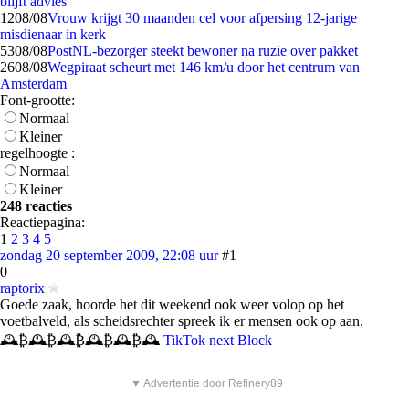
blijft advies
12
08/08
Vrouw krijgt 30 maanden cel voor afpersing 12-jarige
misdienaar in kerk
53
08/08
PostNL-bezorger steekt bewoner na ruzie over pakket
26
08/08
Wegpiraat scheurt met 146 km/u door het centrum van
Amsterdam
Font-grootte:
Normaal
Kleiner
regelhoogte :
Normaal
Kleiner
248 reacties
Reactiepagina:
1
2
3
4
5
zondag 20 september 2009, 22:08 uur
#1
0
raptorix
Goede zaak, hoorde het dit weekend ook weer volop op het
voetbalveld, als scheidsrechter spreek ik er mensen ook op aan.
🕰️₿🕰️₿🕰️₿🕰️₿🕰️₿🕰️
TikTok next Block
▼ Advertentie door Refinery89