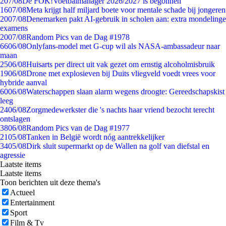
2
07/08
De FOK!Voetbalmanager 2026/2027 is begonnen
16
07/08
Meta krijgt half miljard boete voor mentale schade bij jongeren
20
07/08
Denemarken pakt AI-gebruik in scholen aan: extra mondelinge
examens
20
07/08
Random Pics van de Dag #1978
66
06/08
Onlyfans-model met G-cup wil als NASA-ambassadeur naar
maan
25
06/08
Huisarts per direct uit vak gezet om ernstig alcoholmisbruik
19
06/08
Drone met explosieven bij Duits vliegveld voedt vrees voor
hybride aanval
60
06/08
Waterschappen slaan alarm wegens droogte: Gereedschapskist
leeg
24
06/08
Zorgmedewerkster die 's nachts haar vriend bezocht terecht
ontslagen
38
06/08
Random Pics van de Dag #1977
21
05/08
Tanken in België wordt nóg aantrekkelijker
34
05/08
Dirk sluit supermarkt op de Wallen na golf van diefstal en
agressie
Laatste items
Laatste items
Toon berichten uit deze thema's
Actueel
Entertainment
Sport
Film & Tv