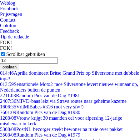
Weblog
Fotoboek
Prijsvragen
Contact
Colofon
Feedback
Tip de redactie
FOK!
FOK!
Scrollbar gebruiken
opslaan
0
14:46
Aprilia domineert Britse Grand Prix op Silverstone met dubbele
top-3
0
13:59
Sensationele Moto2-race Silverstone levert nieuwe winnaar op,
Nederlanders buiten de punten
22
11:03
Random Pics van de Dag #1981
24
07:36
MIVD-baas lekt via Strava routes naar geheime kazerne
16
06:35
VrijMiBabes #316 (not very sfw!)
76
01:09
Random Pics van de Dag #1980
12
08/08
Vrouw krijgt 30 maanden cel voor afpersing 12-jarige
misdienaar in kerk
53
08/08
PostNL-bezorger steekt bewoner na ruzie over pakket
35
08/08
Random Pics van de Dag #1979