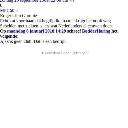
zondag 20 september 2009, 22:09 uur
#4
0
MPC60
Roger Linn Groupie
Echt kut voor haar, dat begrijp ik, maar je krijgt het nooit weg.
Schelden met ziekten is iets wat Nederlanders al eeuwen doen.
Op
maandag 8 januari 2018 14:29
schreef
BadderHaring
het
volgende:
Ajax is geen club. Dat is een bedrijf.
▼ Advertentie door Refinery89