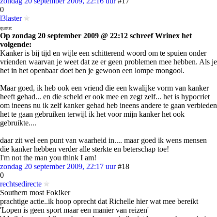
zondag 20 september 2009, 22:16 uur
#17
0
l3laster
quote:
Op zondag 20 september 2009 @ 22:12 schreef Wrinex het
volgende:
Kanker is bij tijd en wijle een schitterend woord om te spuien onder
vrienden waarvan je weet dat ze er geen problemen mee hebben. Als je
het in het openbaar doet ben je gewoon een lompe mongool.
Maar goed, ik heb ook een vriend die een kwalijke vorm van kanker
heeft gehad... en die scheld er ook mee en zegt zelf... het is hypocriet
om ineens nu ik zelf kanker gehad heb ineens andere te gaan verbieden
het te gaan gebruiken terwijl ik het voor mijn kanker het ook
gebruikte....
daar zit wel een punt van waarheid in.... maar goed ik wens mensen
die kanker hebben verder alle sterkte en beterschap toe!
I'm not the man you think I am!
zondag 20 september 2009, 22:17 uur
#18
0
rechtsedirecte
Southern most Fok!ker
prachtige actie..ik hoop oprecht dat Richelle hier wat mee bereikt
'Lopen is geen sport maar een manier van reizen'