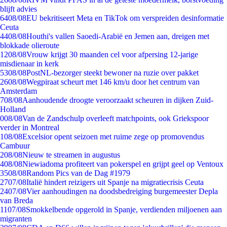
blijft advies
64
08/08
EU bekritiseert Meta en TikTok om verspreiden desinformatie
Ceuta
44
08/08
Houthi's vallen Saoedi-Arabië en Jemen aan, dreigen met
blokkade olieroute
12
08/08
Vrouw krijgt 30 maanden cel voor afpersing 12-jarige
misdienaar in kerk
53
08/08
PostNL-bezorger steekt bewoner na ruzie over pakket
26
08/08
Wegpiraat scheurt met 146 km/u door het centrum van
Amsterdam
7
08/08
Aanhoudende droogte veroorzaakt scheuren in dijken Zuid-
Holland
0
08/08
Van de Zandschulp overleeft matchpoints, ook Griekspoor
verder in Montreal
1
08/08
Excelsior opent seizoen met ruime zege op promovendus
Cambuur
2
08/08
Nieuw te streamen in augustus
4
08/08
Niewiadoma profiteert van pokerspel en grijpt geel op Ventoux
35
08/08
Random Pics van de Dag #1979
27
07/08
Italië hindert reizigers uit Spanje na migratiecrisis Ceuta
24
07/08
Vier aanhoudingen na doodsbedreiging burgemeester Depla
van Breda
11
07/08
Smokkelbende opgerold in Spanje, verdienden miljoenen aan
migranten