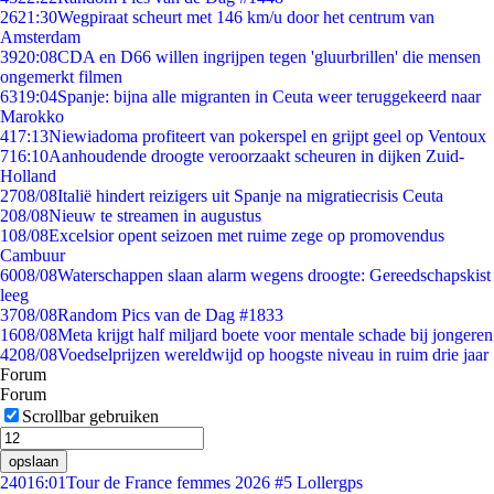
26
21:30
Wegpiraat scheurt met 146 km/u door het centrum van
Amsterdam
39
20:08
CDA en D66 willen ingrijpen tegen 'gluurbrillen' die mensen
ongemerkt filmen
63
19:04
Spanje: bijna alle migranten in Ceuta weer teruggekeerd naar
Marokko
4
17:13
Niewiadoma profiteert van pokerspel en grijpt geel op Ventoux
7
16:10
Aanhoudende droogte veroorzaakt scheuren in dijken Zuid-
Holland
27
08/08
Italië hindert reizigers uit Spanje na migratiecrisis Ceuta
2
08/08
Nieuw te streamen in augustus
1
08/08
Excelsior opent seizoen met ruime zege op promovendus
Cambuur
60
08/08
Waterschappen slaan alarm wegens droogte: Gereedschapskist
leeg
37
08/08
Random Pics van de Dag #1833
16
08/08
Meta krijgt half miljard boete voor mentale schade bij jongeren
42
08/08
Voedselprijzen wereldwijd op hoogste niveau in ruim drie jaar
Forum
Forum
Scrollbar gebruiken
opslaan
240
16:01
Tour de France femmes 2026 #5 Lollergps