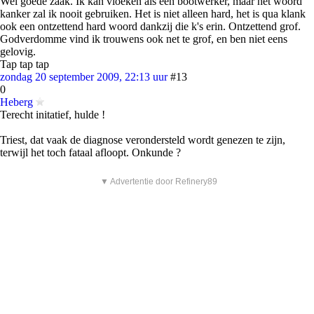
Wel goede zaak. Ik kan vloeken als een bootwerker, maar het woord
kanker zal ik nooit gebruiken. Het is niet alleen hard, het is qua klank
ook een ontzettend hard woord dankzij die k's erin. Ontzettend grof.
Godverdomme vind ik trouwens ook net te grof, en ben niet eens
gelovig.
Tap tap tap
zondag 20 september 2009, 22:13 uur
#13
0
Heberg
Terecht initatief, hulde !
Triest, dat vaak de diagnose verondersteld wordt genezen te zijn,
terwijl het toch fataal afloopt. Onkunde ?
▼ Advertentie door Refinery89