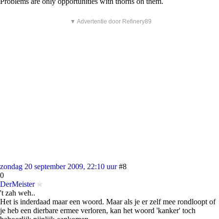
Problems are only opportunities with thorns on them.
▼ Advertentie door Refinery89
zondag 20 september 2009, 22:10 uur
#8
0
DerMeister
't zah weh..
Het is inderdaad maar een woord. Maar als je er zelf mee rondloopt of
je heb een dierbare ermee verloren, kan het woord 'kanker' toch