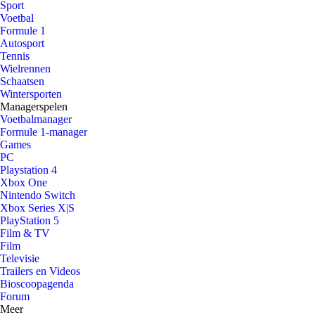
Sport
Voetbal
Formule 1
Autosport
Tennis
Wielrennen
Schaatsen
Wintersporten
Managerspelen
Voetbalmanager
Formule 1-manager
Games
PC
Playstation 4
Xbox One
Nintendo Switch
Xbox Series X|S
PlayStation 5
Film & TV
Film
Televisie
Trailers en Videos
Bioscoopagenda
Forum
Meer