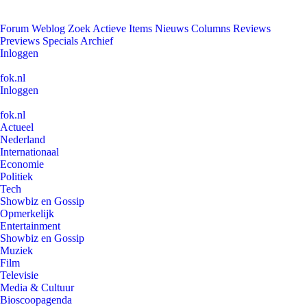
Forum
Weblog
Zoek
Actieve Items
Nieuws
Columns
Reviews
Previews
Specials
Archief
Inloggen
fok.nl
Inloggen
fok.nl
Actueel
Nederland
Internationaal
Economie
Politiek
Tech
Showbiz en Gossip
Opmerkelijk
Entertainment
Showbiz en Gossip
Muziek
Film
Televisie
Media & Cultuur
Bioscoopagenda