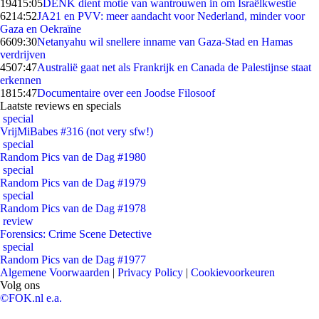
194
15:05
DENK dient motie van wantrouwen in om Israëlkwestie
62
14:52
JA21 en PVV: meer aandacht voor Nederland, minder voor
Gaza en Oekraïne
66
09:30
Netanyahu wil snellere inname van Gaza-Stad en Hamas
verdrijven
45
07:47
Australië gaat net als Frankrijk en Canada de Palestijnse staat
erkennen
18
15:47
Documentaire over een Joodse Filosoof
Laatste reviews en specials
special
VrijMiBabes #316 (not very sfw!)
special
Random Pics van de Dag #1980
special
Random Pics van de Dag #1979
special
Random Pics van de Dag #1978
review
Forensics: Crime Scene Detective
special
Random Pics van de Dag #1977
Algemene Voorwaarden
|
Privacy Policy
|
Cookievoorkeuren
Volg ons
©FOK.nl e.a.