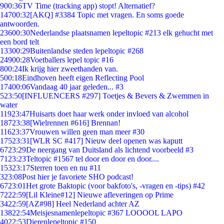
9
00:36
TV Time (tracking app) stopt! Alternatief?
147
00:32
[AKQ] #3384 Topic met vragen. En soms goede
antwoorden.
236
00:30
Nederlandse plaatsnamen lepeltopic #213 elk gehucht met
een bord telt
133
00:29
Buitenlandse steden lepeltopic #268
249
00:28
Voetballers lepel topic #16
8
00:24
Ik krijg hier zweethanden van.
5
00:18
Eindhoven heeft eigen Reflecting Pool
174
00:06
Vandaag 40 jaar geleden... #3
5
23:50
[INFLUENCERS #297] Toetjes & Bevers & Zwemmen in
water
119
23:47
Huisarts doet haar werk onder invloed van alcohol
187
23:38
[Wielrennen #616] Brennan!
116
23:37
Vrouwen willen geen man meer #30
175
23:31
[WLR SC #417] Nieuw deel openen was kaputt
67
23:29
De neergang van Duitsland als lichtend voorbeeld #3
71
23:23
Teltopic #1567 tel door en door en door....
153
23:17
Sterren toen en nu #11
3
23:08
Post hier je favoriete SHO podcast!
67
23:01
Het grote Baktopic (voor bakfoto's, -vragen en -tips) #42
72
22:59
[Lil Kleine#12] Nieuwe afleveringen op Prime
34
22:59
[AZ#98] Heel Nederland achter AZ
138
22:54
Meisjesnamenlepeltopic #367 LOOOOL LAPO
40
22:53
Dierenlepeltopic #150