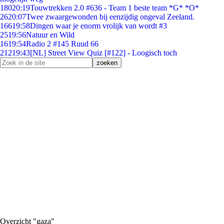
180
20:19
Touwtrekken 2.0 #636 - Team 1 beste team *G* *O*
26
20:07
Twee zwaargewonden bij eenzijdig ongeval Zeeland.
166
19:58
Dingen waar je enorm vrolijk van wordt #3
25
19:56
Natuur en Wild
16
19:54
Radio 2 #145 Ruud 66
212
19:43
[NL] Street View Quiz [#122] - Loogisch toch
Overzicht "gaza"