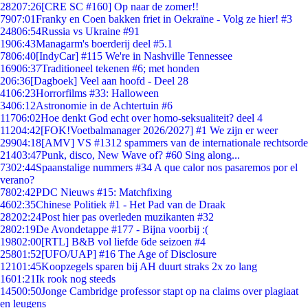
282
07:26
[CRE SC #160] Op naar de zomer!!
79
07:01
Franky en Coen bakken friet in Oekraïne - Volg ze hier! #3
248
06:54
Russia vs Ukraine #91
19
06:43
Managarm's boerderij deel #5.1
78
06:40
[IndyCar] #115 We're in Nashville Tennessee
169
06:37
Traditioneel tekenen #6; met honden
2
06:36
[Dagboek] Veel aan hoofd - Deel 28
41
06:23
Horrorfilms #33: Halloween
34
06:12
Astronomie in de Achtertuin #6
117
06:02
Hoe denkt God echt over homo-seksualiteit? deel 4
112
04:42
[FOK!Voetbalmanager 2026/2027] #1 We zijn er weer
299
04:18
[AMV] VS #1312 spammers van de internationale rechtsorde
214
03:47
Punk, disco, New Wave of? #60 Sing along...
73
02:44
Spaanstalige nummers #34 A que calor nos pasaremos por el
verano?
78
02:42
PDC Nieuws #15: Matchfixing
46
02:35
Chinese Politiek #1 - Het Pad van de Draak
282
02:24
Post hier pas overleden muzikanten #32
28
02:19
De Avondetappe #177 - Bijna voorbij :(
198
02:00
[RTL] B&B vol liefde 6de seizoen #4
258
01:52
[UFO/UAP] #16 The Age of Disclosure
121
01:45
Koopzegels sparen bij AH duurt straks 2x zo lang
16
01:21
Ik rook nog steeds
145
00:50
Jonge Cambridge professor stapt op na claims over plagiaat
en leugens