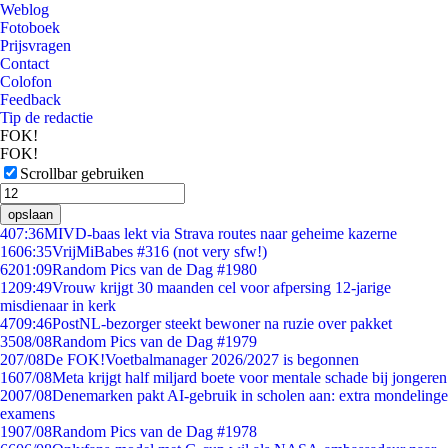
Weblog
Fotoboek
Prijsvragen
Contact
Colofon
Feedback
Tip de redactie
FOK!
FOK!
Scrollbar gebruiken
opslaan
4
07:36
MIVD-baas lekt via Strava routes naar geheime kazerne
16
06:35
VrijMiBabes #316 (not very sfw!)
62
01:09
Random Pics van de Dag #1980
12
09:49
Vrouw krijgt 30 maanden cel voor afpersing 12-jarige
misdienaar in kerk
47
09:46
PostNL-bezorger steekt bewoner na ruzie over pakket
35
08/08
Random Pics van de Dag #1979
2
07/08
De FOK!Voetbalmanager 2026/2027 is begonnen
16
07/08
Meta krijgt half miljard boete voor mentale schade bij jongeren
20
07/08
Denemarken pakt AI-gebruik in scholen aan: extra mondelinge
examens
19
07/08
Random Pics van de Dag #1978