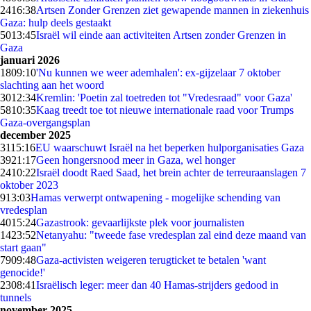
24
16:38
Artsen Zonder Grenzen ziet gewapende mannen in ziekenhuis
Gaza: hulp deels gestaakt
50
13:45
Israël wil einde aan activiteiten Artsen zonder Grenzen in
Gaza
januari 2026
18
09:10
'Nu kunnen we weer ademhalen': ex-gijzelaar 7 oktober
slachting aan het woord
30
12:34
Kremlin: 'Poetin zal toetreden tot "Vredesraad" voor Gaza'
58
10:35
Kaag treedt toe tot nieuwe internationale raad voor Trumps
Gaza-overgangsplan
december 2025
31
15:16
EU waarschuwt Israël na het beperken hulporganisaties Gaza
39
21:17
Geen hongersnood meer in Gaza, wel honger
24
10:22
Israël doodt Raed Saad, het brein achter de terreuraanslagen 7
oktober 2023
9
13:03
Hamas verwerpt ontwapening - mogelijke schending van
vredesplan
40
15:24
Gazastrook: gevaarlijkste plek voor journalisten
14
23:52
Netanyahu: "tweede fase vredesplan zal eind deze maand van
start gaan"
79
09:48
Gaza-activisten weigeren terugticket te betalen 'want
genocide!'
23
08:41
Israëlisch leger: meer dan 40 Hamas-strijders gedood in
tunnels
november 2025