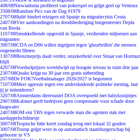
4
08/08
Niewiadoma profiteert van pokerspel en grijpt geel op Ventoux
35
08/08
Random Pics van de Dag #1979
27
07/08
Italië hindert reizigers uit Spanje na migratiecrisis Ceuta
24
07/08
Vier aanhoudingen na doodsbedreiging burgemeester Depla
van Breda
11
07/08
Smokkelbende opgerold in Spanje, verdienden miljoenen aan
migranten
39
07/08
CDA en D66 willen ingrijpen tegen 'gluurbrillen' die mensen
ongemerkt filmen
13
07/08
Benzineprijs daalt verder, onzekerheid over Straat van Hormuz
blijft
42
07/08
Voedselprijzen wereldwijd op hoogste niveau in ruim drie jaar
23
07/08
Quake krijgt na 30 jaar een gratis uitbreiding
2
07/08
De FOK!Voetbalmanager 2026/2027 is begonnen
71
07/08
Meer agressie tegen een andersluidende politieke mening, laat
jij je intimideren?
32
07/08
Amsterdams dierenasiel DOA overspoeld met babykonijntjes
29
07/08
Kabinet geeft bedrijven geen compensatie voor schade door
laagwater
24
07/08
OM eist TBS tegen verwarde man die agenten stak met
aardappelschilmesje
30
07/08
Tropische hitte keert zondag terug met lokaal 32 graden
30
07/08
Trump grijpt weer in op automatisch staatsburgerschap bij
geboorte in VS