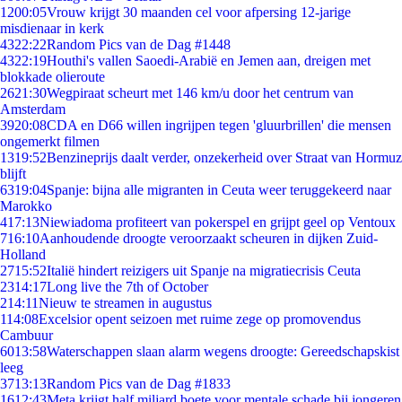
12
00:05
Vrouw krijgt 30 maanden cel voor afpersing 12-jarige
misdienaar in kerk
43
22:22
Random Pics van de Dag #1448
43
22:19
Houthi's vallen Saoedi-Arabië en Jemen aan, dreigen met
blokkade olieroute
26
21:30
Wegpiraat scheurt met 146 km/u door het centrum van
Amsterdam
39
20:08
CDA en D66 willen ingrijpen tegen 'gluurbrillen' die mensen
ongemerkt filmen
13
19:52
Benzineprijs daalt verder, onzekerheid over Straat van Hormuz
blijft
63
19:04
Spanje: bijna alle migranten in Ceuta weer teruggekeerd naar
Marokko
4
17:13
Niewiadoma profiteert van pokerspel en grijpt geel op Ventoux
7
16:10
Aanhoudende droogte veroorzaakt scheuren in dijken Zuid-
Holland
27
15:52
Italië hindert reizigers uit Spanje na migratiecrisis Ceuta
23
14:17
Long live the 7th of October
2
14:11
Nieuw te streamen in augustus
1
14:08
Excelsior opent seizoen met ruime zege op promovendus
Cambuur
60
13:58
Waterschappen slaan alarm wegens droogte: Gereedschapskist
leeg
37
13:13
Random Pics van de Dag #1833
16
12:43
Meta krijgt half miljard boete voor mentale schade bij jongeren