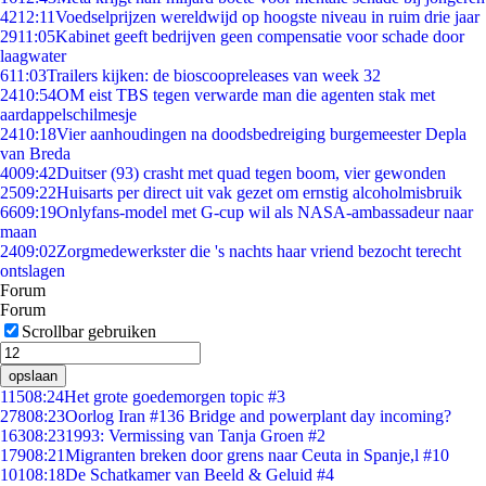
42
12:11
Voedselprijzen wereldwijd op hoogste niveau in ruim drie jaar
29
11:05
Kabinet geeft bedrijven geen compensatie voor schade door
laagwater
6
11:03
Trailers kijken: de bioscoopreleases van week 32
24
10:54
OM eist TBS tegen verwarde man die agenten stak met
aardappelschilmesje
24
10:18
Vier aanhoudingen na doodsbedreiging burgemeester Depla
van Breda
40
09:42
Duitser (93) crasht met quad tegen boom, vier gewonden
25
09:22
Huisarts per direct uit vak gezet om ernstig alcoholmisbruik
66
09:19
Onlyfans-model met G-cup wil als NASA-ambassadeur naar
maan
24
09:02
Zorgmedewerkster die 's nachts haar vriend bezocht terecht
ontslagen
Forum
Forum
Scrollbar gebruiken
opslaan
115
08:24
Het grote goedemorgen topic #3
278
08:23
Oorlog Iran #136 Bridge and powerplant day incoming?
163
08:23
1993: Vermissing van Tanja Groen #2
179
08:21
Migranten breken door grens naar Ceuta in Spanje,l #10
101
08:18
De Schatkamer van Beeld & Geluid #4