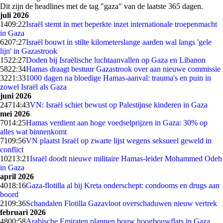
Dit zijn de headlines met de tag "gaza" van de laatste 365 dagen.
juli 2026
14
09:22
Israël stemt in met beperkte inzet internationale troepenmacht
in Gaza
62
07:27
Israël bouwt in stilte kilometerslange aarden wal langs 'gele
lijn' in Gazastrook
15
22:27
Doden bij Israëlische luchtaanvallen op Gaza en Libanon
58
22:34
Hamas draagt bestuur Gazastrook over aan nieuwe commissie
32
21:33
1000 dagen na bloedige Hamas-aanval: trauma's en puin in
zowel Israël als Gaza
juni 2026
247
14:43
VN: Israël schiet bewust op Palestijnse kinderen in Gaza
mei 2026
70
14:25
Hamas verdient aan hoge voedselprijzen in Gaza: 30% op
alles wat binnenkomt
71
09:56
VN plaatst Israël op zwarte lijst wegens seksueel geweld in
conflict
102
13:21
Israël doodt nieuwe militaire Hamas-leider Mohammed Odeh
in Gaza
april 2026
40
18:16
Gaza-flotilla al bij Kreta onderschept: condooms en drugs aan
boord
21
09:36
Schandalen Flotilla Gazavloot overschaduwen nieuw vertrek
februari 2026
48
00:58
Arabische Emiraten plannen bouw hoogbouwflats in Gaza