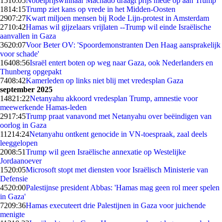
15
10:05
Nobelprijswinnaar Machado draagt prijs mede op aan Trump
18
14:15
Trump ziet kans op vrede in het Midden-Oosten
29
07:27
Kwart miljoen mensen bij Rode Lijn-protest in Amsterdam
27
10:42
Hamas wil gijzelaars vrijlaten --Trump wil einde Israëlische
aanvallen in Gaza
36
20:07
Voor Beter OV: 'Spoordemonstranten Den Haag aansprakelijk
voor schade'
164
08:56
Israël entert boten op weg naar Gaza, ook Nederlanders en
Thunberg opgepakt
74
08:42
Kamerleden op links niet blij met vredesplan Gaza
september 2025
148
21:22
Netanyahu akkoord vredesplan Trump, amnestie voor
meewerkende Hamas-leden
29
17:45
Trump praat vanavond met Netanyahu over beëindigen van
oorlog in Gaza
112
14:24
Netanyahu ontkent genocide in VN-toespraak, zaal deels
leeggelopen
20
08:51
Trump wil geen Israëlische annexatie op Westelijke
Jordaanoever
15
20:05
Microsoft stopt met diensten voor Israëlisch Ministerie van
Defensie
45
20:00
Palestijnse president Abbas: 'Hamas mag geen rol meer spelen
in Gaza'
72
09:36
Hamas executeert drie Palestijnen in Gaza voor juichende
menigte