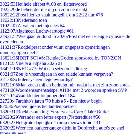
38
22:53
Het hele alfabet #108 en 4letterwoord
19
22:29
de beheerder die mij oh zo moe maakt.
185
22:22
Post hier zo vaak mogelijk om 22:22 uur #76
126
22:13
Nederland toen
110
22:07
Afvallen met injecties #4
11
22:07
Algemeen Luchtvaarttopic #61
249
21:52
Wie gaan er dood in 2026?Post met een vleugje cynisme de
overledenen.
113
21:37
Roddelpraat onder vuur: ongepaste opmerkingen
minderjarigen deel 2
136
21:35
[DRT SC] #6: RendacGoden sponsored by TONZON
81
21:23
Vuelta a España 2026 #1
184
21:18
NEC #77: Wat een seizoen is dit zeg
63
21:07
Zou je vreemdgaan in een relatie kunnen vergeven?
3
21:06
Scholensysteem tegenwoordig?
103
21:05
Man zoekt mij en bedreigt mij, nadat ik met zijn zoon sprak
47
21:00
Woordensamenstelspel #1184 met 2 woorden spreken SVP
281
20:54
Van kleuter tot puber deel 184
227
20:47
archito's jaren '70 huis #5 - Een nieuw begin
8
20:36
Poepen tijdens het tandenpoetsen
18
20:31
[Boekbespreking] Yesteryear - Caro Claire Burke
206
20:29
Verander een letter expert (7lettereditie) #50
63
20:27
Het grote dagelijkse Trump nieuws topic #31
23
20:22
Weer een parkeergarage dicht in Dordrecht, auto's zo snel
mogelijk weg