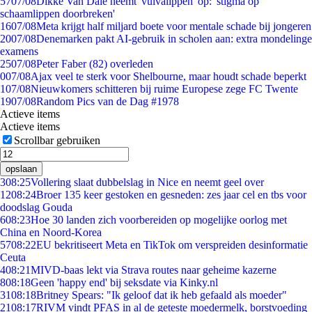
57
07/08
Dikke Van Dale neemt 'vulvalippen' op: 'stigma op
schaamlippen doorbreken'
16
07/08
Meta krijgt half miljard boete voor mentale schade bij jongeren
20
07/08
Denemarken pakt AI-gebruik in scholen aan: extra mondelinge
examens
25
07/08
Peter Faber (82) overleden
0
07/08
Ajax veel te sterk voor Shelbourne, maar houdt schade beperkt
1
07/08
Nieuwkomers schitteren bij ruime Europese zege FC Twente
19
07/08
Random Pics van de Dag #1978
Actieve items
Actieve items
Scrollbar gebruiken
opslaan
3
08:25
Vollering slaat dubbelslag in Nice en neemt geel over
12
08:24
Broer 135 keer gestoken en gesneden: zes jaar cel en tbs voor
doodslag Gouda
6
08:23
Hoe 30 landen zich voorbereiden op mogelijke oorlog met
China en Noord-Korea
57
08:22
EU bekritiseert Meta en TikTok om verspreiden desinformatie
Ceuta
4
08:21
MIVD-baas lekt via Strava routes naar geheime kazerne
8
08:18
Geen 'happy end' bij seksdate via Kinky.nl
31
08:18
Britney Spears: "Ik geloof dat ik heb gefaald als moeder"
21
08:17
RIVM vindt PFAS in al de geteste moedermelk, borstvoeding