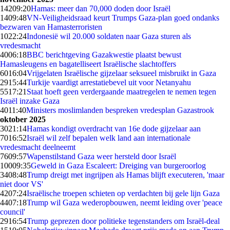
142
09:20
Hamas: meer dan 70,000 doden door Israël
14
09:48
VN-Veiligheidsraad keurt Trumps Gaza-plan goed ondanks
bezwaren van Hamasterroristen
10
22:24
Indonesië wil 20.000 soldaten naar Gaza sturen als
vredesmacht
40
06:18
BBC berichtgeving Gazakwestie plaatst bewust
Hamasleugens en bagatelliseert Israëlische slachtoffers
60
16:04
Vrijgelaten Israëlische gijzelaar seksueel misbruikt in Gaza
29
15:44
Turkije vaardigt arrestatiebevel uit voor Netanyahu
55
17:21
Staat hoeft geen verdergaande maatregelen te nemen tegen
Israël inzake Gaza
40
11:40
Ministers moslimlanden bespreken vredesplan Gazastrook
oktober 2025
30
21:14
Hamas kondigt overdracht van 16e dode gijzelaar aan
70
16:52
Israël wil zelf bepalen welk land aan internationale
vredesmacht deelneemt
76
09:57
Wapenstilstand Gaza weer hersteld door Israël
100
09:35
Geweld in Gaza Escaleert: Dreiging van burgeroorlog
34
08:48
Trump dreigt met ingrijpen als Hamas blijft executeren, 'maar
niet door VS'
42
07:24
Israëlische troepen schieten op verdachten bij gele lijn Gaza
44
07:18
Trump wil Gaza wederopbouwen, neemt leiding over 'peace
council'
29
16:54
Trump geprezen door politieke tegenstanders om Israël-deal