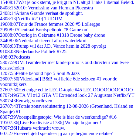
154
08:17
Wat je ook stemt, je krijgt in NL altijd Links Liberaal Beleid.
84
08:15
2010: Vermissing van Herman Ploegstra
24
08:14
Ariana Grande verlaat de spotlight.
48
08:13
[Netflix #210] TUDUM
196
08:07
Tour de France femmes 2026 #5 Lollergps
299
08:07
Centraal Bordspeltopic #8 Game on!
280
08:07
Oorlog in Oekraïne #1318 Drone baby drone
244
08:06
Nederland stevent af op watertekort
78
08:03
Trump wil dat J.D. Vance hem in 2028 opvolgt
91
08:03
Nederlandse Politiek #725
4
08:03
Podcasts
53
07:59
OM-Teamleider met kinderporno is oud-directeur van twee
basisscholen
12
07:55
Petitie behoud npo 5 Soul & Jazz
260
07:50
[Videoland] B&B vol liefde 6de seizoen #1 voor de
vooruitkijkers
276
07:50
Het enige echte LEGO-topic #45 LEGOOOOOOOOOOO
87
07:49
GTA VI #12 GTA VI Extended look 27 Augustus Netflix/YT
58
07:43
Eeuwig voortleven
267
07:43
Totale zonsverduistering 12-08-2026 (Groenland, IJsland en
Spanje) #1
88
07:39
Voorspellingstopic: Wie is hier de weerkundige? #16
195
07:36
[Live Eredivisie #1786] We zijn begonnen!
70
07:36
Huisarts verkracht vrouw.
6
07:27
Hoeveel geld spendeer jij aan je beginnende relatie?