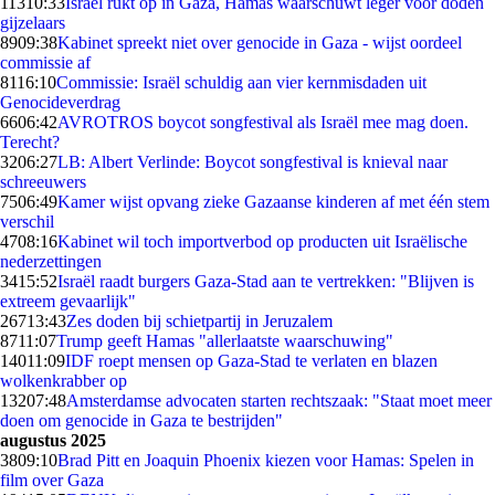
113
10:33
Israël rukt op in Gaza, Hamas waarschuwt leger voor doden
gijzelaars
89
09:38
Kabinet spreekt niet over genocide in Gaza - wijst oordeel
commissie af
81
16:10
Commissie: Israël schuldig aan vier kernmisdaden uit
Genocideverdrag
66
06:42
AVROTROS boycot songfestival als Israël mee mag doen.
Terecht?
32
06:27
LB: Albert Verlinde: Boycot songfestival is knieval naar
schreeuwers
75
06:49
Kamer wijst opvang zieke Gazaanse kinderen af met één stem
verschil
47
08:16
Kabinet wil toch importverbod op producten uit Israëlische
nederzettingen
34
15:52
Israël raadt burgers Gaza-Stad aan te vertrekken: "Blijven is
extreem gevaarlijk"
267
13:43
Zes doden bij schietpartij in Jeruzalem
87
11:07
Trump geeft Hamas "allerlaatste waarschuwing"
140
11:09
IDF roept mensen op Gaza-Stad te verlaten en blazen
wolkenkrabber op
132
07:48
Amsterdamse advocaten starten rechtszaak: "Staat moet meer
doen om genocide in Gaza te bestrijden"
augustus 2025
38
09:10
Brad Pitt en Joaquin Phoenix kiezen voor Hamas: Spelen in
film over Gaza