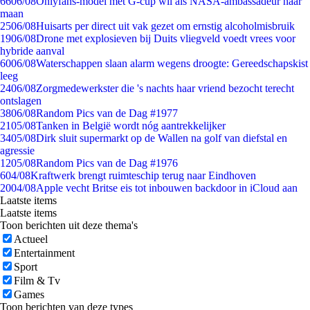
66
06/08
Onlyfans-model met G-cup wil als NASA-ambassadeur naar
maan
25
06/08
Huisarts per direct uit vak gezet om ernstig alcoholmisbruik
19
06/08
Drone met explosieven bij Duits vliegveld voedt vrees voor
hybride aanval
60
06/08
Waterschappen slaan alarm wegens droogte: Gereedschapskist
leeg
24
06/08
Zorgmedewerkster die 's nachts haar vriend bezocht terecht
ontslagen
38
06/08
Random Pics van de Dag #1977
21
05/08
Tanken in België wordt nóg aantrekkelijker
34
05/08
Dirk sluit supermarkt op de Wallen na golf van diefstal en
agressie
12
05/08
Random Pics van de Dag #1976
6
04/08
Kraftwerk brengt ruimteschip terug naar Eindhoven
20
04/08
Apple vecht Britse eis tot inbouwen backdoor in iCloud aan
Laatste items
Laatste items
Toon berichten uit deze thema's
Actueel
Entertainment
Sport
Film & Tv
Games
Toon berichten van deze types