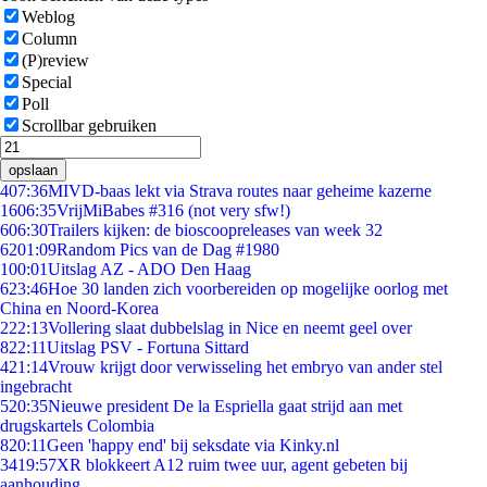
Weblog
Column
(P)review
Special
Poll
Scrollbar gebruiken
opslaan
4
07:36
MIVD-baas lekt via Strava routes naar geheime kazerne
16
06:35
VrijMiBabes #316 (not very sfw!)
6
06:30
Trailers kijken: de bioscoopreleases van week 32
62
01:09
Random Pics van de Dag #1980
1
00:01
Uitslag AZ - ADO Den Haag
6
23:46
Hoe 30 landen zich voorbereiden op mogelijke oorlog met
China en Noord-Korea
2
22:13
Vollering slaat dubbelslag in Nice en neemt geel over
8
22:11
Uitslag PSV - Fortuna Sittard
4
21:14
Vrouw krijgt door verwisseling het embryo van ander stel
ingebracht
5
20:35
Nieuwe president De la Espriella gaat strijd aan met
drugskartels Colombia
8
20:11
Geen 'happy end' bij seksdate via Kinky.nl
34
19:57
XR blokkeert A12 ruim twee uur, agent gebeten bij
aanhouding