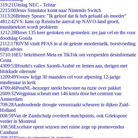
3
19:21
Uitslag NEC - Telstar
22
15:00
Jesus Simulator komt naar Nintendo Switch
31
13:26
Britney Spears: "Ik geloof dat ik heb gefaald als moeder"
48
12:42
VS: kans op Russische aanval op NAVO-land groeit,
munitietekort wordt probleem
12
12:28
Broer 135 keer gestoken en gesneden: zes jaar cel en tbs voor
doodslag Gouda
21
12:17
RIVM vindt PFAS in al de geteste moedermelk, borstvoeding
blijft advies
57
10:16
EU bekritiseert Meta en TikTok om verspreiden desinformatie
Ceuta
43
09:53
Houthi's vallen Saoedi-Arabië en Jemen aan, dreigen met
blokkade olieroute
12
09:49
Vrouw krijgt 30 maanden cel voor afpersing 12-jarige
misdienaar in kerk
47
09:46
PostNL-bezorger steekt bewoner na ruzie over pakket
26
09:32
Wegpiraat scheurt met 146 km/u door het centrum van
Amsterdam
7
09:28
Aanhoudende droogte veroorzaakt scheuren in dijken Zuid-
Holland
0
08:59
Van de Zandschulp overleeft matchpoints, ook Griekspoor
verder in Montreal
1
08:56
Excelsior opent seizoen met ruime zege op promovendus
Cambuur
2
08:35
Nieuw te streamen in augustus