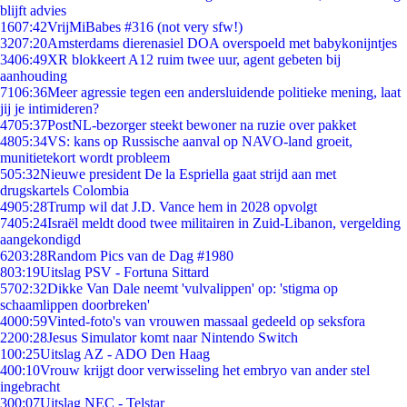
blijft advies
16
07:42
VrijMiBabes #316 (not very sfw!)
32
07:20
Amsterdams dierenasiel DOA overspoeld met babykonijntjes
34
06:49
XR blokkeert A12 ruim twee uur, agent gebeten bij
aanhouding
71
06:36
Meer agressie tegen een andersluidende politieke mening, laat
jij je intimideren?
47
05:37
PostNL-bezorger steekt bewoner na ruzie over pakket
48
05:34
VS: kans op Russische aanval op NAVO-land groeit,
munitietekort wordt probleem
5
05:32
Nieuwe president De la Espriella gaat strijd aan met
drugskartels Colombia
49
05:28
Trump wil dat J.D. Vance hem in 2028 opvolgt
74
05:24
Israël meldt dood twee militairen in Zuid-Libanon, vergelding
aangekondigd
62
03:28
Random Pics van de Dag #1980
8
03:19
Uitslag PSV - Fortuna Sittard
57
02:32
Dikke Van Dale neemt 'vulvalippen' op: 'stigma op
schaamlippen doorbreken'
40
00:59
Vinted-foto's van vrouwen massaal gedeeld op seksfora
22
00:28
Jesus Simulator komt naar Nintendo Switch
1
00:25
Uitslag AZ - ADO Den Haag
4
00:10
Vrouw krijgt door verwisseling het embryo van ander stel
ingebracht
3
00:07
Uitslag NEC - Telstar