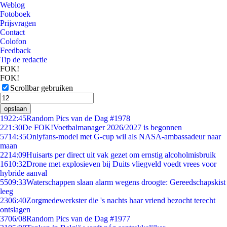
Weblog
Fotoboek
Prijsvragen
Contact
Colofon
Feedback
Tip de redactie
FOK!
FOK!
Scrollbar gebruiken
opslaan
19
22:45
Random Pics van de Dag #1978
2
21:30
De FOK!Voetbalmanager 2026/2027 is begonnen
57
14:35
Onlyfans-model met G-cup wil als NASA-ambassadeur naar
maan
22
14:09
Huisarts per direct uit vak gezet om ernstig alcoholmisbruik
16
10:32
Drone met explosieven bij Duits vliegveld voedt vrees voor
hybride aanval
55
09:33
Waterschappen slaan alarm wegens droogte: Gereedschapskist
leeg
23
06:40
Zorgmedewerkster die 's nachts haar vriend bezocht terecht
ontslagen
37
06/08
Random Pics van de Dag #1977