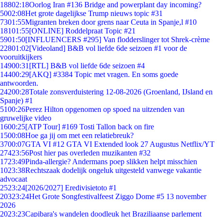
188
02:18
Oorlog Iran #136 Bridge and powerplant day incoming?
50
02:08
Het grote dagelijkse Trump nieuws topic #31
73
01:55
Migranten breken door grens naar Ceuta in Spanje,l #10
181
01:55
[ONLINE] Roddelpraat Topic #21
59
01:50
[INFLUENCERS #295] Van flodderslinger tot Shrek-crème
228
01:02
[Videoland] B&B vol liefde 6de seizoen #1 voor de
vooruitkijkers
149
00:31
[RTL] B&B vol liefde 6de seizoen #4
144
00:29
[AKQ] #3384 Topic met vragen. En soms goede
antwoorden.
242
00:28
Totale zonsverduistering 12-08-2026 (Groenland, IJsland en
Spanje) #1
51
00:26
Perez Hilton opgenomen op spoed na uitzenden van
gruwelijke video
16
00:25
[ATP Tour] #169 Tosti Tallon back on fire
15
00:08
Hoe ga jij om met een relatiebreuk?
37
00:07
GTA VI #12 GTA VI Extended look 27 Augustus Netflix/YT
274
23:56
Post hier pas overleden muzikanten #32
17
23:49
Pinda-allergie? Andermans poep slikken helpt misschien
10
23:38
Rechtszaak dodelijk ongeluk uitgesteld vanwege vakantie
advocaat
25
23:24
[2026/2027] Eredivisietoto #1
203
23:24
Het Grote Songfestivalfeest Ziggo Dome #5 13 november
2026
20
23:23
Capibara's wandelen doodleuk het Braziliaanse parlement