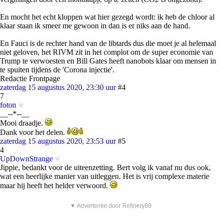
En mocht het echt kloppen wat hier gezegd wordt: ik heb de chloor al
klaar staan ik smeer me gewoon in dan is er niks aan de hand.
En Fauci is de rechter hand van de libtards dus die moet je al helemaal
niet geloven, het RIVM zit in het complot om de super economie van
Trump te verwoesten en Bill Gates heeft nanobots klaar om mensen in
te spuiten tijdens de 'Corona injectie'.
Redactie Frontpage
zaterdag 15 augustus 2020, 23:30 uur
#4
7
foton
__--*--__
Mooi draadje.
Dank voor het delen.
zaterdag 15 augustus 2020, 23:53 uur
#5
4
UpDownStrange
Jippie, bedankt voor de uiteenzetting. Bert volg ik vanaf nu dus ook,
wat een heerlijke manier van uitleggen. Het is vrij complexe materie
maar hij heeft het helder verwoord.
▼ Advertentie door Refinery89