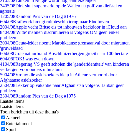
21
05/08
Tanken in België wordt nóg aantrekkelijker
34
05/08
Dirk sluit supermarkt op de Wallen na golf van diefstal en
agressie
12
05/08
Random Pics van de Dag #1976
6
04/08
Kraftwerk brengt ruimteschip terug naar Eindhoven
20
04/08
Apple vecht Britse eis tot inbouwen backdoor in iCloud aan
84
04/08
'Witte' mannen discrimineren is volgens OM geen enkel
probleem
30
04/08
Ceuta-leider noemt Marokkaanse grensaanval door migranten
'gruweldaad'
6
04/08
Grote natuurbrand Boschhuizerbergen groeit naar 100 hectare
6
04/08
FOK! was even down
41
04/08
Regering VS geeft scholen die 'genderidentiteit' van kinderen
verbergen voor ouders ultimatum
59
04/08
Vrouw die asielzoekers hielp in Athene vermoord door
Afghaanse asielzoeker
25
04/08
Lekker op vakantie naar Afghanistan volgens Taliban geen
probleem
23
04/08
Random Pics van de Dag #1975
Laatste items
Laatste items
Toon berichten uit deze thema's
Actueel
Entertainment
Sport