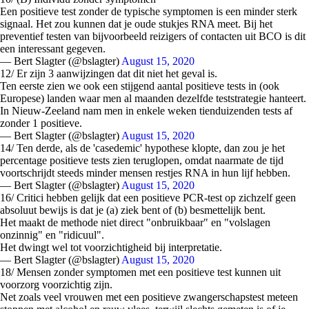
Een positieve test zonder de typische symptomen is een minder sterk
signaal. Het zou kunnen dat je oude stukjes RNA meet. Bij het
preventief testen van bijvoorbeeld reizigers of contacten uit BCO is dit
een interessant gegeven.
— Bert Slagter (@bslagter)
August 15, 2020
12/ Er zijn 3 aanwijzingen dat dit niet het geval is.
Ten eerste zien we ook een stijgend aantal positieve tests in (ook
Europese) landen waar men al maanden dezelfde teststrategie hanteert.
In Nieuw-Zeeland nam men in enkele weken tienduizenden tests af
zonder 1 positieve.
— Bert Slagter (@bslagter)
August 15, 2020
14/ Ten derde, als de 'casedemic' hypothese klopte, dan zou je het
percentage positieve tests zien teruglopen, omdat naarmate de tijd
voortschrijdt steeds minder mensen restjes RNA in hun lijf hebben.
— Bert Slagter (@bslagter)
August 15, 2020
16/ Critici hebben gelijk dat een positieve PCR-test op zichzelf geen
absoluut bewijs is dat je (a) ziek bent of (b) besmettelijk bent.
Het maakt de methode niet direct "onbruikbaar" en "volslagen
onzinnig" en "ridicuul".
Het dwingt wel tot voorzichtigheid bij interpretatie.
— Bert Slagter (@bslagter)
August 15, 2020
18/ Mensen zonder symptomen met een positieve test kunnen uit
voorzorg voorzichtig zijn.
Net zoals veel vrouwen met een positieve zwangerschapstest meteen