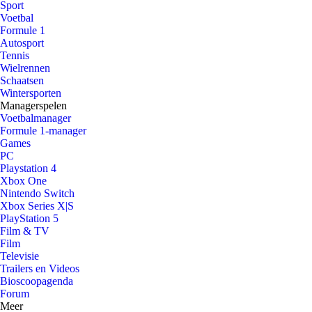
Sport
Voetbal
Formule 1
Autosport
Tennis
Wielrennen
Schaatsen
Wintersporten
Managerspelen
Voetbalmanager
Formule 1-manager
Games
PC
Playstation 4
Xbox One
Nintendo Switch
Xbox Series X|S
PlayStation 5
Film & TV
Film
Televisie
Trailers en Videos
Bioscoopagenda
Forum
Meer