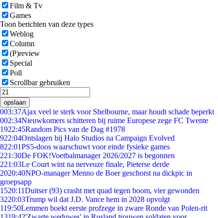
Film & Tv
Games
Toon berichten van deze types
Weblog
Column
(P)review
Special
Poll
Scrollbar gebruiken
opslaan
0
03:37
Ajax veel te sterk voor Shelbourne, maar houdt schade beperkt
0
02:34
Nieuwkomers schitteren bij ruime Europese zege FC Twente
19
22:45
Random Pics van de Dag #1978
9
22:04
Ontslagen bij Halo Studios na Campaign Evolved
8
22:01
PS5-doos waarschuwt voor einde fysieke games
2
21:30
De FOK!Voetbalmanager 2026/2027 is begonnen
2
21:03
Le Court wint na nerveuze finale, Pieterse derde
20
20:40
NPO-manager Menno de Boer geschorst na dickpic in
groepsapp
15
20:11
Duitser (93) crasht met quad tegen boom, vier gewonden
32
20:03
Trump wil dat J.D. Vance hem in 2028 opvolgt
1
19:50
Lemmen boekt eerste profzege in zware Ronde van Polen-rit
13
19:42
'Zwarte weduwes' in Rusland trouwen soldaten voor