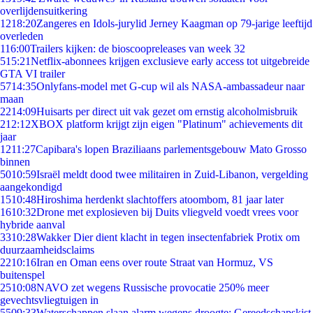
overlijdensuitkering
12
18:20
Zangeres en Idols-jurylid Jerney Kaagman op 79-jarige leeftijd
overleden
1
16:00
Trailers kijken: de bioscoopreleases van week 32
5
15:21
Netflix-abonnees krijgen exclusieve early access tot uitgebreide
GTA VI trailer
57
14:35
Onlyfans-model met G-cup wil als NASA-ambassadeur naar
maan
22
14:09
Huisarts per direct uit vak gezet om ernstig alcoholmisbruik
2
12:12
XBOX platform krijgt zijn eigen "Platinum" achievements dit
jaar
12
11:27
Capibara's lopen Braziliaans parlementsgebouw Mato Grosso
binnen
50
10:59
Israël meldt dood twee militairen in Zuid-Libanon, vergelding
aangekondigd
15
10:48
Hiroshima herdenkt slachtoffers atoombom, 81 jaar later
16
10:32
Drone met explosieven bij Duits vliegveld voedt vrees voor
hybride aanval
33
10:28
Wakker Dier dient klacht in tegen insectenfabriek Protix om
duurzaamheidsclaims
22
10:16
Iran en Oman eens over route Straat van Hormuz, VS
buitenspel
25
10:08
NAVO zet wegens Russische provocatie 250% meer
gevechtsvliegtuigen in
55
09:33
Waterschappen slaan alarm wegens droogte: Gereedschapskist