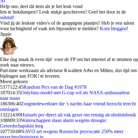
50
Help ons; deel dit item als je het leuk vond
Iets te linkdumpen? Leuk stukje geschreven? Geef het door in de
submit!
Vind jij de leukste video's of de grappigste plaatjes? Heb je een talent
voor luchtigheid of vaak iets bijzonders te melden?
Kom bloggen
!
Jippie
Elke dag maak ik even tijd voor de FP om het internet af te struinen op
zoek naar nieuws.
Part-time werkzaam als adviseur Kwaliteit Arbo en Milieu, dus tijd om
bijdragen aan FOK! te leveren.
Meest gelezen
53771
22:45
Random Pics van de Dag #1978
1870
14:35
Onlyfans-model met G-cup wil als NASA-ambassadeur
naar maan
1863
06:40
Zorgmedewerkster die 's nachts haar vriend bezocht terecht
ontslagen
1322
14:09
Huisarts per direct uit vak gezet om ernstig alcoholmisbruik
1088
09:33
Waterschappen slaan alarm wegens droogte:
Gereedschapskist leeg
1077
10:08
NAVO zet wegens Russische provocatie 250% meer
gevechtsvliegtuigen in