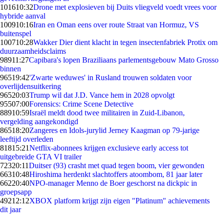
1016
10:32
Drone met explosieven bij Duits vliegveld voedt vrees voor
hybride aanval
1009
10:16
Iran en Oman eens over route Straat van Hormuz, VS
buitenspel
1007
10:28
Wakker Dier dient klacht in tegen insectenfabriek Protix om
duurzaamheidsclaims
989
11:27
Capibara's lopen Braziliaans parlementsgebouw Mato Grosso
binnen
965
19:42
'Zwarte weduwes' in Rusland trouwen soldaten voor
overlijdensuitkering
965
20:03
Trump wil dat J.D. Vance hem in 2028 opvolgt
955
07:00
Forensics: Crime Scene Detective
889
10:59
Israël meldt dood twee militairen in Zuid-Libanon,
vergelding aangekondigd
865
18:20
Zangeres en Idols-jurylid Jerney Kaagman op 79-jarige
leeftijd overleden
818
15:21
Netflix-abonnees krijgen exclusieve early access tot
uitgebreide GTA VI trailer
723
20:11
Duitser (93) crasht met quad tegen boom, vier gewonden
663
10:48
Hiroshima herdenkt slachtoffers atoombom, 81 jaar later
662
20:40
NPO-manager Menno de Boer geschorst na dickpic in
groepsapp
492
12:12
XBOX platform krijgt zijn eigen "Platinum" achievements
dit jaar