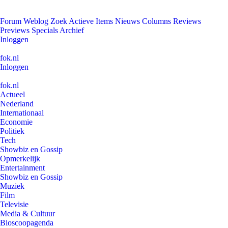
Forum
Weblog
Zoek
Actieve Items
Nieuws
Columns
Reviews
Previews
Specials
Archief
Inloggen
fok.nl
Inloggen
fok.nl
Actueel
Nederland
Internationaal
Economie
Politiek
Tech
Showbiz en Gossip
Opmerkelijk
Entertainment
Showbiz en Gossip
Muziek
Film
Televisie
Media & Cultuur
Bioscoopagenda