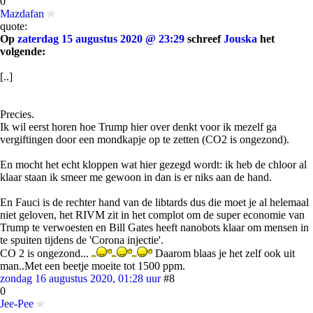
0
Mazdafan
quote:
Op
zaterdag 15 augustus 2020 @ 23:29
schreef
Jouska
het
volgende:
[..]
Precies.
Ik wil eerst horen hoe Trump hier over denkt voor ik mezelf ga
vergiftingen door een mondkapje op te zetten (CO2 is ongezond).
En mocht het echt kloppen wat hier gezegd wordt: ik heb de chloor al
klaar staan ik smeer me gewoon in dan is er niks aan de hand.
En Fauci is de rechter hand van de libtards dus die moet je al helemaal
niet geloven, het RIVM zit in het complot om de super economie van
Trump te verwoesten en Bill Gates heeft nanobots klaar om mensen in
te spuiten tijdens de 'Corona injectie'.
CO 2 is ongezond...
Daarom blaas je het zelf ook uit
man..Met een beetje moeite tot 1500 ppm.
zondag 16 augustus 2020, 01:28 uur
#8
0
Jee-Pee