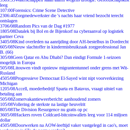
leeg
1
07:00
Forensics: Crime Scene Detective
23
06:40
Zorgmedewerkster die 's nachts haar vriend bezocht terecht
ontslagen
37
06/08
Random Pics van de Dag #1977
18
05/08
Datalek bij Bol en de Bijenkorf na cyberaanval op logistiek
partner Ceva
34
05/08
Kind overleden na aanrijding door AH-bestelbus in Dordrecht
6
05/08
Nieuw slachtoffer in kindermisbruikzaak zorgprofessional Jan
B. (66)
3
05/08
Geen Qatar en Abu Dhabi? Dan eindigt Formule 1-seizoen
mogelijk in Europa
5
05/08
Litouwen vindt opnieuw migrantentunnel onder grens met Wit-
Rusland
45
05/08
Progressieve Democraat El-Sayed wint nipt voorverkiezing
Michigan
12
05/08
Accell, moederbedrijf Sparta en Batavus, vraagt uitstel van
betaling aan
5
05/08
Zomervakantieweerbericht: aanhoudend zomers
1
05/08
Vollering de sterkste na lastige heuvelrit
8
05/08
The Division Resurgence nu gratis op pc
36
05/08
Hackers roven Coldcard-bitcoinwallets leeg voor 114 miljoen
dollar
45
05/08
Doorwerken na AOW-leeftijd vaker vastgelegd in cao's, moet