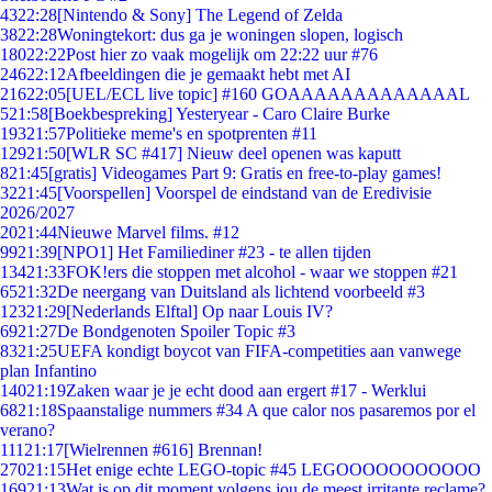
43
22:28
[Nintendo & Sony] The Legend of Zelda
38
22:28
Woningtekort: dus ga je woningen slopen, logisch
180
22:22
Post hier zo vaak mogelijk om 22:22 uur #76
246
22:12
Afbeeldingen die je gemaakt hebt met AI
216
22:05
[UEL/ECL live topic] #160 GOAAAAAAAAAAAAAL
5
21:58
[Boekbespreking] Yesteryear - Caro Claire Burke
193
21:57
Politieke meme's en spotprenten #11
129
21:50
[WLR SC #417] Nieuw deel openen was kaputt
8
21:45
[gratis] Videogames Part 9: Gratis en free-to-play games!
32
21:45
[Voorspellen] Voorspel de eindstand van de Eredivisie
2026/2027
20
21:44
Nieuwe Marvel films. #12
99
21:39
[NPO1] Het Familiediner #23 - te allen tijden
134
21:33
FOK!ers die stoppen met alcohol - waar we stoppen #21
65
21:32
De neergang van Duitsland als lichtend voorbeeld #3
123
21:29
[Nederlands Elftal] Op naar Louis IV?
69
21:27
De Bondgenoten Spoiler Topic #3
83
21:25
UEFA kondigt boycot van FIFA-competities aan vanwege
plan Infantino
140
21:19
Zaken waar je je echt dood aan ergert #17 - Werklui
68
21:18
Spaanstalige nummers #34 A que calor nos pasaremos por el
verano?
111
21:17
[Wielrennen #616] Brennan!
270
21:15
Het enige echte LEGO-topic #45 LEGOOOOOOOOOOO
169
21:13
Wat is op dit moment volgens jou de meest irritante reclame?