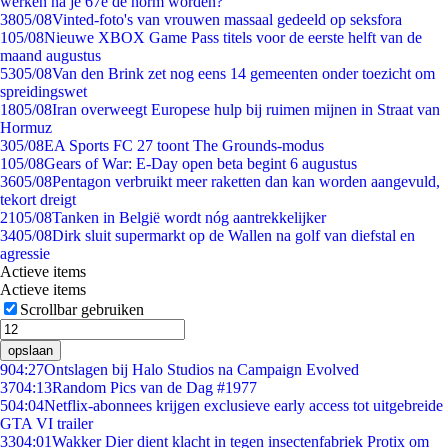
werken na je 67e de norm worden?
38
05/08
Vinted-foto's van vrouwen massaal gedeeld op seksfora
1
05/08
Nieuwe XBOX Game Pass titels voor de eerste helft van de
maand augustus
53
05/08
Van den Brink zet nog eens 14 gemeenten onder toezicht om
spreidingswet
18
05/08
Iran overweegt Europese hulp bij ruimen mijnen in Straat van
Hormuz
3
05/08
EA Sports FC 27 toont The Grounds-modus
1
05/08
Gears of War: E-Day open beta begint 6 augustus
36
05/08
Pentagon verbruikt meer raketten dan kan worden aangevuld,
tekort dreigt
21
05/08
Tanken in België wordt nóg aantrekkelijker
34
05/08
Dirk sluit supermarkt op de Wallen na golf van diefstal en
agressie
Actieve items
Actieve items
Scrollbar gebruiken
opslaan
9
04:27
Ontslagen bij Halo Studios na Campaign Evolved
37
04:13
Random Pics van de Dag #1977
5
04:04
Netflix-abonnees krijgen exclusieve early access tot uitgebreide
GTA VI trailer
33
04:01
Wakker Dier dient klacht in tegen insectenfabriek Protix om