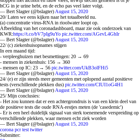
stoppen met alcohol en rauw vlees, terwijl slechts gemeten is of je
hCG in je urine hebt, en de echo pas veel later volgt.
— Bert Slagter (@bslagter)
August 15, 2020
20/ Laten we eens kijken naar het totaalbeeld nu.
(a) concentratie virus-RNA in rioolwater loopt op.
Afbeelding van het coronadashboard, maar zie ook onderzoek van
KWR:
https://t.co/bV7pIg9uYo
pic.twitter.com/AGevL4GhIr
— Bert Slagter (@bslagter)
August 15, 2020
22/ (c) ziekenhuisopnames stijgen
In een maand tijd:
- verpleeghuizen met besmettingen: 20 → 69
- mensen in ziekenhuis: 156 → 360
- mensen op IC: 23 → 56
pic.twitter.com/UkB3olFHi5
— Bert Slagter (@bslagter)
August 15, 2020
24/ (e) er zijn steeds meer gemeenten met oplopend aantal positieve
tests (verschillende plekken dus)
pic.twitter.com/CIUI1oG4H1
— Bert Slagter (@bslagter)
August 15, 2020
25/ Mijn conclusies:
- Het zou kunnen dat er een achtergrondruis is van een klein deel van
de positieve tests die oude RNA-restjes meten (de 'casedemic')
- Er is een heel duidelijk signaal van sterk toenemende verspreiding op
verschillende plekken, waar mensen echt ziek worden
— Bert Slagter (@bslagter)
August 15, 2020
corona
pcr test
twitter
Submitter: