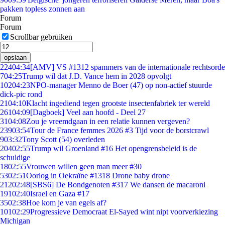
pakken topless zonnen aan
Forum
Forum
Scrollbar gebruiken
opslaan
224
04:34
[AMV] VS #1312 spammers van de internationale rechtsorde
7
04:25
Trump wil dat J.D. Vance hem in 2028 opvolgt
102
04:23
NPO-manager Menno de Boer (47) op non-actief stuurde
dick-pic rond
21
04:10
Klacht ingediend tegen grootste insectenfabriek ter wereld
261
04:09
[Dagboek] Veel aan hoofd - Deel 27
31
04:08
Zou je vreemdgaan in een relatie kunnen vergeven?
239
03:54
Tour de France femmes 2026 #3 Tijd voor de borstcrawl
9
03:32
Tony Scott (54) overleden
204
02:55
Trump wil Groenland #16 Het opengrensbeleid is de
schuldige
18
02:55
Vrouwen willen geen man meer #30
53
02:51
Oorlog in Oekraïne #1318 Drone baby drone
212
02:48
[SBS6] De Bondgenoten #317 We dansen de macaroni
191
02:40
Israel en Gaza #17
35
02:38
Hoe kom je van egels af?
101
02:29
Progressieve Democraat El-Sayed wint nipt voorverkiezing
Michigan