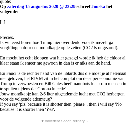
quote:
Op
zaterdag 15 augustus 2020 @ 23:29
schreef
Jouska
het
volgende:
[..]
Precies.
Ik wil eerst horen hoe Trump hier over denkt voor ik mezelf ga
vergiftingen door een mondkapje op te zetten (CO2 is ongezond).
En mocht het echt kloppen wat hier gezegd wordt: ik heb de chloor al
klaar staan ik smeer me gewoon in dan is er niks aan de hand.
En Fauci is de rechter hand van de libtards dus die moet je al helemaal
niet geloven, het RIVM zit in het complot om de super economie van
Trump te verwoesten en Bill Gates heeft nanobots klaar om mensen in
te spuiten tijdens de 'Corona injectie'.
Jouw mondkapje kan 2-6 liter uitgeademde lucht met CO2 herbergen
voor de volgende ademteug?
If you say 'plz' because it is shorter then 'please' , then i will say 'No'
because it is shorter then 'Ýes'.
▼ Advertentie door Refinery89