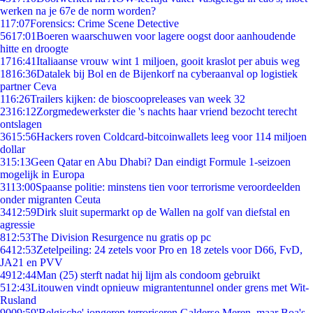
werken na je 67e de norm worden?
1
17:07
Forensics: Crime Scene Detective
56
17:01
Boeren waarschuwen voor lagere oogst door aanhoudende
hitte en droogte
17
16:41
Italiaanse vrouw wint 1 miljoen, gooit kraslot per abuis weg
18
16:36
Datalek bij Bol en de Bijenkorf na cyberaanval op logistiek
partner Ceva
1
16:26
Trailers kijken: de bioscoopreleases van week 32
23
16:12
Zorgmedewerkster die 's nachts haar vriend bezocht terecht
ontslagen
36
15:56
Hackers roven Coldcard-bitcoinwallets leeg voor 114 miljoen
dollar
3
15:13
Geen Qatar en Abu Dhabi? Dan eindigt Formule 1-seizoen
mogelijk in Europa
31
13:00
Spaanse politie: minstens tien voor terrorisme veroordeelden
onder migranten Ceuta
34
12:59
Dirk sluit supermarkt op de Wallen na golf van diefstal en
agressie
8
12:53
The Division Resurgence nu gratis op pc
64
12:53
Zetelpeiling: 24 zetels voor Pro en 18 zetels voor D66, FvD,
JA21 en PVV
49
12:44
Man (25) sterft nadat hij lijm als condoom gebruikt
5
12:43
Litouwen vindt opnieuw migrantentunnel onder grens met Wit-
Rusland
90
09:59
'Belgische' jongeren terroriseren Galderse Meren, maar Boa's