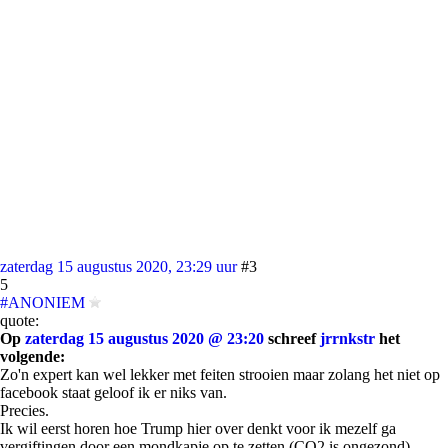
zaterdag 15 augustus 2020, 23:29 uur
#3
5
#ANONIEM
quote:
Op
zaterdag 15 augustus 2020 @ 23:20
schreef
jrrnkstr
het
volgende:
Zo'n expert kan wel lekker met feiten strooien maar zolang het niet op
facebook staat geloof ik er niks van.
Precies.
Ik wil eerst horen hoe Trump hier over denkt voor ik mezelf ga
vergiftingen door een mondkapje op te zetten (CO2 is ongezond).