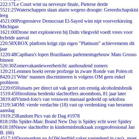
2
22:17
Le Court wint na nerveuze finale, Pieterse derde
55
21:25
Waterschappen slaan alarm wegens droogte: Gereedschapskist
leeg
45
21:00
Progressieve Democraat El-Sayed wint nipt voorverkiezing
Michigan
16
21:00
Drone met explosieven bij Duits vliegveld voedt vrees voor
hybride aanval
2
20:58
XBOX platform krijgt zijn eigen "Platinum" achievements dit
jaar
12
20:48
Capibara's lopen Braziliaans parlementsgebouw Mato Grosso
binnen
5
20:30
Zomervakantieweerbericht: aanhoudend zomers
1
20:21
Lemmen boekt eerste profzege in zware Ronde van Polen-rit
84
20:21
'Witte' mannen discrimineren is volgens OM geen enkel
probleem
22
20:05
Huisarts per direct uit vak gezet om ernstig alcoholmisbruik
15
19:45
Hiroshima herdenkt slachtoffers atoombom, 81 jaar later
38
19:40
Vinted-foto's van vrouwen massaal gedeeld op seksfora
21
19:34
OM: vierde verdachte (18) vast op verdenking van beramen
aanslag
19
19:25
Random Pics van de Dag #1978
8
18:19
In Spider-Man: Brand New Day is Spidey echt weer Spidey
6
18:18
Nieuw slachtoffer in kindermisbruikzaak zorgprofessional Jan
B. (66)
45
17:10
Doorwerken na AOW-leeftijd vaker vastgelegd in cao's, moet