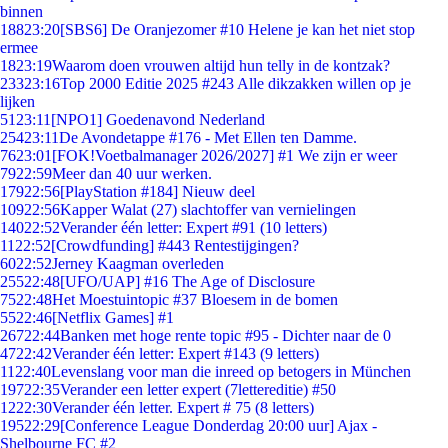
binnen
188
23:20
[SBS6] De Oranjezomer #10 Helene je kan het niet stop
ermee
18
23:19
Waarom doen vrouwen altijd hun telly in de kontzak?
233
23:16
Top 2000 Editie 2025 #243 Alle dikzakken willen op je
lijken
51
23:11
[NPO1] Goedenavond Nederland
254
23:11
De Avondetappe #176 - Met Ellen ten Damme.
76
23:01
[FOK!Voetbalmanager 2026/2027] #1 We zijn er weer
79
22:59
Meer dan 40 uur werken.
179
22:56
[PlayStation #184] Nieuw deel
109
22:56
Kapper Walat (27) slachtoffer van vernielingen
140
22:52
Verander één letter: Expert #91 (10 letters)
11
22:52
[Crowdfunding] #443 Rentestijgingen?
60
22:52
Jerney Kaagman overleden
255
22:48
[UFO/UAP] #16 The Age of Disclosure
75
22:48
Het Moestuintopic #37 Bloesem in de bomen
55
22:46
[Netflix Games] #1
267
22:44
Banken met hoge rente topic #95 - Dichter naar de 0
47
22:42
Verander één letter: Expert #143 (9 letters)
11
22:40
Levenslang voor man die inreed op betogers in München
197
22:35
Verander een letter expert (7lettereditie) #50
12
22:30
Verander één letter. Expert # 75 (8 letters)
195
22:29
[Conference League Donderdag 20:00 uur] Ajax -
Shelbourne FC #2