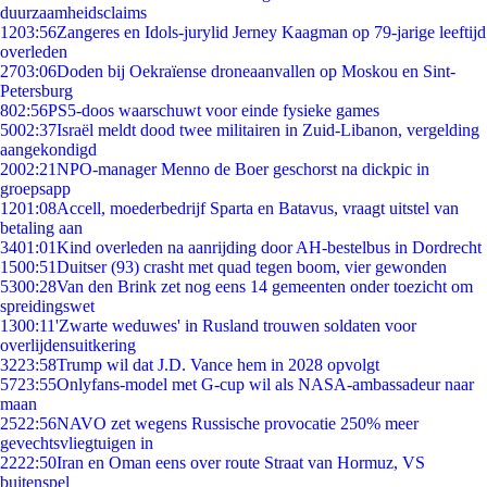
duurzaamheidsclaims
12
03:56
Zangeres en Idols-jurylid Jerney Kaagman op 79-jarige leeftijd
overleden
27
03:06
Doden bij Oekraïense droneaanvallen op Moskou en Sint-
Petersburg
8
02:56
PS5-doos waarschuwt voor einde fysieke games
50
02:37
Israël meldt dood twee militairen in Zuid-Libanon, vergelding
aangekondigd
20
02:21
NPO-manager Menno de Boer geschorst na dickpic in
groepsapp
12
01:08
Accell, moederbedrijf Sparta en Batavus, vraagt uitstel van
betaling aan
34
01:01
Kind overleden na aanrijding door AH-bestelbus in Dordrecht
15
00:51
Duitser (93) crasht met quad tegen boom, vier gewonden
53
00:28
Van den Brink zet nog eens 14 gemeenten onder toezicht om
spreidingswet
13
00:11
'Zwarte weduwes' in Rusland trouwen soldaten voor
overlijdensuitkering
32
23:58
Trump wil dat J.D. Vance hem in 2028 opvolgt
57
23:55
Onlyfans-model met G-cup wil als NASA-ambassadeur naar
maan
25
22:56
NAVO zet wegens Russische provocatie 250% meer
gevechtsvliegtuigen in
22
22:50
Iran en Oman eens over route Straat van Hormuz, VS
buitenspel