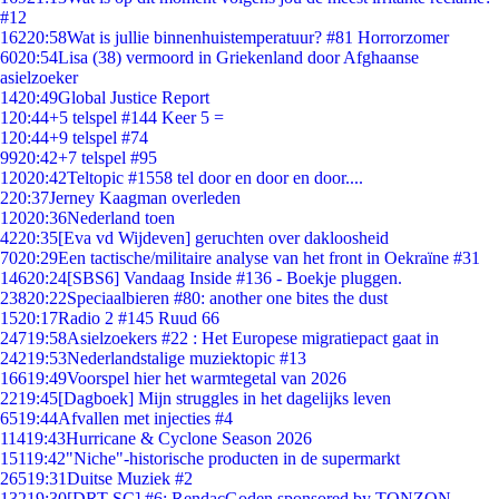
#12
162
20:58
Wat is jullie binnenhuistemperatuur? #81 Horrorzomer
60
20:54
Lisa (38) vermoord in Griekenland door Afghaanse
asielzoeker
14
20:49
Global Justice Report
1
20:44
+5 telspel #144 Keer 5 =
1
20:44
+9 telspel #74
99
20:42
+7 telspel #95
120
20:42
Teltopic #1558 tel door en door en door....
2
20:37
Jerney Kaagman overleden
120
20:36
Nederland toen
42
20:35
[Eva vd Wijdeven] geruchten over dakloosheid
70
20:29
Een tactische/militaire analyse van het front in Oekraïne #31
146
20:24
[SBS6] Vandaag Inside #136 - Boekje pluggen.
238
20:22
Speciaalbieren #80: another one bites the dust
15
20:17
Radio 2 #145 Ruud 66
247
19:58
Asielzoekers #22 : Het Europese migratiepact gaat in
242
19:53
Nederlandstalige muziektopic #13
166
19:49
Voorspel hier het warmtegetal van 2026
22
19:45
[Dagboek] Mijn struggles in het dagelijks leven
65
19:44
Afvallen met injecties #4
114
19:43
Hurricane & Cyclone Season 2026
151
19:42
"Niche"-historische producten in de supermarkt
265
19:31
Duitse Muziek #2
132
19:30
[DRT SC] #6: RendacGoden sponsored by TONZON