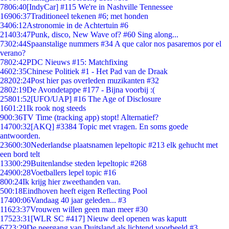
78
06:40
[IndyCar] #115 We're in Nashville Tennessee
169
06:37
Traditioneel tekenen #6; met honden
34
06:12
Astronomie in de Achtertuin #6
214
03:47
Punk, disco, New Wave of? #60 Sing along...
73
02:44
Spaanstalige nummers #34 A que calor nos pasaremos por el
verano?
78
02:42
PDC Nieuws #15: Matchfixing
46
02:35
Chinese Politiek #1 - Het Pad van de Draak
282
02:24
Post hier pas overleden muzikanten #32
28
02:19
De Avondetappe #177 - Bijna voorbij :(
258
01:52
[UFO/UAP] #16 The Age of Disclosure
16
01:21
Ik rook nog steeds
9
00:36
TV Time (tracking app) stopt! Alternatief?
147
00:32
[AKQ] #3384 Topic met vragen. En soms goede
antwoorden.
236
00:30
Nederlandse plaatsnamen lepeltopic #213 elk gehucht met
een bord telt
133
00:29
Buitenlandse steden lepeltopic #268
249
00:28
Voetballers lepel topic #16
8
00:24
Ik krijg hier zweethanden van.
5
00:18
Eindhoven heeft eigen Reflecting Pool
174
00:06
Vandaag 40 jaar geleden... #3
116
23:37
Vrouwen willen geen man meer #30
175
23:31
[WLR SC #417] Nieuw deel openen was kaputt
67
23:29
De neergang van Duitsland als lichtend voorbeeld #3