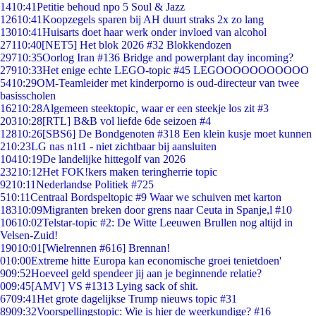
14
10:41
Petitie behoud npo 5 Soul & Jazz
126
10:41
Koopzegels sparen bij AH duurt straks 2x zo lang
130
10:41
Huisarts doet haar werk onder invloed van alcohol
271
10:40
[NET5] Het blok 2026 #32 Blokkendozen
297
10:35
Oorlog Iran #136 Bridge and powerplant day incoming?
279
10:33
Het enige echte LEGO-topic #45 LEGOOOOOOOOOOO
54
10:29
OM-Teamleider met kinderporno is oud-directeur van twee
basisscholen
162
10:28
Algemeen steektopic, waar er een steekje los zit #3
203
10:28
[RTL] B&B vol liefde 6de seizoen #4
128
10:26
[SBS6] De Bondgenoten #318 Een klein kusje moet kunnen
2
10:23
LG nas n1t1 - niet zichtbaar bij aansluiten
104
10:19
De landelijke hittegolf van 2026
232
10:12
Het FOK!kers maken teringherrie topic
92
10:11
Nederlandse Politiek #725
5
10:11
Centraal Bordspeltopic #9 Waar we schuiven met karton
183
10:09
Migranten breken door grens naar Ceuta in Spanje,l #10
106
10:02
Telstar-topic #2: De Witte Leeuwen Brullen nog altijd in
Velsen-Zuid!
190
10:01
[Wielrennen #616] Brennan!
0
10:00
Extreme hitte Europa kan economische groei tenietdoen'
9
09:52
Hoeveel geld spendeer jij aan je beginnende relatie?
0
09:45
[AMV] VS #1313 Lying sack of shit.
67
09:41
Het grote dagelijkse Trump nieuws topic #31
89
09:32
Voorspellingstopic: Wie is hier de weerkundige? #16