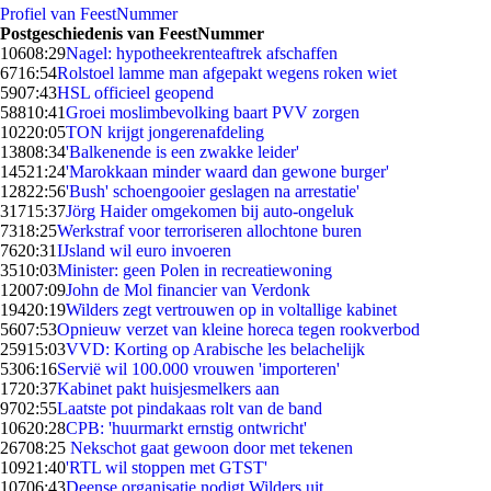
Profiel van FeestNummer
Postgeschiedenis van FeestNummer
106
08:29
Nagel: hypotheekrenteaftrek afschaffen
67
16:54
Rolstoel lamme man afgepakt wegens roken wiet
59
07:43
HSL officieel geopend
588
10:41
Groei moslimbevolking baart PVV zorgen
102
20:05
TON krijgt jongerenafdeling
138
08:34
'Balkenende is een zwakke leider'
145
21:24
'Marokkaan minder waard dan gewone burger'
128
22:56
'Bush' schoengooier geslagen na arrestatie'
317
15:37
Jörg Haider omgekomen bij auto-ongeluk
73
18:25
Werkstraf voor terroriseren allochtone buren
76
20:31
IJsland wil euro invoeren
35
10:03
Minister: geen Polen in recreatiewoning
120
07:09
John de Mol financier van Verdonk
194
20:19
Wilders zegt vertrouwen op in voltallige kabinet
56
07:53
Opnieuw verzet van kleine horeca tegen rookverbod
259
15:03
VVD: Korting op Arabische les belachelijk
53
06:16
Servië wil 100.000 vrouwen 'importeren'
17
20:37
Kabinet pakt huisjesmelkers aan
97
02:55
Laatste pot pindakaas rolt van de band
106
20:28
CPB: 'huurmarkt ernstig ontwricht'
267
08:25
Nekschot gaat gewoon door met tekenen
109
21:40
'RTL wil stoppen met GTST'
107
06:43
Deense organisatie nodigt Wilders uit