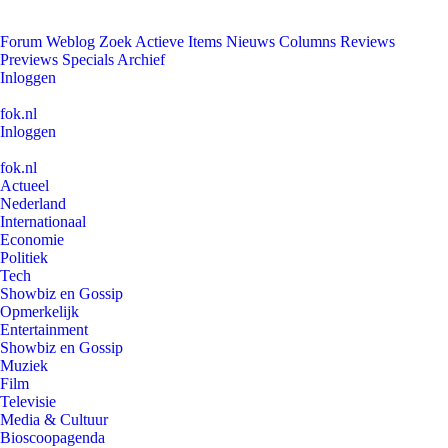
Forum
Weblog
Zoek
Actieve Items
Nieuws
Columns
Reviews
Previews
Specials
Archief
Inloggen
fok.nl
Inloggen
fok.nl
Actueel
Nederland
Internationaal
Economie
Politiek
Tech
Showbiz en Gossip
Opmerkelijk
Entertainment
Showbiz en Gossip
Muziek
Film
Televisie
Media & Cultuur
Bioscoopagenda