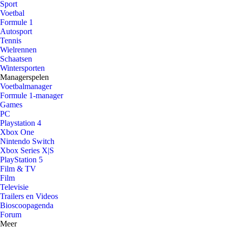
Sport
Voetbal
Formule 1
Autosport
Tennis
Wielrennen
Schaatsen
Wintersporten
Managerspelen
Voetbalmanager
Formule 1-manager
Games
PC
Playstation 4
Xbox One
Nintendo Switch
Xbox Series X|S
PlayStation 5
Film & TV
Film
Televisie
Trailers en Videos
Bioscoopagenda
Forum
Meer