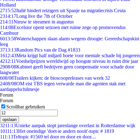
Holland
27
15:52
Italië hindert reizigers uit Spanje na migratiecrisis Ceuta
23
14:17
Long live the 7th of October
2
14:11
Nieuw te streamen in augustus
1
14:08
Excelsior opent seizoen met ruime zege op promovendus
Cambuur
60
13:58
Waterschappen slaan alarm wegens droogte: Gereedschapskist
leeg
37
13:13
Random Pics van de Dag #1833
16
12:43
Meta krijgt half miljard boete voor mentale schade bij jongeren
42
12:11
Voedselprijzen wereldwijd op hoogste niveau in ruim drie jaar
29
08/08
Kabinet geeft bedrijven geen compensatie voor schade door
laagwater
6
08/08
Trailers kijken: de bioscoopreleases van week 32
24
08/08
OM eist TBS tegen verwarde man die agenten stak met
aardappelschilmesje
Forum
Forum
Scrollbar gebruiken
opslaan
32
11:13
Unieke aanpak stopt jarenlange overlast in Rotterdamse wijk
101
11:13
Het oneindige 'doet-ie anders nooit'-topic # 1819
1
11:13
Teltopic #1569 tel door en door en door....