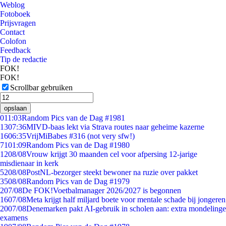
Weblog
Fotoboek
Prijsvragen
Contact
Colofon
Feedback
Tip de redactie
FOK!
FOK!
Scrollbar gebruiken
opslaan
0
11:03
Random Pics van de Dag #1981
13
07:36
MIVD-baas lekt via Strava routes naar geheime kazerne
16
06:35
VrijMiBabes #316 (not very sfw!)
71
01:09
Random Pics van de Dag #1980
12
08/08
Vrouw krijgt 30 maanden cel voor afpersing 12-jarige
misdienaar in kerk
52
08/08
PostNL-bezorger steekt bewoner na ruzie over pakket
35
08/08
Random Pics van de Dag #1979
2
07/08
De FOK!Voetbalmanager 2026/2027 is begonnen
16
07/08
Meta krijgt half miljard boete voor mentale schade bij jongeren
20
07/08
Denemarken pakt AI-gebruik in scholen aan: extra mondelinge
examens