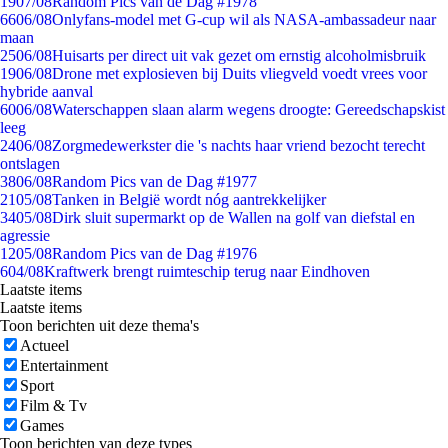
19
07/08
Random Pics van de Dag #1978
66
06/08
Onlyfans-model met G-cup wil als NASA-ambassadeur naar
maan
25
06/08
Huisarts per direct uit vak gezet om ernstig alcoholmisbruik
19
06/08
Drone met explosieven bij Duits vliegveld voedt vrees voor
hybride aanval
60
06/08
Waterschappen slaan alarm wegens droogte: Gereedschapskist
leeg
24
06/08
Zorgmedewerkster die 's nachts haar vriend bezocht terecht
ontslagen
38
06/08
Random Pics van de Dag #1977
21
05/08
Tanken in België wordt nóg aantrekkelijker
34
05/08
Dirk sluit supermarkt op de Wallen na golf van diefstal en
agressie
12
05/08
Random Pics van de Dag #1976
6
04/08
Kraftwerk brengt ruimteschip terug naar Eindhoven
Laatste items
Laatste items
Toon berichten uit deze thema's
Actueel
Entertainment
Sport
Film & Tv
Games
Toon berichten van deze types