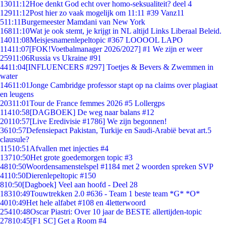
130
11:12
Hoe denkt God echt over homo-seksualiteit? deel 4
129
11:12
Post hier zo vaak mogelijk om 11:11 #39 Vanz11
5
11:11
Burgemeester Mamdani van New York
168
11:10
Wat je ook stemt, je krijgt in NL altijd Links Liberaal Beleid.
140
11:08
Meisjesnamenlepeltopic #367 LOOOOL LAPO
114
11:07
[FOK!Voetbalmanager 2026/2027] #1 We zijn er weer
259
11:06
Russia vs Ukraine #91
44
11:04
[INFLUENCERS #297] Toetjes & Bevers & Zwemmen in
water
146
11:01
Jonge Cambridge professor stapt op na claims over plagiaat
en leugens
203
11:01
Tour de France femmes 2026 #5 Lollergps
114
10:58
[DAGBOEK] De weg naar balans #12
201
10:57
[Live Eredivisie #1786] We zijn begonnen!
36
10:57
Defensiepact Pakistan, Turkije en Saudi-Arabië bevat art.5
clausule?
115
10:51
Afvallen met injecties #4
137
10:50
Het grote goedemorgen topic #3
48
10:50
Woordensamenstelspel #1184 met 2 woorden spreken SVP
41
10:50
Dierenlepeltopic #150
8
10:50
[Dagboek] Veel aan hoofd - Deel 28
183
10:49
Touwtrekken 2.0 #636 - Team 1 beste team *G* *O*
40
10:49
Het hele alfabet #108 en 4letterwoord
254
10:48
Oscar Piastri: Over 10 jaar de BESTE allertijden-topic
278
10:45
[F1 SC] Get a Room #4