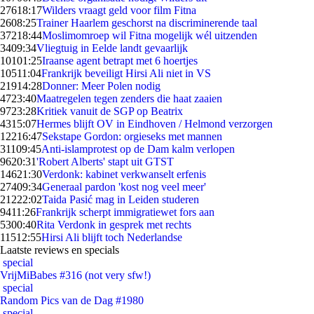
276
18:17
Wilders vraagt geld voor film Fitna
26
08:25
Trainer Haarlem geschorst na discriminerende taal
372
18:44
Moslimomroep wil Fitna mogelijk wél uitzenden
34
09:34
Vliegtuig in Eelde landt gevaarlijk
101
01:25
Iraanse agent betrapt met 6 hoertjes
105
11:04
Frankrijk beveiligt Hirsi Ali niet in VS
219
14:28
Donner: Meer Polen nodig
47
23:40
Maatregelen tegen zenders die haat zaaien
97
23:28
Kritiek vanuit de SGP op Beatrix
43
15:07
Hermes blijft OV in Eindhoven / Helmond verzorgen
122
16:47
Sekstape Gordon: orgieseks met mannen
311
09:45
Anti-islamprotest op de Dam kalm verlopen
96
20:31
'Robert Alberts' stapt uit GTST
146
21:30
Verdonk: kabinet verkwanselt erfenis
274
09:34
Generaal pardon 'kost nog veel meer'
212
22:02
Taida Pasić mag in Leiden studeren
94
11:26
Frankrijk scherpt immigratiewet fors aan
53
00:40
Rita Verdonk in gesprek met rechts
115
12:55
Hirsi Ali blijft toch Nederlandse
Laatste reviews en specials
special
VrijMiBabes #316 (not very sfw!)
special
Random Pics van de Dag #1980
special