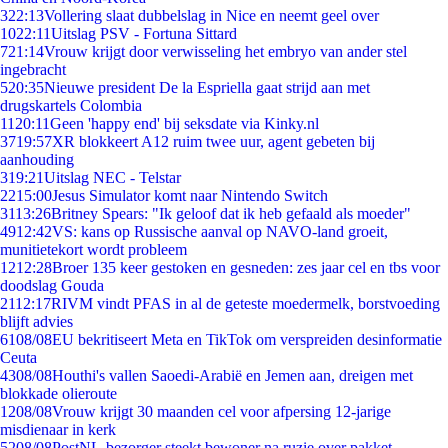
3
22:13
Vollering slaat dubbelslag in Nice en neemt geel over
10
22:11
Uitslag PSV - Fortuna Sittard
7
21:14
Vrouw krijgt door verwisseling het embryo van ander stel
ingebracht
5
20:35
Nieuwe president De la Espriella gaat strijd aan met
drugskartels Colombia
11
20:11
Geen 'happy end' bij seksdate via Kinky.nl
37
19:57
XR blokkeert A12 ruim twee uur, agent gebeten bij
aanhouding
3
19:21
Uitslag NEC - Telstar
22
15:00
Jesus Simulator komt naar Nintendo Switch
31
13:26
Britney Spears: "Ik geloof dat ik heb gefaald als moeder"
49
12:42
VS: kans op Russische aanval op NAVO-land groeit,
munitietekort wordt probleem
12
12:28
Broer 135 keer gestoken en gesneden: zes jaar cel en tbs voor
doodslag Gouda
21
12:17
RIVM vindt PFAS in al de geteste moedermelk, borstvoeding
blijft advies
61
08/08
EU bekritiseert Meta en TikTok om verspreiden desinformatie
Ceuta
43
08/08
Houthi's vallen Saoedi-Arabië en Jemen aan, dreigen met
blokkade olieroute
12
08/08
Vrouw krijgt 30 maanden cel voor afpersing 12-jarige
misdienaar in kerk
52
08/08
PostNL-bezorger steekt bewoner na ruzie over pakket