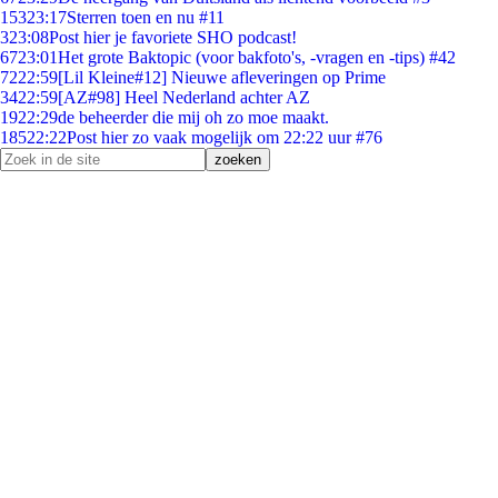
153
23:17
Sterren toen en nu #11
3
23:08
Post hier je favoriete SHO podcast!
67
23:01
Het grote Baktopic (voor bakfoto's, -vragen en -tips) #42
72
22:59
[Lil Kleine#12] Nieuwe afleveringen op Prime
34
22:59
[AZ#98] Heel Nederland achter AZ
19
22:29
de beheerder die mij oh zo moe maakt.
185
22:22
Post hier zo vaak mogelijk om 22:22 uur #76