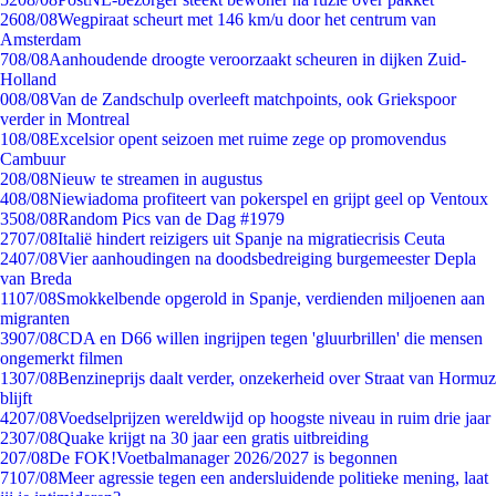
26
08/08
Wegpiraat scheurt met 146 km/u door het centrum van
Amsterdam
7
08/08
Aanhoudende droogte veroorzaakt scheuren in dijken Zuid-
Holland
0
08/08
Van de Zandschulp overleeft matchpoints, ook Griekspoor
verder in Montreal
1
08/08
Excelsior opent seizoen met ruime zege op promovendus
Cambuur
2
08/08
Nieuw te streamen in augustus
4
08/08
Niewiadoma profiteert van pokerspel en grijpt geel op Ventoux
35
08/08
Random Pics van de Dag #1979
27
07/08
Italië hindert reizigers uit Spanje na migratiecrisis Ceuta
24
07/08
Vier aanhoudingen na doodsbedreiging burgemeester Depla
van Breda
11
07/08
Smokkelbende opgerold in Spanje, verdienden miljoenen aan
migranten
39
07/08
CDA en D66 willen ingrijpen tegen 'gluurbrillen' die mensen
ongemerkt filmen
13
07/08
Benzineprijs daalt verder, onzekerheid over Straat van Hormuz
blijft
42
07/08
Voedselprijzen wereldwijd op hoogste niveau in ruim drie jaar
23
07/08
Quake krijgt na 30 jaar een gratis uitbreiding
2
07/08
De FOK!Voetbalmanager 2026/2027 is begonnen
71
07/08
Meer agressie tegen een andersluidende politieke mening, laat