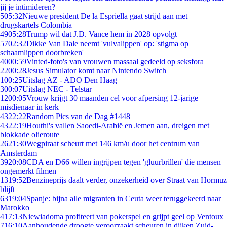
jij je intimideren?
5
05:32
Nieuwe president De la Espriella gaat strijd aan met
drugskartels Colombia
49
05:28
Trump wil dat J.D. Vance hem in 2028 opvolgt
57
02:32
Dikke Van Dale neemt 'vulvalippen' op: 'stigma op
schaamlippen doorbreken'
40
00:59
Vinted-foto's van vrouwen massaal gedeeld op seksfora
22
00:28
Jesus Simulator komt naar Nintendo Switch
1
00:25
Uitslag AZ - ADO Den Haag
3
00:07
Uitslag NEC - Telstar
12
00:05
Vrouw krijgt 30 maanden cel voor afpersing 12-jarige
misdienaar in kerk
43
22:22
Random Pics van de Dag #1448
43
22:19
Houthi's vallen Saoedi-Arabië en Jemen aan, dreigen met
blokkade olieroute
26
21:30
Wegpiraat scheurt met 146 km/u door het centrum van
Amsterdam
39
20:08
CDA en D66 willen ingrijpen tegen 'gluurbrillen' die mensen
ongemerkt filmen
13
19:52
Benzineprijs daalt verder, onzekerheid over Straat van Hormuz
blijft
63
19:04
Spanje: bijna alle migranten in Ceuta weer teruggekeerd naar
Marokko
4
17:13
Niewiadoma profiteert van pokerspel en grijpt geel op Ventoux
7
16:10
Aanhoudende droogte veroorzaakt scheuren in dijken Zuid-