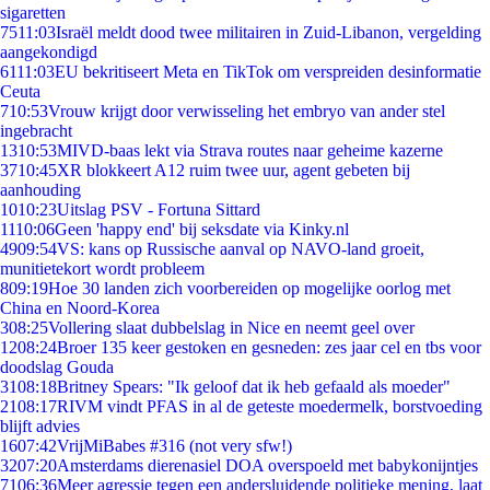
sigaretten
75
11:03
Israël meldt dood twee militairen in Zuid-Libanon, vergelding
aangekondigd
61
11:03
EU bekritiseert Meta en TikTok om verspreiden desinformatie
Ceuta
7
10:53
Vrouw krijgt door verwisseling het embryo van ander stel
ingebracht
13
10:53
MIVD-baas lekt via Strava routes naar geheime kazerne
37
10:45
XR blokkeert A12 ruim twee uur, agent gebeten bij
aanhouding
10
10:23
Uitslag PSV - Fortuna Sittard
11
10:06
Geen 'happy end' bij seksdate via Kinky.nl
49
09:54
VS: kans op Russische aanval op NAVO-land groeit,
munitietekort wordt probleem
8
09:19
Hoe 30 landen zich voorbereiden op mogelijke oorlog met
China en Noord-Korea
3
08:25
Vollering slaat dubbelslag in Nice en neemt geel over
12
08:24
Broer 135 keer gestoken en gesneden: zes jaar cel en tbs voor
doodslag Gouda
31
08:18
Britney Spears: "Ik geloof dat ik heb gefaald als moeder"
21
08:17
RIVM vindt PFAS in al de geteste moedermelk, borstvoeding
blijft advies
16
07:42
VrijMiBabes #316 (not very sfw!)
32
07:20
Amsterdams dierenasiel DOA overspoeld met babykonijntjes
71
06:36
Meer agressie tegen een andersluidende politieke mening, laat