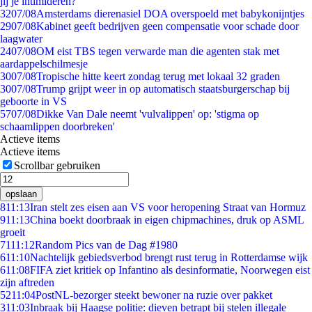
jij je intimideren?
32
07/08
Amsterdams dierenasiel DOA overspoeld met babykonijntjes
29
07/08
Kabinet geeft bedrijven geen compensatie voor schade door
laagwater
24
07/08
OM eist TBS tegen verwarde man die agenten stak met
aardappelschilmesje
30
07/08
Tropische hitte keert zondag terug met lokaal 32 graden
30
07/08
Trump grijpt weer in op automatisch staatsburgerschap bij
geboorte in VS
57
07/08
Dikke Van Dale neemt 'vulvalippen' op: 'stigma op
schaamlippen doorbreken'
Actieve items
Actieve items
Scrollbar gebruiken
opslaan
8
11:13
Iran stelt zes eisen aan VS voor heropening Straat van Hormuz
9
11:13
China boekt doorbraak in eigen chipmachines, druk op ASML
groeit
71
11:12
Random Pics van de Dag #1980
6
11:10
Nachtelijk gebiedsverbod brengt rust terug in Rotterdamse wijk
6
11:08
FIFA ziet kritiek op Infantino als desinformatie, Noorwegen eist
zijn aftreden
52
11:04
PostNL-bezorger steekt bewoner na ruzie over pakket
3
11:03
Inbraak bij Haagse politie: dieven betrapt bij stelen illegale