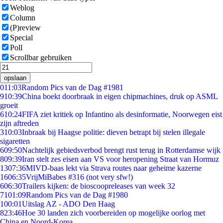
Weblog
Column
(P)review
Special
Poll
Scrollbar gebruiken
opslaan
0
11:03
Random Pics van de Dag #1981
9
10:39
China boekt doorbraak in eigen chipmachines, druk op ASML
groeit
6
10:24
FIFA ziet kritiek op Infantino als desinformatie, Noorwegen eist
zijn aftreden
3
10:03
Inbraak bij Haagse politie: dieven betrapt bij stelen illegale
sigaretten
6
09:50
Nachtelijk gebiedsverbod brengt rust terug in Rotterdamse wijk
8
09:39
Iran stelt zes eisen aan VS voor heropening Straat van Hormuz
13
07:36
MIVD-baas lekt via Strava routes naar geheime kazerne
16
06:35
VrijMiBabes #316 (not very sfw!)
6
06:30
Trailers kijken: de bioscoopreleases van week 32
71
01:09
Random Pics van de Dag #1980
1
00:01
Uitslag AZ - ADO Den Haag
8
23:46
Hoe 30 landen zich voorbereiden op mogelijke oorlog met
China en Noord-Korea