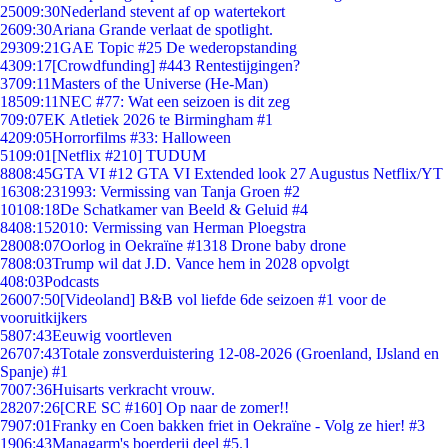
250
09:30
Nederland stevent af op watertekort
26
09:30
Ariana Grande verlaat de spotlight.
293
09:21
GAE Topic #25 De wederopstanding
43
09:17
[Crowdfunding] #443 Rentestijgingen?
37
09:11
Masters of the Universe (He-Man)
185
09:11
NEC #77: Wat een seizoen is dit zeg
7
09:07
EK Atletiek 2026 te Birmingham #1
42
09:05
Horrorfilms #33: Halloween
51
09:01
[Netflix #210] TUDUM
88
08:45
GTA VI #12 GTA VI Extended look 27 Augustus Netflix/YT
163
08:23
1993: Vermissing van Tanja Groen #2
101
08:18
De Schatkamer van Beeld & Geluid #4
84
08:15
2010: Vermissing van Herman Ploegstra
280
08:07
Oorlog in Oekraïne #1318 Drone baby drone
78
08:03
Trump wil dat J.D. Vance hem in 2028 opvolgt
4
08:03
Podcasts
260
07:50
[Videoland] B&B vol liefde 6de seizoen #1 voor de
vooruitkijkers
58
07:43
Eeuwig voortleven
267
07:43
Totale zonsverduistering 12-08-2026 (Groenland, IJsland en
Spanje) #1
70
07:36
Huisarts verkracht vrouw.
282
07:26
[CRE SC #160] Op naar de zomer!!
79
07:01
Franky en Coen bakken friet in Oekraïne - Volg ze hier! #3
19
06:43
Managarm's boerderij deel #5.1