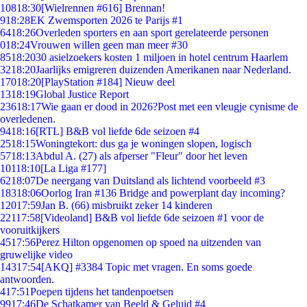
108
18:30
[Wielrennen #616] Brennan!
9
18:28
EK Zwemsporten 2026 te Parijs #1
64
18:26
Overleden sporters en aan sport gerelateerde personen
0
18:24
Vrouwen willen geen man meer #30
85
18:20
30 asielzoekers kosten 1 miljoen in hotel centrum Haarlem
32
18:20
Jaarlijks emigreren duizenden Amerikanen naar Nederland.
170
18:20
[PlayStation #184] Nieuw deel
13
18:19
Global Justice Report
236
18:17
Wie gaan er dood in 2026?Post met een vleugje cynisme de
overledenen.
94
18:16
[RTL] B&B vol liefde 6de seizoen #4
25
18:15
Woningtekort: dus ga je woningen slopen, logisch
57
18:13
Abdul A. (27) als afperser "Fleur" door het leven
101
18:10
[La Liga #177]
62
18:07
De neergang van Duitsland als lichtend voorbeeld #3
183
18:06
Oorlog Iran #136 Bridge and powerplant day incoming?
120
17:59
Jan B. (66) misbruikt zeker 14 kinderen
221
17:58
[Videoland] B&B vol liefde 6de seizoen #1 voor de
vooruitkijkers
45
17:56
Perez Hilton opgenomen op spoed na uitzenden van
gruwelijke video
143
17:54
[AKQ] #3384 Topic met vragen. En soms goede
antwoorden.
4
17:51
Poepen tijdens het tandenpoetsen
99
17:46
De Schatkamer van Beeld & Geluid #4