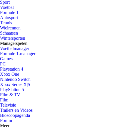
Sport
Voetbal
Formule 1
Autosport
Tennis
Wielrennen
Schaatsen
Wintersporten
Managerspelen
Voetbalmanager
Formule 1-manager
Games
PC
Playstation 4
Xbox One
Nintendo Switch
Xbox Series X|S
PlayStation 5
Film & TV
Film
Televisie
Trailers en Videos
Bioscoopagenda
Forum
Meer