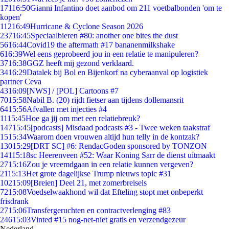
171
16:50
Gianni Infantino doet aanbod om 211 voetbalbonden 'om te
kopen'
112
16:49
Hurricane & Cyclone Season 2026
237
16:45
Speciaalbieren #80: another one bites the dust
56
16:44
Covid19 the aftermath #17 bananenmilkshake
6
16:39
Wel eens geprobeerd jou in een relatie te manipuleren?
37
16:38
GGZ heeft mij gezond verklaard.
34
16:29
Datalek bij Bol en Bijenkorf na cyberaanval op logistiek
partner Ceva
43
16:09
[NWS] / [POL] Cartoons #7
70
15:58
Nabil B. (20) rijdt fietser aan tijdens dollemansrit
64
15:56
Afvallen met injecties #4
11
15:45
Hoe ga jij om met een relatiebreuk?
147
15:45
[podcasts] Misdaad podcasts #3 - Twee weken taakstraf
15
15:34
Waarom doen vrouwen altijd hun telly in de kontzak?
130
15:29
[DRT SC] #6: RendacGoden sponsored by TONZON
141
15:18
sc Heerenveen #52: Waar Koning Sarr de dienst uitmaakt
27
15:16
Zou je vreemdgaan in een relatie kunnen vergeven?
21
15:13
Het grote dagelijkse Trump nieuws topic #31
102
15:09
[Breien] Deel 21, met zomerbreisels
72
15:08
Voedselwaakhond wil dat Efteling stopt met onbeperkt
frisdrank
27
15:06
Transfergeruchten en contractverlenging #83
246
15:03
Vinted #15 nog-net-niet gratis en verzendgezeur
Nederland