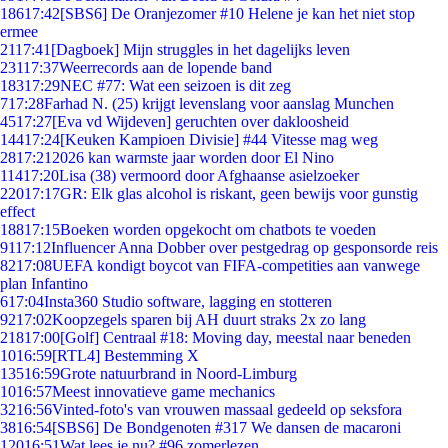
186
17:42
[SBS6] De Oranjezomer #10 Helene je kan het niet stop
ermee
21
17:41
[Dagboek] Mijn struggles in het dagelijks leven
231
17:37
Weerrecords aan de lopende band
183
17:29
NEC #77: Wat een seizoen is dit zeg
7
17:28
Farhad N. (25) krijgt levenslang voor aanslag Munchen
45
17:27
[Eva vd Wijdeven] geruchten over dakloosheid
144
17:24
[Keuken Kampioen Divisie] #44 Vitesse mag weg
28
17:21
2026 kan warmste jaar worden door El Nino
114
17:20
Lisa (38) vermoord door Afghaanse asielzoeker
220
17:17
GR: Elk glas alcohol is riskant, geen bewijs voor gunstig
effect
188
17:15
Boeken worden opgekocht om chatbots te voeden
91
17:12
Influencer Anna Dobber over pestgedrag op gesponsorde reis
82
17:08
UEFA kondigt boycot van FIFA-competities aan vanwege
plan Infantino
6
17:04
Insta360 Studio software, lagging en stotteren
92
17:02
Koopzegels sparen bij AH duurt straks 2x zo lang
218
17:00
[Golf] Centraal #18: Moving day, meestal naar beneden
10
16:59
[RTL4] Bestemming X
135
16:59
Grote natuurbrand in Noord-Limburg
10
16:57
Meest innovatieve game mechanics
32
16:56
Vinted-foto's van vrouwen massaal gedeeld op seksfora
38
16:54
[SBS6] De Bondgenoten #317 We dansen de macaroni
120
16:51
Wat lees je nu? #96 zomerlezen