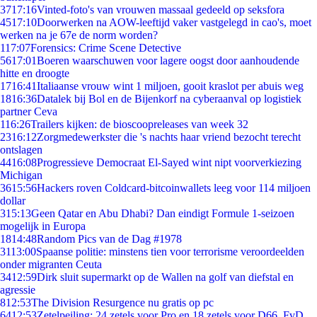
37
17:16
Vinted-foto's van vrouwen massaal gedeeld op seksfora
45
17:10
Doorwerken na AOW-leeftijd vaker vastgelegd in cao's, moet
werken na je 67e de norm worden?
1
17:07
Forensics: Crime Scene Detective
56
17:01
Boeren waarschuwen voor lagere oogst door aanhoudende
hitte en droogte
17
16:41
Italiaanse vrouw wint 1 miljoen, gooit kraslot per abuis weg
18
16:36
Datalek bij Bol en de Bijenkorf na cyberaanval op logistiek
partner Ceva
1
16:26
Trailers kijken: de bioscoopreleases van week 32
23
16:12
Zorgmedewerkster die 's nachts haar vriend bezocht terecht
ontslagen
44
16:08
Progressieve Democraat El-Sayed wint nipt voorverkiezing
Michigan
36
15:56
Hackers roven Coldcard-bitcoinwallets leeg voor 114 miljoen
dollar
3
15:13
Geen Qatar en Abu Dhabi? Dan eindigt Formule 1-seizoen
mogelijk in Europa
18
14:48
Random Pics van de Dag #1978
31
13:00
Spaanse politie: minstens tien voor terrorisme veroordeelden
onder migranten Ceuta
34
12:59
Dirk sluit supermarkt op de Wallen na golf van diefstal en
agressie
8
12:53
The Division Resurgence nu gratis op pc
64
12:53
Zetelpeiling: 24 zetels voor Pro en 18 zetels voor D66, FvD,