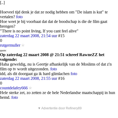
[..]
Hoeveel tijd denk je dat ze nodig hebben om "De islam is kut" te
vertalen?
foto
Hoe weet je bij voorbaat dat dat de boodschap is die de film gaat
brengen?
"There is no point living, If you cant feel alive"
zaterdag 22 maart 2008, 21:54 uur
#15
0
rutgermuller
quote:
Op zaterdag 22 maart 2008 @ 21:51 schreef RawneZZ het
volgende:
Haha geweldig, nu is Geertje afhankelijk van de Moslims of dat z'n
film op tv wordt uitgezonden.
foto
idd, als dit doorgaat ga ik hard glimlachen
foto
zaterdag 22 maart 2008, 21:55 uur
#16
0
countdelafey666
Hele sterke zet, zo zetten ze de hele Nederlandse maatschappij in hun
hemd.
foto
▼ Advertentie door Refinery89