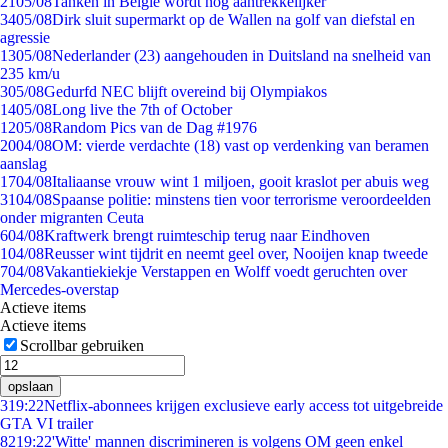
21
05/08
Tanken in België wordt nóg aantrekkelijker
34
05/08
Dirk sluit supermarkt op de Wallen na golf van diefstal en
agressie
13
05/08
Nederlander (23) aangehouden in Duitsland na snelheid van
235 km/u
3
05/08
Gedurfd NEC blijft overeind bij Olympiakos
14
05/08
Long live the 7th of October
12
05/08
Random Pics van de Dag #1976
20
04/08
OM: vierde verdachte (18) vast op verdenking van beramen
aanslag
17
04/08
Italiaanse vrouw wint 1 miljoen, gooit kraslot per abuis weg
31
04/08
Spaanse politie: minstens tien voor terrorisme veroordeelden
onder migranten Ceuta
6
04/08
Kraftwerk brengt ruimteschip terug naar Eindhoven
1
04/08
Reusser wint tijdrit en neemt geel over, Nooijen knap tweede
7
04/08
Vakantiekiekje Verstappen en Wolff voedt geruchten over
Mercedes-overstap
Actieve items
Actieve items
Scrollbar gebruiken
opslaan
3
19:22
Netflix-abonnees krijgen exclusieve early access tot uitgebreide
GTA VI trailer
82
19:22
'Witte' mannen discrimineren is volgens OM geen enkel