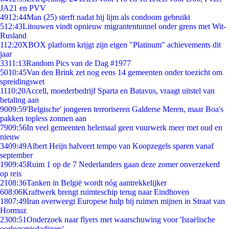
JA21 en PVV
49
12:44
Man (25) sterft nadat hij lijm als condoom gebruikt
5
12:43
Litouwen vindt opnieuw migrantentunnel onder grens met Wit-
Rusland
1
12:20
XBOX platform krijgt zijn eigen "Platinum" achievements dit
jaar
33
11:13
Random Pics van de Dag #1977
50
10:45
Van den Brink zet nog eens 14 gemeenten onder toezicht om
spreidingswet
11
10:20
Accell, moederbedrijf Sparta en Batavus, vraagt uitstel van
betaling aan
90
09:59
'Belgische' jongeren terroriseren Galderse Meren, maar Boa's
pakken topless zonnen aan
79
09:56
In veel gemeenten helemaal geen vuurwerk meer met oud en
nieuw
34
09:49
Albert Heijn halveert tempo van Koopzegels sparen vanaf
september
19
09:45
Ruim 1 op de 7 Nederlanders gaan deze zomer onverzekerd
op reis
21
08:36
Tanken in België wordt nóg aantrekkelijker
6
08:06
Kraftwerk brengt ruimteschip terug naar Eindhoven
18
07:49
Iran overweegt Europese hulp bij ruimen mijnen in Straat van
Hormuz
23
00:51
Onderzoek naar flyers met waarschuwing voor 'Israëlische
oorlogsmisdadigers'