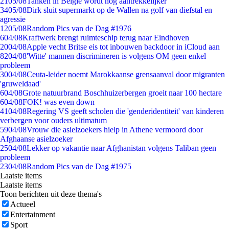
21
05/08
Tanken in België wordt nóg aantrekkelijker
34
05/08
Dirk sluit supermarkt op de Wallen na golf van diefstal en
agressie
12
05/08
Random Pics van de Dag #1976
6
04/08
Kraftwerk brengt ruimteschip terug naar Eindhoven
20
04/08
Apple vecht Britse eis tot inbouwen backdoor in iCloud aan
82
04/08
'Witte' mannen discrimineren is volgens OM geen enkel
probleem
30
04/08
Ceuta-leider noemt Marokkaanse grensaanval door migranten
'gruweldaad'
6
04/08
Grote natuurbrand Boschhuizerbergen groeit naar 100 hectare
6
04/08
FOK! was even down
41
04/08
Regering VS geeft scholen die 'genderidentiteit' van kinderen
verbergen voor ouders ultimatum
59
04/08
Vrouw die asielzoekers hielp in Athene vermoord door
Afghaanse asielzoeker
25
04/08
Lekker op vakantie naar Afghanistan volgens Taliban geen
probleem
23
04/08
Random Pics van de Dag #1975
Laatste items
Laatste items
Toon berichten uit deze thema's
Actueel
Entertainment
Sport