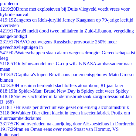
probleem
12
19:20
Drone met explosieven bij Duits vliegveld voedt vrees voor
hybride aanval
4
19:19
Zangeres en Idols-jurylid Jerney Kaagman op 79-jarige leeftijd
overleden
42
19:17
Israël meldt dood twee militairen in Zuid-Libanon, vergelding
aangekondigd
23
19:17
NAVO zet wegens Russische provocatie 250% meer
gevechtsvliegtuigen in
54
19:02
Waterschappen slaan alarm wegens droogte: Gereedschapskist
leeg
51
18:51
Onlyfans-model met G-cup wil als NASA-ambassadeur naar
maan
10
18:37
Capibara's lopen Braziliaans parlementsgebouw Mato Grosso
binnen
14
18:30
Hiroshima herdenkt slachtoffers atoombom, 81 jaar later
8
18:19
In Spider-Man: Brand New Day is Spidey echt weer Spidey
6
18:18
Nieuw slachtoffer in kindermisbruikzaak zorgprofessional Jan
B. (66)
21
18:17
Huisarts per direct uit vak gezet om ernstig alcoholmisbruik
31
18:06
Wakker Dier dient klacht in tegen insectenfabriek Protix om
duurzaamheidsclaims
33
17:57
Kind overleden na aanrijding door AH-bestelbus in Dordrecht
19
17:29
Iran en Oman eens over route Straat van Hormuz, VS
buitenspel