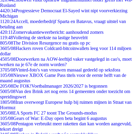
Rusland
44
20:34
Progressieve Democraat El-Sayed wint nipt voorverkiezing
Michigan
11
20:24
Accell, moederbedrijf Sparta en Batavus, vraagt uitstel van
betaling aan
4
20:11
Zomervakantieweerbericht: aanhoudend zomers
1
19:48
Vollering de sterkste na lastige heuvelrit
8
05/08
The Division Resurgence nu gratis op pc
36
05/08
Hackers roven Coldcard-bitcoinwallets leeg voor 114 miljoen
dollar
45
05/08
Doorwerken na AOW-leeftijd vaker vastgelegd in cao's, moet
werken na je 67e de norm worden?
37
05/08
Vinted-foto's van vrouwen massaal gedeeld op seksfora
1
05/08
Nieuwe XBOX Game Pass titels voor de eerste helft van de
maand augustus
2
05/08
De FOK!Voetbalmanager 2026/2027 is begonnen
50
05/08
Van den Brink zet nog eens 14 gemeenten onder toezicht om
spreidingswet
18
05/08
Iran overweegt Europese hulp bij ruimen mijnen in Straat van
Hormuz
3
05/08
EA Sports FC 27 toont The Grounds-modus
1
05/08
Gears of War: E-Day open beta begint 6 augustus
36
05/08
Pentagon verbruikt meer raketten dan kan worden aangevuld,
tekort dreigt