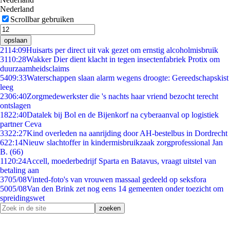
Nederland
Scrollbar gebruiken
opslaan
21
14:09
Huisarts per direct uit vak gezet om ernstig alcoholmisbruik
31
10:28
Wakker Dier dient klacht in tegen insectenfabriek Protix om
duurzaamheidsclaims
54
09:33
Waterschappen slaan alarm wegens droogte: Gereedschapskist
leeg
23
06:40
Zorgmedewerkster die 's nachts haar vriend bezocht terecht
ontslagen
18
22:40
Datalek bij Bol en de Bijenkorf na cyberaanval op logistiek
partner Ceva
33
22:27
Kind overleden na aanrijding door AH-bestelbus in Dordrecht
6
22:14
Nieuw slachtoffer in kindermisbruikzaak zorgprofessional Jan
B. (66)
11
20:24
Accell, moederbedrijf Sparta en Batavus, vraagt uitstel van
betaling aan
37
05/08
Vinted-foto's van vrouwen massaal gedeeld op seksfora
50
05/08
Van den Brink zet nog eens 14 gemeenten onder toezicht om
spreidingswet