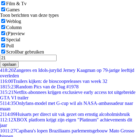
Film & Tv
Games
Toon berichten van deze types
Weblog
Column
(P)review
Special
Poll
Scrollbar gebruiken
opslaan
4
18:20
Zangeres en Idols-jurylid Jerney Kaagman op 79-jarige leeftijd
overleden
1
16:00
Trailers kijken: de bioscoopreleases van week 32
18
15:23
Random Pics van de Dag #1978
3
15:21
Netflix-abonnees krijgen exclusieve early access tot uitgebreide
GTA VI trailer
51
14:35
Onlyfans-model met G-cup wil als NASA-ambassadeur naar
maan
21
14:09
Huisarts per direct uit vak gezet om ernstig alcoholmisbruik
1
12:12
XBOX platform krijgt zijn eigen "Platinum" achievements dit
jaar
10
11:27
Capibara's lopen Braziliaans parlementsgebouw Mato Grosso
binnen