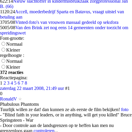
6
22:14
Nieuw slachtoffer in kindermisbruikzaak zorgprofessional Jan
B. (66)
11
20:24
Accell, moederbedrijf Sparta en Batavus, vraagt uitstel van
betaling aan
37
05/08
Vinted-foto's van vrouwen massaal gedeeld op seksfora
50
05/08
Van den Brink zet nog eens 14 gemeenten onder toezicht om
spreidingswet
Font-grootte:
Normaal
Kleiner
regelhoogte :
Normaal
Kleiner
372 reacties
Reactiepagina:
1
2
3
4
5
6
7
8
zaterdag 22 maart 2008, 21:49 uur
#1
0
RonaldV
Phabulous Phantoms
Tuurlijk willen ze dat! dan kunnen ze als eerste de film bekijken!
foto
- "Blind faith in your leaders, or in anything, will get you killed" Bruce
Springsteen - War
- Door controle aan de landsgrenzen op te heffen kan men nu
grenzenloos gaan
controleren
...