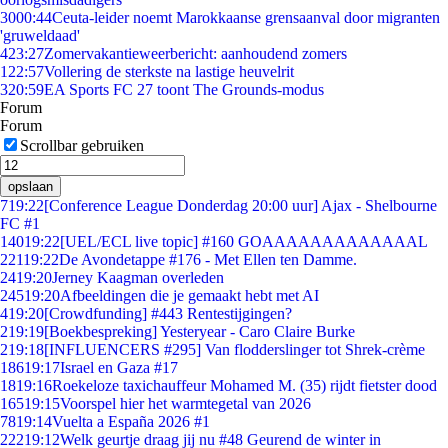
30
00:44
Ceuta-leider noemt Marokkaanse grensaanval door migranten
'gruweldaad'
4
23:27
Zomervakantieweerbericht: aanhoudend zomers
1
22:57
Vollering de sterkste na lastige heuvelrit
3
20:59
EA Sports FC 27 toont The Grounds-modus
Forum
Forum
Scrollbar gebruiken
opslaan
7
19:22
[Conference League Donderdag 20:00 uur] Ajax - Shelbourne
FC #1
140
19:22
[UEL/ECL live topic] #160 GOAAAAAAAAAAAAAL
221
19:22
De Avondetappe #176 - Met Ellen ten Damme.
24
19:20
Jerney Kaagman overleden
245
19:20
Afbeeldingen die je gemaakt hebt met AI
4
19:20
[Crowdfunding] #443 Rentestijgingen?
2
19:19
[Boekbespreking] Yesteryear - Caro Claire Burke
2
19:18
[INFLUENCERS #295] Van flodderslinger tot Shrek-crème
186
19:17
Israel en Gaza #17
18
19:16
Roekeloze taxichauffeur Mohamed M. (35) rijdt fietster dood
165
19:15
Voorspel hier het warmtegetal van 2026
78
19:14
Vuelta a España 2026 #1
222
19:12
Welk geurtje draag jij nu #48 Geurend de winter in