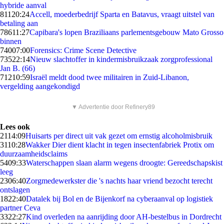
hybride aanval
811
20:24
Accell, moederbedrijf Sparta en Batavus, vraagt uitstel van
betaling aan
786
11:27
Capibara's lopen Braziliaans parlementsgebouw Mato Grosso
binnen
740
07:00
Forensics: Crime Scene Detective
735
22:14
Nieuw slachtoffer in kindermisbruikzaak zorgprofessional
Jan B. (66)
712
10:59
Israël meldt dood twee militairen in Zuid-Libanon,
vergelding aangekondigd
▼ Advertentie door Refinery89
Lees ook
21
14:09
Huisarts per direct uit vak gezet om ernstig alcoholmisbruik
31
10:28
Wakker Dier dient klacht in tegen insectenfabriek Protix om
duurzaamheidsclaims
54
09:33
Waterschappen slaan alarm wegens droogte: Gereedschapskist
leeg
23
06:40
Zorgmedewerkster die 's nachts haar vriend bezocht terecht
ontslagen
18
22:40
Datalek bij Bol en de Bijenkorf na cyberaanval op logistiek
partner Ceva
33
22:27
Kind overleden na aanrijding door AH-bestelbus in Dordrecht