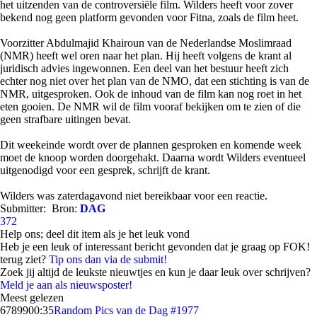
het uitzenden van de controversiële film. Wilders heeft voor zover
bekend nog geen platform gevonden voor Fitna, zoals de film heet.
Voorzitter Abdulmajid Khairoun van de Nederlandse Moslimraad
(NMR) heeft wel oren naar het plan. Hij heeft volgens de krant al
juridisch advies ingewonnen. Een deel van het bestuur heeft zich
echter nog niet over het plan van de NMO, dat een stichting is van de
NMR, uitgesproken. Ook de inhoud van de film kan nog roet in het
eten gooien. De NMR wil de film vooraf bekijken om te zien of die
geen strafbare uitingen bevat.
Dit weekeinde wordt over de plannen gesproken en komende week
moet de knoop worden doorgehakt. Daarna wordt Wilders eventueel
uitgenodigd voor een gesprek, schrijft de krant.
Wilders was zaterdagavond niet bereikbaar voor een reactie.
Submitter:
Bron:
DAG
372
Help ons; deel dit item als je het leuk vond
Heb je een leuk of interessant bericht gevonden dat je graag op FOK!
terug ziet?
Tip ons dan via de submit!
Zoek jij altijd de leukste nieuwtjes en kun je daar leuk over schrijven?
Meld je aan als nieuwsposter!
Meest gelezen
67899
00:35
Random Pics van de Dag #1977