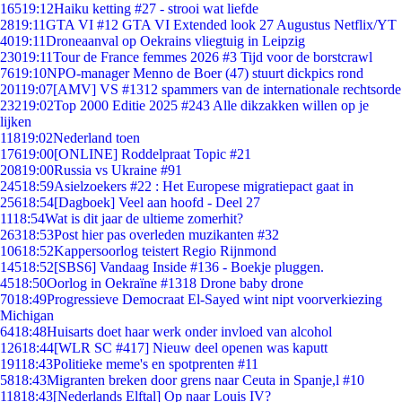
165
19:12
Haiku ketting #27 - strooi wat liefde
28
19:11
GTA VI #12 GTA VI Extended look 27 Augustus Netflix/YT
40
19:11
Droneaanval op Oekrains vliegtuig in Leipzig
230
19:11
Tour de France femmes 2026 #3 Tijd voor de borstcrawl
76
19:10
NPO-manager Menno de Boer (47) stuurt dickpics rond
201
19:07
[AMV] VS #1312 spammers van de internationale rechtsorde
232
19:02
Top 2000 Editie 2025 #243 Alle dikzakken willen op je
lijken
118
19:02
Nederland toen
176
19:00
[ONLINE] Roddelpraat Topic #21
208
19:00
Russia vs Ukraine #91
245
18:59
Asielzoekers #22 : Het Europese migratiepact gaat in
256
18:54
[Dagboek] Veel aan hoofd - Deel 27
11
18:54
Wat is dit jaar de ultieme zomerhit?
263
18:53
Post hier pas overleden muzikanten #32
106
18:52
Kappersoorlog teistert Regio Rijnmond
145
18:52
[SBS6] Vandaag Inside #136 - Boekje pluggen.
45
18:50
Oorlog in Oekraïne #1318 Drone baby drone
70
18:49
Progressieve Democraat El-Sayed wint nipt voorverkiezing
Michigan
64
18:48
Huisarts doet haar werk onder invloed van alcohol
126
18:44
[WLR SC #417] Nieuw deel openen was kaputt
191
18:43
Politieke meme's en spotprenten #11
58
18:43
Migranten breken door grens naar Ceuta in Spanje,l #10
118
18:43
[Nederlands Elftal] Op naar Louis IV?