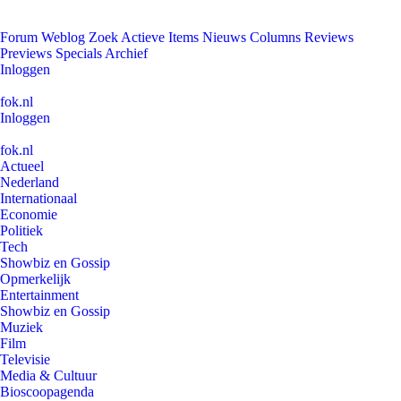
Forum
Weblog
Zoek
Actieve Items
Nieuws
Columns
Reviews
Previews
Specials
Archief
Inloggen
fok.nl
Inloggen
fok.nl
Actueel
Nederland
Internationaal
Economie
Politiek
Tech
Showbiz en Gossip
Opmerkelijk
Entertainment
Showbiz en Gossip
Muziek
Film
Televisie
Media & Cultuur
Bioscoopagenda