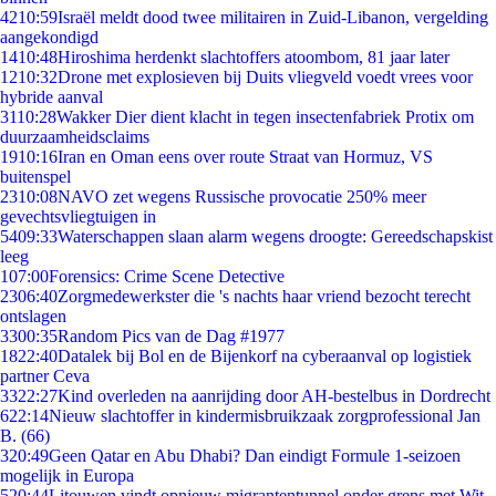
42
10:59
Israël meldt dood twee militairen in Zuid-Libanon, vergelding
aangekondigd
14
10:48
Hiroshima herdenkt slachtoffers atoombom, 81 jaar later
12
10:32
Drone met explosieven bij Duits vliegveld voedt vrees voor
hybride aanval
31
10:28
Wakker Dier dient klacht in tegen insectenfabriek Protix om
duurzaamheidsclaims
19
10:16
Iran en Oman eens over route Straat van Hormuz, VS
buitenspel
23
10:08
NAVO zet wegens Russische provocatie 250% meer
gevechtsvliegtuigen in
54
09:33
Waterschappen slaan alarm wegens droogte: Gereedschapskist
leeg
1
07:00
Forensics: Crime Scene Detective
23
06:40
Zorgmedewerkster die 's nachts haar vriend bezocht terecht
ontslagen
33
00:35
Random Pics van de Dag #1977
18
22:40
Datalek bij Bol en de Bijenkorf na cyberaanval op logistiek
partner Ceva
33
22:27
Kind overleden na aanrijding door AH-bestelbus in Dordrecht
6
22:14
Nieuw slachtoffer in kindermisbruikzaak zorgprofessional Jan
B. (66)
3
20:49
Geen Qatar en Abu Dhabi? Dan eindigt Formule 1-seizoen
mogelijk in Europa
5
20:44
Litouwen vindt opnieuw migrantentunnel onder grens met Wit-