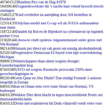
40740
15:23
Random Pics van de Dag #1978
1645
06:40
Zorgmedewerkster die 's nachts haar vriend bezocht terecht
ontslagen
1546
22:27
Kind overleden na aanrijding door AH-bestelbus in
Dordrecht
1233
14:35
Onlyfans-model met G-cup wil als NASA-ambassadeur
naar maan
1187
22:40
Datalek bij Bol en de Bijenkorf na cyberaanval op logistiek
partner Ceva
1150
20:44
Litouwen vindt opnieuw migrantentunnel onder grens met
Wit-Rusland
982
14:09
Huisarts per direct uit vak gezet om ernstig alcoholmisbruik
925
20:34
Progressieve Democraat El-Sayed wint nipt voorverkiezing
Michigan
908
09:33
Waterschappen slaan alarm wegens droogte:
Gereedschapskist leeg
874
10:08
NAVO zet wegens Russische provocatie 250% meer
gevechtsvliegtuigen in
865
20:49
Geen Qatar en Abu Dhabi? Dan eindigt Formule 1-seizoen
mogelijk in Europa
849
10:16
Iran en Oman eens over route Straat van Hormuz, VS
buitenspel
840
10:28
Wakker Dier dient klacht in tegen insectenfabriek Protix om
duurzaamheidsclaims
834
10:32
Drone met explosieven bij Duits vliegveld voedt vrees voor