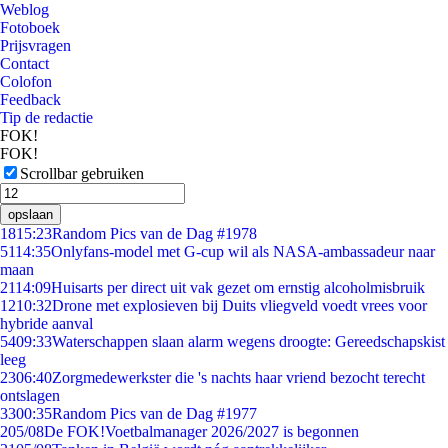
Weblog
Fotoboek
Prijsvragen
Contact
Colofon
Feedback
Tip de redactie
FOK!
FOK!
Scrollbar gebruiken
opslaan
18
15:23
Random Pics van de Dag #1978
51
14:35
Onlyfans-model met G-cup wil als NASA-ambassadeur naar
maan
21
14:09
Huisarts per direct uit vak gezet om ernstig alcoholmisbruik
12
10:32
Drone met explosieven bij Duits vliegveld voedt vrees voor
hybride aanval
54
09:33
Waterschappen slaan alarm wegens droogte: Gereedschapskist
leeg
23
06:40
Zorgmedewerkster die 's nachts haar vriend bezocht terecht
ontslagen
33
00:35
Random Pics van de Dag #1977
2
05/08
De FOK!Voetbalmanager 2026/2027 is begonnen