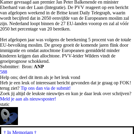
Kamer gevraagd aan premier Jan Peter Balkenende en minister
Eberhard van der Laan (Integratie). De PVV reageert op een bericht
van afgelopen weekend in de Britse krant Daily Telegraph, waarin
wordt becijferd dat in 2050 eenvijfde van de Europeanen moslim zal
zijn. Nederland loopt binnen de 27 EU-landen voorop en zal al vóór
2050 het percentage van 20 bereiken.
Het afgelopen jaar was volgens de berekening 5 procent van de totale
EU-bevolking moslim. De groep groeit de komende jaren flink door
immigratie en omdat autochtone Europeanen gemiddeld minder
kinderen krijgen dan allochtone. PVV-leider Wilders vindt de
groeiprognose schokkend.
Submitter:
Bron:
ANP
588
Help ons; deel dit item als je het leuk vond
Heb je een leuk of interessant bericht gevonden dat je graag op FOK!
terug ziet?
Tip ons dan via de submit!
Zoek jij altijd de leukste nieuwtjes en kun je daar leuk over schrijven?
Meld je aan als nieuwsposter!
static
† In Memoriam
†