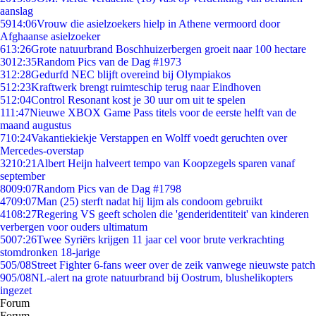
aanslag
59
14:06
Vrouw die asielzoekers hielp in Athene vermoord door
Afghaanse asielzoeker
6
13:26
Grote natuurbrand Boschhuizerbergen groeit naar 100 hectare
30
12:35
Random Pics van de Dag #1973
3
12:28
Gedurfd NEC blijft overeind bij Olympiakos
5
12:23
Kraftwerk brengt ruimteschip terug naar Eindhoven
5
12:04
Control Resonant kost je 30 uur om uit te spelen
1
11:47
Nieuwe XBOX Game Pass titels voor de eerste helft van de
maand augustus
7
10:24
Vakantiekiekje Verstappen en Wolff voedt geruchten over
Mercedes-overstap
32
10:21
Albert Heijn halveert tempo van Koopzegels sparen vanaf
september
80
09:07
Random Pics van de Dag #1798
47
09:07
Man (25) sterft nadat hij lijm als condoom gebruikt
41
08:27
Regering VS geeft scholen die 'genderidentiteit' van kinderen
verbergen voor ouders ultimatum
50
07:26
Twee Syriërs krijgen 11 jaar cel voor brute verkrachting
stomdronken 18-jarige
5
05/08
Street Fighter 6-fans weer over de zeik vanwege nieuwste patch
9
05/08
NL-alert na grote natuurbrand bij Oostrum, blushelikopters
ingezet
Forum
Forum