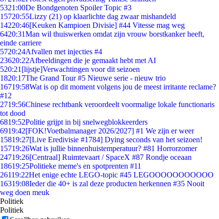
53
21:00
De Bondgenoten Spoiler Topic #3
157
20:55
Lizzy (21) op klaarlichte dag zwaar mishandeld
142
20:46
[Keuken Kampioen Divisie] #44 Vitesse mag weg
64
20:31
Man wil thuiswerken omdat zijn vrouw borstkanker heeft,
einde carriere
57
20:24
Afvallen met injecties #4
236
20:22
Afbeeldingen die je gemaakt hebt met AI
5
20:21
[lijstje]Verwachtingen voor dit seizoen
18
20:17
The Grand Tour #5 Nieuwe serie - nieuw trio
167
19:58
Wat is op dit moment volgens jou de meest irritante reclame?
#12
27
19:56
Chinese rechtbank veroordeelt voormalige lokale functionaris
tot dood
68
19:52
Politie grijpt in bij snelwegblokkeerders
69
19:42
[FOK!Voetbalmanager 2026/2027] #1 We zijn er weer
158
19:27
[Live Eredivisie #1784] Dying seconds van het seizoen!
157
19:26
Wat is jullie binnenhuistemperatuur? #81 Horrorzomer
247
19:26
[Centraal] Ruimtevaart / SpaceX #87 Rondje oceaan
186
19:25
Politieke meme's en spotprenten #11
261
19:22
Het enige echte LEGO-topic #45 LEGOOOOOOOOOOO
163
19:08
Ieder die 40+ is zal deze producten herkennen #35 Nooit
weg doen meuk
Politiek
Politiek