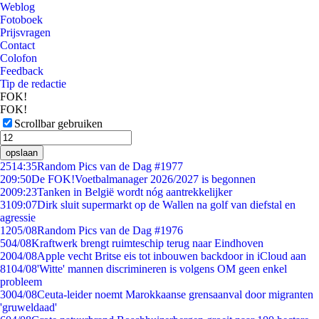
Weblog
Fotoboek
Prijsvragen
Contact
Colofon
Feedback
Tip de redactie
FOK!
FOK!
Scrollbar gebruiken
opslaan
25
14:35
Random Pics van de Dag #1977
2
09:50
De FOK!Voetbalmanager 2026/2027 is begonnen
20
09:23
Tanken in België wordt nóg aantrekkelijker
31
09:07
Dirk sluit supermarkt op de Wallen na golf van diefstal en
agressie
12
05/08
Random Pics van de Dag #1976
5
04/08
Kraftwerk brengt ruimteschip terug naar Eindhoven
20
04/08
Apple vecht Britse eis tot inbouwen backdoor in iCloud aan
81
04/08
'Witte' mannen discrimineren is volgens OM geen enkel
probleem
30
04/08
Ceuta-leider noemt Marokkaanse grensaanval door migranten
'gruweldaad'