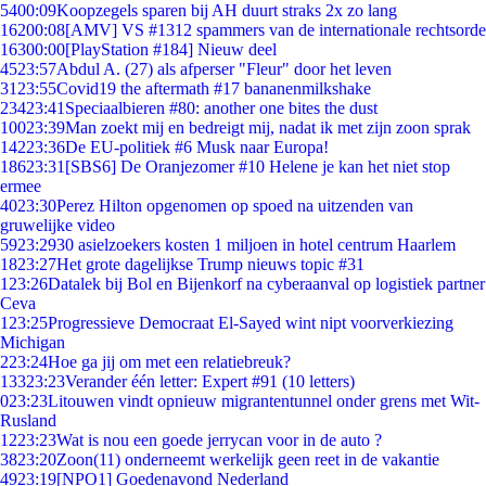
54
00:09
Koopzegels sparen bij AH duurt straks 2x zo lang
162
00:08
[AMV] VS #1312 spammers van de internationale rechtsorde
163
00:00
[PlayStation #184] Nieuw deel
45
23:57
Abdul A. (27) als afperser "Fleur" door het leven
31
23:55
Covid19 the aftermath #17 bananenmilkshake
234
23:41
Speciaalbieren #80: another one bites the dust
100
23:39
Man zoekt mij en bedreigt mij, nadat ik met zijn zoon sprak
142
23:36
De EU-politiek #6 Musk naar Europa!
186
23:31
[SBS6] De Oranjezomer #10 Helene je kan het niet stop
ermee
40
23:30
Perez Hilton opgenomen op spoed na uitzenden van
gruwelijke video
59
23:29
30 asielzoekers kosten 1 miljoen in hotel centrum Haarlem
18
23:27
Het grote dagelijkse Trump nieuws topic #31
1
23:26
Datalek bij Bol en Bijenkorf na cyberaanval op logistiek partner
Ceva
1
23:25
Progressieve Democraat El-Sayed wint nipt voorverkiezing
Michigan
2
23:24
Hoe ga jij om met een relatiebreuk?
133
23:23
Verander één letter: Expert #91 (10 letters)
0
23:23
Litouwen vindt opnieuw migrantentunnel onder grens met Wit-
Rusland
12
23:23
Wat is nou een goede jerrycan voor in de auto ?
38
23:20
Zoon(11) onderneemt werkelijk geen reet in de vakantie
49
23:19
[NPO1] Goedenavond Nederland