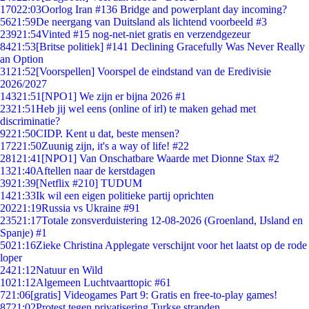
170
22:03
Oorlog Iran #136 Bridge and powerplant day incoming?
56
21:59
De neergang van Duitsland als lichtend voorbeeld #3
239
21:54
Vinted #15 nog-net-niet gratis en verzendgezeur
84
21:53
[Britse politiek] #141 Declining Gracefully Was Never Really
an Option
31
21:52
[Voorspellen] Voorspel de eindstand van de Eredivisie
2026/2027
143
21:51
[NPO1] We zijn er bijna 2026 #1
23
21:51
Heb jij wel eens (online of irl) te maken gehad met
discriminatie?
92
21:50
CIDP. Kent u dat, beste mensen?
172
21:50
Zuunig zijn, it's a way of life! #22
281
21:41
[NPO1] Van Onschatbare Waarde met Dionne Stax #2
13
21:40
Aftellen naar de kerstdagen
39
21:39
[Netflix #210] TUDUM
14
21:33
Ik wil een eigen politieke partij oprichten
202
21:19
Russia vs Ukraine #91
235
21:17
Totale zonsverduistering 12-08-2026 (Groenland, IJsland en
Spanje) #1
50
21:16
Zieke Christina Applegate verschijnt voor het laatst op de rode
loper
24
21:12
Natuur en Wild
10
21:12
Algemeen Luchtvaarttopic #61
7
21:06
[gratis] Videogames Part 9: Gratis en free-to-play games!
87
21:02
Protest tegen privatisering Turkse stranden