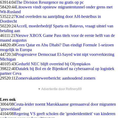
639
14:04
The Division Resurgence nu gratis op pc
584
20:44
Litouwen vindt opnieuw migrantentunnel onder grens met
Wit-Rusland
535
22:27
Kind overleden na aanrijding door AH-bestelbus in
Dordrecht
502
20:24
Accell, moederbedrijf Sparta en Batavus, vraagt uitstel van
betaling aan
461
11:21
Nieuwe XBOX Game Pass titels voor de eerste helft van de
maand augustus
448
20:49
Geen Qatar en Abu Dhabi? Dan eindigt Formule 1-seizoen
mogelijk in Europa
447
20:34
Progressieve Democraat El-Sayed wint nipt voorverkiezing
Michigan
401
05:43
Gedurfd NEC blijft overeind bij Olympiakos
398
22:40
Datalek bij Bol en de Bijenkorf na cyberaanval op logistiek
partner Ceva
295
20:11
Zomervakantieweerbericht: aanhoudend zomers
▼ Advertentie door Refinery89
Lees ook
30
04/08
Ceuta-leider noemt Marokkaanse grensaanval door migranten
'gruweldaad'
41
04/08
Regering VS geeft scholen die 'genderidentiteit' van kinderen