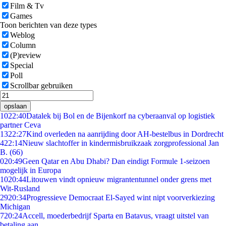
Film & Tv
Games
Toon berichten van deze types
Weblog
Column
(P)review
Special
Poll
Scrollbar gebruiken
opslaan
10
22:40
Datalek bij Bol en de Bijenkorf na cyberaanval op logistiek
partner Ceva
13
22:27
Kind overleden na aanrijding door AH-bestelbus in Dordrecht
4
22:14
Nieuw slachtoffer in kindermisbruikzaak zorgprofessional Jan
B. (66)
0
20:49
Geen Qatar en Abu Dhabi? Dan eindigt Formule 1-seizoen
mogelijk in Europa
10
20:44
Litouwen vindt opnieuw migrantentunnel onder grens met
Wit-Rusland
29
20:34
Progressieve Democraat El-Sayed wint nipt voorverkiezing
Michigan
7
20:24
Accell, moederbedrijf Sparta en Batavus, vraagt uitstel van
betaling aan