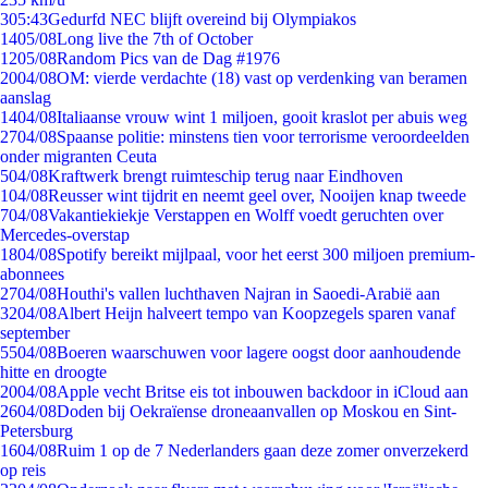
3
05:43
Gedurfd NEC blijft overeind bij Olympiakos
14
05/08
Long live the 7th of October
12
05/08
Random Pics van de Dag #1976
20
04/08
OM: vierde verdachte (18) vast op verdenking van beramen
aanslag
14
04/08
Italiaanse vrouw wint 1 miljoen, gooit kraslot per abuis weg
27
04/08
Spaanse politie: minstens tien voor terrorisme veroordeelden
onder migranten Ceuta
5
04/08
Kraftwerk brengt ruimteschip terug naar Eindhoven
1
04/08
Reusser wint tijdrit en neemt geel over, Nooijen knap tweede
7
04/08
Vakantiekiekje Verstappen en Wolff voedt geruchten over
Mercedes-overstap
18
04/08
Spotify bereikt mijlpaal, voor het eerst 300 miljoen premium-
abonnees
27
04/08
Houthi's vallen luchthaven Najran in Saoedi-Arabië aan
32
04/08
Albert Heijn halveert tempo van Koopzegels sparen vanaf
september
55
04/08
Boeren waarschuwen voor lagere oogst door aanhoudende
hitte en droogte
20
04/08
Apple vecht Britse eis tot inbouwen backdoor in iCloud aan
26
04/08
Doden bij Oekraïense droneaanvallen op Moskou en Sint-
Petersburg
16
04/08
Ruim 1 op de 7 Nederlanders gaan deze zomer onverzekerd
op reis