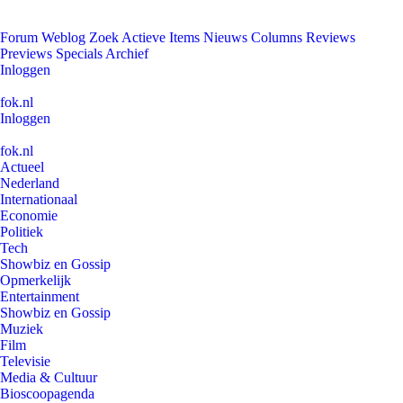
Forum
Weblog
Zoek
Actieve Items
Nieuws
Columns
Reviews
Previews
Specials
Archief
Inloggen
fok.nl
Inloggen
fok.nl
Actueel
Nederland
Internationaal
Economie
Politiek
Tech
Showbiz en Gossip
Opmerkelijk
Entertainment
Showbiz en Gossip
Muziek
Film
Televisie
Media & Cultuur
Bioscoopagenda