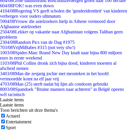
6
04/08
Grote natuurbrand Boschhuizerbergen groeit naar 100 hectare
6
04/08
FOK! was even down
41
04/08
Regering VS geeft scholen die 'genderidentiteit' van kinderen
verbergen voor ouders ultimatum
59
04/08
Vrouw die asielzoekers hielp in Athene vermoord door
Afghaanse asielzoeker
25
04/08
Lekker op vakantie naar Afghanistan volgens Taliban geen
probleem
23
04/08
Random Pics van de Dag #1975
7
03/08
VrijMiBabes #315 (not very sfw!)
10
03/08
Spider-Man: Brand New Day knalt naar bijna 800 miljoen
euro in eerste weekend
11
03/08
Phil Collins dronk zich bijna dood, kinderen moesten al
afscheid nemen
34
03/08
Man die zesjarig jochie met messteken in het hoofd
vermoordde komt na elf jaar vrij
47
03/08
Man (25) sterft nadat hij lijm als condoom gebruikt
80
03/08
Spandoek "Bruine mannen naar achteren" in België opeens
wèl racistisch
Laatste items
Laatste items
Toon berichten uit deze thema's
Actueel
Entertainment
Sport