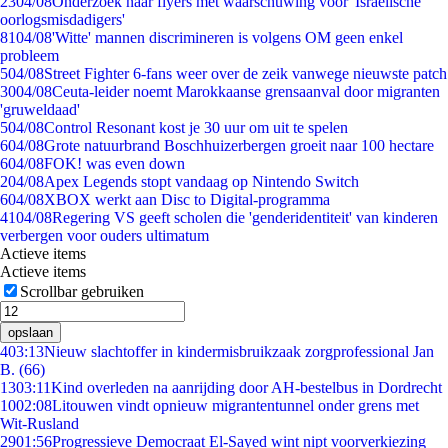
23
04/08
Onderzoek naar flyers met waarschuwing voor 'Israëlische
oorlogsmisdadigers'
81
04/08
'Witte' mannen discrimineren is volgens OM geen enkel
probleem
5
04/08
Street Fighter 6-fans weer over de zeik vanwege nieuwste patch
30
04/08
Ceuta-leider noemt Marokkaanse grensaanval door migranten
'gruweldaad'
5
04/08
Control Resonant kost je 30 uur om uit te spelen
6
04/08
Grote natuurbrand Boschhuizerbergen groeit naar 100 hectare
6
04/08
FOK! was even down
2
04/08
Apex Legends stopt vandaag op Nintendo Switch
6
04/08
XBOX werkt aan Disc to Digital-programma
41
04/08
Regering VS geeft scholen die 'genderidentiteit' van kinderen
verbergen voor ouders ultimatum
Actieve items
Actieve items
Scrollbar gebruiken
opslaan
4
03:13
Nieuw slachtoffer in kindermisbruikzaak zorgprofessional Jan
B. (66)
13
03:11
Kind overleden na aanrijding door AH-bestelbus in Dordrecht
10
02:08
Litouwen vindt opnieuw migrantentunnel onder grens met
Wit-Rusland
29
01:56
Progressieve Democraat El-Sayed wint nipt voorverkiezing