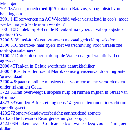
Michigan
7
01:18
Accell, moederbedrijf Sparta en Batavus, vraagt uitstel van
betaling aan
39
01:14
Doorwerken na AOW-leeftijd vaker vastgelegd in cao's, moet
werken na je 67e de norm worden?
10
01:10
Datalek bij Bol en de Bijenkorf na cyberaanval op logistiek
partner Ceva
32
00:51
Vinted-foto's van vrouwen massaal gedeeld op seksfora
23
00:51
Onderzoek naar flyers met waarschuwing voor 'Israëlische
oorlogsmisdadigers'
31
00:51
Dirk sluit supermarkt op de Wallen na golf van diefstal en
agressie
20
00:45
Tanken in België wordt nóg aantrekkelijker
30
00:44
Ceuta-leider noemt Marokkaanse grensaanval door migranten
'gruweldaad'
27
00:43
Spaanse politie: minstens tien voor terrorisme veroordeelden
onder migranten Ceuta
17
23:55
Iran overweegt Europese hulp bij ruimen mijnen in Straat van
Hormuz
48
23:33
Van den Brink zet nog eens 14 gemeenten onder toezicht om
spreidingswet
4
23:27
Zomervakantieweerbericht: aanhoudend zomers
6
23:25
The Division Resurgence nu gratis op pc
24
23:09
Hackers roven Coldcard-bitcoinwallets leeg voor 114 miljoen
dollar