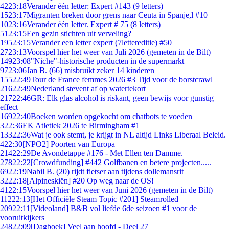
42
23:18
Verander één letter: Expert #143 (9 letters)
15
23:17
Migranten breken door grens naar Ceuta in Spanje,l #10
10
23:16
Verander één letter. Expert # 75 (8 letters)
51
23:15
Een gezin stichten uit verveling?
195
23:15
Verander een letter expert (7lettereditie) #50
27
23:13
Voorspel hier het weer van Juli 2026 (gemeten in de Bilt)
149
23:08
"Niche"-historische producten in de supermarkt
97
23:06
Jan B. (66) misbruikt zeker 14 kinderen
155
22:49
Tour de France femmes 2026 #3 Tijd voor de borstcrawl
216
22:49
Nederland stevent af op watertekort
217
22:46
GR: Elk glas alcohol is riskant, geen bewijs voor gunstig
effect
169
22:40
Boeken worden opgekocht om chatbots te voeden
3
22:36
EK Atletiek 2026 te Birmingham #1
133
22:36
Wat je ook stemt, je krijgt in NL altijd Links Liberaal Beleid.
4
22:30
[NPO2] Poorten van Europa
214
22:29
De Avondetappe #176 - Met Ellen ten Damme.
278
22:22
[Crowdfunding] #442 Golfbanen en betere projecten.....
69
22:19
Nabil B. (20) rijdt fietser aan tijdens dollemansrit
32
22:18
[Alpineskiën] #20 Op weg naar de OS!
41
22:15
Voorspel hier het weer van Juni 2026 (gemeten in de Bilt)
112
22:13
[Het Officiële Steam Topic #201] Steamrolled
209
22:11
[Videoland] B&B vol liefde 6de seizoen #1 voor de
vooruitkijkers
248
22:09
[Dagboek] Veel aan hoofd - Deel 27