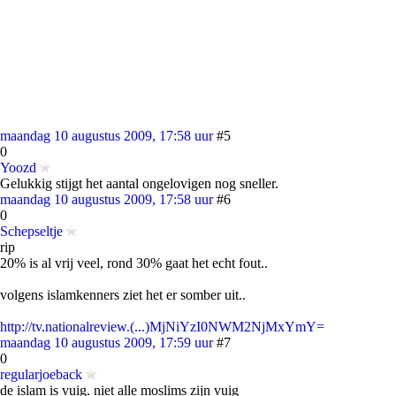
maandag 10 augustus 2009, 17:58 uur
#5
0
Yoozd
Gelukkig stijgt het aantal ongelovigen nog sneller.
maandag 10 augustus 2009, 17:58 uur
#6
0
Schepseltje
rip
20% is al vrij veel, rond 30% gaat het echt fout..
volgens islamkenners ziet het er somber uit..
http://tv.nationalreview.(...)MjNiYzI0NWM2NjMxYmY=
maandag 10 augustus 2009, 17:59 uur
#7
0
regularjoeback
de islam is vuig. niet alle moslims zijn vuig