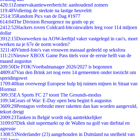
4
20:11
Zomervakantieweerbericht: aanhoudend zomers
1
19:48
Vollering de sterkste na lastige heuvelrit
25
14:35
Random Pics van de Dag #1977
6
14:04
The Division Resurgence nu gratis op pc
24
12:52
Hackers roven Coldcard-bitcoinwallets leeg voor 114 miljoen
dollar
39
12:15
Doorwerken na AOW-leeftijd vaker vastgelegd in cao's, moet
werken na je 67e de norm worden?
32
11:40
Vinted-foto's van vrouwen massaal gedeeld op seksfora
1
11:21
Nieuwe XBOX Game Pass titels voor de eerste helft van de
maand augustus
2
09:50
De FOK!Voetbalmanager 2026/2027 is begonnen
48
09:47
Van den Brink zet nog eens 14 gemeenten onder toezicht om
spreidingswet
17
09:40
Iran overweegt Europese hulp bij ruimen mijnen in Straat van
Hormuz
3
09:35
EA Sports FC 27 toont The Grounds-modus
1
09:34
Gears of War: E-Day open beta begint 6 augustus
36
09:29
Pentagon verbruikt meer raketten dan kan worden aangevuld,
tekort dreigt
20
09:23
Tanken in België wordt nóg aantrekkelijker
31
09:07
Dirk sluit supermarkt op de Wallen na golf van diefstal en
agressie
13
08:53
Nederlander (23) aangehouden in Duitsland na snelheid van
235 km/u