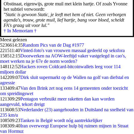
Obstinaat, eigenwijs, grote muil met klein hartje. Of zoals Yvonne
het subtiel verwoordt:
"Static is gewoon Static, je leeft met hem of niet. Geen verborgen
agenda's, trouw, grote muil, lief hartje, bang voor bloed, scheldt
FA's graag uit voor lul."
† In Memoriam †
Meest gelezen
52366
14:35
Random Pics van de Dag #1977
2215
11:40
Vinted-foto's van vrouwen massaal gedeeld op seksfora
1585
12:15
Doorwerken na AOW-leeftijd vaker vastgelegd in cao's,
moet werken na je 67e de norm worden?
1481
12:52
Hackers roven Coldcard-bitcoinwallets leeg voor 114
miljoen dollar
1422
09:07
Dirk sluit supermarkt op de Wallen na golf van diefstal en
agressie
1334
09:47
Van den Brink zet nog eens 14 gemeenten onder toezicht
om spreidingswet
1213
09:29
Pentagon verbruikt meer raketten dan kan worden
aangevuld, tekort dreigt
1136
08:53
Nederlander (23) aangehouden in Duitsland na snelheid van
235 km/u
1085
09:23
Tanken in België wordt nóg aantrekkelijker
1083
09:40
Iran overweegt Europese hulp bij ruimen mijnen in Straat
van Hormuz