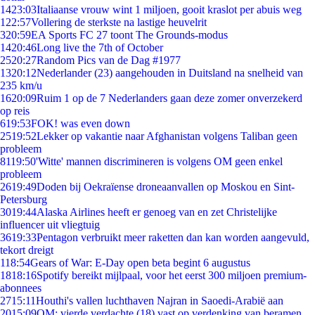
14
23:03
Italiaanse vrouw wint 1 miljoen, gooit kraslot per abuis weg
1
22:57
Vollering de sterkste na lastige heuvelrit
3
20:59
EA Sports FC 27 toont The Grounds-modus
14
20:46
Long live the 7th of October
25
20:27
Random Pics van de Dag #1977
13
20:12
Nederlander (23) aangehouden in Duitsland na snelheid van
235 km/u
16
20:09
Ruim 1 op de 7 Nederlanders gaan deze zomer onverzekerd
op reis
6
19:53
FOK! was even down
25
19:52
Lekker op vakantie naar Afghanistan volgens Taliban geen
probleem
81
19:50
'Witte' mannen discrimineren is volgens OM geen enkel
probleem
26
19:49
Doden bij Oekraïense droneaanvallen op Moskou en Sint-
Petersburg
30
19:44
Alaska Airlines heeft er genoeg van en zet Christelijke
influencer uit vliegtuig
36
19:33
Pentagon verbruikt meer raketten dan kan worden aangevuld,
tekort dreigt
1
18:54
Gears of War: E-Day open beta begint 6 augustus
18
18:16
Spotify bereikt mijlpaal, voor het eerst 300 miljoen premium-
abonnees
27
15:11
Houthi's vallen luchthaven Najran in Saoedi-Arabië aan
20
15:09
OM: vierde verdachte (18) vast op verdenking van beramen