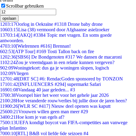
Scrollbar gebruiken
opslaan
12
03:17
Oorlog in Oekraïne #1318 Drone baby drone
106
03:15
Lisa (38) vermoord door Afghaanse asielzoeker
137
03:14
[AKQ] #3384 Topic met vragen. En soms goede
antwoorden.
47
03:10
[Wielrennen #616] Brennan!
6
02:53
[ATP Tour] #169 Tosti Tallon back on fire
12
02:36
[SBS6] De Bondgenoten #317 We dansen de macaroni
11
02:24
Zou je vreemdgaan in een relatie kunnen vergeven?
9
02:09
Woningtekort: dus ga je woningen slopen, logisch
1
02:09
Vliegen
127
01:48
[DRT SC] #6: RendacGoden sponsored by TONZON
171
01:42
[INFLUENCERS #294] supermarkt Safari
169
01:08
Vandaag 40 jaar geleden... #3
37
00:38
Voorspel hier het weer voor het gehele jaar 2026
21
00:28
Hoe veranderde rouw/verlies bij jullie door de jaren heen?
119
00:26
[WLR SC #417] Nieuw deel openen was kaputt
256
00:21
Vrouwen willen geen man meer #29
34
00:21
Hoe kom je van egels af?
75
00:13
UEFA kondigt boycot van FIFA-competities aan vanwege
plan Infantino
70
00:10
[RTL] B&B vol liefde 6de seizoen #4