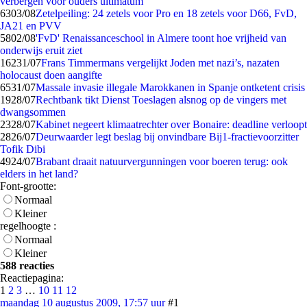
verbergen voor ouders ultimatum
63
03/08
Zetelpeiling: 24 zetels voor Pro en 18 zetels voor D66, FvD,
JA21 en PVV
58
02/08
'FvD' Renaissanceschool in Almere toont hoe vrijheid van
onderwijs eruit ziet
162
31/07
Frans Timmermans vergelijkt Joden met nazi’s, nazaten
holocaust doen aangifte
65
31/07
Massale invasie illegale Marokkanen in Spanje ontketent crisis
19
28/07
Rechtbank tikt Dienst Toeslagen alsnog op de vingers met
dwangsommen
23
28/07
Kabinet negeert klimaatrechter over Bonaire: deadline verloopt
28
26/07
Deurwaarder legt beslag bij onvindbare Bij1-fractievoorzitter
Tofik Dibi
49
24/07
Brabant draait natuurvergunningen voor boeren terug: ook
elders in het land?
Font-grootte:
Normaal
Kleiner
regelhoogte :
Normaal
Kleiner
588 reacties
Reactiepagina:
1
2
3
…
10
11
12
maandag 10 augustus 2009, 17:57 uur
#1