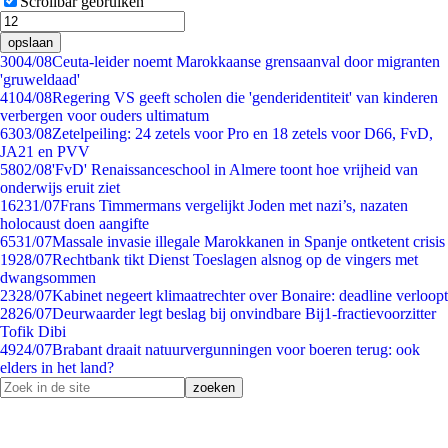
Scrollbar gebruiken
opslaan
30
04/08
Ceuta-leider noemt Marokkaanse grensaanval door migranten
'gruweldaad'
41
04/08
Regering VS geeft scholen die 'genderidentiteit' van kinderen
verbergen voor ouders ultimatum
63
03/08
Zetelpeiling: 24 zetels voor Pro en 18 zetels voor D66, FvD,
JA21 en PVV
58
02/08
'FvD' Renaissanceschool in Almere toont hoe vrijheid van
onderwijs eruit ziet
162
31/07
Frans Timmermans vergelijkt Joden met nazi’s, nazaten
holocaust doen aangifte
65
31/07
Massale invasie illegale Marokkanen in Spanje ontketent crisis
19
28/07
Rechtbank tikt Dienst Toeslagen alsnog op de vingers met
dwangsommen
23
28/07
Kabinet negeert klimaatrechter over Bonaire: deadline verloopt
28
26/07
Deurwaarder legt beslag bij onvindbare Bij1-fractievoorzitter
Tofik Dibi
49
24/07
Brabant draait natuurvergunningen voor boeren terug: ook
elders in het land?