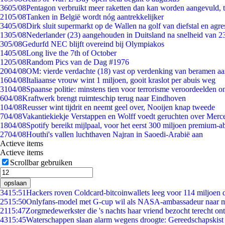
36
05/08
Pentagon verbruikt meer raketten dan kan worden aangevuld, t
21
05/08
Tanken in België wordt nóg aantrekkelijker
34
05/08
Dirk sluit supermarkt op de Wallen na golf van diefstal en agre
13
05/08
Nederlander (23) aangehouden in Duitsland na snelheid van 
3
05/08
Gedurfd NEC blijft overeind bij Olympiakos
14
05/08
Long live the 7th of October
12
05/08
Random Pics van de Dag #1976
20
04/08
OM: vierde verdachte (18) vast op verdenking van beramen aa
16
04/08
Italiaanse vrouw wint 1 miljoen, gooit kraslot per abuis weg
31
04/08
Spaanse politie: minstens tien voor terrorisme veroordeelden 
6
04/08
Kraftwerk brengt ruimteschip terug naar Eindhoven
1
04/08
Reusser wint tijdrit en neemt geel over, Nooijen knap tweede
7
04/08
Vakantiekiekje Verstappen en Wolff voedt geruchten over Merc
18
04/08
Spotify bereikt mijlpaal, voor het eerst 300 miljoen premium-
27
04/08
Houthi's vallen luchthaven Najran in Saoedi-Arabië aan
Actieve items
Actieve items
Scrollbar gebruiken
opslaan
34
15:51
Hackers roven Coldcard-bitcoinwallets leeg voor 114 miljoen d
25
15:50
Onlyfans-model met G-cup wil als NASA-ambassadeur naar 
21
15:47
Zorgmedewerkster die 's nachts haar vriend bezocht terecht on
43
15:45
Waterschappen slaan alarm wegens droogte: Gereedschapskist