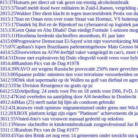
8
15:37
Huisarts per direct uit vak gezet om ernstig alcoholmisbruik
32
15:37
Israël meldt dood twee militairen in Zuid-Libanon, vergeldin
28
15:25
Wakker Dier dient klacht in tegen insectenfabriek Protix om 
16
15:17
Iran en Oman eens over route Straat van Hormuz, VS buitensp
17
15:17
Datalek bij Bol en de Bijenkorf na cyberaanval op logistiek pa
3
15:13
Geen Qatar en Abu Dhabi? Dan eindigt Formule 1-seizoen moge
10
15:11
Hiroshima herdenkt slachtoffers atoombom, 81 jaar later
43
15:09
Progressieve Democraat El-Sayed wint nipt voorverkiezing M
7
15:07
Capibara's lopen Braziliaans parlementsgebouw Mato Grosso b
44
14:52
Doorwerken na AOW-leeftijd vaker vastgelegd in cao's, moet
8
14:51
Drone met explosieven bij Duits vliegveld voedt vrees voor hyb
18
14:48
Random Pics van de Dag #1978
18
14:39
NAVO zet wegens Russische provocatie 250% meer gevechtsvl
31
13:00
Spaanse politie: minstens tien voor terrorisme veroordeelden 
34
12:59
Dirk sluit supermarkt op de Wallen na golf van diefstal en agre
8
12:53
The Division Resurgence nu gratis op pc
64
12:53
Zetelpeiling: 24 zetels voor Pro en 18 zetels voor D66, FvD,
31
12:47
Kind overleden na aanrijding door AH-bestelbus in Dordrecht
49
12:44
Man (25) sterft nadat hij lijm als condoom gebruikt
5
12:43
Litouwen vindt opnieuw migrantentunnel onder grens met Wit-
1
12:20
XBOX platform krijgt zijn eigen "Platinum" achievements dit ja
36
11:55
Vinted-foto's van vrouwen massaal gedeeld op seksfora
5
11:13
Nieuw slachtoffer in kindermisbruikzaak zorgprofessional Jan B
33
11:13
Random Pics van de Dag #1977
50
10:45
Van den Brink zet nog eens 14 gemeenten onder toezicht om s