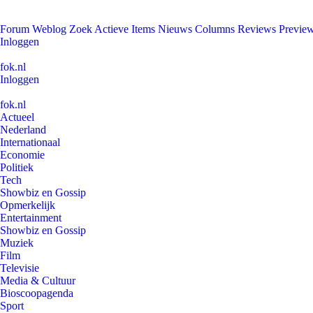
Forum
Weblog
Zoek
Actieve Items
Nieuws
Columns
Reviews
Previe
Inloggen
fok.nl
Inloggen
fok.nl
Actueel
Nederland
Internationaal
Economie
Politiek
Tech
Showbiz en Gossip
Opmerkelijk
Entertainment
Showbiz en Gossip
Muziek
Film
Televisie
Media & Cultuur
Bioscoopagenda
Sport