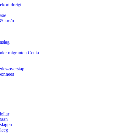
ekort dreigt
ssie
235 km/u
nslag
onder migranten Ceuta
edes-overstap
abonnees
ollar
maan
tslagen
 leeg