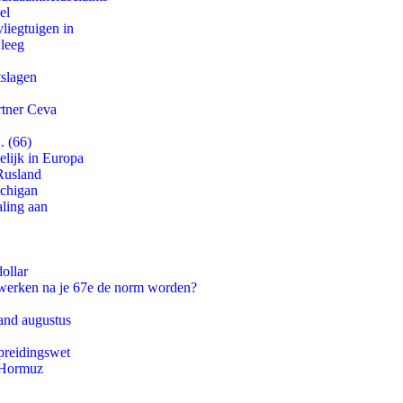
el
iegtuigen in
 leeg
tslagen
rtner Ceva
. (66)
lijk in Europa
Rusland
ichigan
aling aan
ollar
 werken na je 67e de norm worden?
and augustus
preidingswet
n Hormuz