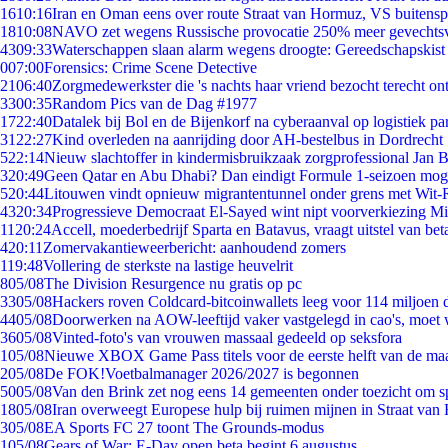
16
10:16
Iran en Oman eens over route Straat van Hormuz, VS buitensp
18
10:08
NAVO zet wegens Russische provocatie 250% meer gevechtsvl
43
09:33
Waterschappen slaan alarm wegens droogte: Gereedschapskist
0
07:00
Forensics: Crime Scene Detective
21
06:40
Zorgmedewerkster die 's nachts haar vriend bezocht terecht on
33
00:35
Random Pics van de Dag #1977
17
22:40
Datalek bij Bol en de Bijenkorf na cyberaanval op logistiek pa
31
22:27
Kind overleden na aanrijding door AH-bestelbus in Dordrecht
5
22:14
Nieuw slachtoffer in kindermisbruikzaak zorgprofessional Jan B
3
20:49
Geen Qatar en Abu Dhabi? Dan eindigt Formule 1-seizoen moge
5
20:44
Litouwen vindt opnieuw migrantentunnel onder grens met Wit-
43
20:34
Progressieve Democraat El-Sayed wint nipt voorverkiezing M
11
20:24
Accell, moederbedrijf Sparta en Batavus, vraagt uitstel van bet
4
20:11
Zomervakantieweerbericht: aanhoudend zomers
1
19:48
Vollering de sterkste na lastige heuvelrit
8
05/08
The Division Resurgence nu gratis op pc
33
05/08
Hackers roven Coldcard-bitcoinwallets leeg voor 114 miljoen d
44
05/08
Doorwerken na AOW-leeftijd vaker vastgelegd in cao's, moet
36
05/08
Vinted-foto's van vrouwen massaal gedeeld op seksfora
1
05/08
Nieuwe XBOX Game Pass titels voor de eerste helft van de ma
2
05/08
De FOK!Voetbalmanager 2026/2027 is begonnen
50
05/08
Van den Brink zet nog eens 14 gemeenten onder toezicht om s
18
05/08
Iran overweegt Europese hulp bij ruimen mijnen in Straat va
3
05/08
EA Sports FC 27 toont The Grounds-modus
1
05/08
Gears of War: E-Day open beta begint 6 augustus