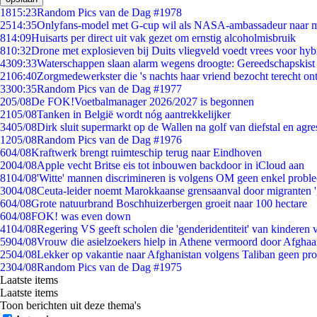
18
15:23
Random Pics van de Dag #1978
25
14:35
Onlyfans-model met G-cup wil als NASA-ambassadeur naar 
8
14:09
Huisarts per direct uit vak gezet om ernstig alcoholmisbruik
8
10:32
Drone met explosieven bij Duits vliegveld voedt vrees voor hyb
43
09:33
Waterschappen slaan alarm wegens droogte: Gereedschapskist
21
06:40
Zorgmedewerkster die 's nachts haar vriend bezocht terecht on
33
00:35
Random Pics van de Dag #1977
2
05/08
De FOK!Voetbalmanager 2026/2027 is begonnen
21
05/08
Tanken in België wordt nóg aantrekkelijker
34
05/08
Dirk sluit supermarkt op de Wallen na golf van diefstal en agre
12
05/08
Random Pics van de Dag #1976
6
04/08
Kraftwerk brengt ruimteschip terug naar Eindhoven
20
04/08
Apple vecht Britse eis tot inbouwen backdoor in iCloud aan
81
04/08
'Witte' mannen discrimineren is volgens OM geen enkel probl
30
04/08
Ceuta-leider noemt Marokkaanse grensaanval door migranten 
6
04/08
Grote natuurbrand Boschhuizerbergen groeit naar 100 hectare
6
04/08
FOK! was even down
41
04/08
Regering VS geeft scholen die 'genderidentiteit' van kinderen
59
04/08
Vrouw die asielzoekers hielp in Athene vermoord door Afghaa
25
04/08
Lekker op vakantie naar Afghanistan volgens Taliban geen pr
23
04/08
Random Pics van de Dag #1975
Laatste items
Laatste items
Toon berichten uit deze thema's