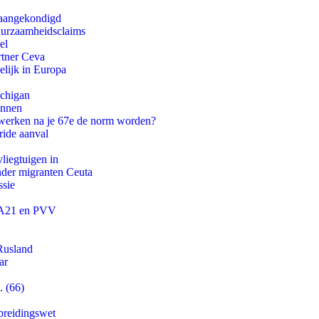
g aangekondigd
duurzaamheidsclaims
el
rtner Ceva
lijk in Europa
ichigan
innen
 werken na je 67e de norm worden?
ride aanval
iegtuigen in
onder migranten Ceuta
ssie
 JA21 en PVV
Rusland
ar
. (66)
preidingswet