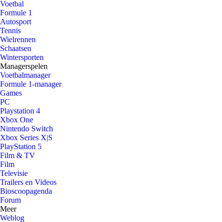
Voetbal
Formule 1
Autosport
Tennis
Wielrennen
Schaatsen
Wintersporten
Managerspelen
Voetbalmanager
Formule 1-manager
Games
PC
Playstation 4
Xbox One
Nintendo Switch
Xbox Series X|S
PlayStation 5
Film & TV
Film
Televisie
Trailers en Videos
Bioscoopagenda
Forum
Meer
Weblog