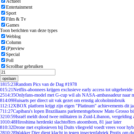
Actueel
Entertainment
Sport
Film & Tv
Games
Toon berichten van deze types
Weblog
Column
(P)review
Special
Poll
Scrollbar gebruiken
opslaan
18
15:23
Random Pics van de Dag #1978
0
15:21
Netflix-abonnees krijgen exclusieve early access tot uitgebreide
25
14:35
Onlyfans-model met G-cup wil als NASA-ambassadeur naar 
8
14:09
Huisarts per direct uit vak gezet om ernstig alcoholmisbruik
1
12:12
XBOX platform krijgt zijn eigen "Platinum" achievements dit ja
7
11:27
Capibara's lopen Braziliaans parlementsgebouw Mato Grosso b
32
10:59
Israël meldt dood twee militairen in Zuid-Libanon, vergeldin
10
10:48
Hiroshima herdenkt slachtoffers atoombom, 81 jaar later
8
10:32
Drone met explosieven bij Duits vliegveld voedt vrees voor hyb
28
10:28
Wakker Dier dient klacht in tegen insectenfabriek Protix om 