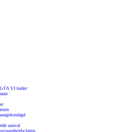
 GTA VI trailer
maan
ar
innen
g aangekondigd
ride aanval
duurzaamheidsclaims