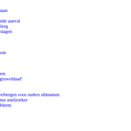
maan
ride aanval
 leeg
tslagen
ssie
eem
'gruweldaad'
 verbergen voor ouders ultimatum
nse asielzoeker
obleem