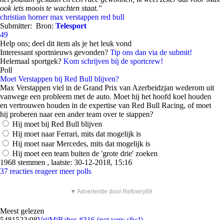
ook iets moois te wachten staat."
christian horner
max verstappen
red bull
Submitter:
Bron:
Telesport
49
Help ons; deel dit item als je het leuk vond
Interessant sportnieuws gevonden?
Tip ons dan via de submit!
Helemaal sportgek?
Kom schrijven bij de sportcrew!
Poll
Moet Verstappen bij Red Bull blijven?
Max Verstappen viel in de Grand Prix van Azerbeidzjan wederom uit
vanwege een probleem met de auto. Moet hij het hoofd koel houden
en vertrouwen houden in de expertise van Red Bull Racing, of moet
hij proberen naar een ander team over te stappen?
Hij moet bij Red Bull blijven
Hij moet naar Ferrari, mits dat mogelijk is
Hij moet naar Mercedes, mits dat mogelijk is
Hij moet een team buiten de 'grote drie' zoeken
1968 stemmen , laatste: 30-12-2018, 15:16
37 reacties
reageer
meer polls
▼ Advertentie door Refinery89
Meest gelezen
54815
23:08
VrijMiBabes #316 (not very sfw!)