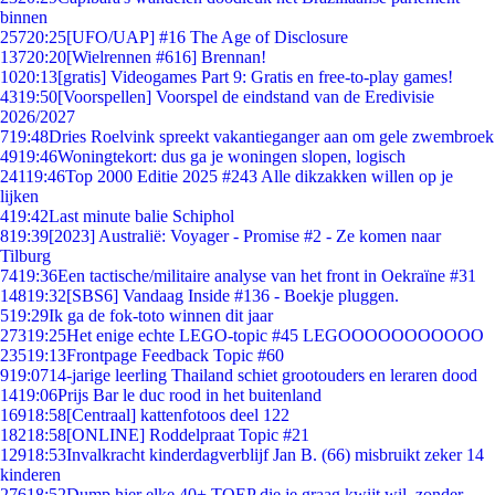
binnen
257
20:25
[UFO/UAP] #16 The Age of Disclosure
137
20:20
[Wielrennen #616] Brennan!
10
20:13
[gratis] Videogames Part 9: Gratis en free-to-play games!
43
19:50
[Voorspellen] Voorspel de eindstand van de Eredivisie
2026/2027
7
19:48
Dries Roelvink spreekt vakantieganger aan om gele zwembroek
49
19:46
Woningtekort: dus ga je woningen slopen, logisch
241
19:46
Top 2000 Editie 2025 #243 Alle dikzakken willen op je
lijken
4
19:42
Last minute balie Schiphol
8
19:39
[2023] Australië: Voyager - Promise #2 - Ze komen naar
Tilburg
74
19:36
Een tactische/militaire analyse van het front in Oekraïne #31
148
19:32
[SBS6] Vandaag Inside #136 - Boekje pluggen.
5
19:29
Ik ga de fok-toto winnen dit jaar
273
19:25
Het enige echte LEGO-topic #45 LEGOOOOOOOOOOO
235
19:13
Frontpage Feedback Topic #60
9
19:07
14-jarige leerling Thailand schiet grootouders en leraren dood
14
19:06
Prijs Bar le duc rood in het buitenland
169
18:58
[Centraal] kattenfotoos deel 122
182
18:58
[ONLINE] Roddelpraat Topic #21
129
18:53
Invalkracht kinderdagverblijf Jan B. (66) misbruikt zeker 14
kinderen
276
18:52
Dump hier elke 40+ TOEP die je graag kwijt wil, zonder