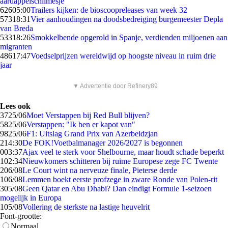
aardappelschilmesje
626
05:00
Trailers kijken: de bioscoopreleases van week 32
573
18:31
Vier aanhoudingen na doodsbedreiging burgemeester Depla
van Breda
533
18:26
Smokkelbende opgerold in Spanje, verdienden miljoenen aan
migranten
486
17:47
Voedselprijzen wereldwijd op hoogste niveau in ruim drie
jaar
▼ Advertentie door Refinery89
Lees ook
37
25/06
Moet Verstappen bij Red Bull blijven?
58
25/06
Verstappen: "Ik ben er kapot van"
98
25/06
F1: Uitslag Grand Prix van Azerbeidzjan
2
14:30
De FOK!Voetbalmanager 2026/2027 is begonnen
0
03:37
Ajax veel te sterk voor Shelbourne, maar houdt schade beperkt
1
02:34
Nieuwkomers schitteren bij ruime Europese zege FC Twente
2
06/08
Le Court wint na nerveuze finale, Pieterse derde
1
06/08
Lemmen boekt eerste profzege in zware Ronde van Polen-rit
3
05/08
Geen Qatar en Abu Dhabi? Dan eindigt Formule 1-seizoen
mogelijk in Europa
1
05/08
Vollering de sterkste na lastige heuvelrit
Font-grootte:
Normaal