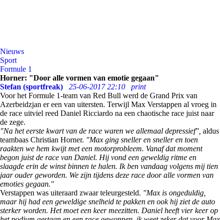
Nieuws
Sport
Formule 1
Horner: "Door alle vormen van emotie gegaan"
Stefan (sportfreak)
25-06-2017 22:10
print
Voor het Formule 1-team van Red Bull werd de Grand Prix van
Azerbeidzjan er een van uitersten. Terwijl Max Verstappen al vroeg in
de race uitviel reed Daniel Ricciardo na een chaotische race juist naar
de zege.
"Na het eerste kwart van de race waren we allemaal depressief",
aldus
teambaas Christian Horner.
"Max ging sneller en sneller en toen
raakten we hem kwijt met een motorprobleem. Vanaf dat moment
begon juist de race van Daniel. Hij vond een geweldig ritme en
slaagde erin de winst binnen te halen. Ik ben vandaag volgens mij tien
jaar ouder geworden. We zijn tijdens deze race door alle vormen van
emoties gegaan."
Verstappen was uiteraard zwaar teleurgesteld.
"Max is ongeduldig,
maar hij had een geweldige snelheid te pakken en ook hij ziet de auto
sterker worden. Het moet een keer meezitten. Daniel heeft vier keer op
het podium gestaan en een race gewonnen, ik weet zeker dat voor Max