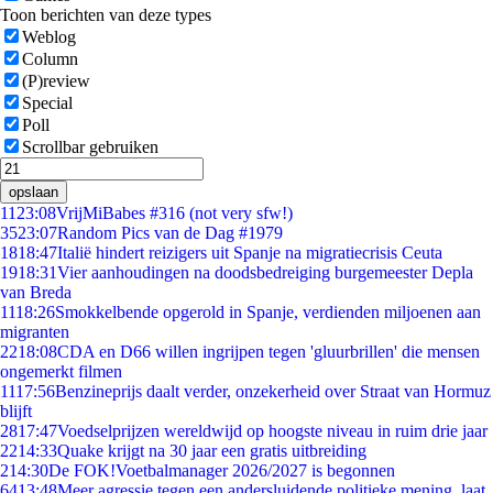
Toon berichten van deze types
Weblog
Column
(P)review
Special
Poll
Scrollbar gebruiken
opslaan
11
23:08
VrijMiBabes #316 (not very sfw!)
35
23:07
Random Pics van de Dag #1979
18
18:47
Italië hindert reizigers uit Spanje na migratiecrisis Ceuta
19
18:31
Vier aanhoudingen na doodsbedreiging burgemeester Depla
van Breda
11
18:26
Smokkelbende opgerold in Spanje, verdienden miljoenen aan
migranten
22
18:08
CDA en D66 willen ingrijpen tegen 'gluurbrillen' die mensen
ongemerkt filmen
11
17:56
Benzineprijs daalt verder, onzekerheid over Straat van Hormuz
blijft
28
17:47
Voedselprijzen wereldwijd op hoogste niveau in ruim drie jaar
22
14:33
Quake krijgt na 30 jaar een gratis uitbreiding
2
14:30
De FOK!Voetbalmanager 2026/2027 is begonnen
64
13:48
Meer agressie tegen een andersluidende politieke mening, laat