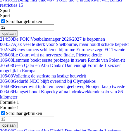
restricties 15
Sport
Sport
Scrollbar gebruiken
opslaan
2
14:30
De FOK!Voetbalmanager 2026/2027 is begonnen
0
03:37
Ajax veel te sterk voor Shelbourne, maar houdt schade beperkt
1
02:34
Nieuwkomers schitteren bij ruime Europese zege FC Twente
2
06/08
Le Court wint na nerveuze finale, Pieterse derde
1
06/08
Lemmen boekt eerste profzege in zware Ronde van Polen-rit
3
05/08
Geen Qatar en Abu Dhabi? Dan eindigt Formule 1-seizoen
mogelijk in Europa
1
05/08
Vollering de sterkste na lastige heuvelrit
3
05/08
Gedurfd NEC blijft overeind bij Olympiakos
1
04/08
Reusser wint tijdrit en neemt geel over, Nooijen knap tweede
0
03/08
Haugset houdt Kopecky af na indrukwekkende solo van 86
kilometer
Formule 1
Formule 1
Scrollbar gebruiken
opslaan
3
05/08
Geen Qatar en Abu Dhabi? Dan eindigt Formule 1-seizoen