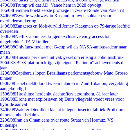
47
06/08
Trump wil dat J.D. Vance hem in 2028 opvolgt
1
06/08
Lemmen boekt eerste profzege in zware Ronde van Polen-rit
24
06/08
'Zwarte weduwes' in Rusland trouwen soldaten voor
overlijdensuitkering
14
06/08
Zangeres en Idols-jurylid Jerney Kaagman op 79-jarige leeftijd
overleden
10
06/08
Netflix-abonnees krijgen exclusieve early access tot
uitgebreide GTA VI trailer
65
06/08
Onlyfans-model met G-cup wil als NASA-ambassadeur naar
maan
24
06/08
Huisarts per direct uit vak gezet om ernstig alcoholmisbruik
3
06/08
XBOX platform krijgt zijn eigen "Platinum" achievements dit
jaar
12
06/08
Capibara's lopen Braziliaans parlementsgebouw Mato Grosso
binnen
69
06/08
Israël meldt dood twee militairen in Zuid-Libanon, vergelding
aangekondigd
15
06/08
Hiroshima herdenkt slachtoffers atoombom, 81 jaar later
19
06/08
Drone met explosieven bij Duits vliegveld voedt vrees voor
hybride aanval
34
06/08
Wakker Dier dient klacht in tegen insectenfabriek Protix om
duurzaamheidsclaims
22
06/08
Iran en Oman eens over route Straat van Hormuz, VS
buitenspel