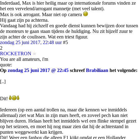
Inderdaad, Max is hier heilig maar op internationale forums vinden ze
het een vervelend/arrogant mannetje (met veel talent).
Max is ook arrogant. Maar niet op camera
Hij gaat zijn pa achterna.
Vandaag had hij zichzelf en goede dienst kunnen bewijzen door tussen
de monteurs te gaan staan tijdens de huldiging. Nu zit hijzelf zuur te
zijn achter de coulissen. Wat een triest figuur.
zondag 25 juni 2017, 22:48 uur
#5
2
ROCKETRON
You are all amateurs, i'm
quote:
Op
zondag 25 juni 2017 @ 22:45
schreef
Brabiliaan
het volgende:
[..]
Dit!
Iedereen (op een aantal trollen na, maar die kennen we inmiddels
allemaal) ziet wat Max in zijn mars heeft, en zoveel pech kan niet
blijven duren. Helaas heeft het inmiddels wel een flinke stempel gezet
op het seizoen, en moet hij nog maar zien dat hij de achterstand in
punten weggewerkt kan krijgen.
Dit! Weer een fanboy die alleen F1 kijkt omdat er een Hollander