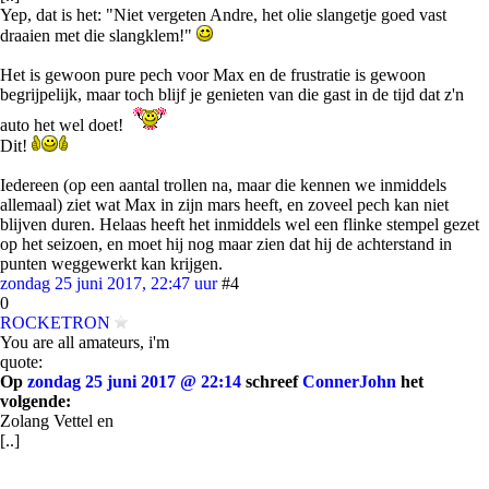
Yep, dat is het: "Niet vergeten Andre, het olie slangetje goed vast
draaien met die slangklem!"
Het is gewoon pure pech voor Max en de frustratie is gewoon
begrijpelijk, maar toch blijf je genieten van die gast in de tijd dat z'n
auto het wel doet!
Dit!
Iedereen (op een aantal trollen na, maar die kennen we inmiddels
allemaal) ziet wat Max in zijn mars heeft, en zoveel pech kan niet
blijven duren. Helaas heeft het inmiddels wel een flinke stempel gezet
op het seizoen, en moet hij nog maar zien dat hij de achterstand in
punten weggewerkt kan krijgen.
zondag 25 juni 2017, 22:47 uur
#4
0
ROCKETRON
You are all amateurs, i'm
quote:
Op
zondag 25 juni 2017 @ 22:14
schreef
ConnerJohn
het
volgende:
Zolang Vettel en
[..]