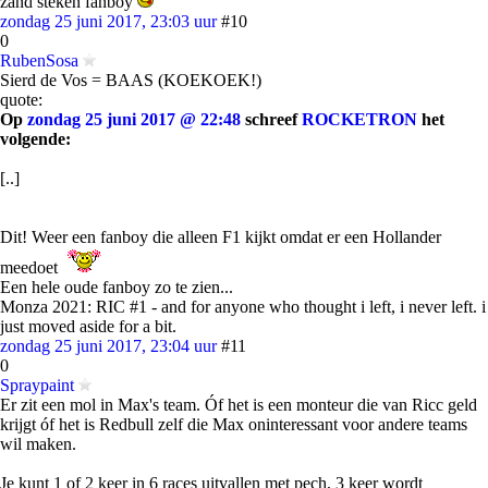
zand steken fanboy
zondag 25 juni 2017, 23:03 uur
#10
0
RubenSosa
Sierd de Vos = BAAS (KOEKOEK!)
quote:
Op
zondag 25 juni 2017 @ 22:48
schreef
ROCKETRON
het
volgende:
[..]
Dit! Weer een fanboy die alleen F1 kijkt omdat er een Hollander
meedoet
Een hele oude fanboy zo te zien...
Monza 2021: RIC #1 - and for anyone who thought i left, i never left. i
just moved aside for a bit.
zondag 25 juni 2017, 23:04 uur
#11
0
Spraypaint
Er zit een mol in Max's team. Óf het is een monteur die van Ricc geld
krijgt óf het is Redbull zelf die Max oninteressant voor andere teams
wil maken.
Je kunt 1 of 2 keer in 6 races uitvallen met pech, 3 keer wordt