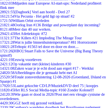
18
22:03
Miljarden naar Europese AI-start-ups: Nederland profiteert
flink mee
289
21:55
[Dagboek] Veel aan hoofd - Deel 27
161
21:54
Via Pecunia - Het geld ligt op straat! #2
17
21:50
William Orbit overleden
218
21:48
Oorlog Iran #136 Bridge and powerplant day incoming?
81
21:48
Meer dan 40 uur werken.
294
21:43
Het Atletiektopic #72
113
21:37
The Killers #21 Imploding The Mirage Tour
173
21:28
Wat is jullie binnenhuistemperatuur? #81 Horrorzomer
100
21:28
Teltopic #1563 tel door en door en door....
17
21:26
[HBO] Stuart Fails to Save the Universe (Big Bang Theory
spinoff)
42
21:19
Eeuwig voortleven
24
21:12
Op vakantie met (kleine) kinderen #30
143
21:08
Zaken waar je je echt dood aan ergert #17 - Werklui
248
20:58
Afbeeldingen die je gemaakt hebt met AI
255
20:58
Totale zonsverduistering 12-08-2026 (Groenland, IJsland en
Spanje) #1
179
20:53
Laatst gekochte CD/LP/MuziekDVD deel 75 | koopjes
118
20:45
Het RLS Social Media-topic #160 Zonder Kolonel!!
241
20:39
Wie gaan er dood in 2026?Post met een vleugje cynisme de
overledenen.
44
20:30
GGZ heeft mij gezond verklaard.
23
20:29
Capibara's wandelen doodleuk het Braziliaanse parlement