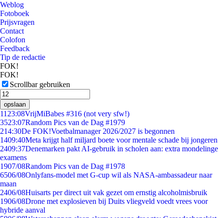
Weblog
Fotoboek
Prijsvragen
Contact
Colofon
Feedback
Tip de redactie
FOK!
FOK!
Scrollbar gebruiken
opslaan
11
23:08
VrijMiBabes #316 (not very sfw!)
35
23:07
Random Pics van de Dag #1979
2
14:30
De FOK!Voetbalmanager 2026/2027 is begonnen
14
09:40
Meta krijgt half miljard boete voor mentale schade bij jongeren
24
09:37
Denemarken pakt AI-gebruik in scholen aan: extra mondelinge
examens
19
07/08
Random Pics van de Dag #1978
65
06/08
Onlyfans-model met G-cup wil als NASA-ambassadeur naar
maan
24
06/08
Huisarts per direct uit vak gezet om ernstig alcoholmisbruik
19
06/08
Drone met explosieven bij Duits vliegveld voedt vrees voor
hybride aanval