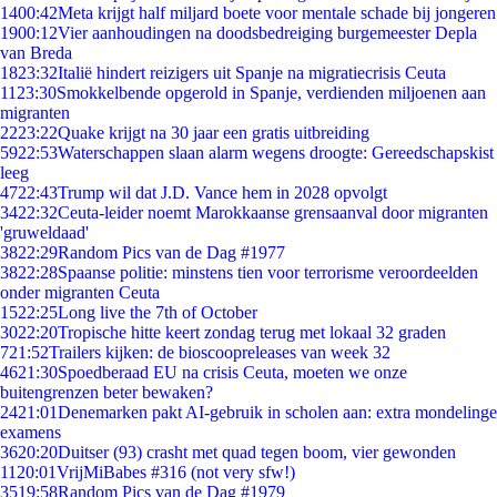
14
00:42
Meta krijgt half miljard boete voor mentale schade bij jongeren
19
00:12
Vier aanhoudingen na doodsbedreiging burgemeester Depla
van Breda
18
23:32
Italië hindert reizigers uit Spanje na migratiecrisis Ceuta
11
23:30
Smokkelbende opgerold in Spanje, verdienden miljoenen aan
migranten
22
23:22
Quake krijgt na 30 jaar een gratis uitbreiding
59
22:53
Waterschappen slaan alarm wegens droogte: Gereedschapskist
leeg
47
22:43
Trump wil dat J.D. Vance hem in 2028 opvolgt
34
22:32
Ceuta-leider noemt Marokkaanse grensaanval door migranten
'gruweldaad'
38
22:29
Random Pics van de Dag #1977
38
22:28
Spaanse politie: minstens tien voor terrorisme veroordeelden
onder migranten Ceuta
15
22:25
Long live the 7th of October
30
22:20
Tropische hitte keert zondag terug met lokaal 32 graden
7
21:52
Trailers kijken: de bioscoopreleases van week 32
46
21:30
Spoedberaad EU na crisis Ceuta, moeten we onze
buitengrenzen beter bewaken?
24
21:01
Denemarken pakt AI-gebruik in scholen aan: extra mondelinge
examens
36
20:20
Duitser (93) crasht met quad tegen boom, vier gewonden
11
20:01
VrijMiBabes #316 (not very sfw!)
35
19:58
Random Pics van de Dag #1979