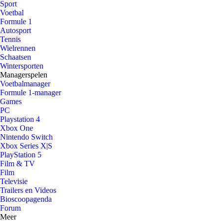
Sport
Voetbal
Formule 1
Autosport
Tennis
Wielrennen
Schaatsen
Wintersporten
Managerspelen
Voetbalmanager
Formule 1-manager
Games
PC
Playstation 4
Xbox One
Nintendo Switch
Xbox Series X|S
PlayStation 5
Film & TV
Film
Televisie
Trailers en Videos
Bioscoopagenda
Forum
Meer