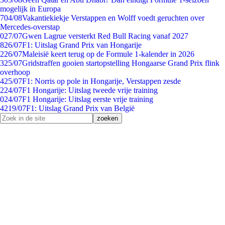
mogelijk in Europa
7
04/08
Vakantiekiekje Verstappen en Wolff voedt geruchten over
Mercedes-overstap
0
27/07
Gwen Lagrue versterkt Red Bull Racing vanaf 2027
8
26/07
F1: Uitslag Grand Prix van Hongarije
2
26/07
Maleisië keert terug op de Formule 1-kalender in 2026
3
25/07
Gridstraffen gooien startopstelling Hongaarse Grand Prix flink
overhoop
4
25/07
F1: Norris op pole in Hongarije, Verstappen zesde
2
24/07
F1 Hongarije: Uitslag tweede vrije training
0
24/07
F1 Hongarije: Uitslag eerste vrije training
42
19/07
F1: Uitslag Grand Prix van België