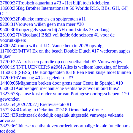
276
00:37
Tropisch aquarium #73 - Het blijft toch kriebelen.
186
00:35
Big Brother International # 56 Worlds RLS, BBs, GH, GF,
OT
202
00:32
Politieke meme's en spotprenten #11
92
00:31
Vrouwen willen geen man meer #30
95
00:30
Koopzegels sparen bij AH duurt straks 2x zo lang
251
00:27
[Videoland] B&B vol liefde 6de seizoen #1 voor de
vooruitkijkers
43
00:24
Trump wil dat J.D. Vance hem in 2028 opvolgt
117
00:23
[MTV] Ex on the beach Double Dutch #17 wederom aapjes
kijken
177
00:22
Ajax is een parodie op een voetbalclub #7 Vuurwerkjes
60
00:19
[INFLUENCERS #296] Alles is welkom kneuzing of breuk
115
00:18
[SBS6] De Bondgenoten #318 Een klein kusje moet kunnen
172
00:16
Vandaag 40 jaar geleden... #3
144
00:06
Migranten breken door grens naar Ceuta in Spanje,l #10
65
00:01
Aanbrengen mechanische ventilatie zinvol in oud huis?
13
23:57
Spaanse kust onder vuur van Portugese oorlogsschepen: 120
gewonden
38
23:54
[2026/2027] Eredivisietoto #1
157
23:48
Oorlog in Oekraïne #1318 Drone baby drone
15
23:43
Rechtszaak dodelijk ongeluk uitgesteld vanwege vakantie
advocaat
28
23:36
Chinese rechtbank veroordeelt voormalige lokale functionaris
tot dood