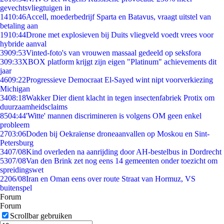
gevechtsvliegtuigen in
14
10:46
Accell, moederbedrijf Sparta en Batavus, vraagt uitstel van
betaling aan
19
10:44
Drone met explosieven bij Duits vliegveld voedt vrees voor
hybride aanval
39
09:53
Vinted-foto's van vrouwen massaal gedeeld op seksfora
3
09:33
XBOX platform krijgt zijn eigen "Platinum" achievements dit
jaar
46
09:22
Progressieve Democraat El-Sayed wint nipt voorverkiezing
Michigan
34
08:18
Wakker Dier dient klacht in tegen insectenfabriek Protix om
duurzaamheidsclaims
85
04:44
'Witte' mannen discrimineren is volgens OM geen enkel
probleem
27
03:06
Doden bij Oekraïense droneaanvallen op Moskou en Sint-
Petersburg
34
07/08
Kind overleden na aanrijding door AH-bestelbus in Dordrecht
53
07/08
Van den Brink zet nog eens 14 gemeenten onder toezicht om
spreidingswet
22
06/08
Iran en Oman eens over route Straat van Hormuz, VS
buitenspel
Forum
Forum
Scrollbar gebruiken