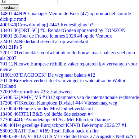
opslaan
148
01:44
NPO-manager Menno de Boer (47) op non-actief stuurde
dick-pic rond
40
01:40
[Crowdfunding] #443 Rentestijgingen?
134
01:36
[DRT SC] #6: RendacGoden sponsored by TONZON
198
01:28
Tour de France femmes 2026 #4 op de Ventoux
224
01:24
Nederland stevent af op watertekort
6
01:21
Ps 5
72
01:20
Techniekles verdwijnt uit onderbouw: maar half zo veel uren
als 2007
7
01:12
Nieuwe Europese richtlijn: vaker repareren ipv vervangen voor
nieuw
116
01:03
[DAGBOEK] De weg naar balans #12
2
01:00
Bezoeker verliest deel van vinger in waterattractie Walibi
Holland
37
00:58
Horrorfilms #33: Halloween
254
00:52
[AMV] VS #1312 spammers van de internationale rechtsorde
173
00:47
[Keuken Kampioen Divisie] #44 Vitesse mag weg
257
00:47
Hennie van der Most failliet verklaard
184
00:46
[RTL] B&B vol liefde 6de seizoen #4
273
00:44
De Avondetappe #176 - Met Ellen ten Damme.
4
00:40
Het gezellige Eurojackpot KNVB Bekertopic 2026/27 #1
58
00:39
[ATP Tour] #169 Tosti Tallon back on fire
69
00:39
GTA VI #12 GTA VI Extended look 27 Augustus Netflix/YT