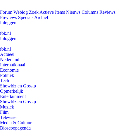
Forum
Weblog
Zoek
Actieve Items
Nieuws
Columns
Reviews
Previews
Specials
Archief
Inloggen
fok.nl
Inloggen
fok.nl
Actueel
Nederland
Internationaal
Economie
Politiek
Tech
Showbiz en Gossip
Opmerkelijk
Entertainment
Showbiz en Gossip
Muziek
Film
Televisie
Media & Cultuur
Bioscoopagenda