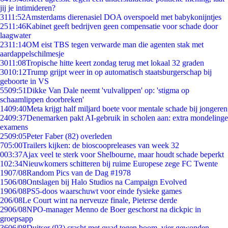
jij je intimideren?
31
11:52
Amsterdams dierenasiel DOA overspoeld met babykonijntjes
25
11:46
Kabinet geeft bedrijven geen compensatie voor schade door
laagwater
23
11:14
OM eist TBS tegen verwarde man die agenten stak met
aardappelschilmesje
30
11:08
Tropische hitte keert zondag terug met lokaal 32 graden
30
10:12
Trump grijpt weer in op automatisch staatsburgerschap bij
geboorte in VS
55
09:51
Dikke Van Dale neemt 'vulvalippen' op: 'stigma op
schaamlippen doorbreken'
14
09:40
Meta krijgt half miljard boete voor mentale schade bij jongeren
24
09:37
Denemarken pakt AI-gebruik in scholen aan: extra mondelinge
examens
25
09:05
Peter Faber (82) overleden
7
05:00
Trailers kijken: de bioscoopreleases van week 32
0
03:37
Ajax veel te sterk voor Shelbourne, maar houdt schade beperkt
1
02:34
Nieuwkomers schitteren bij ruime Europese zege FC Twente
19
07/08
Random Pics van de Dag #1978
15
06/08
Ontslagen bij Halo Studios na Campaign Evolved
19
06/08
PS5-doos waarschuwt voor einde fysieke games
2
06/08
Le Court wint na nerveuze finale, Pieterse derde
29
06/08
NPO-manager Menno de Boer geschorst na dickpic in
groepsapp
36
06/08
Duitser (93) crasht met quad tegen boom, vier gewonden