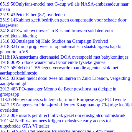
65
19:50
Onlyfans-model met G-cup wil als NASA-ambassadeur naar
maan
25
19:43
Peter Faber (82) overleden
25
19:14
Kabinet geeft bedrijven geen compensatie voor schade door
laagwater
24
18:41
'Zwarte weduwes' in Rusland trouwen soldaten voor
overlijdensuitkering
15
18:32
Ontslagen bij Halo Studios na Campaign Evolved
30
18:32
Trump grijpt weer in op automatisch staatsburgerschap bij
geboorte in VS
31
18:19
Amsterdams dierenasiel DOA overspoeld met babykonijntjes
19
18:06
PS5-doos waarschuwt voor einde fysieke games
23
17:58
OM eist TBS tegen verwarde man die agenten stak met
aardappelschilmesje
69
15:03
Israël meldt dood twee militairen in Zuid-Libanon, vergelding
aangekondigd
29
13:48
NPO-manager Menno de Boer geschorst na dickpic in
groepsapp
1
13:37
Nieuwkomers schitteren bij ruime Europese zege FC Twente
14
12:19
Zangeres en Idols-jurylid Jerney Kaagman op 79-jarige leeftijd
overleden
24
12:00
Huisarts per direct uit vak gezet om ernstig alcoholmisbruik
10
11:41
Netflix-abonnees krijgen exclusieve early access tot
uitgebreide GTA VI trailer
26
10:54
NAVO zet wegens Russische provocatie 250% meer