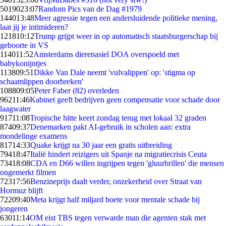
50190
23:07
Random Pics van de Dag #1979
1440
13:48
Meer agressie tegen een andersluidende politieke mening,
laat jij je intimideren?
1218
10:12
Trump grijpt weer in op automatisch staatsburgerschap bij
geboorte in VS
1140
11:52
Amsterdams dierenasiel DOA overspoeld met
babykonijntjes
1138
09:51
Dikke Van Dale neemt 'vulvalippen' op: 'stigma op
schaamlippen doorbreken'
1088
09:05
Peter Faber (82) overleden
962
11:46
Kabinet geeft bedrijven geen compensatie voor schade door
laagwater
917
11:08
Tropische hitte keert zondag terug met lokaal 32 graden
874
09:37
Denemarken pakt AI-gebruik in scholen aan: extra
mondelinge examens
817
14:33
Quake krijgt na 30 jaar een gratis uitbreiding
794
18:47
Italië hindert reizigers uit Spanje na migratiecrisis Ceuta
734
18:08
CDA en D66 willen ingrijpen tegen 'gluurbrillen' die mensen
ongemerkt filmen
723
17:56
Benzineprijs daalt verder, onzekerheid over Straat van
Hormuz blijft
722
09:40
Meta krijgt half miljard boete voor mentale schade bij
jongeren
630
11:14
OM eist TBS tegen verwarde man die agenten stak met