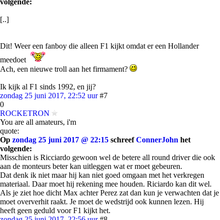
volgende:
[..]
Dit! Weer een fanboy die alleen F1 kijkt omdat er een Hollander
meedoet
Ach, een nieuwe troll aan het firmament?
Ik kijk al F1 sinds 1992, en jij?
zondag 25 juni 2017, 22:52 uur
#7
0
ROCKETRON
You are all amateurs, i'm
quote:
Op
zondag 25 juni 2017 @ 22:15
schreef
ConnerJohn
het
volgende:
Misschien is Ricciardo gewoon wel de betere all round driver die ook
aan de monteurs beter kan uitleggen wat er moet gebeuren.
Dat denk ik niet maar hij kan niet goed omgaan met het verkregen
materiaal. Daar moet hij rekening mee houden. Riciardo kan dit wel.
Als je ziet hoe dicht Max achter Perez zat dan kun je verwachten dat je
moet oververhit raakt. Je moet de wedstrijd ook kunnen lezen. Hij
heeft geen geduld voor F1 kijkt het.
zondag 25 juni 2017, 22:56 uur
#8