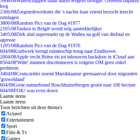
59
06/08
Waterschappen slaan alarm wegens droogte: Gereedschapskist
leeg
23
06/08
Zorgmedewerkster die 's nachts haar vriend bezocht terecht
ontslagen
38
06/08
Random Pics van de Dag #1977
21
05/08
Tanken in België wordt nóg aantrekkelijker
34
05/08
Dirk sluit supermarkt op de Wallen na golf van diefstal en
agressie
12
05/08
Random Pics van de Dag #1976
6
04/08
Kraftwerk brengt ruimteschip terug naar Eindhoven
20
04/08
Apple vecht Britse eis tot inbouwen backdoor in iCloud aan
85
04/08
'Witte' mannen discrimineren is volgens OM geen enkel
probleem
34
04/08
Ceuta-leider noemt Marokkaanse grensaanval door migranten
'gruweldaad'
6
04/08
Grote natuurbrand Boschhuizerbergen groeit naar 100 hectare
6
04/08
FOK! was even down
Laatste items
Laatste items
Toon berichten uit deze thema's
Actueel
Entertainment
Sport
Film & Tv
Games