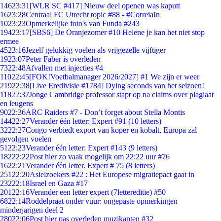
146
23:31
[WLR SC #417] Nieuw deel openen was kaputt
16
23:28
Centraal FC Utrecht topic #88 - #CorreiaIn
10
23:23
Opmerkelijke foto's van Funda #243
194
23:17
[SBS6] De Oranjezomer #10 Helene je kan het niet stop
ermee
45
23:16
Jezelf gelukkig voelen als vrijgezelle vijftiger
19
23:07
Peter Faber is overleden
73
22:48
Afvallen met injecties #4
110
22:45
[FOK!Voetbalmanager 2026/2027] #1 We zijn er weer
219
22:38
[Live Eredivisie #1784] Dying seconds van het seizoen!
118
22:37
Jonge Cambridge professor stapt op na claims over plagiaat
en leugens
90
22:36
ARC Raiders #7 - Don’t forget about Stella Montis
144
22:27
Verander één letter: Expert #91 (10 letters)
32
22:27
Congo verbiedt export van koper en kobalt, Europa zal
gevolgen voelen
51
22:23
Verander één letter: Expert #143 (9 letters)
182
22:22
Post hier zo vaak mogelijk om 22:22 uur #76
16
22:21
Verander één letter. Expert # 75 (8 letters)
251
22:20
Asielzoekers #22 : Het Europese migratiepact gaat in
232
22:18
Israel en Gaza #17
201
22:16
Verander een letter expert (7lettereditie) #50
68
22:14
Roddelpraat onder vuur: ongepaste opmerkingen
minderjarigen deel 2
280
22:06
Post hier pas overleden muzikanten #32