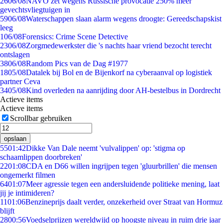
26
06/08
NAVO zet wegens Russische provocatie 250% meer
gevechtsvliegtuigen in
59
06/08
Waterschappen slaan alarm wegens droogte: Gereedschapskist
leeg
1
06/08
Forensics: Crime Scene Detective
23
06/08
Zorgmedewerkster die 's nachts haar vriend bezocht terecht
ontslagen
38
06/08
Random Pics van de Dag #1977
18
05/08
Datalek bij Bol en de Bijenkorf na cyberaanval op logistiek
partner Ceva
34
05/08
Kind overleden na aanrijding door AH-bestelbus in Dordrecht
Actieve items
Actieve items
Scrollbar gebruiken
opslaan
55
01:42
Dikke Van Dale neemt 'vulvalippen' op: 'stigma op
schaamlippen doorbreken'
22
01:08
CDA en D66 willen ingrijpen tegen 'gluurbrillen' die mensen
ongemerkt filmen
64
01:07
Meer agressie tegen een andersluidende politieke mening, laat
jij je intimideren?
11
01:06
Benzineprijs daalt verder, onzekerheid over Straat van Hormuz
blijft
28
00:56
Voedselprijzen wereldwijd op hoogste niveau in ruim drie jaar