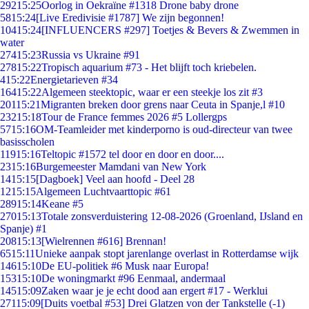
292
15:25
Oorlog in Oekraïne #1318 Drone baby drone
58
15:24
[Live Eredivisie #1787] We zijn begonnen!
104
15:24
[INFLUENCERS #297] Toetjes & Bevers & Zwemmen in
water
274
15:23
Russia vs Ukraine #91
278
15:22
Tropisch aquarium #73 - Het blijft toch kriebelen.
4
15:22
Energietarieven #34
164
15:22
Algemeen steektopic, waar er een steekje los zit #3
201
15:21
Migranten breken door grens naar Ceuta in Spanje,l #10
232
15:18
Tour de France femmes 2026 #5 Lollergps
57
15:16
OM-Teamleider met kinderporno is oud-directeur van twee
basisscholen
119
15:16
Teltopic #1572 tel door en door en door....
23
15:16
Burgemeester Mamdani van New York
14
15:15
[Dagboek] Veel aan hoofd - Deel 28
12
15:15
Algemeen Luchtvaarttopic #61
289
15:14
Keane #5
270
15:13
Totale zonsverduistering 12-08-2026 (Groenland, IJsland en
Spanje) #1
208
15:13
[Wielrennen #616] Brennan!
65
15:11
Unieke aanpak stopt jarenlange overlast in Rotterdamse wijk
146
15:10
De EU-politiek #6 Musk naar Europa!
153
15:10
De woningmarkt #96 Eenmaal, andermaal
145
15:09
Zaken waar je je echt dood aan ergert #17 - Werklui
271
15:09
[Duits voetbal #53] Drei Glatzen von der Tankstelle (-1)