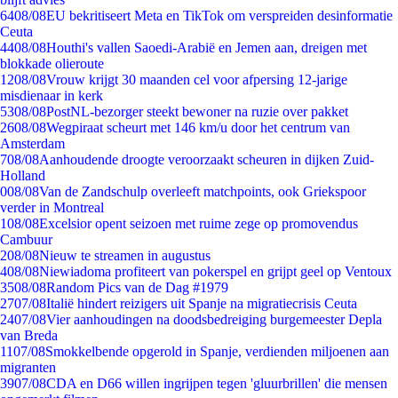
64
08/08
EU bekritiseert Meta en TikTok om verspreiden desinformatie
Ceuta
44
08/08
Houthi's vallen Saoedi-Arabië en Jemen aan, dreigen met
blokkade olieroute
12
08/08
Vrouw krijgt 30 maanden cel voor afpersing 12-jarige
misdienaar in kerk
53
08/08
PostNL-bezorger steekt bewoner na ruzie over pakket
26
08/08
Wegpiraat scheurt met 146 km/u door het centrum van
Amsterdam
7
08/08
Aanhoudende droogte veroorzaakt scheuren in dijken Zuid-
Holland
0
08/08
Van de Zandschulp overleeft matchpoints, ook Griekspoor
verder in Montreal
1
08/08
Excelsior opent seizoen met ruime zege op promovendus
Cambuur
2
08/08
Nieuw te streamen in augustus
4
08/08
Niewiadoma profiteert van pokerspel en grijpt geel op Ventoux
35
08/08
Random Pics van de Dag #1979
27
07/08
Italië hindert reizigers uit Spanje na migratiecrisis Ceuta
24
07/08
Vier aanhoudingen na doodsbedreiging burgemeester Depla
van Breda
11
07/08
Smokkelbende opgerold in Spanje, verdienden miljoenen aan
migranten
39
07/08
CDA en D66 willen ingrijpen tegen 'gluurbrillen' die mensen