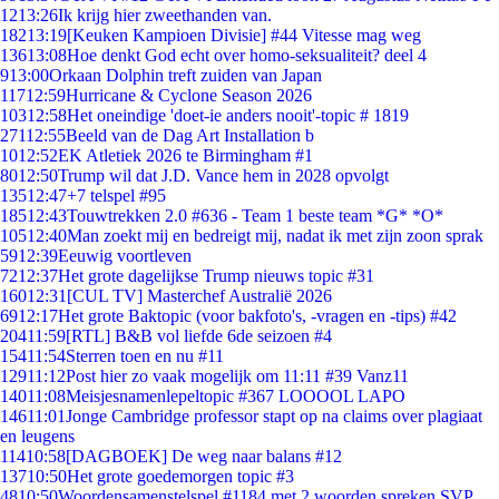
12
13:26
Ik krijg hier zweethanden van.
182
13:19
[Keuken Kampioen Divisie] #44 Vitesse mag weg
136
13:08
Hoe denkt God echt over homo-seksualiteit? deel 4
9
13:00
Orkaan Dolphin treft zuiden van Japan
117
12:59
Hurricane & Cyclone Season 2026
103
12:58
Het oneindige 'doet-ie anders nooit'-topic # 1819
271
12:55
Beeld van de Dag Art Installation b
10
12:52
EK Atletiek 2026 te Birmingham #1
80
12:50
Trump wil dat J.D. Vance hem in 2028 opvolgt
135
12:47
+7 telspel #95
185
12:43
Touwtrekken 2.0 #636 - Team 1 beste team *G* *O*
105
12:40
Man zoekt mij en bedreigt mij, nadat ik met zijn zoon sprak
59
12:39
Eeuwig voortleven
72
12:37
Het grote dagelijkse Trump nieuws topic #31
160
12:31
[CUL TV] Masterchef Australië 2026
69
12:17
Het grote Baktopic (voor bakfoto's, -vragen en -tips) #42
204
11:59
[RTL] B&B vol liefde 6de seizoen #4
154
11:54
Sterren toen en nu #11
129
11:12
Post hier zo vaak mogelijk om 11:11 #39 Vanz11
140
11:08
Meisjesnamenlepeltopic #367 LOOOOL LAPO
146
11:01
Jonge Cambridge professor stapt op na claims over plagiaat
en leugens
114
10:58
[DAGBOEK] De weg naar balans #12
137
10:50
Het grote goedemorgen topic #3
48
10:50
Woordensamenstelspel #1184 met 2 woorden spreken SVP