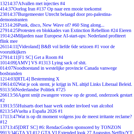
132
14:37
Afvallen met injecties #4
4
14:37
Oorlog Iran #137 Op naar een mooie toekomst
230
14:37
Burgemeester Utrecht belaagd door pro-palestina-
demonstranten
215
14:26
Punk, disco, New Wave of? #60 Sing along...
279
14:25
Protesten en blokkades van Extinction Rebellion #24 Eieren
19
14:24
Miljarden naar Europese AI-start-ups: Nederland profiteert
flink mee
261
14:11
[Videoland] B&B vol liefde 6de seizoen #1 voor de
vooruitkijkers
279
14:11
[F1 SC] Get a Room #4
10
14:09
[AMV] VS #1313 Lying sack of shit.
0
14:07
Noodtoestand in westelijke provincie Canada vanwege
bosbranden
12
14:03
[RTL4] Bestemming X
196
14:02
Wat je ook stemt, je krijgt in NL altijd Links Liberaal Beleid.
93
13:56
Nederlandse Politiek #725
266
13:56
Agent smijt zwangere vrouw op de grond, onderzoek gestart
#2
139
13:55
Huisarts doet haar werk onder invloed van alcohol
82
13:54
Vuelta a España 2026 #1
171
13:47
Wat is op dit moment volgens jou de meest irritante reclame?
#12
137
13:45
[DRT SC] #6: RendacGoden sponsored by TONZON
99
13:34
GTA VI #12 GTA VI Extended look 27 Augustus Netflix/YT