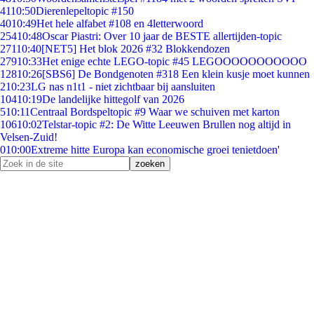
41
10:50
Dierenlepeltopic #150
40
10:49
Het hele alfabet #108 en 4letterwoord
254
10:48
Oscar Piastri: Over 10 jaar de BESTE allertijden-topic
271
10:40
[NET5] Het blok 2026 #32 Blokkendozen
279
10:33
Het enige echte LEGO-topic #45 LEGOOOOOOOOOOO
128
10:26
[SBS6] De Bondgenoten #318 Een klein kusje moet kunnen
2
10:23
LG nas n1t1 - niet zichtbaar bij aansluiten
104
10:19
De landelijke hittegolf van 2026
5
10:11
Centraal Bordspeltopic #9 Waar we schuiven met karton
106
10:02
Telstar-topic #2: De Witte Leeuwen Brullen nog altijd in
Velsen-Zuid!
0
10:00
Extreme hitte Europa kan economische groei tenietdoen'