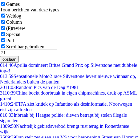
Games
Toon berichten van deze types
Weblog
Column
(P)review
Special
Poll
Scrollbar gebruiken
opslaan
0
14:46
Aprilia domineert Britse Grand Prix op Silverstone met dubbele
top-3
0
13:59
Sensationele Moto2-race Silverstone levert nieuwe winnaar op,
Nederlanders buiten de punten
20
11:03
Random Pics van de Dag #1981
31
10:39
China boekt doorbraak in eigen chipmachines, druk op ASML
groeit
14
10:24
FIFA ziet kritiek op Infantino als desinformatie, Noorwegen
eist zijn aftreden
8
10:03
Inbraak bij Haagse politie: dieven betrapt bij stelen illegale
sigaretten
18
09:50
Nachtelijk gebiedsverbod brengt rust terug in Rotterdamse
wijk
25
09:39
Iran stelt zes eisen aan VS voor heropening Straat van Hormuz