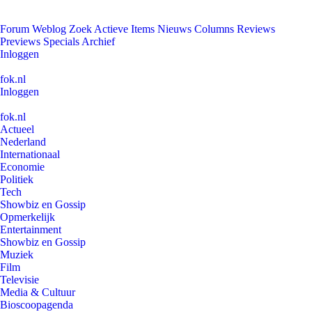
Forum
Weblog
Zoek
Actieve Items
Nieuws
Columns
Reviews
Previews
Specials
Archief
Inloggen
fok.nl
Inloggen
fok.nl
Actueel
Nederland
Internationaal
Economie
Politiek
Tech
Showbiz en Gossip
Opmerkelijk
Entertainment
Showbiz en Gossip
Muziek
Film
Televisie
Media & Cultuur
Bioscoopagenda