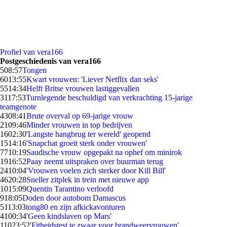
Profiel van vera166
Postgeschiedenis van vera166
5
08:57
Tongen
60
13:55
Kwart vrouwen: 'Liever Netflix dan seks'
55
14:34
Helft Britse vrouwen lastiggevallen
31
17:53
Turnlegende beschuldigd van verkrachting 15-jarige
teamgenote
43
08:41
Brute overval op 69-jarige vrouw
21
09:46
Minder vrouwen in top bedrijven
16
02:30
'Langste hangbrug ter wereld' geopend
15
14:16
'Snapchat groeit sterk onder vrouwen'
77
10:19
Saudische vrouw opgepakt na ophef om minirok
19
16:52
Paay neemt uitspraken over buurman terug
24
10:04
'Vrouwen voelen zich sterker door Kill Bill'
46
20:28
Sneller zitplek in trein met nieuwe app
10
15:09
Quentin Tarantino verloofd
9
18:05
Doden door autobom Damascus
51
13:03
tong80 en zijn afkickavonturen
41
00:34
'Geen kindslaven op Mars'
110
23:52
'Fitheidstest te zwaar voor brandweervrouwen'