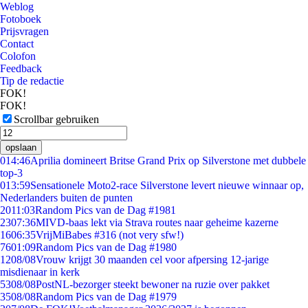
Weblog
Fotoboek
Prijsvragen
Contact
Colofon
Feedback
Tip de redactie
FOK!
FOK!
Scrollbar gebruiken
opslaan
0
14:46
Aprilia domineert Britse Grand Prix op Silverstone met dubbele
top-3
0
13:59
Sensationele Moto2-race Silverstone levert nieuwe winnaar op,
Nederlanders buiten de punten
20
11:03
Random Pics van de Dag #1981
23
07:36
MIVD-baas lekt via Strava routes naar geheime kazerne
16
06:35
VrijMiBabes #316 (not very sfw!)
76
01:09
Random Pics van de Dag #1980
12
08/08
Vrouw krijgt 30 maanden cel voor afpersing 12-jarige
misdienaar in kerk
53
08/08
PostNL-bezorger steekt bewoner na ruzie over pakket
35
08/08
Random Pics van de Dag #1979