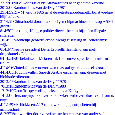
23
15:01
MIVD-baas lekt via Strava routes naar geheime kazerne
20
15:00
Random Pics van de Dag #1981
25
14:59
RIVM vindt PFAS in al de geteste moedermelk, borstvoeding
blijft advies
31
14:51
China boekt doorbraak in eigen chipmachines, druk op ASML
groeit
8
14:50
Inbraak bij Haagse politie: dieven betrapt bij stelen illegale
sigaretten
18
14:35
Nachtelijk gebiedsverbod brengt rust terug in Rotterdamse
wijk
6
14:34
Nieuwe president De la Espriella gaat strijd aan met
drugskartels Colombia
64
14:21
EU bekritiseert Meta en TikTok om verspreiden desinformatie
Ceuta
41
14:16
Vinted-foto's van vrouwen massaal gedeeld op seksfora
44
14:03
Houthi's vallen Saoedi-Arabië en Jemen aan, dreigen met
blokkade olieroute
20
13:47
Random Pics van de Dag #1978
76
13:16
Random Pics van de Dag #1980
13
13:10
Geen 'happy end' bij seksdate via Kinky.nl
14
13:06
Benzineprijs daalt verder, onzekerheid over Straat van Hormuz
blijft
41
12:39
XR blokkeert A12 ruim twee uur, agent gebeten bij
aanhouding
8
12:37
Vrouw krijgt door verwisseling het embryo van ander stel