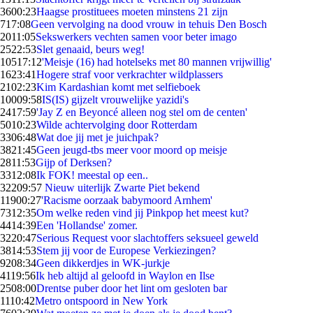
36
00:23
Haagse prostituees moeten minstens 21 zijn
7
17:08
Geen vervolging na dood vrouw in tehuis Den Bosch
20
11:05
Sekswerkers vechten samen voor beter imago
25
22:53
Slet genaaid, beurs weg!
105
17:12
'Meisje (16) had hotelseks met 80 mannen vrijwillig'
16
23:41
Hogere straf voor verkrachter wildplassers
21
02:23
Kim Kardashian komt met selfieboek
100
09:58
IS(IS) gijzelt vrouwelijke yazidi's
24
17:59
'Jay Z en Beyoncé alleen nog stel om de centen'
50
10:23
Wilde achtervolging door Rotterdam
33
06:48
Wat doe jij met je juichpak?
38
21:45
Geen jeugd-tbs meer voor moord op meisje
28
11:53
Gijp of Derksen?
33
12:08
Ik FOK! meestal op een..
322
09:57
Nieuw uiterlijk Zwarte Piet bekend
119
00:27
'Racisme oorzaak babymoord Arnhem'
73
12:35
Om welke reden vind jij Pinkpop het meest kut?
44
14:39
Een 'Hollandse' zomer.
32
20:47
Serious Request voor slachtoffers seksueel geweld
38
14:53
Stem jij voor de Europese Verkiezingen?
92
08:34
Geen dikkerdjes in WK-jurkje
41
19:56
Ik heb altijd al geloofd in Waylon en Ilse
25
08:00
Drentse puber door het lint om gesloten bar
11
10:42
Metro ontspoord in New York