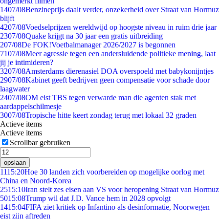
ongemerkt filmen
14
07/08
Benzineprijs daalt verder, onzekerheid over Straat van Hormuz
blijft
42
07/08
Voedselprijzen wereldwijd op hoogste niveau in ruim drie jaar
23
07/08
Quake krijgt na 30 jaar een gratis uitbreiding
2
07/08
De FOK!Voetbalmanager 2026/2027 is begonnen
71
07/08
Meer agressie tegen een andersluidende politieke mening, laat
jij je intimideren?
32
07/08
Amsterdams dierenasiel DOA overspoeld met babykonijntjes
29
07/08
Kabinet geeft bedrijven geen compensatie voor schade door
laagwater
24
07/08
OM eist TBS tegen verwarde man die agenten stak met
aardappelschilmesje
30
07/08
Tropische hitte keert zondag terug met lokaal 32 graden
Actieve items
Actieve items
Scrollbar gebruiken
opslaan
11
15:20
Hoe 30 landen zich voorbereiden op mogelijke oorlog met
China en Noord-Korea
25
15:10
Iran stelt zes eisen aan VS voor heropening Straat van Hormuz
50
15:08
Trump wil dat J.D. Vance hem in 2028 opvolgt
14
15:04
FIFA ziet kritiek op Infantino als desinformatie, Noorwegen
eist zijn aftreden