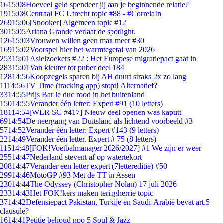
16
15:08
Hoeveel geld spendeer jij aan je beginnende relatie?
19
15:08
Centraal FC Utrecht topic #88 - #CorreiaIn
269
15:06
[Snooker] Algemeen topic #12
30
15:05
Ariana Grande verlaat de spotlight.
126
15:03
Vrouwen willen geen man meer #30
169
15:02
Voorspel hier het warmtegetal van 2026
253
15:01
Asielzoekers #22 : Het Europese migratiepact gaat in
283
15:01
Van kleuter tot puber deel 184
128
14:56
Koopzegels sparen bij AH duurt straks 2x zo lang
11
14:56
TV Time (tracking app) stopt! Alternatief?
33
14:55
Prijs Bar le duc rood in het buitenland
150
14:55
Verander één letter: Expert #91 (10 letters)
181
14:54
[WLR SC #417] Nieuw deel openen was kaputt
69
14:54
De neergang van Duitsland als lichtend voorbeeld #3
57
14:52
Verander één letter: Expert #143 (9 letters)
22
14:49
Verander één letter. Expert # 75 (8 letters)
115
14:48
[FOK!Voetbalmanager 2026/2027] #1 We zijn er weer
255
14:47
Nederland stevent af op watertekort
208
14:47
Verander een letter expert (7lettereditie) #50
299
14:46
MotoGP #93 Met de TT in Assen
230
14:44
The Odyssey (Christopher Nolan) 17 juli 2026
233
14:43
Het FOK!kers maken teringherrie topic
37
14:42
Defensiepact Pakistan, Turkije en Saudi-Arabië bevat art.5
clausule?
16
14:41
Petitie behoud npo 5 Soul & Jazz