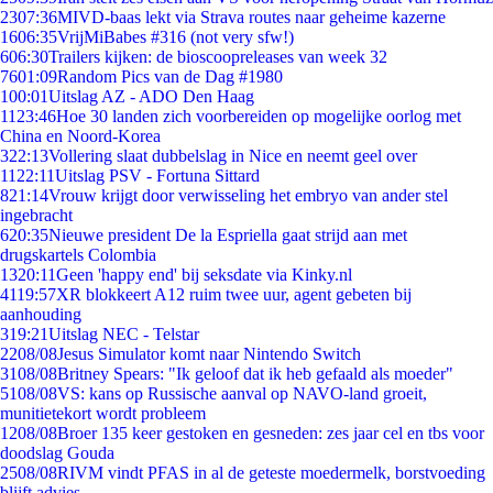
23
07:36
MIVD-baas lekt via Strava routes naar geheime kazerne
16
06:35
VrijMiBabes #316 (not very sfw!)
6
06:30
Trailers kijken: de bioscoopreleases van week 32
76
01:09
Random Pics van de Dag #1980
1
00:01
Uitslag AZ - ADO Den Haag
11
23:46
Hoe 30 landen zich voorbereiden op mogelijke oorlog met
China en Noord-Korea
3
22:13
Vollering slaat dubbelslag in Nice en neemt geel over
11
22:11
Uitslag PSV - Fortuna Sittard
8
21:14
Vrouw krijgt door verwisseling het embryo van ander stel
ingebracht
6
20:35
Nieuwe president De la Espriella gaat strijd aan met
drugskartels Colombia
13
20:11
Geen 'happy end' bij seksdate via Kinky.nl
41
19:57
XR blokkeert A12 ruim twee uur, agent gebeten bij
aanhouding
3
19:21
Uitslag NEC - Telstar
22
08/08
Jesus Simulator komt naar Nintendo Switch
31
08/08
Britney Spears: "Ik geloof dat ik heb gefaald als moeder"
51
08/08
VS: kans op Russische aanval op NAVO-land groeit,
munitietekort wordt probleem
12
08/08
Broer 135 keer gestoken en gesneden: zes jaar cel en tbs voor
doodslag Gouda
25
08/08
RIVM vindt PFAS in al de geteste moedermelk, borstvoeding
blijft advies