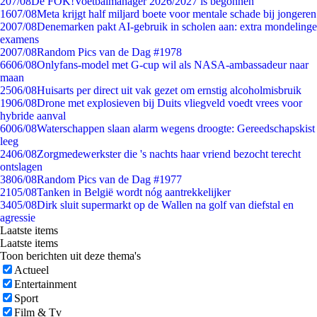
2
07/08
De FOK!Voetbalmanager 2026/2027 is begonnen
16
07/08
Meta krijgt half miljard boete voor mentale schade bij jongeren
20
07/08
Denemarken pakt AI-gebruik in scholen aan: extra mondelinge
examens
20
07/08
Random Pics van de Dag #1978
66
06/08
Onlyfans-model met G-cup wil als NASA-ambassadeur naar
maan
25
06/08
Huisarts per direct uit vak gezet om ernstig alcoholmisbruik
19
06/08
Drone met explosieven bij Duits vliegveld voedt vrees voor
hybride aanval
60
06/08
Waterschappen slaan alarm wegens droogte: Gereedschapskist
leeg
24
06/08
Zorgmedewerkster die 's nachts haar vriend bezocht terecht
ontslagen
38
06/08
Random Pics van de Dag #1977
21
05/08
Tanken in België wordt nóg aantrekkelijker
34
05/08
Dirk sluit supermarkt op de Wallen na golf van diefstal en
agressie
Laatste items
Laatste items
Toon berichten uit deze thema's
Actueel
Entertainment
Sport
Film & Tv