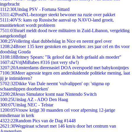
ingebracht
11
12:30
Uitslag PSV - Fortuna Sittard
53
11:42
PostNL-bezorger steekt bewoner na ruzie over pakket
51
11:40
VS: kans op Russische aanval op NAVO-land groeit,
munitietekort wordt probleem
75
11:03
Israël meldt dood twee militairen in Zuid-Libanon, vergelding
aangekondigd
3
08:25
Vollering slaat dubbelslag in Nice en neemt geel over
12
08:24
Broer 135 keer gestoken en gesneden: zes jaar cel en tbs voor
doodslag Gouda
31
08:18
Britney Spears: "Ik geloof dat ik heb gefaald als moeder"
16
07:42
VrijMiBabes #316 (not very sfw!)
32
07:20
Amsterdams dierenasiel DOA overspoeld met babykonijntjes
71
06:36
Meer agressie tegen een andersluidende politieke mening, laat
jij je intimideren?
57
02:32
Dikke Van Dale neemt 'vulvalippen' op: 'stigma op
schaamlippen doorbreken'
22
00:28
Jesus Simulator komt naar Nintendo Switch
1
00:25
Uitslag AZ - ADO Den Haag
3
00:07
Uitslag NEC - Telstar
12
00:05
Vrouw krijgt 30 maanden cel voor afpersing 12-jarige
misdienaar in kerk
43
22:22
Random Pics van de Dag #1448
26
21:30
Wegpiraat scheurt met 146 km/u door het centrum van
Amsterdam