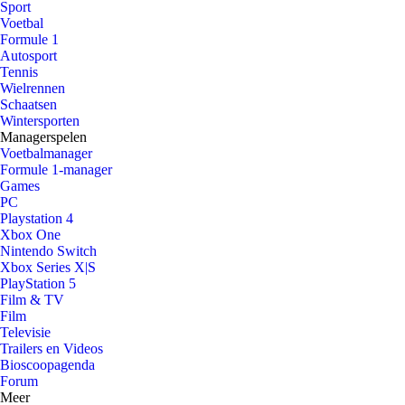
Sport
Voetbal
Formule 1
Autosport
Tennis
Wielrennen
Schaatsen
Wintersporten
Managerspelen
Voetbalmanager
Formule 1-manager
Games
PC
Playstation 4
Xbox One
Nintendo Switch
Xbox Series X|S
PlayStation 5
Film & TV
Film
Televisie
Trailers en Videos
Bioscoopagenda
Forum
Meer