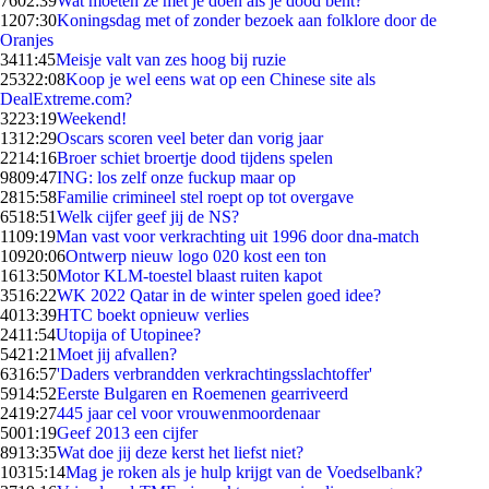
76
02:39
Wat moeten ze met je doen als je dood bent?
12
07:30
Koningsdag met of zonder bezoek aan folklore door de
Oranjes
34
11:45
Meisje valt van zes hoog bij ruzie
253
22:08
Koop je wel eens wat op een Chinese site als
DealExtreme.com?
32
23:19
Weekend!
13
12:29
Oscars scoren veel beter dan vorig jaar
22
14:16
Broer schiet broertje dood tijdens spelen
98
09:47
ING: los zelf onze fuckup maar op
28
15:58
Familie crimineel stel roept op tot overgave
65
18:51
Welk cijfer geef jij de NS?
11
09:19
Man vast voor verkrachting uit 1996 door dna-match
109
20:06
Ontwerp nieuw logo 020 kost een ton
16
13:50
Motor KLM-toestel blaast ruiten kapot
35
16:22
WK 2022 Qatar in de winter spelen goed idee?
40
13:39
HTC boekt opnieuw verlies
24
11:54
Utopija of Utopinee?
54
21:21
Moet jij afvallen?
63
16:57
'Daders verbrandden verkrachtingsslachtoffer'
59
14:52
Eerste Bulgaren en Roemenen gearriveerd
24
19:27
445 jaar cel voor vrouwenmoordenaar
50
01:19
Geef 2013 een cijfer
89
13:35
Wat doe jij deze kerst het liefst niet?
103
15:14
Mag je roken als je hulp krijgt van de Voedselbank?