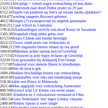
231
02:14
18-jarige + vriend zogen verkrachting uit hun duim
13
22:33
Onderzoek naar dood Duitse peuter na 29 jaar
67
12:10
Tepels van kinderen op foto's op sociale media afplakken?
6
14:47
Tweeling zangeres Beyoncé geboren
48
12:58
Jongen (7) zwaargewond na ongeluk grasmaaier
8
16:25
12 jaar school in 3 minuten
178
14:26
Aanhoudingen verricht ivm dood Romy en Savannah
13
05:30
Drugsduif vliegt pillen grens over
6
15:53
Meisjes Chibok met familie herenigd
42
12:22
Vrouw snijdt penis van verkrachter af
59
00:21
2300 migranten binnen etmaal op zee gered
169
19:04
Ministers achter oproep boycot GeenStijl
217
15:02
Vrouwen in actie tegen reclame op GeenStijl
5
22:01
Twee gewonden bij steekpartij Fort Oranje
17
17:00
Taakstraf voor stiekem filmen in kleedhokjes
15
21:08
Wie dit leest is gek
16
00:18
Indiase beschuldigt leraren van verkrachting
46
10:49
Taakstraffen voor seks met minderjarig meisje
5
18:30
Adele eert Prince in Minnesota
26
21:46
Man opgepakt voor verkrachting Amsterdam
8
00:59
Beyoncé wipt Lil' Kleine van eerste plaats
5
05:00
5 Kinderen en 2 volwassenen vermoord in Ohio
18
01:54
Geen Nederlands 'nee' tegen Griekse vakantie
24
00:44
'Britney Spears is weer single'
13
11:13
Slachtoffer krijgt meer te vertellen bij strafzaak