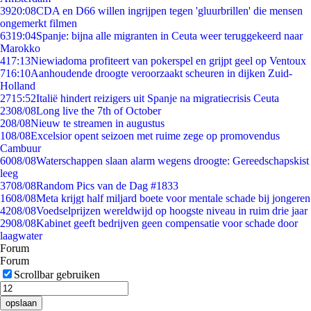
39
20:08
CDA en D66 willen ingrijpen tegen 'gluurbrillen' die mensen
ongemerkt filmen
63
19:04
Spanje: bijna alle migranten in Ceuta weer teruggekeerd naar
Marokko
4
17:13
Niewiadoma profiteert van pokerspel en grijpt geel op Ventoux
7
16:10
Aanhoudende droogte veroorzaakt scheuren in dijken Zuid-
Holland
27
15:52
Italië hindert reizigers uit Spanje na migratiecrisis Ceuta
23
08/08
Long live the 7th of October
2
08/08
Nieuw te streamen in augustus
1
08/08
Excelsior opent seizoen met ruime zege op promovendus
Cambuur
60
08/08
Waterschappen slaan alarm wegens droogte: Gereedschapskist
leeg
37
08/08
Random Pics van de Dag #1833
16
08/08
Meta krijgt half miljard boete voor mentale schade bij jongeren
42
08/08
Voedselprijzen wereldwijd op hoogste niveau in ruim drie jaar
29
08/08
Kabinet geeft bedrijven geen compensatie voor schade door
laagwater
Forum
Forum
Scrollbar gebruiken
opslaan