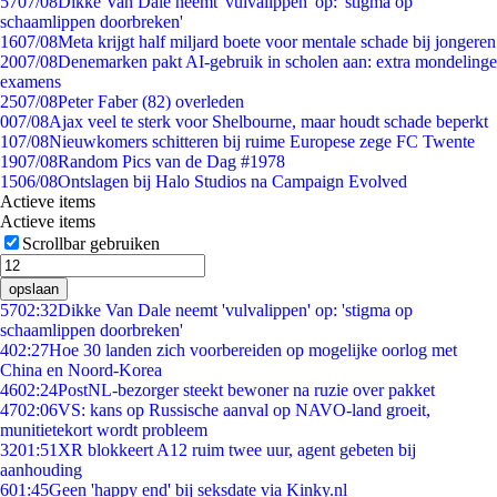
57
07/08
Dikke Van Dale neemt 'vulvalippen' op: 'stigma op
schaamlippen doorbreken'
16
07/08
Meta krijgt half miljard boete voor mentale schade bij jongeren
20
07/08
Denemarken pakt AI-gebruik in scholen aan: extra mondelinge
examens
25
07/08
Peter Faber (82) overleden
0
07/08
Ajax veel te sterk voor Shelbourne, maar houdt schade beperkt
1
07/08
Nieuwkomers schitteren bij ruime Europese zege FC Twente
19
07/08
Random Pics van de Dag #1978
15
06/08
Ontslagen bij Halo Studios na Campaign Evolved
Actieve items
Actieve items
Scrollbar gebruiken
opslaan
57
02:32
Dikke Van Dale neemt 'vulvalippen' op: 'stigma op
schaamlippen doorbreken'
4
02:27
Hoe 30 landen zich voorbereiden op mogelijke oorlog met
China en Noord-Korea
46
02:24
PostNL-bezorger steekt bewoner na ruzie over pakket
47
02:06
VS: kans op Russische aanval op NAVO-land groeit,
munitietekort wordt probleem
32
01:51
XR blokkeert A12 ruim twee uur, agent gebeten bij
aanhouding
6
01:45
Geen 'happy end' bij seksdate via Kinky.nl