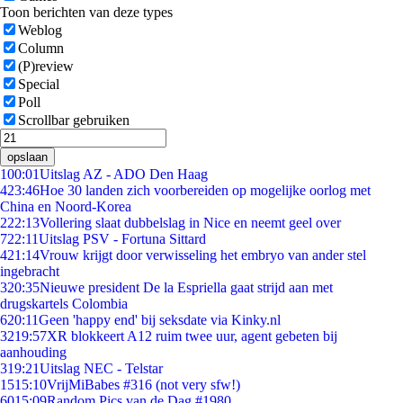
Toon berichten van deze types
Weblog
Column
(P)review
Special
Poll
Scrollbar gebruiken
opslaan
1
00:01
Uitslag AZ - ADO Den Haag
4
23:46
Hoe 30 landen zich voorbereiden op mogelijke oorlog met
China en Noord-Korea
2
22:13
Vollering slaat dubbelslag in Nice en neemt geel over
7
22:11
Uitslag PSV - Fortuna Sittard
4
21:14
Vrouw krijgt door verwisseling het embryo van ander stel
ingebracht
3
20:35
Nieuwe president De la Espriella gaat strijd aan met
drugskartels Colombia
6
20:11
Geen 'happy end' bij seksdate via Kinky.nl
32
19:57
XR blokkeert A12 ruim twee uur, agent gebeten bij
aanhouding
3
19:21
Uitslag NEC - Telstar
15
15:10
VrijMiBabes #316 (not very sfw!)
60
15:09
Random Pics van de Dag #1980