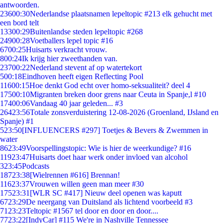
antwoorden.
236
00:30
Nederlandse plaatsnamen lepeltopic #213 elk gehucht met
een bord telt
133
00:29
Buitenlandse steden lepeltopic #268
249
00:28
Voetballers lepel topic #16
67
00:25
Huisarts verkracht vrouw.
8
00:24
Ik krijg hier zweethanden van.
237
00:22
Nederland stevent af op watertekort
5
00:18
Eindhoven heeft eigen Reflecting Pool
116
00:15
Hoe denkt God echt over homo-seksualiteit? deel 4
175
00:10
Migranten breken door grens naar Ceuta in Spanje,l #10
174
00:06
Vandaag 40 jaar geleden... #3
264
23:56
Totale zonsverduistering 12-08-2026 (Groenland, IJsland en
Spanje) #1
5
23:50
[INFLUENCERS #297] Toetjes & Bevers & Zwemmen in
water
86
23:49
Voorspellingstopic: Wie is hier de weerkundige? #16
119
23:47
Huisarts doet haar werk onder invloed van alcohol
3
23:45
Podcasts
187
23:38
[Wielrennen #616] Brennan!
116
23:37
Vrouwen willen geen man meer #30
175
23:31
[WLR SC #417] Nieuw deel openen was kaputt
67
23:29
De neergang van Duitsland als lichtend voorbeeld #3
71
23:23
Teltopic #1567 tel door en door en door....
77
23:22
[IndyCar] #115 We're in Nashville Tennessee