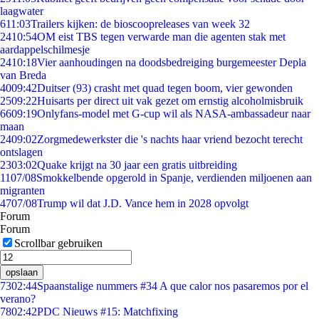
laagwater
6
11:03
Trailers kijken: de bioscoopreleases van week 32
24
10:54
OM eist TBS tegen verwarde man die agenten stak met
aardappelschilmesje
24
10:18
Vier aanhoudingen na doodsbedreiging burgemeester Depla
van Breda
40
09:42
Duitser (93) crasht met quad tegen boom, vier gewonden
25
09:22
Huisarts per direct uit vak gezet om ernstig alcoholmisbruik
66
09:19
Onlyfans-model met G-cup wil als NASA-ambassadeur naar
maan
24
09:02
Zorgmedewerkster die 's nachts haar vriend bezocht terecht
ontslagen
23
03:02
Quake krijgt na 30 jaar een gratis uitbreiding
11
07/08
Smokkelbende opgerold in Spanje, verdienden miljoenen aan
migranten
47
07/08
Trump wil dat J.D. Vance hem in 2028 opvolgt
Forum
Forum
Scrollbar gebruiken
opslaan
73
02:44
Spaanstalige nummers #34 A que calor nos pasaremos por el
verano?
78
02:42
PDC Nieuws #15: Matchfixing