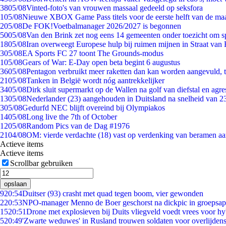
38
05/08
Vinted-foto's van vrouwen massaal gedeeld op seksfora
1
05/08
Nieuwe XBOX Game Pass titels voor de eerste helft van de ma
2
05/08
De FOK!Voetbalmanager 2026/2027 is begonnen
50
05/08
Van den Brink zet nog eens 14 gemeenten onder toezicht om s
18
05/08
Iran overweegt Europese hulp bij ruimen mijnen in Straat va
3
05/08
EA Sports FC 27 toont The Grounds-modus
1
05/08
Gears of War: E-Day open beta begint 6 augustus
36
05/08
Pentagon verbruikt meer raketten dan kan worden aangevuld, t
21
05/08
Tanken in België wordt nóg aantrekkelijker
34
05/08
Dirk sluit supermarkt op de Wallen na golf van diefstal en agre
13
05/08
Nederlander (23) aangehouden in Duitsland na snelheid van 
3
05/08
Gedurfd NEC blijft overeind bij Olympiakos
14
05/08
Long live the 7th of October
12
05/08
Random Pics van de Dag #1976
21
04/08
OM: vierde verdachte (18) vast op verdenking van beramen aa
Actieve items
Actieve items
Scrollbar gebruiken
opslaan
9
20:54
Duitser (93) crasht met quad tegen boom, vier gewonden
2
20:53
NPO-manager Menno de Boer geschorst na dickpic in groepsa
15
20:51
Drone met explosieven bij Duits vliegveld voedt vrees voor hy
5
20:49
'Zwarte weduwes' in Rusland trouwen soldaten voor overlijdens