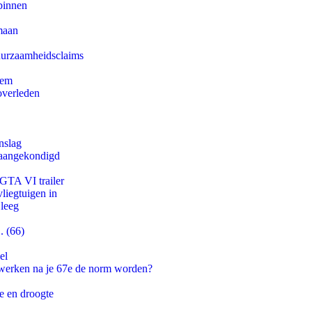
binnen
maan
duurzaamheidsclaims
eem
overleden
nslag
g aangekondigd
 GTA VI trailer
iegtuigen in
 leeg
. (66)
el
 werken na je 67e de norm worden?
e en droogte