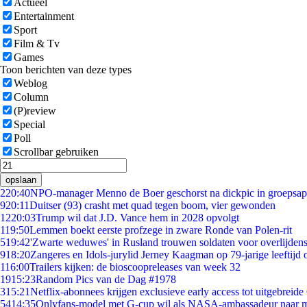
Actueel
Entertainment
Sport
Film & Tv
Games
Toon berichten van deze types
Weblog
Column
(P)review
Special
Poll
Scrollbar gebruiken
opslaan
2
20:40
NPO-manager Menno de Boer geschorst na dickpic in groepsa
9
20:11
Duitser (93) crasht met quad tegen boom, vier gewonden
12
20:03
Trump wil dat J.D. Vance hem in 2028 opvolgt
1
19:50
Lemmen boekt eerste profzege in zware Ronde van Polen-rit
5
19:42
'Zwarte weduwes' in Rusland trouwen soldaten voor overlijdens
9
18:20
Zangeres en Idols-jurylid Jerney Kaagman op 79-jarige leeftijd 
1
16:00
Trailers kijken: de bioscoopreleases van week 32
19
15:23
Random Pics van de Dag #1978
3
15:21
Netflix-abonnees krijgen exclusieve early access tot uitgebreide
54
14:35
Onlyfans-model met G-cup wil als NASA-ambassadeur naar 