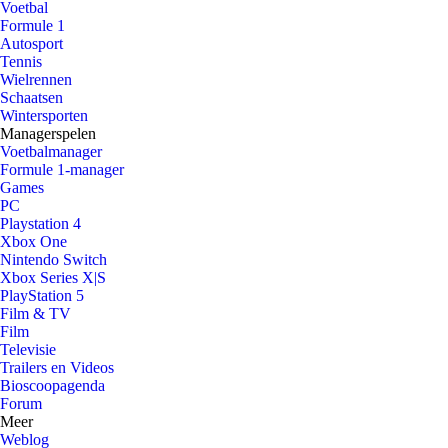
Voetbal
Formule 1
Autosport
Tennis
Wielrennen
Schaatsen
Wintersporten
Managerspelen
Voetbalmanager
Formule 1-manager
Games
PC
Playstation 4
Xbox One
Nintendo Switch
Xbox Series X|S
PlayStation 5
Film & TV
Film
Televisie
Trailers en Videos
Bioscoopagenda
Forum
Meer
Weblog