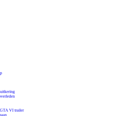
pp
uitkering
overleden
 GTA VI trailer
maan