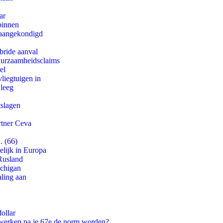
ar
binnen
g aangekondigd
bride aanval
duurzaamheidsclaims
el
iegtuigen in
 leeg
tslagen
rtner Ceva
. (66)
lijk in Europa
Rusland
ichigan
aling aan
ollar
 werken na je 67e de norm worden?