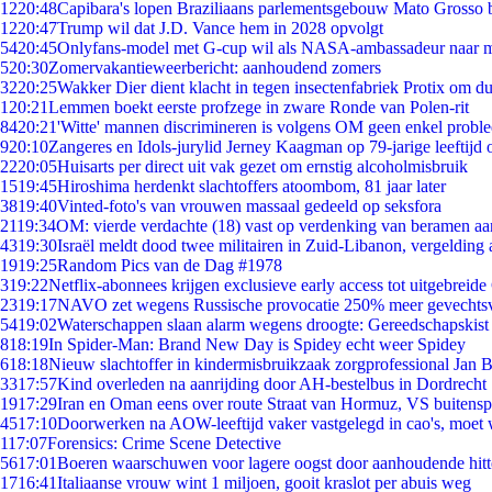
12
20:48
Capibara's lopen Braziliaans parlementsgebouw Mato Grosso 
12
20:47
Trump wil dat J.D. Vance hem in 2028 opvolgt
54
20:45
Onlyfans-model met G-cup wil als NASA-ambassadeur naar 
5
20:30
Zomervakantieweerbericht: aanhoudend zomers
32
20:25
Wakker Dier dient klacht in tegen insectenfabriek Protix om 
1
20:21
Lemmen boekt eerste profzege in zware Ronde van Polen-rit
84
20:21
'Witte' mannen discrimineren is volgens OM geen enkel probl
9
20:10
Zangeres en Idols-jurylid Jerney Kaagman op 79-jarige leeftijd 
22
20:05
Huisarts per direct uit vak gezet om ernstig alcoholmisbruik
15
19:45
Hiroshima herdenkt slachtoffers atoombom, 81 jaar later
38
19:40
Vinted-foto's van vrouwen massaal gedeeld op seksfora
21
19:34
OM: vierde verdachte (18) vast op verdenking van beramen aa
43
19:30
Israël meldt dood twee militairen in Zuid-Libanon, vergeldin
19
19:25
Random Pics van de Dag #1978
3
19:22
Netflix-abonnees krijgen exclusieve early access tot uitgebreide
23
19:17
NAVO zet wegens Russische provocatie 250% meer gevechtsvl
54
19:02
Waterschappen slaan alarm wegens droogte: Gereedschapskist
8
18:19
In Spider-Man: Brand New Day is Spidey echt weer Spidey
6
18:18
Nieuw slachtoffer in kindermisbruikzaak zorgprofessional Jan B
33
17:57
Kind overleden na aanrijding door AH-bestelbus in Dordrecht
19
17:29
Iran en Oman eens over route Straat van Hormuz, VS buitensp
45
17:10
Doorwerken na AOW-leeftijd vaker vastgelegd in cao's, moet
1
17:07
Forensics: Crime Scene Detective
56
17:01
Boeren waarschuwen voor lagere oogst door aanhoudende hitt
17
16:41
Italiaanse vrouw wint 1 miljoen, gooit kraslot per abuis weg