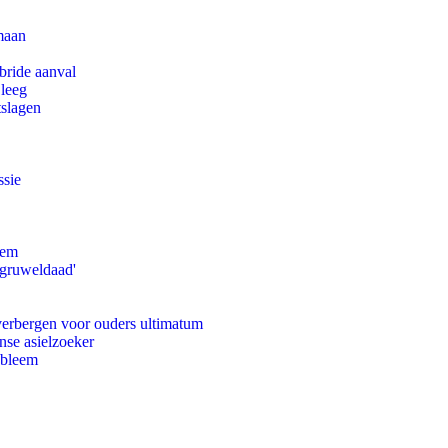
maan
bride aanval
 leeg
tslagen
ssie
eem
'gruweldaad'
 verbergen voor ouders ultimatum
nse asielzoeker
obleem