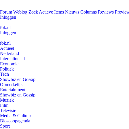
Forum
Weblog
Zoek
Actieve Items
Nieuws
Columns
Reviews
Previe
Inloggen
fok.nl
Inloggen
fok.nl
Actueel
Nederland
Internationaal
Economie
Politiek
Tech
Showbiz en Gossip
Opmerkelijk
Entertainment
Showbiz en Gossip
Muziek
Film
Televisie
Media & Cultuur
Bioscoopagenda
Sport