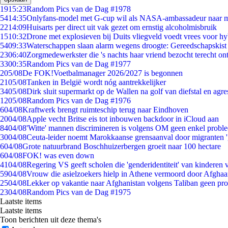
19
15:23
Random Pics van de Dag #1978
54
14:35
Onlyfans-model met G-cup wil als NASA-ambassadeur naar 
22
14:09
Huisarts per direct uit vak gezet om ernstig alcoholmisbruik
15
10:32
Drone met explosieven bij Duits vliegveld voedt vrees voor hy
54
09:33
Waterschappen slaan alarm wegens droogte: Gereedschapskist
23
06:40
Zorgmedewerkster die 's nachts haar vriend bezocht terecht on
33
00:35
Random Pics van de Dag #1977
2
05/08
De FOK!Voetbalmanager 2026/2027 is begonnen
21
05/08
Tanken in België wordt nóg aantrekkelijker
34
05/08
Dirk sluit supermarkt op de Wallen na golf van diefstal en agre
12
05/08
Random Pics van de Dag #1976
6
04/08
Kraftwerk brengt ruimteschip terug naar Eindhoven
20
04/08
Apple vecht Britse eis tot inbouwen backdoor in iCloud aan
84
04/08
'Witte' mannen discrimineren is volgens OM geen enkel probl
30
04/08
Ceuta-leider noemt Marokkaanse grensaanval door migranten 
6
04/08
Grote natuurbrand Boschhuizerbergen groeit naar 100 hectare
6
04/08
FOK! was even down
41
04/08
Regering VS geeft scholen die 'genderidentiteit' van kinderen
59
04/08
Vrouw die asielzoekers hielp in Athene vermoord door Afghaa
25
04/08
Lekker op vakantie naar Afghanistan volgens Taliban geen pr
23
04/08
Random Pics van de Dag #1975
Laatste items
Laatste items
Toon berichten uit deze thema's