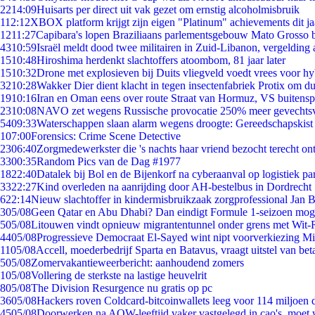
22
14:09
Huisarts per direct uit vak gezet om ernstig alcoholmisbruik
1
12:12
XBOX platform krijgt zijn eigen "Platinum" achievements dit ja
12
11:27
Capibara's lopen Braziliaans parlementsgebouw Mato Grosso 
43
10:59
Israël meldt dood twee militairen in Zuid-Libanon, vergeldin
15
10:48
Hiroshima herdenkt slachtoffers atoombom, 81 jaar later
15
10:32
Drone met explosieven bij Duits vliegveld voedt vrees voor hy
32
10:28
Wakker Dier dient klacht in tegen insectenfabriek Protix om 
19
10:16
Iran en Oman eens over route Straat van Hormuz, VS buitensp
23
10:08
NAVO zet wegens Russische provocatie 250% meer gevechtsvl
54
09:33
Waterschappen slaan alarm wegens droogte: Gereedschapskist
1
07:00
Forensics: Crime Scene Detective
23
06:40
Zorgmedewerkster die 's nachts haar vriend bezocht terecht on
33
00:35
Random Pics van de Dag #1977
18
22:40
Datalek bij Bol en de Bijenkorf na cyberaanval op logistiek pa
33
22:27
Kind overleden na aanrijding door AH-bestelbus in Dordrecht
6
22:14
Nieuw slachtoffer in kindermisbruikzaak zorgprofessional Jan B
3
05/08
Geen Qatar en Abu Dhabi? Dan eindigt Formule 1-seizoen moge
5
05/08
Litouwen vindt opnieuw migrantentunnel onder grens met Wit-
44
05/08
Progressieve Democraat El-Sayed wint nipt voorverkiezing M
11
05/08
Accell, moederbedrijf Sparta en Batavus, vraagt uitstel van bet
5
05/08
Zomervakantieweerbericht: aanhoudend zomers
1
05/08
Vollering de sterkste na lastige heuvelrit
8
05/08
The Division Resurgence nu gratis op pc
36
05/08
Hackers roven Coldcard-bitcoinwallets leeg voor 114 miljoen d
45
05/08
Doorwerken na AOW-leeftijd vaker vastgelegd in cao's, moet