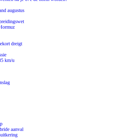
and augustus
preidingswet
n Hormuz
ekort dreigt
ssie
235 km/u
nslag
pp
bride aanval
uitkering