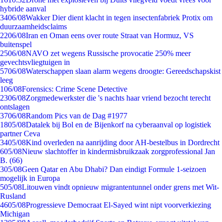
hybride aanval
34
06/08
Wakker Dier dient klacht in tegen insectenfabriek Protix om
duurzaamheidsclaims
22
06/08
Iran en Oman eens over route Straat van Hormuz, VS
buitenspel
25
06/08
NAVO zet wegens Russische provocatie 250% meer
gevechtsvliegtuigen in
57
06/08
Waterschappen slaan alarm wegens droogte: Gereedschapskist
leeg
1
06/08
Forensics: Crime Scene Detective
23
06/08
Zorgmedewerkster die 's nachts haar vriend bezocht terecht
ontslagen
37
06/08
Random Pics van de Dag #1977
18
05/08
Datalek bij Bol en de Bijenkorf na cyberaanval op logistiek
partner Ceva
34
05/08
Kind overleden na aanrijding door AH-bestelbus in Dordrecht
6
05/08
Nieuw slachtoffer in kindermisbruikzaak zorgprofessional Jan
B. (66)
3
05/08
Geen Qatar en Abu Dhabi? Dan eindigt Formule 1-seizoen
mogelijk in Europa
5
05/08
Litouwen vindt opnieuw migrantentunnel onder grens met Wit-
Rusland
46
05/08
Progressieve Democraat El-Sayed wint nipt voorverkiezing
Michigan