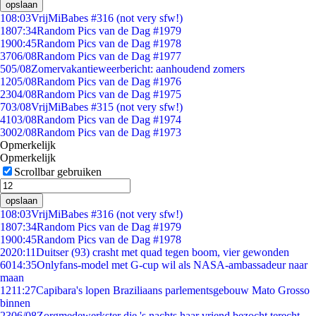
opslaan
1
08:03
VrijMiBabes #316 (not very sfw!)
18
07:34
Random Pics van de Dag #1979
19
00:45
Random Pics van de Dag #1978
37
06/08
Random Pics van de Dag #1977
5
05/08
Zomervakantieweerbericht: aanhoudend zomers
12
05/08
Random Pics van de Dag #1976
23
04/08
Random Pics van de Dag #1975
7
03/08
VrijMiBabes #315 (not very sfw!)
41
03/08
Random Pics van de Dag #1974
30
02/08
Random Pics van de Dag #1973
Opmerkelijk
Opmerkelijk
Scrollbar gebruiken
opslaan
1
08:03
VrijMiBabes #316 (not very sfw!)
18
07:34
Random Pics van de Dag #1979
19
00:45
Random Pics van de Dag #1978
20
20:11
Duitser (93) crasht met quad tegen boom, vier gewonden
60
14:35
Onlyfans-model met G-cup wil als NASA-ambassadeur naar
maan
12
11:27
Capibara's lopen Braziliaans parlementsgebouw Mato Grosso
binnen
23
06/08
Zorgmedewerkster die 's nachts haar vriend bezocht terecht