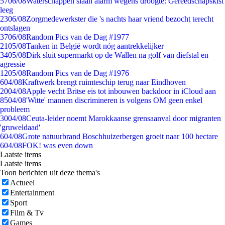
57
06/08
Waterschappen slaan alarm wegens droogte: Gereedschapskist
leeg
23
06/08
Zorgmedewerkster die 's nachts haar vriend bezocht terecht
ontslagen
37
06/08
Random Pics van de Dag #1977
21
05/08
Tanken in België wordt nóg aantrekkelijker
34
05/08
Dirk sluit supermarkt op de Wallen na golf van diefstal en
agressie
12
05/08
Random Pics van de Dag #1976
6
04/08
Kraftwerk brengt ruimteschip terug naar Eindhoven
20
04/08
Apple vecht Britse eis tot inbouwen backdoor in iCloud aan
85
04/08
'Witte' mannen discrimineren is volgens OM geen enkel
probleem
30
04/08
Ceuta-leider noemt Marokkaanse grensaanval door migranten
'gruweldaad'
6
04/08
Grote natuurbrand Boschhuizerbergen groeit naar 100 hectare
6
04/08
FOK! was even down
Laatste items
Laatste items
Toon berichten uit deze thema's
Actueel
Entertainment
Sport
Film & Tv
Games