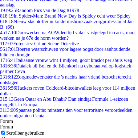
aanslag
19
19:25
Random Pics van de Dag #1978
8
18:19
In Spider-Man: Brand New Day is Spidey echt weer Spidey
6
18:18
Nieuw slachtoffer in kindermisbruikzaak zorgprofessional Jan
B. (66)
45
17:10
Doorwerken na AOW-leeftijd vaker vastgelegd in cao's, moet
werken na je 67e de norm worden?
1
17:07
Forensics: Crime Scene Detective
56
17:01
Boeren waarschuwen voor lagere oogst door aanhoudende
hitte en droogte
17
16:41
Italiaanse vrouw wint 1 miljoen, gooit kraslot per abuis weg
18
16:36
Datalek bij Bol en de Bijenkorf na cyberaanval op logistiek
partner Ceva
23
16:12
Zorgmedewerkster die 's nachts haar vriend bezocht terecht
ontslagen
36
15:56
Hackers roven Coldcard-bitcoinwallets leeg voor 114 miljoen
dollar
3
15:13
Geen Qatar en Abu Dhabi? Dan eindigt Formule 1-seizoen
mogelijk in Europa
31
13:00
Spaanse politie: minstens tien voor terrorisme veroordeelden
onder migranten Ceuta
Forum
Forum
Scrollbar gebruiken