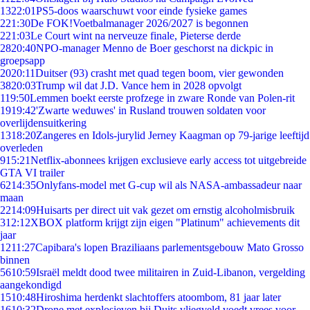
13
22:01
PS5-doos waarschuwt voor einde fysieke games
2
21:30
De FOK!Voetbalmanager 2026/2027 is begonnen
2
21:03
Le Court wint na nerveuze finale, Pieterse derde
28
20:40
NPO-manager Menno de Boer geschorst na dickpic in
groepsapp
20
20:11
Duitser (93) crasht met quad tegen boom, vier gewonden
38
20:03
Trump wil dat J.D. Vance hem in 2028 opvolgt
1
19:50
Lemmen boekt eerste profzege in zware Ronde van Polen-rit
19
19:42
'Zwarte weduwes' in Rusland trouwen soldaten voor
overlijdensuitkering
13
18:20
Zangeres en Idols-jurylid Jerney Kaagman op 79-jarige leeftijd
overleden
9
15:21
Netflix-abonnees krijgen exclusieve early access tot uitgebreide
GTA VI trailer
62
14:35
Onlyfans-model met G-cup wil als NASA-ambassadeur naar
maan
22
14:09
Huisarts per direct uit vak gezet om ernstig alcoholmisbruik
3
12:12
XBOX platform krijgt zijn eigen "Platinum" achievements dit
jaar
12
11:27
Capibara's lopen Braziliaans parlementsgebouw Mato Grosso
binnen
56
10:59
Israël meldt dood twee militairen in Zuid-Libanon, vergelding
aangekondigd
15
10:48
Hiroshima herdenkt slachtoffers atoombom, 81 jaar later
16
10:32
Drone met explosieven bij Duits vliegveld voedt vrees voor