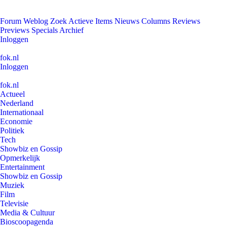
Forum
Weblog
Zoek
Actieve Items
Nieuws
Columns
Reviews
Previews
Specials
Archief
Inloggen
fok.nl
Inloggen
fok.nl
Actueel
Nederland
Internationaal
Economie
Politiek
Tech
Showbiz en Gossip
Opmerkelijk
Entertainment
Showbiz en Gossip
Muziek
Film
Televisie
Media & Cultuur
Bioscoopagenda