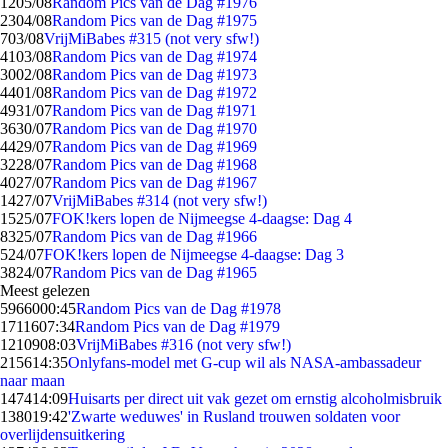
12
05/08
Random Pics van de Dag #1976
23
04/08
Random Pics van de Dag #1975
7
03/08
VrijMiBabes #315 (not very sfw!)
41
03/08
Random Pics van de Dag #1974
30
02/08
Random Pics van de Dag #1973
44
01/08
Random Pics van de Dag #1972
49
31/07
Random Pics van de Dag #1971
36
30/07
Random Pics van de Dag #1970
44
29/07
Random Pics van de Dag #1969
32
28/07
Random Pics van de Dag #1968
40
27/07
Random Pics van de Dag #1967
14
27/07
VrijMiBabes #314 (not very sfw!)
15
25/07
FOK!kers lopen de Nijmeegse 4-daagse: Dag 4
83
25/07
Random Pics van de Dag #1966
5
24/07
FOK!kers lopen de Nijmeegse 4-daagse: Dag 3
38
24/07
Random Pics van de Dag #1965
Meest gelezen
59660
00:45
Random Pics van de Dag #1978
17116
07:34
Random Pics van de Dag #1979
12109
08:03
VrijMiBabes #316 (not very sfw!)
2156
14:35
Onlyfans-model met G-cup wil als NASA-ambassadeur
naar maan
1474
14:09
Huisarts per direct uit vak gezet om ernstig alcoholmisbruik
1380
19:42
'Zwarte weduwes' in Rusland trouwen soldaten voor
overlijdensuitkering