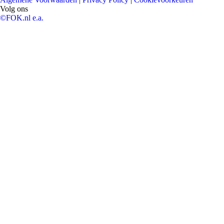
Volg ons
©FOK.nl e.a.