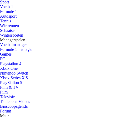
Sport
Voetbal
Formule 1
Autosport
Tennis
Wielrennen
Schaatsen
Wintersporten
Managerspelen
Voetbalmanager
Formule 1-manager
Games
PC
Playstation 4
Xbox One
Nintendo Switch
Xbox Series X|S
PlayStation 5
Film & TV
Film
Televisie
Trailers en Videos
Bioscoopagenda
Forum
Meer