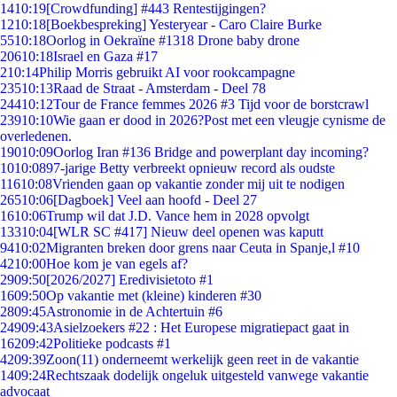
14
10:19
[Crowdfunding] #443 Rentestijgingen?
12
10:18
[Boekbespreking] Yesteryear - Caro Claire Burke
55
10:18
Oorlog in Oekraïne #1318 Drone baby drone
206
10:18
Israel en Gaza #17
2
10:14
Philip Morris gebruikt AI voor rookcampagne
235
10:13
Raad de Straat - Amsterdam - Deel 78
244
10:12
Tour de France femmes 2026 #3 Tijd voor de borstcrawl
239
10:10
Wie gaan er dood in 2026?Post met een vleugje cynisme de
overledenen.
190
10:09
Oorlog Iran #136 Bridge and powerplant day incoming?
10
10:08
97-jarige Betty verbreekt opnieuw record als oudste
116
10:08
Vrienden gaan op vakantie zonder mij uit te nodigen
265
10:06
[Dagboek] Veel aan hoofd - Deel 27
16
10:06
Trump wil dat J.D. Vance hem in 2028 opvolgt
133
10:04
[WLR SC #417] Nieuw deel openen was kaputt
94
10:02
Migranten breken door grens naar Ceuta in Spanje,l #10
42
10:00
Hoe kom je van egels af?
29
09:50
[2026/2027] Eredivisietoto #1
16
09:50
Op vakantie met (kleine) kinderen #30
28
09:45
Astronomie in de Achtertuin #6
249
09:43
Asielzoekers #22 : Het Europese migratiepact gaat in
162
09:42
Politieke podcasts #1
42
09:39
Zoon(11) onderneemt werkelijk geen reet in de vakantie
14
09:24
Rechtszaak dodelijk ongeluk uitgesteld vanwege vakantie
advocaat