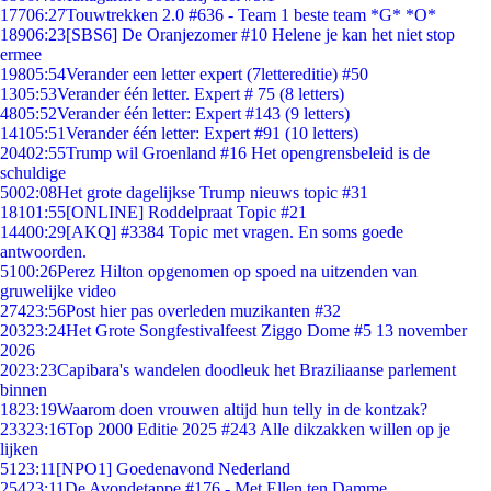
177
06:27
Touwtrekken 2.0 #636 - Team 1 beste team *G* *O*
189
06:23
[SBS6] De Oranjezomer #10 Helene je kan het niet stop
ermee
198
05:54
Verander een letter expert (7lettereditie) #50
13
05:53
Verander één letter. Expert # 75 (8 letters)
48
05:52
Verander één letter: Expert #143 (9 letters)
141
05:51
Verander één letter: Expert #91 (10 letters)
204
02:55
Trump wil Groenland #16 Het opengrensbeleid is de
schuldige
50
02:08
Het grote dagelijkse Trump nieuws topic #31
181
01:55
[ONLINE] Roddelpraat Topic #21
144
00:29
[AKQ] #3384 Topic met vragen. En soms goede
antwoorden.
51
00:26
Perez Hilton opgenomen op spoed na uitzenden van
gruwelijke video
274
23:56
Post hier pas overleden muzikanten #32
203
23:24
Het Grote Songfestivalfeest Ziggo Dome #5 13 november
2026
20
23:23
Capibara's wandelen doodleuk het Braziliaanse parlement
binnen
18
23:19
Waarom doen vrouwen altijd hun telly in de kontzak?
233
23:16
Top 2000 Editie 2025 #243 Alle dikzakken willen op je
lijken
51
23:11
[NPO1] Goedenavond Nederland
254
23:11
De Avondetappe #176 - Met Ellen ten Damme.