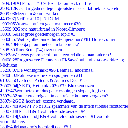
19
09:19
[ATP Tour] #169 Tosti Tallon back on fire
29
09:12
Klacht ingediend tegen grootste insectenfabriek ter wereld
80
09:08
Meer dan 40 uur werken.
44
09:07
[Netflix #210] TUDUM
19
09:05
Vrouwen willen geen man meer #30
136
09:02
Grote natuurbrand in Noord-Limburg
100
08:59
Het grote goedemorgen topic #3
168
08:57
Wat is jullie binnenhuistemperatuur? #81 Horrorzomer
17
08:40
Hoe ga jij om met een relatiebreuk?
13
08:35
Tony Scott (54) overleden
7
08:28
Wel eens geprobeerd jou in een relatie te manipuleren?
104
08:28
Progressieve Democraat El-Sayed wint nipt voorverkiezing
Michigan
152
08:07
De woningmarkt #96 Eenmaal, andermaal
194
08:02
Politieke meme's en spotprenten #11
61
07:55
Overleden Acteurs & Actrices Deel #15
265
07:54
[NET5] Het blok 2026 #32 Blokkendozen
42
07:47
Woningtekort: dus ga je woningen slopen, logisch
33
07:43
Zou je vreemdgaan in een relatie kunnen vergeven?
38
07:42
GGZ heeft mij gezond verklaard.
230
07:40
[AMV] VS #1312 spammers van de internationale rechtsorde
150
07:18
[RTL] B&B vol liefde 6de seizoen #4
229
07:14
[Videoland] B&B vol liefde 6de seizoen #1 voor de
vooruitkijkers
18
06:40
Managarm's boerderij deel #5.1