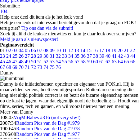
daily pics
leuke lijstjes
Submitter:
104
Help ons; deel dit item als je het leuk vond
Heb je een leuk of interessant bericht gevonden dat je graag op FOK!
terug ziet?
Tip ons dan via de submit!
Zoek jij altijd de leukste nieuwtjes en kun je daar leuk over schrijven?
Meld je aan als nieuwsposter!
Paginaoverzicht
01
02
03
04
05
06
07
08
09
10
11
12
13
14
15
16
17
18
19
20
21
22
23
24
25
26
27
28
29
30
31
32
33
34
35
36
37
38
39
40
41
42
43
44
45
46
47
48
49
50
51
52
53
54
55
56
57
58
59
60
61
62
63
64
65
66
67
68
69
70
71
72
73
74
75
76
Danny
Danny is de initiatiefnemer, oprichter en eigenaar van FOK.nl. Hij is
maar zelden serieus, heeft een uitgesproken Rotterdamse mening die
lang niet altijd politiek correct is en bezit de bizarre eigenschap mensen
op de kast te jagen, waar dat eigenlijk nooit de bedoeling is. Houdt van
films, series, tech en gamen, en wil vooral nieuws met een mening.
Meer van Danny
1
08:03
VrijMiBabes #316 (not very sfw!)
20
07:34
Random Pics van de Dag #1979
19
00:45
Random Pics van de Dag #1978
37
06/08
Random Pics van de Dag #1977