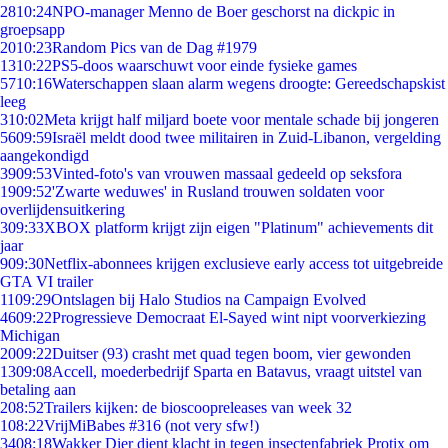
28
10:24
NPO-manager Menno de Boer geschorst na dickpic in
groepsapp
20
10:23
Random Pics van de Dag #1979
13
10:22
PS5-doos waarschuwt voor einde fysieke games
57
10:16
Waterschappen slaan alarm wegens droogte: Gereedschapskist
leeg
3
10:02
Meta krijgt half miljard boete voor mentale schade bij jongeren
56
09:59
Israël meldt dood twee militairen in Zuid-Libanon, vergelding
aangekondigd
39
09:53
Vinted-foto's van vrouwen massaal gedeeld op seksfora
19
09:52
'Zwarte weduwes' in Rusland trouwen soldaten voor
overlijdensuitkering
3
09:33
XBOX platform krijgt zijn eigen "Platinum" achievements dit
jaar
9
09:30
Netflix-abonnees krijgen exclusieve early access tot uitgebreide
GTA VI trailer
11
09:29
Ontslagen bij Halo Studios na Campaign Evolved
46
09:22
Progressieve Democraat El-Sayed wint nipt voorverkiezing
Michigan
20
09:22
Duitser (93) crasht met quad tegen boom, vier gewonden
13
09:08
Accell, moederbedrijf Sparta en Batavus, vraagt uitstel van
betaling aan
2
08:52
Trailers kijken: de bioscoopreleases van week 32
1
08:22
VrijMiBabes #316 (not very sfw!)
34
08:18
Wakker Dier dient klacht in tegen insectenfabriek Protix om