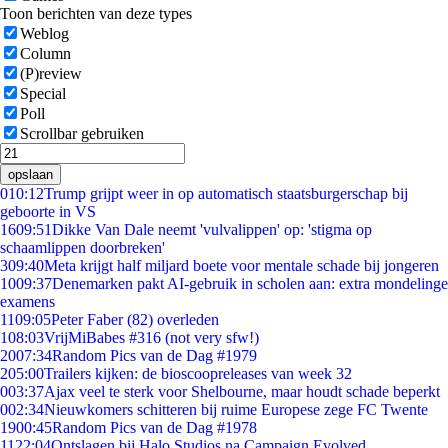
Toon berichten van deze types
Weblog
Column
(P)review
Special
Poll
Scrollbar gebruiken
opslaan
0
10:12
Trump grijpt weer in op automatisch staatsburgerschap bij
geboorte in VS
16
09:51
Dikke Van Dale neemt 'vulvalippen' op: 'stigma op
schaamlippen doorbreken'
3
09:40
Meta krijgt half miljard boete voor mentale schade bij jongeren
10
09:37
Denemarken pakt AI-gebruik in scholen aan: extra mondelinge
examens
11
09:05
Peter Faber (82) overleden
1
08:03
VrijMiBabes #316 (not very sfw!)
20
07:34
Random Pics van de Dag #1979
2
05:00
Trailers kijken: de bioscoopreleases van week 32
0
03:37
Ajax veel te sterk voor Shelbourne, maar houdt schade beperkt
0
02:34
Nieuwkomers schitteren bij ruime Europese zege FC Twente
19
00:45
Random Pics van de Dag #1978
11
22:04
Ontslagen bij Halo Studios na Campaign Evolved