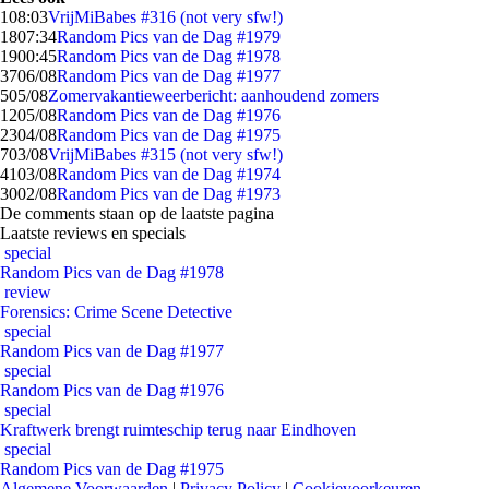
1
08:03
VrijMiBabes #316 (not very sfw!)
18
07:34
Random Pics van de Dag #1979
19
00:45
Random Pics van de Dag #1978
37
06/08
Random Pics van de Dag #1977
5
05/08
Zomervakantieweerbericht: aanhoudend zomers
12
05/08
Random Pics van de Dag #1976
23
04/08
Random Pics van de Dag #1975
7
03/08
VrijMiBabes #315 (not very sfw!)
41
03/08
Random Pics van de Dag #1974
30
02/08
Random Pics van de Dag #1973
De comments staan op de laatste pagina
Laatste reviews en specials
special
Random Pics van de Dag #1978
review
Forensics: Crime Scene Detective
special
Random Pics van de Dag #1977
special
Random Pics van de Dag #1976
special
Kraftwerk brengt ruimteschip terug naar Eindhoven
special
Random Pics van de Dag #1975
Algemene Voorwaarden
|
Privacy Policy
|
Cookievoorkeuren