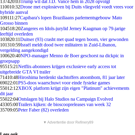
1374
20:03
Trump wil dat J.D. Vance hem in 2028 opvolgt
1100
10:32
Drone met explosieven bij Duits vliegveld voedt vrees voor
hybride aanval
1091
11:27
Capibara's lopen Braziliaans parlementsgebouw Mato
Grosso binnen
1045
18:20
Zangeres en Idols-jurylid Jerney Kaagman op 79-jarige
leeftijd overleden
1038
20:11
Duitser (93) crasht met quad tegen boom, vier gewonden
1013
10:59
Israël meldt dood twee militairen in Zuid-Libanon,
vergelding aangekondigd
1006
20:40
NPO-manager Menno de Boer geschorst na dickpic in
groepsapp
955
15:21
Netflix-abonnees krijgen exclusieve early access tot
uitgebreide GTA VI trailer
714
10:48
Hiroshima herdenkt slachtoffers atoombom, 81 jaar later
690
22:01
PS5-doos waarschuwt voor einde fysieke games
550
12:12
XBOX platform krijgt zijn eigen "Platinum" achievements
dit jaar
550
22:04
Ontslagen bij Halo Studios na Campaign Evolved
433
05:00
Trailers kijken: de bioscoopreleases van week 32
357
09:05
Peter Faber (82) overleden
▼ Advertentie door Refinery89
Lees ook