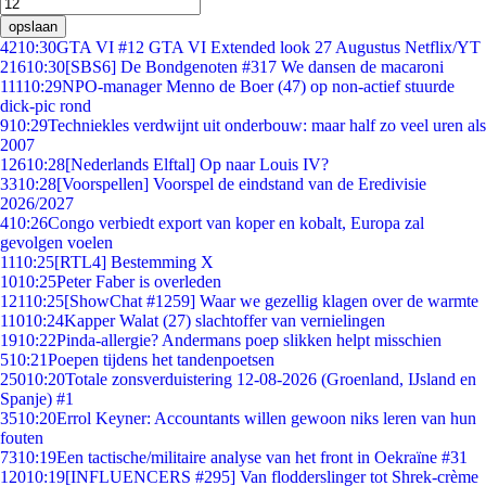
opslaan
42
10:30
GTA VI #12 GTA VI Extended look 27 Augustus Netflix/YT
216
10:30
[SBS6] De Bondgenoten #317 We dansen de macaroni
111
10:29
NPO-manager Menno de Boer (47) op non-actief stuurde
dick-pic rond
9
10:29
Techniekles verdwijnt uit onderbouw: maar half zo veel uren als
2007
126
10:28
[Nederlands Elftal] Op naar Louis IV?
33
10:28
[Voorspellen] Voorspel de eindstand van de Eredivisie
2026/2027
4
10:26
Congo verbiedt export van koper en kobalt, Europa zal
gevolgen voelen
11
10:25
[RTL4] Bestemming X
10
10:25
Peter Faber is overleden
121
10:25
[ShowChat #1259] Waar we gezellig klagen over de warmte
110
10:24
Kapper Walat (27) slachtoffer van vernielingen
19
10:22
Pinda-allergie? Andermans poep slikken helpt misschien
5
10:21
Poepen tijdens het tandenpoetsen
250
10:20
Totale zonsverduistering 12-08-2026 (Groenland, IJsland en
Spanje) #1
35
10:20
Errol Keyner: Accountants willen gewoon niks leren van hun
fouten
73
10:19
Een tactische/militaire analyse van het front in Oekraïne #31
120
10:19
[INFLUENCERS #295] Van flodderslinger tot Shrek-crème