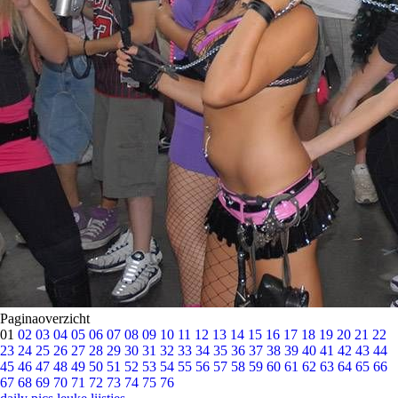
Paginaoverzicht
01
02
03
04
05
06
07
08
09
10
11
12
13
14
15
16
17
18
19
20
21
22
23
24
25
26
27
28
29
30
31
32
33
34
35
36
37
38
39
40
41
42
43
44
45
46
47
48
49
50
51
52
53
54
55
56
57
58
59
60
61
62
63
64
65
66
67
68
69
70
71
72
73
74
75
76