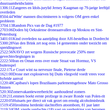
duurzaamheidsclaims
13
06:11
Zangeres en Idols-jurylid Jerney Kaagman op 79-jarige leeftijd
overleden
85
04:44
'Witte' mannen discrimineren is volgens OM geen enkel
probleem
37
04:13
Random Pics van de Dag #1977
27
03:06
Doden bij Oekraïense droneaanvallen op Moskou en Sint-
Petersburg
34
01:01
Kind overleden na aanrijding door AH-bestelbus in Dordrecht
53
00:28
Van den Brink zet nog eens 14 gemeenten onder toezicht om
spreidingswet
25
22:56
NAVO zet wegens Russische provocatie 250% meer
gevechtsvliegtuigen in
22
22:50
Iran en Oman eens over route Straat van Hormuz, VS
buitenspel
2
22:17
Le Court wint na nerveuze finale, Pieterse derde
16
21:00
Drone met explosieven bij Duits vliegveld voedt vrees voor
hybride aanval
12
20:48
Capibara's lopen Braziliaans parlementsgebouw Mato Grosso
binnen
5
20:30
Zomervakantieweerbericht: aanhoudend zomers
1
20:21
Lemmen boekt eerste profzege in zware Ronde van Polen-rit
22
20:05
Huisarts per direct uit vak gezet om ernstig alcoholmisbruik
15
19:45
Hiroshima herdenkt slachtoffers atoombom, 81 jaar later
21
19:34
OM: vierde verdachte (18) vast op verdenking van beramen