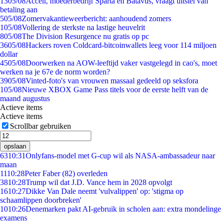
13
05/08
Accell, moederbedrijf Sparta en Batavus, vraagt uitstel van
betaling aan
5
05/08
Zomervakantieweerbericht: aanhoudend zomers
1
05/08
Vollering de sterkste na lastige heuvelrit
8
05/08
The Division Resurgence nu gratis op pc
36
05/08
Hackers roven Coldcard-bitcoinwallets leeg voor 114 miljoen
dollar
45
05/08
Doorwerken na AOW-leeftijd vaker vastgelegd in cao's, moet
werken na je 67e de norm worden?
39
05/08
Vinted-foto's van vrouwen massaal gedeeld op seksfora
1
05/08
Nieuwe XBOX Game Pass titels voor de eerste helft van de
maand augustus
Actieve items
Actieve items
Scrollbar gebruiken
opslaan
63
10:31
Onlyfans-model met G-cup wil als NASA-ambassadeur naar
maan
11
10:28
Peter Faber (82) overleden
38
10:28
Trump wil dat J.D. Vance hem in 2028 opvolgt
16
10:27
Dikke Van Dale neemt 'vulvalippen' op: 'stigma op
schaamlippen doorbreken'
10
10:26
Denemarken pakt AI-gebruik in scholen aan: extra mondelinge
examens