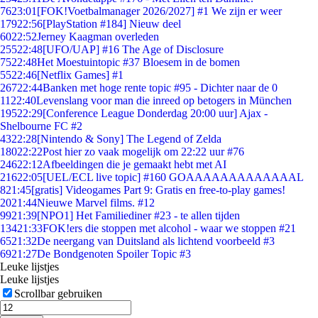
76
23:01
[FOK!Voetbalmanager 2026/2027] #1 We zijn er weer
179
22:56
[PlayStation #184] Nieuw deel
60
22:52
Jerney Kaagman overleden
255
22:48
[UFO/UAP] #16 The Age of Disclosure
75
22:48
Het Moestuintopic #37 Bloesem in de bomen
55
22:46
[Netflix Games] #1
267
22:44
Banken met hoge rente topic #95 - Dichter naar de 0
11
22:40
Levenslang voor man die inreed op betogers in München
195
22:29
[Conference League Donderdag 20:00 uur] Ajax -
Shelbourne FC #2
43
22:28
[Nintendo & Sony] The Legend of Zelda
180
22:22
Post hier zo vaak mogelijk om 22:22 uur #76
246
22:12
Afbeeldingen die je gemaakt hebt met AI
216
22:05
[UEL/ECL live topic] #160 GOAAAAAAAAAAAAAL
8
21:45
[gratis] Videogames Part 9: Gratis en free-to-play games!
20
21:44
Nieuwe Marvel films. #12
99
21:39
[NPO1] Het Familiediner #23 - te allen tijden
134
21:33
FOK!ers die stoppen met alcohol - waar we stoppen #21
65
21:32
De neergang van Duitsland als lichtend voorbeeld #3
69
21:27
De Bondgenoten Spoiler Topic #3
Leuke lijstjes
Leuke lijstjes
Scrollbar gebruiken