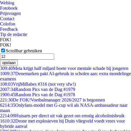
Weblog
Fotoboek
Prijsvragen
Contact
Colofon
Feedback
Tip de redactie
FOK!
FOK!
Scrollbar gebruiken
opslaan
3
09:40
Meta krijgt half miljard boete voor mentale schade bij jongeren
10
09:37
Denemarken pakt AI-gebruik in scholen aan: extra mondelinge
examens
1
08:03
VrijMiBabes #316 (not very sfw!)
20
07:34
Random Pics van de Dag #1979
19
00:45
Random Pics van de Dag #1978
2
21:30
De FOK!Voetbalmanager 2026/2027 is begonnen
62
14:35
Onlyfans-model met G-cup wil als NASA-ambassadeur naar
maan
22
14:09
Huisarts per direct uit vak gezet om ernstig alcoholmisbruik
16
10:32
Drone met explosieven bij Duits vliegveld voedt vrees voor
hybride aanval