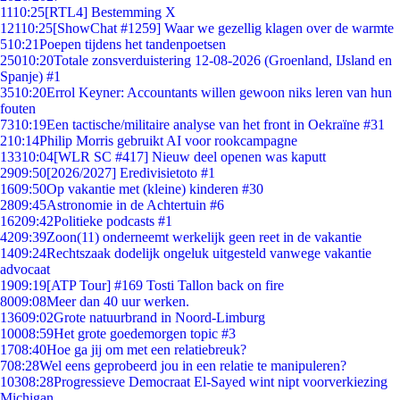
11
10:25
[RTL4] Bestemming X
121
10:25
[ShowChat #1259] Waar we gezellig klagen over de warmte
5
10:21
Poepen tijdens het tandenpoetsen
250
10:20
Totale zonsverduistering 12-08-2026 (Groenland, IJsland en
Spanje) #1
35
10:20
Errol Keyner: Accountants willen gewoon niks leren van hun
fouten
73
10:19
Een tactische/militaire analyse van het front in Oekraïne #31
2
10:14
Philip Morris gebruikt AI voor rookcampagne
133
10:04
[WLR SC #417] Nieuw deel openen was kaputt
29
09:50
[2026/2027] Eredivisietoto #1
16
09:50
Op vakantie met (kleine) kinderen #30
28
09:45
Astronomie in de Achtertuin #6
162
09:42
Politieke podcasts #1
42
09:39
Zoon(11) onderneemt werkelijk geen reet in de vakantie
14
09:24
Rechtszaak dodelijk ongeluk uitgesteld vanwege vakantie
advocaat
19
09:19
[ATP Tour] #169 Tosti Tallon back on fire
80
09:08
Meer dan 40 uur werken.
136
09:02
Grote natuurbrand in Noord-Limburg
100
08:59
Het grote goedemorgen topic #3
17
08:40
Hoe ga jij om met een relatiebreuk?
7
08:28
Wel eens geprobeerd jou in een relatie te manipuleren?
103
08:28
Progressieve Democraat El-Sayed wint nipt voorverkiezing
Michigan