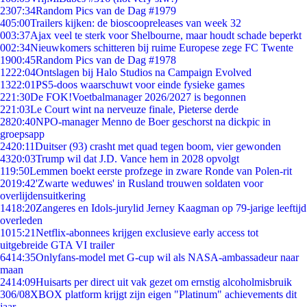
23
07:34
Random Pics van de Dag #1979
4
05:00
Trailers kijken: de bioscoopreleases van week 32
0
03:37
Ajax veel te sterk voor Shelbourne, maar houdt schade beperkt
0
02:34
Nieuwkomers schitteren bij ruime Europese zege FC Twente
19
00:45
Random Pics van de Dag #1978
12
22:04
Ontslagen bij Halo Studios na Campaign Evolved
13
22:01
PS5-doos waarschuwt voor einde fysieke games
2
21:30
De FOK!Voetbalmanager 2026/2027 is begonnen
2
21:03
Le Court wint na nerveuze finale, Pieterse derde
28
20:40
NPO-manager Menno de Boer geschorst na dickpic in
groepsapp
24
20:11
Duitser (93) crasht met quad tegen boom, vier gewonden
43
20:03
Trump wil dat J.D. Vance hem in 2028 opvolgt
1
19:50
Lemmen boekt eerste profzege in zware Ronde van Polen-rit
20
19:42
'Zwarte weduwes' in Rusland trouwen soldaten voor
overlijdensuitkering
14
18:20
Zangeres en Idols-jurylid Jerney Kaagman op 79-jarige leeftijd
overleden
10
15:21
Netflix-abonnees krijgen exclusieve early access tot
uitgebreide GTA VI trailer
64
14:35
Onlyfans-model met G-cup wil als NASA-ambassadeur naar
maan
24
14:09
Huisarts per direct uit vak gezet om ernstig alcoholmisbruik
3
06/08
XBOX platform krijgt zijn eigen "Platinum" achievements dit
jaar