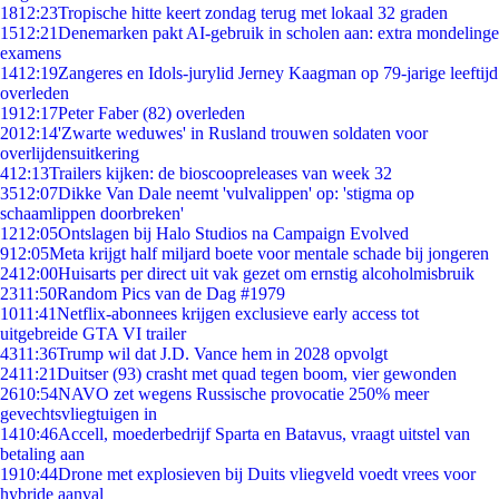
18
12:23
Tropische hitte keert zondag terug met lokaal 32 graden
15
12:21
Denemarken pakt AI-gebruik in scholen aan: extra mondelinge
examens
14
12:19
Zangeres en Idols-jurylid Jerney Kaagman op 79-jarige leeftijd
overleden
19
12:17
Peter Faber (82) overleden
20
12:14
'Zwarte weduwes' in Rusland trouwen soldaten voor
overlijdensuitkering
4
12:13
Trailers kijken: de bioscoopreleases van week 32
35
12:07
Dikke Van Dale neemt 'vulvalippen' op: 'stigma op
schaamlippen doorbreken'
12
12:05
Ontslagen bij Halo Studios na Campaign Evolved
9
12:05
Meta krijgt half miljard boete voor mentale schade bij jongeren
24
12:00
Huisarts per direct uit vak gezet om ernstig alcoholmisbruik
23
11:50
Random Pics van de Dag #1979
10
11:41
Netflix-abonnees krijgen exclusieve early access tot
uitgebreide GTA VI trailer
43
11:36
Trump wil dat J.D. Vance hem in 2028 opvolgt
24
11:21
Duitser (93) crasht met quad tegen boom, vier gewonden
26
10:54
NAVO zet wegens Russische provocatie 250% meer
gevechtsvliegtuigen in
14
10:46
Accell, moederbedrijf Sparta en Batavus, vraagt uitstel van
betaling aan
19
10:44
Drone met explosieven bij Duits vliegveld voedt vrees voor
hybride aanval