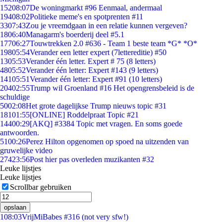
152
08:07
De woningmarkt #96 Eenmaal, andermaal
194
08:02
Politieke meme's en spotprenten #11
33
07:43
Zou je vreemdgaan in een relatie kunnen vergeven?
18
06:40
Managarm's boerderij deel #5.1
177
06:27
Touwtrekken 2.0 #636 - Team 1 beste team *G* *O*
198
05:54
Verander een letter expert (7lettereditie) #50
13
05:53
Verander één letter. Expert # 75 (8 letters)
48
05:52
Verander één letter: Expert #143 (9 letters)
141
05:51
Verander één letter: Expert #91 (10 letters)
204
02:55
Trump wil Groenland #16 Het opengrensbeleid is de
schuldige
50
02:08
Het grote dagelijkse Trump nieuws topic #31
181
01:55
[ONLINE] Roddelpraat Topic #21
144
00:29
[AKQ] #3384 Topic met vragen. En soms goede
antwoorden.
51
00:26
Perez Hilton opgenomen op spoed na uitzenden van
gruwelijke video
274
23:56
Post hier pas overleden muzikanten #32
Leuke lijstjes
Leuke lijstjes
Scrollbar gebruiken
opslaan
1
08:03
VrijMiBabes #316 (not very sfw!)