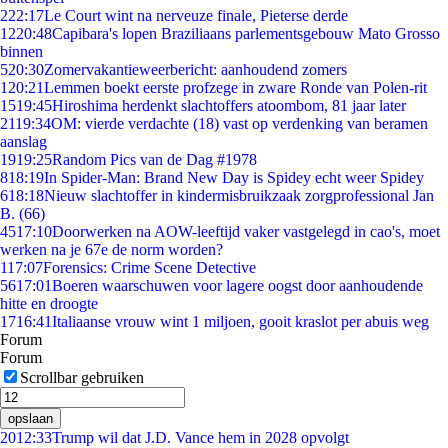
2
22:17
Le Court wint na nerveuze finale, Pieterse derde
12
20:48
Capibara's lopen Braziliaans parlementsgebouw Mato Grosso
binnen
5
20:30
Zomervakantieweerbericht: aanhoudend zomers
1
20:21
Lemmen boekt eerste profzege in zware Ronde van Polen-rit
15
19:45
Hiroshima herdenkt slachtoffers atoombom, 81 jaar later
21
19:34
OM: vierde verdachte (18) vast op verdenking van beramen
aanslag
19
19:25
Random Pics van de Dag #1978
8
18:19
In Spider-Man: Brand New Day is Spidey echt weer Spidey
6
18:18
Nieuw slachtoffer in kindermisbruikzaak zorgprofessional Jan
B. (66)
45
17:10
Doorwerken na AOW-leeftijd vaker vastgelegd in cao's, moet
werken na je 67e de norm worden?
1
17:07
Forensics: Crime Scene Detective
56
17:01
Boeren waarschuwen voor lagere oogst door aanhoudende
hitte en droogte
17
16:41
Italiaanse vrouw wint 1 miljoen, gooit kraslot per abuis weg
Forum
Forum
Scrollbar gebruiken
opslaan
20
12:33
Trump wil dat J.D. Vance hem in 2028 opvolgt