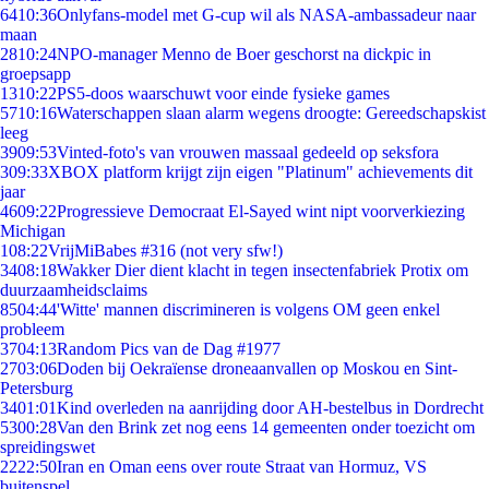
64
10:36
Onlyfans-model met G-cup wil als NASA-ambassadeur naar
maan
28
10:24
NPO-manager Menno de Boer geschorst na dickpic in
groepsapp
13
10:22
PS5-doos waarschuwt voor einde fysieke games
57
10:16
Waterschappen slaan alarm wegens droogte: Gereedschapskist
leeg
39
09:53
Vinted-foto's van vrouwen massaal gedeeld op seksfora
3
09:33
XBOX platform krijgt zijn eigen "Platinum" achievements dit
jaar
46
09:22
Progressieve Democraat El-Sayed wint nipt voorverkiezing
Michigan
1
08:22
VrijMiBabes #316 (not very sfw!)
34
08:18
Wakker Dier dient klacht in tegen insectenfabriek Protix om
duurzaamheidsclaims
85
04:44
'Witte' mannen discrimineren is volgens OM geen enkel
probleem
37
04:13
Random Pics van de Dag #1977
27
03:06
Doden bij Oekraïense droneaanvallen op Moskou en Sint-
Petersburg
34
01:01
Kind overleden na aanrijding door AH-bestelbus in Dordrecht
53
00:28
Van den Brink zet nog eens 14 gemeenten onder toezicht om
spreidingswet
22
22:50
Iran en Oman eens over route Straat van Hormuz, VS
buitenspel