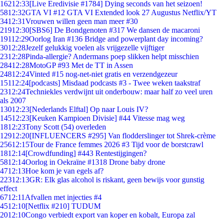
162
12:33
[Live Eredivisie #1784] Dying seconds van het seizoen!
58
12:32
GTA VI #12 GTA VI Extended look 27 Augustus Netflix/YT
34
12:31
Vrouwen willen geen man meer #30
219
12:30
[SBS6] De Bondgenoten #317 We dansen de macaroni
191
12:29
Oorlog Iran #136 Bridge and powerplant day incoming?
30
12:28
Jezelf gelukkig voelen als vrijgezelle vijftiger
23
12:28
Pinda-allergie? Andermans poep slikken helpt misschien
284
12:28
MotoGP #93 Met de TT in Assen
248
12:24
Vinted #15 nog-net-niet gratis en verzendgezeur
151
12:24
[podcasts] Misdaad podcasts #3 - Twee weken taakstraf
23
12:24
Techniekles verdwijnt uit onderbouw: maar half zo veel uren
als 2007
130
12:23
[Nederlands Elftal] Op naar Louis IV?
145
12:23
[Keuken Kampioen Divisie] #44 Vitesse mag weg
18
12:23
Tony Scott (54) overleden
129
12:20
[INFLUENCERS #295] Van flodderslinger tot Shrek-crème
256
12:15
Tour de France femmes 2026 #3 Tijd voor de borstcrawl
18
12:14
[Crowdfunding] #443 Rentestijgingen?
58
12:14
Oorlog in Oekraïne #1318 Drone baby drone
47
12:13
Hoe kom je van egels af?
223
12:13
GR: Elk glas alcohol is riskant, geen bewijs voor gunstig
effect
67
12:11
Afvallen met injecties #4
45
12:10
[Netflix #210] TUDUM
20
12:10
Congo verbiedt export van koper en kobalt, Europa zal