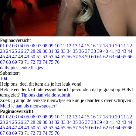
Paginaoverzicht
01
02
03
04
05
06
07
08
09
10
11
12
13
14
15
16
17
18
19
20
21
22
23
24
25
26
27
28
29
30
31
32
33
34
35
36
37
38
39
40
41
42
43
44
45
46
47
48
49
50
51
52
53
54
55
56
57
58
59
60
61
62
63
64
65
66
67
68
69
70
71
72
73
74
75
76
daily pics
leuke lijstjes
Submitter:
104
Help ons; deel dit item als je het leuk vond
Heb je een leuk of interessant bericht gevonden dat je graag op FOK!
terug ziet?
Tip ons dan via de submit!
Zoek jij altijd de leukste nieuwtjes en kun je daar leuk over schrijven?
Meld je aan als nieuwsposter!
Paginaoverzicht
01
02
03
04
05
06
07
08
09
10
11
12
13
14
15
16
17
18
19
20
21
22
23
24
25
26
27
28
29
30
31
32
33
34
35
36
37
38
39
40
41
42
43
44
45
46
47
48
49
50
51
52
53
54
55
56
57
58
59
60
61
62
63
64
65
66
67
68
69
70
71
72
73
74
75
76