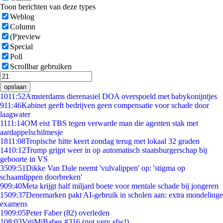
Toon berichten van deze types
Weblog
Column
(P)review
Special
Poll
Scrollbar gebruiken
opslaan
10
11:52
Amsterdams dierenasiel DOA overspoeld met babykonijntjes
9
11:46
Kabinet geeft bedrijven geen compensatie voor schade door
laagwater
11
11:14
OM eist TBS tegen verwarde man die agenten stak met
aardappelschilmesje
18
11:08
Tropische hitte keert zondag terug met lokaal 32 graden
14
10:12
Trump grijpt weer in op automatisch staatsburgerschap bij
geboorte in VS
35
09:51
Dikke Van Dale neemt 'vulvalippen' op: 'stigma op
schaamlippen doorbreken'
9
09:40
Meta krijgt half miljard boete voor mentale schade bij jongeren
15
09:37
Denemarken pakt AI-gebruik in scholen aan: extra mondelinge
examens
19
09:05
Peter Faber (82) overleden
1
08:03
VrijMiBabes #316 (not very sfw!)