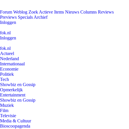
Forum
Weblog
Zoek
Actieve Items
Nieuws
Columns
Reviews
Previews
Specials
Archief
Inloggen
fok.nl
Inloggen
fok.nl
Actueel
Nederland
Internationaal
Economie
Politiek
Tech
Showbiz en Gossip
Opmerkelijk
Entertainment
Showbiz en Gossip
Muziek
Film
Televisie
Media & Cultuur
Bioscoopagenda