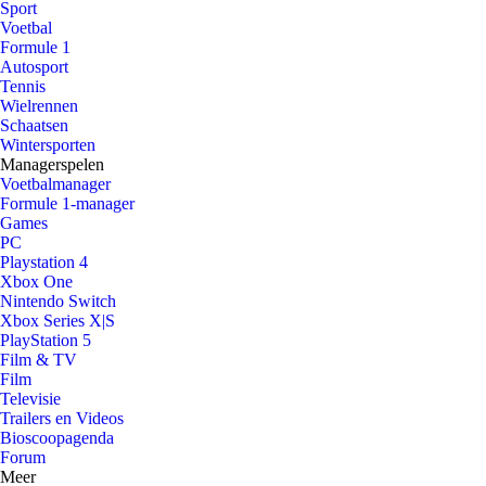
Sport
Voetbal
Formule 1
Autosport
Tennis
Wielrennen
Schaatsen
Wintersporten
Managerspelen
Voetbalmanager
Formule 1-manager
Games
PC
Playstation 4
Xbox One
Nintendo Switch
Xbox Series X|S
PlayStation 5
Film & TV
Film
Televisie
Trailers en Videos
Bioscoopagenda
Forum
Meer