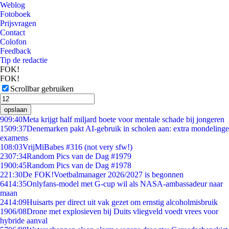
Weblog
Fotoboek
Prijsvragen
Contact
Colofon
Feedback
Tip de redactie
FOK!
FOK!
Scrollbar gebruiken
opslaan
9
09:40
Meta krijgt half miljard boete voor mentale schade bij jongeren
15
09:37
Denemarken pakt AI-gebruik in scholen aan: extra mondelinge
examens
1
08:03
VrijMiBabes #316 (not very sfw!)
23
07:34
Random Pics van de Dag #1979
19
00:45
Random Pics van de Dag #1978
2
21:30
De FOK!Voetbalmanager 2026/2027 is begonnen
64
14:35
Onlyfans-model met G-cup wil als NASA-ambassadeur naar
maan
24
14:09
Huisarts per direct uit vak gezet om ernstig alcoholmisbruik
19
06/08
Drone met explosieven bij Duits vliegveld voedt vrees voor
hybride aanval