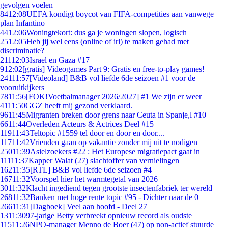
gevolgen voelen
84
12:08
UEFA kondigt boycot van FIFA-competities aan vanwege
plan Infantino
44
12:06
Woningtekort: dus ga je woningen slopen, logisch
25
12:05
Heb jij wel eens (online of irl) te maken gehad met
discriminatie?
211
12:03
Israel en Gaza #17
9
12:02
[gratis] Videogames Part 9: Gratis en free-to-play games!
241
11:57
[Videoland] B&B vol liefde 6de seizoen #1 voor de
vooruitkijkers
78
11:56
[FOK!Voetbalmanager 2026/2027] #1 We zijn er weer
41
11:50
GGZ heeft mij gezond verklaard.
96
11:45
Migranten breken door grens naar Ceuta in Spanje,l #10
66
11:44
Overleden Acteurs & Actrices Deel #15
119
11:43
Teltopic #1559 tel door en door en door....
117
11:42
Vrienden gaan op vakantie zonder mij uit te nodigen
250
11:39
Asielzoekers #22 : Het Europese migratiepact gaat in
111
11:37
Kapper Walat (27) slachtoffer van vernielingen
162
11:35
[RTL] B&B vol liefde 6de seizoen #4
167
11:32
Voorspel hier het warmtegetal van 2026
30
11:32
Klacht ingediend tegen grootste insectenfabriek ter wereld
268
11:32
Banken met hoge rente topic #95 - Dichter naar de 0
266
11:31
[Dagboek] Veel aan hoofd - Deel 27
13
11:30
97-jarige Betty verbreekt opnieuw record als oudste
115
11:26
NPO-manager Menno de Boer (47) op non-actief stuurde