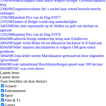
57
06/08
Waterschappen slaan alarm wegens droogte: Gereedschapskist
leeg
23
06/08
Zorgmedewerkster die 's nachts haar vriend bezocht terecht
ontslagen
37
06/08
Random Pics van de Dag #1977
21
05/08
Tanken in België wordt nóg aantrekkelijker
34
05/08
Dirk sluit supermarkt op de Wallen na golf van diefstal en
agressie
12
05/08
Random Pics van de Dag #1976
6
04/08
Kraftwerk brengt ruimteschip terug naar Eindhoven
20
04/08
Apple vecht Britse eis tot inbouwen backdoor in iCloud aan
85
04/08
'Witte' mannen discrimineren is volgens OM geen enkel
probleem
30
04/08
Ceuta-leider noemt Marokkaanse grensaanval door migranten
'gruweldaad'
6
04/08
Grote natuurbrand Boschhuizerbergen groeit naar 100 hectare
6
04/08
FOK! was even down
Laatste items
Laatste items
Toon berichten uit deze thema's
Actueel
Entertainment
Sport
Film & Tv
Games