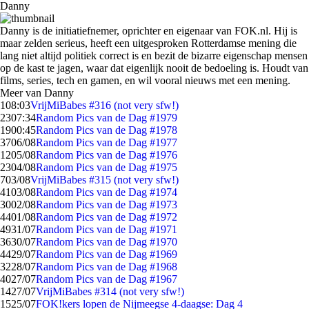
Danny
Danny is de initiatiefnemer, oprichter en eigenaar van FOK.nl. Hij is
maar zelden serieus, heeft een uitgesproken Rotterdamse mening die
lang niet altijd politiek correct is en bezit de bizarre eigenschap mensen
op de kast te jagen, waar dat eigenlijk nooit de bedoeling is. Houdt van
films, series, tech en gamen, en wil vooral nieuws met een mening.
Meer van Danny
1
08:03
VrijMiBabes #316 (not very sfw!)
23
07:34
Random Pics van de Dag #1979
19
00:45
Random Pics van de Dag #1978
37
06/08
Random Pics van de Dag #1977
12
05/08
Random Pics van de Dag #1976
23
04/08
Random Pics van de Dag #1975
7
03/08
VrijMiBabes #315 (not very sfw!)
41
03/08
Random Pics van de Dag #1974
30
02/08
Random Pics van de Dag #1973
44
01/08
Random Pics van de Dag #1972
49
31/07
Random Pics van de Dag #1971
36
30/07
Random Pics van de Dag #1970
44
29/07
Random Pics van de Dag #1969
32
28/07
Random Pics van de Dag #1968
40
27/07
Random Pics van de Dag #1967
14
27/07
VrijMiBabes #314 (not very sfw!)
15
25/07
FOK!kers lopen de Nijmeegse 4-daagse: Dag 4