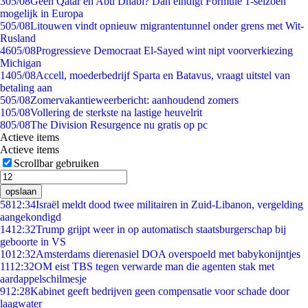
3
05/08
Geen Qatar en Abu Dhabi? Dan eindigt Formule 1-seizoen
mogelijk in Europa
5
05/08
Litouwen vindt opnieuw migrantentunnel onder grens met Wit-
Rusland
46
05/08
Progressieve Democraat El-Sayed wint nipt voorverkiezing
Michigan
14
05/08
Accell, moederbedrijf Sparta en Batavus, vraagt uitstel van
betaling aan
5
05/08
Zomervakantieweerbericht: aanhoudend zomers
1
05/08
Vollering de sterkste na lastige heuvelrit
8
05/08
The Division Resurgence nu gratis op pc
Actieve items
Actieve items
Scrollbar gebruiken
opslaan
58
12:34
Israël meldt dood twee militairen in Zuid-Libanon, vergelding
aangekondigd
14
12:32
Trump grijpt weer in op automatisch staatsburgerschap bij
geboorte in VS
10
12:32
Amsterdams dierenasiel DOA overspoeld met babykonijntjes
11
12:32
OM eist TBS tegen verwarde man die agenten stak met
aardappelschilmesje
9
12:28
Kabinet geeft bedrijven geen compensatie voor schade door
laagwater