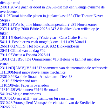
dick-pic rond
240
11:26
Wie gaan er dood in 2026?Post met een vleugje cynisme de
overledenen.
6
11:26
Draai hier alle platen in je platenkast #32 (The Torture Never
Stops)
169
11:21
Wat is jullie binnenhuistemperatuur? #81 Horrorzomer
237
11:18
Top 2000 Editie 2025 #243 Alle dikzakken willen op je
lijken
16
11:14
[Boekbespreking] Yesteryear - Caro Claire Burke
54
11:11
Post hier zo vaak mogelijk om 11:11 #39 Vanz11
266
11:06
[NET5] Het blok 2026 #32 Blokkendozen
264
11:05
Lied van de dag #52
79
11:05
Vuelta a España 2026 #1
190
11:05
[SBS6] De Oranjezomer #10 Helene je kan het niet stop
ermee
231
11:03
[AMV] VS #1312 spammers van de internationale rechtsorde
11
11:00
Meest innovatieve game mechanics
236
10:56
Raad de Straat - Amsterdam - Deel 78
121
10:52
Nederland toen
11
10:50
Peter Faber is overleden
113
10:48
[Wielrennen #616] Brennan!
54
10:47
Magic mushrooms
0
10:46
LG nas n1t1 - niet zichtbaar bij aansluiten
33
10:28
[Voorspellen] Voorspel de eindstand van de Eredivisie
2026/2027