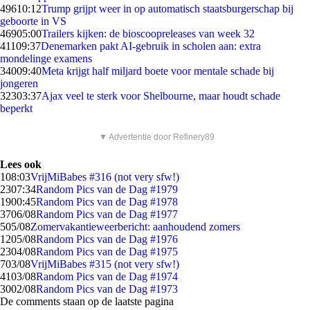
496
10:12
Trump grijpt weer in op automatisch staatsburgerschap bij
geboorte in VS
469
05:00
Trailers kijken: de bioscoopreleases van week 32
411
09:37
Denemarken pakt AI-gebruik in scholen aan: extra
mondelinge examens
340
09:40
Meta krijgt half miljard boete voor mentale schade bij
jongeren
323
03:37
Ajax veel te sterk voor Shelbourne, maar houdt schade
beperkt
▼ Advertentie door Refinery89
Lees ook
1
08:03
VrijMiBabes #316 (not very sfw!)
23
07:34
Random Pics van de Dag #1979
19
00:45
Random Pics van de Dag #1978
37
06/08
Random Pics van de Dag #1977
5
05/08
Zomervakantieweerbericht: aanhoudend zomers
12
05/08
Random Pics van de Dag #1976
23
04/08
Random Pics van de Dag #1975
7
03/08
VrijMiBabes #315 (not very sfw!)
41
03/08
Random Pics van de Dag #1974
30
02/08
Random Pics van de Dag #1973
De comments staan op de laatste pagina