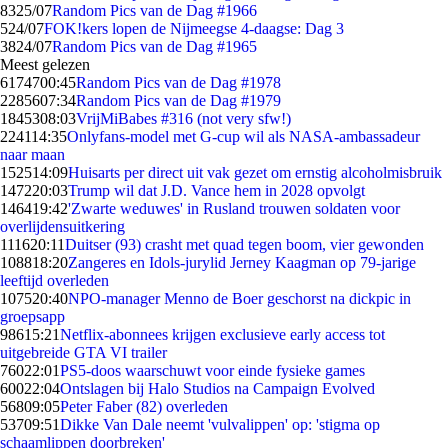
83
25/07
Random Pics van de Dag #1966
5
24/07
FOK!kers lopen de Nijmeegse 4-daagse: Dag 3
38
24/07
Random Pics van de Dag #1965
Meest gelezen
61747
00:45
Random Pics van de Dag #1978
22856
07:34
Random Pics van de Dag #1979
18453
08:03
VrijMiBabes #316 (not very sfw!)
2241
14:35
Onlyfans-model met G-cup wil als NASA-ambassadeur
naar maan
1525
14:09
Huisarts per direct uit vak gezet om ernstig alcoholmisbruik
1472
20:03
Trump wil dat J.D. Vance hem in 2028 opvolgt
1464
19:42
'Zwarte weduwes' in Rusland trouwen soldaten voor
overlijdensuitkering
1116
20:11
Duitser (93) crasht met quad tegen boom, vier gewonden
1088
18:20
Zangeres en Idols-jurylid Jerney Kaagman op 79-jarige
leeftijd overleden
1075
20:40
NPO-manager Menno de Boer geschorst na dickpic in
groepsapp
986
15:21
Netflix-abonnees krijgen exclusieve early access tot
uitgebreide GTA VI trailer
760
22:01
PS5-doos waarschuwt voor einde fysieke games
600
22:04
Ontslagen bij Halo Studios na Campaign Evolved
568
09:05
Peter Faber (82) overleden
537
09:51
Dikke Van Dale neemt 'vulvalippen' op: 'stigma op
schaamlippen doorbreken'