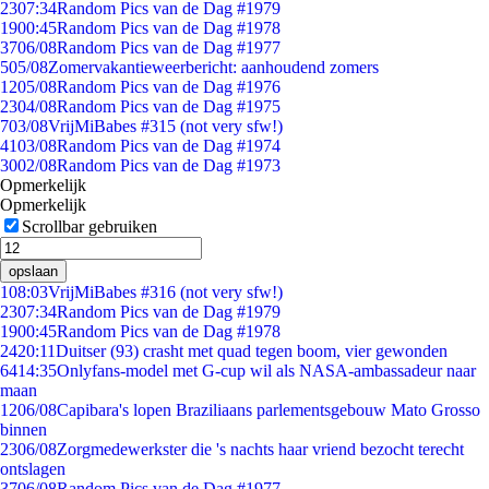
23
07:34
Random Pics van de Dag #1979
19
00:45
Random Pics van de Dag #1978
37
06/08
Random Pics van de Dag #1977
5
05/08
Zomervakantieweerbericht: aanhoudend zomers
12
05/08
Random Pics van de Dag #1976
23
04/08
Random Pics van de Dag #1975
7
03/08
VrijMiBabes #315 (not very sfw!)
41
03/08
Random Pics van de Dag #1974
30
02/08
Random Pics van de Dag #1973
Opmerkelijk
Opmerkelijk
Scrollbar gebruiken
opslaan
1
08:03
VrijMiBabes #316 (not very sfw!)
23
07:34
Random Pics van de Dag #1979
19
00:45
Random Pics van de Dag #1978
24
20:11
Duitser (93) crasht met quad tegen boom, vier gewonden
64
14:35
Onlyfans-model met G-cup wil als NASA-ambassadeur naar
maan
12
06/08
Capibara's lopen Braziliaans parlementsgebouw Mato Grosso
binnen
23
06/08
Zorgmedewerkster die 's nachts haar vriend bezocht terecht
ontslagen
37
06/08
Random Pics van de Dag #1977