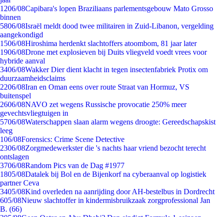
12
06/08
Capibara's lopen Braziliaans parlementsgebouw Mato Grosso
binnen
58
06/08
Israël meldt dood twee militairen in Zuid-Libanon, vergelding
aangekondigd
15
06/08
Hiroshima herdenkt slachtoffers atoombom, 81 jaar later
19
06/08
Drone met explosieven bij Duits vliegveld voedt vrees voor
hybride aanval
34
06/08
Wakker Dier dient klacht in tegen insectenfabriek Protix om
duurzaamheidsclaims
22
06/08
Iran en Oman eens over route Straat van Hormuz, VS
buitenspel
26
06/08
NAVO zet wegens Russische provocatie 250% meer
gevechtsvliegtuigen in
57
06/08
Waterschappen slaan alarm wegens droogte: Gereedschapskist
leeg
1
06/08
Forensics: Crime Scene Detective
23
06/08
Zorgmedewerkster die 's nachts haar vriend bezocht terecht
ontslagen
37
06/08
Random Pics van de Dag #1977
18
05/08
Datalek bij Bol en de Bijenkorf na cyberaanval op logistiek
partner Ceva
34
05/08
Kind overleden na aanrijding door AH-bestelbus in Dordrecht
6
05/08
Nieuw slachtoffer in kindermisbruikzaak zorgprofessional Jan
B. (66)