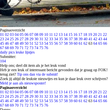
Paginaoverzicht
01
02
03
04
05
06
07
08
09
10
11
12
13
14
15
16
17
18
19
20
21
22
23
24
25
26
27
28
29
30
31
32
33
34
35
36
37
38
39
40
41
42
43
44
45
46
47
48
49
50
51
52
53
54
55
56
57
58
59
60
61
62
63
64
65
66
67
68
69
70
71
72
73
74
75
76
daily pics
leuke lijstjes
Submitter:
104
Help ons; deel dit item als je het leuk vond
Heb je een leuk of interessant bericht gevonden dat je graag op FOK!
terug ziet?
Tip ons dan via de submit!
Zoek jij altijd de leukste nieuwtjes en kun je daar leuk over schrijven?
Meld je aan als nieuwsposter!
Paginaoverzicht
01
02
03
04
05
06
07
08
09
10
11
12
13
14
15
16
17
18
19
20
21
22
23
24
25
26
27
28
29
30
31
32
33
34
35
36
37
38
39
40
41
42
43
44
45
46
47
48
49
50
51
52
53
54
55
56
57
58
59
60
61
62
63
64
65
66
67
68
69
70
71
72
73
74
75
76
Danny