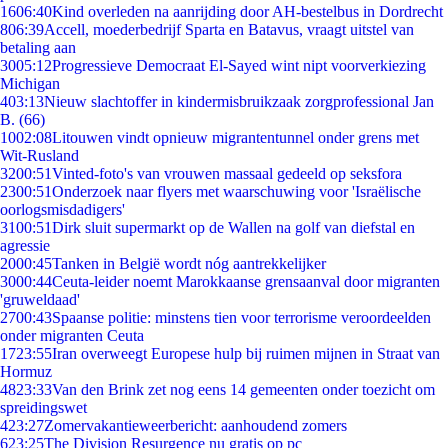
16
06:40
Kind overleden na aanrijding door AH-bestelbus in Dordrecht
8
06:39
Accell, moederbedrijf Sparta en Batavus, vraagt uitstel van
betaling aan
30
05:12
Progressieve Democraat El-Sayed wint nipt voorverkiezing
Michigan
4
03:13
Nieuw slachtoffer in kindermisbruikzaak zorgprofessional Jan
B. (66)
10
02:08
Litouwen vindt opnieuw migrantentunnel onder grens met
Wit-Rusland
32
00:51
Vinted-foto's van vrouwen massaal gedeeld op seksfora
23
00:51
Onderzoek naar flyers met waarschuwing voor 'Israëlische
oorlogsmisdadigers'
31
00:51
Dirk sluit supermarkt op de Wallen na golf van diefstal en
agressie
20
00:45
Tanken in België wordt nóg aantrekkelijker
30
00:44
Ceuta-leider noemt Marokkaanse grensaanval door migranten
'gruweldaad'
27
00:43
Spaanse politie: minstens tien voor terrorisme veroordeelden
onder migranten Ceuta
17
23:55
Iran overweegt Europese hulp bij ruimen mijnen in Straat van
Hormuz
48
23:33
Van den Brink zet nog eens 14 gemeenten onder toezicht om
spreidingswet
4
23:27
Zomervakantieweerbericht: aanhoudend zomers
6
23:25
The Division Resurgence nu gratis op pc