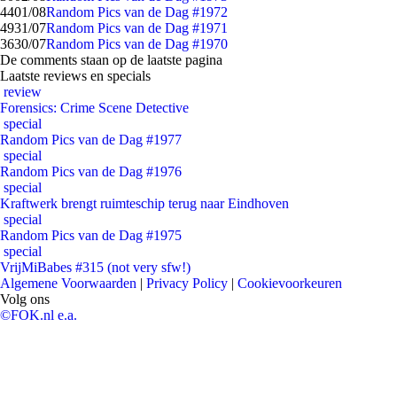
44
01/08
Random Pics van de Dag #1972
49
31/07
Random Pics van de Dag #1971
36
30/07
Random Pics van de Dag #1970
De comments staan op de laatste pagina
Laatste reviews en specials
review
Forensics: Crime Scene Detective
special
Random Pics van de Dag #1977
special
Random Pics van de Dag #1976
special
Kraftwerk brengt ruimteschip terug naar Eindhoven
special
Random Pics van de Dag #1975
special
VrijMiBabes #315 (not very sfw!)
Algemene Voorwaarden
|
Privacy Policy
|
Cookievoorkeuren
Volg ons
©FOK.nl e.a.