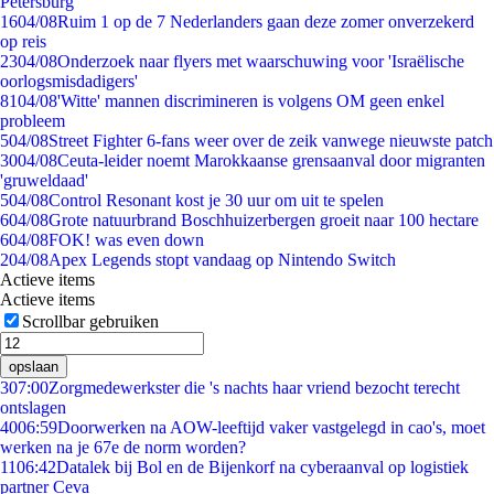
Petersburg
16
04/08
Ruim 1 op de 7 Nederlanders gaan deze zomer onverzekerd
op reis
23
04/08
Onderzoek naar flyers met waarschuwing voor 'Israëlische
oorlogsmisdadigers'
81
04/08
'Witte' mannen discrimineren is volgens OM geen enkel
probleem
5
04/08
Street Fighter 6-fans weer over de zeik vanwege nieuwste patch
30
04/08
Ceuta-leider noemt Marokkaanse grensaanval door migranten
'gruweldaad'
5
04/08
Control Resonant kost je 30 uur om uit te spelen
6
04/08
Grote natuurbrand Boschhuizerbergen groeit naar 100 hectare
6
04/08
FOK! was even down
2
04/08
Apex Legends stopt vandaag op Nintendo Switch
Actieve items
Actieve items
Scrollbar gebruiken
opslaan
3
07:00
Zorgmedewerkster die 's nachts haar vriend bezocht terecht
ontslagen
40
06:59
Doorwerken na AOW-leeftijd vaker vastgelegd in cao's, moet
werken na je 67e de norm worden?
11
06:42
Datalek bij Bol en de Bijenkorf na cyberaanval op logistiek
partner Ceva