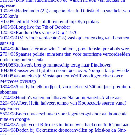
agressie
13
08:53
Nederlander (23) aangehouden in Duitsland na snelheid van
235 km/u
3
05/08
Gedurfd NEC blijft overeind bij Olympiakos
14
05/08
Long live the 7th of October
12
05/08
Random Pics van de Dag #1976
20
04/08
OM: vierde verdachte (18) vast op verdenking van beramen
aanslag
14
04/08
Italiaanse vrouw wint 1 miljoen, gooit kraslot per abuis weg
27
04/08
Spaanse politie: minstens tien voor terrorisme veroordeelden
onder migranten Ceuta
5
04/08
Kraftwerk brengt ruimteschip terug naar Eindhoven
1
04/08
Reusser wint tijdrit en neemt geel over, Nooijen knap tweede
7
04/08
Vakantiekiekje Verstappen en Wolff voedt geruchten over
Mercedes-overstap
18
04/08
Spotify bereikt mijlpaal, voor het eerst 300 miljoen premium-
abonnees
27
04/08
Houthi's vallen luchthaven Najran in Saoedi-Arabië aan
32
04/08
Albert Heijn halveert tempo van Koopzegels sparen vanaf
september
55
04/08
Boeren waarschuwen voor lagere oogst door aanhoudende
hitte en droogte
20
04/08
Apple vecht Britse eis tot inbouwen backdoor in iCloud aan
26
04/08
Doden bij Oekraïense droneaanvallen op Moskou en Sint-