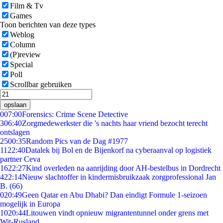
Film & Tv
Games
Toon berichten van deze types
Weblog
Column
(P)review
Special
Poll
Scrollbar gebruiken
opslaan
0
07:00
Forensics: Crime Scene Detective
3
06:40
Zorgmedewerkster die 's nachts haar vriend bezocht terecht
ontslagen
25
00:35
Random Pics van de Dag #1977
11
22:40
Datalek bij Bol en de Bijenkorf na cyberaanval op logistiek
partner Ceva
16
22:27
Kind overleden na aanrijding door AH-bestelbus in Dordrecht
4
22:14
Nieuw slachtoffer in kindermisbruikzaak zorgprofessional Jan
B. (66)
0
20:49
Geen Qatar en Abu Dhabi? Dan eindigt Formule 1-seizoen
mogelijk in Europa
10
20:44
Litouwen vindt opnieuw migrantentunnel onder grens met
Wit-Rusland