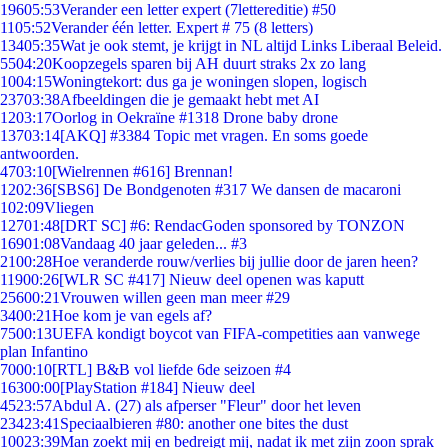
196
05:53
Verander een letter expert (7lettereditie) #50
11
05:52
Verander één letter. Expert # 75 (8 letters)
134
05:35
Wat je ook stemt, je krijgt in NL altijd Links Liberaal Beleid.
55
04:20
Koopzegels sparen bij AH duurt straks 2x zo lang
10
04:15
Woningtekort: dus ga je woningen slopen, logisch
237
03:38
Afbeeldingen die je gemaakt hebt met AI
12
03:17
Oorlog in Oekraïne #1318 Drone baby drone
137
03:14
[AKQ] #3384 Topic met vragen. En soms goede
antwoorden.
47
03:10
[Wielrennen #616] Brennan!
12
02:36
[SBS6] De Bondgenoten #317 We dansen de macaroni
1
02:09
Vliegen
127
01:48
[DRT SC] #6: RendacGoden sponsored by TONZON
169
01:08
Vandaag 40 jaar geleden... #3
21
00:28
Hoe veranderde rouw/verlies bij jullie door de jaren heen?
119
00:26
[WLR SC #417] Nieuw deel openen was kaputt
256
00:21
Vrouwen willen geen man meer #29
34
00:21
Hoe kom je van egels af?
75
00:13
UEFA kondigt boycot van FIFA-competities aan vanwege
plan Infantino
70
00:10
[RTL] B&B vol liefde 6de seizoen #4
163
00:00
[PlayStation #184] Nieuw deel
45
23:57
Abdul A. (27) als afperser "Fleur" door het leven
234
23:41
Speciaalbieren #80: another one bites the dust
100
23:39
Man zoekt mij en bedreigt mij, nadat ik met zijn zoon sprak