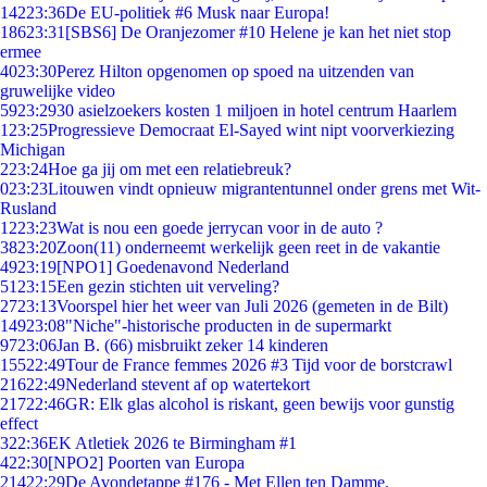
142
23:36
De EU-politiek #6 Musk naar Europa!
186
23:31
[SBS6] De Oranjezomer #10 Helene je kan het niet stop
ermee
40
23:30
Perez Hilton opgenomen op spoed na uitzenden van
gruwelijke video
59
23:29
30 asielzoekers kosten 1 miljoen in hotel centrum Haarlem
1
23:25
Progressieve Democraat El-Sayed wint nipt voorverkiezing
Michigan
2
23:24
Hoe ga jij om met een relatiebreuk?
0
23:23
Litouwen vindt opnieuw migrantentunnel onder grens met Wit-
Rusland
12
23:23
Wat is nou een goede jerrycan voor in de auto ?
38
23:20
Zoon(11) onderneemt werkelijk geen reet in de vakantie
49
23:19
[NPO1] Goedenavond Nederland
51
23:15
Een gezin stichten uit verveling?
27
23:13
Voorspel hier het weer van Juli 2026 (gemeten in de Bilt)
149
23:08
"Niche"-historische producten in de supermarkt
97
23:06
Jan B. (66) misbruikt zeker 14 kinderen
155
22:49
Tour de France femmes 2026 #3 Tijd voor de borstcrawl
216
22:49
Nederland stevent af op watertekort
217
22:46
GR: Elk glas alcohol is riskant, geen bewijs voor gunstig
effect
3
22:36
EK Atletiek 2026 te Birmingham #1
4
22:30
[NPO2] Poorten van Europa
214
22:29
De Avondetappe #176 - Met Ellen ten Damme.