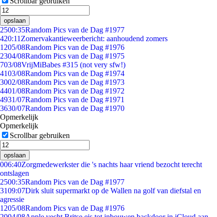
Scrollbar gebruiken
opslaan
25
00:35
Random Pics van de Dag #1977
4
20:11
Zomervakantieweerbericht: aanhoudend zomers
12
05/08
Random Pics van de Dag #1976
23
04/08
Random Pics van de Dag #1975
7
03/08
VrijMiBabes #315 (not very sfw!)
41
03/08
Random Pics van de Dag #1974
30
02/08
Random Pics van de Dag #1973
44
01/08
Random Pics van de Dag #1972
49
31/07
Random Pics van de Dag #1971
36
30/07
Random Pics van de Dag #1970
Opmerkelijk
Opmerkelijk
Scrollbar gebruiken
opslaan
0
06:40
Zorgmedewerkster die 's nachts haar vriend bezocht terecht
ontslagen
25
00:35
Random Pics van de Dag #1977
31
09:07
Dirk sluit supermarkt op de Wallen na golf van diefstal en
agressie
12
05/08
Random Pics van de Dag #1976
20
04/08
Apple vecht Britse eis tot inbouwen backdoor in iCloud aan