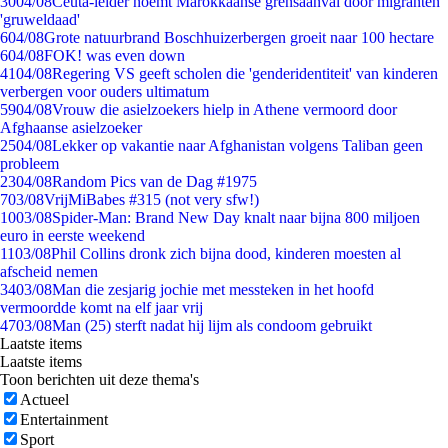
30
04/08
Ceuta-leider noemt Marokkaanse grensaanval door migranten
'gruweldaad'
6
04/08
Grote natuurbrand Boschhuizerbergen groeit naar 100 hectare
6
04/08
FOK! was even down
41
04/08
Regering VS geeft scholen die 'genderidentiteit' van kinderen
verbergen voor ouders ultimatum
59
04/08
Vrouw die asielzoekers hielp in Athene vermoord door
Afghaanse asielzoeker
25
04/08
Lekker op vakantie naar Afghanistan volgens Taliban geen
probleem
23
04/08
Random Pics van de Dag #1975
7
03/08
VrijMiBabes #315 (not very sfw!)
10
03/08
Spider-Man: Brand New Day knalt naar bijna 800 miljoen
euro in eerste weekend
11
03/08
Phil Collins dronk zich bijna dood, kinderen moesten al
afscheid nemen
34
03/08
Man die zesjarig jochie met messteken in het hoofd
vermoordde komt na elf jaar vrij
47
03/08
Man (25) sterft nadat hij lijm als condoom gebruikt
Laatste items
Laatste items
Toon berichten uit deze thema's
Actueel
Entertainment
Sport