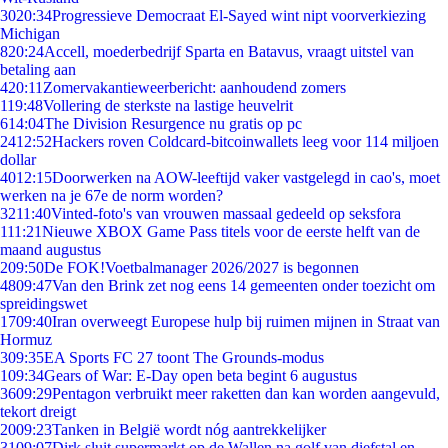
30
20:34
Progressieve Democraat El-Sayed wint nipt voorverkiezing
Michigan
8
20:24
Accell, moederbedrijf Sparta en Batavus, vraagt uitstel van
betaling aan
4
20:11
Zomervakantieweerbericht: aanhoudend zomers
1
19:48
Vollering de sterkste na lastige heuvelrit
6
14:04
The Division Resurgence nu gratis op pc
24
12:52
Hackers roven Coldcard-bitcoinwallets leeg voor 114 miljoen
dollar
40
12:15
Doorwerken na AOW-leeftijd vaker vastgelegd in cao's, moet
werken na je 67e de norm worden?
32
11:40
Vinted-foto's van vrouwen massaal gedeeld op seksfora
1
11:21
Nieuwe XBOX Game Pass titels voor de eerste helft van de
maand augustus
2
09:50
De FOK!Voetbalmanager 2026/2027 is begonnen
48
09:47
Van den Brink zet nog eens 14 gemeenten onder toezicht om
spreidingswet
17
09:40
Iran overweegt Europese hulp bij ruimen mijnen in Straat van
Hormuz
3
09:35
EA Sports FC 27 toont The Grounds-modus
1
09:34
Gears of War: E-Day open beta begint 6 augustus
36
09:29
Pentagon verbruikt meer raketten dan kan worden aangevuld,
tekort dreigt
20
09:23
Tanken in België wordt nóg aantrekkelijker
31
09:07
Dirk sluit supermarkt op de Wallen na golf van diefstal en