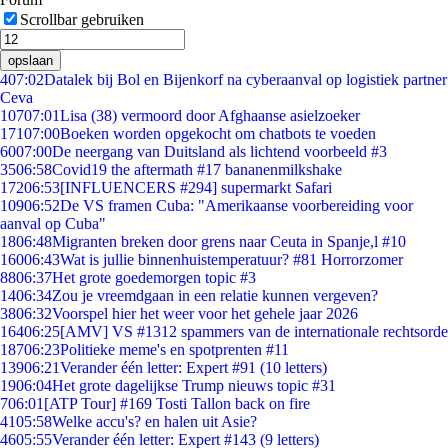
Scrollbar gebruiken
opslaan
4
07:02
Datalek bij Bol en Bijenkorf na cyberaanval op logistiek partner
Ceva
107
07:01
Lisa (38) vermoord door Afghaanse asielzoeker
171
07:00
Boeken worden opgekocht om chatbots te voeden
60
07:00
De neergang van Duitsland als lichtend voorbeeld #3
35
06:58
Covid19 the aftermath #17 bananenmilkshake
172
06:53
[INFLUENCERS #294] supermarkt Safari
109
06:52
De VS framen Cuba: "Amerikaanse voorbereiding voor
aanval op Cuba"
18
06:48
Migranten breken door grens naar Ceuta in Spanje,l #10
160
06:43
Wat is jullie binnenhuistemperatuur? #81 Horrorzomer
88
06:37
Het grote goedemorgen topic #3
14
06:34
Zou je vreemdgaan in een relatie kunnen vergeven?
38
06:32
Voorspel hier het weer voor het gehele jaar 2026
164
06:25
[AMV] VS #1312 spammers van de internationale rechtsorde
187
06:23
Politieke meme's en spotprenten #11
139
06:21
Verander één letter: Expert #91 (10 letters)
19
06:04
Het grote dagelijkse Trump nieuws topic #31
7
06:01
[ATP Tour] #169 Tosti Tallon back on fire
41
05:58
Welke accu's? en halen uit Asie?
46
05:55
Verander één letter: Expert #143 (9 letters)