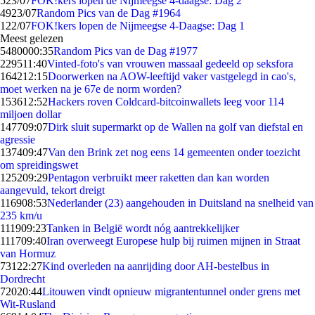
5
23/07
FOK!kers lopen de Nijmeegse 4-daagse: Dag 2
49
23/07
Random Pics van de Dag #1964
1
22/07
FOK!kers lopen de Nijmeegse 4-Daagse: Dag 1
Meest gelezen
54800
00:35
Random Pics van de Dag #1977
2295
11:40
Vinted-foto's van vrouwen massaal gedeeld op seksfora
1642
12:15
Doorwerken na AOW-leeftijd vaker vastgelegd in cao's,
moet werken na je 67e de norm worden?
1536
12:52
Hackers roven Coldcard-bitcoinwallets leeg voor 114
miljoen dollar
1477
09:07
Dirk sluit supermarkt op de Wallen na golf van diefstal en
agressie
1374
09:47
Van den Brink zet nog eens 14 gemeenten onder toezicht
om spreidingswet
1252
09:29
Pentagon verbruikt meer raketten dan kan worden
aangevuld, tekort dreigt
1169
08:53
Nederlander (23) aangehouden in Duitsland na snelheid van
235 km/u
1119
09:23
Tanken in België wordt nóg aantrekkelijker
1117
09:40
Iran overweegt Europese hulp bij ruimen mijnen in Straat
van Hormuz
731
22:27
Kind overleden na aanrijding door AH-bestelbus in
Dordrecht
720
20:44
Litouwen vindt opnieuw migrantentunnel onder grens met
Wit-Rusland