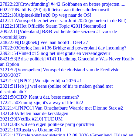
278
22:22
[Crowdfunding] #442 Golfbanen en betere projecten.....
69
22:19
Nabil B. (20) rijdt fietser aan tijdens dollemansrit
32
22:18
[Alpineskiën] #20 Op weg naar de OS!
41
22:15
Voorspel hier het weer van Juni 2026 (gemeten in de Bilt)
112
22:13
[Het Officiële Steam Topic #201] Steamrolled
209
22:11
[Videoland] B&B vol liefde 6de seizoen #1 voor de
vooruitkijkers
248
22:09
[Dagboek] Veel aan hoofd - Deel 27
170
22:03
Oorlog Iran #136 Bridge and powerplant day incoming?
239
21:54
Vinted #15 nog-net-niet gratis en verzendgezeur
84
21:53
[Britse politiek] #141 Declining Gracefully Was Never Really
an Option
31
21:52
[Voorspellen] Voorspel de eindstand van de Eredivisie
2026/2027
143
21:51
[NPO1] We zijn er bijna 2026 #1
23
21:51
Heb jij wel eens (online of irl) te maken gehad met
discriminatie?
92
21:50
CIDP. Kent u dat, beste mensen?
172
21:50
Zuunig zijn, it's a way of life! #22
281
21:41
[NPO1] Van Onschatbare Waarde met Dionne Stax #2
13
21:40
Aftellen naar de kerstdagen
39
21:39
[Netflix #210] TUDUM
14
21:33
Ik wil een eigen politieke partij oprichten
202
21:19
Russia vs Ukraine #91
235
21:17
Totale zonsverduistering 12-08-2026 (Groenland, IJsland en