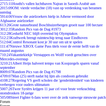
27
15:11
Houthi's vallen luchthaven Najran in Saoedi-Arabië aan
20
15:09
OM: vierde verdachte (18) vast op verdenking van beramen
aanslag
59
14:06
Vrouw die asielzoekers hielp in Athene vermoord door
Afghaanse asielzoeker
6
13:26
Grote natuurbrand Boschhuizerbergen groeit naar 100 hectare
30
12:35
Random Pics van de Dag #1973
3
12:28
Gedurfd NEC blijft overeind bij Olympiakos
5
12:23
Kraftwerk brengt ruimteschip terug naar Eindhoven
5
12:04
Control Resonant kost je 30 uur om uit te spelen
1
11:47
Nieuwe XBOX Game Pass titels voor de eerste helft van de
maand augustus
7
10:24
Vakantiekiekje Verstappen en Wolff voedt geruchten over
Mercedes-overstap
32
10:21
Albert Heijn halveert tempo van Koopzegels sparen vanaf
september
80
09:07
Random Pics van de Dag #1798
47
09:07
Man (25) sterft nadat hij lijm als condoom gebruikt
41
08:27
Regering VS geeft scholen die 'genderidentiteit' van kinderen
verbergen voor ouders ultimatum
50
07:26
Twee Syriërs krijgen 11 jaar cel voor brute verkrachting
stomdronken 18-jarige
5
05/08
Street Fighter 6-fans weer over de zeik vanwege nieuwste patch
Forum
Forum