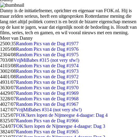
Danny is de initiatiefnemer, oprichter en eigenaar van FOK.nl. Hij is
maar zelden serieus, heeft een uitgesproken Rotterdamse mening die
lang niet altijd politiek correct is en bezit de bizarre eigenschap mensen
op de kast te jagen, waar dat eigenlijk nooit de bedoeling is. Houdt van
films, series, tech en gamen, en wil vooral nieuws met een mening.
Meer van Danny
25
00:35
Random Pics van de Dag #1977
12
05/08
Random Pics van de Dag #1976
23
04/08
Random Pics van de Dag #1975
7
03/08
VrijMiBabes #315 (not very sfw!)
41
03/08
Random Pics van de Dag #1974
30
02/08
Random Pics van de Dag #1973
44
01/08
Random Pics van de Dag #1972
49
31/07
Random Pics van de Dag #1971
36
30/07
Random Pics van de Dag #1970
44
29/07
Random Pics van de Dag #1969
32
28/07
Random Pics van de Dag #1968
40
27/07
Random Pics van de Dag #1967
14
27/07
VrijMiBabes #314 (not very sfw!)
15
25/07
FOK!kers lopen de Nijmeegse 4-daagse: Dag 4
83
25/07
Random Pics van de Dag #1966
5
24/07
FOK!kers lopen de Nijmeegse 4-daagse: Dag 3
38
24/07
Random Pics van de Dag #1965