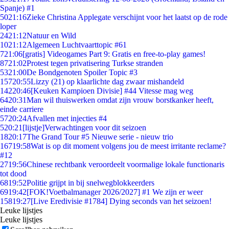
Spanje) #1
50
21:16
Zieke Christina Applegate verschijnt voor het laatst op de rode
loper
24
21:12
Natuur en Wild
10
21:12
Algemeen Luchtvaarttopic #61
7
21:06
[gratis] Videogames Part 9: Gratis en free-to-play games!
87
21:02
Protest tegen privatisering Turkse stranden
53
21:00
De Bondgenoten Spoiler Topic #3
157
20:55
Lizzy (21) op klaarlichte dag zwaar mishandeld
142
20:46
[Keuken Kampioen Divisie] #44 Vitesse mag weg
64
20:31
Man wil thuiswerken omdat zijn vrouw borstkanker heeft,
einde carriere
57
20:24
Afvallen met injecties #4
5
20:21
[lijstje]Verwachtingen voor dit seizoen
18
20:17
The Grand Tour #5 Nieuwe serie - nieuw trio
167
19:58
Wat is op dit moment volgens jou de meest irritante reclame?
#12
27
19:56
Chinese rechtbank veroordeelt voormalige lokale functionaris
tot dood
68
19:52
Politie grijpt in bij snelwegblokkeerders
69
19:42
[FOK!Voetbalmanager 2026/2027] #1 We zijn er weer
158
19:27
[Live Eredivisie #1784] Dying seconds van het seizoen!
Leuke lijstjes
Leuke lijstjes