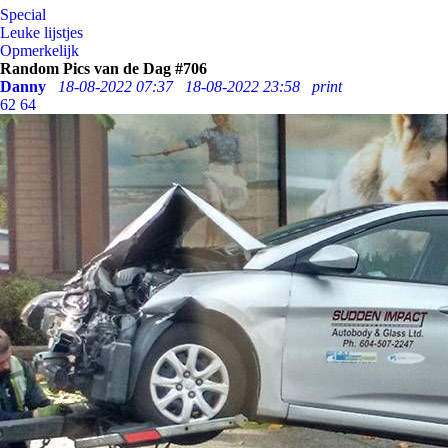
Special
Leuke lijstjes
Opmerkelijk
Random Pics van de Dag #706
Danny
18-08-2022 07:37
18-08-2022 23:58
print
62
64