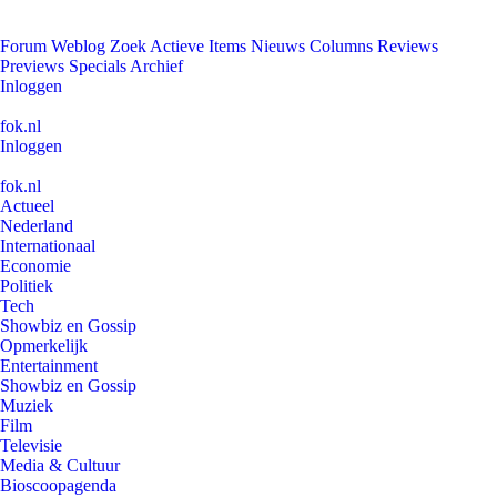
Forum
Weblog
Zoek
Actieve Items
Nieuws
Columns
Reviews
Previews
Specials
Archief
Inloggen
fok.nl
Inloggen
fok.nl
Actueel
Nederland
Internationaal
Economie
Politiek
Tech
Showbiz en Gossip
Opmerkelijk
Entertainment
Showbiz en Gossip
Muziek
Film
Televisie
Media & Cultuur
Bioscoopagenda