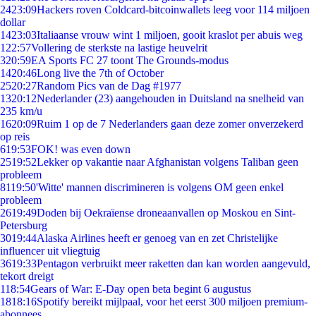
24
23:09
Hackers roven Coldcard-bitcoinwallets leeg voor 114 miljoen
dollar
14
23:03
Italiaanse vrouw wint 1 miljoen, gooit kraslot per abuis weg
1
22:57
Vollering de sterkste na lastige heuvelrit
3
20:59
EA Sports FC 27 toont The Grounds-modus
14
20:46
Long live the 7th of October
25
20:27
Random Pics van de Dag #1977
13
20:12
Nederlander (23) aangehouden in Duitsland na snelheid van
235 km/u
16
20:09
Ruim 1 op de 7 Nederlanders gaan deze zomer onverzekerd
op reis
6
19:53
FOK! was even down
25
19:52
Lekker op vakantie naar Afghanistan volgens Taliban geen
probleem
81
19:50
'Witte' mannen discrimineren is volgens OM geen enkel
probleem
26
19:49
Doden bij Oekraïense droneaanvallen op Moskou en Sint-
Petersburg
30
19:44
Alaska Airlines heeft er genoeg van en zet Christelijke
influencer uit vliegtuig
36
19:33
Pentagon verbruikt meer raketten dan kan worden aangevuld,
tekort dreigt
1
18:54
Gears of War: E-Day open beta begint 6 augustus
18
18:16
Spotify bereikt mijlpaal, voor het eerst 300 miljoen premium-
abonnees