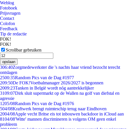
Weblog
Fotoboek
Prijsvragen
Contact
Colofon
Feedback
Tip de redactie
FOK!
FOK!
Scrollbar gebruiken
opslaan
3
06:40
Zorgmedewerkster die 's nachts haar vriend bezocht terecht
ontslagen
25
00:35
Random Pics van de Dag #1977
2
09:50
De FOK!Voetbalmanager 2026/2027 is begonnen
20
09:23
Tanken in België wordt nóg aantrekkelijker
31
09:07
Dirk sluit supermarkt op de Wallen na golf van diefstal en
agressie
12
05/08
Random Pics van de Dag #1976
5
04/08
Kraftwerk brengt ruimteschip terug naar Eindhoven
20
04/08
Apple vecht Britse eis tot inbouwen backdoor in iCloud aan
81
04/08
'Witte' mannen discrimineren is volgens OM geen enkel
probleem