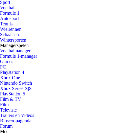
Sport
Voetbal
Formule 1
Autosport
Tennis
Wielrennen
Schaatsen
Wintersporten
Managerspelen
Voetbalmanager
Formule 1-manager
Games
PC
Playstation 4
Xbox One
Nintendo Switch
Xbox Series X|S
PlayStation 5
Film & TV
Film
Televisie
Trailers en Videos
Bioscoopagenda
Forum
Meer