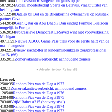
669
14:04
The Division Resurgence nu gratis op pc
587
20:24
Accell, moederbedrijf Sparta en Batavus, vraagt uitstel van
betaling aan
571
22:40
Datalek bij Bol en de Bijenkorf na cyberaanval op logistiek
partner Ceva
544
20:49
Geen Qatar en Abu Dhabi? Dan eindigt Formule 1-seizoen
mogelijk in Europa
536
20:34
Progressieve Democraat El-Sayed wint nipt voorverkiezing
Michigan
497
11:21
Nieuwe XBOX Game Pass titels voor de eerste helft van de
maand augustus
394
22:14
Nieuw slachtoffer in kindermisbruikzaak zorgprofessional
Jan B. (66)
335
20:11
Zomervakantieweerbericht: aanhoudend zomers
▼ Advertentie door Refinery89
Lees ook
25
00:35
Random Pics van de Dag #1977
4
20:11
Zomervakantieweerbericht: aanhoudend zomers
12
05/08
Random Pics van de Dag #1976
23
04/08
Random Pics van de Dag #1975
7
03/08
VrijMiBabes #315 (not very sfw!)
41
03/08
Random Pics van de Dag #1974
30
02/08
Random Pics van de Dag #1973