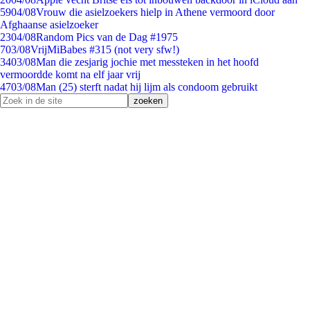
59
04/08
Vrouw die asielzoekers hielp in Athene vermoord door
Afghaanse asielzoeker
23
04/08
Random Pics van de Dag #1975
7
03/08
VrijMiBabes #315 (not very sfw!)
34
03/08
Man die zesjarig jochie met messteken in het hoofd
vermoordde komt na elf jaar vrij
47
03/08
Man (25) sterft nadat hij lijm als condoom gebruikt