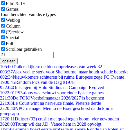
Film & Tv
Games
Toon berichten van deze types
Weblog
Column
(P)review
Special
Poll
Scrollbar gebruiken
opslaan
1
05:00
Trailers kijken: de bioscoopreleases van week 32
0
03:37
Ajax veel te sterk voor Shelbourne, maar houdt schade beperkt
0
02:34
Nieuwkomers schitteren bij ruime Europese zege FC Twente
19
00:45
Random Pics van de Dag #1978
9
22:04
Ontslagen bij Halo Studios na Campaign Evolved
10
22:01
PS5-doos waarschuwt voor einde fysieke games
2
21:30
De FOK!Voetbalmanager 2026/2027 is begonnen
2
21:03
Le Court wint na nerveuze finale, Pieterse derde
22
20:40
NPO-manager Menno de Boer geschorst na dickpic in
groepsapp
17
20:11
Duitser (93) crasht met quad tegen boom, vier gewonden
36
20:03
Trump wil dat J.D. Vance hem in 2028 opvolgt
1
19:50
Lemmen boekt eerste profzege in zware Ronde van Polen-rit