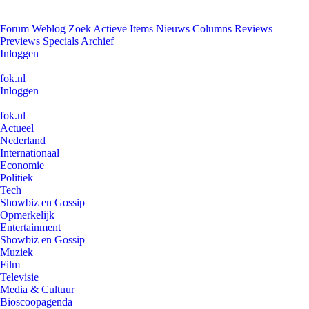
Forum
Weblog
Zoek
Actieve Items
Nieuws
Columns
Reviews
Previews
Specials
Archief
Inloggen
fok.nl
Inloggen
fok.nl
Actueel
Nederland
Internationaal
Economie
Politiek
Tech
Showbiz en Gossip
Opmerkelijk
Entertainment
Showbiz en Gossip
Muziek
Film
Televisie
Media & Cultuur
Bioscoopagenda