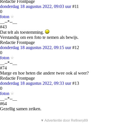
Redactie Frontpage
donderdag 18 augustus 2022, 09:03 uur
#11
0
foton
__--*--__
#43
Dat telt als toestemming.
Verstandig om een foto te nemen als bewijs.
Redactie Frontpage
donderdag 18 augustus 2022, 09:15 uur
#12
0
foton
__--*--__
#74
Marge en hoe heten die andere twee ook al weer?
Redactie Frontpage
donderdag 18 augustus 2022, 09:33 uur
#13
0
foton
__--*--__
#64
Gezellig samen zeiken.
▼ Advertentie door Refinery89