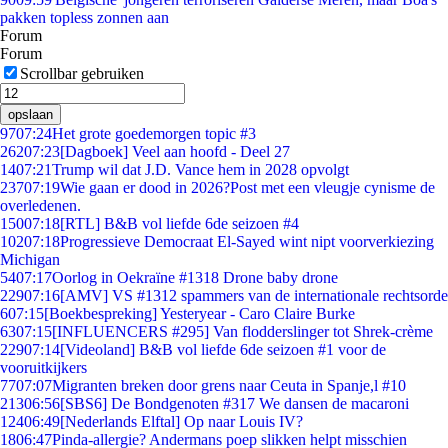
pakken topless zonnen aan
Forum
Forum
Scrollbar gebruiken
opslaan
97
07:24
Het grote goedemorgen topic #3
262
07:23
[Dagboek] Veel aan hoofd - Deel 27
14
07:21
Trump wil dat J.D. Vance hem in 2028 opvolgt
237
07:19
Wie gaan er dood in 2026?Post met een vleugje cynisme de
overledenen.
150
07:18
[RTL] B&B vol liefde 6de seizoen #4
102
07:18
Progressieve Democraat El-Sayed wint nipt voorverkiezing
Michigan
54
07:17
Oorlog in Oekraïne #1318 Drone baby drone
229
07:16
[AMV] VS #1312 spammers van de internationale rechtsorde
6
07:15
[Boekbespreking] Yesteryear - Caro Claire Burke
63
07:15
[INFLUENCERS #295] Van flodderslinger tot Shrek-crème
229
07:14
[Videoland] B&B vol liefde 6de seizoen #1 voor de
vooruitkijkers
77
07:07
Migranten breken door grens naar Ceuta in Spanje,l #10
213
06:56
[SBS6] De Bondgenoten #317 We dansen de macaroni
124
06:49
[Nederlands Elftal] Op naar Louis IV?
18
06:47
Pinda-allergie? Andermans poep slikken helpt misschien