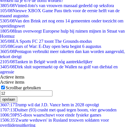
werken na je 67e de norm worden?
38
05/08
Vinted-foto's van vrouwen massaal gedeeld op seksfora
1
05/08
Nieuwe XBOX Game Pass titels voor de eerste helft van de
maand augustus
53
05/08
Van den Brink zet nog eens 14 gemeenten onder toezicht om
spreidingswet
18
05/08
Iran overweegt Europese hulp bij ruimen mijnen in Straat van
Hormuz
3
05/08
EA Sports FC 27 toont The Grounds-modus
1
05/08
Gears of War: E-Day open beta begint 6 augustus
36
05/08
Pentagon verbruikt meer raketten dan kan worden aangevuld,
tekort dreigt
21
05/08
Tanken in België wordt nóg aantrekkelijker
34
05/08
Dirk sluit supermarkt op de Wallen na golf van diefstal en
agressie
Actieve items
Actieve items
Scrollbar gebruiken
opslaan
36
07:17
Trump wil dat J.D. Vance hem in 2028 opvolgt
17
07:13
Duitser (93) crasht met quad tegen boom, vier gewonden
10
06:59
PS5-doos waarschuwt voor einde fysieke games
15
06:35
'Zwarte weduwes' in Rusland trouwen soldaten voor
overlijdensuitkering