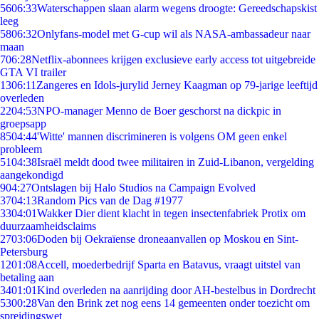
56
06:33
Waterschappen slaan alarm wegens droogte: Gereedschapskist
leeg
58
06:32
Onlyfans-model met G-cup wil als NASA-ambassadeur naar
maan
7
06:28
Netflix-abonnees krijgen exclusieve early access tot uitgebreide
GTA VI trailer
13
06:11
Zangeres en Idols-jurylid Jerney Kaagman op 79-jarige leeftijd
overleden
22
04:53
NPO-manager Menno de Boer geschorst na dickpic in
groepsapp
85
04:44
'Witte' mannen discrimineren is volgens OM geen enkel
probleem
51
04:38
Israël meldt dood twee militairen in Zuid-Libanon, vergelding
aangekondigd
9
04:27
Ontslagen bij Halo Studios na Campaign Evolved
37
04:13
Random Pics van de Dag #1977
33
04:01
Wakker Dier dient klacht in tegen insectenfabriek Protix om
duurzaamheidsclaims
27
03:06
Doden bij Oekraïense droneaanvallen op Moskou en Sint-
Petersburg
12
01:08
Accell, moederbedrijf Sparta en Batavus, vraagt uitstel van
betaling aan
34
01:01
Kind overleden na aanrijding door AH-bestelbus in Dordrecht
53
00:28
Van den Brink zet nog eens 14 gemeenten onder toezicht om
spreidingswet