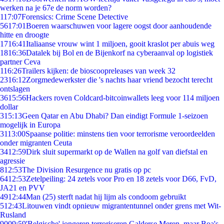
werken na je 67e de norm worden?
1
17:07
Forensics: Crime Scene Detective
56
17:01
Boeren waarschuwen voor lagere oogst door aanhoudende
hitte en droogte
17
16:41
Italiaanse vrouw wint 1 miljoen, gooit kraslot per abuis weg
18
16:36
Datalek bij Bol en de Bijenkorf na cyberaanval op logistiek
partner Ceva
1
16:26
Trailers kijken: de bioscoopreleases van week 32
23
16:12
Zorgmedewerkster die 's nachts haar vriend bezocht terecht
ontslagen
36
15:56
Hackers roven Coldcard-bitcoinwallets leeg voor 114 miljoen
dollar
3
15:13
Geen Qatar en Abu Dhabi? Dan eindigt Formule 1-seizoen
mogelijk in Europa
31
13:00
Spaanse politie: minstens tien voor terrorisme veroordeelden
onder migranten Ceuta
34
12:59
Dirk sluit supermarkt op de Wallen na golf van diefstal en
agressie
8
12:53
The Division Resurgence nu gratis op pc
64
12:53
Zetelpeiling: 24 zetels voor Pro en 18 zetels voor D66, FvD,
JA21 en PVV
49
12:44
Man (25) sterft nadat hij lijm als condoom gebruikt
5
12:43
Litouwen vindt opnieuw migrantentunnel onder grens met Wit-
Rusland
90
09:59
'Belgische' jongeren terroriseren Galderse Meren, maar Boa's