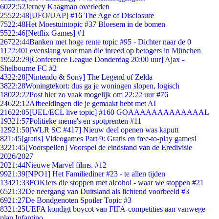
60
22:52
Jerney Kaagman overleden
255
22:48
[UFO/UAP] #16 The Age of Disclosure
75
22:48
Het Moestuintopic #37 Bloesem in de bomen
55
22:46
[Netflix Games] #1
267
22:44
Banken met hoge rente topic #95 - Dichter naar de 0
11
22:40
Levenslang voor man die inreed op betogers in München
195
22:29
[Conference League Donderdag 20:00 uur] Ajax -
Shelbourne FC #2
43
22:28
[Nintendo & Sony] The Legend of Zelda
38
22:28
Woningtekort: dus ga je woningen slopen, logisch
180
22:22
Post hier zo vaak mogelijk om 22:22 uur #76
246
22:12
Afbeeldingen die je gemaakt hebt met AI
216
22:05
[UEL/ECL live topic] #160 GOAAAAAAAAAAAAAL
193
21:57
Politieke meme's en spotprenten #11
129
21:50
[WLR SC #417] Nieuw deel openen was kaputt
8
21:45
[gratis] Videogames Part 9: Gratis en free-to-play games!
32
21:45
[Voorspellen] Voorspel de eindstand van de Eredivisie
2026/2027
20
21:44
Nieuwe Marvel films. #12
99
21:39
[NPO1] Het Familiediner #23 - te allen tijden
134
21:33
FOK!ers die stoppen met alcohol - waar we stoppen #21
65
21:32
De neergang van Duitsland als lichtend voorbeeld #3
69
21:27
De Bondgenoten Spoiler Topic #3
83
21:25
UEFA kondigt boycot van FIFA-competities aan vanwege
plan Infantino