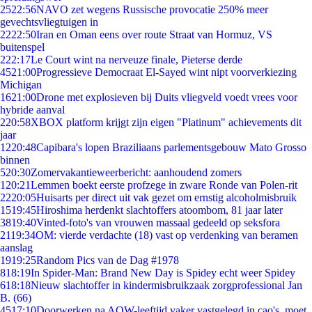
25
22:56
NAVO zet wegens Russische provocatie 250% meer
gevechtsvliegtuigen in
22
22:50
Iran en Oman eens over route Straat van Hormuz, VS
buitenspel
2
22:17
Le Court wint na nerveuze finale, Pieterse derde
45
21:00
Progressieve Democraat El-Sayed wint nipt voorverkiezing
Michigan
16
21:00
Drone met explosieven bij Duits vliegveld voedt vrees voor
hybride aanval
2
20:58
XBOX platform krijgt zijn eigen "Platinum" achievements dit
jaar
12
20:48
Capibara's lopen Braziliaans parlementsgebouw Mato Grosso
binnen
5
20:30
Zomervakantieweerbericht: aanhoudend zomers
1
20:21
Lemmen boekt eerste profzege in zware Ronde van Polen-rit
22
20:05
Huisarts per direct uit vak gezet om ernstig alcoholmisbruik
15
19:45
Hiroshima herdenkt slachtoffers atoombom, 81 jaar later
38
19:40
Vinted-foto's van vrouwen massaal gedeeld op seksfora
21
19:34
OM: vierde verdachte (18) vast op verdenking van beramen
aanslag
19
19:25
Random Pics van de Dag #1978
8
18:19
In Spider-Man: Brand New Day is Spidey echt weer Spidey
6
18:18
Nieuw slachtoffer in kindermisbruikzaak zorgprofessional Jan
B. (66)
45
17:10
Doorwerken na AOW-leeftijd vaker vastgelegd in cao's, moet