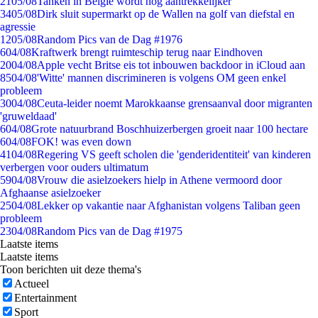
21
05/08
Tanken in België wordt nóg aantrekkelijker
34
05/08
Dirk sluit supermarkt op de Wallen na golf van diefstal en
agressie
12
05/08
Random Pics van de Dag #1976
6
04/08
Kraftwerk brengt ruimteschip terug naar Eindhoven
20
04/08
Apple vecht Britse eis tot inbouwen backdoor in iCloud aan
85
04/08
'Witte' mannen discrimineren is volgens OM geen enkel
probleem
30
04/08
Ceuta-leider noemt Marokkaanse grensaanval door migranten
'gruweldaad'
6
04/08
Grote natuurbrand Boschhuizerbergen groeit naar 100 hectare
6
04/08
FOK! was even down
41
04/08
Regering VS geeft scholen die 'genderidentiteit' van kinderen
verbergen voor ouders ultimatum
59
04/08
Vrouw die asielzoekers hielp in Athene vermoord door
Afghaanse asielzoeker
25
04/08
Lekker op vakantie naar Afghanistan volgens Taliban geen
probleem
23
04/08
Random Pics van de Dag #1975
Laatste items
Laatste items
Toon berichten uit deze thema's
Actueel
Entertainment
Sport