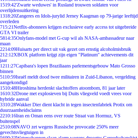
15
19:42
'Zwarte weduwes' in Rusland trouwen soldaten voor
overlijdensuitkering
13
18:20
Zangeres en Idols-jurylid Jerney Kaagman op 79-jarige leeftijd
overleden
7
15:21
Netflix-abonnees krijgen exclusieve early access tot uitgebreide
GTA VI trailer
58
14:35
Onlyfans-model met G-cup wil als NASA-ambassadeur naar
maan
22
14:09
Huisarts per direct uit vak gezet om ernstig alcoholmisbruik
2
12:12
XBOX platform krijgt zijn eigen "Platinum" achievements dit
jaar
12
11:27
Capibara's lopen Braziliaans parlementsgebouw Mato Grosso
binnen
51
10:59
Israël meldt dood twee militairen in Zuid-Libanon, vergelding
aangekondigd
15
10:48
Hiroshima herdenkt slachtoffers atoombom, 81 jaar later
16
10:32
Drone met explosieven bij Duits vliegveld voedt vrees voor
hybride aanval
33
10:28
Wakker Dier dient klacht in tegen insectenfabriek Protix om
duurzaamheidsclaims
22
10:16
Iran en Oman eens over route Straat van Hormuz, VS
buitenspel
25
10:08
NAVO zet wegens Russische provocatie 250% meer
gevechtsvliegtuigen in
56
09:33
Waterschappen slaan alarm wegens droogte: Gereedschapskist