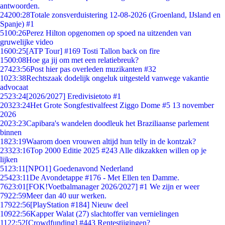
antwoorden.
242
00:28
Totale zonsverduistering 12-08-2026 (Groenland, IJsland en
Spanje) #1
51
00:26
Perez Hilton opgenomen op spoed na uitzenden van
gruwelijke video
16
00:25
[ATP Tour] #169 Tosti Tallon back on fire
15
00:08
Hoe ga jij om met een relatiebreuk?
274
23:56
Post hier pas overleden muzikanten #32
10
23:38
Rechtszaak dodelijk ongeluk uitgesteld vanwege vakantie
advocaat
25
23:24
[2026/2027] Eredivisietoto #1
203
23:24
Het Grote Songfestivalfeest Ziggo Dome #5 13 november
2026
20
23:23
Capibara's wandelen doodleuk het Braziliaanse parlement
binnen
18
23:19
Waarom doen vrouwen altijd hun telly in de kontzak?
233
23:16
Top 2000 Editie 2025 #243 Alle dikzakken willen op je
lijken
51
23:11
[NPO1] Goedenavond Nederland
254
23:11
De Avondetappe #176 - Met Ellen ten Damme.
76
23:01
[FOK!Voetbalmanager 2026/2027] #1 We zijn er weer
79
22:59
Meer dan 40 uur werken.
179
22:56
[PlayStation #184] Nieuw deel
109
22:56
Kapper Walat (27) slachtoffer van vernielingen
11
22:52
[Crowdfunding] #443 Rentestijgingen?