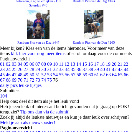
Foto's om je op te vrolijken - Fun
Random Pics van de Dag #153
Saturday #45
Random Pics van de Dag #447
Random Pics van de Dag #265
Meer kijken? Kies een van de items hieronder, Voor meer van deze
items
klik hier voor nog meer items
of scroll omlaag voor de comments
Paginaoverzicht
01
02
03
04
05
06
07
08
09
10
11
12
13
14
15
16
17
18
19
20
21
22
23
24
25
26
27
28
29
30
31
32
33
34
35
36
37
38
39
40
41
42
43
44
45
46
47
48
49
50
51
52
53
54
55
56
57
58
59
60
61
62
63
64
65
66
67
68
69
70
71
72
73
74
75
76
daily pics
leuke lijstjes
Submitter:
104
Help ons; deel dit item als je het leuk vond
Heb je een leuk of interessant bericht gevonden dat je graag op FOK!
terug ziet?
Tip ons dan via de submit!
Zoek jij altijd de leukste nieuwtjes en kun je daar leuk over schrijven?
Meld je aan als nieuwsposter!
Paginaoverzicht