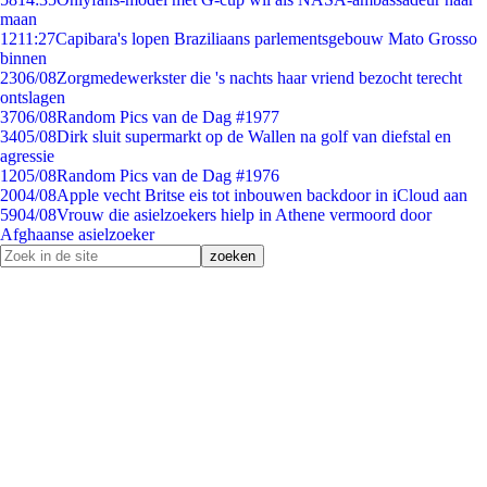
maan
12
11:27
Capibara's lopen Braziliaans parlementsgebouw Mato Grosso
binnen
23
06/08
Zorgmedewerkster die 's nachts haar vriend bezocht terecht
ontslagen
37
06/08
Random Pics van de Dag #1977
34
05/08
Dirk sluit supermarkt op de Wallen na golf van diefstal en
agressie
12
05/08
Random Pics van de Dag #1976
20
04/08
Apple vecht Britse eis tot inbouwen backdoor in iCloud aan
59
04/08
Vrouw die asielzoekers hielp in Athene vermoord door
Afghaanse asielzoeker