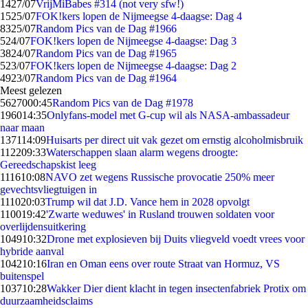
14
27/07
VrijMiBabes #314 (not very sfw!)
15
25/07
FOK!kers lopen de Nijmeegse 4-daagse: Dag 4
83
25/07
Random Pics van de Dag #1966
5
24/07
FOK!kers lopen de Nijmeegse 4-daagse: Dag 3
38
24/07
Random Pics van de Dag #1965
5
23/07
FOK!kers lopen de Nijmeegse 4-daagse: Dag 2
49
23/07
Random Pics van de Dag #1964
Meest gelezen
56270
00:45
Random Pics van de Dag #1978
1960
14:35
Onlyfans-model met G-cup wil als NASA-ambassadeur
naar maan
1371
14:09
Huisarts per direct uit vak gezet om ernstig alcoholmisbruik
1122
09:33
Waterschappen slaan alarm wegens droogte:
Gereedschapskist leeg
1116
10:08
NAVO zet wegens Russische provocatie 250% meer
gevechtsvliegtuigen in
1110
20:03
Trump wil dat J.D. Vance hem in 2028 opvolgt
1100
19:42
'Zwarte weduwes' in Rusland trouwen soldaten voor
overlijdensuitkering
1049
10:32
Drone met explosieven bij Duits vliegveld voedt vrees voor
hybride aanval
1042
10:16
Iran en Oman eens over route Straat van Hormuz, VS
buitenspel
1037
10:28
Wakker Dier dient klacht in tegen insectenfabriek Protix om
duurzaamheidsclaims