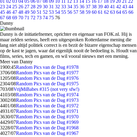
01
02
03
04
05
06
07
08
09
10
11
12
13
14
15
16
17
18
19
20
21
22
23
24
25
26
27
28
29
30
31
32
33
34
35
36
37
38
39
40
41
42
43
44
45
46
47
48
49
50
51
52
53
54
55
56
57
58
59
60
61
62
63
64
65
66
67
68
69
70
71
72
73
74
75
76
Danny
Danny is de initiatiefnemer, oprichter en eigenaar van FOK.nl. Hij is
maar zelden serieus, heeft een uitgesproken Rotterdamse mening die
lang niet altijd politiek correct is en bezit de bizarre eigenschap mensen
op de kast te jagen, waar dat eigenlijk nooit de bedoeling is. Houdt van
films, series, tech en gamen, en wil vooral nieuws met een mening.
Meer van Danny
19
00:45
Random Pics van de Dag #1978
37
06/08
Random Pics van de Dag #1977
12
05/08
Random Pics van de Dag #1976
23
04/08
Random Pics van de Dag #1975
7
03/08
VrijMiBabes #315 (not very sfw!)
41
03/08
Random Pics van de Dag #1974
30
02/08
Random Pics van de Dag #1973
44
01/08
Random Pics van de Dag #1972
49
31/07
Random Pics van de Dag #1971
36
30/07
Random Pics van de Dag #1970
44
29/07
Random Pics van de Dag #1969
32
28/07
Random Pics van de Dag #1968
40
27/07
Random Pics van de Dag #1967