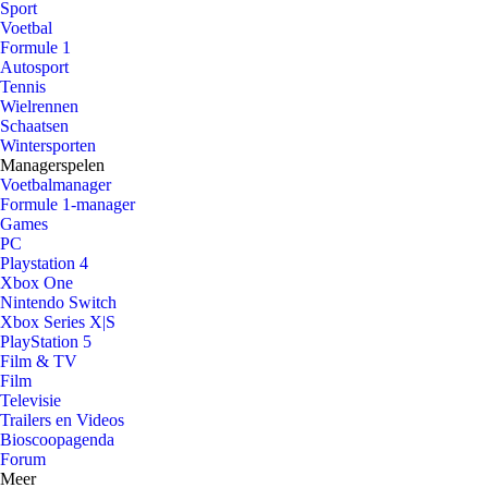
Sport
Voetbal
Formule 1
Autosport
Tennis
Wielrennen
Schaatsen
Wintersporten
Managerspelen
Voetbalmanager
Formule 1-manager
Games
PC
Playstation 4
Xbox One
Nintendo Switch
Xbox Series X|S
PlayStation 5
Film & TV
Film
Televisie
Trailers en Videos
Bioscoopagenda
Forum
Meer