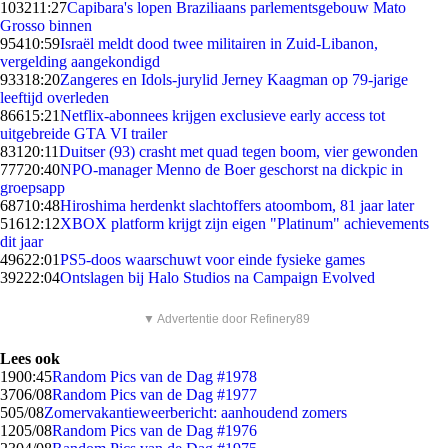
1032
11:27
Capibara's lopen Braziliaans parlementsgebouw Mato
Grosso binnen
954
10:59
Israël meldt dood twee militairen in Zuid-Libanon,
vergelding aangekondigd
933
18:20
Zangeres en Idols-jurylid Jerney Kaagman op 79-jarige
leeftijd overleden
866
15:21
Netflix-abonnees krijgen exclusieve early access tot
uitgebreide GTA VI trailer
831
20:11
Duitser (93) crasht met quad tegen boom, vier gewonden
777
20:40
NPO-manager Menno de Boer geschorst na dickpic in
groepsapp
687
10:48
Hiroshima herdenkt slachtoffers atoombom, 81 jaar later
516
12:12
XBOX platform krijgt zijn eigen "Platinum" achievements
dit jaar
496
22:01
PS5-doos waarschuwt voor einde fysieke games
392
22:04
Ontslagen bij Halo Studios na Campaign Evolved
▼ Advertentie door Refinery89
Lees ook
19
00:45
Random Pics van de Dag #1978
37
06/08
Random Pics van de Dag #1977
5
05/08
Zomervakantieweerbericht: aanhoudend zomers
12
05/08
Random Pics van de Dag #1976