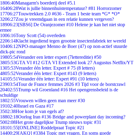
18
06:40
Managarm's boerderij deel #5.1
164
06:28
Wat is jullie binnenhuistemperatuur? #81 Horrorzomer
177
06:27
Touwtrekken 2.0 #636 - Team 1 beste team *G* *O*
32
06:27
Zou je vreemdgaan in een relatie kunnen vergeven?
189
06:23
[SBS6] De Oranjezomer #10 Helene je kan het niet stop
ermee
10
06:16
Tony Scott (54) overleden
22
06:14
Klacht ingediend tegen grootste insectenfabriek ter wereld
104
06:12
NPO-manager Menno de Boer (47) op non-actief stuurde
dick-pic rond
198
05:54
Verander een letter expert (7lettereditie) #50
38
05:53
GTA VI #12 GTA VI Extended look 27 Augustus Netflix/YT
13
05:53
Verander één letter. Expert # 75 (8 letters)
48
05:52
Verander één letter: Expert #143 (9 letters)
141
05:51
Verander één letter: Expert #91 (10 letters)
239
03:54
Tour de France femmes 2026 #3 Tijd voor de borstcrawl
204
02:55
Trump wil Groenland #16 Het opengrensbeleid is de
schuldige
18
02:55
Vrouwen willen geen man meer #30
191
02:40
Israel en Gaza #17
35
02:38
Hoe kom je van egels af?
188
02:18
Oorlog Iran #136 Bridge and powerplant day incoming?
50
02:08
Het grote dagelijkse Trump nieuws topic #31
181
01:55
[ONLINE] Roddelpraat Topic #21
144
00:29
[AKQ] #3384 Topic met vragen. En soms goede