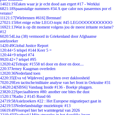
140
21:19
Zaken waar je je echt dood aan ergert #17 - Werklui
68
21:18
Spaanstalige nummers #34 A que calor nos pasaremos por el
verano?
111
21:17
[Wielrennen #616] Brennan!
270
21:15
Het enige echte LEGO-topic #45 LEGOOOOOOOOOOO
169
21:13
Wat is op dit moment volgens jou de meest irritante reclame?
#12
60
20:54
Lisa (38) vermoord in Griekenland door Afghaanse
asielzoeker
14
20:49
Global Justice Report
1
20:44
+5 telspel #144 Keer 5 =
1
20:44
+9 telspel #74
99
20:42
+7 telspel #95
120
20:42
Teltopic #1558 tel door en door en door....
2
20:37
Jerney Kaagman overleden
120
20:36
Nederland toen
42
20:35
[Eva vd Wijdeven] geruchten over dakloosheid
70
20:29
Een tactische/militaire analyse van het front in Oekraïne #31
146
20:24
[SBS6] Vandaag Inside #136 - Boekje pluggen.
238
20:22
Speciaalbieren #80: another one bites the dust
15
20:17
Radio 2 #145 Ruud 66
247
19:58
Asielzoekers #22 : Het Europese migratiepact gaat in
242
19:53
Nederlandstalige muziektopic #13
166
19:49
Voorspel hier het warmtegetal van 2026
22
19:45
[Dagboek] Mijn struggles in het dagelijks leven