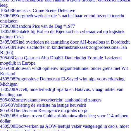
leeg
1
06/08
Forensics: Crime Scene Detective
23
06/08
Zorgmedewerkster die 's nachts haar vriend bezocht terecht
ontslagen
37
06/08
Random Pics van de Dag #1977
18
05/08
Datalek bij Bol en de Bijenkorf na cyberaanval op logistiek
partner Ceva
34
05/08
Kind overleden na aanrijding door AH-bestelbus in Dordrecht
6
05/08
Nieuw slachtoffer in kindermisbruikzaak zorgprofessional Jan
B. (66)
3
05/08
Geen Qatar en Abu Dhabi? Dan eindigt Formule 1-seizoen
mogelijk in Europa
5
05/08
Litouwen vindt opnieuw migrantentunnel onder grens met Wit-
Rusland
45
05/08
Progressieve Democraat El-Sayed wint nipt voorverkiezing
Michigan
12
05/08
Accell, moederbedrijf Sparta en Batavus, vraagt uitstel van
betaling aan
5
05/08
Zomervakantieweerbericht: aanhoudend zomers
1
05/08
Vollering de sterkste na lastige heuvelrit
8
05/08
The Division Resurgence nu gratis op pc
36
05/08
Hackers roven Coldcard-bitcoinwallets leeg voor 114 miljoen
dollar
45
05/08
Doorwerken na AOW-leeftijd vaker vastgelegd in cao's, moet