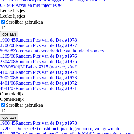
65
19:44
Afvallen met injecties #4
Leuke lijstjes
Leuke lijstjes
Scrollbar gebruiken
opslaan
19
00:45
Random Pics van de Dag #1978
37
06/08
Random Pics van de Dag #1977
5
05/08
Zomervakantieweerbericht: aanhoudend zomers
12
05/08
Random Pics van de Dag #1976
23
04/08
Random Pics van de Dag #1975
7
03/08
VrijMiBabes #315 (not very sfw!)
41
03/08
Random Pics van de Dag #1974
30
02/08
Random Pics van de Dag #1973
44
01/08
Random Pics van de Dag #1972
49
31/07
Random Pics van de Dag #1971
Opmerkelijk
Opmerkelijk
Scrollbar gebruiken
opslaan
19
00:45
Random Pics van de Dag #1978
17
20:11
Duitser (93) crasht met quad tegen boom, vier gewonden
58
14:35
Onlyfans-model met G-cup wil als NASA-ambassadeur naar