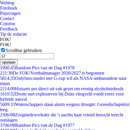
Weblog
Fotoboek
Prijsvragen
Contact
Colofon
Feedback
Tip de redactie
FOK!
FOK!
Scrollbar gebruiken
opslaan
19
00:45
Random Pics van de Dag #1978
2
21:30
De FOK!Voetbalmanager 2026/2027 is begonnen
58
14:35
Onlyfans-model met G-cup wil als NASA-ambassadeur naar
maan
22
14:09
Huisarts per direct uit vak gezet om ernstig alcoholmisbruik
16
10:32
Drone met explosieven bij Duits vliegveld voedt vrees voor
hybride aanval
56
09:33
Waterschappen slaan alarm wegens droogte: Gereedschapskist
leeg
23
06/08
Zorgmedewerkster die 's nachts haar vriend bezocht terecht
ontslagen
37
06/08
Random Pics van de Dag #1977