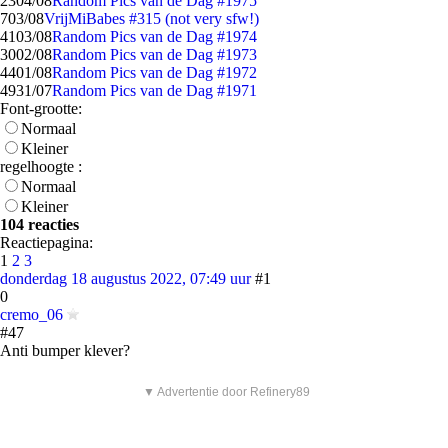
23
04/08
Random Pics van de Dag #1975
7
03/08
VrijMiBabes #315 (not very sfw!)
41
03/08
Random Pics van de Dag #1974
30
02/08
Random Pics van de Dag #1973
44
01/08
Random Pics van de Dag #1972
49
31/07
Random Pics van de Dag #1971
Font-grootte:
Normaal
Kleiner
regelhoogte :
Normaal
Kleiner
104 reacties
Reactiepagina:
1
2
3
donderdag 18 augustus 2022, 07:49 uur
#1
0
cremo_06
#47
Anti bumper klever?
▼ Advertentie door Refinery89