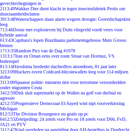
gevechtsvliegtuigen in
21
13:49
Wakker Dier dient klacht in tegen insectenfabriek Protix om
duurzaamheidsclaims
39
13:48
Waterschappen slaan alarm wegens droogte: Gereedschapskist
leeg
7
13:46
Drone met explosieven bij Duits vliegveld voedt vrees voor
hybride aanval
6
13:43
Capibara's lopen Braziliaans parlementsgebouw Mato Grosso
binnen
17
13:35
Random Pics van de Dag #1978
13
13:17
Iran en Oman eens over route Straat van Hormuz, VS
buitenspel
8
13:14
Hiroshima herdenkt slachtoffers atoombom, 81 jaar later
32
13:09
Hackers roven Coldcard-bitcoinwallets leeg voor 114 miljoen
dollar
31
13:00
Spaanse politie: minstens tien voor terrorisme veroordeelden
onder migranten Ceuta
34
12:59
Dirk sluit supermarkt op de Wallen na golf van diefstal en
agressie
42
12:55
Progressieve Democraat El-Sayed wint nipt voorverkiezing
Michigan
8
12:53
The Division Resurgence nu gratis op pc
64
12:53
Zetelpeiling: 24 zetels voor Pro en 18 zetels voor D66, FvD,
JA21 en PVV
31
12:47
Kind overleden na aanrijding door AH-bestelbus in Dordrecht