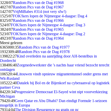
32
28/07
Random Pics van de Dag #1968
40
27/07
Random Pics van de Dag #1967
14
27/07
VrijMiBabes #314 (not very sfw!)
15
25/07
FOK!kers lopen de Nijmeegse 4-daagse: Dag 4
83
25/07
Random Pics van de Dag #1966
5
24/07
FOK!kers lopen de Nijmeegse 4-daagse: Dag 3
38
24/07
Random Pics van de Dag #1965
5
23/07
FOK!kers lopen de Nijmeegse 4-daagse: Dag 2
49
23/07
Random Pics van de Dag #1964
Meest gelezen
63650
00:35
Random Pics van de Dag #1977
19323
09:48
Random Pics van de Dag #1978
1398
22:27
Kind overleden na aanrijding door AH-bestelbus in
Dordrecht
1384
06:40
Zorgmedewerkster die 's nachts haar vriend bezocht terecht
ontslagen
1065
20:44
Litouwen vindt opnieuw migrantentunnel onder grens met
Wit-Rusland
1052
22:40
Datalek bij Bol en de Bijenkorf na cyberaanval op logistiek
partner Ceva
842
20:34
Progressieve Democraat El-Sayed wint nipt voorverkiezing
Michigan
794
20:49
Geen Qatar en Abu Dhabi? Dan eindigt Formule 1-seizoen
mogelijk in Europa
793
14:04
The Division Resurgence nu gratis op pc