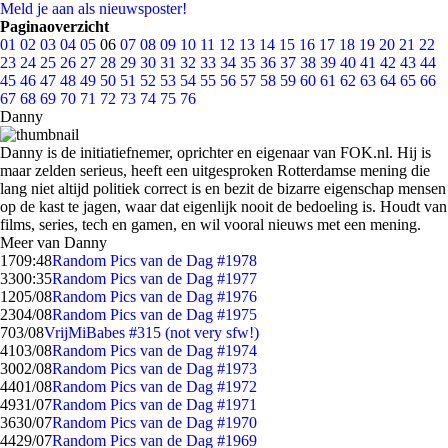
Meld je aan als nieuwsposter!
Paginaoverzicht
01
02
03
04
05
06
07
08
09
10
11
12
13
14
15
16
17
18
19
20
21
22
23
24
25
26
27
28
29
30
31
32
33
34
35
36
37
38
39
40
41
42
43
44
45
46
47
48
49
50
51
52
53
54
55
56
57
58
59
60
61
62
63
64
65
66
67
68
69
70
71
72
73
74
75
76
Danny
Danny is de initiatiefnemer, oprichter en eigenaar van FOK.nl. Hij is
maar zelden serieus, heeft een uitgesproken Rotterdamse mening die
lang niet altijd politiek correct is en bezit de bizarre eigenschap mensen
op de kast te jagen, waar dat eigenlijk nooit de bedoeling is. Houdt van
films, series, tech en gamen, en wil vooral nieuws met een mening.
Meer van Danny
17
09:48
Random Pics van de Dag #1978
33
00:35
Random Pics van de Dag #1977
12
05/08
Random Pics van de Dag #1976
23
04/08
Random Pics van de Dag #1975
7
03/08
VrijMiBabes #315 (not very sfw!)
41
03/08
Random Pics van de Dag #1974
30
02/08
Random Pics van de Dag #1973
44
01/08
Random Pics van de Dag #1972
49
31/07
Random Pics van de Dag #1971
36
30/07
Random Pics van de Dag #1970
44
29/07
Random Pics van de Dag #1969