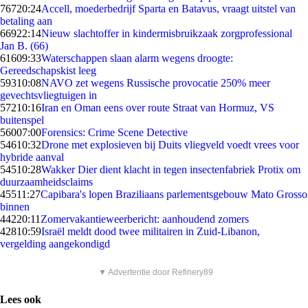
767
20:24
Accell, moederbedrijf Sparta en Batavus, vraagt uitstel van
betaling aan
669
22:14
Nieuw slachtoffer in kindermisbruikzaak zorgprofessional
Jan B. (66)
616
09:33
Waterschappen slaan alarm wegens droogte:
Gereedschapskist leeg
593
10:08
NAVO zet wegens Russische provocatie 250% meer
gevechtsvliegtuigen in
572
10:16
Iran en Oman eens over route Straat van Hormuz, VS
buitenspel
560
07:00
Forensics: Crime Scene Detective
546
10:32
Drone met explosieven bij Duits vliegveld voedt vrees voor
hybride aanval
545
10:28
Wakker Dier dient klacht in tegen insectenfabriek Protix om
duurzaamheidsclaims
455
11:27
Capibara's lopen Braziliaans parlementsgebouw Mato Grosso
binnen
442
20:11
Zomervakantieweerbericht: aanhoudend zomers
428
10:59
Israël meldt dood twee militairen in Zuid-Libanon,
vergelding aangekondigd
▼ Advertentie door Refinery89
Lees ook