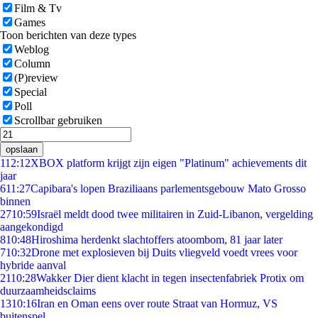
Film & Tv
Games
Toon berichten van deze types
Weblog
Column
(P)review
Special
Poll
Scrollbar gebruiken
opslaan
1
12:12
XBOX platform krijgt zijn eigen "Platinum" achievements dit
jaar
6
11:27
Capibara's lopen Braziliaans parlementsgebouw Mato Grosso
binnen
27
10:59
Israël meldt dood twee militairen in Zuid-Libanon, vergelding
aangekondigd
8
10:48
Hiroshima herdenkt slachtoffers atoombom, 81 jaar later
7
10:32
Drone met explosieven bij Duits vliegveld voedt vrees voor
hybride aanval
21
10:28
Wakker Dier dient klacht in tegen insectenfabriek Protix om
duurzaamheidsclaims
13
10:16
Iran en Oman eens over route Straat van Hormuz, VS
buitenspel