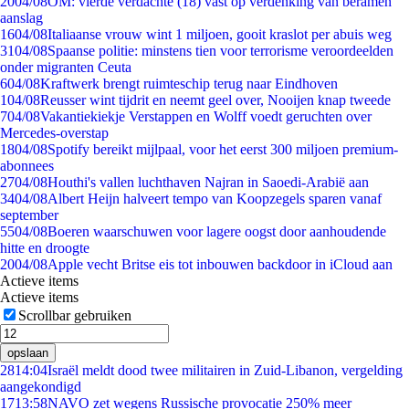
20
04/08
OM: vierde verdachte (18) vast op verdenking van beramen
aanslag
16
04/08
Italiaanse vrouw wint 1 miljoen, gooit kraslot per abuis weg
31
04/08
Spaanse politie: minstens tien voor terrorisme veroordeelden
onder migranten Ceuta
6
04/08
Kraftwerk brengt ruimteschip terug naar Eindhoven
1
04/08
Reusser wint tijdrit en neemt geel over, Nooijen knap tweede
7
04/08
Vakantiekiekje Verstappen en Wolff voedt geruchten over
Mercedes-overstap
18
04/08
Spotify bereikt mijlpaal, voor het eerst 300 miljoen premium-
abonnees
27
04/08
Houthi's vallen luchthaven Najran in Saoedi-Arabië aan
34
04/08
Albert Heijn halveert tempo van Koopzegels sparen vanaf
september
55
04/08
Boeren waarschuwen voor lagere oogst door aanhoudende
hitte en droogte
20
04/08
Apple vecht Britse eis tot inbouwen backdoor in iCloud aan
Actieve items
Actieve items
Scrollbar gebruiken
opslaan
28
14:04
Israël meldt dood twee militairen in Zuid-Libanon, vergelding
aangekondigd
17
13:58
NAVO zet wegens Russische provocatie 250% meer