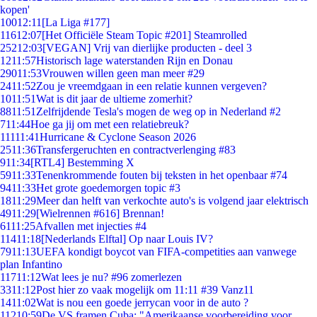
kopen'
100
12:11
[La Liga #177]
116
12:07
[Het Officiële Steam Topic #201] Steamrolled
252
12:03
[VEGAN] Vrij van dierlijke producten - deel 3
12
11:57
Historisch lage waterstanden Rijn en Donau
290
11:53
Vrouwen willen geen man meer #29
24
11:52
Zou je vreemdgaan in een relatie kunnen vergeven?
10
11:51
Wat is dit jaar de ultieme zomerhit?
88
11:51
Zelfrijdende Tesla's mogen de weg op in Nederland #2
7
11:44
Hoe ga jij om met een relatiebreuk?
111
11:41
Hurricane & Cyclone Season 2026
25
11:36
Transfergeruchten en contractverlenging #83
9
11:34
[RTL4] Bestemming X
59
11:33
Tenenkrommende fouten bij teksten in het openbaar #74
94
11:33
Het grote goedemorgen topic #3
18
11:29
Meer dan helft van verkochte auto's is volgend jaar elektrisch
49
11:29
[Wielrennen #616] Brennan!
61
11:25
Afvallen met injecties #4
114
11:18
[Nederlands Elftal] Op naar Louis IV?
79
11:13
UEFA kondigt boycot van FIFA-competities aan vanwege
plan Infantino
117
11:12
Wat lees je nu? #96 zomerlezen
33
11:12
Post hier zo vaak mogelijk om 11:11 #39 Vanz11
14
11:02
Wat is nou een goede jerrycan voor in de auto ?
112
10:59
De VS framen Cuba: "Amerikaanse voorbereiding voor