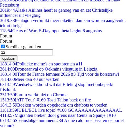
Petersburg
30
19:44
Alaska Airlines heeft er genoeg van en zet Christelijke
influencer uit vliegtuig
36
19:33
Pentagon verbruikt meer raketten dan kan worden aangevuld,
tekort dreigt
1
18:54
Gears of War: E-Day open beta begint 6 augustus
Forum
Forum
Scrollbar gebruiken
opslaan
188
14:04
Politieke meme's en spotprenten #11
36
14:00
Droneaanval op Oekrains vliegtuig in Leipzig
163
14:00
Tour de France femmes 2026 #3 Tijd voor de borstcrawl
78
14:00
Meer dan 40 uur werken.
63
13:59
Voedselwaakhond wil dat Efteling stopt met onbeperkt
frisdrank
25
13:59
Forum werkt niet op Chrome
15
13:59
[ATP Tour] #169 Tosti Tallon back on fire
184
13:59
Boeken worden opgekocht om chatbots te voeden
118
13:59
[UEL/ECL live topic] #160 GOAAAAAAAAAAAAAL
41
13:57
Migranten breken door grens naar Ceuta in Spanje,l #10
67
13:56
Spaanstalige nummers #34 A que calor nos pasaremos por el
verano?