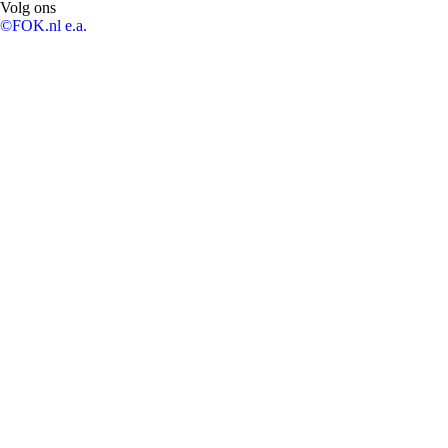
Volg ons
©FOK.nl e.a.