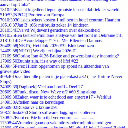
aanval op Cuba"
18
10:55
Klacht ingediend tegen grootste insectenfabriek ter wereld
5
10:53
[NPO2] Poorten van Europa
70
10:39
30 asielzoekers kosten 1 miljoen in hotel centrum Haarlem
105
10:37
Jan B. (66) misbruikt zeker 14 kinderen
38
10:34
[Eva vd Wijdeven] geruchten over dakloosheid
69
10:25
Een tactische/militaire analyse van het front in Oekraïne #31
218
10:14
De Avondetappe #176 - Met Ellen ten Damme.
264
09:58
[NET5] Het blok 2026 #32 Blokkendozen
144
09:58
[NPO1] We zijn er bijna 2026 #1
171
09:56
Oorlog Iran #136 Bridge and powerplant day incoming?
179
09:50
Zuunig zijn, it's a way of life! #22
43
09:45
Perez Hilton opgenomen op spoed na uitzenden van
gruwelijke video
4
09:40
Draai hier alle platen in je platenkast #32 (The Torture Never
Stops)
249
09:39
[Dagboek] Veel aan hoofd - Deel 27
206
09:38
Punk, disco, New Wave of? #60 Sing along...
139
09:38
Zaken waar je je echt dood aan ergert #17 - Werklui
14
09:38
Aftellen naar de kerstdagen
206
09:02
Russia vs Ukraine #91
5
08:55
Insta360 Studio software, lagging en stotteren
13
08:52
Koot en Bie hun tijd ver vooruit..................
113
08:44
Vrienden gaan op vakantie zonder mij uit te nodigen
138
08:43
Wat je ook stemt, je krijgt in NL altijd Links Liberaal Beleid.