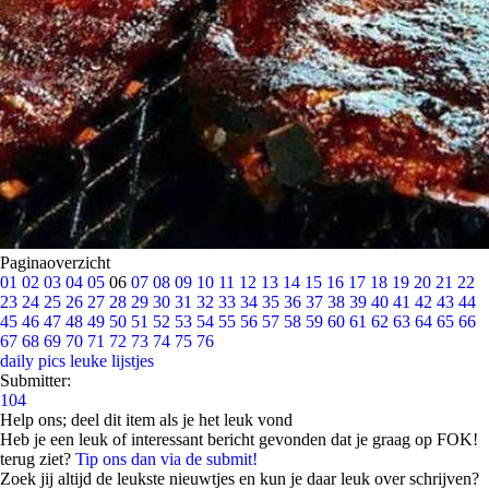
Paginaoverzicht
01
02
03
04
05
06
07
08
09
10
11
12
13
14
15
16
17
18
19
20
21
22
23
24
25
26
27
28
29
30
31
32
33
34
35
36
37
38
39
40
41
42
43
44
45
46
47
48
49
50
51
52
53
54
55
56
57
58
59
60
61
62
63
64
65
66
67
68
69
70
71
72
73
74
75
76
daily pics
leuke lijstjes
Submitter:
104
Help ons; deel dit item als je het leuk vond
Heb je een leuk of interessant bericht gevonden dat je graag op FOK!
terug ziet?
Tip ons dan via de submit!
Zoek jij altijd de leukste nieuwtjes en kun je daar leuk over schrijven?