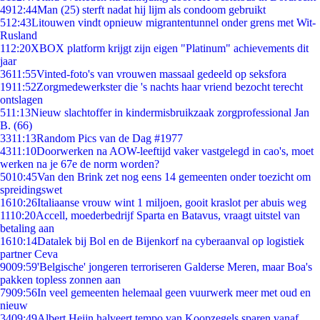
49
12:44
Man (25) sterft nadat hij lijm als condoom gebruikt
5
12:43
Litouwen vindt opnieuw migrantentunnel onder grens met Wit-
Rusland
1
12:20
XBOX platform krijgt zijn eigen "Platinum" achievements dit
jaar
36
11:55
Vinted-foto's van vrouwen massaal gedeeld op seksfora
19
11:52
Zorgmedewerkster die 's nachts haar vriend bezocht terecht
ontslagen
5
11:13
Nieuw slachtoffer in kindermisbruikzaak zorgprofessional Jan
B. (66)
33
11:13
Random Pics van de Dag #1977
43
11:10
Doorwerken na AOW-leeftijd vaker vastgelegd in cao's, moet
werken na je 67e de norm worden?
50
10:45
Van den Brink zet nog eens 14 gemeenten onder toezicht om
spreidingswet
16
10:26
Italiaanse vrouw wint 1 miljoen, gooit kraslot per abuis weg
11
10:20
Accell, moederbedrijf Sparta en Batavus, vraagt uitstel van
betaling aan
16
10:14
Datalek bij Bol en de Bijenkorf na cyberaanval op logistiek
partner Ceva
90
09:59
'Belgische' jongeren terroriseren Galderse Meren, maar Boa's
pakken topless zonnen aan
79
09:56
In veel gemeenten helemaal geen vuurwerk meer met oud en
nieuw
34
09:49
Albert Heijn halveert tempo van Koopzegels sparen vanaf