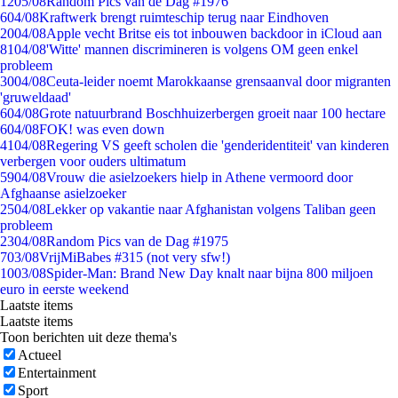
12
05/08
Random Pics van de Dag #1976
6
04/08
Kraftwerk brengt ruimteschip terug naar Eindhoven
20
04/08
Apple vecht Britse eis tot inbouwen backdoor in iCloud aan
81
04/08
'Witte' mannen discrimineren is volgens OM geen enkel
probleem
30
04/08
Ceuta-leider noemt Marokkaanse grensaanval door migranten
'gruweldaad'
6
04/08
Grote natuurbrand Boschhuizerbergen groeit naar 100 hectare
6
04/08
FOK! was even down
41
04/08
Regering VS geeft scholen die 'genderidentiteit' van kinderen
verbergen voor ouders ultimatum
59
04/08
Vrouw die asielzoekers hielp in Athene vermoord door
Afghaanse asielzoeker
25
04/08
Lekker op vakantie naar Afghanistan volgens Taliban geen
probleem
23
04/08
Random Pics van de Dag #1975
7
03/08
VrijMiBabes #315 (not very sfw!)
10
03/08
Spider-Man: Brand New Day knalt naar bijna 800 miljoen
euro in eerste weekend
Laatste items
Laatste items
Toon berichten uit deze thema's
Actueel
Entertainment
Sport