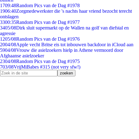
17
09:48
Random Pics van de Dag #1978
19
06:40
Zorgmedewerkster die 's nachts haar vriend bezocht terecht
ontslagen
33
00:35
Random Pics van de Dag #1977
34
05/08
Dirk sluit supermarkt op de Wallen na golf van diefstal en
agressie
12
05/08
Random Pics van de Dag #1976
20
04/08
Apple vecht Britse eis tot inbouwen backdoor in iCloud aan
59
04/08
Vrouw die asielzoekers hielp in Athene vermoord door
Afghaanse asielzoeker
23
04/08
Random Pics van de Dag #1975
7
03/08
VrijMiBabes #315 (not very sfw!)