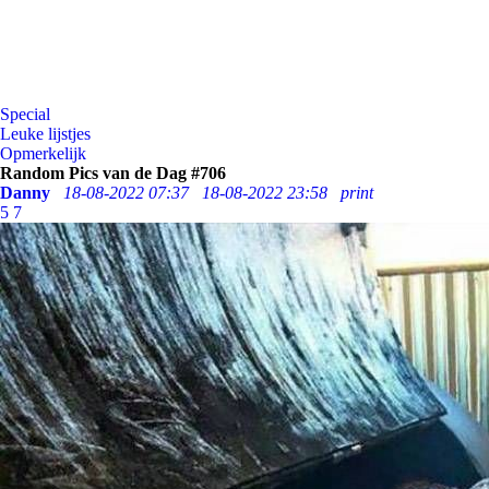
Special
Leuke lijstjes
Opmerkelijk
Random Pics van de Dag #706
Danny
18-08-2022 07:37
18-08-2022 23:58
print
5
7