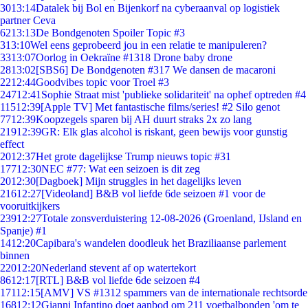
30
13:14
Datalek bij Bol en Bijenkorf na cyberaanval op logistiek
partner Ceva
62
13:13
De Bondgenoten Spoiler Topic #3
3
13:10
Wel eens geprobeerd jou in een relatie te manipuleren?
33
13:07
Oorlog in Oekraïne #1318 Drone baby drone
28
13:02
[SBS6] De Bondgenoten #317 We dansen de macaroni
22
12:44
Goodvibes topic voor Troel #3
247
12:41
Sophie Straat mist 'publieke solidariteit' na ophef optreden #4
115
12:39
[Apple TV] Met fantastische films/series! #2 Silo genot
77
12:39
Koopzegels sparen bij AH duurt straks 2x zo lang
219
12:39
GR: Elk glas alcohol is riskant, geen bewijs voor gunstig
effect
20
12:37
Het grote dagelijkse Trump nieuws topic #31
177
12:30
NEC #77: Wat een seizoen is dit zeg
20
12:30
[Dagboek] Mijn struggles in het dagelijks leven
216
12:27
[Videoland] B&B vol liefde 6de seizoen #1 voor de
vooruitkijkers
239
12:27
Totale zonsverduistering 12-08-2026 (Groenland, IJsland en
Spanje) #1
14
12:20
Capibara's wandelen doodleuk het Braziliaanse parlement
binnen
220
12:20
Nederland stevent af op watertekort
86
12:17
[RTL] B&B vol liefde 6de seizoen #4
171
12:15
[AMV] VS #1312 spammers van de internationale rechtsorde
168
12:12
Gianni Infantino doet aanbod om 211 voetbalbonden 'om te