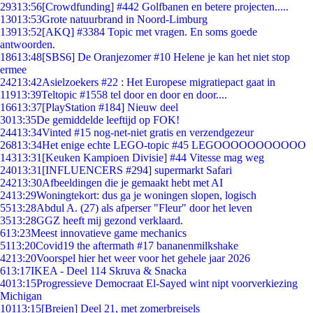
293
13:56
[Crowdfunding] #442 Golfbanen en betere projecten.....
130
13:53
Grote natuurbrand in Noord-Limburg
139
13:52
[AKQ] #3384 Topic met vragen. En soms goede
antwoorden.
186
13:48
[SBS6] De Oranjezomer #10 Helene je kan het niet stop
ermee
242
13:42
Asielzoekers #22 : Het Europese migratiepact gaat in
119
13:39
Teltopic #1558 tel door en door en door....
166
13:37
[PlayStation #184] Nieuw deel
30
13:35
De gemiddelde leeftijd op FOK!
244
13:34
Vinted #15 nog-net-niet gratis en verzendgezeur
268
13:34
Het enige echte LEGO-topic #45 LEGOOOOOOOOOOO
143
13:31
[Keuken Kampioen Divisie] #44 Vitesse mag weg
240
13:31
[INFLUENCERS #294] supermarkt Safari
242
13:30
Afbeeldingen die je gemaakt hebt met AI
24
13:29
Woningtekort: dus ga je woningen slopen, logisch
55
13:28
Abdul A. (27) als afperser "Fleur" door het leven
35
13:28
GGZ heeft mij gezond verklaard.
6
13:23
Meest innovatieve game mechanics
51
13:20
Covid19 the aftermath #17 bananenmilkshake
42
13:20
Voorspel hier het weer voor het gehele jaar 2026
6
13:17
IKEA - Deel 114 Skruva & Snacka
40
13:15
Progressieve Democraat El-Sayed wint nipt voorverkiezing
Michigan
101
13:15
[Breien] Deel 21, met zomerbreisels