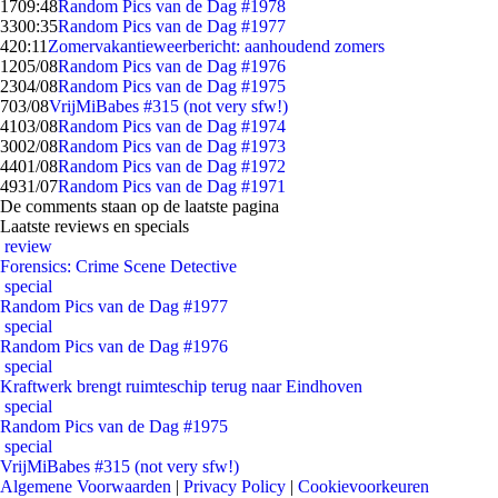
17
09:48
Random Pics van de Dag #1978
33
00:35
Random Pics van de Dag #1977
4
20:11
Zomervakantieweerbericht: aanhoudend zomers
12
05/08
Random Pics van de Dag #1976
23
04/08
Random Pics van de Dag #1975
7
03/08
VrijMiBabes #315 (not very sfw!)
41
03/08
Random Pics van de Dag #1974
30
02/08
Random Pics van de Dag #1973
44
01/08
Random Pics van de Dag #1972
49
31/07
Random Pics van de Dag #1971
De comments staan op de laatste pagina
Laatste reviews en specials
review
Forensics: Crime Scene Detective
special
Random Pics van de Dag #1977
special
Random Pics van de Dag #1976
special
Kraftwerk brengt ruimteschip terug naar Eindhoven
special
Random Pics van de Dag #1975
special
VrijMiBabes #315 (not very sfw!)
Algemene Voorwaarden
|
Privacy Policy
|
Cookievoorkeuren