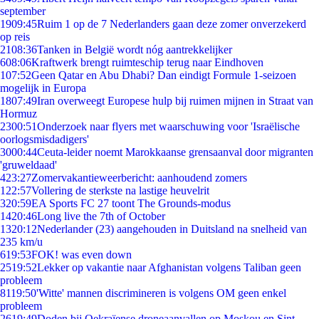
september
19
09:45
Ruim 1 op de 7 Nederlanders gaan deze zomer onverzekerd
op reis
21
08:36
Tanken in België wordt nóg aantrekkelijker
6
08:06
Kraftwerk brengt ruimteschip terug naar Eindhoven
1
07:52
Geen Qatar en Abu Dhabi? Dan eindigt Formule 1-seizoen
mogelijk in Europa
18
07:49
Iran overweegt Europese hulp bij ruimen mijnen in Straat van
Hormuz
23
00:51
Onderzoek naar flyers met waarschuwing voor 'Israëlische
oorlogsmisdadigers'
30
00:44
Ceuta-leider noemt Marokkaanse grensaanval door migranten
'gruweldaad'
4
23:27
Zomervakantieweerbericht: aanhoudend zomers
1
22:57
Vollering de sterkste na lastige heuvelrit
3
20:59
EA Sports FC 27 toont The Grounds-modus
14
20:46
Long live the 7th of October
13
20:12
Nederlander (23) aangehouden in Duitsland na snelheid van
235 km/u
6
19:53
FOK! was even down
25
19:52
Lekker op vakantie naar Afghanistan volgens Taliban geen
probleem
81
19:50
'Witte' mannen discrimineren is volgens OM geen enkel
probleem
26
19:49
Doden bij Oekraïense droneaanvallen op Moskou en Sint-