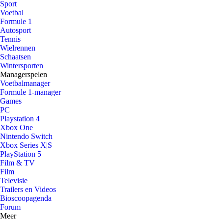
Sport
Voetbal
Formule 1
Autosport
Tennis
Wielrennen
Schaatsen
Wintersporten
Managerspelen
Voetbalmanager
Formule 1-manager
Games
PC
Playstation 4
Xbox One
Nintendo Switch
Xbox Series X|S
PlayStation 5
Film & TV
Film
Televisie
Trailers en Videos
Bioscoopagenda
Forum
Meer