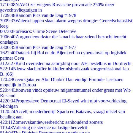
17
10:08
NAVO zet wegens Russische provocatie 250% meer
gevechtsvliegtuigen in
17
09:48
Random Pics van de Dag #1978
39
09:33
Waterschappen slaan alarm wegens droogte: Gereedschapskist
leeg
0
07:00
Forensics: Crime Scene Detective
19
06:40
Zorgmedewerkster die 's nachts haar vriend bezocht terecht
ontslagen
33
00:35
Random Pics van de Dag #1977
16
22:40
Datalek bij Bol en de Bijenkorf na cyberaanval op logistiek
partner Ceva
31
22:27
Kind overleden na aanrijding door AH-bestelbus in Dordrecht
5
22:14
Nieuw slachtoffer in kindermisbruikzaak zorgprofessional Jan
B. (66)
1
20:49
Geen Qatar en Abu Dhabi? Dan eindigt Formule 1-seizoen
mogelijk in Europa
5
20:44
Litouwen vindt opnieuw migrantentunnel onder grens met Wit-
Rusland
42
20:34
Progressieve Democraat El-Sayed wint nipt voorverkiezing
Michigan
11
20:24
Accell, moederbedrijf Sparta en Batavus, vraagt uitstel van
betaling aan
4
20:11
Zomervakantieweerbericht: aanhoudend zomers
1
19:48
Vollering de sterkste na lastige heuvelrit
8
14:04
The Division Resurgence nu gratis op pc