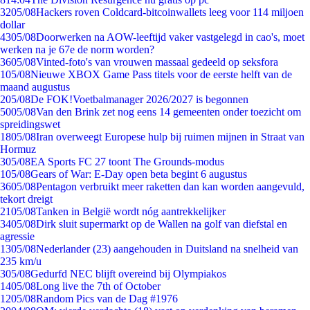
32
05/08
Hackers roven Coldcard-bitcoinwallets leeg voor 114 miljoen
dollar
43
05/08
Doorwerken na AOW-leeftijd vaker vastgelegd in cao's, moet
werken na je 67e de norm worden?
36
05/08
Vinted-foto's van vrouwen massaal gedeeld op seksfora
1
05/08
Nieuwe XBOX Game Pass titels voor de eerste helft van de
maand augustus
2
05/08
De FOK!Voetbalmanager 2026/2027 is begonnen
50
05/08
Van den Brink zet nog eens 14 gemeenten onder toezicht om
spreidingswet
18
05/08
Iran overweegt Europese hulp bij ruimen mijnen in Straat van
Hormuz
3
05/08
EA Sports FC 27 toont The Grounds-modus
1
05/08
Gears of War: E-Day open beta begint 6 augustus
36
05/08
Pentagon verbruikt meer raketten dan kan worden aangevuld,
tekort dreigt
21
05/08
Tanken in België wordt nóg aantrekkelijker
34
05/08
Dirk sluit supermarkt op de Wallen na golf van diefstal en
agressie
13
05/08
Nederlander (23) aangehouden in Duitsland na snelheid van
235 km/u
3
05/08
Gedurfd NEC blijft overeind bij Olympiakos
14
05/08
Long live the 7th of October
12
05/08
Random Pics van de Dag #1976