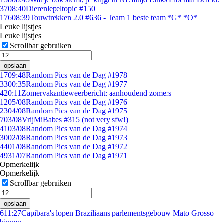
37
08:40
Dierenlepeltopic #150
176
08:39
Touwtrekken 2.0 #636 - Team 1 beste team *G* *O*
Leuke lijstjes
Leuke lijstjes
Scrollbar gebruiken
opslaan
17
09:48
Random Pics van de Dag #1978
33
00:35
Random Pics van de Dag #1977
4
20:11
Zomervakantieweerbericht: aanhoudend zomers
12
05/08
Random Pics van de Dag #1976
23
04/08
Random Pics van de Dag #1975
7
03/08
VrijMiBabes #315 (not very sfw!)
41
03/08
Random Pics van de Dag #1974
30
02/08
Random Pics van de Dag #1973
44
01/08
Random Pics van de Dag #1972
49
31/07
Random Pics van de Dag #1971
Opmerkelijk
Opmerkelijk
Scrollbar gebruiken
opslaan
6
11:27
Capibara's lopen Braziliaans parlementsgebouw Mato Grosso
binnen