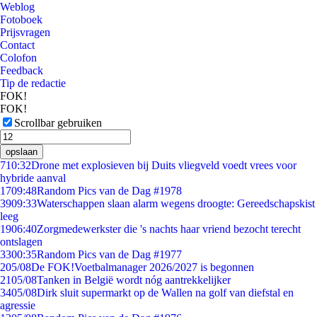
Weblog
Fotoboek
Prijsvragen
Contact
Colofon
Feedback
Tip de redactie
FOK!
FOK!
Scrollbar gebruiken
opslaan
7
10:32
Drone met explosieven bij Duits vliegveld voedt vrees voor
hybride aanval
17
09:48
Random Pics van de Dag #1978
39
09:33
Waterschappen slaan alarm wegens droogte: Gereedschapskist
leeg
19
06:40
Zorgmedewerkster die 's nachts haar vriend bezocht terecht
ontslagen
33
00:35
Random Pics van de Dag #1977
2
05/08
De FOK!Voetbalmanager 2026/2027 is begonnen
21
05/08
Tanken in België wordt nóg aantrekkelijker
34
05/08
Dirk sluit supermarkt op de Wallen na golf van diefstal en
agressie