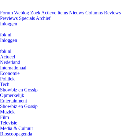
Forum
Weblog
Zoek
Actieve Items
Nieuws
Columns
Reviews
Previews
Specials
Archief
Inloggen
fok.nl
Inloggen
fok.nl
Actueel
Nederland
Internationaal
Economie
Politiek
Tech
Showbiz en Gossip
Opmerkelijk
Entertainment
Showbiz en Gossip
Muziek
Film
Televisie
Media & Cultuur
Bioscoopagenda