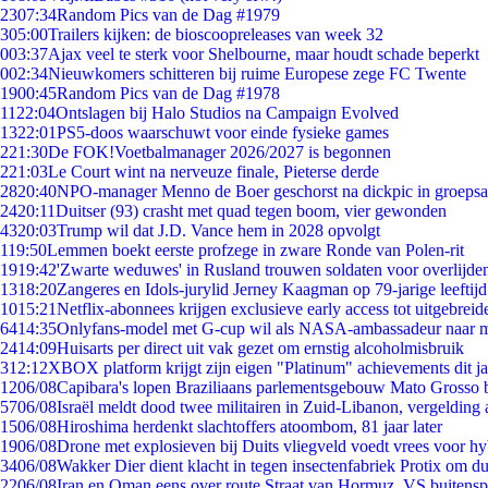
23
07:34
Random Pics van de Dag #1979
3
05:00
Trailers kijken: de bioscoopreleases van week 32
0
03:37
Ajax veel te sterk voor Shelbourne, maar houdt schade beperkt
0
02:34
Nieuwkomers schitteren bij ruime Europese zege FC Twente
19
00:45
Random Pics van de Dag #1978
11
22:04
Ontslagen bij Halo Studios na Campaign Evolved
13
22:01
PS5-doos waarschuwt voor einde fysieke games
2
21:30
De FOK!Voetbalmanager 2026/2027 is begonnen
2
21:03
Le Court wint na nerveuze finale, Pieterse derde
28
20:40
NPO-manager Menno de Boer geschorst na dickpic in groeps
24
20:11
Duitser (93) crasht met quad tegen boom, vier gewonden
43
20:03
Trump wil dat J.D. Vance hem in 2028 opvolgt
1
19:50
Lemmen boekt eerste profzege in zware Ronde van Polen-rit
19
19:42
'Zwarte weduwes' in Rusland trouwen soldaten voor overlijden
13
18:20
Zangeres en Idols-jurylid Jerney Kaagman op 79-jarige leeftij
10
15:21
Netflix-abonnees krijgen exclusieve early access tot uitgebreid
64
14:35
Onlyfans-model met G-cup wil als NASA-ambassadeur naar 
24
14:09
Huisarts per direct uit vak gezet om ernstig alcoholmisbruik
3
12:12
XBOX platform krijgt zijn eigen "Platinum" achievements dit ja
12
06/08
Capibara's lopen Braziliaans parlementsgebouw Mato Grosso 
57
06/08
Israël meldt dood twee militairen in Zuid-Libanon, vergeldin
15
06/08
Hiroshima herdenkt slachtoffers atoombom, 81 jaar later
19
06/08
Drone met explosieven bij Duits vliegveld voedt vrees voor hy
34
06/08
Wakker Dier dient klacht in tegen insectenfabriek Protix om 
22
06/08
Iran en Oman eens over route Straat van Hormuz, VS buitensp