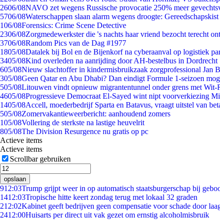
26
06/08
NAVO zet wegens Russische provocatie 250% meer gevechtsvl
57
06/08
Waterschappen slaan alarm wegens droogte: Gereedschapskist
1
06/08
Forensics: Crime Scene Detective
23
06/08
Zorgmedewerkster die 's nachts haar vriend bezocht terecht on
37
06/08
Random Pics van de Dag #1977
18
05/08
Datalek bij Bol en de Bijenkorf na cyberaanval op logistiek pa
34
05/08
Kind overleden na aanrijding door AH-bestelbus in Dordrecht
6
05/08
Nieuw slachtoffer in kindermisbruikzaak zorgprofessional Jan B
3
05/08
Geen Qatar en Abu Dhabi? Dan eindigt Formule 1-seizoen moge
5
05/08
Litouwen vindt opnieuw migrantentunnel onder grens met Wit-
46
05/08
Progressieve Democraat El-Sayed wint nipt voorverkiezing M
14
05/08
Accell, moederbedrijf Sparta en Batavus, vraagt uitstel van bet
5
05/08
Zomervakantieweerbericht: aanhoudend zomers
1
05/08
Vollering de sterkste na lastige heuvelrit
8
05/08
The Division Resurgence nu gratis op pc
Actieve items
Actieve items
Scrollbar gebruiken
opslaan
9
12:03
Trump grijpt weer in op automatisch staatsburgerschap bij gebo
14
12:03
Tropische hitte keert zondag terug met lokaal 32 graden
2
12:02
Kabinet geeft bedrijven geen compensatie voor schade door laa
24
12:00
Huisarts per direct uit vak gezet om ernstig alcoholmisbruik