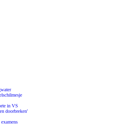
gwater
lschilmesje
orte in VS
pen doorbreken'
e examens