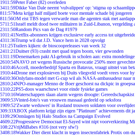
19
11:59
Peter Faber (82) overleden
34
11:59
Dikke Van Dale neemt 'vulvalippen' op: 'stigma op schaamlipp
8
11:57
Meta krijgt half miljard boete voor mentale schade bij jongeren
8
11:56
OM eist TBS tegen verwarde man die agenten stak met aardappe
57
11:51
Israël meldt dood twee militairen in Zuid-Libanon, vergeldin
23
11:50
Random Pics van de Dag #1979
10
11:41
Netflix-abonnees krijgen exclusieve early access tot uitgebreid
43
11:36
Trump wil dat J.D. Vance hem in 2028 opvolgt
3
11:25
Trailers kijken: de bioscoopreleases van week 32
24
11:21
Duitser (93) crasht met quad tegen boom, vier gewonden
13
11:19
Denemarken pakt AI-gebruik in scholen aan: extra mondeling
26
10:54
NAVO zet wegens Russische provocatie 250% meer gevechtsvl
14
10:46
Accell, moederbedrijf Sparta en Batavus, vraagt uitstel van bet
19
10:44
Drone met explosieven bij Duits vliegveld voedt vrees voor hy
64
10:36
Onlyfans-model met G-cup wil als NASA-ambassadeur naar 
28
10:24
NPO-manager Menno de Boer geschorst na dickpic in groeps
13
10:22
PS5-doos waarschuwt voor einde fysieke games
57
10:16
Waterschappen slaan alarm wegens droogte: Gereedschapskist
39
09:53
Vinted-foto's van vrouwen massaal gedeeld op seksfora
19
09:52
'Zwarte weduwes' in Rusland trouwen soldaten voor overlijden
3
09:33
XBOX platform krijgt zijn eigen "Platinum" achievements dit ja
11
09:29
Ontslagen bij Halo Studios na Campaign Evolved
46
09:22
Progressieve Democraat El-Sayed wint nipt voorverkiezing M
1
08:22
VrijMiBabes #316 (not very sfw!)
34
08:18
Wakker Dier dient klacht in tegen insectenfabriek Protix om 