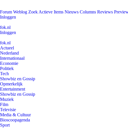
Forum
Weblog
Zoek
Actieve Items
Nieuws
Columns
Reviews
Previe
Inloggen
fok.nl
Inloggen
fok.nl
Actueel
Nederland
Internationaal
Economie
Politiek
Tech
Showbiz en Gossip
Opmerkelijk
Entertainment
Showbiz en Gossip
Muziek
Film
Televisie
Media & Cultuur
Bioscoopagenda
Sport