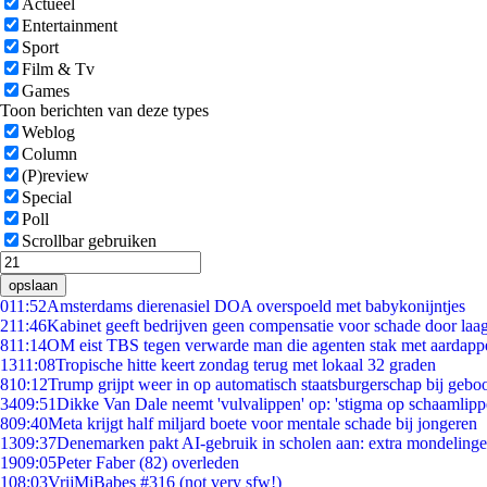
Actueel
Entertainment
Sport
Film & Tv
Games
Toon berichten van deze types
Weblog
Column
(P)review
Special
Poll
Scrollbar gebruiken
opslaan
0
11:52
Amsterdams dierenasiel DOA overspoeld met babykonijntjes
2
11:46
Kabinet geeft bedrijven geen compensatie voor schade door laa
8
11:14
OM eist TBS tegen verwarde man die agenten stak met aardappe
13
11:08
Tropische hitte keert zondag terug met lokaal 32 graden
8
10:12
Trump grijpt weer in op automatisch staatsburgerschap bij gebo
34
09:51
Dikke Van Dale neemt 'vulvalippen' op: 'stigma op schaamlip
8
09:40
Meta krijgt half miljard boete voor mentale schade bij jongeren
13
09:37
Denemarken pakt AI-gebruik in scholen aan: extra mondeling
19
09:05
Peter Faber (82) overleden
1
08:03
VrijMiBabes #316 (not very sfw!)