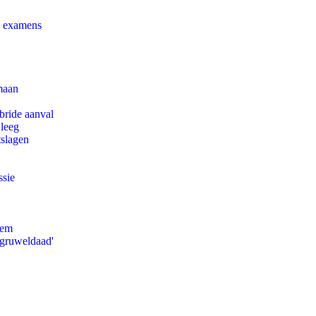
e examens
maan
bride aanval
 leeg
tslagen
ssie
eem
'gruweldaad'