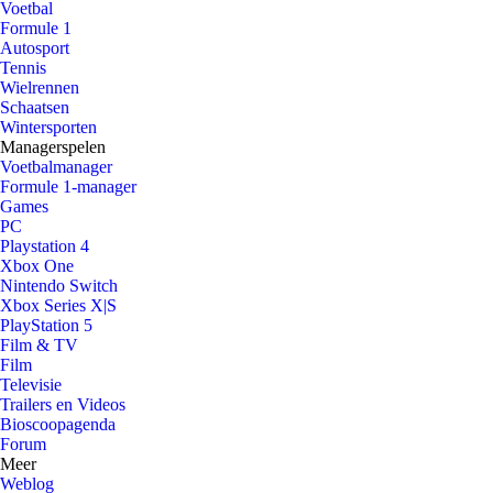
Voetbal
Formule 1
Autosport
Tennis
Wielrennen
Schaatsen
Wintersporten
Managerspelen
Voetbalmanager
Formule 1-manager
Games
PC
Playstation 4
Xbox One
Nintendo Switch
Xbox Series X|S
PlayStation 5
Film & TV
Film
Televisie
Trailers en Videos
Bioscoopagenda
Forum
Meer
Weblog