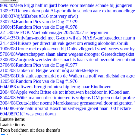
8
09:40
Meta krijgt half miljard boete voor mentale schade bij jongeren
13
09:37
Denemarken pakt AI-gebruik in scholen aan: extra mondeling
1
08:03
VrijMiBabes #316 (not very sfw!)
23
07:34
Random Pics van de Dag #1979
19
00:45
Random Pics van de Dag #1978
2
21:30
De FOK!Voetbalmanager 2026/2027 is begonnen
64
14:35
Onlyfans-model met G-cup wil als NASA-ambassadeur naar 
24
14:09
Huisarts per direct uit vak gezet om ernstig alcoholmisbruik
19
06/08
Drone met explosieven bij Duits vliegveld voedt vrees voor hy
57
06/08
Waterschappen slaan alarm wegens droogte: Gereedschapskist
23
06/08
Zorgmedewerkster die 's nachts haar vriend bezocht terecht on
37
06/08
Random Pics van de Dag #1977
21
05/08
Tanken in België wordt nóg aantrekkelijker
34
05/08
Dirk sluit supermarkt op de Wallen na golf van diefstal en agre
12
05/08
Random Pics van de Dag #1976
6
04/08
Kraftwerk brengt ruimteschip terug naar Eindhoven
20
04/08
Apple vecht Britse eis tot inbouwen backdoor in iCloud aan
85
04/08
'Witte' mannen discrimineren is volgens OM geen enkel probl
30
04/08
Ceuta-leider noemt Marokkaanse grensaanval door migranten 
6
04/08
Grote natuurbrand Boschhuizerbergen groeit naar 100 hectare
6
04/08
FOK! was even down
Laatste items
Laatste items
Toon berichten uit deze thema's