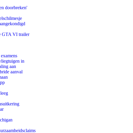
en doorbreken'
lschilmesje
g aangekondigd
e GTA VI trailer
e examens
iegtuigen in
aling aan
bride aanval
maan
app
 leeg
suitkering
ar
ichigan
duurzaamheidsclaims