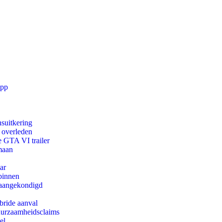
app
suitkering
d overleden
e GTA VI trailer
maan
ar
binnen
g aangekondigd
bride aanval
duurzaamheidsclaims
el