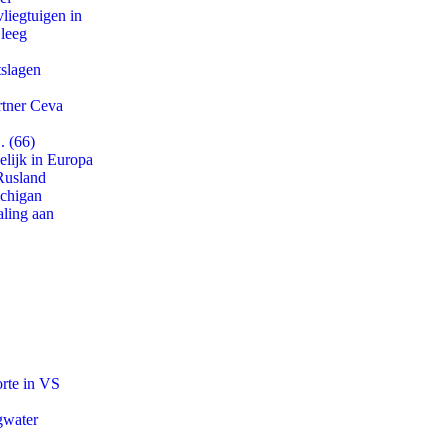
iegtuigen in
 leeg
tslagen
rtner Ceva
. (66)
lijk in Europa
Rusland
ichigan
aling aan
orte in VS
gwater