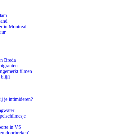
rdam
land
r in Montreal
uur
an Breda
migranten
ongemerkt filmen
blijft
ij je intimideren?
agwater
pelschilmesje
oorte in VS
pen doorbreken'