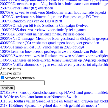
20
07/08
Denemarken pakt AI-gebruik in scholen aan: extra mondeling
25
07/08
Peter Faber (82) overleden
0
07/08
Ajax veel te sterk voor Shelbourne, maar houdt schade beperkt
1
07/08
Nieuwkomers schitteren bij ruime Europese zege FC Twente
19
07/08
Random Pics van de Dag #1978
15
06/08
Ontslagen bij Halo Studios na Campaign Evolved
19
06/08
PS5-doos waarschuwt voor einde fysieke games
2
06/08
Le Court wint na nerveuze finale, Pieterse derde
29
06/08
NPO-manager Menno de Boer geschorst na dickpic in groeps
40
06/08
Duitser (93) crasht met quad tegen boom, vier gewonden
47
06/08
Trump wil dat J.D. Vance hem in 2028 opvolgt
1
06/08
Lemmen boekt eerste profzege in zware Ronde van Polen-rit
24
06/08
'Zwarte weduwes' in Rusland trouwen soldaten voor overlijden
14
06/08
Zangeres en Idols-jurylid Jerney Kaagman op 79-jarige leeftij
10
06/08
Netflix-abonnees krijgen exclusieve early access tot uitgebreid
Actieve items
Actieve items
Scrollbar gebruiken
opslaan
37
18:39
VS: kans op Russische aanval op NAVO-land groeit, munitiet
8
18:30
Jesus Simulator komt naar Nintendo Switch
31
18:28
Houthi's vallen Saoedi-Arabië en Jemen aan, dreigen met blok
21
18:19
Britney Spears: "Ik geloof dat ik heb gefaald als moeder"