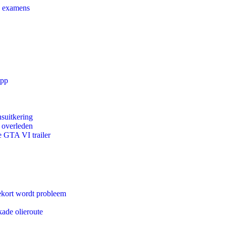
e examens
app
suitkering
d overleden
e GTA VI trailer
ekort wordt probleem
kade olieroute