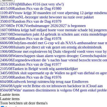
12
15:10
VrijMiBabes #316 (not very sfw!)
40
15:09
Random Pics van de Dag #1980
11
09:49
Vrouw krijgt 30 maanden cel voor afpersing 12-jarige misdiena
38
09:46
PostNL-bezorger steekt bewoner na ruzie over pakket
35
00:07
Random Pics van de Dag #1979
2
07/08
De FOK!Voetbalmanager 2026/2027 is begonnen
16
07/08
Meta krijgt half miljard boete voor mentale schade bij jongeren
20
07/08
Denemarken pakt AI-gebruik in scholen aan: extra mondeling
19
07/08
Random Pics van de Dag #1978
66
06/08
Onlyfans-model met G-cup wil als NASA-ambassadeur naar 
25
06/08
Huisarts per direct uit vak gezet om ernstig alcoholmisbruik
19
06/08
Drone met explosieven bij Duits vliegveld voedt vrees voor hy
60
06/08
Waterschappen slaan alarm wegens droogte: Gereedschapskist
24
06/08
Zorgmedewerkster die 's nachts haar vriend bezocht terecht on
38
06/08
Random Pics van de Dag #1977
21
05/08
Tanken in België wordt nóg aantrekkelijker
34
05/08
Dirk sluit supermarkt op de Wallen na golf van diefstal en agre
12
05/08
Random Pics van de Dag #1976
6
04/08
Kraftwerk brengt ruimteschip terug naar Eindhoven
20
04/08
Apple vecht Britse eis tot inbouwen backdoor in iCloud aan
85
04/08
'Witte' mannen discrimineren is volgens OM geen enkel probl
Laatste items
Laatste items
Toon berichten uit deze thema's