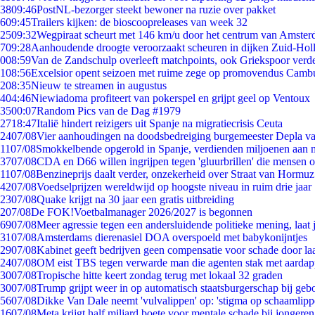
38
09:46
PostNL-bezorger steekt bewoner na ruzie over pakket
6
09:45
Trailers kijken: de bioscoopreleases van week 32
25
09:32
Wegpiraat scheurt met 146 km/u door het centrum van Amste
7
09:28
Aanhoudende droogte veroorzaakt scheuren in dijken Zuid-Hol
0
08:59
Van de Zandschulp overleeft matchpoints, ook Griekspoor verde
1
08:56
Excelsior opent seizoen met ruime zege op promovendus Camb
2
08:35
Nieuw te streamen in augustus
4
04:46
Niewiadoma profiteert van pokerspel en grijpt geel op Ventoux
35
00:07
Random Pics van de Dag #1979
27
18:47
Italië hindert reizigers uit Spanje na migratiecrisis Ceuta
24
07/08
Vier aanhoudingen na doodsbedreiging burgemeester Depla v
11
07/08
Smokkelbende opgerold in Spanje, verdienden miljoenen aan 
37
07/08
CDA en D66 willen ingrijpen tegen 'gluurbrillen' die mensen 
11
07/08
Benzineprijs daalt verder, onzekerheid over Straat van Hormuz 
42
07/08
Voedselprijzen wereldwijd op hoogste niveau in ruim drie jaar
23
07/08
Quake krijgt na 30 jaar een gratis uitbreiding
2
07/08
De FOK!Voetbalmanager 2026/2027 is begonnen
69
07/08
Meer agressie tegen een andersluidende politieke mening, laat j
31
07/08
Amsterdams dierenasiel DOA overspoeld met babykonijntjes
29
07/08
Kabinet geeft bedrijven geen compensatie voor schade door la
24
07/08
OM eist TBS tegen verwarde man die agenten stak met aardap
30
07/08
Tropische hitte keert zondag terug met lokaal 32 graden
30
07/08
Trump grijpt weer in op automatisch staatsburgerschap bij geb
56
07/08
Dikke Van Dale neemt 'vulvalippen' op: 'stigma op schaamlip
16
07/08
Meta krijgt half miljard boete voor mentale schade bij jongeren