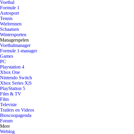
Voetbal
Formule 1
Autosport
Tennis
Wielrennen
Schaatsen
Wintersporten
Managerspelen
Voetbalmanager
Formule 1-manager
Games
PC
Playstation 4
Xbox One
Nintendo Switch
Xbox Series X|S
PlayStation 5
Film & TV
Film
Televisie
Trailers en Videos
Bioscoopagenda
Forum
Meer
Weblog