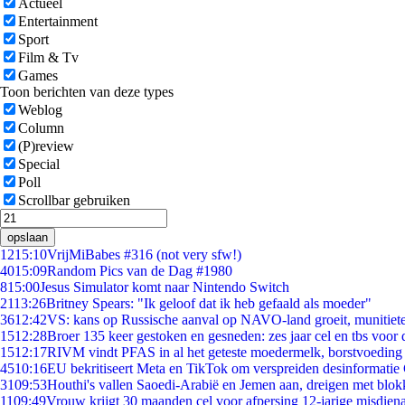
Actueel
Entertainment
Sport
Film & Tv
Games
Toon berichten van deze types
Weblog
Column
(P)review
Special
Poll
Scrollbar gebruiken
opslaan
12
15:10
VrijMiBabes #316 (not very sfw!)
40
15:09
Random Pics van de Dag #1980
8
15:00
Jesus Simulator komt naar Nintendo Switch
21
13:26
Britney Spears: "Ik geloof dat ik heb gefaald als moeder"
36
12:42
VS: kans op Russische aanval op NAVO-land groeit, munitiet
15
12:28
Broer 135 keer gestoken en gesneden: zes jaar cel en tbs voo
15
12:17
RIVM vindt PFAS in al het geteste moedermelk, borstvoeding b
45
10:16
EU bekritiseert Meta en TikTok om verspreiden desinformatie
31
09:53
Houthi's vallen Saoedi-Arabië en Jemen aan, dreigen met blok
11
09:49
Vrouw krijgt 30 maanden cel voor afpersing 12-jarige misdiena