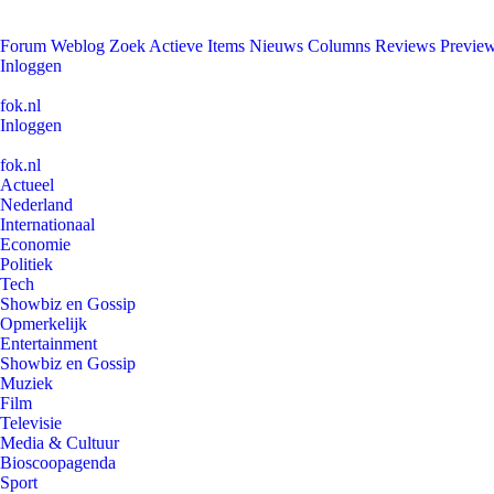
Forum
Weblog
Zoek
Actieve Items
Nieuws
Columns
Reviews
Previe
Inloggen
fok.nl
Inloggen
fok.nl
Actueel
Nederland
Internationaal
Economie
Politiek
Tech
Showbiz en Gossip
Opmerkelijk
Entertainment
Showbiz en Gossip
Muziek
Film
Televisie
Media & Cultuur
Bioscoopagenda
Sport