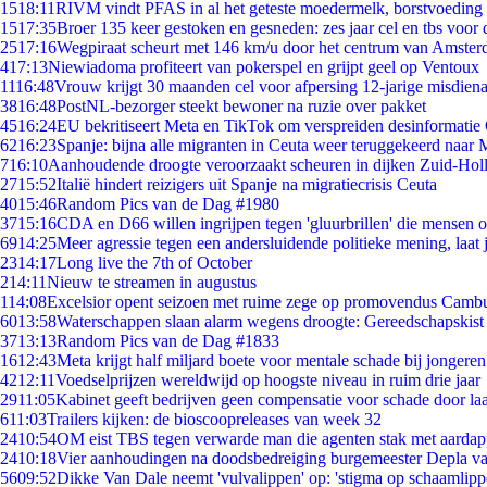
15
18:11
RIVM vindt PFAS in al het geteste moedermelk, borstvoeding b
15
17:35
Broer 135 keer gestoken en gesneden: zes jaar cel en tbs voo
25
17:16
Wegpiraat scheurt met 146 km/u door het centrum van Amste
4
17:13
Niewiadoma profiteert van pokerspel en grijpt geel op Ventoux
11
16:48
Vrouw krijgt 30 maanden cel voor afpersing 12-jarige misdiena
38
16:48
PostNL-bezorger steekt bewoner na ruzie over pakket
45
16:24
EU bekritiseert Meta en TikTok om verspreiden desinformatie
62
16:23
Spanje: bijna alle migranten in Ceuta weer teruggekeerd naar
7
16:10
Aanhoudende droogte veroorzaakt scheuren in dijken Zuid-Hol
27
15:52
Italië hindert reizigers uit Spanje na migratiecrisis Ceuta
40
15:46
Random Pics van de Dag #1980
37
15:16
CDA en D66 willen ingrijpen tegen 'gluurbrillen' die mensen 
69
14:25
Meer agressie tegen een andersluidende politieke mening, laat j
23
14:17
Long live the 7th of October
2
14:11
Nieuw te streamen in augustus
1
14:08
Excelsior opent seizoen met ruime zege op promovendus Camb
60
13:58
Waterschappen slaan alarm wegens droogte: Gereedschapskist
37
13:13
Random Pics van de Dag #1833
16
12:43
Meta krijgt half miljard boete voor mentale schade bij jongeren
42
12:11
Voedselprijzen wereldwijd op hoogste niveau in ruim drie jaar
29
11:05
Kabinet geeft bedrijven geen compensatie voor schade door la
6
11:03
Trailers kijken: de bioscoopreleases van week 32
24
10:54
OM eist TBS tegen verwarde man die agenten stak met aardap
24
10:18
Vier aanhoudingen na doodsbedreiging burgemeester Depla v
56
09:52
Dikke Van Dale neemt 'vulvalippen' op: 'stigma op schaamlip