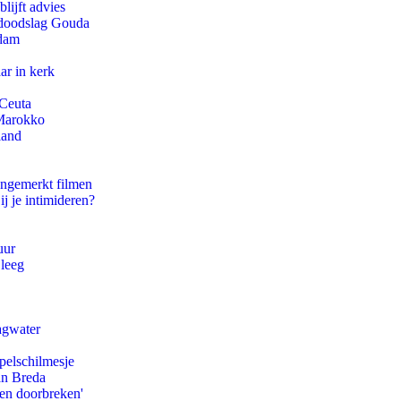
lijft advies
r doodslag Gouda
rdam
ar in kerk
 Ceuta
 Marokko
land
ongemerkt filmen
ij je intimideren?
uur
 leeg
agwater
pelschilmesje
an Breda
pen doorbreken'