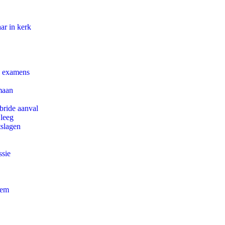
ar in kerk
e examens
maan
bride aanval
 leeg
tslagen
ssie
eem