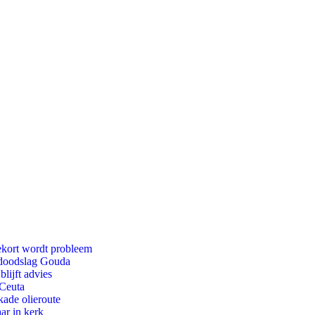
ekort wordt probleem
r doodslag Gouda
lijft advies
 Ceuta
kade olieroute
ar in kerk