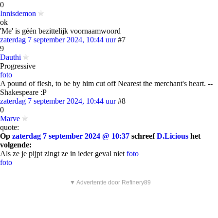
0
Innisdemon
ok
'Me' is géén bezittelijk voornaamwoord
zaterdag 7 september 2024, 10:44 uur
#7
9
Dauthi
Progressive
foto
A pound of flesh, to be by him cut off Nearest the merchant's heart. --
Shakespeare :P
zaterdag 7 september 2024, 10:44 uur
#8
0
Marve
quote:
Op
zaterdag 7 september 2024 @ 10:37
schreef
D.Licious
het
volgende:
Als ze je pijpt zingt ze in ieder geval niet
foto
foto
▼ Advertentie door Refinery89