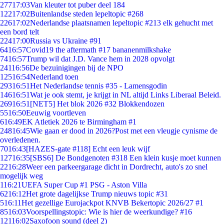
277
17:03
Van kleuter tot puber deel 184
122
17:02
Buitenlandse steden lepeltopic #268
226
17:02
Nederlandse plaatsnamen lepeltopic #213 elk gehucht met
een bord telt
224
17:00
Russia vs Ukraine #91
64
16:57
Covid19 the aftermath #17 bananenmilkshake
74
16:57
Trump wil dat J.D. Vance hem in 2028 opvolgt
241
16:56
De bezuinigingen bij de NPO
125
16:54
Nederland toen
293
16:51
Het Nederlandse tennis #35 - Lamensgodin
146
16:51
Wat je ook stemt, je krijgt in NL altijd Links Liberaal Beleid.
269
16:51
[NET5] Het blok 2026 #32 Blokkendozen
55
16:50
Eeuwig voortleven
6
16:49
EK Atletiek 2026 te Birmingham #1
248
16:45
Wie gaan er dood in 2026?Post met een vleugje cynisme de
overledenen.
70
16:43
[HAZES-gate #118] Echt een leuk wijf
127
16:35
[SBS6] De Bondgenoten #318 Een klein kusje moet kunnen
22
16:28
Weer een parkeergarage dicht in Dordrecht, auto's zo snel
mogelijk weg
1
16:21
UEFA Super Cup #1 PSG - Aston Villa
62
16:12
Het grote dagelijkse Trump nieuws topic #31
5
16:11
Het gezellige Eurojackpot KNVB Bekertopic 2026/27 #1
85
16:03
Voorspellingstopic: Wie is hier de weerkundige? #16
121
16:02
Saxofoon sound (deel 2)