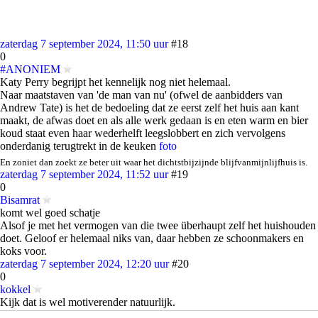
zaterdag 7 september 2024, 11:50 uur
#18
0
#ANONIEM
Katy Perry begrijpt het kennelijk nog niet helemaal.
Naar maatstaven van 'de man van nu' (ofwel de aanbidders van
Andrew Tate) is het de bedoeling dat ze eerst zelf het huis aan kant
maakt, de afwas doet en als alle werk gedaan is en eten warm en bier
koud staat even haar wederhelft leegslobbert en zich vervolgens
onderdanig terugtrekt in de keuken
foto
En zoniet dan zoekt ze beter uit waar het dichtstbijzijnde blijfvanmijnlijfhuis is.
zaterdag 7 september 2024, 11:52 uur
#19
0
Bisamrat
komt wel goed schatje
Alsof je met het vermogen van die twee überhaupt zelf het huishouden
doet. Geloof er helemaal niks van, daar hebben ze schoonmakers en
koks voor.
zaterdag 7 september 2024, 12:20 uur
#20
0
kokkel
Kijk dat is wel motiverender natuurlijk.