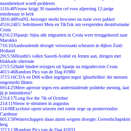
munitietekort wordt probleem
11
16:48
Vrouw krijgt 30 maanden cel voor afpersing 12-jarige
misdienaar in kerk
38
16:48
PostNL-bezorger steekt bewoner na ruzie over pakket
45
16:24
EU bekritiseert Meta en TikTok om verspreiden desinformatie
Ceuta
62
16:23
Spanje: bijna alle migranten in Ceuta weer teruggekeerd naar
Marokko
7
16:10
Aanhoudende droogte veroorzaakt scheuren in dijken Zuid-
Holland
29
15:56
Houthi's vallen Saoedi-Arabië en Jemen aan, dreigen met
blokkade olieroute
27
15:52
Italië hindert reizigers uit Spanje na migratiecrisis Ceuta
40
15:46
Random Pics van de Dag #1980
37
15:16
CDA en D66 willen ingrijpen tegen 'gluurbrillen' die mensen
ongemerkt filmen
69
14:25
Meer agressie tegen een andersluidende politieke mening, laat
jij je intimideren?
23
14:17
Long live the 7th of October
2
14:11
Nieuw te streamen in augustus
1
14:08
Excelsior opent seizoen met ruime zege op promovendus
Cambuur
60
13:58
Waterschappen slaan alarm wegens droogte: Gereedschapskist
leeg
37
13:13
Random Pics van de Dag #1833