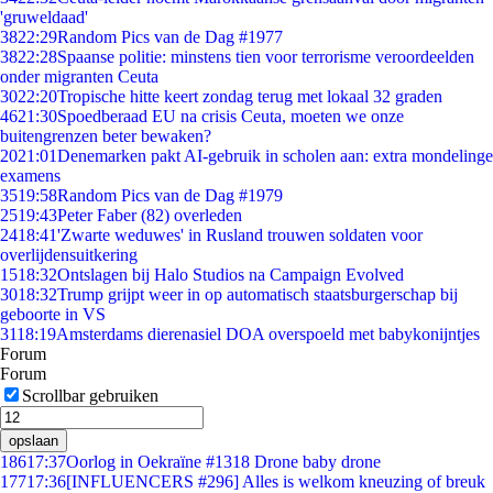
'gruweldaad'
38
22:29
Random Pics van de Dag #1977
38
22:28
Spaanse politie: minstens tien voor terrorisme veroordeelden
onder migranten Ceuta
30
22:20
Tropische hitte keert zondag terug met lokaal 32 graden
46
21:30
Spoedberaad EU na crisis Ceuta, moeten we onze
buitengrenzen beter bewaken?
20
21:01
Denemarken pakt AI-gebruik in scholen aan: extra mondelinge
examens
35
19:58
Random Pics van de Dag #1979
25
19:43
Peter Faber (82) overleden
24
18:41
'Zwarte weduwes' in Rusland trouwen soldaten voor
overlijdensuitkering
15
18:32
Ontslagen bij Halo Studios na Campaign Evolved
30
18:32
Trump grijpt weer in op automatisch staatsburgerschap bij
geboorte in VS
31
18:19
Amsterdams dierenasiel DOA overspoeld met babykonijntjes
Forum
Forum
Scrollbar gebruiken
opslaan
186
17:37
Oorlog in Oekraïne #1318 Drone baby drone
177
17:36
[INFLUENCERS #296] Alles is welkom kneuzing of breuk