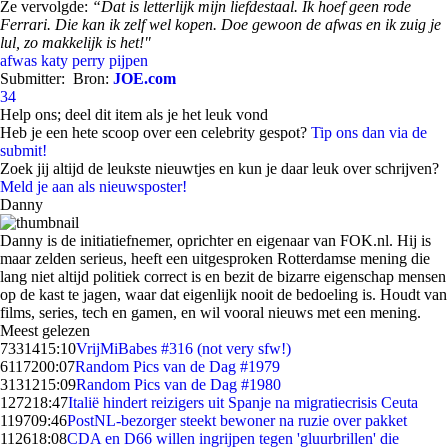
Ze vervolgde:
“Dat is letterlijk mijn liefdestaal. Ik hoef geen rode
Ferrari. Die kan ik zelf wel kopen. Doe gewoon de afwas en ik zuig je
lul, zo makkelijk is het!"
afwas
katy perry
pijpen
Submitter:
Bron:
JOE.com
34
Help ons; deel dit item als je het leuk vond
Heb je een hete scoop over een celebrity gespot?
Tip ons dan via de
submit!
Zoek jij altijd de leukste nieuwtjes en kun je daar leuk over schrijven?
Meld je aan als nieuwsposter!
Danny
Danny is de initiatiefnemer, oprichter en eigenaar van FOK.nl. Hij is
maar zelden serieus, heeft een uitgesproken Rotterdamse mening die
lang niet altijd politiek correct is en bezit de bizarre eigenschap mensen
op de kast te jagen, waar dat eigenlijk nooit de bedoeling is. Houdt van
films, series, tech en gamen, en wil vooral nieuws met een mening.
Meest gelezen
73314
15:10
VrijMiBabes #316 (not very sfw!)
61172
00:07
Random Pics van de Dag #1979
31312
15:09
Random Pics van de Dag #1980
1272
18:47
Italië hindert reizigers uit Spanje na migratiecrisis Ceuta
1197
09:46
PostNL-bezorger steekt bewoner na ruzie over pakket
1126
18:08
CDA en D66 willen ingrijpen tegen 'gluurbrillen' die