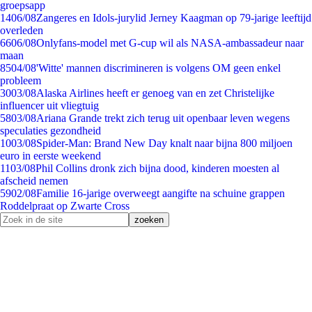
groepsapp
14
06/08
Zangeres en Idols-jurylid Jerney Kaagman op 79-jarige leeftijd
overleden
66
06/08
Onlyfans-model met G-cup wil als NASA-ambassadeur naar
maan
85
04/08
'Witte' mannen discrimineren is volgens OM geen enkel
probleem
30
03/08
Alaska Airlines heeft er genoeg van en zet Christelijke
influencer uit vliegtuig
58
03/08
Ariana Grande trekt zich terug uit openbaar leven wegens
speculaties gezondheid
10
03/08
Spider-Man: Brand New Day knalt naar bijna 800 miljoen
euro in eerste weekend
11
03/08
Phil Collins dronk zich bijna dood, kinderen moesten al
afscheid nemen
59
02/08
Familie 16-jarige overweegt aangifte na schuine grappen
Roddelpraat op Zwarte Cross