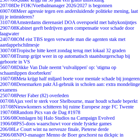
2
07/08
De FOK!Voetbalmanager 2026/2027 is begonnen
69
07/08
Meer agressie tegen een andersluidende politieke mening, laat
jij je intimideren?
31
07/08
Amsterdams dierenasiel DOA overspoeld met babykonijntjes
29
07/08
Kabinet geeft bedrijven geen compensatie voor schade door
laagwater
24
07/08
OM eist TBS tegen verwarde man die agenten stak met
aardappelschilmesje
30
07/08
Tropische hitte keert zondag terug met lokaal 32 graden
30
07/08
Trump grijpt weer in op automatisch staatsburgerschap bij
geboorte in VS
56
07/08
Dikke Van Dale neemt 'vulvalippen' op: 'stigma op
schaamlippen doorbreken'
16
07/08
Meta krijgt half miljard boete voor mentale schade bij jongeren
20
07/08
Denemarken pakt AI-gebruik in scholen aan: extra mondelinge
examens
25
07/08
Peter Faber (82) overleden
0
07/08
Ajax veel te sterk voor Shelbourne, maar houdt schade beperkt
1
07/08
Nieuwkomers schitteren bij ruime Europese zege FC Twente
19
07/08
Random Pics van de Dag #1978
15
06/08
Ontslagen bij Halo Studios na Campaign Evolved
19
06/08
PS5-doos waarschuwt voor einde fysieke games
2
06/08
Le Court wint na nerveuze finale, Pieterse derde
29
06/08
NPO-manager Menno de Boer geschorst na dickpic in