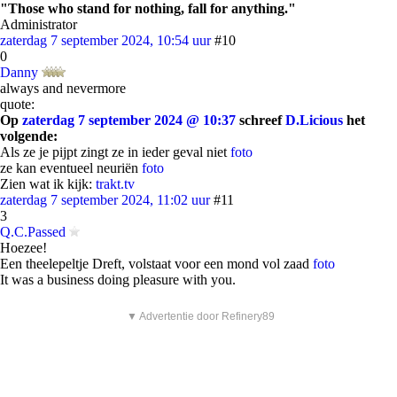
"Those who stand for nothing, fall for anything."
Administrator
zaterdag 7 september 2024, 10:54 uur
#10
0
Danny
always and nevermore
quote:
Op
zaterdag 7 september 2024 @ 10:37
schreef
D.Licious
het
volgende:
Als ze je pijpt zingt ze in ieder geval niet
foto
ze kan eventueel neuriën
foto
Zien wat ik kijk:
trakt.tv
zaterdag 7 september 2024, 11:02 uur
#11
3
Q.C.Passed
Hoezee!
Een theelepeltje Dreft, volstaat voor een mond vol zaad
foto
It was a business doing pleasure with you.
▼ Advertentie door Refinery89