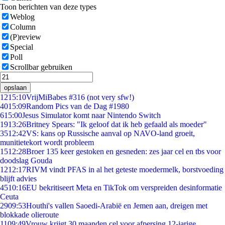
Toon berichten van deze types
Weblog
Column
(P)review
Special
Poll
Scrollbar gebruiken
opslaan
12
15:10
VrijMiBabes #316 (not very sfw!)
40
15:09
Random Pics van de Dag #1980
6
15:00
Jesus Simulator komt naar Nintendo Switch
19
13:26
Britney Spears: "Ik geloof dat ik heb gefaald als moeder"
35
12:42
VS: kans op Russische aanval op NAVO-land groeit,
munitietekort wordt probleem
15
12:28
Broer 135 keer gestoken en gesneden: zes jaar cel en tbs voor
doodslag Gouda
12
12:17
RIVM vindt PFAS in al het geteste moedermelk, borstvoeding
blijft advies
45
10:16
EU bekritiseert Meta en TikTok om verspreiden desinformatie
Ceuta
29
09:53
Houthi's vallen Saoedi-Arabië en Jemen aan, dreigen met
blokkade olieroute
11
09:49
Vrouw krijgt 30 maanden cel voor afpersing 12-jarige