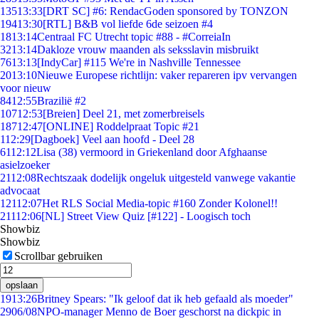
135
13:33
[DRT SC] #6: RendacGoden sponsored by TONZON
194
13:30
[RTL] B&B vol liefde 6de seizoen #4
18
13:14
Centraal FC Utrecht topic #88 - #CorreiaIn
32
13:14
Dakloze vrouw maanden als seksslavin misbruikt
76
13:13
[IndyCar] #115 We're in Nashville Tennessee
20
13:10
Nieuwe Europese richtlijn: vaker repareren ipv vervangen
voor nieuw
84
12:55
Brazilië #2
107
12:53
[Breien] Deel 21, met zomerbreisels
187
12:47
[ONLINE] Roddelpraat Topic #21
1
12:29
[Dagboek] Veel aan hoofd - Deel 28
61
12:12
Lisa (38) vermoord in Griekenland door Afghaanse
asielzoeker
21
12:08
Rechtszaak dodelijk ongeluk uitgesteld vanwege vakantie
advocaat
121
12:07
Het RLS Social Media-topic #160 Zonder Kolonel!!
211
12:06
[NL] Street View Quiz [#122] - Loogisch toch
Showbiz
Showbiz
Scrollbar gebruiken
opslaan
19
13:26
Britney Spears: "Ik geloof dat ik heb gefaald als moeder"
29
06/08
NPO-manager Menno de Boer geschorst na dickpic in