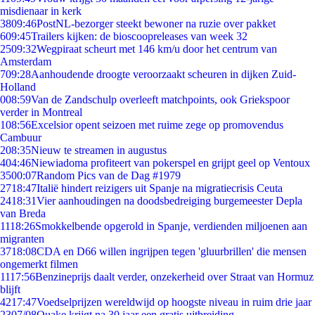
misdienaar in kerk
38
09:46
PostNL-bezorger steekt bewoner na ruzie over pakket
6
09:45
Trailers kijken: de bioscoopreleases van week 32
25
09:32
Wegpiraat scheurt met 146 km/u door het centrum van
Amsterdam
7
09:28
Aanhoudende droogte veroorzaakt scheuren in dijken Zuid-
Holland
0
08:59
Van de Zandschulp overleeft matchpoints, ook Griekspoor
verder in Montreal
1
08:56
Excelsior opent seizoen met ruime zege op promovendus
Cambuur
2
08:35
Nieuw te streamen in augustus
4
04:46
Niewiadoma profiteert van pokerspel en grijpt geel op Ventoux
35
00:07
Random Pics van de Dag #1979
27
18:47
Italië hindert reizigers uit Spanje na migratiecrisis Ceuta
24
18:31
Vier aanhoudingen na doodsbedreiging burgemeester Depla
van Breda
11
18:26
Smokkelbende opgerold in Spanje, verdienden miljoenen aan
migranten
37
18:08
CDA en D66 willen ingrijpen tegen 'gluurbrillen' die mensen
ongemerkt filmen
11
17:56
Benzineprijs daalt verder, onzekerheid over Straat van Hormuz
blijft
42
17:47
Voedselprijzen wereldwijd op hoogste niveau in ruim drie jaar
23
07/08
Quake krijgt na 30 jaar een gratis uitbreiding