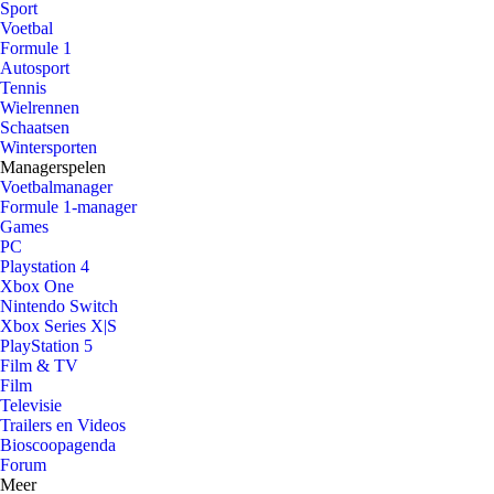
Sport
Voetbal
Formule 1
Autosport
Tennis
Wielrennen
Schaatsen
Wintersporten
Managerspelen
Voetbalmanager
Formule 1-manager
Games
PC
Playstation 4
Xbox One
Nintendo Switch
Xbox Series X|S
PlayStation 5
Film & TV
Film
Televisie
Trailers en Videos
Bioscoopagenda
Forum
Meer