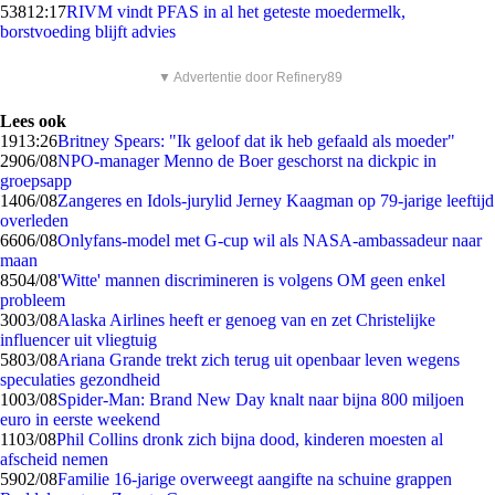
538
12:17
RIVM vindt PFAS in al het geteste moedermelk,
borstvoeding blijft advies
▼ Advertentie door Refinery89
Lees ook
19
13:26
Britney Spears: "Ik geloof dat ik heb gefaald als moeder"
29
06/08
NPO-manager Menno de Boer geschorst na dickpic in
groepsapp
14
06/08
Zangeres en Idols-jurylid Jerney Kaagman op 79-jarige leeftijd
overleden
66
06/08
Onlyfans-model met G-cup wil als NASA-ambassadeur naar
maan
85
04/08
'Witte' mannen discrimineren is volgens OM geen enkel
probleem
30
03/08
Alaska Airlines heeft er genoeg van en zet Christelijke
influencer uit vliegtuig
58
03/08
Ariana Grande trekt zich terug uit openbaar leven wegens
speculaties gezondheid
10
03/08
Spider-Man: Brand New Day knalt naar bijna 800 miljoen
euro in eerste weekend
11
03/08
Phil Collins dronk zich bijna dood, kinderen moesten al
afscheid nemen
59
02/08
Familie 16-jarige overweegt aangifte na schuine grappen