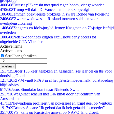
groepsapp
40
06/08
Duitser (93) crasht met quad tegen boom, vier gewonden
47
06/08
Trump wil dat J.D. Vance hem in 2028 opvolgt
1
06/08
Lemmen boekt eerste profzege in zware Ronde van Polen-rit
24
06/08
'Zwarte weduwes' in Rusland trouwen soldaten voor
overlijdensuitkering
14
06/08
Zangeres en Idols-jurylid Jerney Kaagman op 79-jarige leeftijd
overleden
10
06/08
Netflix-abonnees krijgen exclusieve early access tot
uitgebreide GTA VI trailer
Actieve items
Actieve items
Scrollbar gebruiken
opslaan
15
17:35
Broer 135 keer gestoken en gesneden: zes jaar cel en tbs voor
doodslag Gouda
12
17:26
RIVM vindt PFAS in al het geteste moedermelk, borstvoeding
blijft advies
6
17:16
Jesus Simulator komt naar Nintendo Switch
25
17:16
Wegpiraat scheurt met 146 km/u door het centrum van
Amsterdam
4
17:13
Niewiadoma profiteert van pokerspel en grijpt geel op Ventoux
19
17:09
Britney Spears: "Ik geloof dat ik heb gefaald als moeder"
35
17:00
VS: kans op Russische aanval op NAVO-land groeit,