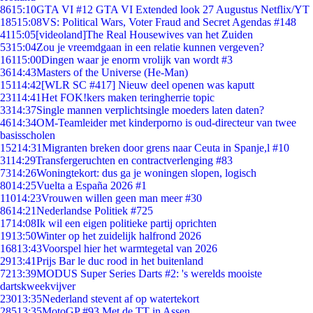
86
15:10
GTA VI #12 GTA VI Extended look 27 Augustus Netflix/YT
185
15:08
VS: Political Wars, Voter Fraud and Secret Agendas #148
41
15:05
[videoland]The Real Housewives van het Zuiden
53
15:04
Zou je vreemdgaan in een relatie kunnen vergeven?
161
15:00
Dingen waar je enorm vrolijk van wordt #3
36
14:43
Masters of the Universe (He-Man)
151
14:42
[WLR SC #417] Nieuw deel openen was kaputt
231
14:41
Het FOK!kers maken teringherrie topic
33
14:37
Single mannen verplichtsingle moeders laten daten?
46
14:34
OM-Teamleider met kinderporno is oud-directeur van twee
basisscholen
152
14:31
Migranten breken door grens naar Ceuta in Spanje,l #10
31
14:29
Transfergeruchten en contractverlenging #83
73
14:26
Woningtekort: dus ga je woningen slopen, logisch
80
14:25
Vuelta a España 2026 #1
110
14:23
Vrouwen willen geen man meer #30
86
14:21
Nederlandse Politiek #725
17
14:08
Ik wil een eigen politieke partij oprichten
19
13:50
Winter op het zuidelijk halfrond 2026
168
13:43
Voorspel hier het warmtegetal van 2026
29
13:41
Prijs Bar le duc rood in het buitenland
72
13:39
MODUS Super Series Darts #2: 's werelds mooiste
dartskweekvijver
230
13:35
Nederland stevent af op watertekort
285
13:35
MotoGP #93 Met de TT in Assen