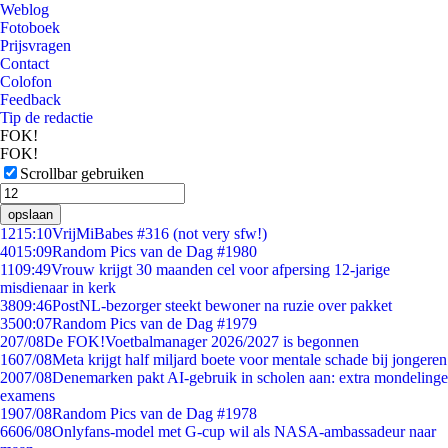
Weblog
Fotoboek
Prijsvragen
Contact
Colofon
Feedback
Tip de redactie
FOK!
FOK!
Scrollbar gebruiken
opslaan
12
15:10
VrijMiBabes #316 (not very sfw!)
40
15:09
Random Pics van de Dag #1980
11
09:49
Vrouw krijgt 30 maanden cel voor afpersing 12-jarige
misdienaar in kerk
38
09:46
PostNL-bezorger steekt bewoner na ruzie over pakket
35
00:07
Random Pics van de Dag #1979
2
07/08
De FOK!Voetbalmanager 2026/2027 is begonnen
16
07/08
Meta krijgt half miljard boete voor mentale schade bij jongeren
20
07/08
Denemarken pakt AI-gebruik in scholen aan: extra mondelinge
examens
19
07/08
Random Pics van de Dag #1978
66
06/08
Onlyfans-model met G-cup wil als NASA-ambassadeur naar