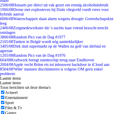
maan
25
06/08
Huisarts per direct uit vak gezet om ernstig alcoholmisbruik
19
06/08
Drone met explosieven bij Duits vliegveld voedt vrees voor
hybride aanval
60
06/08
Waterschappen slaan alarm wegens droogte: Gereedschapskist
leeg
24
06/08
Zorgmedewerkster die 's nachts haar vriend bezocht terecht
ontslagen
38
06/08
Random Pics van de Dag #1977
21
05/08
Tanken in België wordt nóg aantrekkelijker
34
05/08
Dirk sluit supermarkt op de Wallen na golf van diefstal en
agressie
12
05/08
Random Pics van de Dag #1976
6
04/08
Kraftwerk brengt ruimteschip terug naar Eindhoven
20
04/08
Apple vecht Britse eis tot inbouwen backdoor in iCloud aan
85
04/08
'Witte' mannen discrimineren is volgens OM geen enkel
probleem
Laatste items
Laatste items
Toon berichten uit deze thema's
Actueel
Entertainment
Sport
Film & Tv
Games