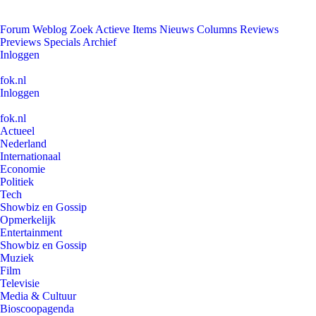
Forum
Weblog
Zoek
Actieve Items
Nieuws
Columns
Reviews
Previews
Specials
Archief
Inloggen
fok.nl
Inloggen
fok.nl
Actueel
Nederland
Internationaal
Economie
Politiek
Tech
Showbiz en Gossip
Opmerkelijk
Entertainment
Showbiz en Gossip
Muziek
Film
Televisie
Media & Cultuur
Bioscoopagenda