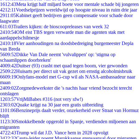
16
12:43
Meta krijgt half miljard boete voor mentale schade bij jongeren
42
12:11
Voedselprijzen wereldwijd op hoogste niveau in ruim drie jaar
29
11:05
Kabinet geeft bedrijven geen compensatie voor schade door
laagwater
6
11:03
Trailers kijken: de bioscoopreleases van week 32
24
10:54
OM eist TBS tegen verwarde man die agenten stak met
aardappelschilmesje
24
10:18
Vier aanhoudingen na doodsbedreiging burgemeester Depla
van Breda
56
09:52
Dikke Van Dale neemt 'vulvalippen' op: 'stigma op
schaamlippen doorbreken'
40
09:42
Duitser (93) crasht met quad tegen boom, vier gewonden
25
09:22
Huisarts per direct uit vak gezet om ernstig alcoholmisbruik
66
09:19
Onlyfans-model met G-cup wil als NASA-ambassadeur naar
maan
24
09:02
Zorgmedewerkster die 's nachts haar vriend bezocht terecht
ontslagen
12
03:57
VrijMiBabes #316 (not very sfw!)
23
03:02
Quake krijgt na 30 jaar een gratis uitbreiding
11
01:06
Benzineprijs daalt verder, onzekerheid over Straat van Hormuz
blijft
11
23:30
Smokkelbende opgerold in Spanje, verdienden miljoenen aan
migranten
47
22:43
Trump wil dat J.D. Vance hem in 2028 opvolgt
34
22:32
Ceuta-leider noemt Marokkaanse grensaanval door migranten