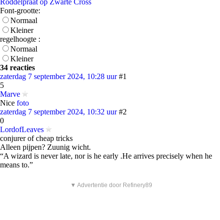
Roddelpraat op Zwarte Cross
Font-grootte:
Normaal
Kleiner
regelhoogte :
Normaal
Kleiner
34 reacties
zaterdag 7 september 2024, 10:28 uur
#1
5
Marve
Nice
foto
zaterdag 7 september 2024, 10:32 uur
#2
0
LordofLeaves
conjurer of cheap tricks
Alleen pijpen? Zuunig wicht.
“A wizard is never late, nor is he early .He arrives precisely when he
means to.”
▼ Advertentie door Refinery89