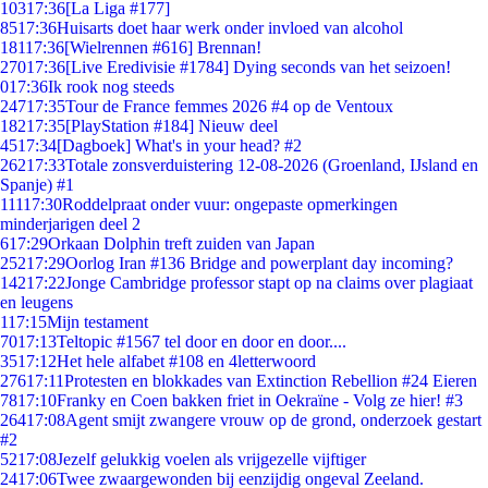
103
17:36
[La Liga #177]
85
17:36
Huisarts doet haar werk onder invloed van alcohol
181
17:36
[Wielrennen #616] Brennan!
270
17:36
[Live Eredivisie #1784] Dying seconds van het seizoen!
0
17:36
Ik rook nog steeds
247
17:35
Tour de France femmes 2026 #4 op de Ventoux
182
17:35
[PlayStation #184] Nieuw deel
45
17:34
[Dagboek] What's in your head? #2
262
17:33
Totale zonsverduistering 12-08-2026 (Groenland, IJsland en
Spanje) #1
111
17:30
Roddelpraat onder vuur: ongepaste opmerkingen
minderjarigen deel 2
6
17:29
Orkaan Dolphin treft zuiden van Japan
252
17:29
Oorlog Iran #136 Bridge and powerplant day incoming?
142
17:22
Jonge Cambridge professor stapt op na claims over plagiaat
en leugens
1
17:15
Mijn testament
70
17:13
Teltopic #1567 tel door en door en door....
35
17:12
Het hele alfabet #108 en 4letterwoord
276
17:11
Protesten en blokkades van Extinction Rebellion #24 Eieren
78
17:10
Franky en Coen bakken friet in Oekraïne - Volg ze hier! #3
264
17:08
Agent smijt zwangere vrouw op de grond, onderzoek gestart
#2
52
17:08
Jezelf gelukkig voelen als vrijgezelle vijftiger
24
17:06
Twee zwaargewonden bij eenzijdig ongeval Zeeland.