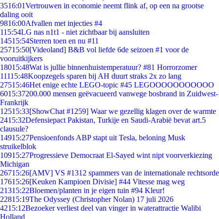
35
16:01
Vertrouwen in economie neemt flink af, op een na grootse
daling ooit
98
16:00
Afvallen met injecties #4
1
15:54
LG nas n1t1 - niet zichtbaar bij aansluiten
145
15:54
Sterren toen en nu #11
257
15:50
[Videoland] B&B vol liefde 6de seizoen #1 voor de
vooruitkijkers
180
15:48
Wat is jullie binnenhuistemperatuur? #81 Horrorzomer
111
15:48
Koopzegels sparen bij AH duurt straks 2x zo lang
275
15:46
Het enige echte LEGO-topic #45 LEGOOOOOOOOOOO
60
15:37
200.000 mensen geëvacueerd vanwege bosbrand in Zuidwest-
Frankrijk
125
15:33
[ShowChat #1259] Waar we gezellig klagen over de warmte
24
15:32
Defensiepact Pakistan, Turkije en Saudi-Arabië bevat art.5
clausule?
149
15:27
Pensioenfonds ABP stapt uit Tesla, beloning Musk
struikelblok
109
15:27
Progressieve Democraat El-Sayed wint nipt voorverkiezing
Michigan
267
15:26
[AMV] VS #1312 spammers van de internationale rechtsorde
176
15:26
[Keuken Kampioen Divisie] #44 Vitesse mag weg
213
15:22
Bloemen/planten in je eigen tuin #94 Kleur!
228
15:19
The Odyssey (Christopher Nolan) 17 juli 2026
42
15:12
Bezoeker verliest deel van vinger in waterattractie Walibi
Holland