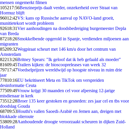
mensen ongemerkt filmen
1052
17:56
Benzineprijs daalt verder, onzekerheid over Straat van
Hormuz blijft
960
12:42
VS: kans op Russische aanval op NAVO-land groeit,
munitietekort wordt probleem
926
18:31
Vier aanhoudingen na doodsbedreiging burgemeester Depla
van Breda
872
18:26
Smokkelbende opgerold in Spanje, verdienden miljoenen aan
migranten
852
09:32
Wegpiraat scheurt met 146 km/u door het centrum van
Amsterdam
822
13:26
Britney Spears: "Ik geloof dat ik heb gefaald als moeder"
816
09:45
Trailers kijken: de bioscoopreleases van week 32
797
17:47
Voedselprijzen wereldwijd op hoogste niveau in ruim drie
jaar
778
10:16
EU bekritiseert Meta en TikTok om verspreiden
desinformatie Ceuta
775
09:49
Vrouw krijgt 30 maanden cel voor afpersing 12-jarige
misdienaar in kerk
735
12:28
Broer 135 keer gestoken en gesneden: zes jaar cel en tbs voor
doodslag Gouda
687
09:53
Houthi's vallen Saoedi-Arabië en Jemen aan, dreigen met
blokkade olieroute
538
09:28
Aanhoudende droogte veroorzaakt scheuren in dijken Zuid-
Holland