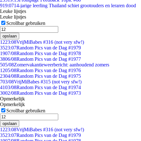
9
19:07
14-jarige leerling Thailand schiet grootouders en leraren dood
Leuke lijstjes
Leuke lijstjes
Scrollbar gebruiken
opslaan
12
23:08
VrijMiBabes #316 (not very sfw!)
35
23:07
Random Pics van de Dag #1979
19
07/08
Random Pics van de Dag #1978
38
06/08
Random Pics van de Dag #1977
5
05/08
Zomervakantieweerbericht: aanhoudend zomers
12
05/08
Random Pics van de Dag #1976
23
04/08
Random Pics van de Dag #1975
7
03/08
VrijMiBabes #315 (not very sfw!)
41
03/08
Random Pics van de Dag #1974
30
02/08
Random Pics van de Dag #1973
Opmerkelijk
Opmerkelijk
Scrollbar gebruiken
opslaan
12
23:08
VrijMiBabes #316 (not very sfw!)
35
23:07
Random Pics van de Dag #1979
19
07/08
Random Pics van de Dag #1978