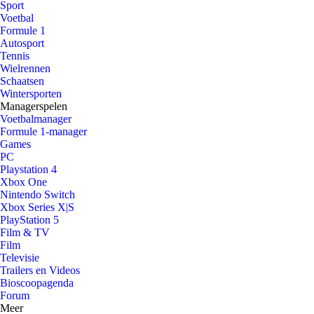
Sport
Voetbal
Formule 1
Autosport
Tennis
Wielrennen
Schaatsen
Wintersporten
Managerspelen
Voetbalmanager
Formule 1-manager
Games
PC
Playstation 4
Xbox One
Nintendo Switch
Xbox Series X|S
PlayStation 5
Film & TV
Film
Televisie
Trailers en Videos
Bioscoopagenda
Forum
Meer