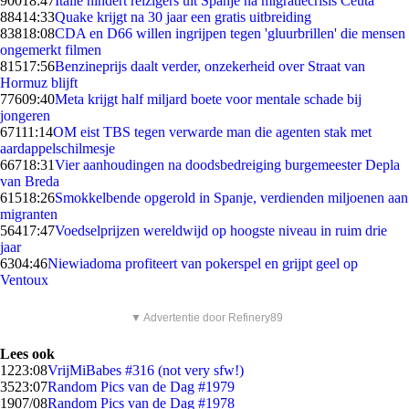
900
18:47
Italië hindert reizigers uit Spanje na migratiecrisis Ceuta
884
14:33
Quake krijgt na 30 jaar een gratis uitbreiding
838
18:08
CDA en D66 willen ingrijpen tegen 'gluurbrillen' die mensen
ongemerkt filmen
815
17:56
Benzineprijs daalt verder, onzekerheid over Straat van
Hormuz blijft
776
09:40
Meta krijgt half miljard boete voor mentale schade bij
jongeren
671
11:14
OM eist TBS tegen verwarde man die agenten stak met
aardappelschilmesje
667
18:31
Vier aanhoudingen na doodsbedreiging burgemeester Depla
van Breda
615
18:26
Smokkelbende opgerold in Spanje, verdienden miljoenen aan
migranten
564
17:47
Voedselprijzen wereldwijd op hoogste niveau in ruim drie
jaar
63
04:46
Niewiadoma profiteert van pokerspel en grijpt geel op
Ventoux
▼ Advertentie door Refinery89
Lees ook
12
23:08
VrijMiBabes #316 (not very sfw!)
35
23:07
Random Pics van de Dag #1979
19
07/08
Random Pics van de Dag #1978