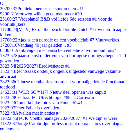
OT
202
00:32
Politieke meme's en spotprenten #11
92
00:31
Vrouwen willen geen man meer #30
251
00:27
[Videoland] B&B vol liefde 6de seizoen #1 voor de
vooruitkijkers
117
00:23
[MTV] Ex on the beach Double Dutch #17 wederom aapjes
kijken
177
00:22
Ajax is een parodie op een voetbalclub #7 Vuurwerkjes
172
00:16
Vandaag 40 jaar geleden... #3
65
00:01
Aanbrengen mechanische ventilatie zinvol in oud huis?
13
23:57
Spaanse kust onder vuur van Portugese oorlogsschepen: 120
gewonden
38
23:54
[2026/2027] Eredivisietoto #1
15
23:43
Rechtszaak dodelijk ongeluk uitgesteld vanwege vakantie
advocaat
28
23:36
Chinese rechtbank veroordeelt voormalige lokale functionaris
tot dood
146
23:31
[WLR SC #417] Nieuw deel openen was kaputt
16
23:28
Centraal FC Utrecht topic #88 - #CorreiaIn
10
23:23
Opmerkelijke foto's van Funda #243
19
23:07
Peter Faber is overleden
73
22:48
Afvallen met injecties #4
110
22:45
[FOK!Voetbalmanager 2026/2027] #1 We zijn er weer
118
22:37
Jonge Cambridge professor stapt op na claims over plagiaat
en leugens