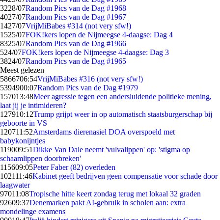
32
28/07
Random Pics van de Dag #1968
40
27/07
Random Pics van de Dag #1967
14
27/07
VrijMiBabes #314 (not very sfw!)
15
25/07
FOK!kers lopen de Nijmeegse 4-daagse: Dag 4
83
25/07
Random Pics van de Dag #1966
5
24/07
FOK!kers lopen de Nijmeegse 4-daagse: Dag 3
38
24/07
Random Pics van de Dag #1965
Meest gelezen
58667
06:54
VrijMiBabes #316 (not very sfw!)
53949
00:07
Random Pics van de Dag #1979
1570
13:48
Meer agressie tegen een andersluidende politieke mening,
laat jij je intimideren?
1279
10:12
Trump grijpt weer in op automatisch staatsburgerschap bij
geboorte in VS
1207
11:52
Amsterdams dierenasiel DOA overspoeld met
babykonijntjes
1190
09:51
Dikke Van Dale neemt 'vulvalippen' op: 'stigma op
schaamlippen doorbreken'
1156
09:05
Peter Faber (82) overleden
1021
11:46
Kabinet geeft bedrijven geen compensatie voor schade door
laagwater
970
11:08
Tropische hitte keert zondag terug met lokaal 32 graden
926
09:37
Denemarken pakt AI-gebruik in scholen aan: extra
mondelinge examens