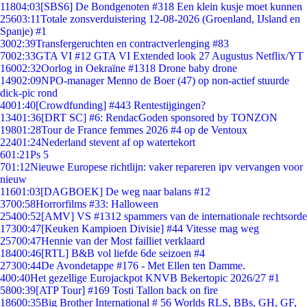
118
04:03
[SBS6] De Bondgenoten #318 Een klein kusje moet kunnen
256
03:11
Totale zonsverduistering 12-08-2026 (Groenland, IJsland en
Spanje) #1
30
02:39
Transfergeruchten en contractverlenging #83
70
02:33
GTA VI #12 GTA VI Extended look 27 Augustus Netflix/YT
160
02:32
Oorlog in Oekraïne #1318 Drone baby drone
149
02:09
NPO-manager Menno de Boer (47) op non-actief stuurde
dick-pic rond
40
01:40
[Crowdfunding] #443 Rentestijgingen?
134
01:36
[DRT SC] #6: RendacGoden sponsored by TONZON
198
01:28
Tour de France femmes 2026 #4 op de Ventoux
224
01:24
Nederland stevent af op watertekort
6
01:21
Ps 5
7
01:12
Nieuwe Europese richtlijn: vaker repareren ipv vervangen voor
nieuw
116
01:03
[DAGBOEK] De weg naar balans #12
37
00:58
Horrorfilms #33: Halloween
254
00:52
[AMV] VS #1312 spammers van de internationale rechtsorde
173
00:47
[Keuken Kampioen Divisie] #44 Vitesse mag weg
257
00:47
Hennie van der Most failliet verklaard
184
00:46
[RTL] B&B vol liefde 6de seizoen #4
273
00:44
De Avondetappe #176 - Met Ellen ten Damme.
4
00:40
Het gezellige Eurojackpot KNVB Bekertopic 2026/27 #1
58
00:39
[ATP Tour] #169 Tosti Tallon back on fire
186
00:35
Big Brother International # 56 Worlds RLS, BBs, GH, GF,