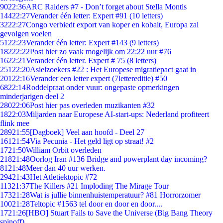
90
22:36
ARC Raiders #7 - Don’t forget about Stella Montis
144
22:27
Verander één letter: Expert #91 (10 letters)
32
22:27
Congo verbiedt export van koper en kobalt, Europa zal
gevolgen voelen
51
22:23
Verander één letter: Expert #143 (9 letters)
182
22:22
Post hier zo vaak mogelijk om 22:22 uur #76
16
22:21
Verander één letter. Expert # 75 (8 letters)
251
22:20
Asielzoekers #22 : Het Europese migratiepact gaat in
201
22:16
Verander een letter expert (7lettereditie) #50
68
22:14
Roddelpraat onder vuur: ongepaste opmerkingen
minderjarigen deel 2
280
22:06
Post hier pas overleden muzikanten #32
18
22:03
Miljarden naar Europese AI-start-ups: Nederland profiteert
flink mee
289
21:55
[Dagboek] Veel aan hoofd - Deel 27
161
21:54
Via Pecunia - Het geld ligt op straat! #2
17
21:50
William Orbit overleden
218
21:48
Oorlog Iran #136 Bridge and powerplant day incoming?
81
21:48
Meer dan 40 uur werken.
294
21:43
Het Atletiektopic #72
113
21:37
The Killers #21 Imploding The Mirage Tour
173
21:28
Wat is jullie binnenhuistemperatuur? #81 Horrorzomer
100
21:28
Teltopic #1563 tel door en door en door....
17
21:26
[HBO] Stuart Fails to Save the Universe (Big Bang Theory
spinoff)