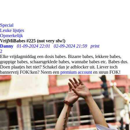
Special
Leuke lijstjes
Opmerkelijk
VrijMiBabes #225 (not very sfw!)
Danny
01-09-2024 22:01
02-09-2024 21:59
print
2
Elke vrijdagmiddag een dosis babes. Bizarre babes, lekkere babes,
grappige babes, schaarsgeklede babes, wannabe babes etc. Babes dus.
Doen plaatjes het niet? Schakel dan je adblocker uit. Liever toch
bannervrij FOK!ken? Neem een
premium account
en steun FOK!