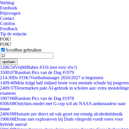
Weblog
Fotoboek
Prijsvragen
Contact
Colofon
Feedback
Tip de redactie
FOK!
FOK!
Scrollbar gebruiken
opslaan
12
06:54
VrijMiBabes #316 (not very sfw!)
35
00:07
Random Pics van de Dag #1979
2
14:30
De FOK!Voetbalmanager 2026/2027 is begonnen
14
09:40
Meta krijgt half miljard boete voor mentale schade bij jongeren
24
09:37
Denemarken pakt AI-gebruik in scholen aan: extra mondelinge
examens
19
07/08
Random Pics van de Dag #1978
65
06/08
Onlyfans-model met G-cup wil als NASA-ambassadeur naar
maan
24
06/08
Huisarts per direct uit vak gezet om ernstig alcoholmisbruik
19
06/08
Drone met explosieven bij Duits vliegveld voedt vrees voor
hybride aanval