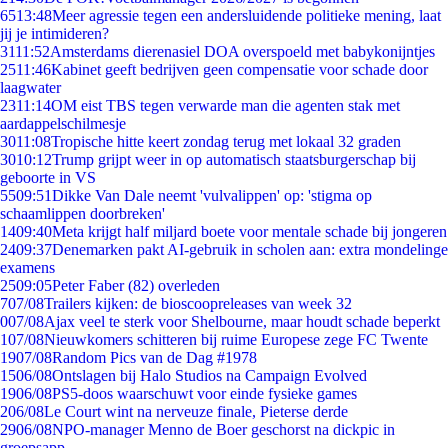
65
13:48
Meer agressie tegen een andersluidende politieke mening, laat
jij je intimideren?
31
11:52
Amsterdams dierenasiel DOA overspoeld met babykonijntjes
25
11:46
Kabinet geeft bedrijven geen compensatie voor schade door
laagwater
23
11:14
OM eist TBS tegen verwarde man die agenten stak met
aardappelschilmesje
30
11:08
Tropische hitte keert zondag terug met lokaal 32 graden
30
10:12
Trump grijpt weer in op automatisch staatsburgerschap bij
geboorte in VS
55
09:51
Dikke Van Dale neemt 'vulvalippen' op: 'stigma op
schaamlippen doorbreken'
14
09:40
Meta krijgt half miljard boete voor mentale schade bij jongeren
24
09:37
Denemarken pakt AI-gebruik in scholen aan: extra mondelinge
examens
25
09:05
Peter Faber (82) overleden
7
07/08
Trailers kijken: de bioscoopreleases van week 32
0
07/08
Ajax veel te sterk voor Shelbourne, maar houdt schade beperkt
1
07/08
Nieuwkomers schitteren bij ruime Europese zege FC Twente
19
07/08
Random Pics van de Dag #1978
15
06/08
Ontslagen bij Halo Studios na Campaign Evolved
19
06/08
PS5-doos waarschuwt voor einde fysieke games
2
06/08
Le Court wint na nerveuze finale, Pieterse derde
29
06/08
NPO-manager Menno de Boer geschorst na dickpic in
groepsapp