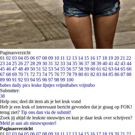
Paginaoverzicht
01
02
03
04
05
06
07
08
09
10
11
12
13
14
15
16
17
18
19
20
21
22
23
24
25
26
27
28
29
30
31
32
33
34
35
36
37
38
39
40
41
42
43
44
45
46
47
48
49
50
51
52
53
54
55
56
57
58
59
60
61
62
63
64
65
66
67
68
69
70
71
72
73
74
75
76
77
78
79
80
81
82
83
84
85
86
87
88
89
90
91
92
93
94
95
96
97
98
99
100
babes
daily pics
leuke lijstjes
vrijmibabes
vrijmibo
Submitter:
38
Help ons; deel dit item als je het leuk vond
Heb je een leuk of interessant bericht gevonden dat je graag op FOK!
terug ziet?
Tip ons dan via de submit!
Zoek jij altijd de leukste nieuwtjes en kun je daar leuk over schrijven?
Meld je aan als nieuwsposter!
Paginaoverzicht
01
02
03
04
05
06
07
08
09
10
11
12
13
14
15
16
17
18
19
20
21
22