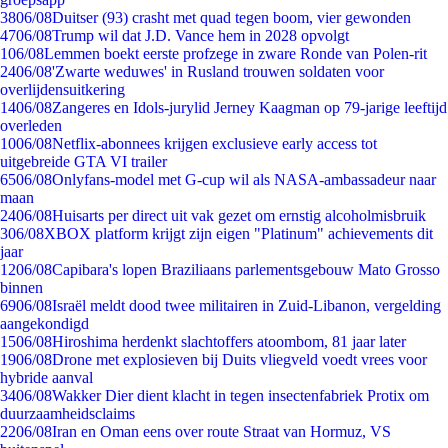
38
06/08
Duitser (93) crasht met quad tegen boom, vier gewonden
47
06/08
Trump wil dat J.D. Vance hem in 2028 opvolgt
1
06/08
Lemmen boekt eerste profzege in zware Ronde van Polen-rit
24
06/08
'Zwarte weduwes' in Rusland trouwen soldaten voor
overlijdensuitkering
14
06/08
Zangeres en Idols-jurylid Jerney Kaagman op 79-jarige leeftijd
overleden
10
06/08
Netflix-abonnees krijgen exclusieve early access tot
uitgebreide GTA VI trailer
65
06/08
Onlyfans-model met G-cup wil als NASA-ambassadeur naar
maan
24
06/08
Huisarts per direct uit vak gezet om ernstig alcoholmisbruik
3
06/08
XBOX platform krijgt zijn eigen "Platinum" achievements dit
jaar
12
06/08
Capibara's lopen Braziliaans parlementsgebouw Mato Grosso
binnen
69
06/08
Israël meldt dood twee militairen in Zuid-Libanon, vergelding
aangekondigd
15
06/08
Hiroshima herdenkt slachtoffers atoombom, 81 jaar later
19
06/08
Drone met explosieven bij Duits vliegveld voedt vrees voor
hybride aanval
34
06/08
Wakker Dier dient klacht in tegen insectenfabriek Protix om
duurzaamheidsclaims
22
06/08
Iran en Oman eens over route Straat van Hormuz, VS