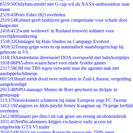
65
19:50
Onlyfans-model met G-cup wil als NASA-ambassadeur naar
maan
25
19:43
Peter Faber (82) overleden
25
19:14
Kabinet geeft bedrijven geen compensatie voor schade door
laagwater
24
18:41
'Zwarte weduwes' in Rusland trouwen soldaten voor
overlijdensuitkering
15
18:32
Ontslagen bij Halo Studios na Campaign Evolved
30
18:32
Trump grijpt weer in op automatisch staatsburgerschap bij
geboorte in VS
31
18:19
Amsterdams dierenasiel DOA overspoeld met babykonijntjes
19
18:06
PS5-doos waarschuwt voor einde fysieke games
23
17:58
OM eist TBS tegen verwarde man die agenten stak met
aardappelschilmesje
69
15:03
Israël meldt dood twee militairen in Zuid-Libanon, vergelding
aangekondigd
29
13:48
NPO-manager Menno de Boer geschorst na dickpic in
groepsapp
1
13:37
Nieuwkomers schitteren bij ruime Europese zege FC Twente
14
12:19
Zangeres en Idols-jurylid Jerney Kaagman op 79-jarige leeftijd
overleden
24
12:00
Huisarts per direct uit vak gezet om ernstig alcoholmisbruik
10
11:41
Netflix-abonnees krijgen exclusieve early access tot
uitgebreide GTA VI trailer
26
10:54
NAVO zet wegens Russische provocatie 250% meer