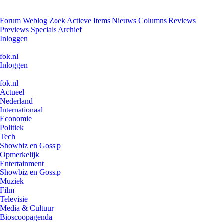
Forum
Weblog
Zoek
Actieve Items
Nieuws
Columns
Reviews
Previews
Specials
Archief
Inloggen
fok.nl
Inloggen
fok.nl
Actueel
Nederland
Internationaal
Economie
Politiek
Tech
Showbiz en Gossip
Opmerkelijk
Entertainment
Showbiz en Gossip
Muziek
Film
Televisie
Media & Cultuur
Bioscoopagenda