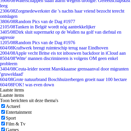
59
06/08
Waterschappen slaan alarm wegens droogte: Gereedschapskist
leeg
23
06/08
Zorgmedewerkster die 's nachts haar vriend bezocht terecht
ontslagen
38
06/08
Random Pics van de Dag #1977
21
05/08
Tanken in België wordt nóg aantrekkelijker
34
05/08
Dirk sluit supermarkt op de Wallen na golf van diefstal en
agressie
12
05/08
Random Pics van de Dag #1976
6
04/08
Kraftwerk brengt ruimteschip terug naar Eindhoven
20
04/08
Apple vecht Britse eis tot inbouwen backdoor in iCloud aan
85
04/08
'Witte' mannen discrimineren is volgens OM geen enkel
probleem
34
04/08
Ceuta-leider noemt Marokkaanse grensaanval door migranten
'gruweldaad'
6
04/08
Grote natuurbrand Boschhuizerbergen groeit naar 100 hectare
6
04/08
FOK! was even down
Laatste items
Laatste items
Toon berichten uit deze thema's
Actueel
Entertainment
Sport
Film & Tv
Games