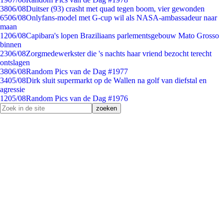
38
06/08
Duitser (93) crasht met quad tegen boom, vier gewonden
65
06/08
Onlyfans-model met G-cup wil als NASA-ambassadeur naar
maan
12
06/08
Capibara's lopen Braziliaans parlementsgebouw Mato Grosso
binnen
23
06/08
Zorgmedewerkster die 's nachts haar vriend bezocht terecht
ontslagen
38
06/08
Random Pics van de Dag #1977
34
05/08
Dirk sluit supermarkt op de Wallen na golf van diefstal en
agressie
12
05/08
Random Pics van de Dag #1976