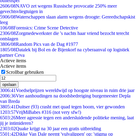
buitenspel
26
06/08
NAVO zet wegens Russische provocatie 250% meer
gevechtsvliegtuigen in
59
06/08
Waterschappen slaan alarm wegens droogte: Gereedschapskist
leeg
1
06/08
Forensics: Crime Scene Detective
23
06/08
Zorgmedewerkster die 's nachts haar vriend bezocht terecht
ontslagen
38
06/08
Random Pics van de Dag #1977
18
05/08
Datalek bij Bol en de Bijenkorf na cyberaanval op logistiek
partner Ceva
Actieve items
Actieve items
Scrollbar gebruiken
opslaan
30
06:41
Voedselprijzen wereldwijd op hoogste niveau in ruim drie jaar
20
06:36
Vier aanhoudingen na doodsbedreiging burgemeester Depla
van Breda
38
05:41
Duitser (93) crasht met quad tegen boom, vier gewonden
12
03:57
VrijMiBabes #316 (not very sfw!)
65
03:26
Meer agressie tegen een andersluidende politieke mening, laat
jij je intimideren?
23
03:02
Quake krijgt na 30 jaar een gratis uitbreiding
55
01:42
Dikke Van Dale neemt 'vulvalippen' op: 'stigma op