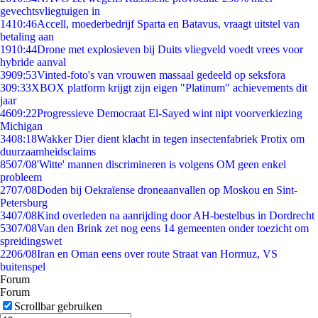
gevechtsvliegtuigen in
14
10:46
Accell, moederbedrijf Sparta en Batavus, vraagt uitstel van
betaling aan
19
10:44
Drone met explosieven bij Duits vliegveld voedt vrees voor
hybride aanval
39
09:53
Vinted-foto's van vrouwen massaal gedeeld op seksfora
3
09:33
XBOX platform krijgt zijn eigen "Platinum" achievements dit
jaar
46
09:22
Progressieve Democraat El-Sayed wint nipt voorverkiezing
Michigan
34
08:18
Wakker Dier dient klacht in tegen insectenfabriek Protix om
duurzaamheidsclaims
85
07/08
'Witte' mannen discrimineren is volgens OM geen enkel
probleem
27
07/08
Doden bij Oekraïense droneaanvallen op Moskou en Sint-
Petersburg
34
07/08
Kind overleden na aanrijding door AH-bestelbus in Dordrecht
53
07/08
Van den Brink zet nog eens 14 gemeenten onder toezicht om
spreidingswet
22
06/08
Iran en Oman eens over route Straat van Hormuz, VS
buitenspel
Forum
Forum
Scrollbar gebruiken