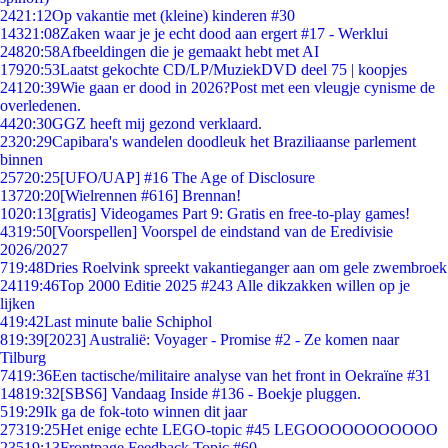
24
21:12
Op vakantie met (kleine) kinderen #30
143
21:08
Zaken waar je je echt dood aan ergert #17 - Werklui
248
20:58
Afbeeldingen die je gemaakt hebt met AI
179
20:53
Laatst gekochte CD/LP/MuziekDVD deel 75 | koopjes
241
20:39
Wie gaan er dood in 2026?Post met een vleugje cynisme de
overledenen.
44
20:30
GGZ heeft mij gezond verklaard.
23
20:29
Capibara's wandelen doodleuk het Braziliaanse parlement
binnen
257
20:25
[UFO/UAP] #16 The Age of Disclosure
137
20:20
[Wielrennen #616] Brennan!
10
20:13
[gratis] Videogames Part 9: Gratis en free-to-play games!
43
19:50
[Voorspellen] Voorspel de eindstand van de Eredivisie
2026/2027
7
19:48
Dries Roelvink spreekt vakantieganger aan om gele zwembroek
241
19:46
Top 2000 Editie 2025 #243 Alle dikzakken willen op je
lijken
4
19:42
Last minute balie Schiphol
8
19:39
[2023] Australië: Voyager - Promise #2 - Ze komen naar
Tilburg
74
19:36
Een tactische/militaire analyse van het front in Oekraïne #31
148
19:32
[SBS6] Vandaag Inside #136 - Boekje pluggen.
5
19:29
Ik ga de fok-toto winnen dit jaar
273
19:25
Het enige echte LEGO-topic #45 LEGOOOOOOOOOOO
235
19:13
Frontpage Feedback Topic #60