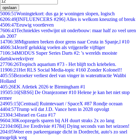
opslaan
50
06:51
Woningtekort: dus ga je woningen slopen, logisch
62
06:49
[INFLUENCERS #296] Alles is welkom kneuzing of breuk
45
06:47
Eeuwig voortleven
76
06:43
Techniekles verdwijnt uit onderbouw: maar half zo veel uren
als 2007
147
06:38
Migranten breken door grens naar Ceuta in Spanje,l #10
46
06:34
Jezelf gelukkig voelen als vrijgezelle vijftiger
71
06:34
MODUS Super Series Darts #2: 's werelds mooiste
dartskweekvijver
277
06:26
Tropisch aquarium #73 - Het blijft toch kriebelen.
119
06:21
Het RLS Social Media-topic #160 Zonder Kolonel!!
4
05:55
Bezoeker verliest deel van vinger in waterattractie Walibi
Holland
4
05:26
EK Atletiek 2026 te Birmingham #1
195
05:16
[SBS6] De Oranjezomer #10 Helene je kan het niet stop
ermee
249
05:15
[Centraal] Ruimtevaart / SpaceX #87 Rondje oceaan
44
04:57
Trump wil dat J.D. Vance hem in 2028 opvolgt
233
04:34
Israel en Gaza #17
96
04:30
Koopzegels sparen bij AH duurt straks 2x zo lang
221
04:06
[Live Eredivisie #1784] Dying seconds van het seizoen!
2
04:05
Weer een parkeergarage dicht in Dordrecht, auto's zo snel
mogelijk weg