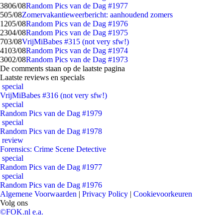
38
06/08
Random Pics van de Dag #1977
5
05/08
Zomervakantieweerbericht: aanhoudend zomers
12
05/08
Random Pics van de Dag #1976
23
04/08
Random Pics van de Dag #1975
7
03/08
VrijMiBabes #315 (not very sfw!)
41
03/08
Random Pics van de Dag #1974
30
02/08
Random Pics van de Dag #1973
De comments staan op de laatste pagina
Laatste reviews en specials
special
VrijMiBabes #316 (not very sfw!)
special
Random Pics van de Dag #1979
special
Random Pics van de Dag #1978
review
Forensics: Crime Scene Detective
special
Random Pics van de Dag #1977
special
Random Pics van de Dag #1976
Algemene Voorwaarden
|
Privacy Policy
|
Cookievoorkeuren
Volg ons
©FOK.nl e.a.