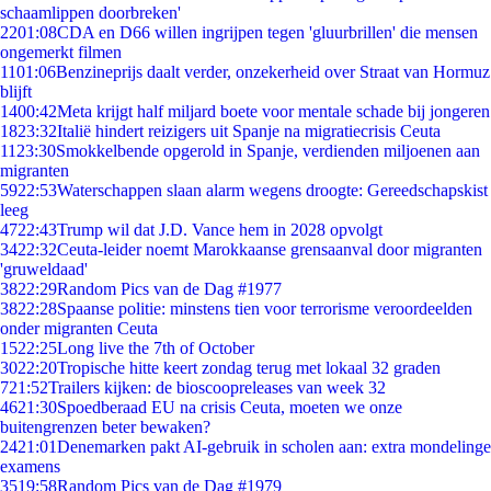
schaamlippen doorbreken'
22
01:08
CDA en D66 willen ingrijpen tegen 'gluurbrillen' die mensen
ongemerkt filmen
11
01:06
Benzineprijs daalt verder, onzekerheid over Straat van Hormuz
blijft
14
00:42
Meta krijgt half miljard boete voor mentale schade bij jongeren
18
23:32
Italië hindert reizigers uit Spanje na migratiecrisis Ceuta
11
23:30
Smokkelbende opgerold in Spanje, verdienden miljoenen aan
migranten
59
22:53
Waterschappen slaan alarm wegens droogte: Gereedschapskist
leeg
47
22:43
Trump wil dat J.D. Vance hem in 2028 opvolgt
34
22:32
Ceuta-leider noemt Marokkaanse grensaanval door migranten
'gruweldaad'
38
22:29
Random Pics van de Dag #1977
38
22:28
Spaanse politie: minstens tien voor terrorisme veroordeelden
onder migranten Ceuta
15
22:25
Long live the 7th of October
30
22:20
Tropische hitte keert zondag terug met lokaal 32 graden
7
21:52
Trailers kijken: de bioscoopreleases van week 32
46
21:30
Spoedberaad EU na crisis Ceuta, moeten we onze
buitengrenzen beter bewaken?
24
21:01
Denemarken pakt AI-gebruik in scholen aan: extra mondelinge
examens
35
19:58
Random Pics van de Dag #1979