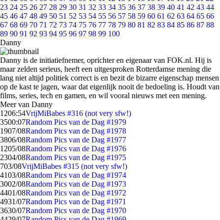
23
24
25
26
27
28
29
30
31
32
33
34
35
36
37
38
39
40
41
42
43
44
45
46
47
48
49
50
51
52
53
54
55
56
57
58
59
60
61
62
63
64
65
66
67
68
69
70
71
72
73
74
75
76
77
78
79
80
81
82
83
84
85
86
87
88
89
90
91
92
93
94
95
96
97
98
99
100
Danny
Danny is de initiatiefnemer, oprichter en eigenaar van FOK.nl. Hij is
maar zelden serieus, heeft een uitgesproken Rotterdamse mening die
lang niet altijd politiek correct is en bezit de bizarre eigenschap mensen
op de kast te jagen, waar dat eigenlijk nooit de bedoeling is. Houdt van
films, series, tech en gamen, en wil vooral nieuws met een mening.
Meer van Danny
12
06:54
VrijMiBabes #316 (not very sfw!)
35
00:07
Random Pics van de Dag #1979
19
07/08
Random Pics van de Dag #1978
38
06/08
Random Pics van de Dag #1977
12
05/08
Random Pics van de Dag #1976
23
04/08
Random Pics van de Dag #1975
7
03/08
VrijMiBabes #315 (not very sfw!)
41
03/08
Random Pics van de Dag #1974
30
02/08
Random Pics van de Dag #1973
44
01/08
Random Pics van de Dag #1972
49
31/07
Random Pics van de Dag #1971
36
30/07
Random Pics van de Dag #1970
44
29/07
Random Pics van de Dag #1969