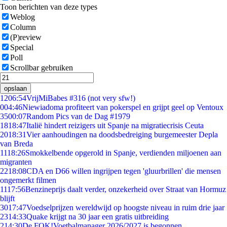
Toon berichten van deze types
Weblog
Column
(P)review
Special
Poll
Scrollbar gebruiken
opslaan
12
06:54
VrijMiBabes #316 (not very sfw!)
0
04:46
Niewiadoma profiteert van pokerspel en grijpt geel op Ventoux
35
00:07
Random Pics van de Dag #1979
18
18:47
Italië hindert reizigers uit Spanje na migratiecrisis Ceuta
20
18:31
Vier aanhoudingen na doodsbedreiging burgemeester Depla
van Breda
11
18:26
Smokkelbende opgerold in Spanje, verdienden miljoenen aan
migranten
22
18:08
CDA en D66 willen ingrijpen tegen 'gluurbrillen' die mensen
ongemerkt filmen
11
17:56
Benzineprijs daalt verder, onzekerheid over Straat van Hormuz
blijft
30
17:47
Voedselprijzen wereldwijd op hoogste niveau in ruim drie jaar
23
14:33
Quake krijgt na 30 jaar een gratis uitbreiding
2
14:30
De FOK!Voetbalmanager 2026/2027 is begonnen