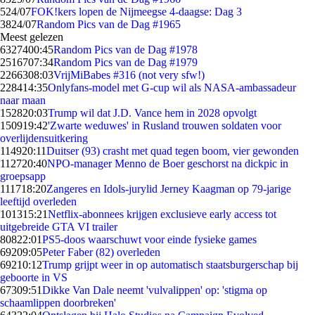
5
24/07
FOK!kers lopen de Nijmeegse 4-daagse: Dag 3
38
24/07
Random Pics van de Dag #1965
Meest gelezen
63274
00:45
Random Pics van de Dag #1978
25167
07:34
Random Pics van de Dag #1979
22663
08:03
VrijMiBabes #316 (not very sfw!)
2284
14:35
Onlyfans-model met G-cup wil als NASA-ambassadeur
naar maan
1528
20:03
Trump wil dat J.D. Vance hem in 2028 opvolgt
1509
19:42
'Zwarte weduwes' in Rusland trouwen soldaten voor
overlijdensuitkering
1149
20:11
Duitser (93) crasht met quad tegen boom, vier gewonden
1127
20:40
NPO-manager Menno de Boer geschorst na dickpic in
groepsapp
1117
18:20
Zangeres en Idols-jurylid Jerney Kaagman op 79-jarige
leeftijd overleden
1013
15:21
Netflix-abonnees krijgen exclusieve early access tot
uitgebreide GTA VI trailer
808
22:01
PS5-doos waarschuwt voor einde fysieke games
692
09:05
Peter Faber (82) overleden
692
10:12
Trump grijpt weer in op automatisch staatsburgerschap bij
geboorte in VS
673
09:51
Dikke Van Dale neemt 'vulvalippen' op: 'stigma op
schaamlippen doorbreken'