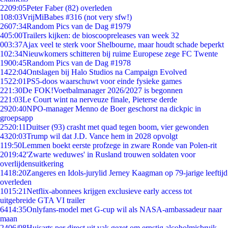
22
09:05
Peter Faber (82) overleden
1
08:03
VrijMiBabes #316 (not very sfw!)
26
07:34
Random Pics van de Dag #1979
4
05:00
Trailers kijken: de bioscoopreleases van week 32
0
03:37
Ajax veel te sterk voor Shelbourne, maar houdt schade beperkt
1
02:34
Nieuwkomers schitteren bij ruime Europese zege FC Twente
19
00:45
Random Pics van de Dag #1978
14
22:04
Ontslagen bij Halo Studios na Campaign Evolved
15
22:01
PS5-doos waarschuwt voor einde fysieke games
2
21:30
De FOK!Voetbalmanager 2026/2027 is begonnen
2
21:03
Le Court wint na nerveuze finale, Pieterse derde
29
20:40
NPO-manager Menno de Boer geschorst na dickpic in
groepsapp
25
20:11
Duitser (93) crasht met quad tegen boom, vier gewonden
43
20:03
Trump wil dat J.D. Vance hem in 2028 opvolgt
1
19:50
Lemmen boekt eerste profzege in zware Ronde van Polen-rit
20
19:42
'Zwarte weduwes' in Rusland trouwen soldaten voor
overlijdensuitkering
14
18:20
Zangeres en Idols-jurylid Jerney Kaagman op 79-jarige leeftijd
overleden
10
15:21
Netflix-abonnees krijgen exclusieve early access tot
uitgebreide GTA VI trailer
64
14:35
Onlyfans-model met G-cup wil als NASA-ambassadeur naar
maan
24
06/08
Huisarts per direct uit vak gezet om ernstig alcoholmisbruik