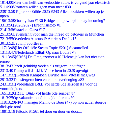
19
14:00
Meer dan helft van verkochte auto's is volgend jaar elektrisch
51
14:00
Vrouwen willen geen man meer #30
239
13:59
Top 2000 Editie 2025 #243 Alle dikzakken willen op je
lijken
196
13:59
Oorlog Iran #136 Bridge and powerplant day incoming?
33
13:56
[2026/2027] Eredivisietoto #1
214
13:56
Israel en Gaza #17
25
13:56
Levenslang voor man die inreed op betogers in München
72
13:55
Overleden Acteurs & Actrices Deel #15
30
13:52
Eeuwig voortleven
117
13:48
[Het Officiële Steam Topic #201] Steamrolled
131
13:47
[Nederlands Elftal] Op naar Louis IV?
191
13:45
[SBS6] De Oranjezomer #10 Helene je kan het niet stop
ermee
38
13:43
Jezelf gelukkig voelen als vrijgezelle vijftiger
23
13:40
Trump wil dat J.D. Vance hem in 2028 opvolgt
147
13:32
[Keuken Kampioen Divisie] #44 Vitesse mag weg
29
13:32
Transfergeruchten en contractverlenging #83
243
13:31
[Videoland] B&B vol liefde 6de seizoen #1 voor de
vooruitkijkers
165
13:26
[RTL] B&B vol liefde 6de seizoen #4
18
13:25
Op vakantie met (kleine) kinderen #30
118
13:20
NPO-manager Menno de Boer (47) op non-actief stuurde
dick-pic rond
189
13:18
Teltopic #1561 tel door en door en door....