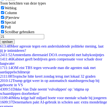
Toon berichten van deze types
Weblog
Column
(P)review
Special
Poll
Scrollbar gebruiken
opslaan
6
13:48
Meer agressie tegen een andersluidende politieke mening, laat
jij je intimideren?
24
11:52
Amsterdams dierenasiel DOA overspoeld met babykonijntjes
14
11:46
Kabinet geeft bedrijven geen compensatie voor schade door
laagwater
17
11:14
OM eist TBS tegen verwarde man die agenten stak met
aardappelschilmesje
21
11:08
Tropische hitte keert zondag terug met lokaal 32 graden
20
10:12
Trump grijpt weer in op automatisch staatsburgerschap bij
geboorte in VS
43
09:51
Dikke Van Dale neemt 'vulvalippen' op: 'stigma op
schaamlippen doorbreken'
11
09:40
Meta krijgt half miljard boete voor mentale schade bij jongeren
16
09:37
Denemarken pakt AI-gebruik in scholen aan: extra mondelinge
examens