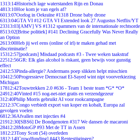
13
13:14
Historisch lage waterstanden Rijn en Donau
48
13:10
Hoe kom je van egels af?
60
13:07
Oorlog in Oekraïne #1318 Drone baby drone
63
13:04
GTA VI #12 GTA VI Extended look 27 Augustus Netflix/YT
233
13:03
[AMV] VS #1312 spammers van de internationale rechtsorde
85
13:02
[Britse politiek] #141 Declining Gracefully Was Never Really
an Option
26
13:00
Heb jij wel eens (online of irl) te maken gehad met
discriminatie?
153
12:57
[podcasts] Misdaad podcasts #3 - Twee weken taakstraf
225
12:56
GR: Elk glas alcohol is riskant, geen bewijs voor gunstig
effect
24
12:53
Pinda-allergie? Andermans poep slikken helpt misschien
104
12:50
Progressieve Democraat El-Sayed wint nipt voorverkiezing
Michigan
178
12:42
Touwtrekken 2.0 #636 - Team 1 beste team *G* *O*
249
12:40
Vinted #15 nog-net-niet gratis en verzendgezeur
3
12:40
Philip Morris gebruikt AI voor rookcampagne
22
12:37
Congo verbiedt export van koper en kobalt, Europa zal
gevolgen voelen
68
12:36
Afvallen met injecties #4
219
12:30
[SBS6] De Bondgenoten #317 We dansen de macaroni
284
12:28
MotoGP #93 Met de TT in Assen
18
12:23
Tony Scott (54) overleden
18
12:14
[Crowdfunding] #443 Rentestijgingen?