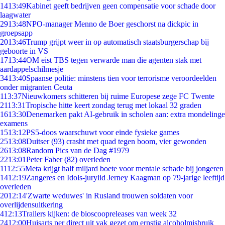
14
13:49
Kabinet geeft bedrijven geen compensatie voor schade door
laagwater
29
13:48
NPO-manager Menno de Boer geschorst na dickpic in
groepsapp
20
13:46
Trump grijpt weer in op automatisch staatsburgerschap bij
geboorte in VS
17
13:44
OM eist TBS tegen verwarde man die agenten stak met
aardappelschilmesje
34
13:40
Spaanse politie: minstens tien voor terrorisme veroordeelden
onder migranten Ceuta
1
13:37
Nieuwkomers schitteren bij ruime Europese zege FC Twente
21
13:31
Tropische hitte keert zondag terug met lokaal 32 graden
16
13:30
Denemarken pakt AI-gebruik in scholen aan: extra mondelinge
examens
15
13:12
PS5-doos waarschuwt voor einde fysieke games
25
13:08
Duitser (93) crasht met quad tegen boom, vier gewonden
26
13:08
Random Pics van de Dag #1979
22
13:01
Peter Faber (82) overleden
11
12:55
Meta krijgt half miljard boete voor mentale schade bij jongeren
14
12:19
Zangeres en Idols-jurylid Jerney Kaagman op 79-jarige leeftijd
overleden
20
12:14
'Zwarte weduwes' in Rusland trouwen soldaten voor
overlijdensuitkering
4
12:13
Trailers kijken: de bioscoopreleases van week 32
24
12:00
Huisarts per direct uit vak gezet om ernstig alcoholmisbruik