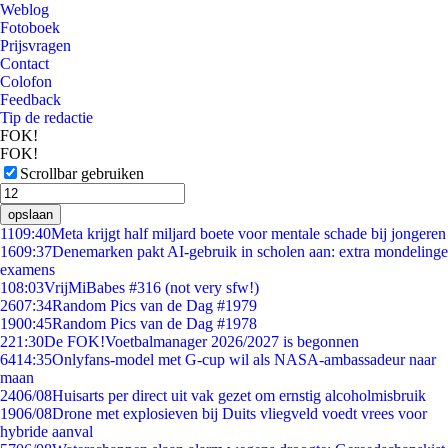
Weblog
Fotoboek
Prijsvragen
Contact
Colofon
Feedback
Tip de redactie
FOK!
FOK!
Scrollbar gebruiken
opslaan
11
09:40
Meta krijgt half miljard boete voor mentale schade bij jongeren
16
09:37
Denemarken pakt AI-gebruik in scholen aan: extra mondelinge
examens
1
08:03
VrijMiBabes #316 (not very sfw!)
26
07:34
Random Pics van de Dag #1979
19
00:45
Random Pics van de Dag #1978
2
21:30
De FOK!Voetbalmanager 2026/2027 is begonnen
64
14:35
Onlyfans-model met G-cup wil als NASA-ambassadeur naar
maan
24
06/08
Huisarts per direct uit vak gezet om ernstig alcoholmisbruik
19
06/08
Drone met explosieven bij Duits vliegveld voedt vrees voor
hybride aanval