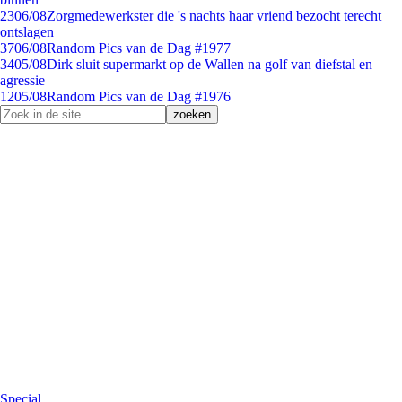
23
06/08
Zorgmedewerkster die 's nachts haar vriend bezocht terecht
ontslagen
37
06/08
Random Pics van de Dag #1977
34
05/08
Dirk sluit supermarkt op de Wallen na golf van diefstal en
agressie
12
05/08
Random Pics van de Dag #1976
Special