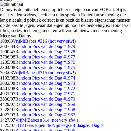
Danny is de initiatiefnemer, oprichter en eigenaar van FOK.nl. Hij is
maar zelden serieus, heeft een uitgesproken Rotterdamse mening die
lang niet altijd politiek correct is en bezit de bizarre eigenschap mensen
op de kast te jagen, waar dat eigenlijk nooit de bedoeling is. Houdt van
films, series, tech en gamen, en wil vooral nieuws met een mening.
Meer van Danny
1
08:03
VrijMiBabes #316 (not very sfw!)
26
07:34
Random Pics van de Dag #1979
19
00:45
Random Pics van de Dag #1978
37
06/08
Random Pics van de Dag #1977
12
05/08
Random Pics van de Dag #1976
23
04/08
Random Pics van de Dag #1975
7
03/08
VrijMiBabes #315 (not very sfw!)
41
03/08
Random Pics van de Dag #1974
30
02/08
Random Pics van de Dag #1973
44
01/08
Random Pics van de Dag #1972
49
31/07
Random Pics van de Dag #1971
36
30/07
Random Pics van de Dag #1970
44
29/07
Random Pics van de Dag #1969
32
28/07
Random Pics van de Dag #1968
40
27/07
Random Pics van de Dag #1967
14
27/07
VrijMiBabes #314 (not very sfw!)
15
25/07
FOK!kers lopen de Nijmeegse 4-daagse: Dag 4
83
25/07
Random Pics van de Dag #1966