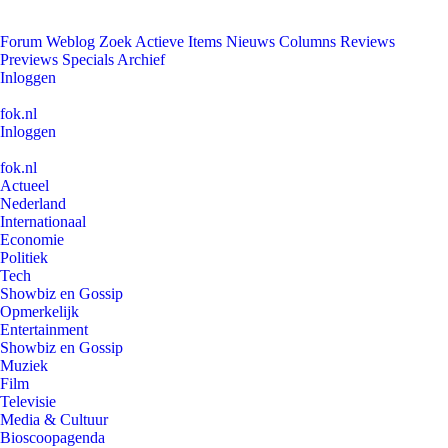
Forum
Weblog
Zoek
Actieve Items
Nieuws
Columns
Reviews
Previews
Specials
Archief
Inloggen
fok.nl
Inloggen
fok.nl
Actueel
Nederland
Internationaal
Economie
Politiek
Tech
Showbiz en Gossip
Opmerkelijk
Entertainment
Showbiz en Gossip
Muziek
Film
Televisie
Media & Cultuur
Bioscoopagenda