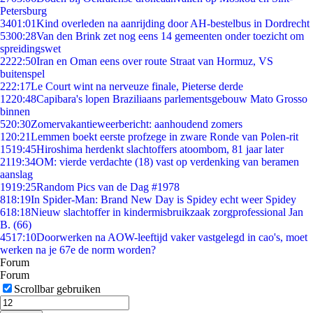
Petersburg
34
01:01
Kind overleden na aanrijding door AH-bestelbus in Dordrecht
53
00:28
Van den Brink zet nog eens 14 gemeenten onder toezicht om
spreidingswet
22
22:50
Iran en Oman eens over route Straat van Hormuz, VS
buitenspel
2
22:17
Le Court wint na nerveuze finale, Pieterse derde
12
20:48
Capibara's lopen Braziliaans parlementsgebouw Mato Grosso
binnen
5
20:30
Zomervakantieweerbericht: aanhoudend zomers
1
20:21
Lemmen boekt eerste profzege in zware Ronde van Polen-rit
15
19:45
Hiroshima herdenkt slachtoffers atoombom, 81 jaar later
21
19:34
OM: vierde verdachte (18) vast op verdenking van beramen
aanslag
19
19:25
Random Pics van de Dag #1978
8
18:19
In Spider-Man: Brand New Day is Spidey echt weer Spidey
6
18:18
Nieuw slachtoffer in kindermisbruikzaak zorgprofessional Jan
B. (66)
45
17:10
Doorwerken na AOW-leeftijd vaker vastgelegd in cao's, moet
werken na je 67e de norm worden?
Forum
Forum
Scrollbar gebruiken