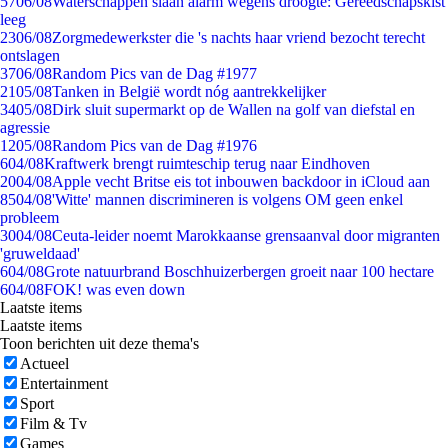
57
06/08
Waterschappen slaan alarm wegens droogte: Gereedschapskist
leeg
23
06/08
Zorgmedewerkster die 's nachts haar vriend bezocht terecht
ontslagen
37
06/08
Random Pics van de Dag #1977
21
05/08
Tanken in België wordt nóg aantrekkelijker
34
05/08
Dirk sluit supermarkt op de Wallen na golf van diefstal en
agressie
12
05/08
Random Pics van de Dag #1976
6
04/08
Kraftwerk brengt ruimteschip terug naar Eindhoven
20
04/08
Apple vecht Britse eis tot inbouwen backdoor in iCloud aan
85
04/08
'Witte' mannen discrimineren is volgens OM geen enkel
probleem
30
04/08
Ceuta-leider noemt Marokkaanse grensaanval door migranten
'gruweldaad'
6
04/08
Grote natuurbrand Boschhuizerbergen groeit naar 100 hectare
6
04/08
FOK! was even down
Laatste items
Laatste items
Toon berichten uit deze thema's
Actueel
Entertainment
Sport
Film & Tv
Games