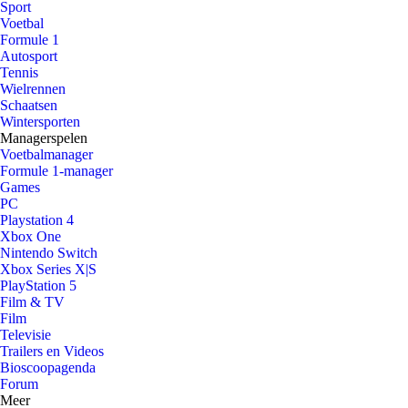
Sport
Voetbal
Formule 1
Autosport
Tennis
Wielrennen
Schaatsen
Wintersporten
Managerspelen
Voetbalmanager
Formule 1-manager
Games
PC
Playstation 4
Xbox One
Nintendo Switch
Xbox Series X|S
PlayStation 5
Film & TV
Film
Televisie
Trailers en Videos
Bioscoopagenda
Forum
Meer