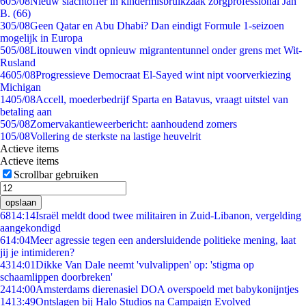
6
05/08
Nieuw slachtoffer in kindermisbruikzaak zorgprofessional Jan
B. (66)
3
05/08
Geen Qatar en Abu Dhabi? Dan eindigt Formule 1-seizoen
mogelijk in Europa
5
05/08
Litouwen vindt opnieuw migrantentunnel onder grens met Wit-
Rusland
46
05/08
Progressieve Democraat El-Sayed wint nipt voorverkiezing
Michigan
14
05/08
Accell, moederbedrijf Sparta en Batavus, vraagt uitstel van
betaling aan
5
05/08
Zomervakantieweerbericht: aanhoudend zomers
1
05/08
Vollering de sterkste na lastige heuvelrit
Actieve items
Actieve items
Scrollbar gebruiken
opslaan
68
14:14
Israël meldt dood twee militairen in Zuid-Libanon, vergelding
aangekondigd
6
14:04
Meer agressie tegen een andersluidende politieke mening, laat
jij je intimideren?
43
14:01
Dikke Van Dale neemt 'vulvalippen' op: 'stigma op
schaamlippen doorbreken'
24
14:00
Amsterdams dierenasiel DOA overspoeld met babykonijntjes
14
13:49
Ontslagen bij Halo Studios na Campaign Evolved