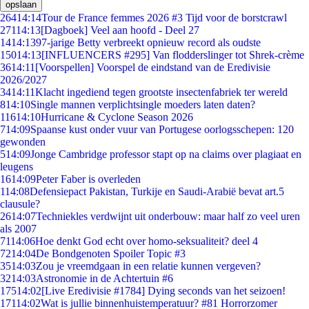
opslaan
264
14:14
Tour de France femmes 2026 #3 Tijd voor de borstcrawl
271
14:13
[Dagboek] Veel aan hoofd - Deel 27
14
14:13
97-jarige Betty verbreekt opnieuw record als oudste
150
14:13
[INFLUENCERS #295] Van flodderslinger tot Shrek-crème
36
14:11
[Voorspellen] Voorspel de eindstand van de Eredivisie
2026/2027
34
14:11
Klacht ingediend tegen grootste insectenfabriek ter wereld
8
14:10
Single mannen verplichtsingle moeders laten daten?
116
14:10
Hurricane & Cyclone Season 2026
7
14:09
Spaanse kust onder vuur van Portugese oorlogsschepen: 120
gewonden
5
14:09
Jonge Cambridge professor stapt op na claims over plagiaat en
leugens
16
14:09
Peter Faber is overleden
1
14:08
Defensiepact Pakistan, Turkije en Saudi-Arabië bevat art.5
clausule?
26
14:07
Techniekles verdwijnt uit onderbouw: maar half zo veel uren
als 2007
71
14:06
Hoe denkt God echt over homo-seksualiteit? deel 4
72
14:04
De Bondgenoten Spoiler Topic #3
35
14:03
Zou je vreemdgaan in een relatie kunnen vergeven?
32
14:03
Astronomie in de Achtertuin #6
175
14:02
[Live Eredivisie #1784] Dying seconds van het seizoen!
171
14:02
Wat is jullie binnenhuistemperatuur? #81 Horrorzomer