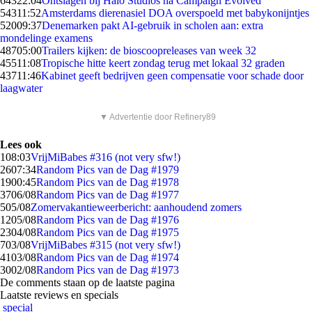
643
22:04
Ontslagen bij Halo Studios na Campaign Evolved
543
11:52
Amsterdams dierenasiel DOA overspoeld met babykonijntjes
520
09:37
Denemarken pakt AI-gebruik in scholen aan: extra
mondelinge examens
487
05:00
Trailers kijken: de bioscoopreleases van week 32
455
11:08
Tropische hitte keert zondag terug met lokaal 32 graden
437
11:46
Kabinet geeft bedrijven geen compensatie voor schade door
laagwater
▼ Advertentie door Refinery89
Lees ook
1
08:03
VrijMiBabes #316 (not very sfw!)
26
07:34
Random Pics van de Dag #1979
19
00:45
Random Pics van de Dag #1978
37
06/08
Random Pics van de Dag #1977
5
05/08
Zomervakantieweerbericht: aanhoudend zomers
12
05/08
Random Pics van de Dag #1976
23
04/08
Random Pics van de Dag #1975
7
03/08
VrijMiBabes #315 (not very sfw!)
41
03/08
Random Pics van de Dag #1974
30
02/08
Random Pics van de Dag #1973
De comments staan op de laatste pagina
Laatste reviews en specials
special