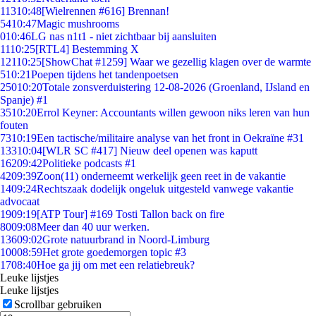
113
10:48
[Wielrennen #616] Brennan!
54
10:47
Magic mushrooms
0
10:46
LG nas n1t1 - niet zichtbaar bij aansluiten
11
10:25
[RTL4] Bestemming X
121
10:25
[ShowChat #1259] Waar we gezellig klagen over de warmte
5
10:21
Poepen tijdens het tandenpoetsen
250
10:20
Totale zonsverduistering 12-08-2026 (Groenland, IJsland en
Spanje) #1
35
10:20
Errol Keyner: Accountants willen gewoon niks leren van hun
fouten
73
10:19
Een tactische/militaire analyse van het front in Oekraïne #31
133
10:04
[WLR SC #417] Nieuw deel openen was kaputt
162
09:42
Politieke podcasts #1
42
09:39
Zoon(11) onderneemt werkelijk geen reet in de vakantie
14
09:24
Rechtszaak dodelijk ongeluk uitgesteld vanwege vakantie
advocaat
19
09:19
[ATP Tour] #169 Tosti Tallon back on fire
80
09:08
Meer dan 40 uur werken.
136
09:02
Grote natuurbrand in Noord-Limburg
100
08:59
Het grote goedemorgen topic #3
17
08:40
Hoe ga jij om met een relatiebreuk?
Leuke lijstjes
Leuke lijstjes
Scrollbar gebruiken