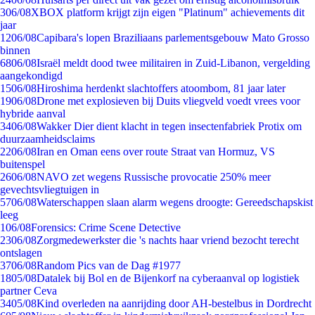
3
06/08
XBOX platform krijgt zijn eigen "Platinum" achievements dit
jaar
12
06/08
Capibara's lopen Braziliaans parlementsgebouw Mato Grosso
binnen
68
06/08
Israël meldt dood twee militairen in Zuid-Libanon, vergelding
aangekondigd
15
06/08
Hiroshima herdenkt slachtoffers atoombom, 81 jaar later
19
06/08
Drone met explosieven bij Duits vliegveld voedt vrees voor
hybride aanval
34
06/08
Wakker Dier dient klacht in tegen insectenfabriek Protix om
duurzaamheidsclaims
22
06/08
Iran en Oman eens over route Straat van Hormuz, VS
buitenspel
26
06/08
NAVO zet wegens Russische provocatie 250% meer
gevechtsvliegtuigen in
57
06/08
Waterschappen slaan alarm wegens droogte: Gereedschapskist
leeg
1
06/08
Forensics: Crime Scene Detective
23
06/08
Zorgmedewerkster die 's nachts haar vriend bezocht terecht
ontslagen
37
06/08
Random Pics van de Dag #1977
18
05/08
Datalek bij Bol en de Bijenkorf na cyberaanval op logistiek
partner Ceva
34
05/08
Kind overleden na aanrijding door AH-bestelbus in Dordrecht