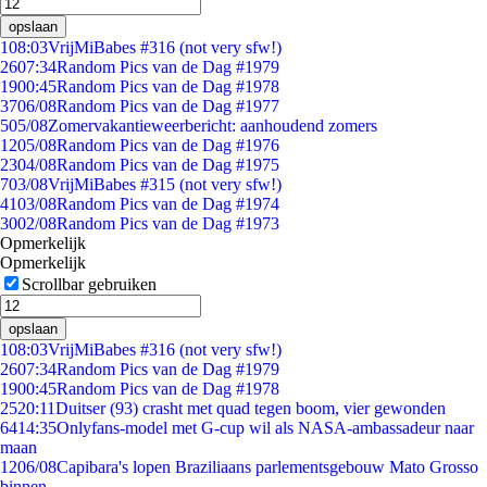
opslaan
1
08:03
VrijMiBabes #316 (not very sfw!)
26
07:34
Random Pics van de Dag #1979
19
00:45
Random Pics van de Dag #1978
37
06/08
Random Pics van de Dag #1977
5
05/08
Zomervakantieweerbericht: aanhoudend zomers
12
05/08
Random Pics van de Dag #1976
23
04/08
Random Pics van de Dag #1975
7
03/08
VrijMiBabes #315 (not very sfw!)
41
03/08
Random Pics van de Dag #1974
30
02/08
Random Pics van de Dag #1973
Opmerkelijk
Opmerkelijk
Scrollbar gebruiken
opslaan
1
08:03
VrijMiBabes #316 (not very sfw!)
26
07:34
Random Pics van de Dag #1979
19
00:45
Random Pics van de Dag #1978
25
20:11
Duitser (93) crasht met quad tegen boom, vier gewonden
64
14:35
Onlyfans-model met G-cup wil als NASA-ambassadeur naar
maan
12
06/08
Capibara's lopen Braziliaans parlementsgebouw Mato Grosso
binnen