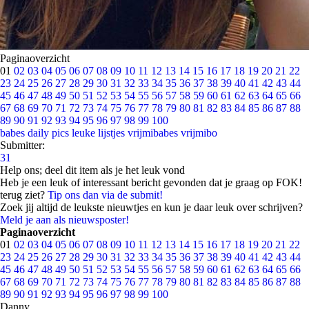
Paginaoverzicht
01
02
03
04
05
06
07
08
09
10
11
12
13
14
15
16
17
18
19
20
21
22
23
24
25
26
27
28
29
30
31
32
33
34
35
36
37
38
39
40
41
42
43
44
45
46
47
48
49
50
51
52
53
54
55
56
57
58
59
60
61
62
63
64
65
66
67
68
69
70
71
72
73
74
75
76
77
78
79
80
81
82
83
84
85
86
87
88
89
90
91
92
93
94
95
96
97
98
99
100
babes
daily pics
leuke lijstjes
vrijmibabes
vrijmibo
Submitter:
31
Help ons; deel dit item als je het leuk vond
Heb je een leuk of interessant bericht gevonden dat je graag op FOK!
terug ziet?
Tip ons dan via de submit!
Zoek jij altijd de leukste nieuwtjes en kun je daar leuk over schrijven?
Meld je aan als nieuwsposter!
Paginaoverzicht
01
02
03
04
05
06
07
08
09
10
11
12
13
14
15
16
17
18
19
20
21
22
23
24
25
26
27
28
29
30
31
32
33
34
35
36
37
38
39
40
41
42
43
44
45
46
47
48
49
50
51
52
53
54
55
56
57
58
59
60
61
62
63
64
65
66
67
68
69
70
71
72
73
74
75
76
77
78
79
80
81
82
83
84
85
86
87
88
89
90
91
92
93
94
95
96
97
98
99
100
Danny