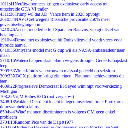
10
11:41
Netflix-abonnees krijgen exclusieve early access tot
uitgebreide GTA VI trailer
43
11:36
Trump wil dat J.D. Vance hem in 2028 opvolgt
26
10:54
NAVO zet wegens Russische provocatie 250% meer
gevechtsvliegtuigen in
14
10:46
Accell, moederbedrijf Sparta en Batavus, vraagt uitstel van
betaling aan
19
10:44
Drone met explosieven bij Duits vliegveld voedt vrees voor
hybride aanval
64
10:36
Onlyfans-model met G-cup wil als NASA-ambassadeur naar
maan
57
10:16
Waterschappen slaan alarm wegens droogte: Gereedschapskist
leeg
39
09:53
Vinted-foto's van vrouwen massaal gedeeld op seksfora
3
09:33
XBOX platform krijgt zijn eigen "Platinum" achievements dit
jaar
46
09:22
Progressieve Democraat El-Sayed wint nipt voorverkiezing
Michigan
1
08:22
VrijMiBabes #316 (not very sfw!)
34
08:18
Wakker Dier dient klacht in tegen insectenfabriek Protix om
duurzaamheidsclaims
85
04:44
'Witte' mannen discrimineren is volgens OM geen enkel
probleem
37
04:13
Random Pics van de Dag #1977
27
03:06
Doden bij Oekraïense droneaanvallen op Moskou en Sint-