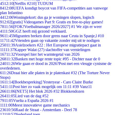
45
12:10
[Netflix #210] TUDUM
84
12:08
UEFA kondigt boycot van FIFA-competities aan vanwege
plan Infantino
44
12:06
Woningtekort: dus ga je woningen slopen, logisch
9
12:02
[gratis] Videogames Part 9: Gratis en free-to-play games!
78
11:56
[FOK!Voetbalmanager 2026/2027] #1 We zijn er weer
41
11:50
GGZ heeft mij gezond verklaard.
96
11:45
Migranten breken door grens naar Ceuta in Spanje,l #10
117
11:42
Vrienden gaan op vakantie zonder mij uit te nodigen
250
11:39
Asielzoekers #22 : Het Europese migratiepact gaat in
111
11:37
Kapper Walat (27) slachtoffer van vernielingen
167
11:32
Voorspel hier het warmtegetal van 2026
268
11:32
Banken met hoge rente topic #95 - Dichter naar de 0
240
11:26
Wie gaan er dood in 2026?Post met een vleugje cynisme de
overledenen.
6
11:26
Draai hier alle platen in je platenkast #32 (The Torture Never
Stops)
16
11:14
[Boekbespreking] Yesteryear - Caro Claire Burke
54
11:11
Post hier zo vaak mogelijk om 11:11 #39 Vanz11
266
11:06
[NET5] Het blok 2026 #32 Blokkendozen
264
11:05
Lied van de dag #52
79
11:05
Vuelta a España 2026 #1
11
11:00
Meest innovatieve game mechanics
236
10:56
Raad de Straat - Amsterdam - Deel 78
121
10:52
Nederland toen