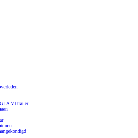
overleden
 GTA VI trailer
maan
ar
binnen
g aangekondigd