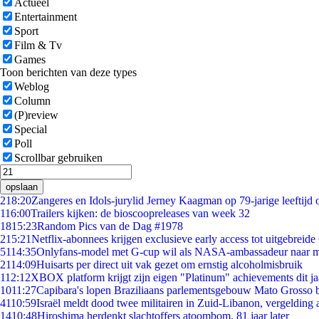
Actueel
Entertainment
Sport
Film & Tv
Games
Toon berichten van deze types
Weblog
Column
(P)review
Special
Poll
Scrollbar gebruiken
opslaan
2
18:20
Zangeres en Idols-jurylid Jerney Kaagman op 79-jarige leeftijd 
1
16:00
Trailers kijken: de bioscoopreleases van week 32
18
15:23
Random Pics van de Dag #1978
2
15:21
Netflix-abonnees krijgen exclusieve early access tot uitgebreide
51
14:35
Onlyfans-model met G-cup wil als NASA-ambassadeur naar 
21
14:09
Huisarts per direct uit vak gezet om ernstig alcoholmisbruik
1
12:12
XBOX platform krijgt zijn eigen "Platinum" achievements dit ja
10
11:27
Capibara's lopen Braziliaans parlementsgebouw Mato Grosso 
41
10:59
Israël meldt dood twee militairen in Zuid-Libanon, vergeldin
14
10:48
Hiroshima herdenkt slachtoffers atoombom, 81 jaar later