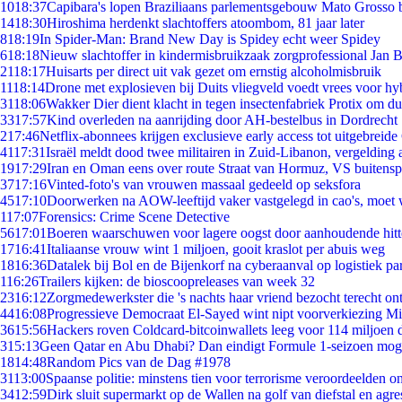
10
18:37
Capibara's lopen Braziliaans parlementsgebouw Mato Grosso 
14
18:30
Hiroshima herdenkt slachtoffers atoombom, 81 jaar later
8
18:19
In Spider-Man: Brand New Day is Spidey echt weer Spidey
6
18:18
Nieuw slachtoffer in kindermisbruikzaak zorgprofessional Jan B
21
18:17
Huisarts per direct uit vak gezet om ernstig alcoholmisbruik
11
18:14
Drone met explosieven bij Duits vliegveld voedt vrees voor hy
31
18:06
Wakker Dier dient klacht in tegen insectenfabriek Protix om 
33
17:57
Kind overleden na aanrijding door AH-bestelbus in Dordrecht
2
17:46
Netflix-abonnees krijgen exclusieve early access tot uitgebreide
41
17:31
Israël meldt dood twee militairen in Zuid-Libanon, vergeldin
19
17:29
Iran en Oman eens over route Straat van Hormuz, VS buitensp
37
17:16
Vinted-foto's van vrouwen massaal gedeeld op seksfora
45
17:10
Doorwerken na AOW-leeftijd vaker vastgelegd in cao's, moet
1
17:07
Forensics: Crime Scene Detective
56
17:01
Boeren waarschuwen voor lagere oogst door aanhoudende hitt
17
16:41
Italiaanse vrouw wint 1 miljoen, gooit kraslot per abuis weg
18
16:36
Datalek bij Bol en de Bijenkorf na cyberaanval op logistiek pa
1
16:26
Trailers kijken: de bioscoopreleases van week 32
23
16:12
Zorgmedewerkster die 's nachts haar vriend bezocht terecht on
44
16:08
Progressieve Democraat El-Sayed wint nipt voorverkiezing M
36
15:56
Hackers roven Coldcard-bitcoinwallets leeg voor 114 miljoen d
3
15:13
Geen Qatar en Abu Dhabi? Dan eindigt Formule 1-seizoen moge
18
14:48
Random Pics van de Dag #1978
31
13:00
Spaanse politie: minstens tien voor terrorisme veroordeelden 
34
12:59
Dirk sluit supermarkt op de Wallen na golf van diefstal en agre