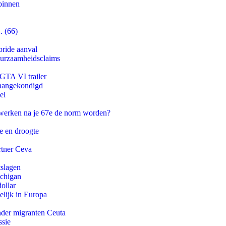
binnen
. (66)
bride aanval
duurzaamheidsclaims
 GTA VI trailer
g aangekondigd
el
 werken na je 67e de norm worden?
e en droogte
rtner Ceva
tslagen
ichigan
ollar
lijk in Europa
onder migranten Ceuta
ssie