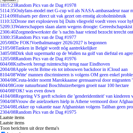
18
15:23
Random Pics van de Dag #1978
51
14:35
Onlyfans-model met G-cup wil als NASA-ambassadeur naar 
21
14:09
Huisarts per direct uit vak gezet om ernstig alcoholmisbruik
11
10:32
Drone met explosieven bij Duits vliegveld voedt vrees voor hy
52
09:33
Waterschappen slaan alarm wegens droogte: Gereedschapskist
23
06:40
Zorgmedewerkster die 's nachts haar vriend bezocht terecht on
33
00:35
Random Pics van de Dag #1977
2
05/08
De FOK!Voetbalmanager 2026/2027 is begonnen
21
05/08
Tanken in België wordt nóg aantrekkelijker
34
05/08
Dirk sluit supermarkt op de Wallen na golf van diefstal en agre
12
05/08
Random Pics van de Dag #1976
6
04/08
Kraftwerk brengt ruimteschip terug naar Eindhoven
20
04/08
Apple vecht Britse eis tot inbouwen backdoor in iCloud aan
81
04/08
'Witte' mannen discrimineren is volgens OM geen enkel probl
30
04/08
Ceuta-leider noemt Marokkaanse grensaanval door migranten 
6
04/08
Grote natuurbrand Boschhuizerbergen groeit naar 100 hectare
6
04/08
FOK! was even down
41
04/08
Regering VS geeft scholen die 'genderidentiteit' van kinderen
59
04/08
Vrouw die asielzoekers hielp in Athene vermoord door Afghaa
25
04/08
Lekker op vakantie naar Afghanistan volgens Taliban geen pr
23
04/08
Random Pics van de Dag #1975
Laatste items
Laatste items
Toon berichten uit deze thema's