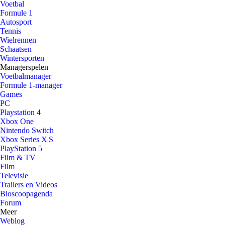
Voetbal
Formule 1
Autosport
Tennis
Wielrennen
Schaatsen
Wintersporten
Managerspelen
Voetbalmanager
Formule 1-manager
Games
PC
Playstation 4
Xbox One
Nintendo Switch
Xbox Series X|S
PlayStation 5
Film & TV
Film
Televisie
Trailers en Videos
Bioscoopagenda
Forum
Meer
Weblog