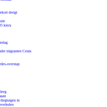
ekort dreigt
ssie
235 km/u
nslag
onder migranten Ceuta
edes-overstap
 leeg
maan
iegtuigen in
overleden