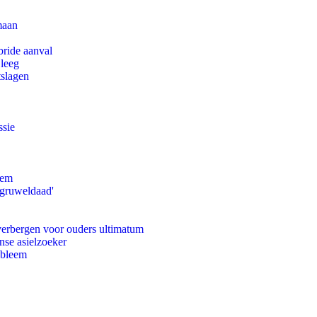
maan
bride aanval
 leeg
tslagen
ssie
eem
'gruweldaad'
 verbergen voor ouders ultimatum
nse asielzoeker
obleem