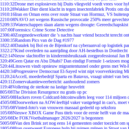
11
10:32
Drone met explosieven bij Duits vliegveld voedt vrees voor hy
31
10:28
Wakker Dier dient klacht in tegen insectenfabriek Protix om 
19
10:16
Iran en Oman eens over route Straat van Hormuz, VS buitensp
22
10:08
NAVO zet wegens Russische provocatie 250% meer gevechtsvl
52
09:33
Waterschappen slaan alarm wegens droogte: Gereedschapskist
1
07:00
Forensics: Crime Scene Detective
23
06:40
Zorgmedewerkster die 's nachts haar vriend bezocht terecht on
33
00:35
Random Pics van de Dag #1977
18
22:40
Datalek bij Bol en de Bijenkorf na cyberaanval op logistiek pa
33
22:27
Kind overleden na aanrijding door AH-bestelbus in Dordrecht
6
22:14
Nieuw slachtoffer in kindermisbruikzaak zorgprofessional Jan B
3
20:49
Geen Qatar en Abu Dhabi? Dan eindigt Formule 1-seizoen moge
5
20:44
Litouwen vindt opnieuw migrantentunnel onder grens met Wit-
44
20:34
Progressieve Democraat El-Sayed wint nipt voorverkiezing M
11
20:24
Accell, moederbedrijf Sparta en Batavus, vraagt uitstel van bet
4
20:11
Zomervakantieweerbericht: aanhoudend zomers
1
19:48
Vollering de sterkste na lastige heuvelrit
8
05/08
The Division Resurgence nu gratis op pc
36
05/08
Hackers roven Coldcard-bitcoinwallets leeg voor 114 miljoen d
45
05/08
Doorwerken na AOW-leeftijd vaker vastgelegd in cao's, moet
37
05/08
Vinted-foto's van vrouwen massaal gedeeld op seksfora
1
05/08
Nieuwe XBOX Game Pass titels voor de eerste helft van de ma
2
05/08
De FOK!Voetbalmanager 2026/2027 is begonnen
50
05/08
Van den Brink zet nog eens 14 gemeenten onder toezicht om s
18
05/08
Iran overweegt Europese hulp bij ruimen mijnen in Straat va