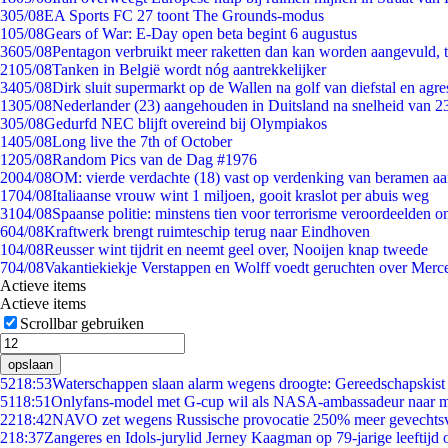
3
05/08
EA Sports FC 27 toont The Grounds-modus
1
05/08
Gears of War: E-Day open beta begint 6 augustus
36
05/08
Pentagon verbruikt meer raketten dan kan worden aangevuld, t
21
05/08
Tanken in België wordt nóg aantrekkelijker
34
05/08
Dirk sluit supermarkt op de Wallen na golf van diefstal en agre
13
05/08
Nederlander (23) aangehouden in Duitsland na snelheid van 
3
05/08
Gedurfd NEC blijft overeind bij Olympiakos
14
05/08
Long live the 7th of October
12
05/08
Random Pics van de Dag #1976
20
04/08
OM: vierde verdachte (18) vast op verdenking van beramen aa
17
04/08
Italiaanse vrouw wint 1 miljoen, gooit kraslot per abuis weg
31
04/08
Spaanse politie: minstens tien voor terrorisme veroordeelden 
6
04/08
Kraftwerk brengt ruimteschip terug naar Eindhoven
1
04/08
Reusser wint tijdrit en neemt geel over, Nooijen knap tweede
7
04/08
Vakantiekiekje Verstappen en Wolff voedt geruchten over Merc
Actieve items
Actieve items
Scrollbar gebruiken
opslaan
52
18:53
Waterschappen slaan alarm wegens droogte: Gereedschapskist
51
18:51
Onlyfans-model met G-cup wil als NASA-ambassadeur naar 
22
18:42
NAVO zet wegens Russische provocatie 250% meer gevechtsvl
2
18:37
Zangeres en Idols-jurylid Jerney Kaagman op 79-jarige leeftijd 