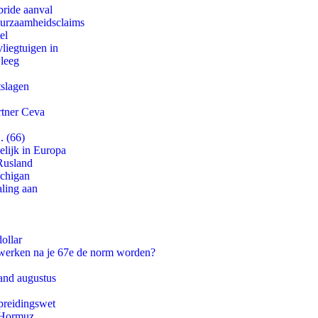
bride aanval
duurzaamheidsclaims
el
iegtuigen in
 leeg
tslagen
rtner Ceva
. (66)
lijk in Europa
Rusland
ichigan
aling aan
ollar
 werken na je 67e de norm worden?
and augustus
preidingswet
n Hormuz