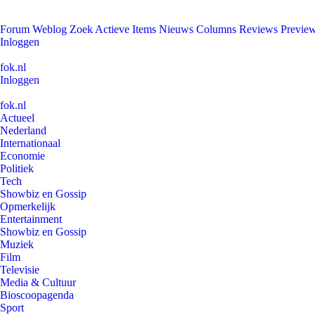
Forum
Weblog
Zoek
Actieve Items
Nieuws
Columns
Reviews
Previe
Inloggen
fok.nl
Inloggen
fok.nl
Actueel
Nederland
Internationaal
Economie
Politiek
Tech
Showbiz en Gossip
Opmerkelijk
Entertainment
Showbiz en Gossip
Muziek
Film
Televisie
Media & Cultuur
Bioscoopagenda
Sport