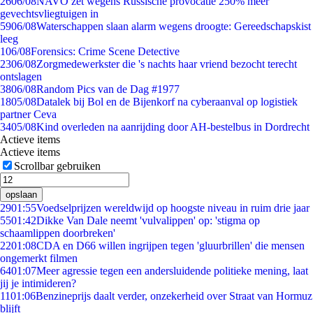
26
06/08
NAVO zet wegens Russische provocatie 250% meer
gevechtsvliegtuigen in
59
06/08
Waterschappen slaan alarm wegens droogte: Gereedschapskist
leeg
1
06/08
Forensics: Crime Scene Detective
23
06/08
Zorgmedewerkster die 's nachts haar vriend bezocht terecht
ontslagen
38
06/08
Random Pics van de Dag #1977
18
05/08
Datalek bij Bol en de Bijenkorf na cyberaanval op logistiek
partner Ceva
34
05/08
Kind overleden na aanrijding door AH-bestelbus in Dordrecht
Actieve items
Actieve items
Scrollbar gebruiken
opslaan
29
01:55
Voedselprijzen wereldwijd op hoogste niveau in ruim drie jaar
55
01:42
Dikke Van Dale neemt 'vulvalippen' op: 'stigma op
schaamlippen doorbreken'
22
01:08
CDA en D66 willen ingrijpen tegen 'gluurbrillen' die mensen
ongemerkt filmen
64
01:07
Meer agressie tegen een andersluidende politieke mening, laat
jij je intimideren?
11
01:06
Benzineprijs daalt verder, onzekerheid over Straat van Hormuz
blijft