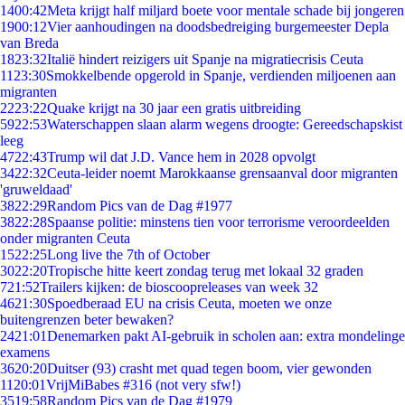
14
00:42
Meta krijgt half miljard boete voor mentale schade bij jongeren
19
00:12
Vier aanhoudingen na doodsbedreiging burgemeester Depla
van Breda
18
23:32
Italië hindert reizigers uit Spanje na migratiecrisis Ceuta
11
23:30
Smokkelbende opgerold in Spanje, verdienden miljoenen aan
migranten
22
23:22
Quake krijgt na 30 jaar een gratis uitbreiding
59
22:53
Waterschappen slaan alarm wegens droogte: Gereedschapskist
leeg
47
22:43
Trump wil dat J.D. Vance hem in 2028 opvolgt
34
22:32
Ceuta-leider noemt Marokkaanse grensaanval door migranten
'gruweldaad'
38
22:29
Random Pics van de Dag #1977
38
22:28
Spaanse politie: minstens tien voor terrorisme veroordeelden
onder migranten Ceuta
15
22:25
Long live the 7th of October
30
22:20
Tropische hitte keert zondag terug met lokaal 32 graden
7
21:52
Trailers kijken: de bioscoopreleases van week 32
46
21:30
Spoedberaad EU na crisis Ceuta, moeten we onze
buitengrenzen beter bewaken?
24
21:01
Denemarken pakt AI-gebruik in scholen aan: extra mondelinge
examens
36
20:20
Duitser (93) crasht met quad tegen boom, vier gewonden
11
20:01
VrijMiBabes #316 (not very sfw!)
35
19:58
Random Pics van de Dag #1979