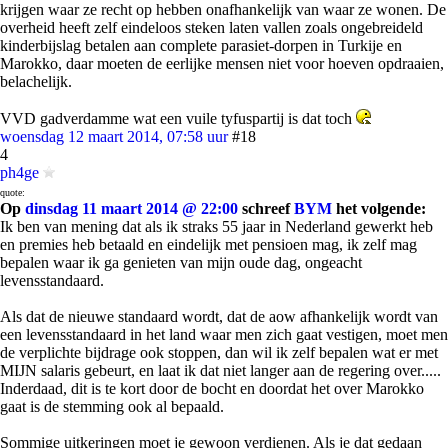
krijgen waar ze recht op hebben onafhankelijk van waar ze wonen. De
overheid heeft zelf eindeloos steken laten vallen zoals ongebreideld
kinderbijslag betalen aan complete parasiet-dorpen in Turkije en
Marokko, daar moeten de eerlijke mensen niet voor hoeven opdraaien,
belachelijk.
VVD gadverdamme wat een vuile tyfuspartij is dat toch
woensdag 12 maart 2014, 07:58 uur
#18
4
ph4ge
quote:
Op
dinsdag 11 maart 2014 @ 22:00
schreef
BYM
het volgende:
Ik ben van mening dat als ik straks 55 jaar in Nederland gewerkt heb
en premies heb betaald en eindelijk met pensioen mag, ik zelf mag
bepalen waar ik ga genieten van mijn oude dag, ongeacht
levensstandaard.
Als dat de nieuwe standaard wordt, dat de aow afhankelijk wordt van
een levensstandaard in het land waar men zich gaat vestigen, moet men
de verplichte bijdrage ook stoppen, dan wil ik zelf bepalen wat er met
MIJN salaris gebeurt, en laat ik dat niet langer aan de regering over.....
Inderdaad, dit is te kort door de bocht en doordat het over Marokko
gaat is de stemming ook al bepaald.
Sommige uitkeringen moet je gewoon verdienen. Als je dat gedaan