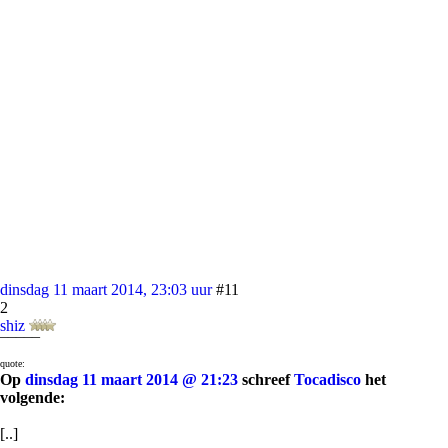
dinsdag 11 maart 2014, 23:03 uur
#11
2
shiz
¯¯¯¯¯
quote:
Op
dinsdag 11 maart 2014 @ 21:23
schreef
Tocadisco
het
volgende:
[..]