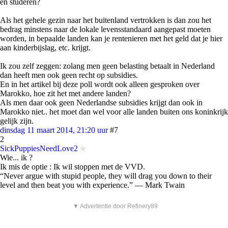
en studeren?
Als het gehele gezin naar het buitenland vertrokken is dan zou het
bedrag minstens naar de lokale levensstandaard aangepast moeten
worden, in bepaalde landen kan je rentenieren met het geld dat je hier
aan kinderbijslag, etc. krijgt.
Ik zou zelf zeggen: zolang men geen belasting betaalt in Nederland
dan heeft men ook geen recht op subsidies.
En in het artikel bij deze poll wordt ook alleen gesproken over
Marokko, hoe zit het met andere landen?
Als men daar ook geen Nederlandse subsidies krijgt dan ook in
Marokko niet.. het moet dan wel voor alle landen buiten ons koninkrijk
gelijk zijn.
dinsdag 11 maart 2014, 21:20 uur
#7
2
SickPuppiesNeedLove2
Wie... ik ?
Ik mis de optie : Ik wil stoppen met de VVD.
“Never argue with stupid people, they will drag you down to their
level and then beat you with experience.” ― Mark Twain
▼ Advertentie door Refinery89