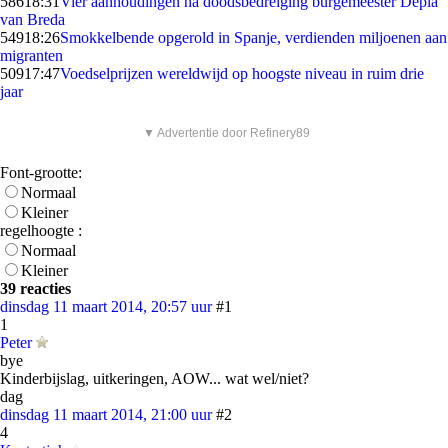
586
18:31
Vier aanhoudingen na doodsbedreiging burgemeester Depla
van Breda
549
18:26
Smokkelbende opgerold in Spanje, verdienden miljoenen aan
migranten
509
17:47
Voedselprijzen wereldwijd op hoogste niveau in ruim drie
jaar
▼ Advertentie door Refinery89
Font-grootte:
Normaal
Kleiner
regelhoogte :
Normaal
Kleiner
39 reacties
dinsdag 11 maart 2014, 20:57 uur
#1
1
Peter
bye
Kinderbijslag, uitkeringen, AOW... wat wel/niet?
dag
dinsdag 11 maart 2014, 21:00 uur
#2
4