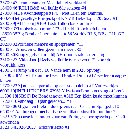
257
00:47
Hennie van der Most failliet verklaard
184
00:46
[RTL] B&B vol liefde 6de seizoen #4
273
00:44
De Avondetappe #176 - Met Ellen ten Damme.
4
00:40
Het gezellige Eurojackpot KNVB Bekertopic 2026/27 #1
58
00:39
[ATP Tour] #169 Tosti Tallon back on fire
276
00:37
Tropisch aquarium #73 - Het blijft toch kriebelen.
186
00:35
Big Brother International # 56 Worlds RLS, BBs, GH, GF,
OT
202
00:32
Politieke meme's en spotprenten #11
92
00:31
Vrouwen willen geen man meer #30
95
00:30
Koopzegels sparen bij AH duurt straks 2x zo lang
251
00:27
[Videoland] B&B vol liefde 6de seizoen #1 voor de
vooruitkijkers
43
00:24
Trump wil dat J.D. Vance hem in 2028 opvolgt
117
00:23
[MTV] Ex on the beach Double Dutch #17 wederom aapjes
kijken
177
00:22
Ajax is een parodie op een voetbalclub #7 Vuurwerkjes
60
00:19
[INFLUENCERS #296] Alles is welkom kneuzing of breuk
115
00:18
[SBS6] De Bondgenoten #318 Een klein kusje moet kunnen
172
00:16
Vandaag 40 jaar geleden... #3
144
00:06
Migranten breken door grens naar Ceuta in Spanje,l #10
65
00:01
Aanbrengen mechanische ventilatie zinvol in oud huis?
13
23:57
Spaanse kust onder vuur van Portugese oorlogsschepen: 120
gewonden
38
23:54
[2026/2027] Eredivisietoto #1