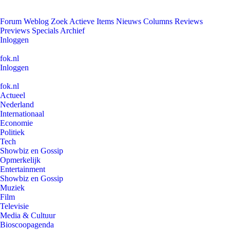
Forum
Weblog
Zoek
Actieve Items
Nieuws
Columns
Reviews
Previews
Specials
Archief
Inloggen
fok.nl
Inloggen
fok.nl
Actueel
Nederland
Internationaal
Economie
Politiek
Tech
Showbiz en Gossip
Opmerkelijk
Entertainment
Showbiz en Gossip
Muziek
Film
Televisie
Media & Cultuur
Bioscoopagenda