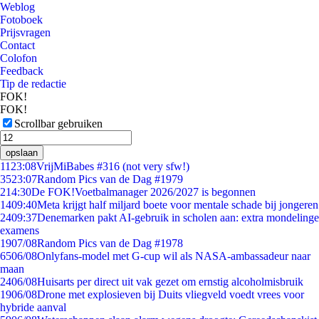
Weblog
Fotoboek
Prijsvragen
Contact
Colofon
Feedback
Tip de redactie
FOK!
FOK!
Scrollbar gebruiken
opslaan
11
23:08
VrijMiBabes #316 (not very sfw!)
35
23:07
Random Pics van de Dag #1979
2
14:30
De FOK!Voetbalmanager 2026/2027 is begonnen
14
09:40
Meta krijgt half miljard boete voor mentale schade bij jongeren
24
09:37
Denemarken pakt AI-gebruik in scholen aan: extra mondelinge
examens
19
07/08
Random Pics van de Dag #1978
65
06/08
Onlyfans-model met G-cup wil als NASA-ambassadeur naar
maan
24
06/08
Huisarts per direct uit vak gezet om ernstig alcoholmisbruik
19
06/08
Drone met explosieven bij Duits vliegveld voedt vrees voor
hybride aanval