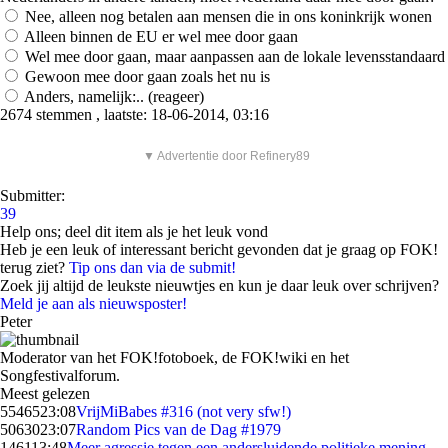
Nee, alleen nog betalen aan mensen die in ons koninkrijk wonen
Alleen binnen de EU er wel mee door gaan
Wel mee door gaan, maar aanpassen aan de lokale levensstandaard
Gewoon mee door gaan zoals het nu is
Anders, namelijk:.. (reageer)
2674 stemmen , laatste: 18-06-2014, 03:16
▼ Advertentie door Refinery89
Submitter:
39
Help ons; deel dit item als je het leuk vond
Heb je een leuk of interessant bericht gevonden dat je graag op FOK!
terug ziet?
Tip ons dan via de submit!
Zoek jij altijd de leukste nieuwtjes en kun je daar leuk over schrijven?
Meld je aan als nieuwsposter!
Peter
Moderator van het FOK!fotoboek, de FOK!wiki en het
Songfestivalforum.
Meest gelezen
55465
23:08
VrijMiBabes #316 (not very sfw!)
50630
23:07
Random Pics van de Dag #1979
1461
13:48
Meer agressie tegen een andersluidende politieke mening,