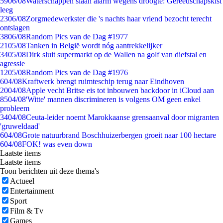
59
06/08
Waterschappen slaan alarm wegens droogte: Gereedschapskist
leeg
23
06/08
Zorgmedewerkster die 's nachts haar vriend bezocht terecht
ontslagen
38
06/08
Random Pics van de Dag #1977
21
05/08
Tanken in België wordt nóg aantrekkelijker
34
05/08
Dirk sluit supermarkt op de Wallen na golf van diefstal en
agressie
12
05/08
Random Pics van de Dag #1976
6
04/08
Kraftwerk brengt ruimteschip terug naar Eindhoven
20
04/08
Apple vecht Britse eis tot inbouwen backdoor in iCloud aan
85
04/08
'Witte' mannen discrimineren is volgens OM geen enkel
probleem
34
04/08
Ceuta-leider noemt Marokkaanse grensaanval door migranten
'gruweldaad'
6
04/08
Grote natuurbrand Boschhuizerbergen groeit naar 100 hectare
6
04/08
FOK! was even down
Laatste items
Laatste items
Toon berichten uit deze thema's
Actueel
Entertainment
Sport
Film & Tv
Games