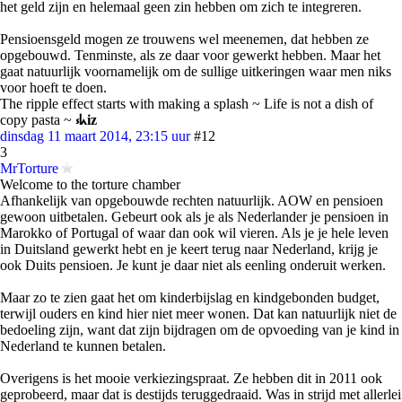
het geld zijn en helemaal geen zin hebben om zich te integreren.
Pensioensgeld mogen ze trouwens wel meenemen, dat hebben ze
opgebouwd. Tenminste, als ze daar voor gewerkt hebben. Maar het
gaat natuurlijk voornamelijk om de sullige uitkeringen waar men niks
voor hoeft te doen.
The ripple effect starts with making a splash ~ Life is not a dish of
copy pasta ~
⳽ᖾiz
dinsdag 11 maart 2014, 23:15 uur
#12
3
MrTorture
Welcome to the torture chamber
Afhankelijk van opgebouwde rechten natuurlijk. AOW en pensioen
gewoon uitbetalen. Gebeurt ook als je als Nederlander je pensioen in
Marokko of Portugal of waar dan ook wil vieren. Als je je hele leven
in Duitsland gewerkt hebt en je keert terug naar Nederland, krijg je
ook Duits pensioen. Je kunt je daar niet als eenling onderuit werken.
Maar zo te zien gaat het om kinderbijslag en kindgebonden budget,
terwijl ouders en kind hier niet meer wonen. Dat kan natuurlijk niet de
bedoeling zijn, want dat zijn bijdragen om de opvoeding van je kind in
Nederland te kunnen betalen.
Overigens is het mooie verkiezingspraat. Ze hebben dit in 2011 ook
geprobeerd, maar dat is destijds teruggedraaid. Was in strijd met allerlei