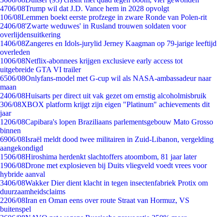
47
06/08
Trump wil dat J.D. Vance hem in 2028 opvolgt
1
06/08
Lemmen boekt eerste profzege in zware Ronde van Polen-rit
24
06/08
'Zwarte weduwes' in Rusland trouwen soldaten voor
overlijdensuitkering
14
06/08
Zangeres en Idols-jurylid Jerney Kaagman op 79-jarige leeftijd
overleden
10
06/08
Netflix-abonnees krijgen exclusieve early access tot
uitgebreide GTA VI trailer
65
06/08
Onlyfans-model met G-cup wil als NASA-ambassadeur naar
maan
24
06/08
Huisarts per direct uit vak gezet om ernstig alcoholmisbruik
3
06/08
XBOX platform krijgt zijn eigen "Platinum" achievements dit
jaar
12
06/08
Capibara's lopen Braziliaans parlementsgebouw Mato Grosso
binnen
69
06/08
Israël meldt dood twee militairen in Zuid-Libanon, vergelding
aangekondigd
15
06/08
Hiroshima herdenkt slachtoffers atoombom, 81 jaar later
19
06/08
Drone met explosieven bij Duits vliegveld voedt vrees voor
hybride aanval
34
06/08
Wakker Dier dient klacht in tegen insectenfabriek Protix om
duurzaamheidsclaims
22
06/08
Iran en Oman eens over route Straat van Hormuz, VS
buitenspel