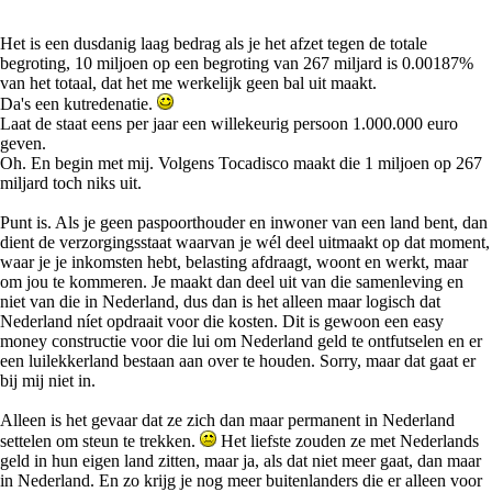
Het is een dusdanig laag bedrag als je het afzet tegen de totale
begroting, 10 miljoen op een begroting van 267 miljard is 0.00187%
van het totaal, dat het me werkelijk geen bal uit maakt.
Da's een kutredenatie.
Laat de staat eens per jaar een willekeurig persoon 1.000.000 euro
geven.
Oh. En begin met mij. Volgens Tocadisco maakt die 1 miljoen op 267
miljard toch niks uit.
Punt is. Als je geen paspoorthouder en inwoner van een land bent, dan
dient de verzorgingsstaat waarvan je wél deel uitmaakt op dat moment,
waar je je inkomsten hebt, belasting afdraagt, woont en werkt, maar
om jou te kommeren. Je maakt dan deel uit van die samenleving en
niet van die in Nederland, dus dan is het alleen maar logisch dat
Nederland níet opdraait voor die kosten. Dit is gewoon een easy
money constructie voor die lui om Nederland geld te ontfutselen en er
een luilekkerland bestaan aan over te houden. Sorry, maar dat gaat er
bij mij niet in.
Alleen is het gevaar dat ze zich dan maar permanent in Nederland
settelen om steun te trekken.
Het liefste zouden ze met Nederlands
geld in hun eigen land zitten, maar ja, als dat niet meer gaat, dan maar
in Nederland. En zo krijg je nog meer buitenlanders die er alleen voor