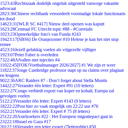
15
23:43
Rechtszaak dodelijk ongeluk uitgesteld vanwege vakantie
advocaat
28
23:36
Chinese rechtbank veroordeelt voormalige lokale functionaris
tot dood
146
23:31
[WLR SC #417] Nieuw deel openen was kaputt
16
23:28
Centraal FC Utrecht topic #88 - #CorreiaIn
10
23:23
Opmerkelijke foto's van Funda #243
194
23:17
[SBS6] De Oranjezomer #10 Helene je kan het niet stop
ermee
45
23:16
Jezelf gelukkig voelen als vrijgezelle vijftiger
19
23:07
Peter Faber is overleden
73
22:48
Afvallen met injecties #4
110
22:45
[FOK!Voetbalmanager 2026/2027] #1 We zijn er weer
118
22:37
Jonge Cambridge professor stapt op na claims over plagiaat
en leugens
90
22:36
ARC Raiders #7 - Don’t forget about Stella Montis
144
22:27
Verander één letter: Expert #91 (10 letters)
32
22:27
Congo verbiedt export van koper en kobalt, Europa zal
gevolgen voelen
51
22:23
Verander één letter: Expert #143 (9 letters)
182
22:22
Post hier zo vaak mogelijk om 22:22 uur #76
16
22:21
Verander één letter. Expert # 75 (8 letters)
251
22:20
Asielzoekers #22 : Het Europese migratiepact gaat in
232
22:18
Israel en Gaza #17
201
22:16
Verander een letter expert (7lettereditie) #50