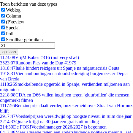
Toon berichten van deze types
Weblog
Column
(P)review
Special
Poll
Scrollbar gebruiken
opslaan
11
23:08
VrijMiBabes #316 (not very sfw!)
35
23:07
Random Pics van de Dag #1979
18
18:47
Italië hindert reizigers uit Spanje na migratiecrisis Ceuta
19
18:31
Vier aanhoudingen na doodsbedreiging burgemeester Depla
van Breda
11
18:26
Smokkelbende opgerold in Spanje, verdienden miljoenen aan
migranten
22
18:08
CDA en D66 willen ingrijpen tegen 'gluurbrillen' die mensen
ongemerkt filmen
11
17:56
Benzineprijs daalt verder, onzekerheid over Straat van Hormuz
blijft
29
17:47
Voedselprijzen wereldwijd op hoogste niveau in ruim drie jaar
22
14:33
Quake krijgt na 30 jaar een gratis uitbreiding
2
14:30
De FOK!Voetbalmanager 2026/2027 is begonnen
64
13:48
Meer agressie tegen een andersluidende politieke mening, laat