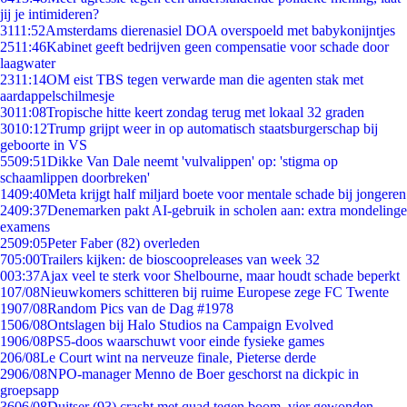
jij je intimideren?
31
11:52
Amsterdams dierenasiel DOA overspoeld met babykonijntjes
25
11:46
Kabinet geeft bedrijven geen compensatie voor schade door
laagwater
23
11:14
OM eist TBS tegen verwarde man die agenten stak met
aardappelschilmesje
30
11:08
Tropische hitte keert zondag terug met lokaal 32 graden
30
10:12
Trump grijpt weer in op automatisch staatsburgerschap bij
geboorte in VS
55
09:51
Dikke Van Dale neemt 'vulvalippen' op: 'stigma op
schaamlippen doorbreken'
14
09:40
Meta krijgt half miljard boete voor mentale schade bij jongeren
24
09:37
Denemarken pakt AI-gebruik in scholen aan: extra mondelinge
examens
25
09:05
Peter Faber (82) overleden
7
05:00
Trailers kijken: de bioscoopreleases van week 32
0
03:37
Ajax veel te sterk voor Shelbourne, maar houdt schade beperkt
1
07/08
Nieuwkomers schitteren bij ruime Europese zege FC Twente
19
07/08
Random Pics van de Dag #1978
15
06/08
Ontslagen bij Halo Studios na Campaign Evolved
19
06/08
PS5-doos waarschuwt voor einde fysieke games
2
06/08
Le Court wint na nerveuze finale, Pieterse derde
29
06/08
NPO-manager Menno de Boer geschorst na dickpic in
groepsapp
36
06/08
Duitser (93) crasht met quad tegen boom, vier gewonden