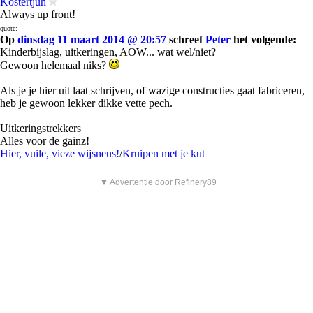
Kostertjuh
Always up front!
quote:
Op
dinsdag 11 maart 2014 @ 20:57
schreef
Peter
het volgende:
Kinderbijslag, uitkeringen, AOW... wat wel/niet?
Gewoon helemaal niks?
Als je je hier uit laat schrijven, of wazige constructies gaat fabriceren,
heb je gewoon lekker dikke vette pech.
Uitkeringstrekkers
Alles voor de gainz!
Hier, vuile, vieze wijsneus!
/
Kruipen met je kut
▼ Advertentie door Refinery89