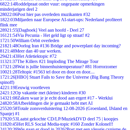
68
22:14
Roddelpraat onder vuur: ongepaste opmerkingen
minderjarigen deel 2
280
22:06
Post hier pas overleden muzikanten #32
18
22:03
Miljarden naar Europese AI-start-ups: Nederland profiteert
flink mee
289
21:55
[Dagboek] Veel aan hoofd - Deel 27
161
21:54
Via Pecunia - Het geld ligt op straat! #2
17
21:50
William Orbit overleden
218
21:48
Oorlog Iran #136 Bridge and powerplant day incoming?
81
21:48
Meer dan 40 uur werken.
294
21:43
Het Atletiektopic #72
113
21:37
The Killers #21 Imploding The Mirage Tour
173
21:28
Wat is jullie binnenhuistemperatuur? #81 Horrorzomer
100
21:28
Teltopic #1563 tel door en door en door....
17
21:26
[HBO] Stuart Fails to Save the Universe (Big Bang Theory
spinoff)
42
21:19
Eeuwig voortleven
24
21:12
Op vakantie met (kleine) kinderen #30
143
21:08
Zaken waar je je echt dood aan ergert #17 - Werklui
248
20:58
Afbeeldingen die je gemaakt hebt met AI
255
20:58
Totale zonsverduistering 12-08-2026 (Groenland, IJsland en
Spanje) #1
179
20:53
Laatst gekochte CD/LP/MuziekDVD deel 75 | koopjes
118
20:45
Het RLS Social Media-topic #160 Zonder Kolonel!!
241
20:39
Wie gaan er dood in 2026?Post met een vleugje cynisme de