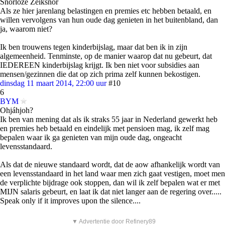
Snorloze Zeiksnor
Als ze hier jarenlang belastingen en premies etc hebben betaald, en
willen vervolgens van hun oude dag genieten in het buitenbland, dan
ja, waarom niet?
Ik ben trouwens tegen kinderbijslag, maar dat ben ik in zijn
algemeenheid. Tenminste, op de manier waarop dat nu gebeurt, dat
IEDEREEN kinderbijslag krijgt. Ik ben niet voor subsidies aan
mensen/gezinnen die dat op zich prima zelf kunnen bekostigen.
dinsdag 11 maart 2014, 22:00 uur
#10
6
BYM
Ohjáhjoh?
Ik ben van mening dat als ik straks 55 jaar in Nederland gewerkt heb
en premies heb betaald en eindelijk met pensioen mag, ik zelf mag
bepalen waar ik ga genieten van mijn oude dag, ongeacht
levensstandaard.
Als dat de nieuwe standaard wordt, dat de aow afhankelijk wordt van
een levensstandaard in het land waar men zich gaat vestigen, moet men
de verplichte bijdrage ook stoppen, dan wil ik zelf bepalen wat er met
MIJN salaris gebeurt, en laat ik dat niet langer aan de regering over.....
Speak only if it improves upon the silence....
▼ Advertentie door Refinery89