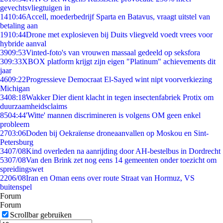
gevechtsvliegtuigen in
14
10:46
Accell, moederbedrijf Sparta en Batavus, vraagt uitstel van
betaling aan
19
10:44
Drone met explosieven bij Duits vliegveld voedt vrees voor
hybride aanval
39
09:53
Vinted-foto's van vrouwen massaal gedeeld op seksfora
3
09:33
XBOX platform krijgt zijn eigen "Platinum" achievements dit
jaar
46
09:22
Progressieve Democraat El-Sayed wint nipt voorverkiezing
Michigan
34
08:18
Wakker Dier dient klacht in tegen insectenfabriek Protix om
duurzaamheidsclaims
85
04:44
'Witte' mannen discrimineren is volgens OM geen enkel
probleem
27
03:06
Doden bij Oekraïense droneaanvallen op Moskou en Sint-
Petersburg
34
07/08
Kind overleden na aanrijding door AH-bestelbus in Dordrecht
53
07/08
Van den Brink zet nog eens 14 gemeenten onder toezicht om
spreidingswet
22
06/08
Iran en Oman eens over route Straat van Hormuz, VS
buitenspel
Forum
Forum
Scrollbar gebruiken