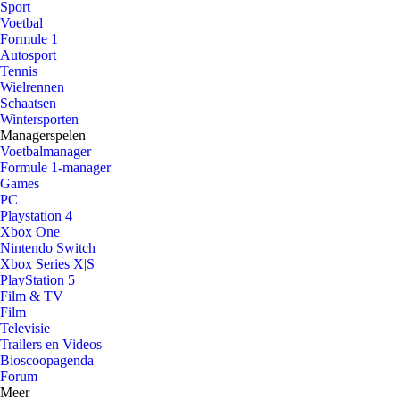
Sport
Voetbal
Formule 1
Autosport
Tennis
Wielrennen
Schaatsen
Wintersporten
Managerspelen
Voetbalmanager
Formule 1-manager
Games
PC
Playstation 4
Xbox One
Nintendo Switch
Xbox Series X|S
PlayStation 5
Film & TV
Film
Televisie
Trailers en Videos
Bioscoopagenda
Forum
Meer