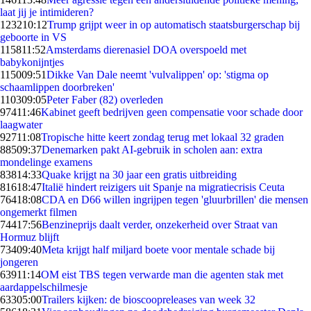
laat jij je intimideren?
1232
10:12
Trump grijpt weer in op automatisch staatsburgerschap bij
geboorte in VS
1158
11:52
Amsterdams dierenasiel DOA overspoeld met
babykonijntjes
1150
09:51
Dikke Van Dale neemt 'vulvalippen' op: 'stigma op
schaamlippen doorbreken'
1103
09:05
Peter Faber (82) overleden
974
11:46
Kabinet geeft bedrijven geen compensatie voor schade door
laagwater
927
11:08
Tropische hitte keert zondag terug met lokaal 32 graden
885
09:37
Denemarken pakt AI-gebruik in scholen aan: extra
mondelinge examens
838
14:33
Quake krijgt na 30 jaar een gratis uitbreiding
816
18:47
Italië hindert reizigers uit Spanje na migratiecrisis Ceuta
764
18:08
CDA en D66 willen ingrijpen tegen 'gluurbrillen' die mensen
ongemerkt filmen
744
17:56
Benzineprijs daalt verder, onzekerheid over Straat van
Hormuz blijft
734
09:40
Meta krijgt half miljard boete voor mentale schade bij
jongeren
639
11:14
OM eist TBS tegen verwarde man die agenten stak met
aardappelschilmesje
633
05:00
Trailers kijken: de bioscoopreleases van week 32