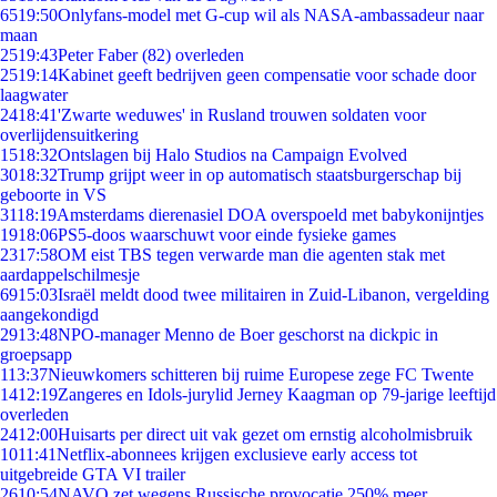
65
19:50
Onlyfans-model met G-cup wil als NASA-ambassadeur naar
maan
25
19:43
Peter Faber (82) overleden
25
19:14
Kabinet geeft bedrijven geen compensatie voor schade door
laagwater
24
18:41
'Zwarte weduwes' in Rusland trouwen soldaten voor
overlijdensuitkering
15
18:32
Ontslagen bij Halo Studios na Campaign Evolved
30
18:32
Trump grijpt weer in op automatisch staatsburgerschap bij
geboorte in VS
31
18:19
Amsterdams dierenasiel DOA overspoeld met babykonijntjes
19
18:06
PS5-doos waarschuwt voor einde fysieke games
23
17:58
OM eist TBS tegen verwarde man die agenten stak met
aardappelschilmesje
69
15:03
Israël meldt dood twee militairen in Zuid-Libanon, vergelding
aangekondigd
29
13:48
NPO-manager Menno de Boer geschorst na dickpic in
groepsapp
1
13:37
Nieuwkomers schitteren bij ruime Europese zege FC Twente
14
12:19
Zangeres en Idols-jurylid Jerney Kaagman op 79-jarige leeftijd
overleden
24
12:00
Huisarts per direct uit vak gezet om ernstig alcoholmisbruik
10
11:41
Netflix-abonnees krijgen exclusieve early access tot
uitgebreide GTA VI trailer
26
10:54
NAVO zet wegens Russische provocatie 250% meer