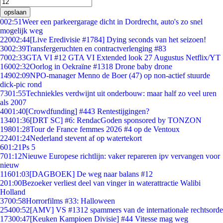
opslaan
0
02:51
Weer een parkeergarage dicht in Dordrecht, auto's zo snel
mogelijk weg
220
02:44
[Live Eredivisie #1784] Dying seconds van het seizoen!
30
02:39
Transfergeruchten en contractverlenging #83
70
02:33
GTA VI #12 GTA VI Extended look 27 Augustus Netflix/YT
160
02:32
Oorlog in Oekraïne #1318 Drone baby drone
149
02:09
NPO-manager Menno de Boer (47) op non-actief stuurde
dick-pic rond
73
01:55
Techniekles verdwijnt uit onderbouw: maar half zo veel uren
als 2007
40
01:40
[Crowdfunding] #443 Rentestijgingen?
134
01:36
[DRT SC] #6: RendacGoden sponsored by TONZON
198
01:28
Tour de France femmes 2026 #4 op de Ventoux
224
01:24
Nederland stevent af op watertekort
6
01:21
Ps 5
7
01:12
Nieuwe Europese richtlijn: vaker repareren ipv vervangen voor
nieuw
116
01:03
[DAGBOEK] De weg naar balans #12
2
01:00
Bezoeker verliest deel van vinger in waterattractie Walibi
Holland
37
00:58
Horrorfilms #33: Halloween
254
00:52
[AMV] VS #1312 spammers van de internationale rechtsorde
173
00:47
[Keuken Kampioen Divisie] #44 Vitesse mag weg