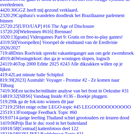
overledenen.
44
20:30
GGZ heeft mij gezond verklaard.
23
20:29
Capibara's wandelen doodleuk het Braziliaanse parlement
binnen
257
20:25
[UFO/UAP] #16 The Age of Disclosure
137
20:20
[Wielrennen #616] Brennan!
10
20:13
[gratis] Videogames Part 9: Gratis en free-to-play games!
43
19:50
[Voorspellen] Voorspel de eindstand van de Eredivisie
2026/2027
7
19:48
Dries Roelvink spreekt vakantieganger aan om gele zwembroek
49
19:46
Woningtekort: dus ga je woningen slopen, logisch
241
19:46
Top 2000 Editie 2025 #243 Alle dikzakken willen op je
lijken
4
19:42
Last minute balie Schiphol
8
19:39
[2023] Australië: Voyager - Promise #2 - Ze komen naar
Tilburg
74
19:36
Een tactische/militaire analyse van het front in Oekraïne #31
148
19:32
[SBS6] Vandaag Inside #136 - Boekje pluggen.
5
19:29
Ik ga de fok-toto winnen dit jaar
273
19:25
Het enige echte LEGO-topic #45 LEGOOOOOOOOOOO
235
19:13
Frontpage Feedback Topic #60
9
19:07
14-jarige leerling Thailand schiet grootouders en leraren dood
14
19:06
Prijs Bar le duc rood in het buitenland
169
18:58
[Centraal] kattenfotoos deel 122
182
18:58
[ONLINE] Roddelpraat Topic #21