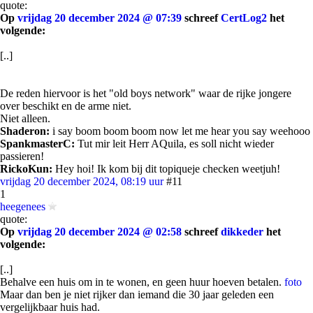
quote:
Op
vrijdag 20 december 2024 @ 07:39
schreef
CertLog2
het
volgende:
[..]
De reden hiervoor is het "old boys network" waar de rijke jongere
over beschikt en de arme niet.
Niet alleen.
Shaderon:
i say boom boom boom now let me hear you say weehooo
SpankmasterC:
Tut mir leit Herr AQuila, es soll nicht wieder
passieren!
RickoKun:
Hey hoi! Ik kom bij dit topiqueje checken weetjuh!
vrijdag 20 december 2024, 08:19 uur
#11
1
heegenees
quote:
Op
vrijdag 20 december 2024 @ 02:58
schreef
dikkeder
het
volgende:
[..]
Behalve een huis om in te wonen, en geen huur hoeven betalen.
foto
Maar dan ben je niet rijker dan iemand die 30 jaar geleden een
vergelijkbaar huis had.