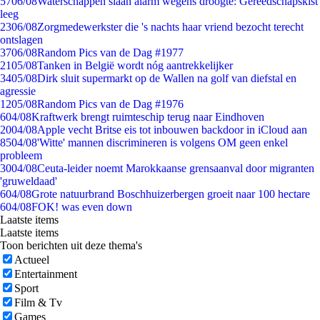
57
06/08
Waterschappen slaan alarm wegens droogte: Gereedschapskist
leeg
23
06/08
Zorgmedewerkster die 's nachts haar vriend bezocht terecht
ontslagen
37
06/08
Random Pics van de Dag #1977
21
05/08
Tanken in België wordt nóg aantrekkelijker
34
05/08
Dirk sluit supermarkt op de Wallen na golf van diefstal en
agressie
12
05/08
Random Pics van de Dag #1976
6
04/08
Kraftwerk brengt ruimteschip terug naar Eindhoven
20
04/08
Apple vecht Britse eis tot inbouwen backdoor in iCloud aan
85
04/08
'Witte' mannen discrimineren is volgens OM geen enkel
probleem
30
04/08
Ceuta-leider noemt Marokkaanse grensaanval door migranten
'gruweldaad'
6
04/08
Grote natuurbrand Boschhuizerbergen groeit naar 100 hectare
6
04/08
FOK! was even down
Laatste items
Laatste items
Toon berichten uit deze thema's
Actueel
Entertainment
Sport
Film & Tv
Games