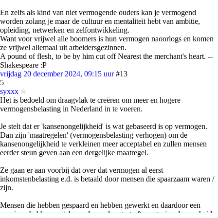
En zelfs als kind van niet vermogende ouders kan je vermogend
worden zolang je maar de cultuur en mentaliteit hebt van ambitie,
opleiding, netwerken en zelfontwikkeling.
Want voor vrijwel alle boomers is hun vermogen naoorlogs en komen
ze vrijwel allemaal uit arbeidersgezinnen.
A pound of flesh, to be by him cut off Nearest the merchant's heart. --
Shakespeare :P
vrijdag 20 december 2024, 09:15 uur
#13
5
syxxx
Het is bedoeld om draagvlak te creëren om meer en hogere
vermogensbelasting in Nederland in te voeren.
Je stelt dat er 'kansenongelijkheid' is wat gebaseerd is op vermogen.
Dan zijn 'maatregelen' (vermogensbelasting verhogen) om de
kansenongelijkheid te verkleinen meer acceptabel en zullen mensen
eerder steun geven aan een dergelijke maatregel.
Ze gaan er aan voorbij dat over dat vermogen al eerst
inkomstenbelasting e.d. is betaald door mensen die spaarzaam waren /
zijn.
Mensen die hebben gespaard en hebben gewerkt en daardoor een
pensioen hebben opgebouwd, worden gestraft aangezien de overheid