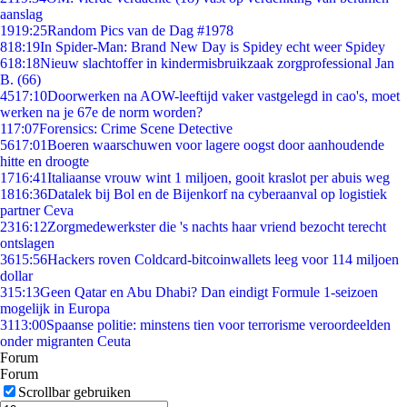
aanslag
19
19:25
Random Pics van de Dag #1978
8
18:19
In Spider-Man: Brand New Day is Spidey echt weer Spidey
6
18:18
Nieuw slachtoffer in kindermisbruikzaak zorgprofessional Jan
B. (66)
45
17:10
Doorwerken na AOW-leeftijd vaker vastgelegd in cao's, moet
werken na je 67e de norm worden?
1
17:07
Forensics: Crime Scene Detective
56
17:01
Boeren waarschuwen voor lagere oogst door aanhoudende
hitte en droogte
17
16:41
Italiaanse vrouw wint 1 miljoen, gooit kraslot per abuis weg
18
16:36
Datalek bij Bol en de Bijenkorf na cyberaanval op logistiek
partner Ceva
23
16:12
Zorgmedewerkster die 's nachts haar vriend bezocht terecht
ontslagen
36
15:56
Hackers roven Coldcard-bitcoinwallets leeg voor 114 miljoen
dollar
3
15:13
Geen Qatar en Abu Dhabi? Dan eindigt Formule 1-seizoen
mogelijk in Europa
31
13:00
Spaanse politie: minstens tien voor terrorisme veroordeelden
onder migranten Ceuta
Forum
Forum
Scrollbar gebruiken