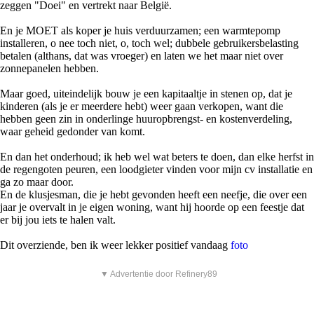
zeggen "Doei" en vertrekt naar België.
En je MOET als koper je huis verduurzamen; een warmtepomp
installeren, o nee toch niet, o, toch wel; dubbele gebruikersbelasting
betalen (althans, dat was vroeger) en laten we het maar niet over
zonnepanelen hebben.
Maar goed, uiteindelijk bouw je een kapitaaltje in stenen op, dat je
kinderen (als je er meerdere hebt) weer gaan verkopen, want die
hebben geen zin in onderlinge huuropbrengst- en kostenverdeling,
waar geheid gedonder van komt.
En dan het onderhoud; ik heb wel wat beters te doen, dan elke herfst in
de regengoten peuren, een loodgieter vinden voor mijn cv installatie en
ga zo maar door.
En de klusjesman, die je hebt gevonden heeft een neefje, die over een
jaar je overvalt in je eigen woning, want hij hoorde op een feestje dat
er bij jou iets te halen valt.
Dit overziende, ben ik weer lekker positief vandaag
foto
▼ Advertentie door Refinery89