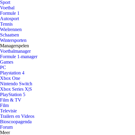
Sport
Voetbal
Formule 1
Autosport
Tennis
Wielrennen
Schaatsen
Wintersporten
Managerspelen
Voetbalmanager
Formule 1-manager
Games
PC
Playstation 4
Xbox One
Nintendo Switch
Xbox Series X|S
PlayStation 5
Film & TV
Film
Televisie
Trailers en Videos
Bioscoopagenda
Forum
Meer