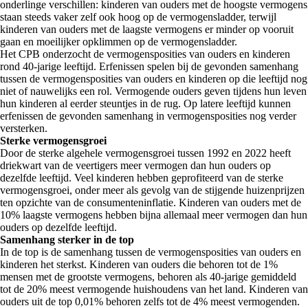
onderlinge verschillen: kinderen van ouders met de hoogste vermogens
staan steeds vaker zelf ook hoog op de vermogensladder, terwijl
kinderen van ouders met de laagste vermogens er minder op vooruit
gaan en moeilijker opklimmen op de vermogensladder.
Het CPB onderzocht de vermogensposities van ouders en kinderen
rond 40-jarige leeftijd. Erfenissen spelen bij de gevonden samenhang
tussen de vermogensposities van ouders en kinderen op die leeftijd nog
niet of nauwelijks een rol. Vermogende ouders geven tijdens hun leven
hun kinderen al eerder steuntjes in de rug. Op latere leeftijd kunnen
erfenissen de gevonden samenhang in vermogensposities nog verder
versterken.
Sterke vermogensgroei
Door de sterke algehele vermogensgroei tussen 1992 en 2022 heeft
driekwart van de veertigers meer vermogen dan hun ouders op
dezelfde leeftijd. Veel kinderen hebben geprofiteerd van de sterke
vermogensgroei, onder meer als gevolg van de stijgende huizenprijzen
ten opzichte van de consumenteninflatie. Kinderen van ouders met de
10% laagste vermogens hebben bijna allemaal meer vermogen dan hun
ouders op dezelfde leeftijd.
Samenhang sterker in de top
In de top is de samenhang tussen de vermogensposities van ouders en
kinderen het sterkst. Kinderen van ouders die behoren tot de 1%
mensen met de grootste vermogens, behoren als 40-jarige gemiddeld
tot de 20% meest vermogende huishoudens van het land. Kinderen van
ouders uit de top 0,01% behoren zelfs tot de 4% meest vermogenden.