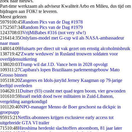
zoek naar nieuws.
Part-time werkzaam als adviseur Kwaliteit Arbo en Milieu, dus tijd om
bijdragen aan FOK! te leveren.
Meest gelezen
59791
00:45
Random Pics van de Dag #1978
17525
07:34
Random Pics van de Dag #1979
12437
08:03
VrijMiBabes #316 (not very sfw!)
2164
14:35
Onlyfans-model met G-cup wil als NASA-ambassadeur
naar maan
1480
14:09
Huisarts per direct uit vak gezet om ernstig alcoholmisbruik
1387
19:42
'Zwarte weduwes' in Rusland trouwen soldaten voor
overlijdensuitkering
1380
20:03
Trump wil dat J.D. Vance hem in 2028 opvolgt
1093
11:27
Capibara's lopen Braziliaans parlementsgebouw Mato
Grosso binnen
1051
18:20
Zangeres en Idols-jurylid Jerney Kaagman op 79-jarige
leeftijd overleden
1046
20:11
Duitser (93) crasht met quad tegen boom, vier gewonden
1016
10:59
Israël meldt dood twee militairen in Zuid-Libanon,
vergelding aangekondigd
1011
20:40
NPO-manager Menno de Boer geschorst na dickpic in
groepsapp
959
15:21
Netflix-abonnees krijgen exclusieve early access tot
uitgebreide GTA VI trailer
715
10:48
Hiroshima herdenkt slachtoffers atoombom, 81 jaar later