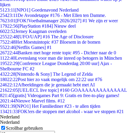
lijken
51
23:11
[NPO1] Goedenavond Nederland
254
23:11
De Avondetappe #176 - Met Ellen ten Damme.
76
23:01
[FOK!Voetbalmanager 2026/2027] #1 We zijn er weer
179
22:56
[PlayStation #184] Nieuw deel
60
22:52
Jerney Kaagman overleden
255
22:48
[UFO/UAP] #16 The Age of Disclosure
75
22:48
Het Moestuintopic #37 Bloesem in de bomen
55
22:46
[Netflix Games] #1
267
22:44
Banken met hoge rente topic #95 - Dichter naar de 0
11
22:40
Levenslang voor man die inreed op betogers in München
195
22:29
[Conference League Donderdag 20:00 uur] Ajax -
Shelbourne FC #2
43
22:28
[Nintendo & Sony] The Legend of Zelda
180
22:22
Post hier zo vaak mogelijk om 22:22 uur #76
246
22:12
Afbeeldingen die je gemaakt hebt met AI
216
22:05
[UEL/ECL live topic] #160 GOAAAAAAAAAAAAAL
8
21:45
[gratis] Videogames Part 9: Gratis en free-to-play games!
20
21:44
Nieuwe Marvel films. #12
99
21:39
[NPO1] Het Familiediner #23 - te allen tijden
134
21:33
FOK!ers die stoppen met alcohol - waar we stoppen #21
Nederland
Nederland
Scrollbar gebruiken