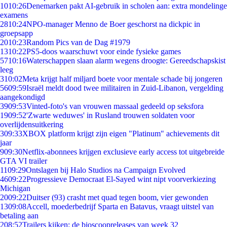
10
10:26
Denemarken pakt AI-gebruik in scholen aan: extra mondelinge
examens
28
10:24
NPO-manager Menno de Boer geschorst na dickpic in
groepsapp
20
10:23
Random Pics van de Dag #1979
13
10:22
PS5-doos waarschuwt voor einde fysieke games
57
10:16
Waterschappen slaan alarm wegens droogte: Gereedschapskist
leeg
3
10:02
Meta krijgt half miljard boete voor mentale schade bij jongeren
56
09:59
Israël meldt dood twee militairen in Zuid-Libanon, vergelding
aangekondigd
39
09:53
Vinted-foto's van vrouwen massaal gedeeld op seksfora
19
09:52
'Zwarte weduwes' in Rusland trouwen soldaten voor
overlijdensuitkering
3
09:33
XBOX platform krijgt zijn eigen "Platinum" achievements dit
jaar
9
09:30
Netflix-abonnees krijgen exclusieve early access tot uitgebreide
GTA VI trailer
11
09:29
Ontslagen bij Halo Studios na Campaign Evolved
46
09:22
Progressieve Democraat El-Sayed wint nipt voorverkiezing
Michigan
20
09:22
Duitser (93) crasht met quad tegen boom, vier gewonden
13
09:08
Accell, moederbedrijf Sparta en Batavus, vraagt uitstel van
betaling aan
2
08:52
Trailers kijken: de bioscoopreleases van week 32