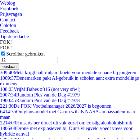
Weblog
Fotoboek
Prijsvragen
Contact
Colofon
Feedback
Tip de redactie
FOK!
FOK!
Scrollbar gebruiken
opslaan
3
09:40
Meta krijgt half miljard boete voor mentale schade bij jongeren
10
09:37
Denemarken pakt AI-gebruik in scholen aan: extra mondelinge
examens
1
08:03
VrijMiBabes #316 (not very sfw!)
20
07:34
Random Pics van de Dag #1979
19
00:45
Random Pics van de Dag #1978
2
21:30
De FOK!Voetbalmanager 2026/2027 is begonnen
64
14:35
Onlyfans-model met G-cup wil als NASA-ambassadeur naar
maan
22
14:09
Huisarts per direct uit vak gezet om ernstig alcoholmisbruik
18
06/08
Drone met explosieven bij Duits vliegveld voedt vrees voor
hybride aanval