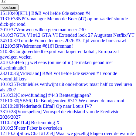
opslaan
151
10:40
[RTL] B&B vol liefde 6de seizoen #4
113
10:38
NPO-manager Menno de Boer (47) op non-actief stuurde
dick-pic rond
20
10:37
Vrouwen willen geen man meer #30
43
10:37
GTA VI #12 GTA VI Extended look 27 Augustus Netflix/YT
245
10:37
Tour de France femmes 2026 #3 Tijd voor de borstcrawl
112
10:36
[Wielrennen #616] Brennan!
5
10:36
Congo verbiedt export van koper en kobalt, Europa zal
gevolgen voelen
24
10:36
Heb jij wel eens (online of irl) te maken gehad met
discriminatie?
232
10:35
[Videoland] B&B vol liefde 6de seizoen #1 voor de
vooruitkijkers
10
10:35
Techniekles verdwijnt uit onderbouw: maar half zo veel uren
als 2007
15
10:32
[Crowdfunding] #443 Rentestijgingen?
216
10:30
[SBS6] De Bondgenoten #317 We dansen de macaroni
126
10:28
[Nederlands Elftal] Op naar Louis IV?
33
10:28
[Voorspellen] Voorspel de eindstand van de Eredivisie
2026/2027
11
10:25
[RTL4] Bestemming X
10
10:25
Peter Faber is overleden
121
10:25
[ShowChat #1259] Waar we gezellig klagen over de warmte