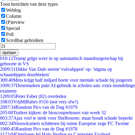
Toon berichten van deze types
Weblog
Column
(P)review
Special
Poll
Scrollbar gebruiken
opslaan
0
10:12
Trump grijpt weer in op automatisch staatsburgerschap bij
geboorte in VS
20
09:51
Dikke Van Dale neemt 'vulvalippen' op: 'stigma op
schaamlippen doorbreken'
3
09:40
Meta krijgt half miljard boete voor mentale schade bij jongeren
10
09:37
Denemarken pakt AI-gebruik in scholen aan: extra mondelinge
examens
12
09:05
Peter Faber (82) overleden
1
08:03
VrijMiBabes #316 (not very sfw!)
20
07:34
Random Pics van de Dag #1979
2
05:00
Trailers kijken: de bioscoopreleases van week 32
0
03:37
Ajax veel te sterk voor Shelbourne, maar houdt schade beperkt
0
02:34
Nieuwkomers schitteren bij ruime Europese zege FC Twente
19
00:45
Random Pics van de Dag #1978
11
22:04
Ontslagen bij Halo Studios na Campaign Evolved