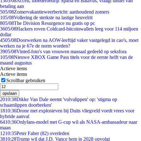
13
05/08
Accell, moederbedrijf Sparta en Batavus, vraagt uitstel van
betaling aan
5
05/08
Zomervakantieweerbericht: aanhoudend zomers
1
05/08
Vollering de sterkste na lastige heuvelrit
8
05/08
The Division Resurgence nu gratis op pc
36
05/08
Hackers roven Coldcard-bitcoinwallets leeg voor 114 miljoen
dollar
45
05/08
Doorwerken na AOW-leeftijd vaker vastgelegd in cao's, moet
werken na je 67e de norm worden?
39
05/08
Vinted-foto's van vrouwen massaal gedeeld op seksfora
1
05/08
Nieuwe XBOX Game Pass titels voor de eerste helft van de
maand augustus
Actieve items
Actieve items
Scrollbar gebruiken
opslaan
20
10:38
Dikke Van Dale neemt 'vulvalippen' op: 'stigma op
schaamlippen doorbreken'
18
10:36
Drone met explosieven bij Duits vliegveld voedt vrees voor
hybride aanval
64
10:36
Onlyfans-model met G-cup wil als NASA-ambassadeur naar
maan
12
10:35
Peter Faber (82) overleden
38
10:28
Trump wil dat J.D. Vance hem in 2028 opvolgt