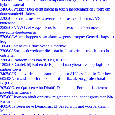
hybride aanval
34
06/08
Wakker Dier dient klacht in tegen insectenfabriek Protix om
duurzaamheidsclaims
22
06/08
Iran en Oman eens over route Straat van Hormuz, VS
buitenspel
25
06/08
NAVO zet wegens Russische provocatie 250% meer
gevechtsvliegtuigen in
57
06/08
Waterschappen slaan alarm wegens droogte: Gereedschapskist
leeg
1
06/08
Forensics: Crime Scene Detective
23
06/08
Zorgmedewerkster die 's nachts haar vriend bezocht terecht
ontslagen
37
06/08
Random Pics van de Dag #1977
18
05/08
Datalek bij Bol en de Bijenkorf na cyberaanval op logistiek
partner Ceva
34
05/08
Kind overleden na aanrijding door AH-bestelbus in Dordrecht
6
05/08
Nieuw slachtoffer in kindermisbruikzaak zorgprofessional Jan
B. (66)
3
05/08
Geen Qatar en Abu Dhabi? Dan eindigt Formule 1-seizoen
mogelijk in Europa
5
05/08
Litouwen vindt opnieuw migrantentunnel onder grens met Wit-
Rusland
46
05/08
Progressieve Democraat El-Sayed wint nipt voorverkiezing
Michigan