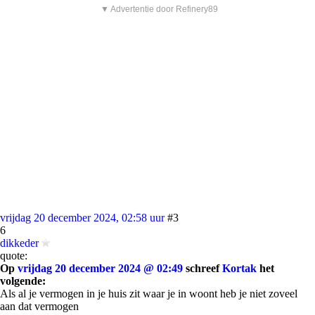
▼ Advertentie door Refinery89
vrijdag 20 december 2024, 02:58 uur
#3
6
dikkeder
quote:
Op
vrijdag 20 december 2024 @ 02:49
schreef
Kortak
het
volgende:
Als al je vermogen in je huis zit waar je in woont heb je niet zoveel
aan dat vermogen