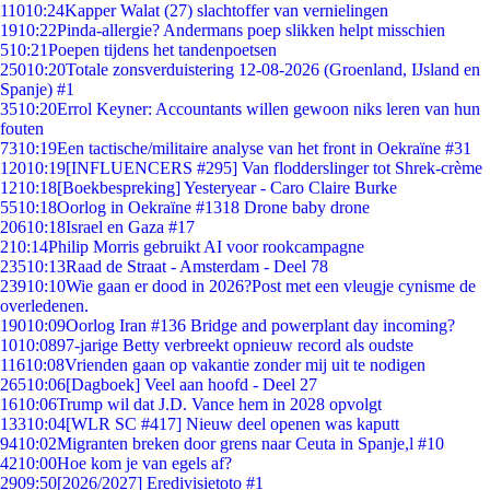
110
10:24
Kapper Walat (27) slachtoffer van vernielingen
19
10:22
Pinda-allergie? Andermans poep slikken helpt misschien
5
10:21
Poepen tijdens het tandenpoetsen
250
10:20
Totale zonsverduistering 12-08-2026 (Groenland, IJsland en
Spanje) #1
35
10:20
Errol Keyner: Accountants willen gewoon niks leren van hun
fouten
73
10:19
Een tactische/militaire analyse van het front in Oekraïne #31
120
10:19
[INFLUENCERS #295] Van flodderslinger tot Shrek-crème
12
10:18
[Boekbespreking] Yesteryear - Caro Claire Burke
55
10:18
Oorlog in Oekraïne #1318 Drone baby drone
206
10:18
Israel en Gaza #17
2
10:14
Philip Morris gebruikt AI voor rookcampagne
235
10:13
Raad de Straat - Amsterdam - Deel 78
239
10:10
Wie gaan er dood in 2026?Post met een vleugje cynisme de
overledenen.
190
10:09
Oorlog Iran #136 Bridge and powerplant day incoming?
10
10:08
97-jarige Betty verbreekt opnieuw record als oudste
116
10:08
Vrienden gaan op vakantie zonder mij uit te nodigen
265
10:06
[Dagboek] Veel aan hoofd - Deel 27
16
10:06
Trump wil dat J.D. Vance hem in 2028 opvolgt
133
10:04
[WLR SC #417] Nieuw deel openen was kaputt
94
10:02
Migranten breken door grens naar Ceuta in Spanje,l #10
42
10:00
Hoe kom je van egels af?
29
09:50
[2026/2027] Eredivisietoto #1