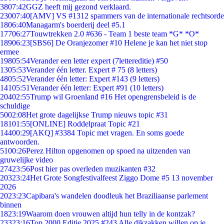
38
07:42
GGZ heeft mij gezond verklaard.
230
07:40
[AMV] VS #1312 spammers van de internationale rechtsorde
18
06:40
Managarm's boerderij deel #5.1
177
06:27
Touwtrekken 2.0 #636 - Team 1 beste team *G* *O*
189
06:23
[SBS6] De Oranjezomer #10 Helene je kan het niet stop
ermee
198
05:54
Verander een letter expert (7lettereditie) #50
13
05:53
Verander één letter. Expert # 75 (8 letters)
48
05:52
Verander één letter: Expert #143 (9 letters)
141
05:51
Verander één letter: Expert #91 (10 letters)
204
02:55
Trump wil Groenland #16 Het opengrensbeleid is de
schuldige
50
02:08
Het grote dagelijkse Trump nieuws topic #31
181
01:55
[ONLINE] Roddelpraat Topic #21
144
00:29
[AKQ] #3384 Topic met vragen. En soms goede
antwoorden.
51
00:26
Perez Hilton opgenomen op spoed na uitzenden van
gruwelijke video
274
23:56
Post hier pas overleden muzikanten #32
203
23:24
Het Grote Songfestivalfeest Ziggo Dome #5 13 november
2026
20
23:23
Capibara's wandelen doodleuk het Braziliaanse parlement
binnen
18
23:19
Waarom doen vrouwen altijd hun telly in de kontzak?
233
23:16
Top 2000 Editie 2025 #243 Alle dikzakken willen op je