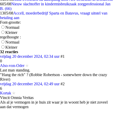
6
05/08
Nieuw slachtoffer in kindermisbruikzaak zorgprofessional Jan
B. (66)
13
05/08
Accell, moederbedrijf Sparta en Batavus, vraagt uitstel van
betaling aan
Font-grootte:
Normaal
Kleiner
regelhoogte :
Normaal
Kleiner
32 reacties
vrijdag 20 december 2024, 02:34 uur
#1
0
Also-von-Oder
Last man standing.
"Hang the rich" ? (Robbie Robertson - somewhere down the crazy
River)
vrijdag 20 december 2024, 02:49 uur
#2
6
Kortak
Vincit Omnia Veritas
Als al je vermogen in je huis zit waar je in woont heb je niet zoveel
aan dat vermogen