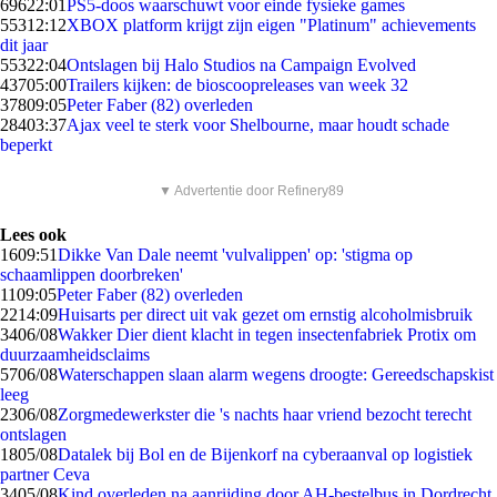
696
22:01
PS5-doos waarschuwt voor einde fysieke games
553
12:12
XBOX platform krijgt zijn eigen "Platinum" achievements
dit jaar
553
22:04
Ontslagen bij Halo Studios na Campaign Evolved
437
05:00
Trailers kijken: de bioscoopreleases van week 32
378
09:05
Peter Faber (82) overleden
284
03:37
Ajax veel te sterk voor Shelbourne, maar houdt schade
beperkt
▼ Advertentie door Refinery89
Lees ook
16
09:51
Dikke Van Dale neemt 'vulvalippen' op: 'stigma op
schaamlippen doorbreken'
11
09:05
Peter Faber (82) overleden
22
14:09
Huisarts per direct uit vak gezet om ernstig alcoholmisbruik
34
06/08
Wakker Dier dient klacht in tegen insectenfabriek Protix om
duurzaamheidsclaims
57
06/08
Waterschappen slaan alarm wegens droogte: Gereedschapskist
leeg
23
06/08
Zorgmedewerkster die 's nachts haar vriend bezocht terecht
ontslagen
18
05/08
Datalek bij Bol en de Bijenkorf na cyberaanval op logistiek
partner Ceva
34
05/08
Kind overleden na aanrijding door AH-bestelbus in Dordrecht