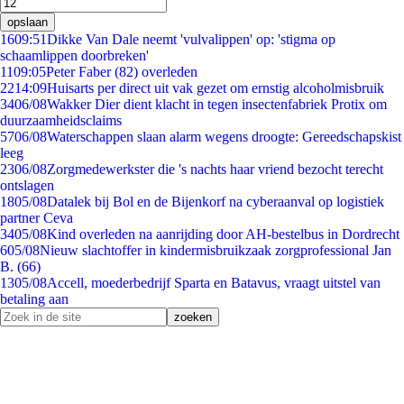
opslaan
16
09:51
Dikke Van Dale neemt 'vulvalippen' op: 'stigma op
schaamlippen doorbreken'
11
09:05
Peter Faber (82) overleden
22
14:09
Huisarts per direct uit vak gezet om ernstig alcoholmisbruik
34
06/08
Wakker Dier dient klacht in tegen insectenfabriek Protix om
duurzaamheidsclaims
57
06/08
Waterschappen slaan alarm wegens droogte: Gereedschapskist
leeg
23
06/08
Zorgmedewerkster die 's nachts haar vriend bezocht terecht
ontslagen
18
05/08
Datalek bij Bol en de Bijenkorf na cyberaanval op logistiek
partner Ceva
34
05/08
Kind overleden na aanrijding door AH-bestelbus in Dordrecht
6
05/08
Nieuw slachtoffer in kindermisbruikzaak zorgprofessional Jan
B. (66)
13
05/08
Accell, moederbedrijf Sparta en Batavus, vraagt uitstel van
betaling aan