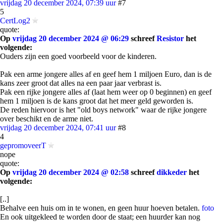
vrijdag 20 december 2024, 07:39 uur
#7
5
CertLog2
quote:
Op
vrijdag 20 december 2024 @ 06:29
schreef
Resistor
het
volgende:
Ouders zijn een goed voorbeeld voor de kinderen.
Pak een arme jongere alles af en geef hem 1 miljoen Euro, dan is de
kans zeer groot dat alles na een paar jaar verbrast is.
Pak een rijke jongere alles af (laat hem weer op 0 beginnen) en geef
hem 1 miljoen is de kans groot dat het meer geld geworden is.
De reden hiervoor is het "old boys network" waar de rijke jongere
over beschikt en de arme niet.
vrijdag 20 december 2024, 07:41 uur
#8
4
gepromoveerT
nope
quote:
Op
vrijdag 20 december 2024 @ 02:58
schreef
dikkeder
het
volgende:
[..]
Behalve een huis om in te wonen, en geen huur hoeven betalen.
foto
En ook uitgekleed te worden door de staat; een huurder kan nog