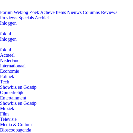
Forum
Weblog
Zoek
Actieve Items
Nieuws
Columns
Reviews
Previews
Specials
Archief
Inloggen
fok.nl
Inloggen
fok.nl
Actueel
Nederland
Internationaal
Economie
Politiek
Tech
Showbiz en Gossip
Opmerkelijk
Entertainment
Showbiz en Gossip
Muziek
Film
Televisie
Media & Cultuur
Bioscoopagenda