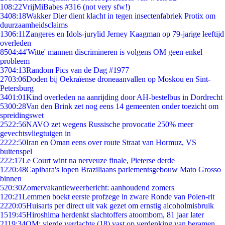
1
08:22
VrijMiBabes #316 (not very sfw!)
34
08:18
Wakker Dier dient klacht in tegen insectenfabriek Protix om
duurzaamheidsclaims
13
06:11
Zangeres en Idols-jurylid Jerney Kaagman op 79-jarige leeftijd
overleden
85
04:44
'Witte' mannen discrimineren is volgens OM geen enkel
probleem
37
04:13
Random Pics van de Dag #1977
27
03:06
Doden bij Oekraïense droneaanvallen op Moskou en Sint-
Petersburg
34
01:01
Kind overleden na aanrijding door AH-bestelbus in Dordrecht
53
00:28
Van den Brink zet nog eens 14 gemeenten onder toezicht om
spreidingswet
25
22:56
NAVO zet wegens Russische provocatie 250% meer
gevechtsvliegtuigen in
22
22:50
Iran en Oman eens over route Straat van Hormuz, VS
buitenspel
2
22:17
Le Court wint na nerveuze finale, Pieterse derde
12
20:48
Capibara's lopen Braziliaans parlementsgebouw Mato Grosso
binnen
5
20:30
Zomervakantieweerbericht: aanhoudend zomers
1
20:21
Lemmen boekt eerste profzege in zware Ronde van Polen-rit
22
20:05
Huisarts per direct uit vak gezet om ernstig alcoholmisbruik
15
19:45
Hiroshima herdenkt slachtoffers atoombom, 81 jaar later
21
19:34
OM: vierde verdachte (18) vast op verdenking van beramen