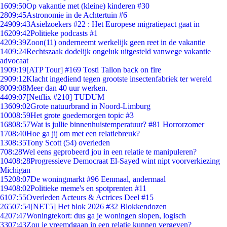
16
09:50
Op vakantie met (kleine) kinderen #30
28
09:45
Astronomie in de Achtertuin #6
249
09:43
Asielzoekers #22 : Het Europese migratiepact gaat in
162
09:42
Politieke podcasts #1
42
09:39
Zoon(11) onderneemt werkelijk geen reet in de vakantie
14
09:24
Rechtszaak dodelijk ongeluk uitgesteld vanwege vakantie
advocaat
19
09:19
[ATP Tour] #169 Tosti Tallon back on fire
29
09:12
Klacht ingediend tegen grootste insectenfabriek ter wereld
80
09:08
Meer dan 40 uur werken.
44
09:07
[Netflix #210] TUDUM
136
09:02
Grote natuurbrand in Noord-Limburg
100
08:59
Het grote goedemorgen topic #3
168
08:57
Wat is jullie binnenhuistemperatuur? #81 Horrorzomer
17
08:40
Hoe ga jij om met een relatiebreuk?
13
08:35
Tony Scott (54) overleden
7
08:28
Wel eens geprobeerd jou in een relatie te manipuleren?
104
08:28
Progressieve Democraat El-Sayed wint nipt voorverkiezing
Michigan
152
08:07
De woningmarkt #96 Eenmaal, andermaal
194
08:02
Politieke meme's en spotprenten #11
61
07:55
Overleden Acteurs & Actrices Deel #15
265
07:54
[NET5] Het blok 2026 #32 Blokkendozen
42
07:47
Woningtekort: dus ga je woningen slopen, logisch
33
07:43
Zou je vreemdgaan in een relatie kunnen vergeven?