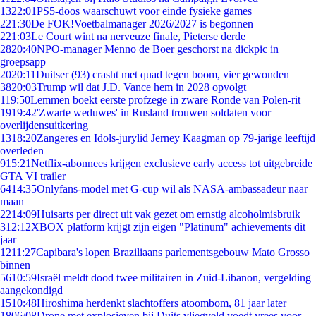
13
22:01
PS5-doos waarschuwt voor einde fysieke games
2
21:30
De FOK!Voetbalmanager 2026/2027 is begonnen
2
21:03
Le Court wint na nerveuze finale, Pieterse derde
28
20:40
NPO-manager Menno de Boer geschorst na dickpic in
groepsapp
20
20:11
Duitser (93) crasht met quad tegen boom, vier gewonden
38
20:03
Trump wil dat J.D. Vance hem in 2028 opvolgt
1
19:50
Lemmen boekt eerste profzege in zware Ronde van Polen-rit
19
19:42
'Zwarte weduwes' in Rusland trouwen soldaten voor
overlijdensuitkering
13
18:20
Zangeres en Idols-jurylid Jerney Kaagman op 79-jarige leeftijd
overleden
9
15:21
Netflix-abonnees krijgen exclusieve early access tot uitgebreide
GTA VI trailer
64
14:35
Onlyfans-model met G-cup wil als NASA-ambassadeur naar
maan
22
14:09
Huisarts per direct uit vak gezet om ernstig alcoholmisbruik
3
12:12
XBOX platform krijgt zijn eigen "Platinum" achievements dit
jaar
12
11:27
Capibara's lopen Braziliaans parlementsgebouw Mato Grosso
binnen
56
10:59
Israël meldt dood twee militairen in Zuid-Libanon, vergelding
aangekondigd
15
10:48
Hiroshima herdenkt slachtoffers atoombom, 81 jaar later
18
06/08
Drone met explosieven bij Duits vliegveld voedt vrees voor