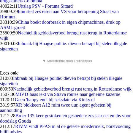
drugskartels Colombia
400
22:11
Uitslag PSV - Fortuna Sittard
398
09:39
Iran stelt zes eisen aan VS voor heropening Straat van
Hormuz
383
10:39
China boekt doorbraak in eigen chipmachines, druk op
ASML groeit
355
09:50
Nachtelijk gebiedsverbod brengt rust terug in Rotterdamse
wijk
300
10:03
Inbraak bij Haagse politie: dieven betrapt bij stelen illegale
sigaretten
▼ Advertentie door Refinery89
Lees ook
3
10:03
Inbraak bij Haagse politie: dieven betrapt bij stelen illegale
sigaretten
8
09:50
Nachtelijk gebiedsverbod brengt rust terug in Rotterdamse wijk
15
07:36
MIVD-baas lekt via Strava routes naar geheime kazerne
11
20:11
Geen 'happy end' bij seksdate via Kinky.nl
38
19:57
XR blokkeert A12 ruim twee uur, agent gebeten bij
aanhouding
12
12:28
Broer 135 keer gestoken en gesneden: zes jaar cel en tbs voor
doodslag Gouda
21
12:17
RIVM vindt PFAS in al de geteste moedermelk, borstvoeding
blijft advies