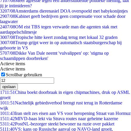
71
07/08
Meer agressie tegen een andersluidende politieke mening, laat
jij je intimideren?
32
07/08
Amsterdams dierenasiel DOA overspoeld met babykonijntjes
29
07/08
Kabinet geeft bedrijven geen compensatie voor schade door
laagwater
24
07/08
OM eist TBS tegen verwarde man die agenten stak met
aardappelschilmesje
30
07/08
Tropische hitte keert zondag terug met lokaal 32 graden
30
07/08
Trump grijpt weer in op automatisch staatsburgerschap bij
geboorte in VS
57
07/08
Dikke Van Dale neemt 'vulvalippen' op: 'stigma op
schaamlippen doorbreken'
Actieve items
Actieve items
Scrollbar gebruiken
opslaan
17
11:51
China boekt doorbraak in eigen chipmachines, druk op ASML
groeit
10
11:51
Nachtelijk gebiedsverbod brengt rust terug in Rotterdamse
wijk
10
11:43
Iran stelt zes eisen aan VS voor heropening Straat van Hormuz
15
11:42
MIVD-baas lekt via Strava routes naar geheime kazerne
53
11:42
PostNL-bezorger steekt bewoner na ruzie over pakket
51
11:40
VS: kans op Russische aanval op NAVO-land groeit,