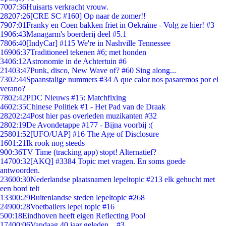
70
07:36
Huisarts verkracht vrouw.
282
07:26
[CRE SC #160] Op naar de zomer!!
79
07:01
Franky en Coen bakken friet in Oekraïne - Volg ze hier! #3
19
06:43
Managarm's boerderij deel #5.1
78
06:40
[IndyCar] #115 We're in Nashville Tennessee
169
06:37
Traditioneel tekenen #6; met honden
34
06:12
Astronomie in de Achtertuin #6
214
03:47
Punk, disco, New Wave of? #60 Sing along...
73
02:44
Spaanstalige nummers #34 A que calor nos pasaremos por el
verano?
78
02:42
PDC Nieuws #15: Matchfixing
46
02:35
Chinese Politiek #1 - Het Pad van de Draak
282
02:24
Post hier pas overleden muzikanten #32
28
02:19
De Avondetappe #177 - Bijna voorbij :(
258
01:52
[UFO/UAP] #16 The Age of Disclosure
16
01:21
Ik rook nog steeds
9
00:36
TV Time (tracking app) stopt! Alternatief?
147
00:32
[AKQ] #3384 Topic met vragen. En soms goede
antwoorden.
236
00:30
Nederlandse plaatsnamen lepeltopic #213 elk gehucht met
een bord telt
133
00:29
Buitenlandse steden lepeltopic #268
249
00:28
Voetballers lepel topic #16
5
00:18
Eindhoven heeft eigen Reflecting Pool
174
00:06
Vandaag 40 jaar geleden... #3