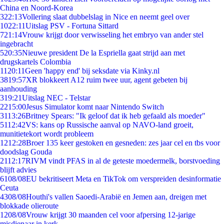
China en Noord-Korea
3
22:13
Vollering slaat dubbelslag in Nice en neemt geel over
10
22:11
Uitslag PSV - Fortuna Sittard
7
21:14
Vrouw krijgt door verwisseling het embryo van ander stel
ingebracht
5
20:35
Nieuwe president De la Espriella gaat strijd aan met
drugskartels Colombia
11
20:11
Geen 'happy end' bij seksdate via Kinky.nl
38
19:57
XR blokkeert A12 ruim twee uur, agent gebeten bij
aanhouding
3
19:21
Uitslag NEC - Telstar
22
15:00
Jesus Simulator komt naar Nintendo Switch
31
13:26
Britney Spears: "Ik geloof dat ik heb gefaald als moeder"
51
12:42
VS: kans op Russische aanval op NAVO-land groeit,
munitietekort wordt probleem
12
12:28
Broer 135 keer gestoken en gesneden: zes jaar cel en tbs voor
doodslag Gouda
21
12:17
RIVM vindt PFAS in al de geteste moedermelk, borstvoeding
blijft advies
61
08/08
EU bekritiseert Meta en TikTok om verspreiden desinformatie
Ceuta
43
08/08
Houthi's vallen Saoedi-Arabië en Jemen aan, dreigen met
blokkade olieroute
12
08/08
Vrouw krijgt 30 maanden cel voor afpersing 12-jarige
misdienaar in kerk