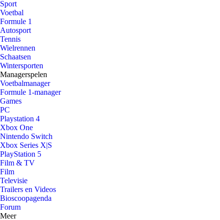
Sport
Voetbal
Formule 1
Autosport
Tennis
Wielrennen
Schaatsen
Wintersporten
Managerspelen
Voetbalmanager
Formule 1-manager
Games
PC
Playstation 4
Xbox One
Nintendo Switch
Xbox Series X|S
PlayStation 5
Film & TV
Film
Televisie
Trailers en Videos
Bioscoopagenda
Forum
Meer