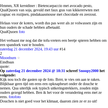
Hmmm, XR kerstdiner : Bietencarpaccio met avocado pesto,
QualQuoen van soja, gevuld met faux gras van kikkererwten met
cognac en rozijnen, pindakaasmouse met chocolade en zeezout.
Helaas voor de koters, wordt dus pas weer als ze volwassen zijn en
hun ouders de schade hebben afbetaald.
QualQuoen
foto
Het verbaast me nog dat die tofu-vreters een beetje spieren hebben om
een spandoek vast te houden.
zaterdag 21 december 2024, 19:43 uur
#14
2
Moonburn
Eindbaas
quote:
Op
zaterdag 21 december 2024 @ 18:31
schreef
Snoopy2000
het
volgende:
Kijk nou toch die gasten op de foto. Brrrr, te vies om aan te raken.
Blijkbaar geen tijd om eens een opknapbeurt onder de douche te
nemen. Qua uiterlijk ook typisch uitkeringstrekkers, zouden mijn
ouders gezegd hebben. Ben ik het voor de verandering eens met ze
eens.
foto
foto
Douchen is niet goed voor het klimaat, daarom zien ze er zo uit!