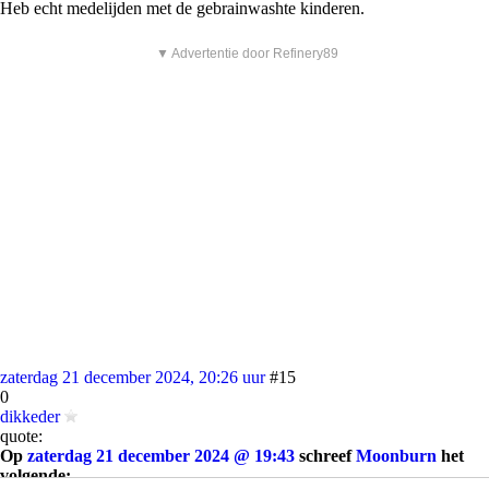
Heb echt medelijden met de gebrainwashte kinderen.
▼ Advertentie door Refinery89
zaterdag 21 december 2024, 20:26 uur
#15
0
dikkeder
quote:
Op
zaterdag 21 december 2024 @ 19:43
schreef
Moonburn
het
volgende: