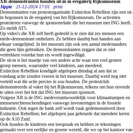
XR-demonstranten houden sit-in in eregalerij Rijksmuseum
Jippie
21-12-2024 17:01
print
Demonstranten van protestorganisatie Extinction Rebellion zijn een sit-
in begonnen in de eregalerij van het Rijksmuseum. De activisten
protesteren vanwege de sponsorrelatie die het museum met ING heeft.
Zo meldt AT5.
Op video's die XR zelf heeft gedeeld is te zien dat zes mensen een
mede-demonstrant omhelzen. Ze hebben daarbij hun handen aan
elkaar vastgelijmd. In het museum zijn ook een aantal medestanders
die geen lijm gebruiken. De demonstranten zeggen dat ze niet
vertrekken voordat hun eis wordt ingewilligd.
De sit-in is het staartje van een andere actie waar een veel grotere
groep mensen, waaronder veel kinderen, aan meedeed.
Extinction Rebellion kondigde afgelopen dinsdag al aan dat ze
vandaag actie zouden voeren in het museum. Daarbij werd nog niet
verteld wat die actie precies in zou houden. De protestclub
demonstreerde al vaker bij het Rijksmuseum, telkens om hun onvrede
te uiten over het feit dat ING het museum sponsort.
Volgens XR is de ING medeverantwoordelijk voor klimaatrampen en
mensenrechtenschendingen vanwege investeringen in de fossiele
industrie. Ook tegen de bank zelf wordt vaak gedemonstreerd door
Extinction Rebellion; het afgelopen jaar gebeurde dat meerdere keren
op de A10 Zuid.
Ook houden de kinderen een toespraak en hebben ze tekeningen
gemaakt over een eerlijke en groene wereld, die we op het kantoor van