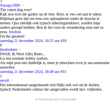
3
Snoopy2000
The cutest dog ever!
Kijk nou toch die gasten op de foto. Brrrr, te vies om aan te raken.
Blijkbaar geen tijd om eens een opknapbeurt onder de douche te
nemen. Qua uiterlijk ook typisch uitkeringstrekkers, zouden mijn
ouders gezegd hebben. Ben ik het voor de verandering eens met ze
eens.
foto
foto
I'm the greatest!
zaterdag 21 december 2024, 18:35 uur
#10
0
thedeedster
IWAB: Ik Weet Alles Beter...
Ga een normale hobby zoeken.
Als mijn post niet duidelijk is, moet je misschien even je sarcasmeradar
aanzetten.
zaterdag 21 december 2024, 18:48 uur
#11
1
stevi0
Het internationaal aangestuurde erin blijkt ook wel uit de doelen,
typisch Nederlandse cultuur die aangevallen wordt incl. vrijheden.
▼ Advertentie door Refinery89