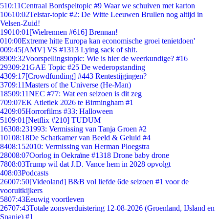
5
10:11
Centraal Bordspeltopic #9 Waar we schuiven met karton
106
10:02
Telstar-topic #2: De Witte Leeuwen Brullen nog altijd in
Velsen-Zuid!
190
10:01
[Wielrennen #616] Brennan!
0
10:00
Extreme hitte Europa kan economische groei tenietdoen'
0
09:45
[AMV] VS #1313 Lying sack of shit.
89
09:32
Voorspellingstopic: Wie is hier de weerkundige? #16
293
09:21
GAE Topic #25 De wederopstanding
43
09:17
[Crowdfunding] #443 Rentestijgingen?
37
09:11
Masters of the Universe (He-Man)
185
09:11
NEC #77: Wat een seizoen is dit zeg
7
09:07
EK Atletiek 2026 te Birmingham #1
42
09:05
Horrorfilms #33: Halloween
51
09:01
[Netflix #210] TUDUM
163
08:23
1993: Vermissing van Tanja Groen #2
101
08:18
De Schatkamer van Beeld & Geluid #4
84
08:15
2010: Vermissing van Herman Ploegstra
280
08:07
Oorlog in Oekraïne #1318 Drone baby drone
78
08:03
Trump wil dat J.D. Vance hem in 2028 opvolgt
4
08:03
Podcasts
260
07:50
[Videoland] B&B vol liefde 6de seizoen #1 voor de
vooruitkijkers
58
07:43
Eeuwig voortleven
267
07:43
Totale zonsverduistering 12-08-2026 (Groenland, IJsland en
Spanje) #1