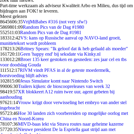
zoek naar nieuws.
Part-time werkzaam als adviseur Kwaliteit Arbo en Milieu, dus tijd om
bijdragen aan FOK! te leveren.
Meest gelezen
86456
06:35
VrijMiBabes #316 (not very sfw!)
58698
01:09
Random Pics van de Dag #1980
5525
11:03
Random Pics van de Dag #1981
1833
12:42
VS: kans op Russische aanval op NAVO-land groeit,
munitietekort wordt probleem
1782
13:26
Britney Spears: "Ik geloof dat ik heb gefaald als moeder"
1617
20:11
Geen 'happy end' bij seksdate via Kinky.nl
1330
12:28
Broer 135 keer gestoken en gesneden: zes jaar cel en tbs
voor doodslag Gouda
1115
12:17
RIVM vindt PFAS in al de geteste moedermelk,
borstvoeding blijft advies
1028
15:00
Jesus Simulator komt naar Nintendo Switch
990
06:30
Trailers kijken: de bioscoopreleases van week 32
984
19:57
XR blokkeert A12 ruim twee uur, agent gebeten bij
aanhouding
976
21:14
Vrouw krijgt door verwisseling het embryo van ander stel
ingebracht
957
23:46
Hoe 30 landen zich voorbereiden op mogelijke oorlog met
China en Noord-Korea
781
07:36
MIVD-baas lekt via Strava routes naar geheime kazerne
577
20:35
Nieuwe president De la Espriella gaat strijd aan met