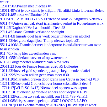
water
123
11:50
Afvallen met injecties #4
180
11:49
Wat je ook stemt, je krijgt in NL altijd Links Liberaal Beleid.
263
11:48
Russia vs Ukraine #91
91
11:47
GTA VI #12 GTA VI Extended look 27 Augustus Netflix/YT
60
11:47
Unieke aanpak stopt jarenlange overlast in Rotterdamse wijk
9
11:45
[Dagboek] Veel aan hoofd - Deel 28
27
11:45
Ariana Grande verlaat de spotlight.
134
11:43
Huisarts doet haar werk onder invloed van alcohol
69
11:43
Het grote dagelijkse Trump nieuws topic #31
55
11:41
OM-Teamleider met kinderporno is oud-directeur van twee
basisscholen
9
11:40
Ik krijg hier zweethanden van.
251
11:35
Nederland stevent af op watertekort
6
11:26
Burgemeester Mamdani van New York
205
11:23
Tour de France femmes 2026 #5 Lollergps
10
11:23
Hoeveel geld spendeer jij aan je beginnende relatie?
117
11:22
Vrouwen willen geen man meer #30
184
11:20
Migranten breken door grens naar Ceuta in Spanje,l #10
132
11:19
Hoe denkt God echt over homo-seksualiteit? deel 4
177
11:17
[WLR SC #417] Nieuw deel openen was kaputt
101
11:13
Het oneindige 'doet-ie anders nooit'-topic # 1819
129
11:12
Post hier zo vaak mogelijk om 11:11 #39 Vanz11
140
11:08
Meisjesnamenlepeltopic #367 LOOOOL LAPO
114
11:07
[FOK!Voetbalmanager 2026/2027] #1 We zijn er weer