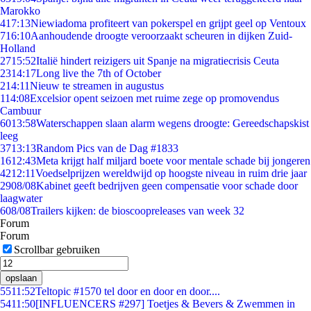
Marokko
4
17:13
Niewiadoma profiteert van pokerspel en grijpt geel op Ventoux
7
16:10
Aanhoudende droogte veroorzaakt scheuren in dijken Zuid-
Holland
27
15:52
Italië hindert reizigers uit Spanje na migratiecrisis Ceuta
23
14:17
Long live the 7th of October
2
14:11
Nieuw te streamen in augustus
1
14:08
Excelsior opent seizoen met ruime zege op promovendus
Cambuur
60
13:58
Waterschappen slaan alarm wegens droogte: Gereedschapskist
leeg
37
13:13
Random Pics van de Dag #1833
16
12:43
Meta krijgt half miljard boete voor mentale schade bij jongeren
42
12:11
Voedselprijzen wereldwijd op hoogste niveau in ruim drie jaar
29
08/08
Kabinet geeft bedrijven geen compensatie voor schade door
laagwater
6
08/08
Trailers kijken: de bioscoopreleases van week 32
Forum
Forum
Scrollbar gebruiken
opslaan
55
11:52
Teltopic #1570 tel door en door en door....
54
11:50
[INFLUENCERS #297] Toetjes & Bevers & Zwemmen in