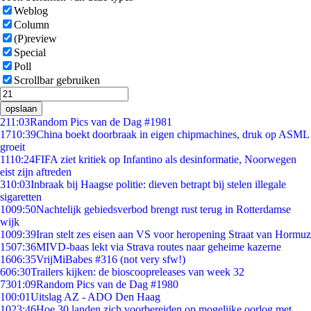
Weblog
Column
(P)review
Special
Poll
Scrollbar gebruiken
opslaan
2
11:03
Random Pics van de Dag #1981
17
10:39
China boekt doorbraak in eigen chipmachines, druk op ASML
groeit
11
10:24
FIFA ziet kritiek op Infantino als desinformatie, Noorwegen
eist zijn aftreden
3
10:03
Inbraak bij Haagse politie: dieven betrapt bij stelen illegale
sigaretten
10
09:50
Nachtelijk gebiedsverbod brengt rust terug in Rotterdamse
wijk
10
09:39
Iran stelt zes eisen aan VS voor heropening Straat van Hormuz
15
07:36
MIVD-baas lekt via Strava routes naar geheime kazerne
16
06:35
VrijMiBabes #316 (not very sfw!)
6
06:30
Trailers kijken: de bioscoopreleases van week 32
73
01:09
Random Pics van de Dag #1980
1
00:01
Uitslag AZ - ADO Den Haag
10
23:46
Hoe 30 landen zich voorbereiden op mogelijke oorlog met