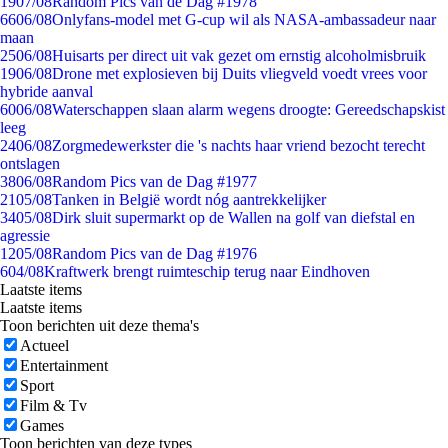
19
07/08
Random Pics van de Dag #1978
66
06/08
Onlyfans-model met G-cup wil als NASA-ambassadeur naar
maan
25
06/08
Huisarts per direct uit vak gezet om ernstig alcoholmisbruik
19
06/08
Drone met explosieven bij Duits vliegveld voedt vrees voor
hybride aanval
60
06/08
Waterschappen slaan alarm wegens droogte: Gereedschapskist
leeg
24
06/08
Zorgmedewerkster die 's nachts haar vriend bezocht terecht
ontslagen
38
06/08
Random Pics van de Dag #1977
21
05/08
Tanken in België wordt nóg aantrekkelijker
34
05/08
Dirk sluit supermarkt op de Wallen na golf van diefstal en
agressie
12
05/08
Random Pics van de Dag #1976
6
04/08
Kraftwerk brengt ruimteschip terug naar Eindhoven
Laatste items
Laatste items
Toon berichten uit deze thema's
Actueel
Entertainment
Sport
Film & Tv
Games
Toon berichten van deze types