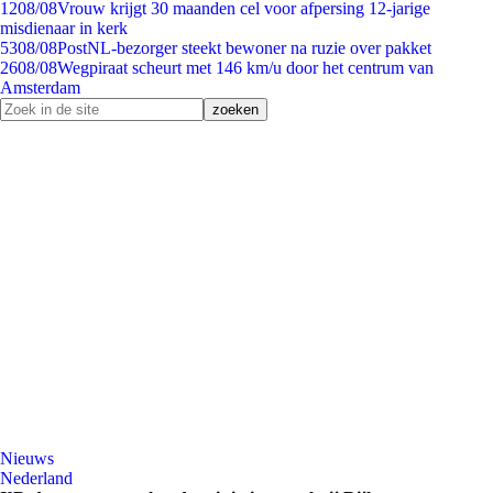
12
08/08
Vrouw krijgt 30 maanden cel voor afpersing 12-jarige
misdienaar in kerk
53
08/08
PostNL-bezorger steekt bewoner na ruzie over pakket
26
08/08
Wegpiraat scheurt met 146 km/u door het centrum van
Amsterdam
Nieuws
Nederland