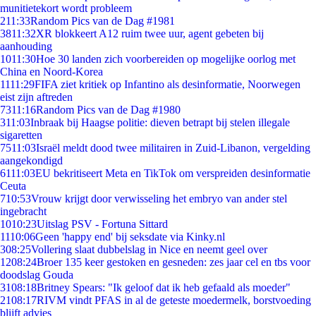
munitietekort wordt probleem
2
11:33
Random Pics van de Dag #1981
38
11:32
XR blokkeert A12 ruim twee uur, agent gebeten bij
aanhouding
10
11:30
Hoe 30 landen zich voorbereiden op mogelijke oorlog met
China en Noord-Korea
11
11:29
FIFA ziet kritiek op Infantino als desinformatie, Noorwegen
eist zijn aftreden
73
11:16
Random Pics van de Dag #1980
3
11:03
Inbraak bij Haagse politie: dieven betrapt bij stelen illegale
sigaretten
75
11:03
Israël meldt dood twee militairen in Zuid-Libanon, vergelding
aangekondigd
61
11:03
EU bekritiseert Meta en TikTok om verspreiden desinformatie
Ceuta
7
10:53
Vrouw krijgt door verwisseling het embryo van ander stel
ingebracht
10
10:23
Uitslag PSV - Fortuna Sittard
11
10:06
Geen 'happy end' bij seksdate via Kinky.nl
3
08:25
Vollering slaat dubbelslag in Nice en neemt geel over
12
08:24
Broer 135 keer gestoken en gesneden: zes jaar cel en tbs voor
doodslag Gouda
31
08:18
Britney Spears: "Ik geloof dat ik heb gefaald als moeder"
21
08:17
RIVM vindt PFAS in al de geteste moedermelk, borstvoeding
blijft advies