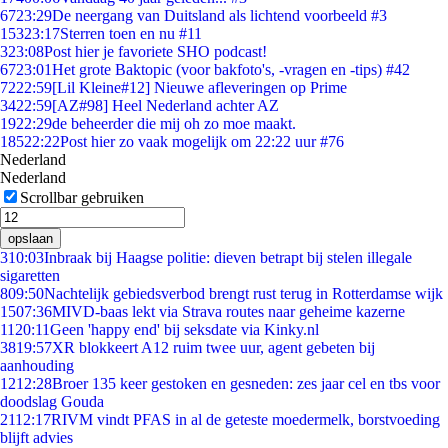
67
23:29
De neergang van Duitsland als lichtend voorbeeld #3
153
23:17
Sterren toen en nu #11
3
23:08
Post hier je favoriete SHO podcast!
67
23:01
Het grote Baktopic (voor bakfoto's, -vragen en -tips) #42
72
22:59
[Lil Kleine#12] Nieuwe afleveringen op Prime
34
22:59
[AZ#98] Heel Nederland achter AZ
19
22:29
de beheerder die mij oh zo moe maakt.
185
22:22
Post hier zo vaak mogelijk om 22:22 uur #76
Nederland
Nederland
Scrollbar gebruiken
opslaan
3
10:03
Inbraak bij Haagse politie: dieven betrapt bij stelen illegale
sigaretten
8
09:50
Nachtelijk gebiedsverbod brengt rust terug in Rotterdamse wijk
15
07:36
MIVD-baas lekt via Strava routes naar geheime kazerne
11
20:11
Geen 'happy end' bij seksdate via Kinky.nl
38
19:57
XR blokkeert A12 ruim twee uur, agent gebeten bij
aanhouding
12
12:28
Broer 135 keer gestoken en gesneden: zes jaar cel en tbs voor
doodslag Gouda
21
12:17
RIVM vindt PFAS in al de geteste moedermelk, borstvoeding
blijft advies