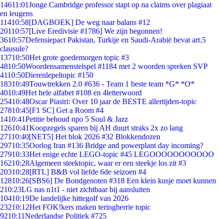
146
11:01
Jonge Cambridge professor stapt op na claims over plagiaat
en leugens
114
10:58
[DAGBOEK] De weg naar balans #12
201
10:57
[Live Eredivisie #1786] We zijn begonnen!
36
10:57
Defensiepact Pakistan, Turkije en Saudi-Arabië bevat art.5
clausule?
137
10:50
Het grote goedemorgen topic #3
48
10:50
Woordensamenstelspel #1184 met 2 woorden spreken SVP
41
10:50
Dierenlepeltopic #150
183
10:49
Touwtrekken 2.0 #636 - Team 1 beste team *G* *O*
40
10:49
Het hele alfabet #108 en 4letterwoord
254
10:48
Oscar Piastri: Over 10 jaar de BESTE allertijden-topic
278
10:45
[F1 SC] Get a Room #4
14
10:41
Petitie behoud npo 5 Soul & Jazz
126
10:41
Koopzegels sparen bij AH duurt straks 2x zo lang
271
10:40
[NET5] Het blok 2026 #32 Blokkendozen
297
10:35
Oorlog Iran #136 Bridge and powerplant day incoming?
279
10:33
Het enige echte LEGO-topic #45 LEGOOOOOOOOOOO
162
10:28
Algemeen steektopic, waar er een steekje los zit #3
203
10:28
[RTL] B&B vol liefde 6de seizoen #4
128
10:26
[SBS6] De Bondgenoten #318 Een klein kusje moet kunnen
2
10:23
LG nas n1t1 - niet zichtbaar bij aansluiten
104
10:19
De landelijke hittegolf van 2026
232
10:12
Het FOK!kers maken teringherrie topic
92
10:11
Nederlandse Politiek #725