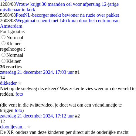
12
08/08
Vrouw krijgt 30 maanden cel voor afpersing 12-jarige
misdienaar in kerk
53
08/08
PostNL-bezorger steekt bewoner na ruzie over pakket
26
08/08
Wegpiraat scheurt met 146 km/u door het centrum van
Amsterdam
Font-grootte:
Normaal
Kleiner
regelhoogte :
Normaal
Kleiner
36 reacties
zaterdag 21 december 2024, 17:03 uur
#1
14
dikkeder
Niet op de snelweg deze keer? Was zeker te vies weer om de wereld te
redden.
foto
(die vent in die twittervideo, je doet wat om een vriendinnetje te
krijgen
foto
)
zaterdag 21 december 2024, 17:12 uur
#2
12
cloontjevan...
De XR-ouders van deze kinderen per direct uit de ouderlijke macht