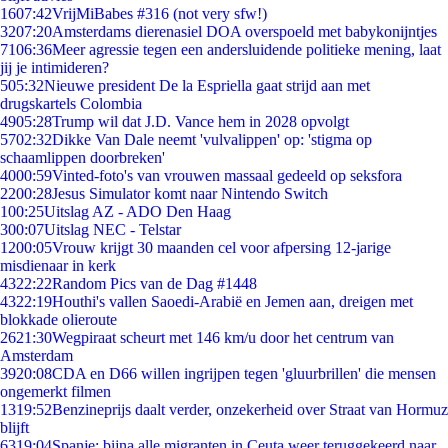
16
07:42
VrijMiBabes #316 (not very sfw!)
32
07:20
Amsterdams dierenasiel DOA overspoeld met babykonijntjes
71
06:36
Meer agressie tegen een andersluidende politieke mening, laat
jij je intimideren?
5
05:32
Nieuwe president De la Espriella gaat strijd aan met
drugskartels Colombia
49
05:28
Trump wil dat J.D. Vance hem in 2028 opvolgt
57
02:32
Dikke Van Dale neemt 'vulvalippen' op: 'stigma op
schaamlippen doorbreken'
40
00:59
Vinted-foto's van vrouwen massaal gedeeld op seksfora
22
00:28
Jesus Simulator komt naar Nintendo Switch
1
00:25
Uitslag AZ - ADO Den Haag
3
00:07
Uitslag NEC - Telstar
12
00:05
Vrouw krijgt 30 maanden cel voor afpersing 12-jarige
misdienaar in kerk
43
22:22
Random Pics van de Dag #1448
43
22:19
Houthi's vallen Saoedi-Arabië en Jemen aan, dreigen met
blokkade olieroute
26
21:30
Wegpiraat scheurt met 146 km/u door het centrum van
Amsterdam
39
20:08
CDA en D66 willen ingrijpen tegen 'gluurbrillen' die mensen
ongemerkt filmen
13
19:52
Benzineprijs daalt verder, onzekerheid over Straat van Hormuz
blijft
63
19:04
Spanje: bijna alle migranten in Ceuta weer teruggekeerd naar