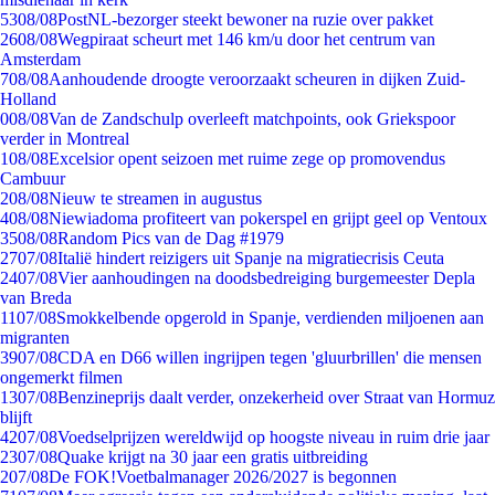
53
08/08
PostNL-bezorger steekt bewoner na ruzie over pakket
26
08/08
Wegpiraat scheurt met 146 km/u door het centrum van
Amsterdam
7
08/08
Aanhoudende droogte veroorzaakt scheuren in dijken Zuid-
Holland
0
08/08
Van de Zandschulp overleeft matchpoints, ook Griekspoor
verder in Montreal
1
08/08
Excelsior opent seizoen met ruime zege op promovendus
Cambuur
2
08/08
Nieuw te streamen in augustus
4
08/08
Niewiadoma profiteert van pokerspel en grijpt geel op Ventoux
35
08/08
Random Pics van de Dag #1979
27
07/08
Italië hindert reizigers uit Spanje na migratiecrisis Ceuta
24
07/08
Vier aanhoudingen na doodsbedreiging burgemeester Depla
van Breda
11
07/08
Smokkelbende opgerold in Spanje, verdienden miljoenen aan
migranten
39
07/08
CDA en D66 willen ingrijpen tegen 'gluurbrillen' die mensen
ongemerkt filmen
13
07/08
Benzineprijs daalt verder, onzekerheid over Straat van Hormuz
blijft
42
07/08
Voedselprijzen wereldwijd op hoogste niveau in ruim drie jaar
23
07/08
Quake krijgt na 30 jaar een gratis uitbreiding
2
07/08
De FOK!Voetbalmanager 2026/2027 is begonnen