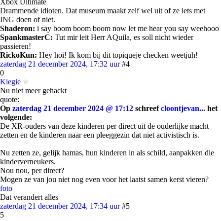
Xbox Ultimate
Drammende idioten. Dat museum maakt zelf wel uit of ze iets met
ING doen of niet.
Shaderon:
i say boom boom boom now let me hear you say weehooo
SpankmasterC:
Tut mir leit Herr AQuila, es soll nicht wieder
passieren!
RickoKun:
Hey hoi! Ik kom bij dit topiqueje checken weetjuh!
zaterdag 21 december 2024, 17:32 uur
#4
0
Kiegie
Nu niet meer gehackt
quote:
Op
zaterdag 21 december 2024 @ 17:12
schreef
cloontjevan...
het
volgende:
De XR-ouders van deze kinderen per direct uit de ouderlijke macht
zetten en de kinderen naar een pleeggezin dat niet activistisch is.
Nu zetten ze, gelijk hamas, hun kinderen in als schild, aanpakken die
kinderverneukers.
Nou nou, per direct?
Mogen ze van jou niet nog even voor het laatst samen kerst vieren?
foto
Dat verandert alles
zaterdag 21 december 2024, 17:34 uur
#5
5