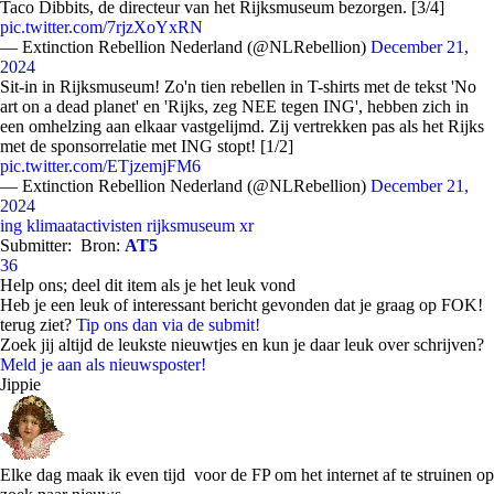
Taco Dibbits, de directeur van het Rijksmuseum bezorgen. [3/4]
pic.twitter.com/7rjzXoYxRN
— Extinction Rebellion Nederland (@NLRebellion)
December 21,
2024
Sit-in in Rijksmuseum! Zo'n tien rebellen in T-shirts met de tekst 'No
art on a dead planet' en 'Rijks, zeg NEE tegen ING', hebben zich in
een omhelzing aan elkaar vastgelijmd. Zij vertrekken pas als het Rijks
met de sponsorrelatie met ING stopt! [1/2]
pic.twitter.com/ETjzemjFM6
— Extinction Rebellion Nederland (@NLRebellion)
December 21,
2024
ing
klimaatactivisten
rijksmuseum
xr
Submitter:
Bron:
AT5
36
Help ons; deel dit item als je het leuk vond
Heb je een leuk of interessant bericht gevonden dat je graag op FOK!
terug ziet?
Tip ons dan via de submit!
Zoek jij altijd de leukste nieuwtjes en kun je daar leuk over schrijven?
Meld je aan als nieuwsposter!
Jippie
Elke dag maak ik even tijd voor de FP om het internet af te struinen op