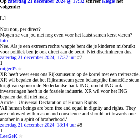
Op
zaterdag 21 december 2024 @ 17:32
schreef
Kiegie
het
volgende:
[..]
Nou nou, per direct?
Mogen ze van jou niet nog even voor het laatst samen kerst vieren?
foto
Nee. Als je een extreem rechts wappie bent die je kinderen misbruikt
voor politiek ben je ook direct aan de beurt. Niet discrimineren dus.
zaterdag 21 december 2024, 17:37 uur
#7
1
rutger05
XR heeft weer eens ons Rijksmuseum op de korrel met een treiteractie.
XR wil bepalen dat het Rijksmuseum geen belangrijke financiële steun
krijgt van sponsor de Nederlandse bank ING, omdat ING ook
investeringen heeft in de fossiele industrie. XR wil voor het ING
bepalen dat dit niet mag.
Article 1 Universal Declaration of Human Rights
'All human beings are born free and equal in dignity and rights. They
are endowed with reason and conscience and should act towards one
another in a spirit of brotherhood.'
zaterdag 21 december 2024, 18:14 uur
#8
1
Leer2eK