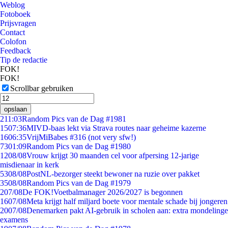
Weblog
Fotoboek
Prijsvragen
Contact
Colofon
Feedback
Tip de redactie
FOK!
FOK!
Scrollbar gebruiken
opslaan
2
11:03
Random Pics van de Dag #1981
15
07:36
MIVD-baas lekt via Strava routes naar geheime kazerne
16
06:35
VrijMiBabes #316 (not very sfw!)
73
01:09
Random Pics van de Dag #1980
12
08/08
Vrouw krijgt 30 maanden cel voor afpersing 12-jarige
misdienaar in kerk
53
08/08
PostNL-bezorger steekt bewoner na ruzie over pakket
35
08/08
Random Pics van de Dag #1979
2
07/08
De FOK!Voetbalmanager 2026/2027 is begonnen
16
07/08
Meta krijgt half miljard boete voor mentale schade bij jongeren
20
07/08
Denemarken pakt AI-gebruik in scholen aan: extra mondelinge
examens