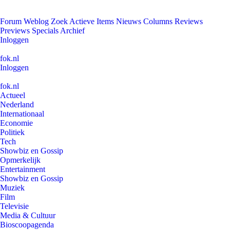
Forum
Weblog
Zoek
Actieve Items
Nieuws
Columns
Reviews
Previews
Specials
Archief
Inloggen
fok.nl
Inloggen
fok.nl
Actueel
Nederland
Internationaal
Economie
Politiek
Tech
Showbiz en Gossip
Opmerkelijk
Entertainment
Showbiz en Gossip
Muziek
Film
Televisie
Media & Cultuur
Bioscoopagenda