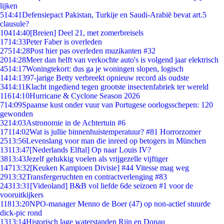
lijken
5
14:41
Defensiepact Pakistan, Turkije en Saudi-Arabië bevat art.5
clausule?
104
14:40
[Breien] Deel 21, met zomerbreisels
17
14:33
Peter Faber is overleden
275
14:28
Post hier pas overleden muzikanten #32
20
14:28
Meer dan helft van verkochte auto's is volgend jaar elektrisch
45
14:17
Woningtekort: dus ga je woningen slopen, logisch
14
14:13
97-jarige Betty verbreekt opnieuw record als oudste
34
14:11
Klacht ingediend tegen grootste insectenfabriek ter wereld
116
14:10
Hurricane & Cyclone Season 2026
7
14:09
Spaanse kust onder vuur van Portugese oorlogsschepen: 120
gewonden
32
14:03
Astronomie in de Achtertuin #6
171
14:02
Wat is jullie binnenhuistemperatuur? #81 Horrorzomer
25
13:56
Levenslang voor man die inreed op betogers in München
131
13:47
[Nederlands Elftal] Op naar Louis IV?
38
13:43
Jezelf gelukkig voelen als vrijgezelle vijftiger
147
13:32
[Keuken Kampioen Divisie] #44 Vitesse mag weg
29
13:32
Transfergeruchten en contractverlenging #83
243
13:31
[Videoland] B&B vol liefde 6de seizoen #1 voor de
vooruitkijkers
118
13:20
NPO-manager Menno de Boer (47) op non-actief stuurde
dick-pic rond
13
13:14
Historisch lage waterstanden Rijn en Donau