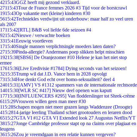
42
15:43
GGZ heeft mij gezond verklaard.
271
15:43
Tour de France femmes 2026 #3 Tijd voor de borstcrawl
19
15:43
Op vakantie met (kleine) kinderen #30
56
15:42
Techniekles verdwijnt uit onderbouw: maar half zo veel uren
als 2007
171
15:42
[RTL] B&B vol liefde 6de seizoen #4
92
15:42
Nieuwe / verwachte boeken
33
15:41
Eeuwig voortleven
17
15:40
Single mannen verplichtsingle moeders laten daten?
27
15:39
Pinda-allergie? Andermans poep slikken helpt misschien
192
15:38
[SBS6] De Oranjezomer #10 Helene je kan het niet stop
ermee
176
15:36
[Live Eredivisie #1784] Dying seconds van het seizoen!
32
15:35
Trump wil dat J.D. Vance hem in 2028 opvolgt
73
15:34
Hoe denkt God echt over homo-seksualiteit? deel 4
240
15:31
[AMV] VS #1312 spammers van de internationale rechtsorde
140
15:30
[WLR SC #417] Nieuw deel openen was kaputt
177
15:30
[INFLUENCERS #295] Van flodderslinger tot Shrek-crème
61
15:29
Vrouwen willen geen man meer #30
1
15:28
Schapen mogen niet meer grazen langs Waddenzee (Droogte)
4
15:28
14-jarige leerling Thailand schiet grootouders en leraren dood
65
15:27
GTA VI #12 GTA VI Extended look 27 Augustus Netflix/YT
38
15:27
Jonge Cambridge professor stapt op na claims over plagiaat en
leugens
36
15:26
Zou je vreemdgaan in een relatie kunnen vergeven?