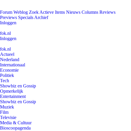
Forum
Weblog
Zoek
Actieve Items
Nieuws
Columns
Reviews
Previews
Specials
Archief
Inloggen
fok.nl
Inloggen
fok.nl
Actueel
Nederland
Internationaal
Economie
Politiek
Tech
Showbiz en Gossip
Opmerkelijk
Entertainment
Showbiz en Gossip
Muziek
Film
Televisie
Media & Cultuur
Bioscoopagenda