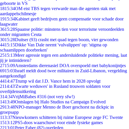
geboorte in VS
18
15:34
OM eist TBS tegen verwarde man die agenten stak met
aardappelschilmesje
19
15:34
Kabinet geeft bedrijven geen compensatie voor schade door
laagwater
36
15:28
Spaanse politie: minstens tien voor terrorisme veroordeelden
onder migranten Ceuta
30
15:28
Duitser (93) crasht met quad tegen boom, vier gewonden
44
15:15
Dikke Van Dale neemt 'vulvalippen' op: 'stigma op
schaamlippen doorbreken'
25
15:13
Meer agressie tegen een andersluidende politieke mening, laat
jij je intimideren?
27
15:09
Amsterdams dierenasiel DOA overspoeld met babykonijntjes
69
15:03
Israël meldt dood twee militairen in Zuid-Libanon, vergelding
aangekondigd
44
14:47
Trump wil dat J.D. Vance hem in 2028 opvolgt
21
14:43
'Zwarte weduwes' in Rusland trouwen soldaten voor
overlijdensuitkering
3
14:34
VrijMiBabes #316 (not very sfw!)
14
13:49
Ontslagen bij Halo Studios na Campaign Evolved
29
13:48
NPO-manager Menno de Boer geschorst na dickpic in
groepsapp
1
13:37
Nieuwkomers schitteren bij ruime Europese zege FC Twente
15
13:12
PS5-doos waarschuwt voor einde fysieke games
22
13:01
Peter Faber (82) overleden