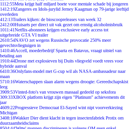
11
12:55
Meta krijgt half miljard boete voor mentale schade bij jongeren
14
12:19
Zangeres en Idols-jurylid Jerney Kaagman op 79-jarige leeftijd
overleden
4
12:13
Trailers kijken: de bioscoopreleases van week 32
24
12:00
Huisarts per direct uit vak gezet om ernstig alcoholmisbruik
10
11:41
Netflix-abonnees krijgen exclusieve early access tot
uitgebreide GTA VI trailer
26
10:54
NAVO zet wegens Russische provocatie 250% meer
gevechtsvliegtuigen in
14
10:46
Accell, moederbedrijf Sparta en Batavus, vraagt uitstel van
betaling aan
19
10:44
Drone met explosieven bij Duits vliegveld voedt vrees voor
hybride aanval
64
10:36
Onlyfans-model met G-cup wil als NASA-ambassadeur naar
maan
57
10:16
Waterschappen slaan alarm wegens droogte: Gereedschapskist
leeg
39
09:53
Vinted-foto's van vrouwen massaal gedeeld op seksfora
3
09:33
XBOX platform krijgt zijn eigen "Platinum" achievements dit
jaar
46
09:22
Progressieve Democraat El-Sayed wint nipt voorverkiezing
Michigan
34
08:18
Wakker Dier dient klacht in tegen insectenfabriek Protix om
duurzaamheidsclaims
85
04:44
'Witte' mannen discrimineren is volgens OM geen enkel