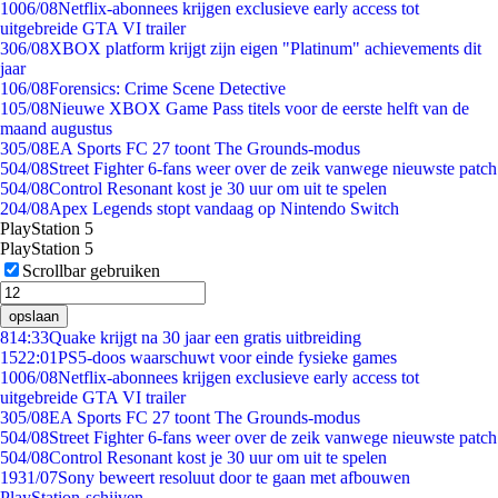
10
06/08
Netflix-abonnees krijgen exclusieve early access tot
uitgebreide GTA VI trailer
3
06/08
XBOX platform krijgt zijn eigen "Platinum" achievements dit
jaar
1
06/08
Forensics: Crime Scene Detective
1
05/08
Nieuwe XBOX Game Pass titels voor de eerste helft van de
maand augustus
3
05/08
EA Sports FC 27 toont The Grounds-modus
5
04/08
Street Fighter 6-fans weer over de zeik vanwege nieuwste patch
5
04/08
Control Resonant kost je 30 uur om uit te spelen
2
04/08
Apex Legends stopt vandaag op Nintendo Switch
PlayStation 5
PlayStation 5
Scrollbar gebruiken
opslaan
8
14:33
Quake krijgt na 30 jaar een gratis uitbreiding
15
22:01
PS5-doos waarschuwt voor einde fysieke games
10
06/08
Netflix-abonnees krijgen exclusieve early access tot
uitgebreide GTA VI trailer
3
05/08
EA Sports FC 27 toont The Grounds-modus
5
04/08
Street Fighter 6-fans weer over de zeik vanwege nieuwste patch
5
04/08
Control Resonant kost je 30 uur om uit te spelen
19
31/07
Sony beweert resoluut door te gaan met afbouwen
PlayStation-schijven