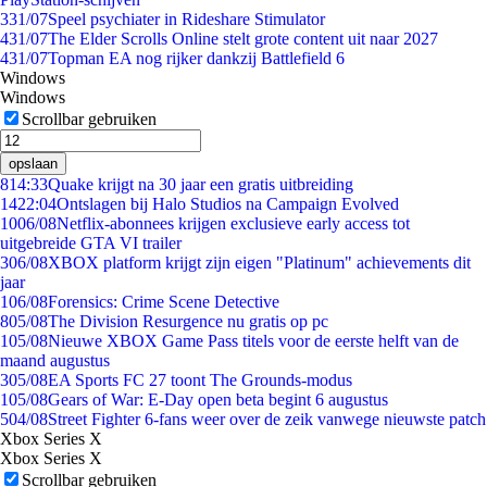
3
31/07
Speel psychiater in Rideshare Stimulator
4
31/07
The Elder Scrolls Online stelt grote content uit naar 2027
4
31/07
Topman EA nog rijker dankzij Battlefield 6
Windows
Windows
Scrollbar gebruiken
opslaan
8
14:33
Quake krijgt na 30 jaar een gratis uitbreiding
14
22:04
Ontslagen bij Halo Studios na Campaign Evolved
10
06/08
Netflix-abonnees krijgen exclusieve early access tot
uitgebreide GTA VI trailer
3
06/08
XBOX platform krijgt zijn eigen "Platinum" achievements dit
jaar
1
06/08
Forensics: Crime Scene Detective
8
05/08
The Division Resurgence nu gratis op pc
1
05/08
Nieuwe XBOX Game Pass titels voor de eerste helft van de
maand augustus
3
05/08
EA Sports FC 27 toont The Grounds-modus
1
05/08
Gears of War: E-Day open beta begint 6 augustus
5
04/08
Street Fighter 6-fans weer over de zeik vanwege nieuwste patch
Xbox Series X
Xbox Series X
Scrollbar gebruiken