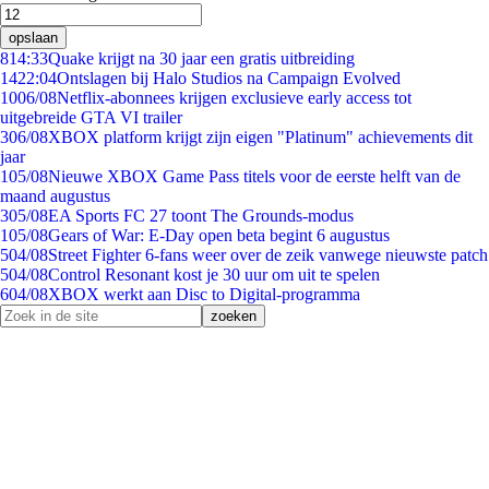
opslaan
8
14:33
Quake krijgt na 30 jaar een gratis uitbreiding
14
22:04
Ontslagen bij Halo Studios na Campaign Evolved
10
06/08
Netflix-abonnees krijgen exclusieve early access tot
uitgebreide GTA VI trailer
3
06/08
XBOX platform krijgt zijn eigen "Platinum" achievements dit
jaar
1
05/08
Nieuwe XBOX Game Pass titels voor de eerste helft van de
maand augustus
3
05/08
EA Sports FC 27 toont The Grounds-modus
1
05/08
Gears of War: E-Day open beta begint 6 augustus
5
04/08
Street Fighter 6-fans weer over de zeik vanwege nieuwste patch
5
04/08
Control Resonant kost je 30 uur om uit te spelen
6
04/08
XBOX werkt aan Disc to Digital-programma