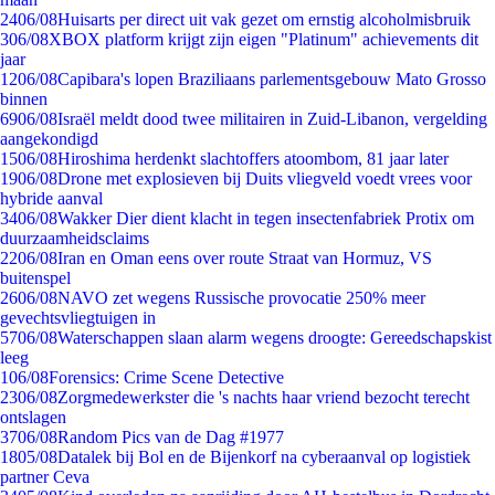
24
06/08
Huisarts per direct uit vak gezet om ernstig alcoholmisbruik
3
06/08
XBOX platform krijgt zijn eigen "Platinum" achievements dit
jaar
12
06/08
Capibara's lopen Braziliaans parlementsgebouw Mato Grosso
binnen
69
06/08
Israël meldt dood twee militairen in Zuid-Libanon, vergelding
aangekondigd
15
06/08
Hiroshima herdenkt slachtoffers atoombom, 81 jaar later
19
06/08
Drone met explosieven bij Duits vliegveld voedt vrees voor
hybride aanval
34
06/08
Wakker Dier dient klacht in tegen insectenfabriek Protix om
duurzaamheidsclaims
22
06/08
Iran en Oman eens over route Straat van Hormuz, VS
buitenspel
26
06/08
NAVO zet wegens Russische provocatie 250% meer
gevechtsvliegtuigen in
57
06/08
Waterschappen slaan alarm wegens droogte: Gereedschapskist
leeg
1
06/08
Forensics: Crime Scene Detective
23
06/08
Zorgmedewerkster die 's nachts haar vriend bezocht terecht
ontslagen
37
06/08
Random Pics van de Dag #1977
18
05/08
Datalek bij Bol en de Bijenkorf na cyberaanval op logistiek
partner Ceva