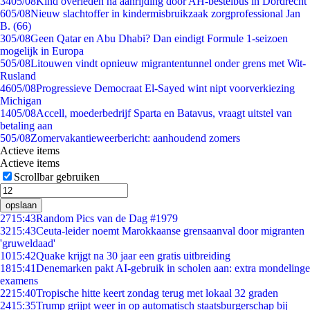
34
05/08
Kind overleden na aanrijding door AH-bestelbus in Dordrecht
6
05/08
Nieuw slachtoffer in kindermisbruikzaak zorgprofessional Jan
B. (66)
3
05/08
Geen Qatar en Abu Dhabi? Dan eindigt Formule 1-seizoen
mogelijk in Europa
5
05/08
Litouwen vindt opnieuw migrantentunnel onder grens met Wit-
Rusland
46
05/08
Progressieve Democraat El-Sayed wint nipt voorverkiezing
Michigan
14
05/08
Accell, moederbedrijf Sparta en Batavus, vraagt uitstel van
betaling aan
5
05/08
Zomervakantieweerbericht: aanhoudend zomers
Actieve items
Actieve items
Scrollbar gebruiken
opslaan
27
15:43
Random Pics van de Dag #1979
32
15:43
Ceuta-leider noemt Marokkaanse grensaanval door migranten
'gruweldaad'
10
15:42
Quake krijgt na 30 jaar een gratis uitbreiding
18
15:41
Denemarken pakt AI-gebruik in scholen aan: extra mondelinge
examens
22
15:40
Tropische hitte keert zondag terug met lokaal 32 graden
24
15:35
Trump grijpt weer in op automatisch staatsburgerschap bij