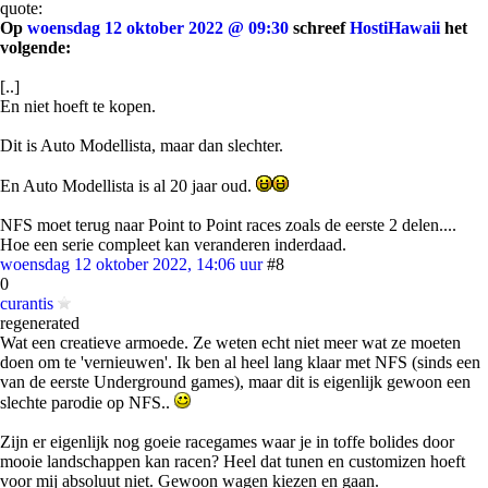
quote:
Op
woensdag 12 oktober 2022 @ 09:30
schreef
HostiHawaii
het
volgende:
[..]
En niet hoeft te kopen.
Dit is Auto Modellista, maar dan slechter.
En Auto Modellista is al 20 jaar oud.
NFS moet terug naar Point to Point races zoals de eerste 2 delen....
Hoe een serie compleet kan veranderen inderdaad.
woensdag 12 oktober 2022, 14:06 uur
#8
0
curantis
regenerated
Wat een creatieve armoede. Ze weten echt niet meer wat ze moeten
doen om te 'vernieuwen'. Ik ben al heel lang klaar met NFS (sinds een
van de eerste Underground games), maar dit is eigenlijk gewoon een
slechte parodie op NFS..
Zijn er eigenlijk nog goeie racegames waar je in toffe bolides door
mooie landschappen kan racen? Heel dat tunen en customizen hoeft
voor mij absoluut niet. Gewoon wagen kiezen en gaan.