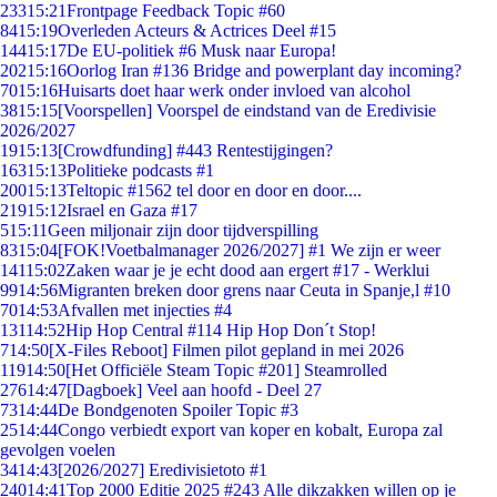
233
15:21
Frontpage Feedback Topic #60
84
15:19
Overleden Acteurs & Actrices Deel #15
144
15:17
De EU-politiek #6 Musk naar Europa!
202
15:16
Oorlog Iran #136 Bridge and powerplant day incoming?
70
15:16
Huisarts doet haar werk onder invloed van alcohol
38
15:15
[Voorspellen] Voorspel de eindstand van de Eredivisie
2026/2027
19
15:13
[Crowdfunding] #443 Rentestijgingen?
163
15:13
Politieke podcasts #1
200
15:13
Teltopic #1562 tel door en door en door....
219
15:12
Israel en Gaza #17
5
15:11
Geen miljonair zijn door tijdverspilling
83
15:04
[FOK!Voetbalmanager 2026/2027] #1 We zijn er weer
141
15:02
Zaken waar je je echt dood aan ergert #17 - Werklui
99
14:56
Migranten breken door grens naar Ceuta in Spanje,l #10
70
14:53
Afvallen met injecties #4
131
14:52
Hip Hop Central #114 Hip Hop Don´t Stop!
7
14:50
[X-Files Reboot] Filmen pilot gepland in mei 2026
119
14:50
[Het Officiële Steam Topic #201] Steamrolled
276
14:47
[Dagboek] Veel aan hoofd - Deel 27
73
14:44
De Bondgenoten Spoiler Topic #3
25
14:44
Congo verbiedt export van koper en kobalt, Europa zal
gevolgen voelen
34
14:43
[2026/2027] Eredivisietoto #1
240
14:41
Top 2000 Editie 2025 #243 Alle dikzakken willen op je