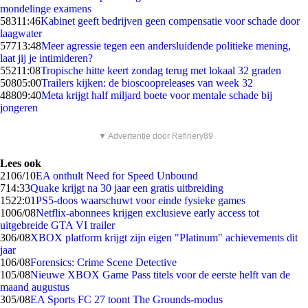
mondelinge examens
583
11:46
Kabinet geeft bedrijven geen compensatie voor schade door
laagwater
577
13:48
Meer agressie tegen een andersluidende politieke mening,
laat jij je intimideren?
552
11:08
Tropische hitte keert zondag terug met lokaal 32 graden
508
05:00
Trailers kijken: de bioscoopreleases van week 32
488
09:40
Meta krijgt half miljard boete voor mentale schade bij
jongeren
▼ Advertentie door Refinery89
Lees ook
21
06/10
EA onthult Need for Speed Unbound
7
14:33
Quake krijgt na 30 jaar een gratis uitbreiding
15
22:01
PS5-doos waarschuwt voor einde fysieke games
10
06/08
Netflix-abonnees krijgen exclusieve early access tot
uitgebreide GTA VI trailer
3
06/08
XBOX platform krijgt zijn eigen "Platinum" achievements dit
jaar
1
06/08
Forensics: Crime Scene Detective
1
05/08
Nieuwe XBOX Game Pass titels voor de eerste helft van de
maand augustus
3
05/08
EA Sports FC 27 toont The Grounds-modus