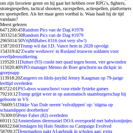
om zijn favoriete genre en hij gaat het hebben over RPG's, fighters,
strategiespellen, tactical shooters, racespellen, actiespellen, platformers
en sportspellen. Als het maar geen voetbal is. Waar haalt hij de tijd
vandaan?
Meest gelezen
64712
00:45
Random Pics van de Dag #1978
30332
14:50
Random Pics van de Dag #1979
29650
14:50
VrijMiBabes #316 (not very sfw!)
1587
20:03
Trump wil dat J.D. Vance hem in 2028 opvolgt
1543
19:42
'Zwarte weduwes' in Rusland trouwen soldaten voor
overlijdensuitkering
1195
20:11
Duitser (93) crasht met quad tegen boom, vier gewonden
1150
20:40
NPO-manager Menno de Boer geschorst na dickpic in
groepsapp
1139
18:20
Zangeres en Idols-jurylid Jerney Kaagman op 79-jarige
leeftijd overleden
837
22:01
PS5-doos waarschuwt voor einde fysieke games
792
10:12
Trump grijpt weer in op automatisch staatsburgerschap bij
geboorte in VS
766
09:51
Dikke Van Dale neemt 'vulvalippen' op: 'stigma op
schaamlippen doorbreken'
763
09:05
Peter Faber (82) overleden
693
11:52
Amsterdams dierenasiel DOA overspoeld met babykonijntjes
669
22:04
Ontslagen bij Halo Studios na Campaign Evolved
587
09:37
Denemarken pakt AI-gebruik in scholen aan: extra