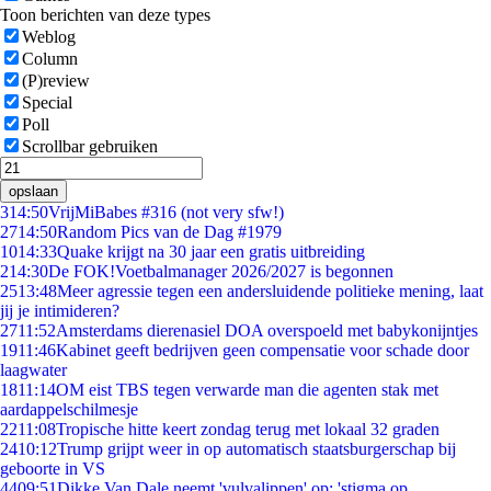
Toon berichten van deze types
Weblog
Column
(P)review
Special
Poll
Scrollbar gebruiken
opslaan
3
14:50
VrijMiBabes #316 (not very sfw!)
27
14:50
Random Pics van de Dag #1979
10
14:33
Quake krijgt na 30 jaar een gratis uitbreiding
2
14:30
De FOK!Voetbalmanager 2026/2027 is begonnen
25
13:48
Meer agressie tegen een andersluidende politieke mening, laat
jij je intimideren?
27
11:52
Amsterdams dierenasiel DOA overspoeld met babykonijntjes
19
11:46
Kabinet geeft bedrijven geen compensatie voor schade door
laagwater
18
11:14
OM eist TBS tegen verwarde man die agenten stak met
aardappelschilmesje
22
11:08
Tropische hitte keert zondag terug met lokaal 32 graden
24
10:12
Trump grijpt weer in op automatisch staatsburgerschap bij
geboorte in VS
44
09:51
Dikke Van Dale neemt 'vulvalippen' op: 'stigma op