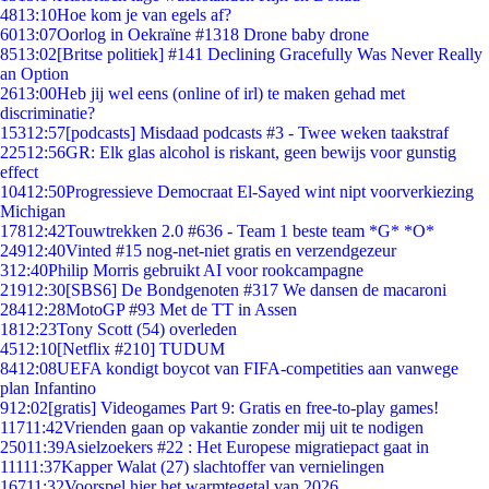
48
13:10
Hoe kom je van egels af?
60
13:07
Oorlog in Oekraïne #1318 Drone baby drone
85
13:02
[Britse politiek] #141 Declining Gracefully Was Never Really
an Option
26
13:00
Heb jij wel eens (online of irl) te maken gehad met
discriminatie?
153
12:57
[podcasts] Misdaad podcasts #3 - Twee weken taakstraf
225
12:56
GR: Elk glas alcohol is riskant, geen bewijs voor gunstig
effect
104
12:50
Progressieve Democraat El-Sayed wint nipt voorverkiezing
Michigan
178
12:42
Touwtrekken 2.0 #636 - Team 1 beste team *G* *O*
249
12:40
Vinted #15 nog-net-niet gratis en verzendgezeur
3
12:40
Philip Morris gebruikt AI voor rookcampagne
219
12:30
[SBS6] De Bondgenoten #317 We dansen de macaroni
284
12:28
MotoGP #93 Met de TT in Assen
18
12:23
Tony Scott (54) overleden
45
12:10
[Netflix #210] TUDUM
84
12:08
UEFA kondigt boycot van FIFA-competities aan vanwege
plan Infantino
9
12:02
[gratis] Videogames Part 9: Gratis en free-to-play games!
117
11:42
Vrienden gaan op vakantie zonder mij uit te nodigen
250
11:39
Asielzoekers #22 : Het Europese migratiepact gaat in
111
11:37
Kapper Walat (27) slachtoffer van vernielingen
167
11:32
Voorspel hier het warmtegetal van 2026