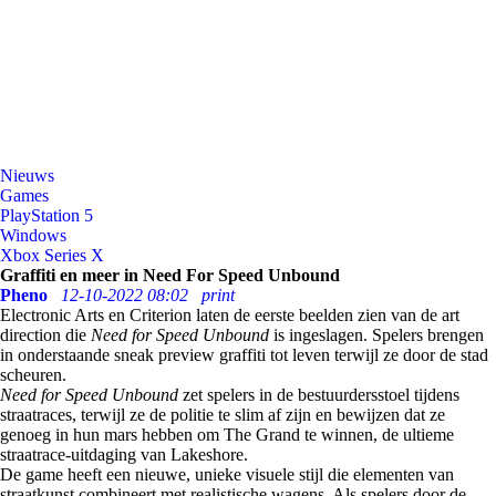
Nieuws
Games
PlayStation 5
Windows
Xbox Series X
Graffiti en meer in Need For Speed Unbound
Pheno
12-10-2022 08:02
print
Electronic Arts en Criterion laten de eerste beelden zien van de art
direction die
Need for Speed Unbound
is ingeslagen. Spelers brengen
in onderstaande sneak preview graffiti tot leven terwijl ze door de stad
scheuren.
Need for Speed Unbound
zet spelers in de bestuurdersstoel tijdens
straatraces, terwijl ze de politie te slim af zijn en bewijzen dat ze
genoeg in hun mars hebben om The Grand te winnen, de ultieme
straatrace-uitdaging van Lakeshore.
De game heeft een nieuwe, unieke visuele stijl die elementen van
straatkunst combineert met realistische wagens. Als spelers door de