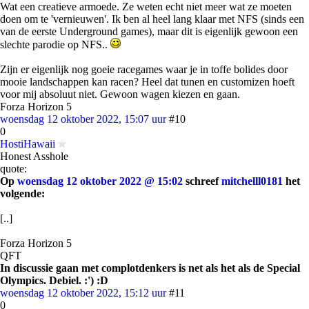
Wat een creatieve armoede. Ze weten echt niet meer wat ze moeten
doen om te 'vernieuwen'. Ik ben al heel lang klaar met NFS (sinds een
van de eerste Underground games), maar dit is eigenlijk gewoon een
slechte parodie op NFS..
Zijn er eigenlijk nog goeie racegames waar je in toffe bolides door
mooie landschappen kan racen? Heel dat tunen en customizen hoeft
voor mij absoluut niet. Gewoon wagen kiezen en gaan.
Forza Horizon 5
woensdag 12 oktober 2022, 15:07 uur
#10
0
HostiHawaii
Honest Asshole
quote:
Op
woensdag 12 oktober 2022 @ 15:02
schreef
mitchelll0181
het
volgende:
[..]
Forza Horizon 5
QFT
In discussie gaan met complotdenkers is net als het als de Special
Olympics. Debiel. :') :D
woensdag 12 oktober 2022, 15:12 uur
#11
0