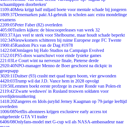
schaamlippen doorbreken'
11
09:40
Meta krijgt half miljard boete voor mentale schade bij jongeren
18
09:37
Denemarken pakt AI-gebruik in scholen aan: extra mondelinge
examens
22
09:05
Peter Faber (82) overleden
4
05:00
Trailers kijken: de bioscoopreleases van week 32
0
03:37
Ajax veel te sterk voor Shelbourne, maar houdt schade beperkt
1
02:34
Nieuwkomers schitteren bij ruime Europese zege FC Twente
19
00:45
Random Pics van de Dag #1978
14
22:04
Ontslagen bij Halo Studios na Campaign Evolved
15
22:01
PS5-doos waarschuwt voor einde fysieke games
2
21:03
Le Court wint na nerveuze finale, Pieterse derde
29
20:40
NPO-manager Menno de Boer geschorst na dickpic in
groepsapp
30
20:11
Duitser (93) crasht met quad tegen boom, vier gewonden
44
20:03
Trump wil dat J.D. Vance hem in 2028 opvolgt
1
19:50
Lemmen boekt eerste profzege in zware Ronde van Polen-rit
21
19:42
'Zwarte weduwes' in Rusland trouwen soldaten voor
overlijdensuitkering
14
18:20
Zangeres en Idols-jurylid Jerney Kaagman op 79-jarige leeftijd
overleden
10
06/08
Netflix-abonnees krijgen exclusieve early access tot
uitgebreide GTA VI trailer
64
06/08
Onlyfans-model met G-cup wil als NASA-ambassadeur naar
maan