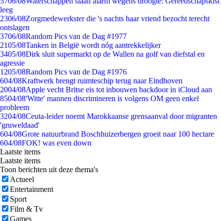
57
06/08
Waterschappen slaan alarm wegens droogte: Gereedschapskist
leeg
23
06/08
Zorgmedewerkster die 's nachts haar vriend bezocht terecht
ontslagen
37
06/08
Random Pics van de Dag #1977
21
05/08
Tanken in België wordt nóg aantrekkelijker
34
05/08
Dirk sluit supermarkt op de Wallen na golf van diefstal en
agressie
12
05/08
Random Pics van de Dag #1976
6
04/08
Kraftwerk brengt ruimteschip terug naar Eindhoven
20
04/08
Apple vecht Britse eis tot inbouwen backdoor in iCloud aan
85
04/08
'Witte' mannen discrimineren is volgens OM geen enkel
probleem
32
04/08
Ceuta-leider noemt Marokkaanse grensaanval door migranten
'gruweldaad'
6
04/08
Grote natuurbrand Boschhuizerbergen groeit naar 100 hectare
6
04/08
FOK! was even down
Laatste items
Laatste items
Toon berichten uit deze thema's
Actueel
Entertainment
Sport
Film & Tv
Games