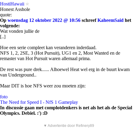
HostiHawaii
Honest Asshole
quote:
Op
woensdag 12 oktober 2022 @ 10:56
schreef
KaheemSaid
het
volgende:
Wat vonden jullie de
[..]
Hoe een serie compleet kan veranderen inderdaad.
NFS 1, 2, 2SE, 3 (Hot Pursuit), UG1 en 2, Most Wanted en de
remaster van Hot Pursuit waren allemaal prima.
De rest was pure drek...... Alhoewel Heat wel erg in de buurt kwam
van Underground..
Maar DIT is hoe NFS weer zou moeten zijn:
foto
The Need for Speed I - NfS 1 Gameplay
In discussie gaan met complotdenkers is net als het als de Special
Olympics. Debiel. :') :D
▼ Advertentie door Refinery89