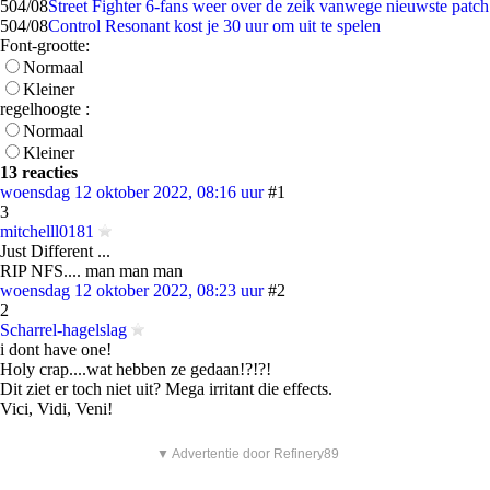
5
04/08
Street Fighter 6-fans weer over de zeik vanwege nieuwste patch
5
04/08
Control Resonant kost je 30 uur om uit te spelen
Font-grootte:
Normaal
Kleiner
regelhoogte :
Normaal
Kleiner
13 reacties
woensdag 12 oktober 2022, 08:16 uur
#1
3
mitchelll0181
Just Different ...
RIP NFS.... man man man
woensdag 12 oktober 2022, 08:23 uur
#2
2
Scharrel-hagelslag
i dont have one!
Holy crap....wat hebben ze gedaan!?!?!
Dit ziet er toch niet uit? Mega irritant die effects.
Vici, Vidi, Veni!
▼ Advertentie door Refinery89