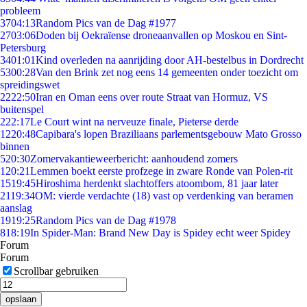
probleem
37
04:13
Random Pics van de Dag #1977
27
03:06
Doden bij Oekraïense droneaanvallen op Moskou en Sint-
Petersburg
34
01:01
Kind overleden na aanrijding door AH-bestelbus in Dordrecht
53
00:28
Van den Brink zet nog eens 14 gemeenten onder toezicht om
spreidingswet
22
22:50
Iran en Oman eens over route Straat van Hormuz, VS
buitenspel
2
22:17
Le Court wint na nerveuze finale, Pieterse derde
12
20:48
Capibara's lopen Braziliaans parlementsgebouw Mato Grosso
binnen
5
20:30
Zomervakantieweerbericht: aanhoudend zomers
1
20:21
Lemmen boekt eerste profzege in zware Ronde van Polen-rit
15
19:45
Hiroshima herdenkt slachtoffers atoombom, 81 jaar later
21
19:34
OM: vierde verdachte (18) vast op verdenking van beramen
aanslag
19
19:25
Random Pics van de Dag #1978
8
18:19
In Spider-Man: Brand New Day is Spidey echt weer Spidey
Forum
Forum
Scrollbar gebruiken
opslaan