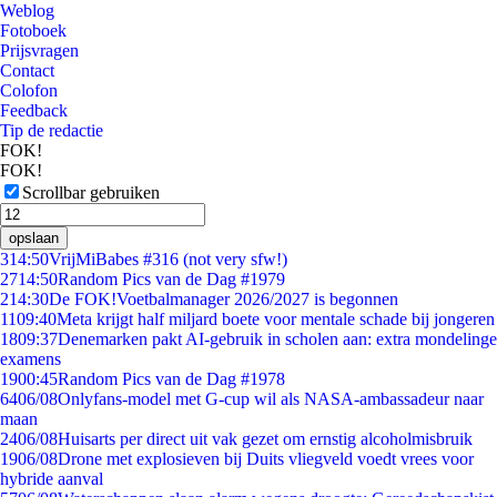
Weblog
Fotoboek
Prijsvragen
Contact
Colofon
Feedback
Tip de redactie
FOK!
FOK!
Scrollbar gebruiken
opslaan
3
14:50
VrijMiBabes #316 (not very sfw!)
27
14:50
Random Pics van de Dag #1979
2
14:30
De FOK!Voetbalmanager 2026/2027 is begonnen
11
09:40
Meta krijgt half miljard boete voor mentale schade bij jongeren
18
09:37
Denemarken pakt AI-gebruik in scholen aan: extra mondelinge
examens
19
00:45
Random Pics van de Dag #1978
64
06/08
Onlyfans-model met G-cup wil als NASA-ambassadeur naar
maan
24
06/08
Huisarts per direct uit vak gezet om ernstig alcoholmisbruik
19
06/08
Drone met explosieven bij Duits vliegveld voedt vrees voor
hybride aanval