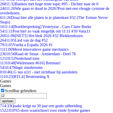
268
11:32
Banken met hoge rente topic #95 - Dichter naar de 0
240
11:26
Wie gaan er dood in 2026?Post met een vleugje cynisme de
overledenen.
6
11:26
Draai hier alle platen in je platenkast #32 (The Torture Never
Stops)
16
11:14
[Boekbespreking] Yesteryear - Caro Claire Burke
54
11:11
Post hier zo vaak mogelijk om 11:11 #39 Vanz11
266
11:06
[NET5] Het blok 2026 #32 Blokkendozen
264
11:05
Lied van de dag #52
79
11:05
Vuelta a España 2026 #1
11
11:00
Meest innovatieve game mechanics
236
10:56
Raad de Straat - Amsterdam - Deel 78
121
10:52
Nederland toen
113
10:48
[Wielrennen #616] Brennan!
54
10:47
Magic mushrooms
0
10:46
LG nas n1t1 - niet zichtbaar bij aansluiten
11
10:25
[RTL4] Bestemming X
Games
Games
Scrollbar gebruiken
opslaan
7
14:33
Quake krijgt na 30 jaar een gratis uitbreiding
15
22:01
PS5-doos waarschuwt voor einde fysieke games