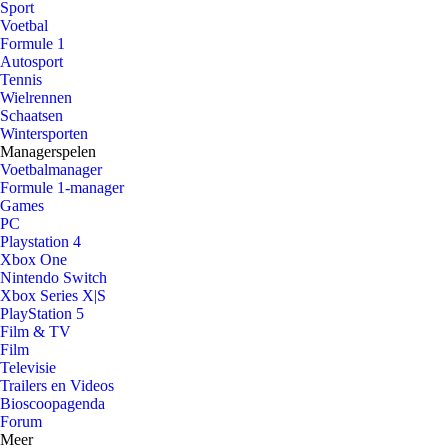
Sport
Voetbal
Formule 1
Autosport
Tennis
Wielrennen
Schaatsen
Wintersporten
Managerspelen
Voetbalmanager
Formule 1-manager
Games
PC
Playstation 4
Xbox One
Nintendo Switch
Xbox Series X|S
PlayStation 5
Film & TV
Film
Televisie
Trailers en Videos
Bioscoopagenda
Forum
Meer