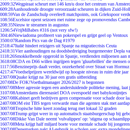
20
09:32
Wegpiraat scheurt met 146 km/u door het centrum van Amste
6
09:28
Aanhoudende droogte veroorzaakt scheuren in dijken Zuid-Hol
0
08:59
Van de Zandschulp overleeft matchpoints, ook Griekspoor verde
1
08:56
Excelsior opent seizoen met ruime zege op promovendus Camb
2
08:35
Nieuw te streamen in augustus
12
06:54
VrijMiBabes #316 (not very sfw!)
3
04:46
Niewiadoma profiteert van pokerspel en grijpt geel op Ventoux
35
00:07
Random Pics van de Dag #1979
25
18:47
Italië hindert reizigers uit Spanje na migratiecrisis Ceuta
24
18:31
Vier aanhoudingen na doodsbedreiging burgemeester Depla v
11
18:26
Smokkelbende opgerold in Spanje, verdienden miljoenen aan 
36
18:08
CDA en D66 willen ingrijpen tegen 'gluurbrillen' die mensen 
11
17:56
Benzineprijs daalt verder, onzekerheid over Straat van Hormuz b
42
17:47
Voedselprijzen wereldwijd op hoogste niveau in ruim drie jaar
23
07/08
Quake krijgt na 30 jaar een gratis uitbreiding
2
07/08
De FOK!Voetbalmanager 2026/2027 is begonnen
69
07/08
Meer agressie tegen een andersluidende politieke mening, laat j
31
07/08
Amsterdams dierenasiel DOA overspoeld met babykonijntjes
29
07/08
Kabinet geeft bedrijven geen compensatie voor schade door la
24
07/08
OM eist TBS tegen verwarde man die agenten stak met aardap
30
07/08
Tropische hitte keert zondag terug met lokaal 32 graden
30
07/08
Trump grijpt weer in op automatisch staatsburgerschap bij geb
56
07/08
Dikke Van Dale neemt 'vulvalippen' op: 'stigma op schaamlip
16
07/08
Meta krijgt half miljard boete voor mentale schade bij jongeren
20
07/08
Denemarken pakt AI-gebruik in scholen aan: extra mondeling