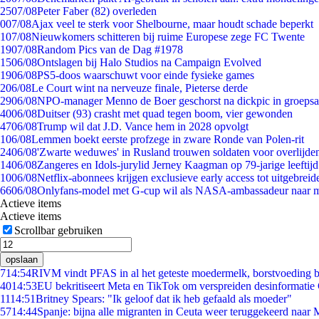
25
07/08
Peter Faber (82) overleden
0
07/08
Ajax veel te sterk voor Shelbourne, maar houdt schade beperkt
1
07/08
Nieuwkomers schitteren bij ruime Europese zege FC Twente
19
07/08
Random Pics van de Dag #1978
15
06/08
Ontslagen bij Halo Studios na Campaign Evolved
19
06/08
PS5-doos waarschuwt voor einde fysieke games
2
06/08
Le Court wint na nerveuze finale, Pieterse derde
29
06/08
NPO-manager Menno de Boer geschorst na dickpic in groeps
40
06/08
Duitser (93) crasht met quad tegen boom, vier gewonden
47
06/08
Trump wil dat J.D. Vance hem in 2028 opvolgt
1
06/08
Lemmen boekt eerste profzege in zware Ronde van Polen-rit
24
06/08
'Zwarte weduwes' in Rusland trouwen soldaten voor overlijden
14
06/08
Zangeres en Idols-jurylid Jerney Kaagman op 79-jarige leeftij
10
06/08
Netflix-abonnees krijgen exclusieve early access tot uitgebreid
66
06/08
Onlyfans-model met G-cup wil als NASA-ambassadeur naar 
Actieve items
Actieve items
Scrollbar gebruiken
opslaan
7
14:54
RIVM vindt PFAS in al het geteste moedermelk, borstvoeding bl
40
14:53
EU bekritiseert Meta en TikTok om verspreiden desinformatie
11
14:51
Britney Spears: "Ik geloof dat ik heb gefaald als moeder"
57
14:44
Spanje: bijna alle migranten in Ceuta weer teruggekeerd naar