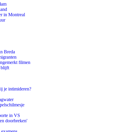
rdam
land
r in Montreal
uur
an Breda
migranten
ongemerkt filmen
lijft
ij je intimideren?
agwater
pelschilmesje
oorte in VS
pen doorbreken'
e examens