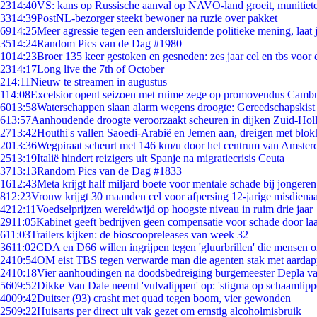
23
14:40
VS: kans op Russische aanval op NAVO-land groeit, munitiet
33
14:39
PostNL-bezorger steekt bewoner na ruzie over pakket
69
14:25
Meer agressie tegen een andersluidende politieke mening, laat j
35
14:24
Random Pics van de Dag #1980
10
14:23
Broer 135 keer gestoken en gesneden: zes jaar cel en tbs voo
23
14:17
Long live the 7th of October
2
14:11
Nieuw te streamen in augustus
1
14:08
Excelsior opent seizoen met ruime zege op promovendus Camb
60
13:58
Waterschappen slaan alarm wegens droogte: Gereedschapskist
6
13:57
Aanhoudende droogte veroorzaakt scheuren in dijken Zuid-Hol
27
13:42
Houthi's vallen Saoedi-Arabië en Jemen aan, dreigen met blok
20
13:36
Wegpiraat scheurt met 146 km/u door het centrum van Amste
25
13:19
Italië hindert reizigers uit Spanje na migratiecrisis Ceuta
37
13:13
Random Pics van de Dag #1833
16
12:43
Meta krijgt half miljard boete voor mentale schade bij jongeren
8
12:23
Vrouw krijgt 30 maanden cel voor afpersing 12-jarige misdienaa
42
12:11
Voedselprijzen wereldwijd op hoogste niveau in ruim drie jaar
29
11:05
Kabinet geeft bedrijven geen compensatie voor schade door la
6
11:03
Trailers kijken: de bioscoopreleases van week 32
36
11:02
CDA en D66 willen ingrijpen tegen 'gluurbrillen' die mensen 
24
10:54
OM eist TBS tegen verwarde man die agenten stak met aardap
24
10:18
Vier aanhoudingen na doodsbedreiging burgemeester Depla v
56
09:52
Dikke Van Dale neemt 'vulvalippen' op: 'stigma op schaamlip
40
09:42
Duitser (93) crasht met quad tegen boom, vier gewonden
25
09:22
Huisarts per direct uit vak gezet om ernstig alcoholmisbruik