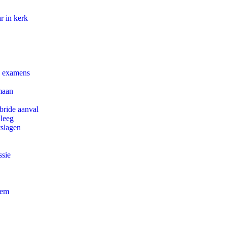
r in kerk
e examens
maan
bride aanval
 leeg
tslagen
ssie
eem