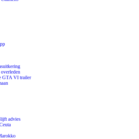
app
suitkering
d overleden
e GTA VI trailer
maan
ijft advies
 Ceuta
 Marokko