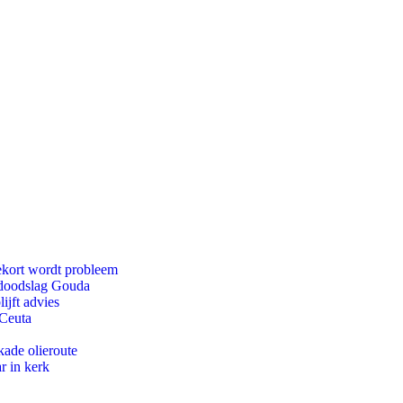
ekort wordt probleem
r doodslag Gouda
ijft advies
 Ceuta
kade olieroute
r in kerk