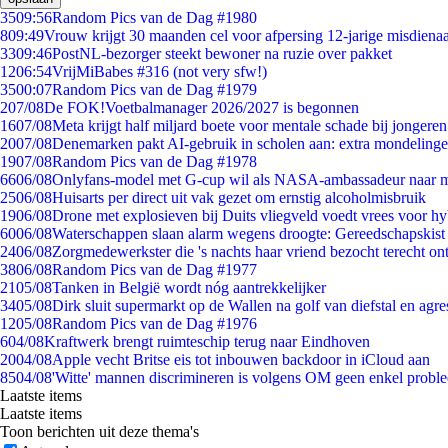
35
09:56
Random Pics van de Dag #1980
8
09:49
Vrouw krijgt 30 maanden cel voor afpersing 12-jarige misdienaa
33
09:46
PostNL-bezorger steekt bewoner na ruzie over pakket
12
06:54
VrijMiBabes #316 (not very sfw!)
35
00:07
Random Pics van de Dag #1979
2
07/08
De FOK!Voetbalmanager 2026/2027 is begonnen
16
07/08
Meta krijgt half miljard boete voor mentale schade bij jongeren
20
07/08
Denemarken pakt AI-gebruik in scholen aan: extra mondeling
19
07/08
Random Pics van de Dag #1978
66
06/08
Onlyfans-model met G-cup wil als NASA-ambassadeur naar 
25
06/08
Huisarts per direct uit vak gezet om ernstig alcoholmisbruik
19
06/08
Drone met explosieven bij Duits vliegveld voedt vrees voor hy
60
06/08
Waterschappen slaan alarm wegens droogte: Gereedschapskist
24
06/08
Zorgmedewerkster die 's nachts haar vriend bezocht terecht on
38
06/08
Random Pics van de Dag #1977
21
05/08
Tanken in België wordt nóg aantrekkelijker
34
05/08
Dirk sluit supermarkt op de Wallen na golf van diefstal en agre
12
05/08
Random Pics van de Dag #1976
6
04/08
Kraftwerk brengt ruimteschip terug naar Eindhoven
20
04/08
Apple vecht Britse eis tot inbouwen backdoor in iCloud aan
85
04/08
'Witte' mannen discrimineren is volgens OM geen enkel probl
Laatste items
Laatste items
Toon berichten uit deze thema's