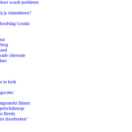
ekort wordt probleem
ij je intimideren?
r doodslag Gouda
uur
 leeg
land
kade olieroute
rdam
r in kerk
agwater
ongemerkt filmen
pelschilmesje
an Breda
pen doorbreken'