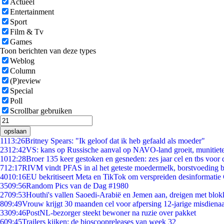
Actueel
Entertainment
Sport
Film & Tv
Games
Toon berichten van deze types
Weblog
Column
(P)review
Special
Poll
Scrollbar gebruiken
opslaan
11
13:26
Britney Spears: "Ik geloof dat ik heb gefaald als moeder"
23
12:42
VS: kans op Russische aanval op NAVO-land groeit, munitiet
10
12:28
Broer 135 keer gestoken en gesneden: zes jaar cel en tbs voo
7
12:17
RIVM vindt PFAS in al het geteste moedermelk, borstvoeding bl
40
10:16
EU bekritiseert Meta en TikTok om verspreiden desinformatie
35
09:56
Random Pics van de Dag #1980
27
09:53
Houthi's vallen Saoedi-Arabië en Jemen aan, dreigen met blok
8
09:49
Vrouw krijgt 30 maanden cel voor afpersing 12-jarige misdienaa
33
09:46
PostNL-bezorger steekt bewoner na ruzie over pakket
6
09:45
Trailers kijken: de bioscoopreleases van week 32