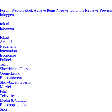
Forum
Weblog
Zoek
Actieve Items
Nieuws
Columns
Reviews
Previe
Inloggen
fok.nl
Inloggen
fok.nl
Actueel
Nederland
Internationaal
Economie
Politiek
Tech
Showbiz en Gossip
Opmerkelijk
Entertainment
Showbiz en Gossip
Muziek
Film
Televisie
Media & Cultuur
Bioscoopagenda
Sport