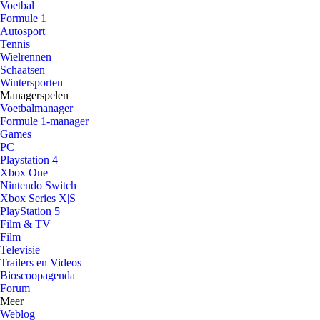
Voetbal
Formule 1
Autosport
Tennis
Wielrennen
Schaatsen
Wintersporten
Managerspelen
Voetbalmanager
Formule 1-manager
Games
PC
Playstation 4
Xbox One
Nintendo Switch
Xbox Series X|S
PlayStation 5
Film & TV
Film
Televisie
Trailers en Videos
Bioscoopagenda
Forum
Meer
Weblog