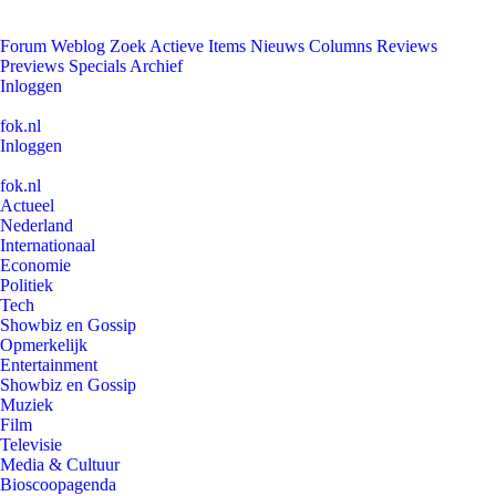
Forum
Weblog
Zoek
Actieve Items
Nieuws
Columns
Reviews
Previews
Specials
Archief
Inloggen
fok.nl
Inloggen
fok.nl
Actueel
Nederland
Internationaal
Economie
Politiek
Tech
Showbiz en Gossip
Opmerkelijk
Entertainment
Showbiz en Gossip
Muziek
Film
Televisie
Media & Cultuur
Bioscoopagenda