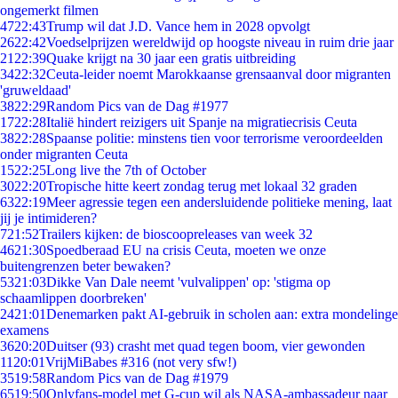
ongemerkt filmen
47
22:43
Trump wil dat J.D. Vance hem in 2028 opvolgt
26
22:42
Voedselprijzen wereldwijd op hoogste niveau in ruim drie jaar
21
22:39
Quake krijgt na 30 jaar een gratis uitbreiding
34
22:32
Ceuta-leider noemt Marokkaanse grensaanval door migranten
'gruweldaad'
38
22:29
Random Pics van de Dag #1977
17
22:28
Italië hindert reizigers uit Spanje na migratiecrisis Ceuta
38
22:28
Spaanse politie: minstens tien voor terrorisme veroordeelden
onder migranten Ceuta
15
22:25
Long live the 7th of October
30
22:20
Tropische hitte keert zondag terug met lokaal 32 graden
63
22:19
Meer agressie tegen een andersluidende politieke mening, laat
jij je intimideren?
7
21:52
Trailers kijken: de bioscoopreleases van week 32
46
21:30
Spoedberaad EU na crisis Ceuta, moeten we onze
buitengrenzen beter bewaken?
53
21:03
Dikke Van Dale neemt 'vulvalippen' op: 'stigma op
schaamlippen doorbreken'
24
21:01
Denemarken pakt AI-gebruik in scholen aan: extra mondelinge
examens
36
20:20
Duitser (93) crasht met quad tegen boom, vier gewonden
11
20:01
VrijMiBabes #316 (not very sfw!)
35
19:58
Random Pics van de Dag #1979
65
19:50
Onlyfans-model met G-cup wil als NASA-ambassadeur naar