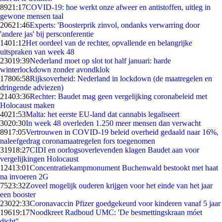
89
21:17
COVID-19: hoe werkt onze afweer en antistoffen, uitleg in
gewone mensen taal
206
21:46
Experts: 'Boosterprik zinvol, ondanks verwarring door
'andere jas' bij persconferentie
14
01:12
Het oordeel van de rechter, opvallende en belangrijke
uitspraken van week 48
230
19:39
Nederland moet op slot tot half januari: harde
winterlockdown zonder avondklok
178
06:58
Rijksoverheid: Nederland in lockdown (de maatregelen en
dringende adviezen)
214
03:36
Rechter: Baudet mag geen vergelijking coronabeleid met
Holocaust maken
40
21:53
Malta: het eerste EU-land dat cannabis legaliseert
30
20:30
In week 48 overleden 1.250 meer mensen dan verwacht
89
17:05
Vertrouwen in COVID-19 beleid overheid gedaald naar 16%,
naleefgedrag coronamaatregelen fors toegenomen
319
18:27
CIDI en oorlogsoverlevenden klagen Baudet aan voor
vergelijkingen Holocaust
124
13:01
Concentratiekampmonument Buchenwald bestookt met haat
na invoeren 2G
75
23:32
Zoveel mogelijk ouderen krijgen voor het einde van het jaar
een booster
230
22:33
Coronavaccin Pfizer goedgekeurd voor kinderen vanaf 5 jaar
196
19:17
Noodkreet Radboud UMC: 'De besmettingskraan móet
dicht"