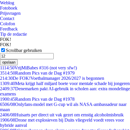
Weblog
Fotoboek
Prijsvragen
Contact
Colofon
Feedback
Tip de redactie
FOK!
FOK!
Scrollbar gebruiken
opslaan
11
14:50
VrijMiBabes #316 (not very sfw!)
35
14:50
Random Pics van de Dag #1979
2
14:30
De FOK!Voetbalmanager 2026/2027 is begonnen
13
09:40
Meta krijgt half miljard boete voor mentale schade bij jongeren
24
09:37
Denemarken pakt AI-gebruik in scholen aan: extra mondelinge
examens
19
00:45
Random Pics van de Dag #1978
65
06/08
Onlyfans-model met G-cup wil als NASA-ambassadeur naar
maan
24
06/08
Huisarts per direct uit vak gezet om ernstig alcoholmisbruik
19
06/08
Drone met explosieven bij Duits vliegveld voedt vrees voor
hybride aanval