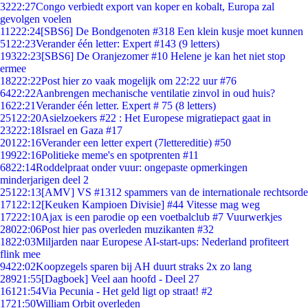
32
22:27
Congo verbiedt export van koper en kobalt, Europa zal
gevolgen voelen
112
22:24
[SBS6] De Bondgenoten #318 Een klein kusje moet kunnen
51
22:23
Verander één letter: Expert #143 (9 letters)
193
22:23
[SBS6] De Oranjezomer #10 Helene je kan het niet stop
ermee
182
22:22
Post hier zo vaak mogelijk om 22:22 uur #76
64
22:22
Aanbrengen mechanische ventilatie zinvol in oud huis?
16
22:21
Verander één letter. Expert # 75 (8 letters)
251
22:20
Asielzoekers #22 : Het Europese migratiepact gaat in
232
22:18
Israel en Gaza #17
201
22:16
Verander een letter expert (7lettereditie) #50
199
22:16
Politieke meme's en spotprenten #11
68
22:14
Roddelpraat onder vuur: ongepaste opmerkingen
minderjarigen deel 2
251
22:13
[AMV] VS #1312 spammers van de internationale rechtsorde
171
22:12
[Keuken Kampioen Divisie] #44 Vitesse mag weg
172
22:10
Ajax is een parodie op een voetbalclub #7 Vuurwerkjes
280
22:06
Post hier pas overleden muzikanten #32
18
22:03
Miljarden naar Europese AI-start-ups: Nederland profiteert
flink mee
94
22:02
Koopzegels sparen bij AH duurt straks 2x zo lang
289
21:55
[Dagboek] Veel aan hoofd - Deel 27
161
21:54
Via Pecunia - Het geld ligt op straat! #2
17
21:50
William Orbit overleden