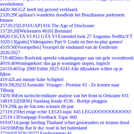
overledenen.
44
20:30
GGZ heeft mij gezond verklaard.
23
20:29
Capibara's wandelen doodleuk het Braziliaanse parlement
binnen
257
20:25
[UFO/UAP] #16 The Age of Disclosure
137
20:20
[Wielrennen #616] Brennan!
68
20:15
GTA VI #12 GTA VI Extended look 27 Augustus Netflix/YT
10
20:13
[gratis] Videogames Part 9: Gratis en free-to-play games!
43
19:50
[Voorspellen] Voorspel de eindstand van de Eredivisie
2026/2027
7
19:48
Dries Roelvink spreekt vakantieganger aan om gele zwembroek
49
19:46
Woningtekort: dus ga je woningen slopen, logisch
241
19:46
Top 2000 Editie 2025 #243 Alle dikzakken willen op je
lijken
4
19:42
Last minute balie Schiphol
8
19:39
[2023] Australië: Voyager - Promise #2 - Ze komen naar
Tilburg
74
19:36
Een tactische/militaire analyse van het front in Oekraïne #31
148
19:32
[SBS6] Vandaag Inside #136 - Boekje pluggen.
5
19:29
Ik ga de fok-toto winnen dit jaar
273
19:25
Het enige echte LEGO-topic #45 LEGOOOOOOOOOOO
235
19:13
Frontpage Feedback Topic #60
9
19:07
14-jarige leerling Thailand schiet grootouders en leraren dood
14
19:06
Prijs Bar le duc rood in het buitenland
37
19:02
[2026/2027] Eredivisietoto #1