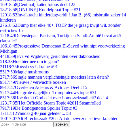
169
18:58
[Centraal] kattenfotoos deel 122
182
18:58
[ONLINE] Roddelpraat Topic #21
129
18:53
Invalkracht kinderdagverblijf Jan B. (66) misbruikt zeker 14
kinderen
276
18:52
Dump hier elke 40+ TOEP die je graag kwijt wil, zonder
restricties 15
12
18:49
Defensiepact Pakistan, Turkije en Saudi-Arabië bevat art.5
clausule?
106
18:45
Progressieve Democraat El-Sayed wint nipt voorverkiezing
Michigan
44
18:39
[Eva vd Wijdeven] geruchten over dakloosheid
5
18:38
Hoe hiermee om te gaan?
211
18:35
Russia vs Ukraine #91
55
17:59
Magic mushrooms
27
17:56
Single mannen verplichtsingle moeders laten daten?
95
17:49
Nieuwe / verwachte boeken
89
17:47
Overleden Acteurs & Actrices Deel #15
52
17:44
Het grote dagelijkse Trump nieuws topic #31
85
17:36
Hoe denkt God echt over homo-seksualiteit? deel 4
123
17:35
[Het Officiële Steam Topic #201] Steamrolled
79
17:19
De Bondgenoten Spoiler Topic #3
171
17:12
Vandaag 40 jaar geleden... #3
100
17:07
Ali B rechtszaak #26 - Ali de bewezen serieverkrachter