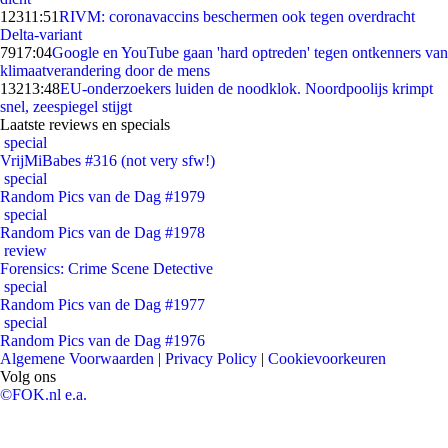
123
11:51
RIVM: coronavaccins beschermen ook tegen overdracht
Delta-variant
79
17:04
Google en YouTube gaan 'hard optreden' tegen ontkenners van
klimaatverandering door de mens
132
13:48
EU-onderzoekers luiden de noodklok. Noordpoolijs krimpt
snel, zeespiegel stijgt
Laatste reviews en specials
special
VrijMiBabes #316 (not very sfw!)
special
Random Pics van de Dag #1979
special
Random Pics van de Dag #1978
review
Forensics: Crime Scene Detective
special
Random Pics van de Dag #1977
special
Random Pics van de Dag #1976
Algemene Voorwaarden
|
Privacy Policy
|
Cookievoorkeuren
Volg ons
©FOK.nl e.a.