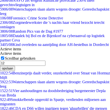
26
06/08
NAVO zet wegens Russische provocatie 250% meer
gevechtsvliegtuigen in
59
06/08
Waterschappen slaan alarm wegens droogte: Gereedschapskist
leeg
1
06/08
Forensics: Crime Scene Detective
23
06/08
Zorgmedewerkster die 's nachts haar vriend bezocht terecht
ontslagen
38
06/08
Random Pics van de Dag #1977
18
05/08
Datalek bij Bol en de Bijenkorf na cyberaanval op logistiek
partner Ceva
34
05/08
Kind overleden na aanrijding door AH-bestelbus in Dordrecht
Actieve items
Actieve items
Scrollbar gebruiken
opslaan
10
22:54
Benzineprijs daalt verder, onzekerheid over Straat van Hormuz
blijft
59
22:53
Waterschappen slaan alarm wegens droogte: Gereedschapskist
leeg
15
22:51
Vier aanhoudingen na doodsbedreiging burgemeester Depla
van Breda
9
22:49
Smokkelbende opgerold in Spanje, verdienden miljoenen aan
migranten
18
22:46
CDA en D66 willen ingrijpen tegen 'gluurbrillen' die mensen