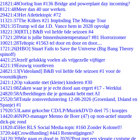
218
21:48
Oorlog Iran #136 Bridge and powerplant day incoming?
81
21:48
Meer dan 40 uur werken.
294
21:43
Het Atletiektopic #72
113
21:37
The Killers #21 Imploding The Mirage Tour
39
21:35
Trump wil dat J.D. Vance hem in 2028 opvolgt
182
21:30
[RTL] B&B vol liefde 6de seizoen #4
173
21:28
Wat is jullie binnenhuistemperatuur? #81 Horrorzomer
100
21:28
Teltopic #1563 tel door en door en door....
17
21:26
[HBO] Stuart Fails to Save the Universe (Big Bang Theory
spinoff)
44
21:25
Jezelf gelukkig voelen als vrijgezelle vijftiger
42
21:19
Eeuwig voortleven
248
21:13
[Videoland] B&B vol liefde 6de seizoen #1 voor de
vooruitkijkers
24
21:12
Op vakantie met (kleine) kinderen #30
143
21:08
Zaken waar je je echt dood aan ergert #17 - Werklui
248
20:58
Afbeeldingen die je gemaakt hebt met AI
255
20:58
Totale zonsverduistering 12-08-2026 (Groenland, IJsland en
Spanje) #1
179
20:53
Laatst gekochte CD/LP/MuziekDVD deel 75 | koopjes
144
20:46
NPO-manager Menno de Boer (47) op non-actief stuurde
dick-pic rond
118
20:45
Het RLS Social Media-topic #160 Zonder Kolonel!!
37
20:44
[Crowdfunding] #443 Rentestijgingen?
241
20:39
Wie gaan er dood in 2026?Post met een vleugje cynisme de