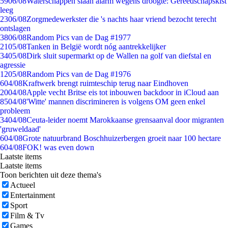
59
06/08
Waterschappen slaan alarm wegens droogte: Gereedschapskist
leeg
23
06/08
Zorgmedewerkster die 's nachts haar vriend bezocht terecht
ontslagen
38
06/08
Random Pics van de Dag #1977
21
05/08
Tanken in België wordt nóg aantrekkelijker
34
05/08
Dirk sluit supermarkt op de Wallen na golf van diefstal en
agressie
12
05/08
Random Pics van de Dag #1976
6
04/08
Kraftwerk brengt ruimteschip terug naar Eindhoven
20
04/08
Apple vecht Britse eis tot inbouwen backdoor in iCloud aan
85
04/08
'Witte' mannen discrimineren is volgens OM geen enkel
probleem
34
04/08
Ceuta-leider noemt Marokkaanse grensaanval door migranten
'gruweldaad'
6
04/08
Grote natuurbrand Boschhuizerbergen groeit naar 100 hectare
6
04/08
FOK! was even down
Laatste items
Laatste items
Toon berichten uit deze thema's
Actueel
Entertainment
Sport
Film & Tv
Games