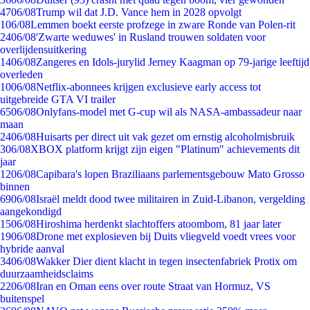
47
06/08
Trump wil dat J.D. Vance hem in 2028 opvolgt
1
06/08
Lemmen boekt eerste profzege in zware Ronde van Polen-rit
24
06/08
'Zwarte weduwes' in Rusland trouwen soldaten voor
overlijdensuitkering
14
06/08
Zangeres en Idols-jurylid Jerney Kaagman op 79-jarige leeftijd
overleden
10
06/08
Netflix-abonnees krijgen exclusieve early access tot
uitgebreide GTA VI trailer
65
06/08
Onlyfans-model met G-cup wil als NASA-ambassadeur naar
maan
24
06/08
Huisarts per direct uit vak gezet om ernstig alcoholmisbruik
3
06/08
XBOX platform krijgt zijn eigen "Platinum" achievements dit
jaar
12
06/08
Capibara's lopen Braziliaans parlementsgebouw Mato Grosso
binnen
69
06/08
Israël meldt dood twee militairen in Zuid-Libanon, vergelding
aangekondigd
15
06/08
Hiroshima herdenkt slachtoffers atoombom, 81 jaar later
19
06/08
Drone met explosieven bij Duits vliegveld voedt vrees voor
hybride aanval
34
06/08
Wakker Dier dient klacht in tegen insectenfabriek Protix om
duurzaamheidsclaims
22
06/08
Iran en Oman eens over route Straat van Hormuz, VS
buitenspel