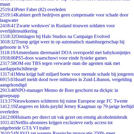
maan
25
19:43
Peter Faber (82) overleden
25
19:14
Kabinet geeft bedrijven geen compensatie voor schade door
laagwater
24
18:41
'Zwarte weduwes' in Rusland trouwen soldaten voor
overlijdensuitkering
15
18:32
Ontslagen bij Halo Studios na Campaign Evolved
30
18:32
Trump grijpt weer in op automatisch staatsburgerschap bij
geboorte in VS
31
18:19
Amsterdams dierenasiel DOA overspoeld met babykonijntjes
19
18:06
PS5-doos waarschuwt voor einde fysieke games
23
17:58
OM eist TBS tegen verwarde man die agenten stak met
aardappelschilmesje
13
17:41
Meta krijgt half miljard boete voor mentale schade bij jongeren
69
15:03
Israël meldt dood twee militairen in Zuid-Libanon, vergelding
aangekondigd
29
13:48
NPO-manager Menno de Boer geschorst na dickpic in
groepsapp
1
13:37
Nieuwkomers schitteren bij ruime Europese zege FC Twente
14
12:19
Zangeres en Idols-jurylid Jerney Kaagman op 79-jarige leeftijd
overleden
24
12:00
Huisarts per direct uit vak gezet om ernstig alcoholmisbruik
10
11:41
Netflix-abonnees krijgen exclusieve early access tot
uitgebreide GTA VI trailer
26
10:54
NAVO zet wegens Russische provocatie 250% meer