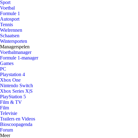
Sport
Voetbal
Formule 1
Autosport
Tennis
Wielrennen
Schaatsen
Wintersporten
Managerspelen
Voetbalmanager
Formule 1-manager
Games
PC
Playstation 4
Xbox One
Nintendo Switch
Xbox Series X|S
PlayStation 5
Film & TV
Film
Televisie
Trailers en Videos
Bioscoopagenda
Forum
Meer