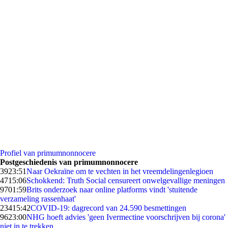
Profiel van primumnonnocere
Postgeschiedenis van primumnonnocere
39
23:51
Naar Oekraïne om te vechten in het vreemdelingenlegioen
47
15:06
Schokkend: Truth Social censureert onwelgevallige meningen
97
01:59
Brits onderzoek naar online platforms vindt 'stuitende
verzameling rassenhaat'
234
15:42
COVID-19: dagrecord van 24.590 besmettingen
96
23:00
NHG hoeft advies 'geen Ivermectine voorschrijven bij corona'
niet in te trekken