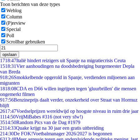
Toon berichten van deze types
Weblog
Column
(P)review
Special
Poll
Scrollbar gebruiken
opslaan
17
18:47
Italië hindert reizigers uit Spanje na migratiecrisis Ceuta
15
18:31
Vier aanhoudingen na doodsbedreiging burgemeester Depla
van Breda
9
18:26
Smokkelbende opgerold in Spanje, verdienden miljoenen aan
migranten
18
18:08
CDA en D66 willen ingrijpen tegen 'gluurbrillen' die mensen
ongemerkt filmen
9
17:56
Benzineprijs daalt verder, onzekerheid over Straat van Hormuz
blijft
26
17:47
Voedselprijzen wereldwijd op hoogste niveau in ruim drie jaar
11
14:50
VrijMiBabes #316 (not very sfw!)
35
14:50
Random Pics van de Dag #1979
21
14:33
Quake krijgt na 30 jaar een gratis uitbreiding
2
14:30
De FOK!Voetbalmanager 2026/2027 is begonnen
63
13:48
Meer agressie tegen een andersluidende politieke mening, laat