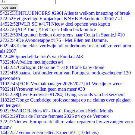
opslaan
54
22:53
[INFLUENCERS #296] Alles is welkom kneuzing of breuk
2
22:52
Het gezellige Eurojackpot KNVB Bekertopic 2026/27 #1
145
22:52
[WLR SC #417] Nieuw deel openen was kaputt
43
22:50
[ATP Tour] #169 Tosti Tallon back on fire
132
22:50
Migranten breken door grens naar Ceuta in Spanje,l #10
272
22:49
De Avondetappe #176 - Met Ellen ten Damme.
69
22:48
Techniekles verdwijnt uit onderbouw: maar half zo veel uren
als 2007
9
22:48
Opmerkelijke foto's van Funda #243
73
22:48
Afvallen met injecties #4
154
22:47
Oorlog in Oekraïne #1318 Drone baby drone
12
22:45
Spaanse kust onder vuur van Portugese oorlogsschepen: 120
gewonden
110
22:45
[FOK!Voetbalmanager 2026/2027] #1 We zijn er weer
79
22:41
Vrouwen willen geen man meer #30
219
22:38
[Live Eredivisie #1784] Dying seconds van het seizoen!
118
22:37
Jonge Cambridge professor stapt op na claims over plagiaat
en leugens
90
22:36
ARC Raiders #7 - Don’t forget about Stella Montis
196
22:29
Tour de France femmes 2026 #4 op de Ventoux
3
22:27
Nieuwe Europese richtlijn: vaker repareren ipv vervangen voor
nieuw
144
22:27
Verander één letter: Expert #91 (10 letters)