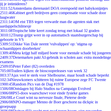
jij je intimideren?
31
11:52
Amsterdams dierenasiel DOA overspoeld met babykonijntjes
25
11:46
Kabinet geeft bedrijven geen compensatie voor schade door
laagwater
23
11:14
OM eist TBS tegen verwarde man die agenten stak met
aardappelschilmesje
30
11:08
Tropische hitte keert zondag terug met lokaal 32 graden
30
10:12
Trump grijpt weer in op automatisch staatsburgerschap bij
geboorte in VS
53
09:51
Dikke Van Dale neemt 'vulvalippen' op: 'stigma op
schaamlippen doorbreken'
13
09:40
Meta krijgt half miljard boete voor mentale schade bij jongeren
24
09:37
Denemarken pakt AI-gebruik in scholen aan: extra mondelinge
examens
25
09:05
Peter Faber (82) overleden
7
05:00
Trailers kijken: de bioscoopreleases van week 32
0
03:37
Ajax veel te sterk voor Shelbourne, maar houdt schade beperkt
1
02:34
Nieuwkomers schitteren bij ruime Europese zege FC Twente
19
00:45
Random Pics van de Dag #1978
15
06/08
Ontslagen bij Halo Studios na Campaign Evolved
19
06/08
PS5-doos waarschuwt voor einde fysieke games
2
06/08
Le Court wint na nerveuze finale, Pieterse derde
29
06/08
NPO-manager Menno de Boer geschorst na dickpic in
groepsapp
36
06/08
Duitser (93) crasht met quad tegen boom, vier gewonden