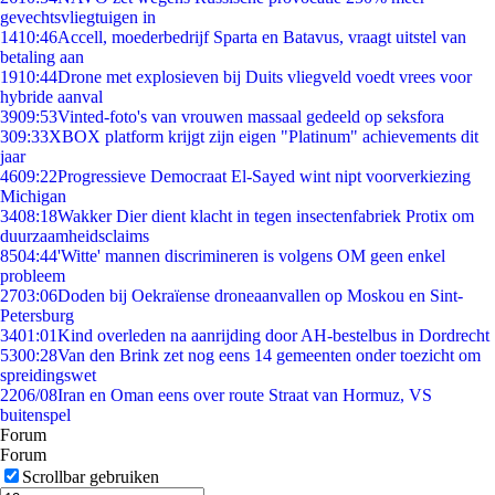
gevechtsvliegtuigen in
14
10:46
Accell, moederbedrijf Sparta en Batavus, vraagt uitstel van
betaling aan
19
10:44
Drone met explosieven bij Duits vliegveld voedt vrees voor
hybride aanval
39
09:53
Vinted-foto's van vrouwen massaal gedeeld op seksfora
3
09:33
XBOX platform krijgt zijn eigen "Platinum" achievements dit
jaar
46
09:22
Progressieve Democraat El-Sayed wint nipt voorverkiezing
Michigan
34
08:18
Wakker Dier dient klacht in tegen insectenfabriek Protix om
duurzaamheidsclaims
85
04:44
'Witte' mannen discrimineren is volgens OM geen enkel
probleem
27
03:06
Doden bij Oekraïense droneaanvallen op Moskou en Sint-
Petersburg
34
01:01
Kind overleden na aanrijding door AH-bestelbus in Dordrecht
53
00:28
Van den Brink zet nog eens 14 gemeenten onder toezicht om
spreidingswet
22
06/08
Iran en Oman eens over route Straat van Hormuz, VS
buitenspel
Forum
Forum
Scrollbar gebruiken