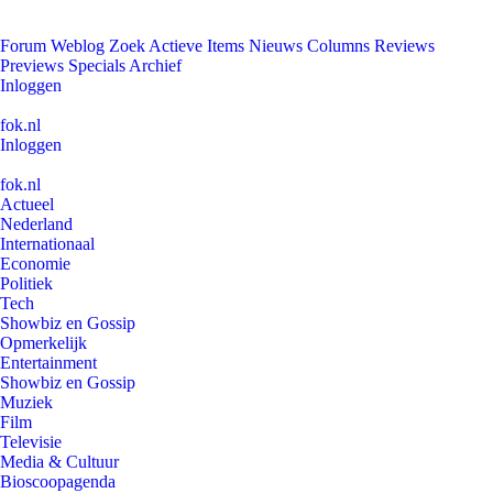
Forum
Weblog
Zoek
Actieve Items
Nieuws
Columns
Reviews
Previews
Specials
Archief
Inloggen
fok.nl
Inloggen
fok.nl
Actueel
Nederland
Internationaal
Economie
Politiek
Tech
Showbiz en Gossip
Opmerkelijk
Entertainment
Showbiz en Gossip
Muziek
Film
Televisie
Media & Cultuur
Bioscoopagenda