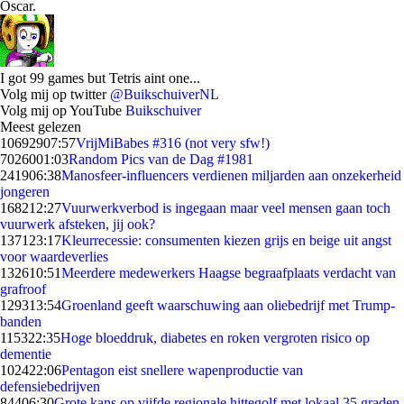
Oscar.
I got 99 games but Tetris aint one...
Volg mij op twitter
@BuikschuiverNL
Volg mij op YouTube
Buikschuiver
Meest gelezen
106929
07:57
VrijMiBabes #316 (not very sfw!)
70260
01:03
Random Pics van de Dag #1981
2419
06:38
Manosfeer-influencers verdienen miljarden aan onzekerheid
jongeren
1682
12:27
Vuurwerkverbod is ingegaan maar veel mensen gaan toch
vuurwerk afsteken, jij ook?
1371
23:17
Kleurrecessie: consumenten kiezen grijs en beige uit angst
voor waardeverlies
1326
10:51
Meerdere medewerkers Haagse begraafplaats verdacht van
grafroof
1293
13:54
Groenland geeft waarschuwing aan oliebedrijf met Trump-
banden
1153
22:35
Hoge bloeddruk, diabetes en roken vergroten risico op
dementie
1024
22:06
Pentagon eist snellere wapenproductie van
defensiebedrijven
844
06:30
Grote kans op vijfde regionale hittegolf met lokaal 35 graden