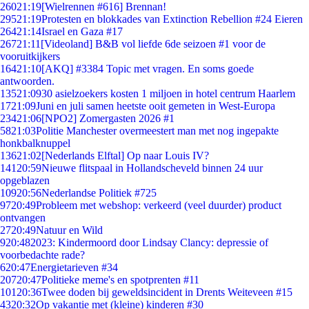
260
21:19
[Wielrennen #616] Brennan!
295
21:19
Protesten en blokkades van Extinction Rebellion #24 Eieren
264
21:14
Israel en Gaza #17
267
21:11
[Videoland] B&B vol liefde 6de seizoen #1 voor de
vooruitkijkers
164
21:10
[AKQ] #3384 Topic met vragen. En soms goede
antwoorden.
135
21:09
30 asielzoekers kosten 1 miljoen in hotel centrum Haarlem
17
21:09
Juni en juli samen heetste ooit gemeten in West-Europa
234
21:06
[NPO2] Zomergasten 2026 #1
58
21:03
Politie Manchester overmeestert man met nog ingepakte
honkbalknuppel
136
21:02
[Nederlands Elftal] Op naar Louis IV?
141
20:59
Nieuwe flitspaal in Hollandscheveld binnen 24 uur
opgeblazen
109
20:56
Nederlandse Politiek #725
97
20:49
Probleem met webshop: verkeerd (veel duurder) product
ontvangen
27
20:49
Natuur en Wild
9
20:48
2023: Kindermoord door Lindsay Clancy: depressie of
voorbedachte rade?
6
20:47
Energietarieven #34
207
20:47
Politieke meme's en spotprenten #11
101
20:36
Twee doden bij geweldsincident in Drents Weiteveen #15
43
20:32
Op vakantie met (kleine) kinderen #30