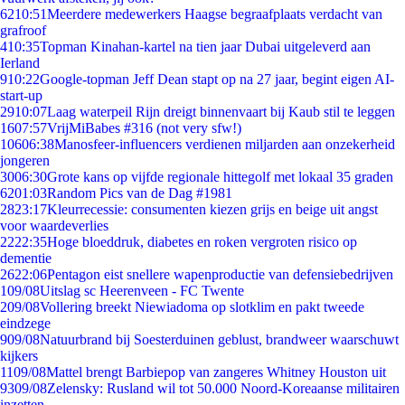
62
10:51
Meerdere medewerkers Haagse begraafplaats verdacht van
grafroof
4
10:35
Topman Kinahan-kartel na tien jaar Dubai uitgeleverd aan
Ierland
9
10:22
Google-topman Jeff Dean stapt op na 27 jaar, begint eigen AI-
start-up
29
10:07
Laag waterpeil Rijn dreigt binnenvaart bij Kaub stil te leggen
16
07:57
VrijMiBabes #316 (not very sfw!)
106
06:38
Manosfeer-influencers verdienen miljarden aan onzekerheid
jongeren
30
06:30
Grote kans op vijfde regionale hittegolf met lokaal 35 graden
62
01:03
Random Pics van de Dag #1981
28
23:17
Kleurrecessie: consumenten kiezen grijs en beige uit angst
voor waardeverlies
22
22:35
Hoge bloeddruk, diabetes en roken vergroten risico op
dementie
26
22:06
Pentagon eist snellere wapenproductie van defensiebedrijven
1
09/08
Uitslag sc Heerenveen - FC Twente
2
09/08
Vollering breekt Niewiadoma op slotklim en pakt tweede
eindzege
9
09/08
Natuurbrand bij Soesterduinen geblust, brandweer waarschuwt
kijkers
11
09/08
Mattel brengt Barbiepop van zangeres Whitney Houston uit
93
09/08
Zelensky: Rusland wil tot 50.000 Noord-Koreaanse militairen
inzetten