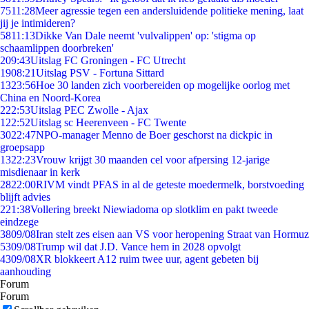
75
11:28
Meer agressie tegen een andersluidende politieke mening, laat
jij je intimideren?
58
11:13
Dikke Van Dale neemt 'vulvalippen' op: 'stigma op
schaamlippen doorbreken'
2
09:43
Uitslag FC Groningen - FC Utrecht
19
08:21
Uitslag PSV - Fortuna Sittard
13
23:56
Hoe 30 landen zich voorbereiden op mogelijke oorlog met
China en Noord-Korea
2
22:53
Uitslag PEC Zwolle - Ajax
1
22:52
Uitslag sc Heerenveen - FC Twente
30
22:47
NPO-manager Menno de Boer geschorst na dickpic in
groepsapp
13
22:23
Vrouw krijgt 30 maanden cel voor afpersing 12-jarige
misdienaar in kerk
28
22:00
RIVM vindt PFAS in al de geteste moedermelk, borstvoeding
blijft advies
2
21:38
Vollering breekt Niewiadoma op slotklim en pakt tweede
eindzege
38
09/08
Iran stelt zes eisen aan VS voor heropening Straat van Hormuz
53
09/08
Trump wil dat J.D. Vance hem in 2028 opvolgt
43
09/08
XR blokkeert A12 ruim twee uur, agent gebeten bij
aanhouding
Forum
Forum