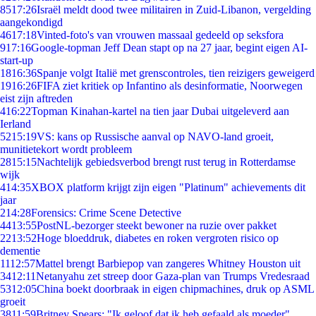
85
17:26
Israël meldt dood twee militairen in Zuid-Libanon, vergelding
aangekondigd
46
17:18
Vinted-foto's van vrouwen massaal gedeeld op seksfora
9
17:16
Google-topman Jeff Dean stapt op na 27 jaar, begint eigen AI-
start-up
18
16:36
Spanje volgt Italië met grenscontroles, tien reizigers geweigerd
19
16:26
FIFA ziet kritiek op Infantino als desinformatie, Noorwegen
eist zijn aftreden
4
16:22
Topman Kinahan-kartel na tien jaar Dubai uitgeleverd aan
Ierland
52
15:19
VS: kans op Russische aanval op NAVO-land groeit,
munitietekort wordt probleem
28
15:15
Nachtelijk gebiedsverbod brengt rust terug in Rotterdamse
wijk
4
14:35
XBOX platform krijgt zijn eigen "Platinum" achievements dit
jaar
2
14:28
Forensics: Crime Scene Detective
44
13:55
PostNL-bezorger steekt bewoner na ruzie over pakket
22
13:52
Hoge bloeddruk, diabetes en roken vergroten risico op
dementie
11
12:57
Mattel brengt Barbiepop van zangeres Whitney Houston uit
34
12:11
Netanyahu zet streep door Gaza-plan van Trumps Vredesraad
53
12:05
China boekt doorbraak in eigen chipmachines, druk op ASML
groeit
38
11:59
Britney Spears: "Ik geloof dat ik heb gefaald als moeder"