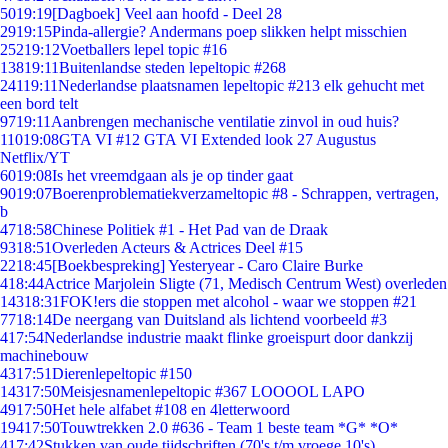
50
19:19
[Dagboek] Veel aan hoofd - Deel 28
29
19:15
Pinda-allergie? Andermans poep slikken helpt misschien
252
19:12
Voetballers lepel topic #16
138
19:11
Buitenlandse steden lepeltopic #268
241
19:11
Nederlandse plaatsnamen lepeltopic #213 elk gehucht met
een bord telt
97
19:11
Aanbrengen mechanische ventilatie zinvol in oud huis?
110
19:08
GTA VI #12 GTA VI Extended look 27 Augustus
Netflix/YT
60
19:08
Is het vreemdgaan als je op tinder gaat
90
19:07
Boerenproblematiekverzameltopic #8 - Schrappen, vertragen,
b
47
18:58
Chinese Politiek #1 - Het Pad van de Draak
93
18:51
Overleden Acteurs & Actrices Deel #15
22
18:45
[Boekbespreking] Yesteryear - Caro Claire Burke
4
18:44
Actrice Marjolein Sligte (71, Medisch Centrum West) overleden
143
18:31
FOK!ers die stoppen met alcohol - waar we stoppen #21
77
18:14
De neergang van Duitsland als lichtend voorbeeld #3
4
17:54
Nederlandse industrie maakt flinke groeispurt door dankzij
machinebouw
43
17:51
Dierenlepeltopic #150
143
17:50
Meisjesnamenlepeltopic #367 LOOOOL LAPO
49
17:50
Het hele alfabet #108 en 4letterwoord
194
17:50
Touwtrekken 2.0 #636 - Team 1 beste team *G* *O*
4
17:42
Stukken van oude tijdschriften (70's t/m vroege 10's)