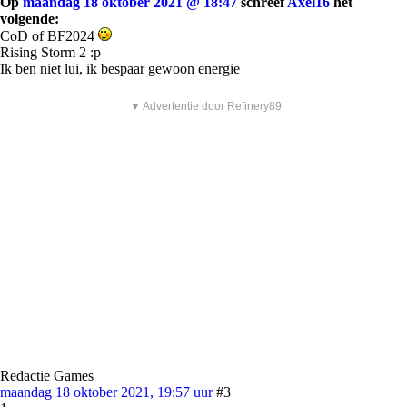
Op
maandag 18 oktober 2021 @ 18:47
schreef
Axel16
het
volgende:
CoD of BF2024
Rising Storm 2 :p
Ik ben niet lui, ik bespaar gewoon energie
▼ Advertentie door Refinery89
Redactie Games
maandag 18 oktober 2021, 19:57 uur
#3