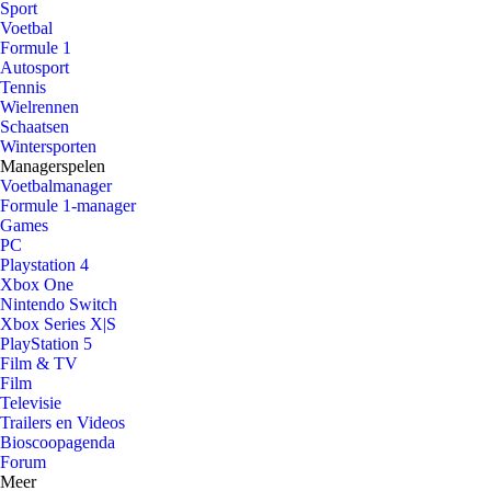
Sport
Voetbal
Formule 1
Autosport
Tennis
Wielrennen
Schaatsen
Wintersporten
Managerspelen
Voetbalmanager
Formule 1-manager
Games
PC
Playstation 4
Xbox One
Nintendo Switch
Xbox Series X|S
PlayStation 5
Film & TV
Film
Televisie
Trailers en Videos
Bioscoopagenda
Forum
Meer