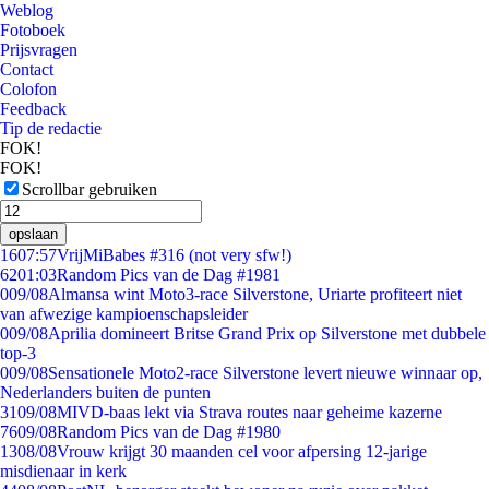
Weblog
Fotoboek
Prijsvragen
Contact
Colofon
Feedback
Tip de redactie
FOK!
FOK!
Scrollbar gebruiken
opslaan
16
07:57
VrijMiBabes #316 (not very sfw!)
62
01:03
Random Pics van de Dag #1981
0
09/08
Almansa wint Moto3-race Silverstone, Uriarte profiteert niet
van afwezige kampioenschapsleider
0
09/08
Aprilia domineert Britse Grand Prix op Silverstone met dubbele
top-3
0
09/08
Sensationele Moto2-race Silverstone levert nieuwe winnaar op,
Nederlanders buiten de punten
31
09/08
MIVD-baas lekt via Strava routes naar geheime kazerne
76
09/08
Random Pics van de Dag #1980
13
08/08
Vrouw krijgt 30 maanden cel voor afpersing 12-jarige
misdienaar in kerk