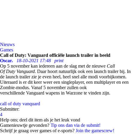
Nieuws
Games
Call of Duty: Vanguard officiële launch trailer in beeld
Oscar.
18-10-2021 17:48
print
Op 5 november kan iedereen aan de slag met de nieuwe
Call
Of
Duty
Vanguard
. Daar hoort natuurlijk ook een
launch
trailer bij. In
de
launch
trailer zie je even heel, heel snel alle modi
voorbijkomen
.
Uiteraard is er dit keer weer een
singleplayer
, een
multiplayer
en een
Zombie-modus. Vanaf 5 november zullen ook
verschillende
Vanguard
wapens in
Warzo
ne
te vinden zijn.
call of duty vanquard
Submitter:
4
Help ons; deel dit item als je het leuk vond
Gamenieuwtje gevonden?
Tip ons dan via de submit!
Schrijf je graag over games of e-sports?
Join the gamescrew!