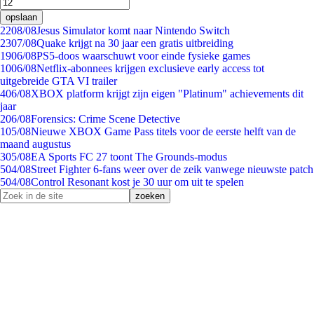
opslaan
22
08/08
Jesus Simulator komt naar Nintendo Switch
23
07/08
Quake krijgt na 30 jaar een gratis uitbreiding
19
06/08
PS5-doos waarschuwt voor einde fysieke games
10
06/08
Netflix-abonnees krijgen exclusieve early access tot
uitgebreide GTA VI trailer
4
06/08
XBOX platform krijgt zijn eigen "Platinum" achievements dit
jaar
2
06/08
Forensics: Crime Scene Detective
1
05/08
Nieuwe XBOX Game Pass titels voor de eerste helft van de
maand augustus
3
05/08
EA Sports FC 27 toont The Grounds-modus
5
04/08
Street Fighter 6-fans weer over de zeik vanwege nieuwste patch
5
04/08
Control Resonant kost je 30 uur om uit te spelen