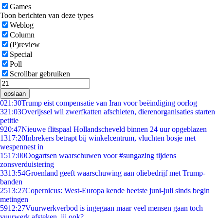
Games
Toon berichten van deze types
Weblog
Column
(P)review
Special
Poll
Scrollbar gebruiken
opslaan
0
21:30
Trump eist compensatie van Iran voor beëindiging oorlog
3
21:03
Overijssel wil zwerfkatten afschieten, dierenorganisaties starten
petitie
9
20:47
Nieuwe flitspaal Hollandscheveld binnen 24 uur opgeblazen
13
17:20
Inbrekers betrapt bij winkelcentrum, vluchten bosje met
wespennest in
15
17:00
Oogartsen waarschuwen voor #sungazing tijdens
zonsverduistering
33
13:54
Groenland geeft waarschuwing aan oliebedrijf met Trump-
banden
25
13:27
Copernicus: West-Europa kende heetste juni-juli sinds begin
metingen
59
12:27
Vuurwerkverbod is ingegaan maar veel mensen gaan toch
vuurwerk afsteken, jij ook?