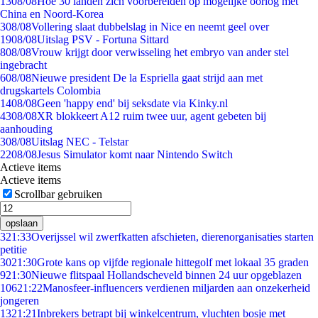
13
08/08
Hoe 30 landen zich voorbereiden op mogelijke oorlog met
China en Noord-Korea
3
08/08
Vollering slaat dubbelslag in Nice en neemt geel over
19
08/08
Uitslag PSV - Fortuna Sittard
8
08/08
Vrouw krijgt door verwisseling het embryo van ander stel
ingebracht
6
08/08
Nieuwe president De la Espriella gaat strijd aan met
drugskartels Colombia
14
08/08
Geen 'happy end' bij seksdate via Kinky.nl
43
08/08
XR blokkeert A12 ruim twee uur, agent gebeten bij
aanhouding
3
08/08
Uitslag NEC - Telstar
22
08/08
Jesus Simulator komt naar Nintendo Switch
Actieve items
Actieve items
Scrollbar gebruiken
opslaan
3
21:33
Overijssel wil zwerfkatten afschieten, dierenorganisaties starten
petitie
30
21:30
Grote kans op vijfde regionale hittegolf met lokaal 35 graden
9
21:30
Nieuwe flitspaal Hollandscheveld binnen 24 uur opgeblazen
106
21:22
Manosfeer-influencers verdienen miljarden aan onzekerheid
jongeren
13
21:21
Inbrekers betrapt bij winkelcentrum, vluchten bosje met