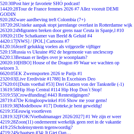
5
20:30
Post hier je favoriete SHO podcast!
144
20:28
Tour de France femmes 2026 #7 Allez vooruit DEMI
GODIN
9
20:28
Zware aardbeving treft Colombia (7+)
187
20:26
Unieke aanpak stopt jarenlange overlast in Rotterdamse wijk
263
20:24
Migranten breken door grens naar Ceuta in Spanje,l #10
109
20:21
De Schatkamer van Beeld & Geluid #4
44
20:17
[NWS] / [POL] Cartoons #7
61
20:16
Jezelf gelukkig voelen als vrijgezelle vijftiger
5
20:15
Russia vs Ukraine #92 de hegemonie van unclescorp
62
20:13
Bestaan er liedjes over je woonplaats?
200
20:10
[HBO] House of the Dragon #9 Waar we wachten op
seizoen 3.
66
20:05
EK Zwemsporten 2026 te Parijs #1
23
20:03
[Live Eredivisie #1788] In Excelsiors Deo
276
20:01
[Duits voetbal #53] Drei Glatzen von der Tankstelle (-1)
136
19:58
Hip Hop Central #114 Hip Hop Don´t Stop!
53
19:55
[Crowdfunding] #443 Rentestijgingen?
287
19:47
De Kringloopwinkel #16 Show me your gems!
118
19:38
[Modelbouw #17] Dotteke,je bent geweldig!
62
19:35
Eeuwig voortleven
128
19:32
[FOK!Voetbalmanager 2026/2027] #1 We zijn er weer
42
19:28
Zoon(11) onderneemt werkelijk geen reet in de vakantie
4
19:25
Scholensysteem tegenwoordig?
47
19:24
Schaatsen #34: It Giet Oan…