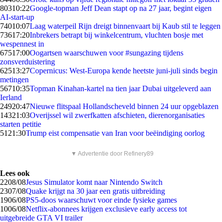
803
10:22
Google-topman Jeff Dean stapt op na 27 jaar, begint eigen
AI-start-up
740
10:07
Laag waterpeil Rijn dreigt binnenvaart bij Kaub stil te leggen
736
17:20
Inbrekers betrapt bij winkelcentrum, vluchten bosje met
wespennest in
675
17:00
Oogartsen waarschuwen voor #sungazing tijdens
zonsverduistering
625
13:27
Copernicus: West-Europa kende heetste juni-juli sinds begin
metingen
567
10:35
Topman Kinahan-kartel na tien jaar Dubai uitgeleverd aan
Ierland
249
20:47
Nieuwe flitspaal Hollandscheveld binnen 24 uur opgeblazen
143
21:03
Overijssel wil zwerfkatten afschieten, dierenorganisaties
starten petitie
51
21:30
Trump eist compensatie van Iran voor beëindiging oorlog
▼ Advertentie door Refinery89
Lees ook
22
08/08
Jesus Simulator komt naar Nintendo Switch
23
07/08
Quake krijgt na 30 jaar een gratis uitbreiding
19
06/08
PS5-doos waarschuwt voor einde fysieke games
10
06/08
Netflix-abonnees krijgen exclusieve early access tot
uitgebreide GTA VI trailer