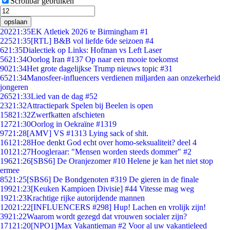
Scrollbar gebruiken
opslaan
202
21:35
EK Atletiek 2026 te Birmingham #1
225
21:35
[RTL] B&B vol liefde 6de seizoen #4
6
21:35
Dialectiek op Links: Hofman vs Left Laser
56
21:34
Oorlog Iran #137 Op naar een mooie toekomst
90
21:34
Het grote dagelijkse Trump nieuws topic #31
65
21:34
Manosfeer-influencers verdienen miljarden aan onzekerheid
jongeren
265
21:33
Lied van de dag #52
23
21:32
Attractiepark Spelen bij Beelen is open
158
21:32
Zwerfkatten afschieten
127
21:30
Oorlog in Oekraïne #1319
97
21:28
[AMV] VS #1313 Lying sack of shit.
161
21:28
Hoe denkt God echt over homo-seksualiteit? deel 4
101
21:27
Hoogleraar: "Mensen worden steeds dommer" #2
196
21:26
[SBS6] De Oranjezomer #10 Helene je kan het niet stop
ermee
85
21:25
[SBS6] De Bondgenoten #319 De gieren in de finale
199
21:23
[Keuken Kampioen Divisie] #44 Vitesse mag weg
19
21:23
Krachtige rijke autorijdende mannen
120
21:22
[INFLUENCERS #298] Hup! Lachen en vrolijk zijn!
39
21:22
Waarom wordt gezegd dat vrouwen socialer zijn?
171
21:20
[NPO1]Max Vakantieman #2 Voor al uw vakantieleed