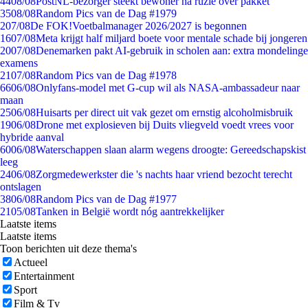
44
08/08
PostNL-bezorger steekt bewoner na ruzie over pakket
35
08/08
Random Pics van de Dag #1979
2
07/08
De FOK!Voetbalmanager 2026/2027 is begonnen
16
07/08
Meta krijgt half miljard boete voor mentale schade bij jongeren
20
07/08
Denemarken pakt AI-gebruik in scholen aan: extra mondelinge
examens
21
07/08
Random Pics van de Dag #1978
66
06/08
Onlyfans-model met G-cup wil als NASA-ambassadeur naar
maan
25
06/08
Huisarts per direct uit vak gezet om ernstig alcoholmisbruik
19
06/08
Drone met explosieven bij Duits vliegveld voedt vrees voor
hybride aanval
60
06/08
Waterschappen slaan alarm wegens droogte: Gereedschapskist
leeg
24
06/08
Zorgmedewerkster die 's nachts haar vriend bezocht terecht
ontslagen
38
06/08
Random Pics van de Dag #1977
21
05/08
Tanken in België wordt nóg aantrekkelijker
Laatste items
Laatste items
Toon berichten uit deze thema's
Actueel
Entertainment
Sport
Film & Tv