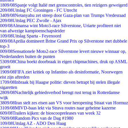
18
09/08
Spanje volgt Italië met grenscontroles, tien reizigers geweigerd
2
09/08
Uitslag FC Groningen - FC Utrecht
34
09/08
Netanyahu zet streep door Gaza-plan van Trumps Vredesraad
2
09/08
Uitslag PEC Zwolle - Ajax
0
09/08
Almansa wint Moto3-race Silverstone, Uriarte profiteert niet
van afwezige kampioenschapsleider
1
09/08
Uitslag Sparta - Feyenoord
0
09/08
Aprilia domineert Britse Grand Prix op Silverstone met dubbele
top-3
0
09/08
Sensationele Moto2-race Silverstone levert nieuwe winnaar op,
Nederlanders buiten de punten
53
09/08
China boekt doorbraak in eigen chipmachines, druk op ASML
groeit
19
09/08
FIFA ziet kritiek op Infantino als desinformatie, Noorwegen
eist zijn aftreden
17
09/08
Inbraak bij Haagse politie: dieven betrapt bij stelen illegale
sigaretten
28
09/08
Nachtelijk gebiedsverbod brengt rust terug in Rotterdamse
wijk
38
09/08
Iran stelt zes eisen aan VS voor heropening Straat van Hormuz
31
09/08
MIVD-baas lekt via Strava routes naar geheime kazerne
6
09/08
Trailers kijken: de bioscoopreleases van week 32
76
09/08
Random Pics van de Dag #1980
1
09/08
Uitslag AZ - ADO Den Haag