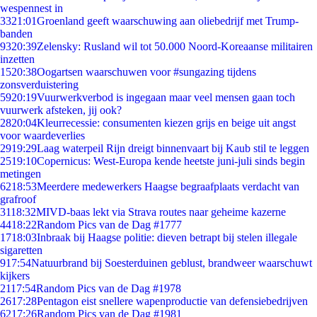
wespennest in
33
21:01
Groenland geeft waarschuwing aan oliebedrijf met Trump-
banden
93
20:39
Zelensky: Rusland wil tot 50.000 Noord-Koreaanse militairen
inzetten
15
20:38
Oogartsen waarschuwen voor #sungazing tijdens
zonsverduistering
59
20:19
Vuurwerkverbod is ingegaan maar veel mensen gaan toch
vuurwerk afsteken, jij ook?
28
20:04
Kleurrecessie: consumenten kiezen grijs en beige uit angst
voor waardeverlies
29
19:29
Laag waterpeil Rijn dreigt binnenvaart bij Kaub stil te leggen
25
19:10
Copernicus: West-Europa kende heetste juni-juli sinds begin
metingen
62
18:53
Meerdere medewerkers Haagse begraafplaats verdacht van
grafroof
31
18:32
MIVD-baas lekt via Strava routes naar geheime kazerne
44
18:22
Random Pics van de Dag #1777
17
18:03
Inbraak bij Haagse politie: dieven betrapt bij stelen illegale
sigaretten
9
17:54
Natuurbrand bij Soesterduinen geblust, brandweer waarschuwt
kijkers
21
17:54
Random Pics van de Dag #1978
26
17:28
Pentagon eist snellere wapenproductie van defensiebedrijven
62
17:26
Random Pics van de Dag #1981