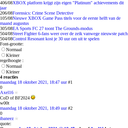
4
06/08
XBOX platform krijgt zijn eigen "Platinum" achievements dit
jaar
2
06/08
Forensics: Crime Scene Detective
1
05/08
Nieuwe XBOX Game Pass titels voor de eerste helft van de
maand augustus
3
05/08
EA Sports FC 27 toont The Grounds-modus
5
04/08
Street Fighter 6-fans weer over de zeik vanwege nieuwste patch
5
04/08
Control Resonant kost je 30 uur om uit te spelen
Font-grootte:
Normaal
Kleiner
regelhoogte :
Normaal
Kleiner
4 reacties
maandag 18 oktober 2021, 18:47 uur
#1
0
Axel16
CoD of BF2024
w00t
maandag 18 oktober 2021, 18:49 uur
#2
0
ibaneez
quote: