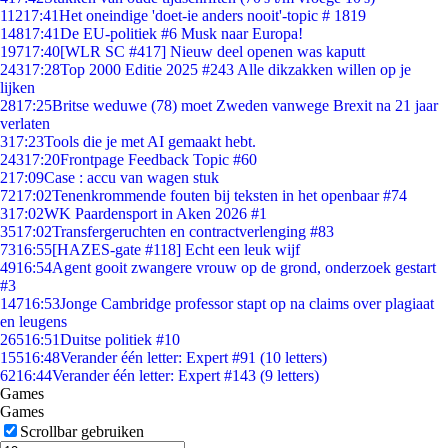
112
17:41
Het oneindige 'doet-ie anders nooit'-topic # 1819
148
17:41
De EU-politiek #6 Musk naar Europa!
197
17:40
[WLR SC #417] Nieuw deel openen was kaputt
243
17:28
Top 2000 Editie 2025 #243 Alle dikzakken willen op je
lijken
28
17:25
Britse weduwe (78) moet Zweden vanwege Brexit na 21 jaar
verlaten
3
17:23
Tools die je met AI gemaakt hebt.
243
17:20
Frontpage Feedback Topic #60
2
17:09
Case : accu van wagen stuk
72
17:02
Tenenkrommende fouten bij teksten in het openbaar #74
3
17:02
WK Paardensport in Aken 2026 #1
35
17:02
Transfergeruchten en contractverlenging #83
73
16:55
[HAZES-gate #118] Echt een leuk wijf
49
16:54
Agent gooit zwangere vrouw op de grond, onderzoek gestart
#3
147
16:53
Jonge Cambridge professor stapt op na claims over plagiaat
en leugens
265
16:51
Duitse politiek #10
155
16:48
Verander één letter: Expert #91 (10 letters)
62
16:44
Verander één letter: Expert #143 (9 letters)
Games
Games
Scrollbar gebruiken