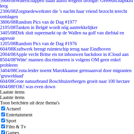
59
06/08
Waterschappen slaan alarm wegens droogte: Gereedschapskist
leeg
23
06/08
Zorgmedewerkster die 's nachts haar vriend bezocht terecht
ontslagen
38
06/08
Random Pics van de Dag #1977
21
05/08
Tanken in België wordt nóg aantrekkelijker
34
05/08
Dirk sluit supermarkt op de Wallen na golf van diefstal en
agressie
12
05/08
Random Pics van de Dag #1976
6
04/08
Kraftwerk brengt ruimteschip terug naar Eindhoven
20
04/08
Apple vecht Britse eis tot inbouwen backdoor in iCloud aan
85
04/08
'Witte' mannen discrimineren is volgens OM geen enkel
probleem
34
04/08
Ceuta-leider noemt Marokkaanse grensaanval door migranten
'gruweldaad'
6
04/08
Grote natuurbrand Boschhuizerbergen groeit naar 100 hectare
6
04/08
FOK! was even down
Laatste items
Laatste items
Toon berichten uit deze thema's
Actueel
Entertainment
Sport
Film & Tv
Games