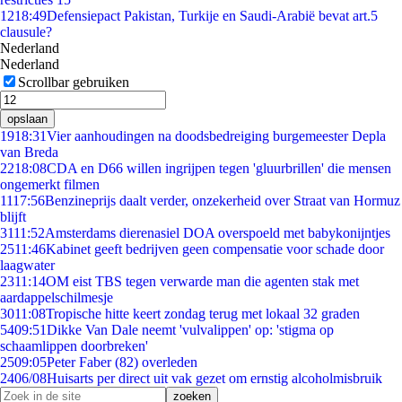
12
18:49
Defensiepact Pakistan, Turkije en Saudi-Arabië bevat art.5
clausule?
Nederland
Nederland
Scrollbar gebruiken
opslaan
19
18:31
Vier aanhoudingen na doodsbedreiging burgemeester Depla
van Breda
22
18:08
CDA en D66 willen ingrijpen tegen 'gluurbrillen' die mensen
ongemerkt filmen
11
17:56
Benzineprijs daalt verder, onzekerheid over Straat van Hormuz
blijft
31
11:52
Amsterdams dierenasiel DOA overspoeld met babykonijntjes
25
11:46
Kabinet geeft bedrijven geen compensatie voor schade door
laagwater
23
11:14
OM eist TBS tegen verwarde man die agenten stak met
aardappelschilmesje
30
11:08
Tropische hitte keert zondag terug met lokaal 32 graden
54
09:51
Dikke Van Dale neemt 'vulvalippen' op: 'stigma op
schaamlippen doorbreken'
25
09:05
Peter Faber (82) overleden
24
06/08
Huisarts per direct uit vak gezet om ernstig alcoholmisbruik