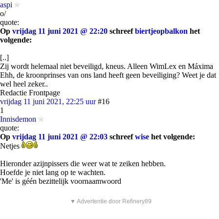
aspi
o/
quote:
Op
vrijdag 11 juni 2021 @ 22:20
schreef
biertjeopbalkon
het
volgende:
[..]
Zij wordt helemaal niet beveiligd, kneus. Alleen WimLex en Máxima
Ehh, de kroonprinses van ons land heeft geen beveiliging? Weet je dat
wel heel zeker..
Redactie Frontpage
vrijdag 11 juni 2021, 22:25 uur
#16
1
Innisdemon
quote:
Op
vrijdag 11 juni 2021 @ 22:03
schreef
wise
het volgende:
Netjes
Hieronder azijnpissers die weer wat te zeiken hebben.
Hoefde je niet lang op te wachten.
'Me' is géén bezittelijk voornaamwoord
▼ Advertentie door Refinery89