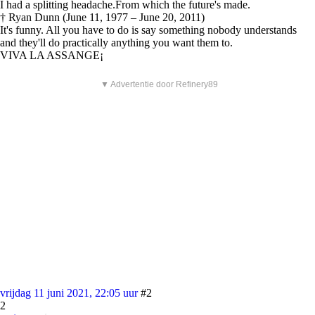
I had a splitting headache.From which the future's made.
† Ryan Dunn (June 11, 1977 – June 20, 2011)
It's funny. All you have to do is say something nobody understands
and they'll do practically anything you want them to.
VIVA LA ASSANGE¡
▼ Advertentie door Refinery89
vrijdag 11 juni 2021, 22:05 uur
#2
2