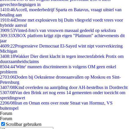
gevechtsvliegtuigen in
14
10:46
Accell, moederbedrijf Sparta en Batavus, vraagt uitstel van
betaling aan
19
10:44
Drone met explosieven bij Duits vliegveld voedt vrees voor
hybride aanval
39
09:53
Vinted-foto's van vrouwen massaal gedeeld op seksfora
3
09:33
XBOX platform krijgt zijn eigen "Platinum" achievements dit
jaar
46
09:22
Progressieve Democraat El-Sayed wint nipt voorverkiezing
Michigan
34
08:18
Wakker Dier dient klacht in tegen insectenfabriek Protix om
duurzaamheidsclaims
85
04:44
'Witte' mannen discrimineren is volgens OM geen enkel
probleem
27
03:06
Doden bij Oekraïense droneaanvallen op Moskou en Sint-
Petersburg
34
07/08
Kind overleden na aanrijding door AH-bestelbus in Dordrecht
53
07/08
Van den Brink zet nog eens 14 gemeenten onder toezicht om
spreidingswet
22
06/08
Iran en Oman eens over route Straat van Hormuz, VS
buitenspel
Forum
Forum
Scrollbar gebruiken