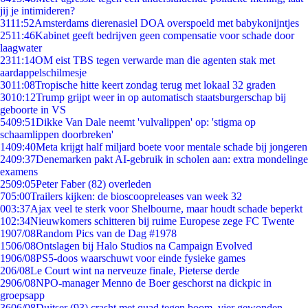
jij je intimideren?
31
11:52
Amsterdams dierenasiel DOA overspoeld met babykonijntjes
25
11:46
Kabinet geeft bedrijven geen compensatie voor schade door
laagwater
23
11:14
OM eist TBS tegen verwarde man die agenten stak met
aardappelschilmesje
30
11:08
Tropische hitte keert zondag terug met lokaal 32 graden
30
10:12
Trump grijpt weer in op automatisch staatsburgerschap bij
geboorte in VS
54
09:51
Dikke Van Dale neemt 'vulvalippen' op: 'stigma op
schaamlippen doorbreken'
14
09:40
Meta krijgt half miljard boete voor mentale schade bij jongeren
24
09:37
Denemarken pakt AI-gebruik in scholen aan: extra mondelinge
examens
25
09:05
Peter Faber (82) overleden
7
05:00
Trailers kijken: de bioscoopreleases van week 32
0
03:37
Ajax veel te sterk voor Shelbourne, maar houdt schade beperkt
1
02:34
Nieuwkomers schitteren bij ruime Europese zege FC Twente
19
07/08
Random Pics van de Dag #1978
15
06/08
Ontslagen bij Halo Studios na Campaign Evolved
19
06/08
PS5-doos waarschuwt voor einde fysieke games
2
06/08
Le Court wint na nerveuze finale, Pieterse derde
29
06/08
NPO-manager Menno de Boer geschorst na dickpic in
groepsapp
36
06/08
Duitser (93) crasht met quad tegen boom, vier gewonden