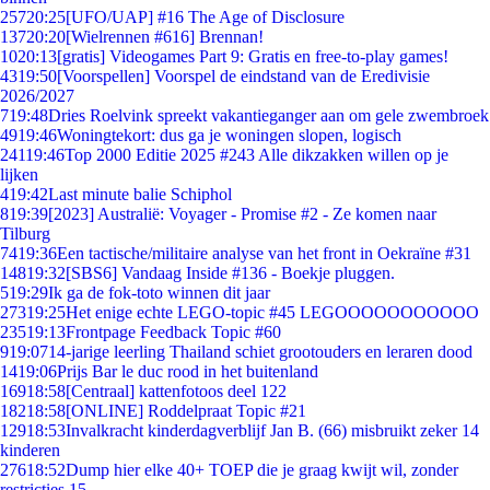
257
20:25
[UFO/UAP] #16 The Age of Disclosure
137
20:20
[Wielrennen #616] Brennan!
10
20:13
[gratis] Videogames Part 9: Gratis en free-to-play games!
43
19:50
[Voorspellen] Voorspel de eindstand van de Eredivisie
2026/2027
7
19:48
Dries Roelvink spreekt vakantieganger aan om gele zwembroek
49
19:46
Woningtekort: dus ga je woningen slopen, logisch
241
19:46
Top 2000 Editie 2025 #243 Alle dikzakken willen op je
lijken
4
19:42
Last minute balie Schiphol
8
19:39
[2023] Australië: Voyager - Promise #2 - Ze komen naar
Tilburg
74
19:36
Een tactische/militaire analyse van het front in Oekraïne #31
148
19:32
[SBS6] Vandaag Inside #136 - Boekje pluggen.
5
19:29
Ik ga de fok-toto winnen dit jaar
273
19:25
Het enige echte LEGO-topic #45 LEGOOOOOOOOOOO
235
19:13
Frontpage Feedback Topic #60
9
19:07
14-jarige leerling Thailand schiet grootouders en leraren dood
14
19:06
Prijs Bar le duc rood in het buitenland
169
18:58
[Centraal] kattenfotoos deel 122
182
18:58
[ONLINE] Roddelpraat Topic #21
129
18:53
Invalkracht kinderdagverblijf Jan B. (66) misbruikt zeker 14
kinderen
276
18:52
Dump hier elke 40+ TOEP die je graag kwijt wil, zonder
restricties 15