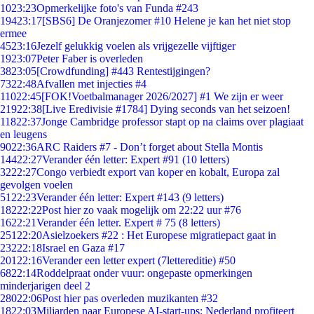
10
23:23
Opmerkelijke foto's van Funda #243
194
23:17
[SBS6] De Oranjezomer #10 Helene je kan het niet stop
ermee
45
23:16
Jezelf gelukkig voelen als vrijgezelle vijftiger
19
23:07
Peter Faber is overleden
38
23:05
[Crowdfunding] #443 Rentestijgingen?
73
22:48
Afvallen met injecties #4
110
22:45
[FOK!Voetbalmanager 2026/2027] #1 We zijn er weer
219
22:38
[Live Eredivisie #1784] Dying seconds van het seizoen!
118
22:37
Jonge Cambridge professor stapt op na claims over plagiaat
en leugens
90
22:36
ARC Raiders #7 - Don’t forget about Stella Montis
144
22:27
Verander één letter: Expert #91 (10 letters)
32
22:27
Congo verbiedt export van koper en kobalt, Europa zal
gevolgen voelen
51
22:23
Verander één letter: Expert #143 (9 letters)
182
22:22
Post hier zo vaak mogelijk om 22:22 uur #76
16
22:21
Verander één letter. Expert # 75 (8 letters)
251
22:20
Asielzoekers #22 : Het Europese migratiepact gaat in
232
22:18
Israel en Gaza #17
201
22:16
Verander een letter expert (7lettereditie) #50
68
22:14
Roddelpraat onder vuur: ongepaste opmerkingen
minderjarigen deel 2
280
22:06
Post hier pas overleden muzikanten #32
18
22:03
Miljarden naar Europese AI-start-ups: Nederland profiteert