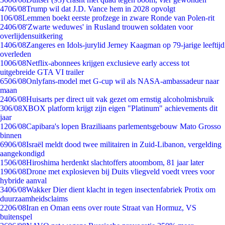
47
06/08
Trump wil dat J.D. Vance hem in 2028 opvolgt
1
06/08
Lemmen boekt eerste profzege in zware Ronde van Polen-rit
24
06/08
'Zwarte weduwes' in Rusland trouwen soldaten voor
overlijdensuitkering
14
06/08
Zangeres en Idols-jurylid Jerney Kaagman op 79-jarige leeftijd
overleden
10
06/08
Netflix-abonnees krijgen exclusieve early access tot
uitgebreide GTA VI trailer
65
06/08
Onlyfans-model met G-cup wil als NASA-ambassadeur naar
maan
24
06/08
Huisarts per direct uit vak gezet om ernstig alcoholmisbruik
3
06/08
XBOX platform krijgt zijn eigen "Platinum" achievements dit
jaar
12
06/08
Capibara's lopen Braziliaans parlementsgebouw Mato Grosso
binnen
69
06/08
Israël meldt dood twee militairen in Zuid-Libanon, vergelding
aangekondigd
15
06/08
Hiroshima herdenkt slachtoffers atoombom, 81 jaar later
19
06/08
Drone met explosieven bij Duits vliegveld voedt vrees voor
hybride aanval
34
06/08
Wakker Dier dient klacht in tegen insectenfabriek Protix om
duurzaamheidsclaims
22
06/08
Iran en Oman eens over route Straat van Hormuz, VS
buitenspel