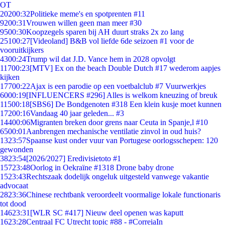
OT
202
00:32
Politieke meme's en spotprenten #11
92
00:31
Vrouwen willen geen man meer #30
95
00:30
Koopzegels sparen bij AH duurt straks 2x zo lang
251
00:27
[Videoland] B&B vol liefde 6de seizoen #1 voor de
vooruitkijkers
43
00:24
Trump wil dat J.D. Vance hem in 2028 opvolgt
117
00:23
[MTV] Ex on the beach Double Dutch #17 wederom aapjes
kijken
177
00:22
Ajax is een parodie op een voetbalclub #7 Vuurwerkjes
60
00:19
[INFLUENCERS #296] Alles is welkom kneuzing of breuk
115
00:18
[SBS6] De Bondgenoten #318 Een klein kusje moet kunnen
172
00:16
Vandaag 40 jaar geleden... #3
144
00:06
Migranten breken door grens naar Ceuta in Spanje,l #10
65
00:01
Aanbrengen mechanische ventilatie zinvol in oud huis?
13
23:57
Spaanse kust onder vuur van Portugese oorlogsschepen: 120
gewonden
38
23:54
[2026/2027] Eredivisietoto #1
157
23:48
Oorlog in Oekraïne #1318 Drone baby drone
15
23:43
Rechtszaak dodelijk ongeluk uitgesteld vanwege vakantie
advocaat
28
23:36
Chinese rechtbank veroordeelt voormalige lokale functionaris
tot dood
146
23:31
[WLR SC #417] Nieuw deel openen was kaputt
16
23:28
Centraal FC Utrecht topic #88 - #CorreiaIn