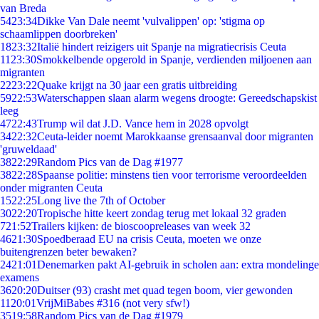
van Breda
54
23:34
Dikke Van Dale neemt 'vulvalippen' op: 'stigma op
schaamlippen doorbreken'
18
23:32
Italië hindert reizigers uit Spanje na migratiecrisis Ceuta
11
23:30
Smokkelbende opgerold in Spanje, verdienden miljoenen aan
migranten
22
23:22
Quake krijgt na 30 jaar een gratis uitbreiding
59
22:53
Waterschappen slaan alarm wegens droogte: Gereedschapskist
leeg
47
22:43
Trump wil dat J.D. Vance hem in 2028 opvolgt
34
22:32
Ceuta-leider noemt Marokkaanse grensaanval door migranten
'gruweldaad'
38
22:29
Random Pics van de Dag #1977
38
22:28
Spaanse politie: minstens tien voor terrorisme veroordeelden
onder migranten Ceuta
15
22:25
Long live the 7th of October
30
22:20
Tropische hitte keert zondag terug met lokaal 32 graden
7
21:52
Trailers kijken: de bioscoopreleases van week 32
46
21:30
Spoedberaad EU na crisis Ceuta, moeten we onze
buitengrenzen beter bewaken?
24
21:01
Denemarken pakt AI-gebruik in scholen aan: extra mondelinge
examens
36
20:20
Duitser (93) crasht met quad tegen boom, vier gewonden
11
20:01
VrijMiBabes #316 (not very sfw!)
35
19:58
Random Pics van de Dag #1979