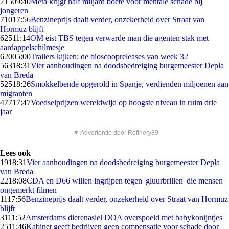
715
09:40
Meta krijgt half miljard boete voor mentale schade bij
jongeren
710
17:56
Benzineprijs daalt verder, onzekerheid over Straat van
Hormuz blijft
625
11:14
OM eist TBS tegen verwarde man die agenten stak met
aardappelschilmesje
620
05:00
Trailers kijken: de bioscoopreleases van week 32
563
18:31
Vier aanhoudingen na doodsbedreiging burgemeester Depla
van Breda
525
18:26
Smokkelbende opgerold in Spanje, verdienden miljoenen aan
migranten
477
17:47
Voedselprijzen wereldwijd op hoogste niveau in ruim drie
jaar
▼ Advertentie door Refinery89
Lees ook
19
18:31
Vier aanhoudingen na doodsbedreiging burgemeester Depla
van Breda
22
18:08
CDA en D66 willen ingrijpen tegen 'gluurbrillen' die mensen
ongemerkt filmen
11
17:56
Benzineprijs daalt verder, onzekerheid over Straat van Hormuz
blijft
31
11:52
Amsterdams dierenasiel DOA overspoeld met babykonijntjes
25
11:46
Kabinet geeft bedrijven geen compensatie voor schade door