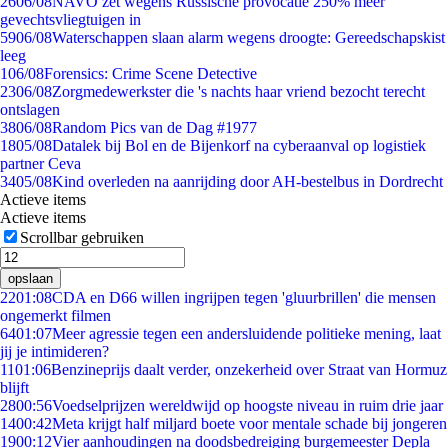
26
06/08
NAVO zet wegens Russische provocatie 250% meer
gevechtsvliegtuigen in
59
06/08
Waterschappen slaan alarm wegens droogte: Gereedschapskist
leeg
1
06/08
Forensics: Crime Scene Detective
23
06/08
Zorgmedewerkster die 's nachts haar vriend bezocht terecht
ontslagen
38
06/08
Random Pics van de Dag #1977
18
05/08
Datalek bij Bol en de Bijenkorf na cyberaanval op logistiek
partner Ceva
34
05/08
Kind overleden na aanrijding door AH-bestelbus in Dordrecht
Actieve items
Actieve items
Scrollbar gebruiken
opslaan
22
01:08
CDA en D66 willen ingrijpen tegen 'gluurbrillen' die mensen
ongemerkt filmen
64
01:07
Meer agressie tegen een andersluidende politieke mening, laat
jij je intimideren?
11
01:06
Benzineprijs daalt verder, onzekerheid over Straat van Hormuz
blijft
28
00:56
Voedselprijzen wereldwijd op hoogste niveau in ruim drie jaar
14
00:42
Meta krijgt half miljard boete voor mentale schade bij jongeren
19
00:12
Vier aanhoudingen na doodsbedreiging burgemeester Depla