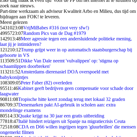
Elke dag maak ik even tijd voor de FP om het internet af te struinen op
zoek naar nieuws.
Part-time werkzaam als adviseur Kwaliteit Arbo en Milieu, dus tijd om
bijdragen aan FOK! te leveren.
Meest gelezen
54310
23:08
VrijMiBabes #316 (not very sfw!)
49957
23:07
Random Pics van de Dag #1979
1429
13:48
Meer agressie tegen een andersluidende politieke mening,
laat jij je intimideren?
1212
10:12
Trump grijpt weer in op automatisch staatsburgerschap bij
geboorte in VS
1135
09:51
Dikke Van Dale neemt 'vulvalippen' op: 'stigma op
schaamlippen doorbreken'
1132
11:52
Amsterdams dierenasiel DOA overspoeld met
babykonijntjes
1083
09:05
Peter Faber (82) overleden
955
11:46
Kabinet geeft bedrijven geen compensatie voor schade door
laagwater
908
11:08
Tropische hitte keert zondag terug met lokaal 32 graden
867
09:37
Denemarken pakt AI-gebruik in scholen aan: extra
mondelinge examens
805
14:33
Quake krijgt na 30 jaar een gratis uitbreiding
778
18:47
Italië hindert reizigers uit Spanje na migratiecrisis Ceuta
725
18:08
CDA en D66 willen ingrijpen tegen 'gluurbrillen' die mensen
ongemerkt filmen