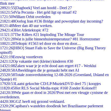
flink mee
289
21:55
[Dagboek] Veel aan hoofd - Deel 27
161
21:54
Via Pecunia - Het geld ligt op straat! #2
17
21:50
William Orbit overleden
218
21:48
Oorlog Iran #136 Bridge and powerplant day incoming?
81
21:48
Meer dan 40 uur werken.
294
21:43
Het Atletiektopic #72
113
21:37
The Killers #21 Imploding The Mirage Tour
173
21:28
Wat is jullie binnenhuistemperatuur? #81 Horrorzomer
100
21:28
Teltopic #1563 tel door en door en door....
17
21:26
[HBO] Stuart Fails to Save the Universe (Big Bang Theory
spinoff)
42
21:19
Eeuwig voortleven
24
21:12
Op vakantie met (kleine) kinderen #30
143
21:08
Zaken waar je je echt dood aan ergert #17 - Werklui
248
20:58
Afbeeldingen die je gemaakt hebt met AI
255
20:58
Totale zonsverduistering 12-08-2026 (Groenland, IJsland en
Spanje) #1
179
20:53
Laatst gekochte CD/LP/MuziekDVD deel 75 | koopjes
118
20:45
Het RLS Social Media-topic #160 Zonder Kolonel!!
241
20:39
Wie gaan er dood in 2026?Post met een vleugje cynisme de
overledenen.
44
20:30
GGZ heeft mij gezond verklaard.
23
20:29
Capibara's wandelen doodleuk het Braziliaanse parlement
binnen