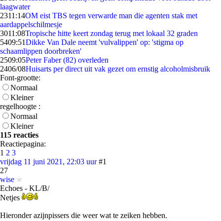
laagwater
23
11:14
OM eist TBS tegen verwarde man die agenten stak met
aardappelschilmesje
30
11:08
Tropische hitte keert zondag terug met lokaal 32 graden
54
09:51
Dikke Van Dale neemt 'vulvalippen' op: 'stigma op
schaamlippen doorbreken'
25
09:05
Peter Faber (82) overleden
24
06/08
Huisarts per direct uit vak gezet om ernstig alcoholmisbruik
Font-grootte:
Normaal
Kleiner
regelhoogte :
Normaal
Kleiner
115 reacties
Reactiepagina:
1
2
3
vrijdag 11 juni 2021, 22:03 uur
#1
27
wise
Echoes - KL/B/
Netjes
Hieronder azijnpissers die weer wat te zeiken hebben.