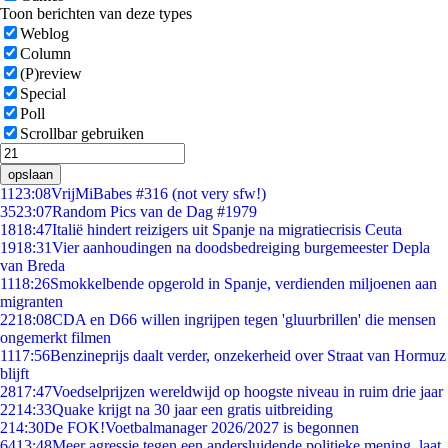
Toon berichten van deze types
Weblog
Column
(P)review
Special
Poll
Scrollbar gebruiken
opslaan
11
23:08
VrijMiBabes #316 (not very sfw!)
35
23:07
Random Pics van de Dag #1979
18
18:47
Italië hindert reizigers uit Spanje na migratiecrisis Ceuta
19
18:31
Vier aanhoudingen na doodsbedreiging burgemeester Depla
van Breda
11
18:26
Smokkelbende opgerold in Spanje, verdienden miljoenen aan
migranten
22
18:08
CDA en D66 willen ingrijpen tegen 'gluurbrillen' die mensen
ongemerkt filmen
11
17:56
Benzineprijs daalt verder, onzekerheid over Straat van Hormuz
blijft
28
17:47
Voedselprijzen wereldwijd op hoogste niveau in ruim drie jaar
22
14:33
Quake krijgt na 30 jaar een gratis uitbreiding
2
14:30
De FOK!Voetbalmanager 2026/2027 is begonnen
64
13:48
Meer agressie tegen een andersluidende politieke mening, laat