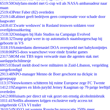
65
19:50
Onlyfans-model met G-cup wil als NASA-ambassadeur naar
maan
25
19:43
Peter Faber (82) overleden
25
19:14
Kabinet geeft bedrijven geen compensatie voor schade door
laagwater
24
18:41
'Zwarte weduwes' in Rusland trouwen soldaten voor
overlijdensuitkering
15
18:32
Ontslagen bij Halo Studios na Campaign Evolved
30
18:32
Trump grijpt weer in op automatisch staatsburgerschap bij
geboorte in VS
31
18:19
Amsterdams dierenasiel DOA overspoeld met babykonijntjes
19
18:06
PS5-doos waarschuwt voor einde fysieke games
23
17:58
OM eist TBS tegen verwarde man die agenten stak met
aardappelschilmesje
69
15:03
Israël meldt dood twee militairen in Zuid-Libanon, vergelding
aangekondigd
29
13:48
NPO-manager Menno de Boer geschorst na dickpic in
groepsapp
1
13:37
Nieuwkomers schitteren bij ruime Europese zege FC Twente
14
12:19
Zangeres en Idols-jurylid Jerney Kaagman op 79-jarige leeftijd
overleden
24
12:00
Huisarts per direct uit vak gezet om ernstig alcoholmisbruik
10
11:41
Netflix-abonnees krijgen exclusieve early access tot
uitgebreide GTA VI trailer
26
10:54
NAVO zet wegens Russische provocatie 250% meer