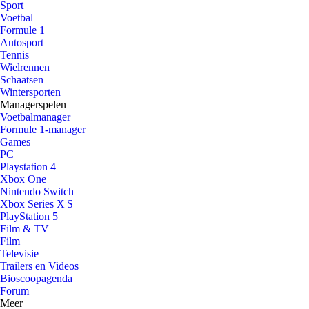
Sport
Voetbal
Formule 1
Autosport
Tennis
Wielrennen
Schaatsen
Wintersporten
Managerspelen
Voetbalmanager
Formule 1-manager
Games
PC
Playstation 4
Xbox One
Nintendo Switch
Xbox Series X|S
PlayStation 5
Film & TV
Film
Televisie
Trailers en Videos
Bioscoopagenda
Forum
Meer