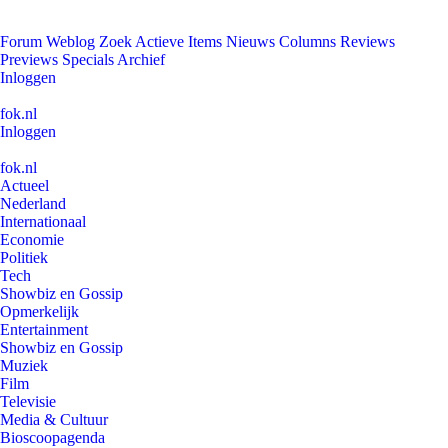
Forum
Weblog
Zoek
Actieve Items
Nieuws
Columns
Reviews
Previews
Specials
Archief
Inloggen
fok.nl
Inloggen
fok.nl
Actueel
Nederland
Internationaal
Economie
Politiek
Tech
Showbiz en Gossip
Opmerkelijk
Entertainment
Showbiz en Gossip
Muziek
Film
Televisie
Media & Cultuur
Bioscoopagenda