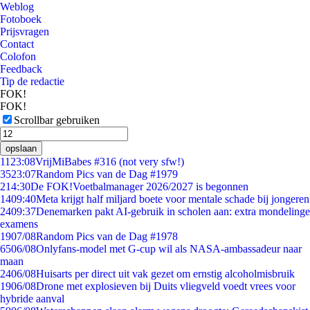
Weblog
Fotoboek
Prijsvragen
Contact
Colofon
Feedback
Tip de redactie
FOK!
FOK!
Scrollbar gebruiken
opslaan
11
23:08
VrijMiBabes #316 (not very sfw!)
35
23:07
Random Pics van de Dag #1979
2
14:30
De FOK!Voetbalmanager 2026/2027 is begonnen
14
09:40
Meta krijgt half miljard boete voor mentale schade bij jongeren
24
09:37
Denemarken pakt AI-gebruik in scholen aan: extra mondelinge
examens
19
07/08
Random Pics van de Dag #1978
65
06/08
Onlyfans-model met G-cup wil als NASA-ambassadeur naar
maan
24
06/08
Huisarts per direct uit vak gezet om ernstig alcoholmisbruik
19
06/08
Drone met explosieven bij Duits vliegveld voedt vrees voor
hybride aanval