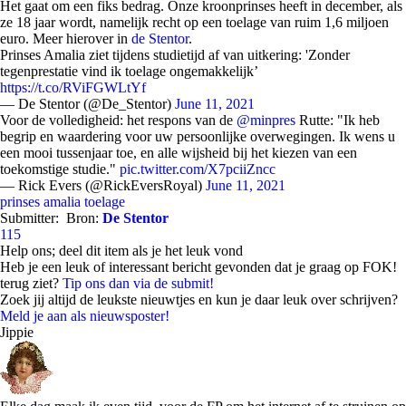
Het gaat om een fiks bedrag. Onze kroonprinses heeft in december, als
ze 18 jaar wordt, namelijk recht op een toelage van ruim 1,6 miljoen
euro. Meer hierover in
de Stentor
.
Prinses Amalia ziet tijdens studietijd af van uitkering: 'Zonder
tegenprestatie vind ik toelage ongemakkelijk’
https://t.co/RViFGWLtYf
— De Stentor (@De_Stentor)
June 11, 2021
Voor de volledigheid: het respons van de
@minpres
Rutte: "Ik heb
begrip en waardering voor uw persoonlijke overwegingen. Ik wens u
een mooi tussenjaar toe, en alle wijsheid bij het kiezen van een
toekomstige studie."
pic.twitter.com/X7pciiZncc
— Rick Evers (@RickEversRoyal)
June 11, 2021
prinses amalia
toelage
Submitter:
Bron:
De Stentor
115
Help ons; deel dit item als je het leuk vond
Heb je een leuk of interessant bericht gevonden dat je graag op FOK!
terug ziet?
Tip ons dan via de submit!
Zoek jij altijd de leukste nieuwtjes en kun je daar leuk over schrijven?
Meld je aan als nieuwsposter!
Jippie