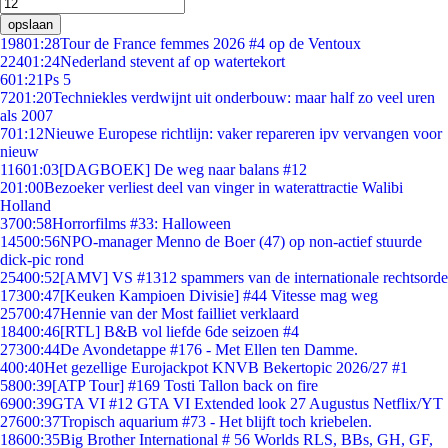
opslaan
198
01:28
Tour de France femmes 2026 #4 op de Ventoux
224
01:24
Nederland stevent af op watertekort
6
01:21
Ps 5
72
01:20
Techniekles verdwijnt uit onderbouw: maar half zo veel uren
als 2007
7
01:12
Nieuwe Europese richtlijn: vaker repareren ipv vervangen voor
nieuw
116
01:03
[DAGBOEK] De weg naar balans #12
2
01:00
Bezoeker verliest deel van vinger in waterattractie Walibi
Holland
37
00:58
Horrorfilms #33: Halloween
145
00:56
NPO-manager Menno de Boer (47) op non-actief stuurde
dick-pic rond
254
00:52
[AMV] VS #1312 spammers van de internationale rechtsorde
173
00:47
[Keuken Kampioen Divisie] #44 Vitesse mag weg
257
00:47
Hennie van der Most failliet verklaard
184
00:46
[RTL] B&B vol liefde 6de seizoen #4
273
00:44
De Avondetappe #176 - Met Ellen ten Damme.
4
00:40
Het gezellige Eurojackpot KNVB Bekertopic 2026/27 #1
58
00:39
[ATP Tour] #169 Tosti Tallon back on fire
69
00:39
GTA VI #12 GTA VI Extended look 27 Augustus Netflix/YT
276
00:37
Tropisch aquarium #73 - Het blijft toch kriebelen.
186
00:35
Big Brother International # 56 Worlds RLS, BBs, GH, GF,