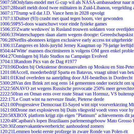
59
07:58
Onlyfans-model met G-cup wil als NASA-ambassadeur naar 
52
07:28
Israël meldt dood twee militairen in Zuid-Libanon, vergeldin
36
07:17
Trump wil dat J.D. Vance hem in 2028 opvolgt
17
07:13
Duitser (93) crasht met quad tegen boom, vier gewonden
10
06:59
PS5-doos waarschuwt voor einde fysieke games
15
06:35
'Zwarte weduwes' in Rusland trouwen soldaten voor overlijden
56
06:33
Waterschappen slaan alarm wegens droogte: Gereedschapskist
7
06:28
Netflix-abonnees krijgen exclusieve early access tot uitgebreide
13
06:11
Zangeres en Idols-jurylid Jerney Kaagman op 79-jarige leeftijd
85
04:44
'Witte' mannen discrimineren is volgens OM geen enkel probl
9
04:27
Ontslagen bij Halo Studios na Campaign Evolved
37
04:13
Random Pics van de Dag #1977
27
03:06
Doden bij Oekraïense droneaanvallen op Moskou en Sint-Pete
12
01:08
Accell, moederbedrijf Sparta en Batavus, vraagt uitstel van bet
34
01:01
Kind overleden na aanrijding door AH-bestelbus in Dordrecht
53
00:28
Van den Brink zet nog eens 14 gemeenten onder toezicht om s
25
22:56
NAVO zet wegens Russische provocatie 250% meer gevechtsvl
22
22:50
Iran en Oman eens over route Straat van Hormuz, VS buitensp
2
22:17
Le Court wint na nerveuze finale, Pieterse derde
45
21:00
Progressieve Democraat El-Sayed wint nipt voorverkiezing M
16
21:00
Drone met explosieven bij Duits vliegveld voedt vrees voor hy
2
20:58
XBOX platform krijgt zijn eigen "Platinum" achievements dit ja
12
20:48
Capibara's lopen Braziliaans parlementsgebouw Mato Grosso 
5
20:30
Zomervakantieweerbericht: aanhoudend zomers
1
20:21
Lemmen boekt eerste profzege in zware Ronde van Polen-rit