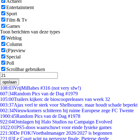
Actueel
Entertainment
Sport
Film & Tv
Games
Toon berichten van deze types
Weblog
Column
(P)review
Special
Poll
Scrollbar gebruiken
opslaan
1
08:03
VrijMiBabes #316 (not very sfw!)
6
07:34
Random Pics van de Dag #1979
1
05:00
Trailers kijken: de bioscoopreleases van week 32
0
03:37
Ajax veel te sterk voor Shelbourne, maar houdt schade beperkt
0
02:34
Nieuwkomers schitteren bij ruime Europese zege FC Twente
19
00:45
Random Pics van de Dag #1978
9
22:04
Ontslagen bij Halo Studios na Campaign Evolved
10
22:01
PS5-doos waarschuwt voor einde fysieke games
2
21:30
De FOK!Voetbalmanager 2026/2027 is begonnen
2
21:03
Le Court wint na nerveuze finale, Pieterse derde