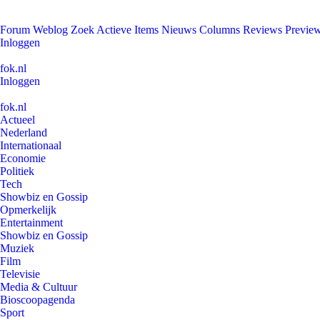
Forum
Weblog
Zoek
Actieve Items
Nieuws
Columns
Reviews
Previe
Inloggen
fok.nl
Inloggen
fok.nl
Actueel
Nederland
Internationaal
Economie
Politiek
Tech
Showbiz en Gossip
Opmerkelijk
Entertainment
Showbiz en Gossip
Muziek
Film
Televisie
Media & Cultuur
Bioscoopagenda
Sport