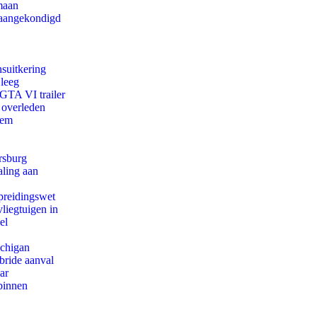
maan
g aangekondigd
suitkering
 leeg
 GTA VI trailer
 overleden
eem
rsburg
aling aan
preidingswet
iegtuigen in
el
ichigan
bride aanval
ar
binnen