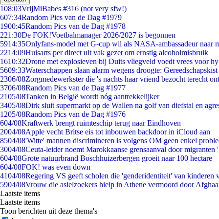
1
08:03
VrijMiBabes #316 (not very sfw!)
6
07:34
Random Pics van de Dag #1979
19
00:45
Random Pics van de Dag #1978
2
21:30
De FOK!Voetbalmanager 2026/2027 is begonnen
59
14:35
Onlyfans-model met G-cup wil als NASA-ambassadeur naar 
22
14:09
Huisarts per direct uit vak gezet om ernstig alcoholmisbruik
16
10:32
Drone met explosieven bij Duits vliegveld voedt vrees voor hy
56
09:33
Waterschappen slaan alarm wegens droogte: Gereedschapskist
23
06/08
Zorgmedewerkster die 's nachts haar vriend bezocht terecht on
37
06/08
Random Pics van de Dag #1977
21
05/08
Tanken in België wordt nóg aantrekkelijker
34
05/08
Dirk sluit supermarkt op de Wallen na golf van diefstal en agre
12
05/08
Random Pics van de Dag #1976
6
04/08
Kraftwerk brengt ruimteschip terug naar Eindhoven
20
04/08
Apple vecht Britse eis tot inbouwen backdoor in iCloud aan
85
04/08
'Witte' mannen discrimineren is volgens OM geen enkel probl
30
04/08
Ceuta-leider noemt Marokkaanse grensaanval door migranten 
6
04/08
Grote natuurbrand Boschhuizerbergen groeit naar 100 hectare
6
04/08
FOK! was even down
41
04/08
Regering VS geeft scholen die 'genderidentiteit' van kinderen
59
04/08
Vrouw die asielzoekers hielp in Athene vermoord door Afghaa
Laatste items
Laatste items
Toon berichten uit deze thema's