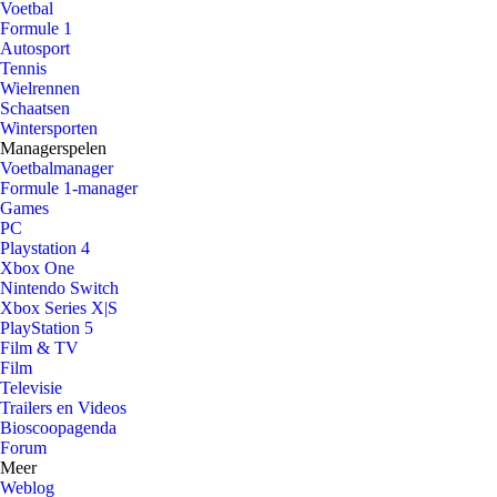
Voetbal
Formule 1
Autosport
Tennis
Wielrennen
Schaatsen
Wintersporten
Managerspelen
Voetbalmanager
Formule 1-manager
Games
PC
Playstation 4
Xbox One
Nintendo Switch
Xbox Series X|S
PlayStation 5
Film & TV
Film
Televisie
Trailers en Videos
Bioscoopagenda
Forum
Meer
Weblog