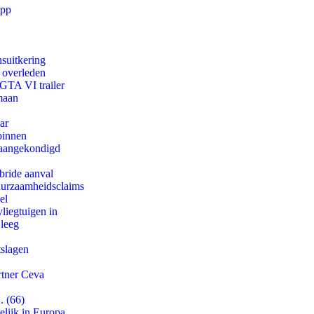
app
suitkering
d overleden
 GTA VI trailer
maan
ar
binnen
g aangekondigd
bride aanval
duurzaamheidsclaims
el
iegtuigen in
 leeg
tslagen
rtner Ceva
. (66)
lijk in Europa