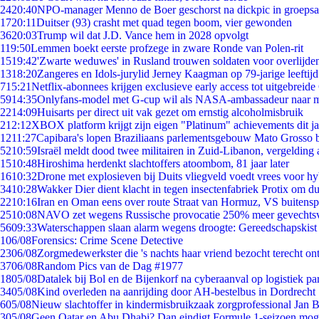
24
20:40
NPO-manager Menno de Boer geschorst na dickpic in groeps
17
20:11
Duitser (93) crasht met quad tegen boom, vier gewonden
36
20:03
Trump wil dat J.D. Vance hem in 2028 opvolgt
1
19:50
Lemmen boekt eerste profzege in zware Ronde van Polen-rit
15
19:42
'Zwarte weduwes' in Rusland trouwen soldaten voor overlijden
13
18:20
Zangeres en Idols-jurylid Jerney Kaagman op 79-jarige leeftij
7
15:21
Netflix-abonnees krijgen exclusieve early access tot uitgebreide
59
14:35
Onlyfans-model met G-cup wil als NASA-ambassadeur naar 
22
14:09
Huisarts per direct uit vak gezet om ernstig alcoholmisbruik
2
12:12
XBOX platform krijgt zijn eigen "Platinum" achievements dit ja
12
11:27
Capibara's lopen Braziliaans parlementsgebouw Mato Grosso 
52
10:59
Israël meldt dood twee militairen in Zuid-Libanon, vergeldin
15
10:48
Hiroshima herdenkt slachtoffers atoombom, 81 jaar later
16
10:32
Drone met explosieven bij Duits vliegveld voedt vrees voor hy
34
10:28
Wakker Dier dient klacht in tegen insectenfabriek Protix om 
22
10:16
Iran en Oman eens over route Straat van Hormuz, VS buitensp
25
10:08
NAVO zet wegens Russische provocatie 250% meer gevechtsvl
56
09:33
Waterschappen slaan alarm wegens droogte: Gereedschapskist
1
06/08
Forensics: Crime Scene Detective
23
06/08
Zorgmedewerkster die 's nachts haar vriend bezocht terecht on
37
06/08
Random Pics van de Dag #1977
18
05/08
Datalek bij Bol en de Bijenkorf na cyberaanval op logistiek pa
34
05/08
Kind overleden na aanrijding door AH-bestelbus in Dordrecht
6
05/08
Nieuw slachtoffer in kindermisbruikzaak zorgprofessional Jan B
3
05/08
Geen Qatar en Abu Dhabi? Dan eindigt Formule 1-seizoen moge