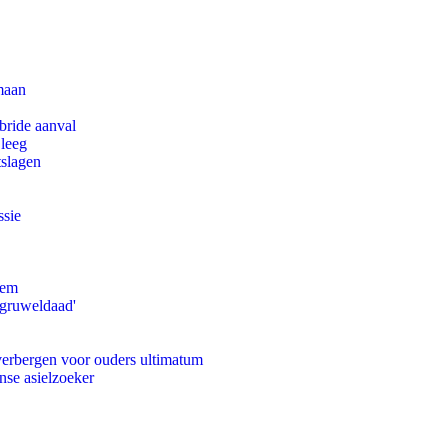
maan
bride aanval
 leeg
tslagen
ssie
eem
'gruweldaad'
 verbergen voor ouders ultimatum
nse asielzoeker