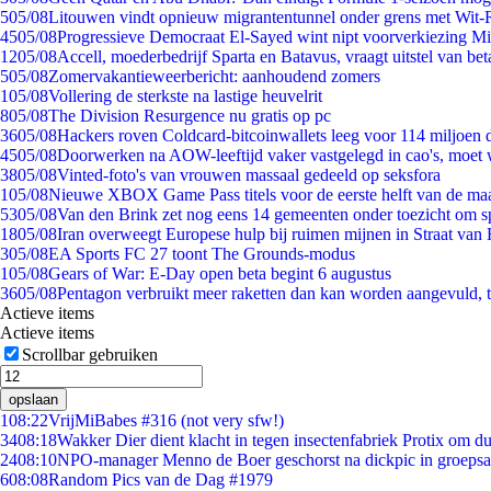
5
05/08
Litouwen vindt opnieuw migrantentunnel onder grens met Wit-
45
05/08
Progressieve Democraat El-Sayed wint nipt voorverkiezing M
12
05/08
Accell, moederbedrijf Sparta en Batavus, vraagt uitstel van bet
5
05/08
Zomervakantieweerbericht: aanhoudend zomers
1
05/08
Vollering de sterkste na lastige heuvelrit
8
05/08
The Division Resurgence nu gratis op pc
36
05/08
Hackers roven Coldcard-bitcoinwallets leeg voor 114 miljoen d
45
05/08
Doorwerken na AOW-leeftijd vaker vastgelegd in cao's, moet
38
05/08
Vinted-foto's van vrouwen massaal gedeeld op seksfora
1
05/08
Nieuwe XBOX Game Pass titels voor de eerste helft van de ma
53
05/08
Van den Brink zet nog eens 14 gemeenten onder toezicht om s
18
05/08
Iran overweegt Europese hulp bij ruimen mijnen in Straat va
3
05/08
EA Sports FC 27 toont The Grounds-modus
1
05/08
Gears of War: E-Day open beta begint 6 augustus
36
05/08
Pentagon verbruikt meer raketten dan kan worden aangevuld, t
Actieve items
Actieve items
Scrollbar gebruiken
opslaan
1
08:22
VrijMiBabes #316 (not very sfw!)
34
08:18
Wakker Dier dient klacht in tegen insectenfabriek Protix om 
24
08:10
NPO-manager Menno de Boer geschorst na dickpic in groeps
6
08:08
Random Pics van de Dag #1979