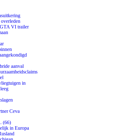
suitkering
d overleden
 GTA VI trailer
maan
ar
binnen
g aangekondigd
bride aanval
duurzaamheidsclaims
el
iegtuigen in
 leeg
tslagen
rtner Ceva
. (66)
lijk in Europa
Rusland
ichigan