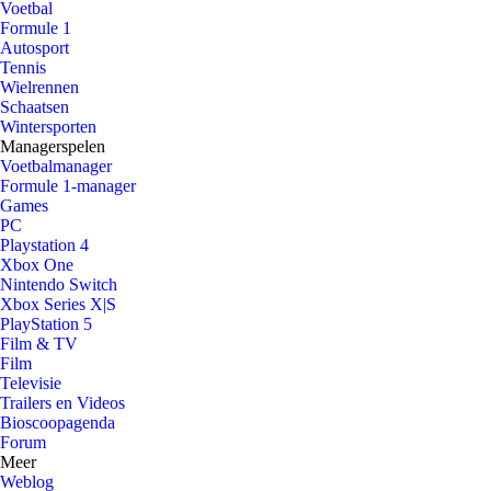
Voetbal
Formule 1
Autosport
Tennis
Wielrennen
Schaatsen
Wintersporten
Managerspelen
Voetbalmanager
Formule 1-manager
Games
PC
Playstation 4
Xbox One
Nintendo Switch
Xbox Series X|S
PlayStation 5
Film & TV
Film
Televisie
Trailers en Videos
Bioscoopagenda
Forum
Meer
Weblog