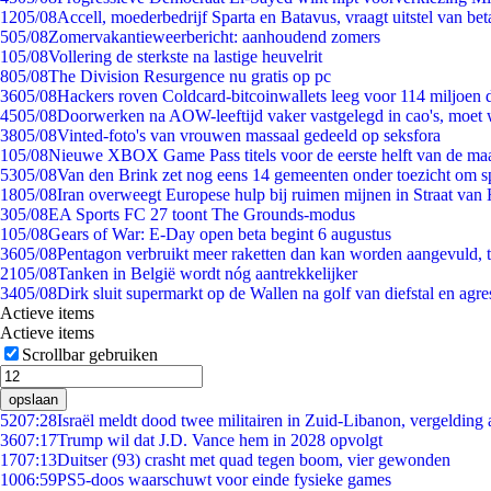
12
05/08
Accell, moederbedrijf Sparta en Batavus, vraagt uitstel van bet
5
05/08
Zomervakantieweerbericht: aanhoudend zomers
1
05/08
Vollering de sterkste na lastige heuvelrit
8
05/08
The Division Resurgence nu gratis op pc
36
05/08
Hackers roven Coldcard-bitcoinwallets leeg voor 114 miljoen d
45
05/08
Doorwerken na AOW-leeftijd vaker vastgelegd in cao's, moet
38
05/08
Vinted-foto's van vrouwen massaal gedeeld op seksfora
1
05/08
Nieuwe XBOX Game Pass titels voor de eerste helft van de ma
53
05/08
Van den Brink zet nog eens 14 gemeenten onder toezicht om s
18
05/08
Iran overweegt Europese hulp bij ruimen mijnen in Straat va
3
05/08
EA Sports FC 27 toont The Grounds-modus
1
05/08
Gears of War: E-Day open beta begint 6 augustus
36
05/08
Pentagon verbruikt meer raketten dan kan worden aangevuld, t
21
05/08
Tanken in België wordt nóg aantrekkelijker
34
05/08
Dirk sluit supermarkt op de Wallen na golf van diefstal en agre
Actieve items
Actieve items
Scrollbar gebruiken
opslaan
52
07:28
Israël meldt dood twee militairen in Zuid-Libanon, vergeldin
36
07:17
Trump wil dat J.D. Vance hem in 2028 opvolgt
17
07:13
Duitser (93) crasht met quad tegen boom, vier gewonden
10
06:59
PS5-doos waarschuwt voor einde fysieke games