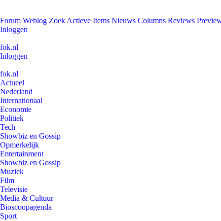
Forum
Weblog
Zoek
Actieve Items
Nieuws
Columns
Reviews
Previe
Inloggen
fok.nl
Inloggen
fok.nl
Actueel
Nederland
Internationaal
Economie
Politiek
Tech
Showbiz en Gossip
Opmerkelijk
Entertainment
Showbiz en Gossip
Muziek
Film
Televisie
Media & Cultuur
Bioscoopagenda
Sport