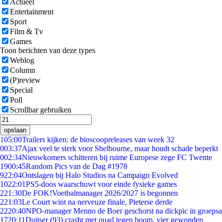
Actueel
Entertainment
Sport
Film & Tv
Games
Toon berichten van deze types
Weblog
Column
(P)review
Special
Poll
Scrollbar gebruiken
opslaan
1
05:00
Trailers kijken: de bioscoopreleases van week 32
0
03:37
Ajax veel te sterk voor Shelbourne, maar houdt schade beperkt
0
02:34
Nieuwkomers schitteren bij ruime Europese zege FC Twente
19
00:45
Random Pics van de Dag #1978
9
22:04
Ontslagen bij Halo Studios na Campaign Evolved
10
22:01
PS5-doos waarschuwt voor einde fysieke games
2
21:30
De FOK!Voetbalmanager 2026/2027 is begonnen
2
21:03
Le Court wint na nerveuze finale, Pieterse derde
22
20:40
NPO-manager Menno de Boer geschorst na dickpic in groeps
17
20:11
Duitser (93) crasht met quad tegen boom, vier gewonden