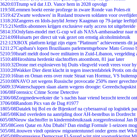
36
20:03
Trump wil dat J.D. Vance hem in 2028 opvolgt
1
19:50
Lemmen boekt eerste profzege in zware Ronde van Polen-rit
15
19:42
'Zwarte weduwes' in Rusland trouwen soldaten voor overlijden
13
18:20
Zangeres en Idols-jurylid Jerney Kaagman op 79-jarige leeftij
7
15:21
Netflix-abonnees krijgen exclusieve early access tot uitgebreide
58
14:35
Onlyfans-model met G-cup wil als NASA-ambassadeur naar 
22
14:09
Huisarts per direct uit vak gezet om ernstig alcoholmisbruik
2
12:12
XBOX platform krijgt zijn eigen "Platinum" achievements dit ja
12
11:27
Capibara's lopen Braziliaans parlementsgebouw Mato Grosso 
52
10:59
Israël meldt dood twee militairen in Zuid-Libanon, vergeldin
15
10:48
Hiroshima herdenkt slachtoffers atoombom, 81 jaar later
16
10:32
Drone met explosieven bij Duits vliegveld voedt vrees voor hy
33
10:28
Wakker Dier dient klacht in tegen insectenfabriek Protix om 
22
10:16
Iran en Oman eens over route Straat van Hormuz, VS buitensp
25
10:08
NAVO zet wegens Russische provocatie 250% meer gevechtsvl
56
09:33
Waterschappen slaan alarm wegens droogte: Gereedschapskist
1
06/08
Forensics: Crime Scene Detective
23
06/08
Zorgmedewerkster die 's nachts haar vriend bezocht terecht on
37
06/08
Random Pics van de Dag #1977
18
05/08
Datalek bij Bol en de Bijenkorf na cyberaanval op logistiek pa
34
05/08
Kind overleden na aanrijding door AH-bestelbus in Dordrecht
6
05/08
Nieuw slachtoffer in kindermisbruikzaak zorgprofessional Jan B
3
05/08
Geen Qatar en Abu Dhabi? Dan eindigt Formule 1-seizoen moge
5
05/08
Litouwen vindt opnieuw migrantentunnel onder grens met Wit-
45
05/08
Progressieve Democraat El-Sayed wint nipt voorverkiezing M