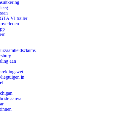
suitkering
 leeg
maan
 GTA VI trailer
 overleden
app
eem
duurzaamheidsclaims
rsburg
aling aan
preidingswet
iegtuigen in
el
ichigan
bride aanval
ar
binnen