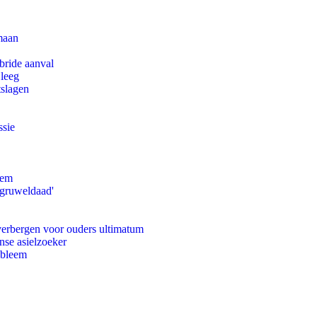
maan
bride aanval
 leeg
tslagen
ssie
eem
'gruweldaad'
 verbergen voor ouders ultimatum
nse asielzoeker
obleem