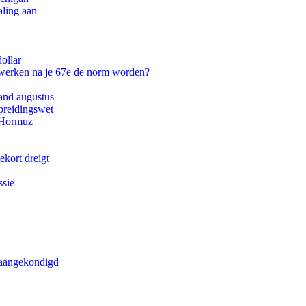
aling aan
ollar
 werken na je 67e de norm worden?
and augustus
preidingswet
n Hormuz
ekort dreigt
ssie
g aangekondigd