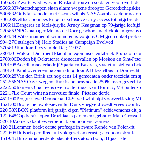
15
06:35
'Zwarte weduwes' in Rusland trouwen soldaten voor overlijden
56
06:33
Waterschappen slaan alarm wegens droogte: Gereedschapskist
58
06:32
Onlyfans-model met G-cup wil als NASA-ambassadeur naar 
7
06:28
Netflix-abonnees krijgen exclusieve early access tot uitgebreide
13
06:11
Zangeres en Idols-jurylid Jerney Kaagman op 79-jarige leeftijd
22
04:53
NPO-manager Menno de Boer geschorst na dickpic in groeps
85
04:44
'Witte' mannen discrimineren is volgens OM geen enkel probl
9
04:27
Ontslagen bij Halo Studios na Campaign Evolved
37
04:13
Random Pics van de Dag #1977
33
04:01
Wakker Dier dient klacht in tegen insectenfabriek Protix om 
27
03:06
Doden bij Oekraïense droneaanvallen op Moskou en Sint-Pete
12
01:08
Accell, moederbedrijf Sparta en Batavus, vraagt uitstel van bet
34
01:01
Kind overleden na aanrijding door AH-bestelbus in Dordrecht
53
00:28
Van den Brink zet nog eens 14 gemeenten onder toezicht om s
25
22:56
NAVO zet wegens Russische provocatie 250% meer gevechtsvl
22
22:50
Iran en Oman eens over route Straat van Hormuz, VS buitensp
2
22:17
Le Court wint na nerveuze finale, Pieterse derde
45
21:00
Progressieve Democraat El-Sayed wint nipt voorverkiezing M
16
21:00
Drone met explosieven bij Duits vliegveld voedt vrees voor hy
2
20:58
XBOX platform krijgt zijn eigen "Platinum" achievements dit ja
12
20:48
Capibara's lopen Braziliaans parlementsgebouw Mato Grosso 
5
20:30
Zomervakantieweerbericht: aanhoudend zomers
1
20:21
Lemmen boekt eerste profzege in zware Ronde van Polen-rit
22
20:05
Huisarts per direct uit vak gezet om ernstig alcoholmisbruik
15
19:45
Hiroshima herdenkt slachtoffers atoombom, 81 jaar later