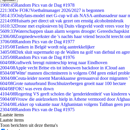
19
00:45
Random Pics van de Dag #1978
2
21:30
De FOK!Voetbalmanager 2026/2027 is begonnen
58
14:35
Onlyfans-model met G-cup wil als NASA-ambassadeur naar 
22
14:09
Huisarts per direct uit vak gezet om ernstig alcoholmisbruik
16
10:32
Drone met explosieven bij Duits vliegveld voedt vrees voor hy
56
09:33
Waterschappen slaan alarm wegens droogte: Gereedschapskist
23
06/08
Zorgmedewerkster die 's nachts haar vriend bezocht terecht on
37
06/08
Random Pics van de Dag #1977
21
05/08
Tanken in België wordt nóg aantrekkelijker
34
05/08
Dirk sluit supermarkt op de Wallen na golf van diefstal en agre
12
05/08
Random Pics van de Dag #1976
6
04/08
Kraftwerk brengt ruimteschip terug naar Eindhoven
20
04/08
Apple vecht Britse eis tot inbouwen backdoor in iCloud aan
85
04/08
'Witte' mannen discrimineren is volgens OM geen enkel probl
30
04/08
Ceuta-leider noemt Marokkaanse grensaanval door migranten 
6
04/08
Grote natuurbrand Boschhuizerbergen groeit naar 100 hectare
6
04/08
FOK! was even down
41
04/08
Regering VS geeft scholen die 'genderidentiteit' van kinderen
59
04/08
Vrouw die asielzoekers hielp in Athene vermoord door Afghaa
25
04/08
Lekker op vakantie naar Afghanistan volgens Taliban geen pr
23
04/08
Random Pics van de Dag #1975
Laatste items
Laatste items
Toon berichten uit deze thema's