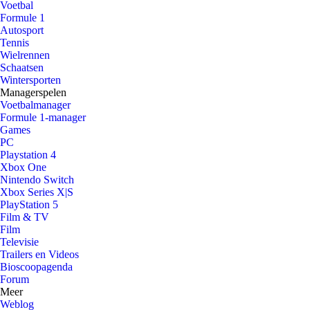
Voetbal
Formule 1
Autosport
Tennis
Wielrennen
Schaatsen
Wintersporten
Managerspelen
Voetbalmanager
Formule 1-manager
Games
PC
Playstation 4
Xbox One
Nintendo Switch
Xbox Series X|S
PlayStation 5
Film & TV
Film
Televisie
Trailers en Videos
Bioscoopagenda
Forum
Meer
Weblog