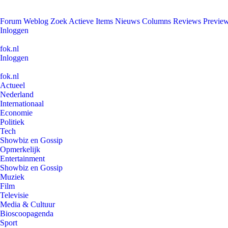
Forum
Weblog
Zoek
Actieve Items
Nieuws
Columns
Reviews
Previe
Inloggen
fok.nl
Inloggen
fok.nl
Actueel
Nederland
Internationaal
Economie
Politiek
Tech
Showbiz en Gossip
Opmerkelijk
Entertainment
Showbiz en Gossip
Muziek
Film
Televisie
Media & Cultuur
Bioscoopagenda
Sport