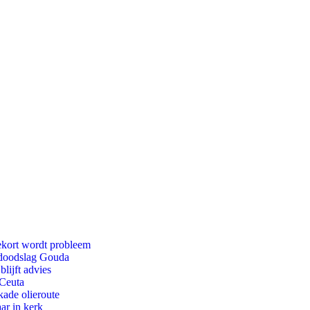
ekort wordt probleem
r doodslag Gouda
lijft advies
 Ceuta
kade olieroute
ar in kerk