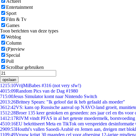
Actueel
Entertainment
Sport
Film & Tv
Games
Toon berichten van deze types
Weblog
Column
(P)review
Special
Poll
Scrollbar gebruiken
opslaan
12
15:10
VrijMiBabes #316 (not very sfw!)
40
15:09
Random Pics van de Dag #1980
7
15:00
Jesus Simulator komt naar Nintendo Switch
20
13:26
Britney Spears: "Ik geloof dat ik heb gefaald als moeder"
36
12:42
VS: kans op Russische aanval op NAVO-land groeit, munitiet
15
12:28
Broer 135 keer gestoken en gesneden: zes jaar cel en tbs voo
14
12:17
RIVM vindt PFAS in al het geteste moedermelk, borstvoeding b
45
10:16
EU bekritiseert Meta en TikTok om verspreiden desinformatie
29
09:53
Houthi's vallen Saoedi-Arabië en Jemen aan, dreigen met blok
11
09:49
Vrouw krijgt 30 maanden cel voor afpersing 12-jarige misdiena