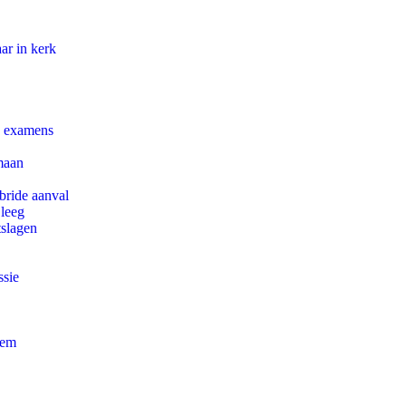
ar in kerk
e examens
maan
bride aanval
 leeg
tslagen
ssie
eem