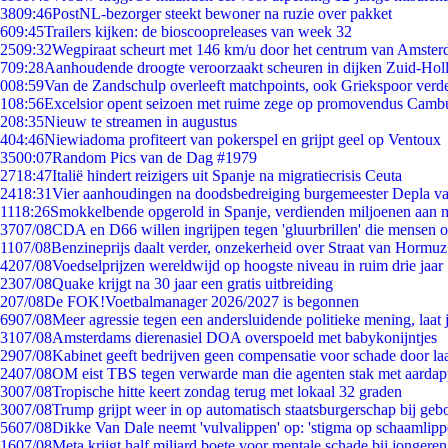
38
09:46
PostNL-bezorger steekt bewoner na ruzie over pakket
6
09:45
Trailers kijken: de bioscoopreleases van week 32
25
09:32
Wegpiraat scheurt met 146 km/u door het centrum van Amste
7
09:28
Aanhoudende droogte veroorzaakt scheuren in dijken Zuid-Hol
0
08:59
Van de Zandschulp overleeft matchpoints, ook Griekspoor verde
1
08:56
Excelsior opent seizoen met ruime zege op promovendus Camb
2
08:35
Nieuw te streamen in augustus
4
04:46
Niewiadoma profiteert van pokerspel en grijpt geel op Ventoux
35
00:07
Random Pics van de Dag #1979
27
18:47
Italië hindert reizigers uit Spanje na migratiecrisis Ceuta
24
18:31
Vier aanhoudingen na doodsbedreiging burgemeester Depla v
11
18:26
Smokkelbende opgerold in Spanje, verdienden miljoenen aan 
37
07/08
CDA en D66 willen ingrijpen tegen 'gluurbrillen' die mensen 
11
07/08
Benzineprijs daalt verder, onzekerheid over Straat van Hormuz 
42
07/08
Voedselprijzen wereldwijd op hoogste niveau in ruim drie jaar
23
07/08
Quake krijgt na 30 jaar een gratis uitbreiding
2
07/08
De FOK!Voetbalmanager 2026/2027 is begonnen
69
07/08
Meer agressie tegen een andersluidende politieke mening, laat j
31
07/08
Amsterdams dierenasiel DOA overspoeld met babykonijntjes
29
07/08
Kabinet geeft bedrijven geen compensatie voor schade door la
24
07/08
OM eist TBS tegen verwarde man die agenten stak met aardap
30
07/08
Tropische hitte keert zondag terug met lokaal 32 graden
30
07/08
Trump grijpt weer in op automatisch staatsburgerschap bij geb
56
07/08
Dikke Van Dale neemt 'vulvalippen' op: 'stigma op schaamlip
16
07/08
Meta krijgt half miljard boete voor mentale schade bij jongeren