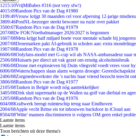
12
15:10
VrijMiBabes #316 (not very sfw!)
40
15:09
Random Pics van de Dag #1980
11
09:49
Vrouw krijgt 30 maanden cel voor afpersing 12-jarige misdiena
38
09:46
PostNL-bezorger steekt bewoner na ruzie over pakket
35
00:07
Random Pics van de Dag #1979
2
07/08
De FOK!Voetbalmanager 2026/2027 is begonnen
16
07/08
Meta krijgt half miljard boete voor mentale schade bij jongeren
20
07/08
Denemarken pakt AI-gebruik in scholen aan: extra mondeling
19
07/08
Random Pics van de Dag #1978
66
06/08
Onlyfans-model met G-cup wil als NASA-ambassadeur naar 
25
06/08
Huisarts per direct uit vak gezet om ernstig alcoholmisbruik
19
06/08
Drone met explosieven bij Duits vliegveld voedt vrees voor hy
60
06/08
Waterschappen slaan alarm wegens droogte: Gereedschapskist
24
06/08
Zorgmedewerkster die 's nachts haar vriend bezocht terecht on
38
06/08
Random Pics van de Dag #1977
21
05/08
Tanken in België wordt nóg aantrekkelijker
34
05/08
Dirk sluit supermarkt op de Wallen na golf van diefstal en agre
12
05/08
Random Pics van de Dag #1976
6
04/08
Kraftwerk brengt ruimteschip terug naar Eindhoven
20
04/08
Apple vecht Britse eis tot inbouwen backdoor in iCloud aan
85
04/08
'Witte' mannen discrimineren is volgens OM geen enkel probl
Laatste items
Laatste items
Toon berichten uit deze thema's