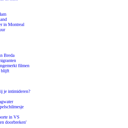
rdam
land
r in Montreal
uur
an Breda
migranten
ongemerkt filmen
blijft
ij je intimideren?
agwater
pelschilmesje
oorte in VS
pen doorbreken'