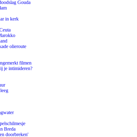
r doodslag Gouda
rdam
ar in kerk
 Ceuta
 Marokko
land
kade olieroute
ongemerkt filmen
ij je intimideren?
uur
 leeg
agwater
pelschilmesje
an Breda
pen doorbreken'