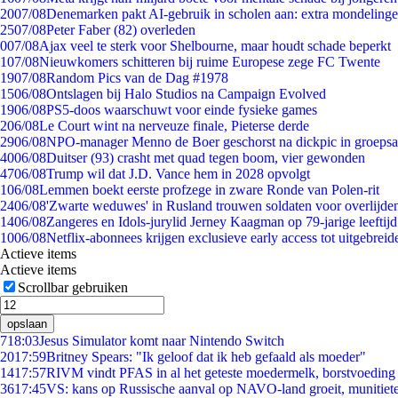
20
07/08
Denemarken pakt AI-gebruik in scholen aan: extra mondeling
25
07/08
Peter Faber (82) overleden
0
07/08
Ajax veel te sterk voor Shelbourne, maar houdt schade beperkt
1
07/08
Nieuwkomers schitteren bij ruime Europese zege FC Twente
19
07/08
Random Pics van de Dag #1978
15
06/08
Ontslagen bij Halo Studios na Campaign Evolved
19
06/08
PS5-doos waarschuwt voor einde fysieke games
2
06/08
Le Court wint na nerveuze finale, Pieterse derde
29
06/08
NPO-manager Menno de Boer geschorst na dickpic in groeps
40
06/08
Duitser (93) crasht met quad tegen boom, vier gewonden
47
06/08
Trump wil dat J.D. Vance hem in 2028 opvolgt
1
06/08
Lemmen boekt eerste profzege in zware Ronde van Polen-rit
24
06/08
'Zwarte weduwes' in Rusland trouwen soldaten voor overlijden
14
06/08
Zangeres en Idols-jurylid Jerney Kaagman op 79-jarige leeftij
10
06/08
Netflix-abonnees krijgen exclusieve early access tot uitgebreid
Actieve items
Actieve items
Scrollbar gebruiken
opslaan
7
18:03
Jesus Simulator komt naar Nintendo Switch
20
17:59
Britney Spears: "Ik geloof dat ik heb gefaald als moeder"
14
17:57
RIVM vindt PFAS in al het geteste moedermelk, borstvoeding b
36
17:45
VS: kans op Russische aanval op NAVO-land groeit, munitiet