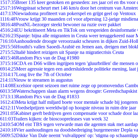
15
17:35
Broer 135 keer gestoken en gesneden: zes jaar cel en tbs voo
25
17:16
Wegpiraat scheurt met 146 km/u door het centrum van Amste
4
17:13
Niewiadoma profiteert van pokerspel en grijpt geel op Ventoux
11
16:48
Vrouw krijgt 30 maanden cel voor afpersing 12-jarige misdiena
38
16:48
PostNL-bezorger steekt bewoner na ruzie over pakket
45
16:24
EU bekritiseert Meta en TikTok om verspreiden desinformatie
62
16:23
Spanje: bijna alle migranten in Ceuta weer teruggekeerd naar
7
16:10
Aanhoudende droogte veroorzaakt scheuren in dijken Zuid-Hol
29
15:56
Houthi's vallen Saoedi-Arabië en Jemen aan, dreigen met blok
27
15:52
Italië hindert reizigers uit Spanje na migratiecrisis Ceuta
40
15:46
Random Pics van de Dag #1980
37
15:16
CDA en D66 willen ingrijpen tegen 'gluurbrillen' die mensen 
69
14:25
Meer agressie tegen een andersluidende politieke mening, laat j
23
14:17
Long live the 7th of October
2
14:11
Nieuw te streamen in augustus
1
14:08
Excelsior opent seizoen met ruime zege op promovendus Camb
60
13:58
Waterschappen slaan alarm wegens droogte: Gereedschapskist
37
13:13
Random Pics van de Dag #1833
16
12:43
Meta krijgt half miljard boete voor mentale schade bij jongeren
42
12:11
Voedselprijzen wereldwijd op hoogste niveau in ruim drie jaar
29
11:05
Kabinet geeft bedrijven geen compensatie voor schade door la
6
11:03
Trailers kijken: de bioscoopreleases van week 32
24
10:54
OM eist TBS tegen verwarde man die agenten stak met aardap
24
10:18
Vier aanhoudingen na doodsbedreiging burgemeester Depla v
56
09:52
Dikke Van Dale neemt 'vulvalippen' op: 'stigma op schaamlip