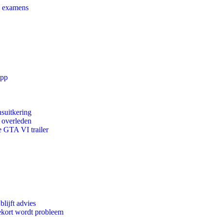
e examens
app
suitkering
d overleden
e GTA VI trailer
lijft advies
ekort wordt probleem