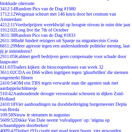
blokkade olieroute
34
12:14
Random Pics van de Dag #1980
17
12:12
Wegpiraat scheurt met 146 km/u door het centrum van
Amsterdam
42
12:11
Voedselprijzen wereldwijd op hoogste niveau in ruim drie jaar
19
12:02
Long live the 7th of October
36
11:38
Random Pics van de Dag #1833
26
11:38
Italië hindert reizigers uit Spanje na migratiecrisis Ceuta
68
11:29
Meer agressie tegen een andersluidende politieke mening, laat
jij je intimideren?
29
11:05
Kabinet geeft bedrijven geen compensatie voor schade door
laagwater
6
11:03
Trailers kijken: de bioscoopreleases van week 32
36
11:02
CDA en D66 willen ingrijpen tegen 'gluurbrillen' die mensen
ongemerkt filmen
24
10:54
OM eist TBS tegen verwarde man die agenten stak met
aardappelschilmesje
5
10:42
Aanhoudende droogte veroorzaakt scheuren in dijken Zuid-
Holland
24
10:18
Vier aanhoudingen na doodsbedreiging burgemeester Depla
van Breda
1
09:58
Nieuw te streamen in augustus
56
09:52
Dikke Van Dale neemt 'vulvalippen' op: 'stigma op
schaamlippen doorbreken'
40
09:42
Duitser (93) crasht met quad tegen boom, vier gewonden