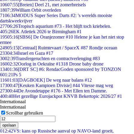
106
07:55
[Breien] Deel 21, met zomerbreisels
18
07:39
William Orbit overleden
71
06:34
MODUS Super Series Darts #2: 's werelds mooiste
dartskweekvijver
277
06:26
Tropisch aquarium #73 - Het blijft toch kriebelen.
4
05:26
EK Atletiek 2026 te Birmingham #1
195
05:16
[SBS6] De Oranjezomer #10 Helene je kan het niet stop
ermee
249
05:15
[Centraal] Ruimtevaart / SpaceX #87 Rondje oceaan
233
04:34
Israel en Gaza #17
30
02:39
Transfergeruchten en contractverlenging #83
160
02:32
Oorlog in Oekraïne #1318 Drone baby drone
134
01:36
[DRT SC] #6: RendacGoden sponsored by TONZON
6
01:21
Ps 5
116
01:03
[DAGBOEK] De weg naar balans #12
173
00:47
[Keuken Kampioen Divisie] #44 Vitesse mag weg
273
00:44
De Avondetappe #176 - Met Ellen ten Damme.
4
00:40
Het gezellige Eurojackpot KNVB Bekertopic 2026/27 #1
Internationaal
Internationaal
Scrollbar gebruiken
opslaan
0
12:42
VS: kans op Russische aanval op NAVO-land groeit,