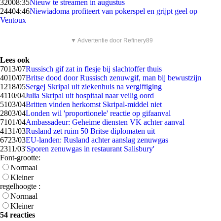
320
08:35
Nieuw te streamen in augustus
244
04:46
Niewiadoma profiteert van pokerspel en grijpt geel op
Ventoux
▼ Advertentie door Refinery89
Lees ook
70
13/07
Russisch gif zat in flesje bij slachtoffer thuis
40
10/07
Britse dood door Russisch zenuwgif, man bij bewustzijn
12
18/05
Sergej Skripal uit ziekenhuis na vergiftiging
41
10/04
Julia Skripal uit hospitaal naar veilig oord
51
03/04
Britten vinden herkomst Skripal-middel niet
28
03/04
Londen wil 'proportionele' reactie op gifaanval
71
01/04
Ambassadeur: Geheime diensten VK achter aanval
41
31/03
Rusland zet ruim 50 Britse diplomaten uit
67
23/03
EU-landen: Rusland achter aanslag zenuwgas
23
11/03
'Sporen zenuwgas in restaurant Salisbury'
Font-grootte:
Normaal
Kleiner
regelhoogte :
Normaal
Kleiner
54 reacties