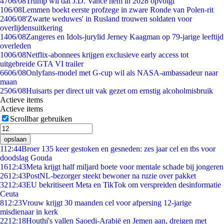
47
06/08
Trump wil dat J.D. Vance hem in 2028 opvolgt
1
06/08
Lemmen boekt eerste profzege in zware Ronde van Polen-rit
24
06/08
'Zwarte weduwes' in Rusland trouwen soldaten voor
overlijdensuitkering
14
06/08
Zangeres en Idols-jurylid Jerney Kaagman op 79-jarige leeftijd
overleden
10
06/08
Netflix-abonnees krijgen exclusieve early access tot
uitgebreide GTA VI trailer
66
06/08
Onlyfans-model met G-cup wil als NASA-ambassadeur naar
maan
25
06/08
Huisarts per direct uit vak gezet om ernstig alcoholmisbruik
Actieve items
Actieve items
Scrollbar gebruiken
opslaan
1
12:44
Broer 135 keer gestoken en gesneden: zes jaar cel en tbs voor
doodslag Gouda
16
12:43
Meta krijgt half miljard boete voor mentale schade bij jongeren
26
12:43
PostNL-bezorger steekt bewoner na ruzie over pakket
32
12:43
EU bekritiseert Meta en TikTok om verspreiden desinformatie
Ceuta
8
12:23
Vrouw krijgt 30 maanden cel voor afpersing 12-jarige
misdienaar in kerk
22
12:18
Houthi's vallen Saoedi-Arabië en Jemen aan, dreigen met