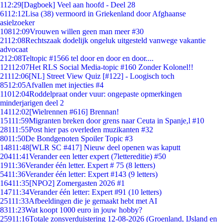
1
12:29
[Dagboek] Veel aan hoofd - Deel 28
61
12:12
Lisa (38) vermoord in Griekenland door Afghaanse
asielzoeker
108
12:09
Vrouwen willen geen man meer #30
21
12:08
Rechtszaak dodelijk ongeluk uitgesteld vanwege vakantie
advocaat
2
12:08
Teltopic #1566 tel door en door en door....
121
12:07
Het RLS Social Media-topic #160 Zonder Kolonel!!
211
12:06
[NL] Street View Quiz [#122] - Loogisch toch
85
12:05
Afvallen met injecties #4
110
12:04
Roddelpraat onder vuur: ongepaste opmerkingen
minderjarigen deel 2
141
12:02
[Wielrennen #616] Brennan!
151
11:59
Migranten breken door grens naar Ceuta in Spanje,l #10
281
11:55
Post hier pas overleden muzikanten #32
80
11:50
De Bondgenoten Spoiler Topic #3
148
11:48
[WLR SC #417] Nieuw deel openen was kaputt
204
11:41
Verander een letter expert (7lettereditie) #50
19
11:36
Verander één letter. Expert # 75 (8 letters)
54
11:36
Verander één letter: Expert #143 (9 letters)
164
11:35
[NPO2] Zomergasten 2026 #1
147
11:34
Verander één letter: Expert #91 (10 letters)
251
11:33
Afbeeldingen die je gemaakt hebt met AI
83
11:23
Wat koopt 1000 euro in jouw hobby?
259
11:16
Totale zonsverduistering 12-08-2026 (Groenland, IJsland en