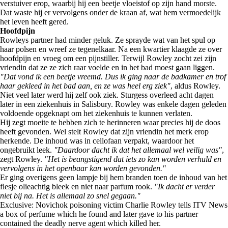
verstuiver erop, waarbij hij een beetje vloeistof op zijn hand morste.
Dat waste hij er vervolgens onder de kraan af, wat hem vermoedelijk
het leven heeft gered.
Hoofdpijn
Rowleys partner had minder geluk. Ze sprayde wat van het spul op
haar polsen en wreef ze tegenelkaar. Na een kwartier klaagde ze over
hoofdpijn en vroeg om een pijnstiller. Terwijl Rowley zocht zei zijn
vriendin dat ze ze zich raar voelde en in het bad moest gaan liggen.
"Dat vond ik een beetje vreemd. Dus ik ging naar de badkamer en trof
haar gekleed in het bad aan, en ze was heel erg ziek"
, aldus Rowley.
Niet veel later werd hij zelf ook ziek. Sturgess overleed acht dagen
later in een ziekenhuis in Salisbury. Rowley was enkele dagen geleden
voldoende opgeknapt om het ziekenhuis te kunnen verlaten.
Hij zegt moeite te hebben zich te herinneren waar precies hij de doos
heeft gevonden. Wel stelt Rowley dat zijn vriendin het merk erop
herkende. De inhoud was in cellofaan verpakt, waardoor het
ongebruikt leek.
"Daardoor dacht ik dat het allemaal wel veilig was"
,
zegt Rowley.
"Het is beangstigend dat iets zo kan worden verhuld en
vervolgens in het openbaar kan worden gevonden."
Er ging overigens geen lampje bij hem branden toen de inhoud van het
flesje olieachtig bleek en niet naar parfum rook.
"Ik dacht er verder
niet bij na. Het is allemaal zo snel gegaan."
Exclusive: Novichok poisoning victim Charlie Rowley tells ITV News
a box of perfume which he found and later gave to his partner
contained the deadly nerve agent which killed her.