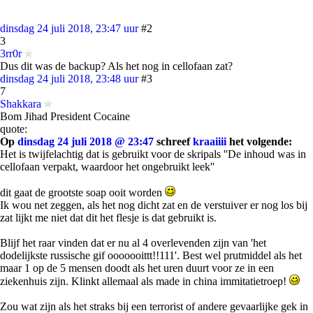
dinsdag 24 juli 2018, 23:47 uur
#2
3
3rr0r
Dus dit was de backup? Als het nog in cellofaan zat?
dinsdag 24 juli 2018, 23:48 uur
#3
7
Shakkara
Bom Jihad President Cocaine
quote:
Op
dinsdag 24 juli 2018 @ 23:47
schreef
kraaiiii
het volgende:
Het is twijfelachtig dat is gebruikt voor de skripals ''De inhoud was in
cellofaan verpakt, waardoor het ongebruikt leek''
dit gaat de grootste soap ooit worden
Ik wou net zeggen, als het nog dicht zat en de verstuiver er nog los bij
zat lijkt me niet dat dit het flesje is dat gebruikt is.
Blijf het raar vinden dat er nu al 4 overlevenden zijn van 'het
dodelijkste russische gif ooooooittt!!111'. Best wel prutmiddel als het
maar 1 op de 5 mensen doodt als het uren duurt voor ze in een
ziekenhuis zijn. Klinkt allemaal als made in china immitatietroep!
Zou wat zijn als het straks bij een terrorist of andere gevaarlijke gek in