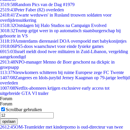
35
19:58
Random Pics van de Dag #1979
25
19:43
Peter Faber (82) overleden
24
18:41
'Zwarte weduwes' in Rusland trouwen soldaten voor
overlijdensuitkering
15
18:32
Ontslagen bij Halo Studios na Campaign Evolved
30
18:32
Trump grijpt weer in op automatisch staatsburgerschap bij
geboorte in VS
31
18:19
Amsterdams dierenasiel DOA overspoeld met babykonijntjes
19
18:06
PS5-doos waarschuwt voor einde fysieke games
69
15:03
Israël meldt dood twee militairen in Zuid-Libanon, vergelding
aangekondigd
29
13:48
NPO-manager Menno de Boer geschorst na dickpic in
groepsapp
1
13:37
Nieuwkomers schitteren bij ruime Europese zege FC Twente
14
07/08
Zangeres en Idols-jurylid Jerney Kaagman op 79-jarige leeftijd
overleden
10
07/08
Netflix-abonnees krijgen exclusieve early access tot
uitgebreide GTA VI trailer
Forum
Forum
Scrollbar gebruiken
opslaan
26
12:45
OM-Teamleider met kinderporno is oud-directeur van twee