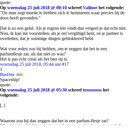
quote:
Op
woensdag 25 juli 2018 @ 00:10
schreef
Valinor
het volgende:
"De man zegt moeite te hebben zich te herinneren waar precies hij de
doos heeft gevonden."
Dat is zo een gelul. Als je ergens iets vindt dan vergeet je dat echt niet.
Nou, ik kan me voorstellen, als je net vergiftigd bent, en je partner is
overleden, dat je sommige dingen geblokkeerd hebt.
Wat voor reden zou hij hebben, om te zeggen dat het in een
parfumflesje zat, als dat niet zo was?
Het is pas echt crisis als het bier op is.
woensdag 25 juli 2018, 05:44 uur
#17
1
BasOne
Spaceship!
quote:
Op
woensdag 25 juli 2018 @ 05:30
schreef
tesssssssss
het
volgende:
[..]
Waarom zou hij dan zeggen dat het in een parfum-flesje zat?
Misschien heeft hij het niet 'gevonden' maar gekocht van iemand die