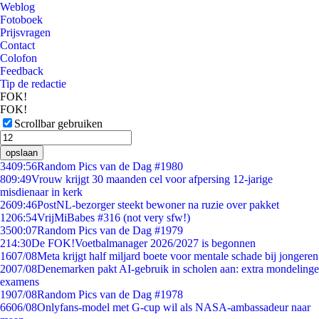
Weblog
Fotoboek
Prijsvragen
Contact
Colofon
Feedback
Tip de redactie
FOK!
FOK!
Scrollbar gebruiken
opslaan
34
09:56
Random Pics van de Dag #1980
8
09:49
Vrouw krijgt 30 maanden cel voor afpersing 12-jarige
misdienaar in kerk
26
09:46
PostNL-bezorger steekt bewoner na ruzie over pakket
12
06:54
VrijMiBabes #316 (not very sfw!)
35
00:07
Random Pics van de Dag #1979
2
14:30
De FOK!Voetbalmanager 2026/2027 is begonnen
16
07/08
Meta krijgt half miljard boete voor mentale schade bij jongeren
20
07/08
Denemarken pakt AI-gebruik in scholen aan: extra mondelinge
examens
19
07/08
Random Pics van de Dag #1978
66
06/08
Onlyfans-model met G-cup wil als NASA-ambassadeur naar