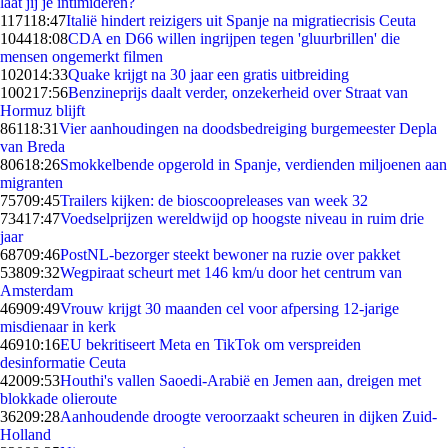
laat jij je intimideren?
1171
18:47
Italië hindert reizigers uit Spanje na migratiecrisis Ceuta
1044
18:08
CDA en D66 willen ingrijpen tegen 'gluurbrillen' die
mensen ongemerkt filmen
1020
14:33
Quake krijgt na 30 jaar een gratis uitbreiding
1002
17:56
Benzineprijs daalt verder, onzekerheid over Straat van
Hormuz blijft
861
18:31
Vier aanhoudingen na doodsbedreiging burgemeester Depla
van Breda
806
18:26
Smokkelbende opgerold in Spanje, verdienden miljoenen aan
migranten
757
09:45
Trailers kijken: de bioscoopreleases van week 32
734
17:47
Voedselprijzen wereldwijd op hoogste niveau in ruim drie
jaar
687
09:46
PostNL-bezorger steekt bewoner na ruzie over pakket
538
09:32
Wegpiraat scheurt met 146 km/u door het centrum van
Amsterdam
469
09:49
Vrouw krijgt 30 maanden cel voor afpersing 12-jarige
misdienaar in kerk
469
10:16
EU bekritiseert Meta en TikTok om verspreiden
desinformatie Ceuta
420
09:53
Houthi's vallen Saoedi-Arabië en Jemen aan, dreigen met
blokkade olieroute
362
09:28
Aanhoudende droogte veroorzaakt scheuren in dijken Zuid-
Holland