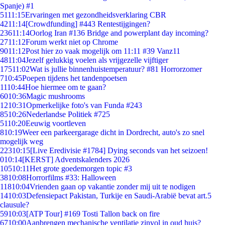
Spanje) #1
51
11:15
Ervaringen met gezondheidsverklaring CBR
42
11:14
[Crowdfunding] #443 Rentestijgingen?
236
11:14
Oorlog Iran #136 Bridge and powerplant day incoming?
27
11:12
Forum werkt niet op Chrome
90
11:12
Post hier zo vaak mogelijk om 11:11 #39 Vanz11
48
11:04
Jezelf gelukkig voelen als vrijgezelle vijftiger
175
11:02
Wat is jullie binnenhuistemperatuur? #81 Horrorzomer
7
10:45
Poepen tijdens het tandenpoetsen
11
10:44
Hoe hiermee om te gaan?
60
10:36
Magic mushrooms
12
10:31
Opmerkelijke foto's van Funda #243
85
10:26
Nederlandse Politiek #725
51
10:20
Eeuwig voortleven
8
10:19
Weer een parkeergarage dicht in Dordrecht, auto's zo snel
mogelijk weg
223
10:15
[Live Eredivisie #1784] Dying seconds van het seizoen!
0
10:14
[KERST] Adventskalenders 2026
105
10:11
Het grote goedemorgen topic #3
38
10:08
Horrorfilms #33: Halloween
118
10:04
Vrienden gaan op vakantie zonder mij uit te nodigen
14
10:03
Defensiepact Pakistan, Turkije en Saudi-Arabië bevat art.5
clausule?
59
10:03
[ATP Tour] #169 Tosti Tallon back on fire
67
10:00
Aanbrengen mechanische ventilatie zinvol in oud huis?