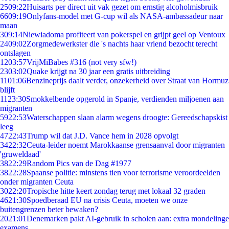
25
09:22
Huisarts per direct uit vak gezet om ernstig alcoholmisbruik
66
09:19
Onlyfans-model met G-cup wil als NASA-ambassadeur naar
maan
3
09:14
Niewiadoma profiteert van pokerspel en grijpt geel op Ventoux
24
09:02
Zorgmedewerkster die 's nachts haar vriend bezocht terecht
ontslagen
12
03:57
VrijMiBabes #316 (not very sfw!)
23
03:02
Quake krijgt na 30 jaar een gratis uitbreiding
11
01:06
Benzineprijs daalt verder, onzekerheid over Straat van Hormuz
blijft
11
23:30
Smokkelbende opgerold in Spanje, verdienden miljoenen aan
migranten
59
22:53
Waterschappen slaan alarm wegens droogte: Gereedschapskist
leeg
47
22:43
Trump wil dat J.D. Vance hem in 2028 opvolgt
34
22:32
Ceuta-leider noemt Marokkaanse grensaanval door migranten
'gruweldaad'
38
22:29
Random Pics van de Dag #1977
38
22:28
Spaanse politie: minstens tien voor terrorisme veroordeelden
onder migranten Ceuta
30
22:20
Tropische hitte keert zondag terug met lokaal 32 graden
46
21:30
Spoedberaad EU na crisis Ceuta, moeten we onze
buitengrenzen beter bewaken?
20
21:01
Denemarken pakt AI-gebruik in scholen aan: extra mondelinge
examens