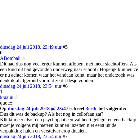
dinsdag 24 juli 2018, 23:49 uur
#5
0
ABombali
Dit had dus nog veel erger kunnen aflopen, met meer slachtoffers. Als
een kind dit had gevonden onderweg naar school? Hopelijk kunnen ze
er nu achter komen waar het vandaan komt, maar het onderzoek was
denk ik al afgerond voordat ze dit flesje vonden...
dinsdag 24 juli 2018, 23:54 uur
#6
1
kraaiiii
quote:
Op
dinsdag 24 juli 2018 @ 23:47
schreef
3rr0r
het volgende:
Dus dit was de backup? Als het nog in cellofaan zat?
Klinkt meer alsof een psychopaat een val heeft gelegd, en een backup
moet je volgens mij meteen kunnen inzetten niet eerst uit de
verpakking halen en verstuiver erop draaien.
dinsdag 24 juli 2018, 23:54 uur
#7