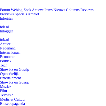
Forum
Weblog
Zoek
Actieve Items
Nieuws
Columns
Reviews
Previews
Specials
Archief
Inloggen
fok.nl
Inloggen
fok.nl
Actueel
Nederland
Internationaal
Economie
Politiek
Tech
Showbiz en Gossip
Opmerkelijk
Entertainment
Showbiz en Gossip
Muziek
Film
Televisie
Media & Cultuur
Bioscoopagenda