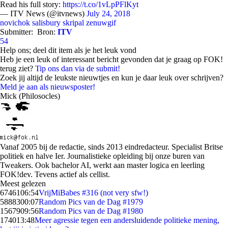
Read his full story:
https://t.co/1vLpPFlKyt
— ITV News (@itvnews)
July 24, 2018
novichok
salisbury
skripal
zenuwgif
Submitter:
Bron:
ITV
54
Help ons; deel dit item als je het leuk vond
Heb je een leuk of interessant bericht gevonden dat je graag op FOK!
terug ziet?
Tip ons dan via de submit!
Zoek jij altijd de leukste nieuwtjes en kun je daar leuk over schrijven?
Meld je aan als nieuwsposter!
Mick (Philosocles)
Vanaf 2005 bij de redactie, sinds 2013 eindredacteur. Specialist Britse
politiek en halve Ier. Journalistieke opleiding bij onze buren van
Tweakers. Ook bachelor AI, werkt aan master logica en leerling
FOK!dev. Tevens actief als cellist.
Meest gelezen
67461
06:54
VrijMiBabes #316 (not very sfw!)
58883
00:07
Random Pics van de Dag #1979
15679
09:56
Random Pics van de Dag #1980
1740
13:48
Meer agressie tegen een andersluidende politieke mening,