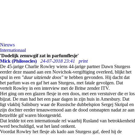
Nieuws
Internationaal
'Dodelijk zenuwgif zat in parfumflesje'
Mick (Philosocles)
24-07-2018 23:41
print
De 45-jarige Charlie Rowley wiens 44-jarige partner Dawn Sturgess
eerder deze maand aan een Novichok-vergiftiging overleed, blijkt het
spul in een
"duur uitziende doos"
te hebben gevonden. Hij dacht dat
het parfum was en gaf het aan Sturgess, met fatale gevolgen. Dat
vertelt Rowley in een interview met de Britse zender ITV.
Het ging om een glazen flesje in een doos, met een verstuiver die er los
bijzat. De man had het een paar dagen in zijn huis in Amesbury. Dat
ligt vlakbij Salisbury waar de Russische dubbelspion Sergej Skripal en
zijn dochter eerder tenauwernood aan de dood ontsnapten nadat ze aan
hetzelfde gif waren blootgesteld.
Dat leidde tot een internationale rel waarbij Rusland van betrokkenheid
werd beschuldigd, wat het land ontkent.
Voordat Rowley het flesje als kado aan Sturgess gaf, deed hij de