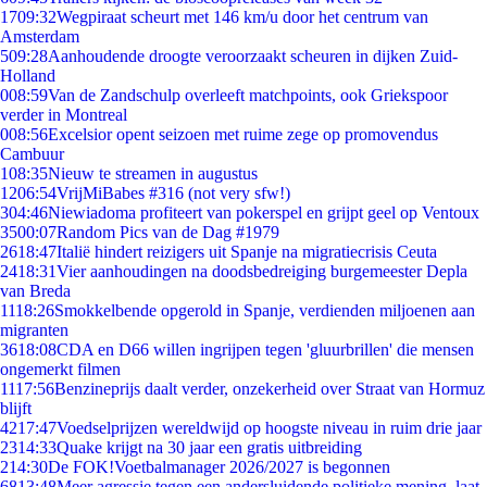
17
09:32
Wegpiraat scheurt met 146 km/u door het centrum van
Amsterdam
5
09:28
Aanhoudende droogte veroorzaakt scheuren in dijken Zuid-
Holland
0
08:59
Van de Zandschulp overleeft matchpoints, ook Griekspoor
verder in Montreal
0
08:56
Excelsior opent seizoen met ruime zege op promovendus
Cambuur
1
08:35
Nieuw te streamen in augustus
12
06:54
VrijMiBabes #316 (not very sfw!)
3
04:46
Niewiadoma profiteert van pokerspel en grijpt geel op Ventoux
35
00:07
Random Pics van de Dag #1979
26
18:47
Italië hindert reizigers uit Spanje na migratiecrisis Ceuta
24
18:31
Vier aanhoudingen na doodsbedreiging burgemeester Depla
van Breda
11
18:26
Smokkelbende opgerold in Spanje, verdienden miljoenen aan
migranten
36
18:08
CDA en D66 willen ingrijpen tegen 'gluurbrillen' die mensen
ongemerkt filmen
11
17:56
Benzineprijs daalt verder, onzekerheid over Straat van Hormuz
blijft
42
17:47
Voedselprijzen wereldwijd op hoogste niveau in ruim drie jaar
23
14:33
Quake krijgt na 30 jaar een gratis uitbreiding
2
14:30
De FOK!Voetbalmanager 2026/2027 is begonnen
68
13:48
Meer agressie tegen een andersluidende politieke mening, laat