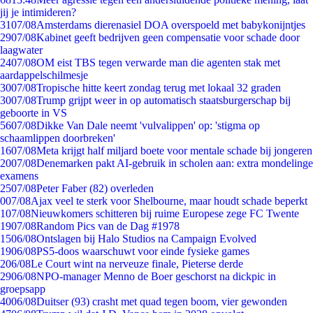
jij je intimideren?
31
07/08
Amsterdams dierenasiel DOA overspoeld met babykonijntjes
29
07/08
Kabinet geeft bedrijven geen compensatie voor schade door
laagwater
24
07/08
OM eist TBS tegen verwarde man die agenten stak met
aardappelschilmesje
30
07/08
Tropische hitte keert zondag terug met lokaal 32 graden
30
07/08
Trump grijpt weer in op automatisch staatsburgerschap bij
geboorte in VS
56
07/08
Dikke Van Dale neemt 'vulvalippen' op: 'stigma op
schaamlippen doorbreken'
16
07/08
Meta krijgt half miljard boete voor mentale schade bij jongeren
20
07/08
Denemarken pakt AI-gebruik in scholen aan: extra mondelinge
examens
25
07/08
Peter Faber (82) overleden
0
07/08
Ajax veel te sterk voor Shelbourne, maar houdt schade beperkt
1
07/08
Nieuwkomers schitteren bij ruime Europese zege FC Twente
19
07/08
Random Pics van de Dag #1978
15
06/08
Ontslagen bij Halo Studios na Campaign Evolved
19
06/08
PS5-doos waarschuwt voor einde fysieke games
2
06/08
Le Court wint na nerveuze finale, Pieterse derde
29
06/08
NPO-manager Menno de Boer geschorst na dickpic in
groepsapp
40
06/08
Duitser (93) crasht met quad tegen boom, vier gewonden