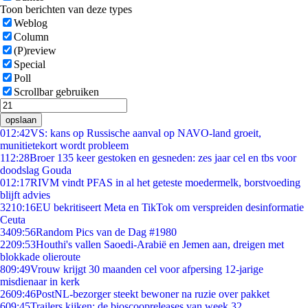
Toon berichten van deze types
Weblog
Column
(P)review
Special
Poll
Scrollbar gebruiken
opslaan
0
12:42
VS: kans op Russische aanval op NAVO-land groeit,
munitietekort wordt probleem
1
12:28
Broer 135 keer gestoken en gesneden: zes jaar cel en tbs voor
doodslag Gouda
0
12:17
RIVM vindt PFAS in al het geteste moedermelk, borstvoeding
blijft advies
32
10:16
EU bekritiseert Meta en TikTok om verspreiden desinformatie
Ceuta
34
09:56
Random Pics van de Dag #1980
22
09:53
Houthi's vallen Saoedi-Arabië en Jemen aan, dreigen met
blokkade olieroute
8
09:49
Vrouw krijgt 30 maanden cel voor afpersing 12-jarige
misdienaar in kerk
26
09:46
PostNL-bezorger steekt bewoner na ruzie over pakket
6
09:45
Trailers kijken: de bioscoopreleases van week 32