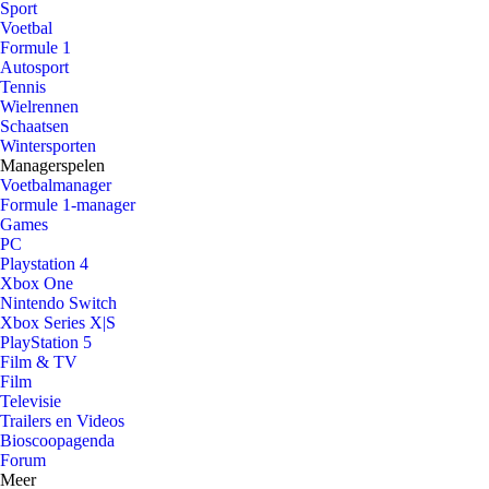
Sport
Voetbal
Formule 1
Autosport
Tennis
Wielrennen
Schaatsen
Wintersporten
Managerspelen
Voetbalmanager
Formule 1-manager
Games
PC
Playstation 4
Xbox One
Nintendo Switch
Xbox Series X|S
PlayStation 5
Film & TV
Film
Televisie
Trailers en Videos
Bioscoopagenda
Forum
Meer