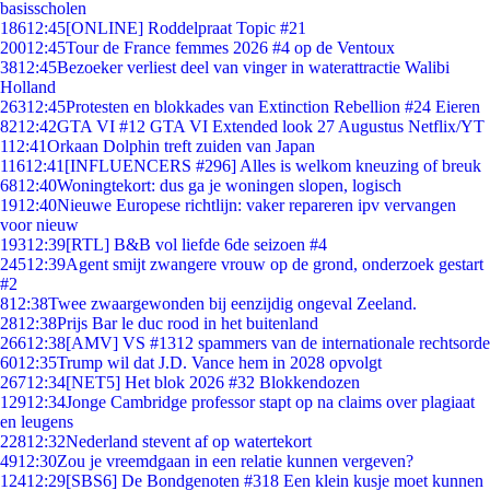
basisscholen
186
12:45
[ONLINE] Roddelpraat Topic #21
200
12:45
Tour de France femmes 2026 #4 op de Ventoux
38
12:45
Bezoeker verliest deel van vinger in waterattractie Walibi
Holland
263
12:45
Protesten en blokkades van Extinction Rebellion #24 Eieren
82
12:42
GTA VI #12 GTA VI Extended look 27 Augustus Netflix/YT
1
12:41
Orkaan Dolphin treft zuiden van Japan
116
12:41
[INFLUENCERS #296] Alles is welkom kneuzing of breuk
68
12:40
Woningtekort: dus ga je woningen slopen, logisch
19
12:40
Nieuwe Europese richtlijn: vaker repareren ipv vervangen
voor nieuw
193
12:39
[RTL] B&B vol liefde 6de seizoen #4
245
12:39
Agent smijt zwangere vrouw op de grond, onderzoek gestart
#2
8
12:38
Twee zwaargewonden bij eenzijdig ongeval Zeeland.
28
12:38
Prijs Bar le duc rood in het buitenland
266
12:38
[AMV] VS #1312 spammers van de internationale rechtsorde
60
12:35
Trump wil dat J.D. Vance hem in 2028 opvolgt
267
12:34
[NET5] Het blok 2026 #32 Blokkendozen
129
12:34
Jonge Cambridge professor stapt op na claims over plagiaat
en leugens
228
12:32
Nederland stevent af op watertekort
49
12:30
Zou je vreemdgaan in een relatie kunnen vergeven?
124
12:29
[SBS6] De Bondgenoten #318 Een klein kusje moet kunnen