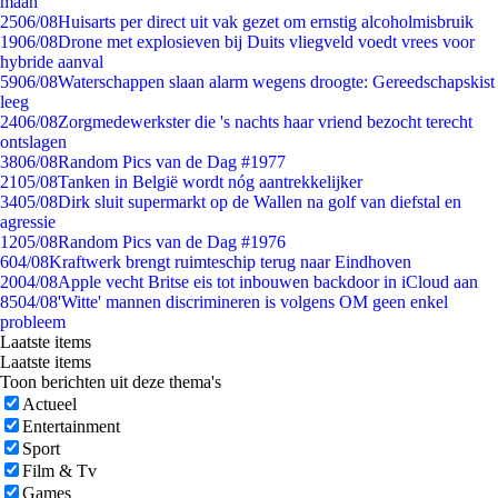
maan
25
06/08
Huisarts per direct uit vak gezet om ernstig alcoholmisbruik
19
06/08
Drone met explosieven bij Duits vliegveld voedt vrees voor
hybride aanval
59
06/08
Waterschappen slaan alarm wegens droogte: Gereedschapskist
leeg
24
06/08
Zorgmedewerkster die 's nachts haar vriend bezocht terecht
ontslagen
38
06/08
Random Pics van de Dag #1977
21
05/08
Tanken in België wordt nóg aantrekkelijker
34
05/08
Dirk sluit supermarkt op de Wallen na golf van diefstal en
agressie
12
05/08
Random Pics van de Dag #1976
6
04/08
Kraftwerk brengt ruimteschip terug naar Eindhoven
20
04/08
Apple vecht Britse eis tot inbouwen backdoor in iCloud aan
85
04/08
'Witte' mannen discrimineren is volgens OM geen enkel
probleem
Laatste items
Laatste items
Toon berichten uit deze thema's
Actueel
Entertainment
Sport
Film & Tv
Games