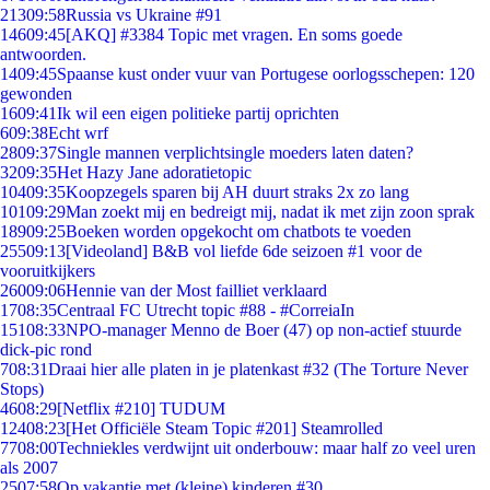
213
09:58
Russia vs Ukraine #91
146
09:45
[AKQ] #3384 Topic met vragen. En soms goede
antwoorden.
14
09:45
Spaanse kust onder vuur van Portugese oorlogsschepen: 120
gewonden
16
09:41
Ik wil een eigen politieke partij oprichten
6
09:38
Echt wrf
28
09:37
Single mannen verplichtsingle moeders laten daten?
32
09:35
Het Hazy Jane adoratietopic
104
09:35
Koopzegels sparen bij AH duurt straks 2x zo lang
101
09:29
Man zoekt mij en bedreigt mij, nadat ik met zijn zoon sprak
189
09:25
Boeken worden opgekocht om chatbots te voeden
255
09:13
[Videoland] B&B vol liefde 6de seizoen #1 voor de
vooruitkijkers
260
09:06
Hennie van der Most failliet verklaard
17
08:35
Centraal FC Utrecht topic #88 - #CorreiaIn
151
08:33
NPO-manager Menno de Boer (47) op non-actief stuurde
dick-pic rond
7
08:31
Draai hier alle platen in je platenkast #32 (The Torture Never
Stops)
46
08:29
[Netflix #210] TUDUM
124
08:23
[Het Officiële Steam Topic #201] Steamrolled
77
08:00
Techniekles verdwijnt uit onderbouw: maar half zo veel uren
als 2007
25
07:58
Op vakantie met (kleine) kinderen #30