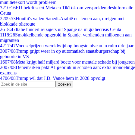
munitietekort wordt probleem
32
10:16
EU bekritiseert Meta en TikTok om verspreiden desinformatie
Ceuta
22
09:53
Houthi's vallen Saoedi-Arabië en Jemen aan, dreigen met
blokkade olieroute
26
18:47
Italië hindert reizigers uit Spanje na migratiecrisis Ceuta
11
18:26
Smokkelbende opgerold in Spanje, verdienden miljoenen aan
migranten
42
17:47
Voedselprijzen wereldwijd op hoogste niveau in ruim drie jaar
30
07/08
Trump grijpt weer in op automatisch staatsburgerschap bij
geboorte in VS
16
07/08
Meta krijgt half miljard boete voor mentale schade bij jongeren
20
07/08
Denemarken pakt AI-gebruik in scholen aan: extra mondelinge
examens
47
06/08
Trump wil dat J.D. Vance hem in 2028 opvolgt