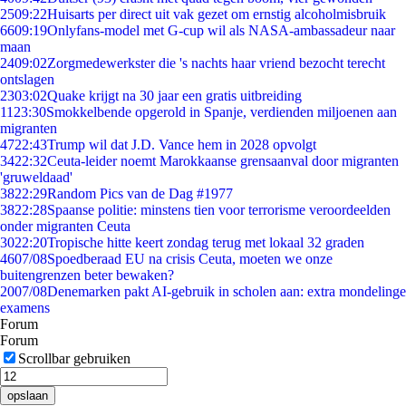
25
09:22
Huisarts per direct uit vak gezet om ernstig alcoholmisbruik
66
09:19
Onlyfans-model met G-cup wil als NASA-ambassadeur naar
maan
24
09:02
Zorgmedewerkster die 's nachts haar vriend bezocht terecht
ontslagen
23
03:02
Quake krijgt na 30 jaar een gratis uitbreiding
11
23:30
Smokkelbende opgerold in Spanje, verdienden miljoenen aan
migranten
47
22:43
Trump wil dat J.D. Vance hem in 2028 opvolgt
34
22:32
Ceuta-leider noemt Marokkaanse grensaanval door migranten
'gruweldaad'
38
22:29
Random Pics van de Dag #1977
38
22:28
Spaanse politie: minstens tien voor terrorisme veroordeelden
onder migranten Ceuta
30
22:20
Tropische hitte keert zondag terug met lokaal 32 graden
46
07/08
Spoedberaad EU na crisis Ceuta, moeten we onze
buitengrenzen beter bewaken?
20
07/08
Denemarken pakt AI-gebruik in scholen aan: extra mondelinge
examens
Forum
Forum
Scrollbar gebruiken
opslaan