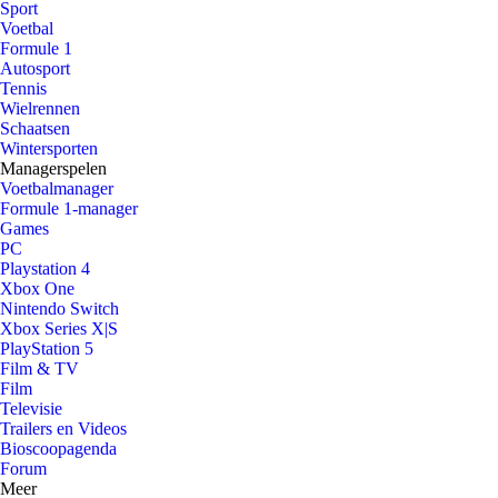
Sport
Voetbal
Formule 1
Autosport
Tennis
Wielrennen
Schaatsen
Wintersporten
Managerspelen
Voetbalmanager
Formule 1-manager
Games
PC
Playstation 4
Xbox One
Nintendo Switch
Xbox Series X|S
PlayStation 5
Film & TV
Film
Televisie
Trailers en Videos
Bioscoopagenda
Forum
Meer