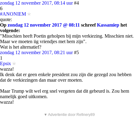
zondag 12 november 2017, 08:14 uur
#4
6
#ANONIEM
quote:
Op
zondag 12 november 2017 @ 08:11
schreef
Kassamiep
het
volgende:
"Misschien heeft Poetin geholpen bij mijn verkiezing. Misschien niet.
Maar we moeten iig vriendjes met hem zijn".
Wat is het alternatief?
zondag 12 november 2017, 08:21 uur
#5
1
Epsix
wazza!
Ik denk dat er geen enkele president zou zijn die gezegd zou hebben
dat de verkiezingen dan maar over moeten.
Maar Trump wilt wel erg snel vergeten dat dit gebeurd is. Zou hem
namelijk goed uitkomen.
wazza!
▼ Advertentie door Refinery89