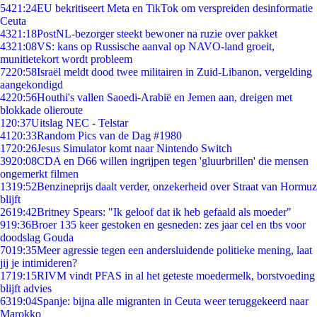
54
21:24
EU bekritiseert Meta en TikTok om verspreiden desinformatie
Ceuta
43
21:18
PostNL-bezorger steekt bewoner na ruzie over pakket
43
21:08
VS: kans op Russische aanval op NAVO-land groeit,
munitietekort wordt probleem
72
20:58
Israël meldt dood twee militairen in Zuid-Libanon, vergelding
aangekondigd
42
20:56
Houthi's vallen Saoedi-Arabië en Jemen aan, dreigen met
blokkade olieroute
1
20:37
Uitslag NEC - Telstar
41
20:33
Random Pics van de Dag #1980
17
20:26
Jesus Simulator komt naar Nintendo Switch
39
20:08
CDA en D66 willen ingrijpen tegen 'gluurbrillen' die mensen
ongemerkt filmen
13
19:52
Benzineprijs daalt verder, onzekerheid over Straat van Hormuz
blijft
26
19:42
Britney Spears: "Ik geloof dat ik heb gefaald als moeder"
9
19:36
Broer 135 keer gestoken en gesneden: zes jaar cel en tbs voor
doodslag Gouda
70
19:35
Meer agressie tegen een andersluidende politieke mening, laat
jij je intimideren?
17
19:15
RIVM vindt PFAS in al het geteste moedermelk, borstvoeding
blijft advies
63
19:04
Spanje: bijna alle migranten in Ceuta weer teruggekeerd naar
Marokko