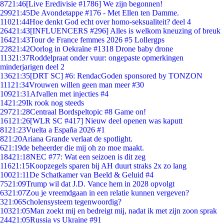
87
21:46
[Live Eredivisie #1786] We zijn begonnen!
299
21:45
De Avondetappe #176 - Met Ellen ten Damme.
110
21:44
Hoe denkt God echt over homo-seksualiteit? deel 4
264
21:43
[INFLUENCERS #296] Alles is welkom kneuzing of breuk
164
21:43
Tour de France femmes 2026 #5 Lollergps
228
21:42
Oorlog in Oekraïne #1318 Drone baby drone
113
21:37
Roddelpraat onder vuur: ongepaste opmerkingen
minderjarigen deel 2
136
21:35
[DRT SC] #6: RendacGoden sponsored by TONZON
111
21:34
Vrouwen willen geen man meer #30
109
21:31
Afvallen met injecties #4
14
21:29
Ik rook nog steeds
297
21:28
Centraal Bordspeltopic #8 Game on!
161
21:26
[WLR SC #417] Nieuw deel openen was kaputt
81
21:23
Vuelta a España 2026 #1
8
21:20
Ariana Grande verlaat de spotlight.
6
21:19
de beheerder die mij oh zo moe maakt.
184
21:18
NEC #77: Wat een seizoen is dit zeg
116
21:15
Koopzegels sparen bij AH duurt straks 2x zo lang
100
21:11
De Schatkamer van Beeld & Geluid #4
75
21:09
Trump wil dat J.D. Vance hem in 2028 opvolgt
63
21:07
Zou je vreemdgaan in een relatie kunnen vergeven?
3
21:06
Scholensysteem tegenwoordig?
103
21:05
Man zoekt mij en bedreigt mij, nadat ik met zijn zoon sprak
244
21:05
Russia vs Ukraine #91