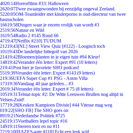
40
20:14
Horrorfilms #33: Halloween
26
20:07
Twee zwaargewonden bij eenzijdig ongeval Zeeland.
52
20:05
OM-Teamleider met kinderporno is oud-directeur van twee
basisscholen
166
19:58
Dingen waar je enorm vrolijk van wordt #3
25
19:56
Natuur en Wild
16
19:54
Radio 2 #145 Ruud 66
47
19:47
[Netflix #210] TUDUM
212
19:43
[NL] Street View Quiz [#122] - Loogisch toch
101
19:43
De landelijke hittegolf van 2026
214
19:42
Bloemen/planten in je eigen tuin #94 Kleur!
148
19:42
Verander één letter: Expert #91 (10 letters)
2
19:41
Post hier je favoriete SHO podcast!
55
19:39
Verander één letter: Expert #143 (9 letters)
2
19:36
UEFA Super Cup #1 PSG - Aston Villa
173
19:36
Vandaag 40 jaar geleden... #3
20
19:34
Verander één letter. Expert # 75 (8 letters)
105
19:31
Telstar-topic #2: De Witte Leeuwen Brullen nog altijd in
Velsen-Zuid!
177
19:28
[Keuken Kampioen Divisie] #44 Vitesse mag weg
0
19:22
[SHO FB] The SHO goes on
89
19:21
Nederlandse Politiek #725
245
19:15
Voetballers lepel topic #16
149
19:11
Sterren toen en nu #11
72
19:10
[HAZES-gate #118] Echt een leuk wijf