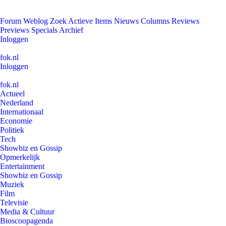
Forum
Weblog
Zoek
Actieve Items
Nieuws
Columns
Reviews
Previews
Specials
Archief
Inloggen
fok.nl
Inloggen
fok.nl
Actueel
Nederland
Internationaal
Economie
Politiek
Tech
Showbiz en Gossip
Opmerkelijk
Entertainment
Showbiz en Gossip
Muziek
Film
Televisie
Media & Cultuur
Bioscoopagenda