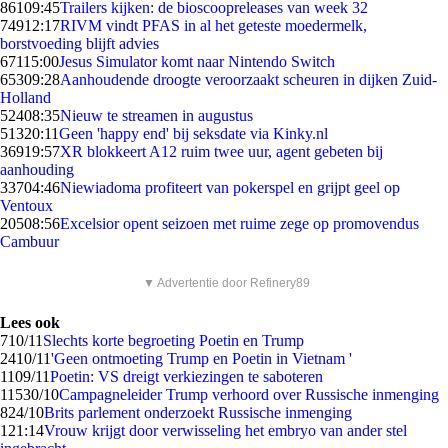
861
09:45
Trailers kijken: de bioscoopreleases van week 32
749
12:17
RIVM vindt PFAS in al het geteste moedermelk,
borstvoeding blijft advies
671
15:00
Jesus Simulator komt naar Nintendo Switch
653
09:28
Aanhoudende droogte veroorzaakt scheuren in dijken Zuid-
Holland
524
08:35
Nieuw te streamen in augustus
513
20:11
Geen 'happy end' bij seksdate via Kinky.nl
369
19:57
XR blokkeert A12 ruim twee uur, agent gebeten bij
aanhouding
337
04:46
Niewiadoma profiteert van pokerspel en grijpt geel op
Ventoux
205
08:56
Excelsior opent seizoen met ruime zege op promovendus
Cambuur
▼ Advertentie door Refinery89
Lees ook
7
10/11
Slechts korte begroeting Poetin en Trump
24
10/11
'Geen ontmoeting Trump en Poetin in Vietnam '
11
09/11
Poetin: VS dreigt verkiezingen te saboteren
115
30/10
Campagneleider Trump verhoord over Russische inmenging
8
24/10
Brits parlement onderzoekt Russische inmenging
1
21:14
Vrouw krijgt door verwisseling het embryo van ander stel