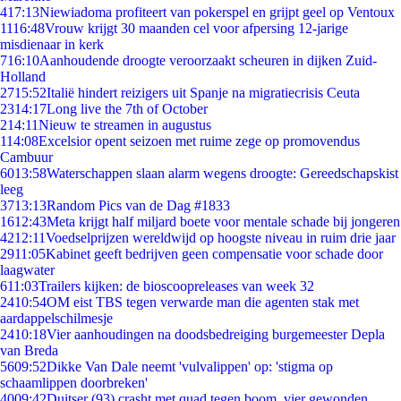
4
17:13
Niewiadoma profiteert van pokerspel en grijpt geel op Ventoux
11
16:48
Vrouw krijgt 30 maanden cel voor afpersing 12-jarige
misdienaar in kerk
7
16:10
Aanhoudende droogte veroorzaakt scheuren in dijken Zuid-
Holland
27
15:52
Italië hindert reizigers uit Spanje na migratiecrisis Ceuta
23
14:17
Long live the 7th of October
2
14:11
Nieuw te streamen in augustus
1
14:08
Excelsior opent seizoen met ruime zege op promovendus
Cambuur
60
13:58
Waterschappen slaan alarm wegens droogte: Gereedschapskist
leeg
37
13:13
Random Pics van de Dag #1833
16
12:43
Meta krijgt half miljard boete voor mentale schade bij jongeren
42
12:11
Voedselprijzen wereldwijd op hoogste niveau in ruim drie jaar
29
11:05
Kabinet geeft bedrijven geen compensatie voor schade door
laagwater
6
11:03
Trailers kijken: de bioscoopreleases van week 32
24
10:54
OM eist TBS tegen verwarde man die agenten stak met
aardappelschilmesje
24
10:18
Vier aanhoudingen na doodsbedreiging burgemeester Depla
van Breda
56
09:52
Dikke Van Dale neemt 'vulvalippen' op: 'stigma op
schaamlippen doorbreken'
40
09:42
Duitser (93) crasht met quad tegen boom, vier gewonden