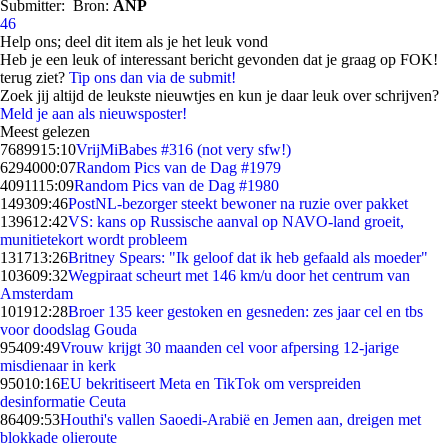
Submitter:
Bron:
ANP
46
Help ons; deel dit item als je het leuk vond
Heb je een leuk of interessant bericht gevonden dat je graag op FOK!
terug ziet?
Tip ons dan via de submit!
Zoek jij altijd de leukste nieuwtjes en kun je daar leuk over schrijven?
Meld je aan als nieuwsposter!
Meest gelezen
76899
15:10
VrijMiBabes #316 (not very sfw!)
62940
00:07
Random Pics van de Dag #1979
40911
15:09
Random Pics van de Dag #1980
1493
09:46
PostNL-bezorger steekt bewoner na ruzie over pakket
1396
12:42
VS: kans op Russische aanval op NAVO-land groeit,
munitietekort wordt probleem
1317
13:26
Britney Spears: "Ik geloof dat ik heb gefaald als moeder"
1036
09:32
Wegpiraat scheurt met 146 km/u door het centrum van
Amsterdam
1019
12:28
Broer 135 keer gestoken en gesneden: zes jaar cel en tbs
voor doodslag Gouda
954
09:49
Vrouw krijgt 30 maanden cel voor afpersing 12-jarige
misdienaar in kerk
950
10:16
EU bekritiseert Meta en TikTok om verspreiden
desinformatie Ceuta
864
09:53
Houthi's vallen Saoedi-Arabië en Jemen aan, dreigen met
blokkade olieroute