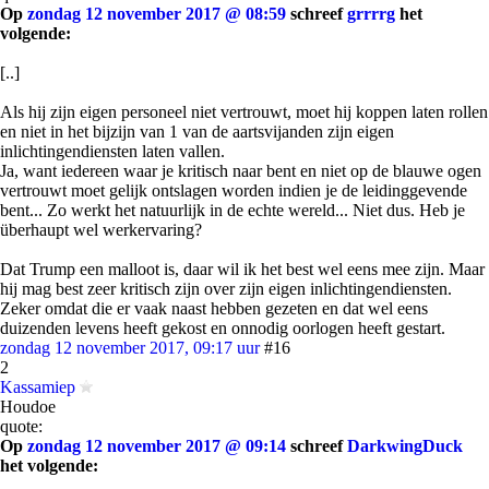
Op
zondag 12 november 2017 @ 08:59
schreef
grrrrg
het
volgende:
[..]
Als hij zijn eigen personeel niet vertrouwt, moet hij koppen laten rollen
en niet in het bijzijn van 1 van de aartsvijanden zijn eigen
inlichtingendiensten laten vallen.
Ja, want iedereen waar je kritisch naar bent en niet op de blauwe ogen
vertrouwt moet gelijk ontslagen worden indien je de leidinggevende
bent... Zo werkt het natuurlijk in de echte wereld... Niet dus. Heb je
überhaupt wel werkervaring?
Dat Trump een malloot is, daar wil ik het best wel eens mee zijn. Maar
hij mag best zeer kritisch zijn over zijn eigen inlichtingendiensten.
Zeker omdat die er vaak naast hebben gezeten en dat wel eens
duizenden levens heeft gekost en onnodig oorlogen heeft gestart.
zondag 12 november 2017, 09:17 uur
#16
2
Kassamiep
Houdoe
quote:
Op
zondag 12 november 2017 @ 09:14
schreef
DarkwingDuck
het volgende: