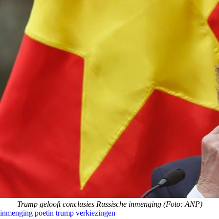
Trump gelooft conclusies Russische inmenging (Foto: ANP)
inmenging
poetin
trump
verkiezingen