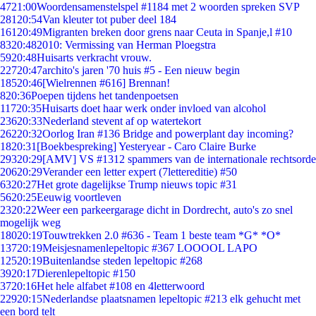
47
21:00
Woordensamenstelspel #1184 met 2 woorden spreken SVP
281
20:54
Van kleuter tot puber deel 184
161
20:49
Migranten breken door grens naar Ceuta in Spanje,l #10
83
20:48
2010: Vermissing van Herman Ploegstra
59
20:48
Huisarts verkracht vrouw.
227
20:47
archito's jaren '70 huis #5 - Een nieuw begin
185
20:46
[Wielrennen #616] Brennan!
8
20:36
Poepen tijdens het tandenpoetsen
117
20:35
Huisarts doet haar werk onder invloed van alcohol
236
20:33
Nederland stevent af op watertekort
262
20:32
Oorlog Iran #136 Bridge and powerplant day incoming?
18
20:31
[Boekbespreking] Yesteryear - Caro Claire Burke
293
20:29
[AMV] VS #1312 spammers van de internationale rechtsorde
206
20:29
Verander een letter expert (7lettereditie) #50
63
20:27
Het grote dagelijkse Trump nieuws topic #31
56
20:25
Eeuwig voortleven
23
20:22
Weer een parkeergarage dicht in Dordrecht, auto's zo snel
mogelijk weg
180
20:19
Touwtrekken 2.0 #636 - Team 1 beste team *G* *O*
137
20:19
Meisjesnamenlepeltopic #367 LOOOOL LAPO
125
20:19
Buitenlandse steden lepeltopic #268
39
20:17
Dierenlepeltopic #150
37
20:16
Het hele alfabet #108 en 4letterwoord
229
20:15
Nederlandse plaatsnamen lepeltopic #213 elk gehucht met
een bord telt