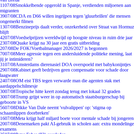
11
07/08
Smokkelbende opgerold in Spanje, verdienden miljoenen aan
migranten
39
07/08
CDA en D66 willen ingrijpen tegen 'gluurbrillen' die mensen
ongemerkt filmen
13
07/08
Benzineprijs daalt verder, onzekerheid over Straat van Hormuz
blijft
42
07/08
Voedselprijzen wereldwijd op hoogste niveau in ruim drie jaar
23
07/08
Quake krijgt na 30 jaar een gratis uitbreiding
2
07/08
De FOK!Voetbalmanager 2026/2027 is begonnen
70
07/08
Meer agressie tegen een andersluidende politieke mening, laat
jij je intimideren?
31
07/08
Amsterdams dierenasiel DOA overspoeld met babykonijntjes
29
07/08
Kabinet geeft bedrijven geen compensatie voor schade door
laagwater
24
07/08
OM eist TBS tegen verwarde man die agenten stak met
aardappelschilmesje
30
07/08
Tropische hitte keert zondag terug met lokaal 32 graden
30
07/08
Trump grijpt weer in op automatisch staatsburgerschap bij
geboorte in VS
56
07/08
Dikke Van Dale neemt 'vulvalippen' op: 'stigma op
schaamlippen doorbreken'
16
07/08
Meta krijgt half miljard boete voor mentale schade bij jongeren
20
07/08
Denemarken pakt AI-gebruik in scholen aan: extra mondelinge
examens