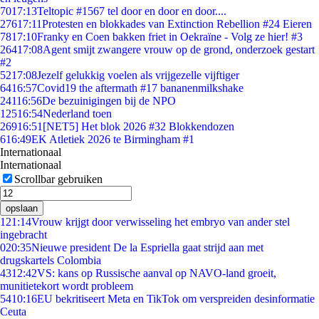
70
17:13
Teltopic #1567 tel door en door en door....
276
17:11
Protesten en blokkades van Extinction Rebellion #24 Eieren
78
17:10
Franky en Coen bakken friet in Oekraïne - Volg ze hier! #3
264
17:08
Agent smijt zwangere vrouw op de grond, onderzoek gestart
#2
52
17:08
Jezelf gelukkig voelen als vrijgezelle vijftiger
64
16:57
Covid19 the aftermath #17 bananenmilkshake
241
16:56
De bezuinigingen bij de NPO
125
16:54
Nederland toen
269
16:51
[NET5] Het blok 2026 #32 Blokkendozen
6
16:49
EK Atletiek 2026 te Birmingham #1
Internationaal
Internationaal
Scrollbar gebruiken
opslaan
1
21:14
Vrouw krijgt door verwisseling het embryo van ander stel
ingebracht
0
20:35
Nieuwe president De la Espriella gaat strijd aan met
drugskartels Colombia
43
12:42
VS: kans op Russische aanval op NAVO-land groeit,
munitietekort wordt probleem
54
10:16
EU bekritiseert Meta en TikTok om verspreiden desinformatie
Ceuta