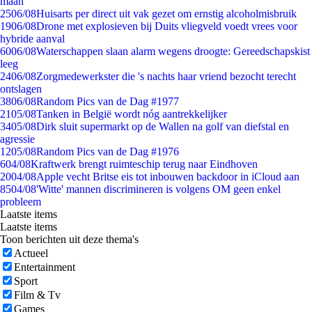
maan
25
06/08
Huisarts per direct uit vak gezet om ernstig alcoholmisbruik
19
06/08
Drone met explosieven bij Duits vliegveld voedt vrees voor
hybride aanval
60
06/08
Waterschappen slaan alarm wegens droogte: Gereedschapskist
leeg
24
06/08
Zorgmedewerkster die 's nachts haar vriend bezocht terecht
ontslagen
38
06/08
Random Pics van de Dag #1977
21
05/08
Tanken in België wordt nóg aantrekkelijker
34
05/08
Dirk sluit supermarkt op de Wallen na golf van diefstal en
agressie
12
05/08
Random Pics van de Dag #1976
6
04/08
Kraftwerk brengt ruimteschip terug naar Eindhoven
20
04/08
Apple vecht Britse eis tot inbouwen backdoor in iCloud aan
85
04/08
'Witte' mannen discrimineren is volgens OM geen enkel
probleem
Laatste items
Laatste items
Toon berichten uit deze thema's
Actueel
Entertainment
Sport
Film & Tv
Games