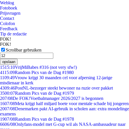
Weblog
Fotoboek
Prijsvragen
Contact
Colofon
Feedback
Tip de redactie
FOK!
FOK!
Scrollbar gebruiken
opslaan
15
15:10
VrijMiBabes #316 (not very sfw!)
41
15:09
Random Pics van de Dag #1980
11
09:49
Vrouw krijgt 30 maanden cel voor afpersing 12-jarige
misdienaar in kerk
43
09:46
PostNL-bezorger steekt bewoner na ruzie over pakket
35
00:07
Random Pics van de Dag #1979
2
07/08
De FOK!Voetbalmanager 2026/2027 is begonnen
16
07/08
Meta krijgt half miljard boete voor mentale schade bij jongeren
20
07/08
Denemarken pakt AI-gebruik in scholen aan: extra mondelinge
examens
19
07/08
Random Pics van de Dag #1978
66
06/08
Onlyfans-model met G-cup wil als NASA-ambassadeur naar