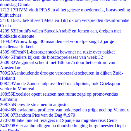
doodslag Gouda
17
12:17
RIVM vindt PFAS in al het geteste moedermelk, borstvoeding
blijft advies
54
10:16
EU bekritiseert Meta en TikTok om verspreiden desinformatie
Ceuta
42
09:53
Houthi's vallen Saoedi-Arabië en Jemen aan, dreigen met
blokkade olieroute
11
09:49
Vrouw krijgt 30 maanden cel voor afpersing 12-jarige
misdienaar in kerk
43
09:46
PostNL-bezorger steekt bewoner na ruzie over pakket
6
09:45
Trailers kijken: de bioscoopreleases van week 32
26
09:32
Wegpiraat scheurt met 146 km/u door het centrum van
Amsterdam
7
09:28
Aanhoudende droogte veroorzaakt scheuren in dijken Zuid-
Holland
0
08:59
Van de Zandschulp overleeft matchpoints, ook Griekspoor
verder in Montreal
1
08:56
Excelsior opent seizoen met ruime zege op promovendus
Cambuur
2
08:35
Nieuw te streamen in augustus
4
04:46
Niewiadoma profiteert van pokerspel en grijpt geel op Ventoux
35
00:07
Random Pics van de Dag #1979
27
07/08
Italië hindert reizigers uit Spanje na migratiecrisis Ceuta
24
07/08
Vier aanhoudingen na doodsbedreiging burgemeester Depla
van Breda