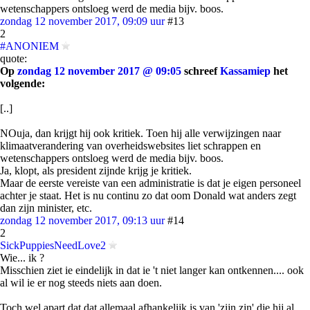
wetenschappers ontsloeg werd de media bijv. boos.
zondag 12 november 2017, 09:09 uur
#13
2
#ANONIEM
quote:
Op
zondag 12 november 2017 @ 09:05
schreef
Kassamiep
het
volgende:
[..]
NOuja, dan krijgt hij ook kritiek. Toen hij alle verwijzingen naar
klimaatverandering van overheidswebsites liet schrappen en
wetenschappers ontsloeg werd de media bijv. boos.
Ja, klopt, als president zijnde krijg je kritiek.
Maar de eerste vereiste van een administratie is dat je eigen personeel
achter je staat. Het is nu continu zo dat oom Donald wat anders zegt
dan zijn minister, etc.
zondag 12 november 2017, 09:13 uur
#14
2
SickPuppiesNeedLove2
Wie... ik ?
Misschien ziet ie eindelijk in dat ie 't niet langer kan ontkennen.... ook
al wil ie er nog steeds niets aan doen.
Toch wel apart dat dat allemaal afhankelijk is van 'zijn zin' die hij al