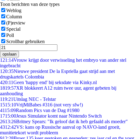
Toon berichten van deze types
Weblog
Column
(P)review
Special
Poll
Scrollbar gebruiken
opslaan
1
21:14
Vrouw krijgt door verwisseling het embryo van ander stel
ingebracht
1
20:35
Nieuwe president De la Espriella gaat strijd aan met
drugskartels Colombia
4
20:11
Geen 'happy end' bij seksdate via Kinky.nl
18
19:57
XR blokkeert A12 ruim twee uur, agent gebeten bij
aanhouding
1
19:21
Uitslag NEC - Telstar
15
15:10
VrijMiBabes #316 (not very sfw!)
41
15:09
Random Pics van de Dag #1980
17
15:00
Jesus Simulator komt naar Nintendo Switch
26
13:26
Britney Spears: "Ik geloof dat ik heb gefaald als moeder"
43
12:42
VS: kans op Russische aanval op NAVO-land groeit,
munitietekort wordt probleem
9
12:28
Broer 135 keer gestoken en gesneden: zes jaar cel en tbs voor