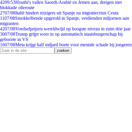
42
09:53
Houthi's vallen Saoedi-Arabië en Jemen aan, dreigen met
blokkade olieroute
27
07/08
Italië hindert reizigers uit Spanje na migratiecrisis Ceuta
11
07/08
Smokkelbende opgerold in Spanje, verdienden miljoenen aan
migranten
42
07/08
Voedselprijzen wereldwijd op hoogste niveau in ruim drie jaar
30
07/08
Trump grijpt weer in op automatisch staatsburgerschap bij
geboorte in VS
16
07/08
Meta krijgt half miljard boete voor mentale schade bij jongeren