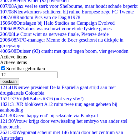
25
07/08
Peter Faber (82) overleden
0
07/08
Ajax veel te sterk voor Shelbourne, maar houdt schade beperkt
1
07/08
Nieuwkomers schitteren bij ruime Europese zege FC Twente
19
07/08
Random Pics van de Dag #1978
15
06/08
Ontslagen bij Halo Studios na Campaign Evolved
19
06/08
PS5-doos waarschuwt voor einde fysieke games
2
06/08
Le Court wint na nerveuze finale, Pieterse derde
29
06/08
NPO-manager Menno de Boer geschorst na dickpic in
groepsapp
40
06/08
Duitser (93) crasht met quad tegen boom, vier gewonden
Actieve items
Actieve items
Scrollbar gebruiken
opslaan
1
21:41
Nieuwe president De la Espriella gaat strijd aan met
drugskartels Colombia
15
21:37
VrijMiBabes #316 (not very sfw!)
18
21:31
XR blokkeert A12 ruim twee uur, agent gebeten bij
aanhouding
4
21:30
Geen 'happy end' bij seksdate via Kinky.nl
1
21:30
Vrouw krijgt door verwisseling het embryo van ander stel
ingebracht
26
21:30
Wegpiraat scheurt met 146 km/u door het centrum van
Amsterdam