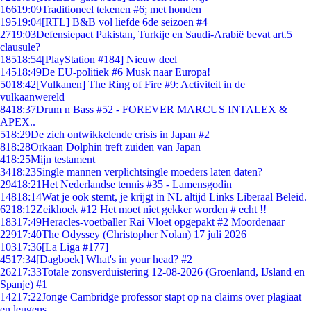
166
19:09
Traditioneel tekenen #6; met honden
195
19:04
[RTL] B&B vol liefde 6de seizoen #4
27
19:03
Defensiepact Pakistan, Turkije en Saudi-Arabië bevat art.5
clausule?
185
18:54
[PlayStation #184] Nieuw deel
145
18:49
De EU-politiek #6 Musk naar Europa!
50
18:42
[Vulkanen] The Ring of Fire #9: Activiteit in de
vulkaanwereld
84
18:37
Drum n Bass #52 - FOREVER MARCUS INTALEX &
APEX..
5
18:29
De zich ontwikkelende crisis in Japan #2
8
18:28
Orkaan Dolphin treft zuiden van Japan
4
18:25
Mijn testament
34
18:23
Single mannen verplichtsingle moeders laten daten?
294
18:21
Het Nederlandse tennis #35 - Lamensgodin
148
18:14
Wat je ook stemt, je krijgt in NL altijd Links Liberaal Beleid.
62
18:12
Zeikhoek #12 Het moet niet gekker worden # echt !!
183
17:49
Heracles-voetballer Rai Vloet opgepakt #2 Moordenaar
229
17:40
The Odyssey (Christopher Nolan) 17 juli 2026
103
17:36
[La Liga #177]
45
17:34
[Dagboek] What's in your head? #2
262
17:33
Totale zonsverduistering 12-08-2026 (Groenland, IJsland en
Spanje) #1
142
17:22
Jonge Cambridge professor stapt op na claims over plagiaat
en leugens