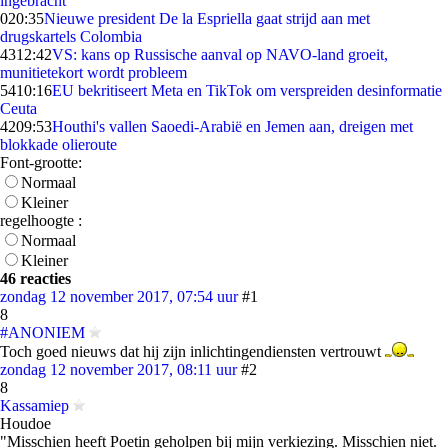
ingebracht
0
20:35
Nieuwe president De la Espriella gaat strijd aan met
drugskartels Colombia
43
12:42
VS: kans op Russische aanval op NAVO-land groeit,
munitietekort wordt probleem
54
10:16
EU bekritiseert Meta en TikTok om verspreiden desinformatie
Ceuta
42
09:53
Houthi's vallen Saoedi-Arabië en Jemen aan, dreigen met
blokkade olieroute
Font-grootte:
Normaal
Kleiner
regelhoogte :
Normaal
Kleiner
46 reacties
zondag 12 november 2017, 07:54 uur
#1
8
#ANONIEM
Toch goed nieuws dat hij zijn inlichtingendiensten vertrouwt
zondag 12 november 2017, 08:11 uur
#2
8
Kassamiep
Houdoe
"Misschien heeft Poetin geholpen bij mijn verkiezing. Misschien niet.