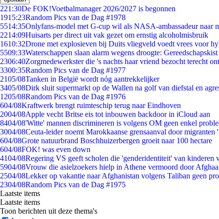
2
21:30
De FOK!Voetbalmanager 2026/2027 is begonnen
19
15:23
Random Pics van de Dag #1978
55
14:35
Onlyfans-model met G-cup wil als NASA-ambassadeur naar 
22
14:09
Huisarts per direct uit vak gezet om ernstig alcoholmisbruik
16
10:32
Drone met explosieven bij Duits vliegveld voedt vrees voor hy
55
09:33
Waterschappen slaan alarm wegens droogte: Gereedschapskist
23
06:40
Zorgmedewerkster die 's nachts haar vriend bezocht terecht on
33
00:35
Random Pics van de Dag #1977
21
05/08
Tanken in België wordt nóg aantrekkelijker
34
05/08
Dirk sluit supermarkt op de Wallen na golf van diefstal en agre
12
05/08
Random Pics van de Dag #1976
6
04/08
Kraftwerk brengt ruimteschip terug naar Eindhoven
20
04/08
Apple vecht Britse eis tot inbouwen backdoor in iCloud aan
84
04/08
'Witte' mannen discrimineren is volgens OM geen enkel probl
30
04/08
Ceuta-leider noemt Marokkaanse grensaanval door migranten 
6
04/08
Grote natuurbrand Boschhuizerbergen groeit naar 100 hectare
6
04/08
FOK! was even down
41
04/08
Regering VS geeft scholen die 'genderidentiteit' van kinderen
59
04/08
Vrouw die asielzoekers hielp in Athene vermoord door Afghaa
25
04/08
Lekker op vakantie naar Afghanistan volgens Taliban geen pr
23
04/08
Random Pics van de Dag #1975
Laatste items
Laatste items
Toon berichten uit deze thema's