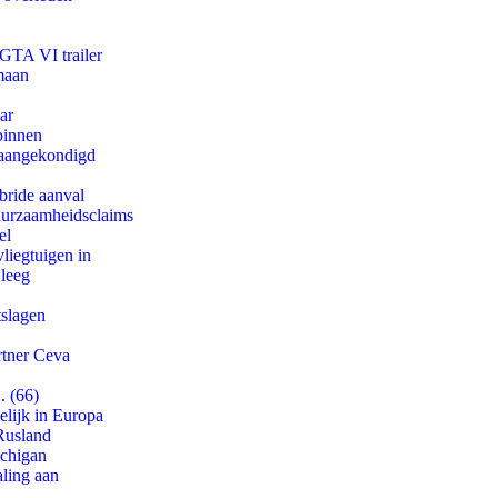
 GTA VI trailer
maan
ar
binnen
g aangekondigd
bride aanval
duurzaamheidsclaims
el
iegtuigen in
 leeg
tslagen
rtner Ceva
. (66)
lijk in Europa
Rusland
ichigan
aling aan