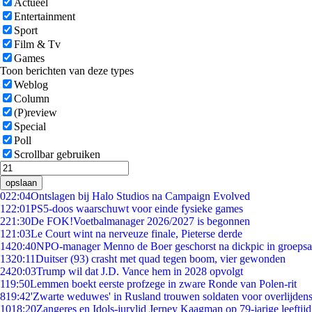
Actueel
Entertainment
Sport
Film & Tv
Games
Toon berichten van deze types
Weblog
Column
(P)review
Special
Poll
Scrollbar gebruiken
opslaan
0
22:04
Ontslagen bij Halo Studios na Campaign Evolved
1
22:01
PS5-doos waarschuwt voor einde fysieke games
2
21:30
De FOK!Voetbalmanager 2026/2027 is begonnen
1
21:03
Le Court wint na nerveuze finale, Pieterse derde
14
20:40
NPO-manager Menno de Boer geschorst na dickpic in groeps
13
20:11
Duitser (93) crasht met quad tegen boom, vier gewonden
24
20:03
Trump wil dat J.D. Vance hem in 2028 opvolgt
1
19:50
Lemmen boekt eerste profzege in zware Ronde van Polen-rit
8
19:42
'Zwarte weduwes' in Rusland trouwen soldaten voor overlijdens
10
18:20
Zangeres en Idols-jurylid Jerney Kaagman op 79-jarige leeftij