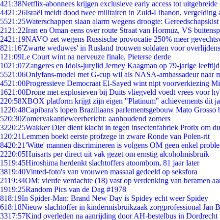
4
21:38
Netflix-abonnees krijgen exclusieve early access tot uitgebreide
44
21:26
Israël meldt dood twee militairen in Zuid-Libanon, vergeldin
55
21:25
Waterschappen slaan alarm wegens droogte: Gereedschapskist
21
21:22
Iran en Oman eens over route Straat van Hormuz, VS buitensp
24
21:19
NAVO zet wegens Russische provocatie 250% meer gevechtsvl
8
21:16
'Zwarte weduwes' in Rusland trouwen soldaten voor overlijdens
1
21:09
Le Court wint na nerveuze finale, Pieterse derde
10
21:07
Zangeres en Idols-jurylid Jerney Kaagman op 79-jarige leeftij
55
21:06
Onlyfans-model met G-cup wil als NASA-ambassadeur naar 
45
21:00
Progressieve Democraat El-Sayed wint nipt voorverkiezing M
16
21:00
Drone met explosieven bij Duits vliegveld voedt vrees voor hy
2
20:58
XBOX platform krijgt zijn eigen "Platinum" achievements dit ja
12
20:48
Capibara's lopen Braziliaans parlementsgebouw Mato Grosso 
5
20:30
Zomervakantieweerbericht: aanhoudend zomers
32
20:25
Wakker Dier dient klacht in tegen insectenfabriek Protix om 
1
20:21
Lemmen boekt eerste profzege in zware Ronde van Polen-rit
84
20:21
'Witte' mannen discrimineren is volgens OM geen enkel probl
22
20:05
Huisarts per direct uit vak gezet om ernstig alcoholmisbruik
15
19:45
Hiroshima herdenkt slachtoffers atoombom, 81 jaar later
38
19:40
Vinted-foto's van vrouwen massaal gedeeld op seksfora
21
19:34
OM: vierde verdachte (18) vast op verdenking van beramen aa
19
19:25
Random Pics van de Dag #1978
8
18:19
In Spider-Man: Brand New Day is Spidey echt weer Spidey
6
18:18
Nieuw slachtoffer in kindermisbruikzaak zorgprofessional Jan B
33
17:57
Kind overleden na aanrijding door AH-bestelbus in Dordrecht