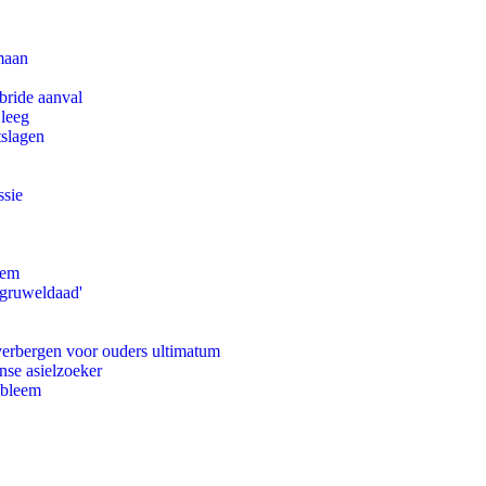
maan
bride aanval
 leeg
tslagen
ssie
eem
'gruweldaad'
 verbergen voor ouders ultimatum
nse asielzoeker
obleem