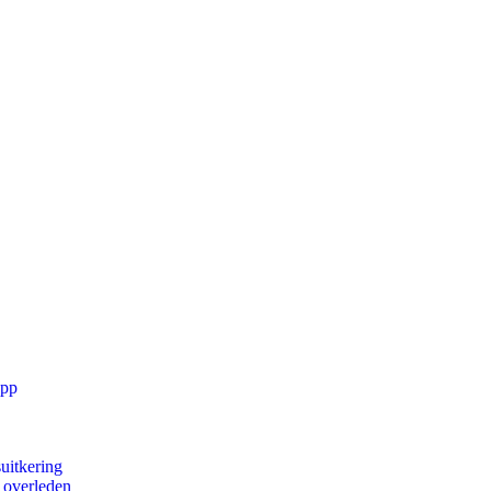
app
uitkering
d overleden