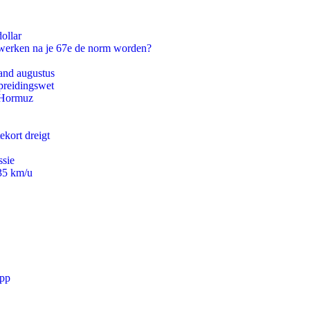
ollar
 werken na je 67e de norm worden?
and augustus
preidingswet
n Hormuz
ekort dreigt
ssie
235 km/u
app