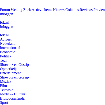
Forum
Weblog
Zoek
Actieve Items
Nieuws
Columns
Reviews
Previe
Inloggen
fok.nl
Inloggen
fok.nl
Actueel
Nederland
Internationaal
Economie
Politiek
Tech
Showbiz en Gossip
Opmerkelijk
Entertainment
Showbiz en Gossip
Muziek
Film
Televisie
Media & Cultuur
Bioscoopagenda
Sport