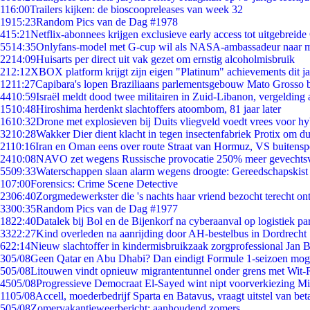
1
16:00
Trailers kijken: de bioscoopreleases van week 32
19
15:23
Random Pics van de Dag #1978
4
15:21
Netflix-abonnees krijgen exclusieve early access tot uitgebreide
55
14:35
Onlyfans-model met G-cup wil als NASA-ambassadeur naar 
22
14:09
Huisarts per direct uit vak gezet om ernstig alcoholmisbruik
2
12:12
XBOX platform krijgt zijn eigen "Platinum" achievements dit ja
12
11:27
Capibara's lopen Braziliaans parlementsgebouw Mato Grosso 
44
10:59
Israël meldt dood twee militairen in Zuid-Libanon, vergeldin
15
10:48
Hiroshima herdenkt slachtoffers atoombom, 81 jaar later
16
10:32
Drone met explosieven bij Duits vliegveld voedt vrees voor hy
32
10:28
Wakker Dier dient klacht in tegen insectenfabriek Protix om 
21
10:16
Iran en Oman eens over route Straat van Hormuz, VS buitensp
24
10:08
NAVO zet wegens Russische provocatie 250% meer gevechtsvl
55
09:33
Waterschappen slaan alarm wegens droogte: Gereedschapskist
1
07:00
Forensics: Crime Scene Detective
23
06:40
Zorgmedewerkster die 's nachts haar vriend bezocht terecht on
33
00:35
Random Pics van de Dag #1977
18
22:40
Datalek bij Bol en de Bijenkorf na cyberaanval op logistiek pa
33
22:27
Kind overleden na aanrijding door AH-bestelbus in Dordrecht
6
22:14
Nieuw slachtoffer in kindermisbruikzaak zorgprofessional Jan B
3
05/08
Geen Qatar en Abu Dhabi? Dan eindigt Formule 1-seizoen moge
5
05/08
Litouwen vindt opnieuw migrantentunnel onder grens met Wit-
45
05/08
Progressieve Democraat El-Sayed wint nipt voorverkiezing M
11
05/08
Accell, moederbedrijf Sparta en Batavus, vraagt uitstel van bet
5
05/08
Zomervakantieweerbericht: aanhoudend zomers