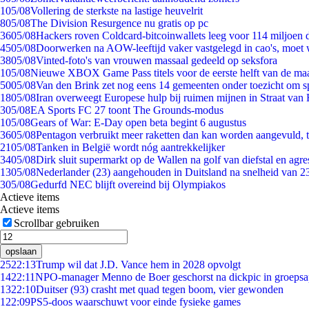
1
05/08
Vollering de sterkste na lastige heuvelrit
8
05/08
The Division Resurgence nu gratis op pc
36
05/08
Hackers roven Coldcard-bitcoinwallets leeg voor 114 miljoen d
45
05/08
Doorwerken na AOW-leeftijd vaker vastgelegd in cao's, moet
38
05/08
Vinted-foto's van vrouwen massaal gedeeld op seksfora
1
05/08
Nieuwe XBOX Game Pass titels voor de eerste helft van de ma
50
05/08
Van den Brink zet nog eens 14 gemeenten onder toezicht om s
18
05/08
Iran overweegt Europese hulp bij ruimen mijnen in Straat va
3
05/08
EA Sports FC 27 toont The Grounds-modus
1
05/08
Gears of War: E-Day open beta begint 6 augustus
36
05/08
Pentagon verbruikt meer raketten dan kan worden aangevuld, t
21
05/08
Tanken in België wordt nóg aantrekkelijker
34
05/08
Dirk sluit supermarkt op de Wallen na golf van diefstal en agre
13
05/08
Nederlander (23) aangehouden in Duitsland na snelheid van 
3
05/08
Gedurfd NEC blijft overeind bij Olympiakos
Actieve items
Actieve items
Scrollbar gebruiken
opslaan
25
22:13
Trump wil dat J.D. Vance hem in 2028 opvolgt
14
22:11
NPO-manager Menno de Boer geschorst na dickpic in groeps
13
22:10
Duitser (93) crasht met quad tegen boom, vier gewonden
1
22:09
PS5-doos waarschuwt voor einde fysieke games