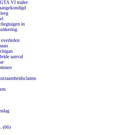
 GTA VI trailer
g aangekondigd
 leeg
el
iegtuigen in
uitkering
d overleden
maan
ichigan
bride aanval
ar
binnen
duurzaamheidsclaims
eem
nslag
. (66)