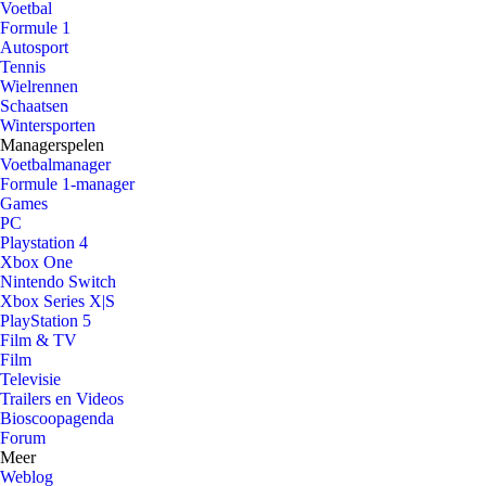
Voetbal
Formule 1
Autosport
Tennis
Wielrennen
Schaatsen
Wintersporten
Managerspelen
Voetbalmanager
Formule 1-manager
Games
PC
Playstation 4
Xbox One
Nintendo Switch
Xbox Series X|S
PlayStation 5
Film & TV
Film
Televisie
Trailers en Videos
Bioscoopagenda
Forum
Meer
Weblog