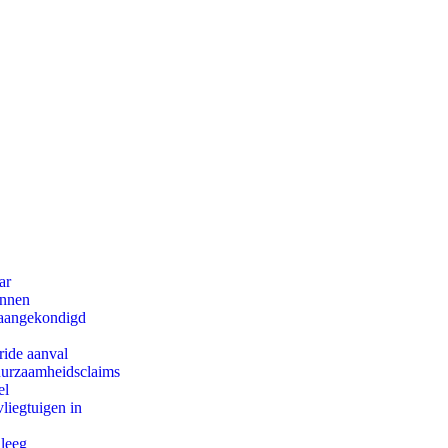
ar
innen
g aangekondigd
ride aanval
duurzaamheidsclaims
el
iegtuigen in
 leeg