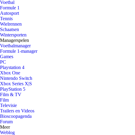
Voetbal
Formule 1
Autosport
Tennis
Wielrennen
Schaatsen
Wintersporten
Managerspelen
Voetbalmanager
Formule 1-manager
Games
PC
Playstation 4
Xbox One
Nintendo Switch
Xbox Series X|S
PlayStation 5
Film & TV
Film
Televisie
Trailers en Videos
Bioscoopagenda
Forum
Meer
Weblog