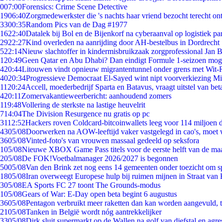
0
07:00
Forensics: Crime Scene Detective
19
06:40
Zorgmedewerkster die 's nachts haar vriend bezocht terecht on
33
00:35
Random Pics van de Dag #1977
16
22:40
Datalek bij Bol en de Bijenkorf na cyberaanval op logistiek pa
29
22:27
Kind overleden na aanrijding door AH-bestelbus in Dordrecht
5
22:14
Nieuw slachtoffer in kindermisbruikzaak zorgprofessional Jan B
1
20:49
Geen Qatar en Abu Dhabi? Dan eindigt Formule 1-seizoen moge
4
20:44
Litouwen vindt opnieuw migrantentunnel onder grens met Wit-
40
20:34
Progressieve Democraat El-Sayed wint nipt voorverkiezing M
11
20:24
Accell, moederbedrijf Sparta en Batavus, vraagt uitstel van bet
4
20:11
Zomervakantieweerbericht: aanhoudend zomers
1
19:48
Vollering de sterkste na lastige heuvelrit
7
14:04
The Division Resurgence nu gratis op pc
31
12:52
Hackers roven Coldcard-bitcoinwallets leeg voor 114 miljoen d
43
05/08
Doorwerken na AOW-leeftijd vaker vastgelegd in cao's, moet
36
05/08
Vinted-foto's van vrouwen massaal gedeeld op seksfora
1
05/08
Nieuwe XBOX Game Pass titels voor de eerste helft van de ma
2
05/08
De FOK!Voetbalmanager 2026/2027 is begonnen
50
05/08
Van den Brink zet nog eens 14 gemeenten onder toezicht om s
18
05/08
Iran overweegt Europese hulp bij ruimen mijnen in Straat va
3
05/08
EA Sports FC 27 toont The Grounds-modus
1
05/08
Gears of War: E-Day open beta begint 6 augustus
36
05/08
Pentagon verbruikt meer raketten dan kan worden aangevuld, t
21
05/08
Tanken in België wordt nóg aantrekkelijker
33
05/08
Dirk sluit supermarkt op de Wallen na golf van diefstal en agre