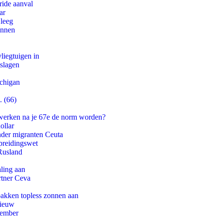
ride aanval
ar
 leeg
innen
iegtuigen in
tslagen
ichigan
. (66)
 werken na je 67e de norm worden?
ollar
onder migranten Ceuta
preidingswet
Rusland
aling aan
rtner Ceva
pakken topless zonnen aan
nieuw
tember