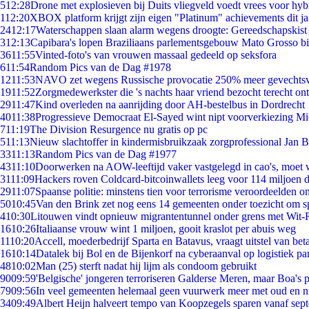
5
12:28
Drone met explosieven bij Duits vliegveld voedt vrees voor hyb
1
12:20
XBOX platform krijgt zijn eigen "Platinum" achievements dit ja
24
12:17
Waterschappen slaan alarm wegens droogte: Gereedschapskist
3
12:13
Capibara's lopen Braziliaans parlementsgebouw Mato Grosso b
36
11:55
Vinted-foto's van vrouwen massaal gedeeld op seksfora
6
11:54
Random Pics van de Dag #1978
12
11:53
NAVO zet wegens Russische provocatie 250% meer gevechtsvl
19
11:52
Zorgmedewerkster die 's nachts haar vriend bezocht terecht on
29
11:47
Kind overleden na aanrijding door AH-bestelbus in Dordrecht
40
11:38
Progressieve Democraat El-Sayed wint nipt voorverkiezing M
7
11:19
The Division Resurgence nu gratis op pc
5
11:13
Nieuw slachtoffer in kindermisbruikzaak zorgprofessional Jan B
33
11:13
Random Pics van de Dag #1977
43
11:10
Doorwerken na AOW-leeftijd vaker vastgelegd in cao's, moet
31
11:09
Hackers roven Coldcard-bitcoinwallets leeg voor 114 miljoen d
29
11:07
Spaanse politie: minstens tien voor terrorisme veroordeelden 
50
10:45
Van den Brink zet nog eens 14 gemeenten onder toezicht om s
4
10:30
Litouwen vindt opnieuw migrantentunnel onder grens met Wit-
16
10:26
Italiaanse vrouw wint 1 miljoen, gooit kraslot per abuis weg
11
10:20
Accell, moederbedrijf Sparta en Batavus, vraagt uitstel van bet
16
10:14
Datalek bij Bol en de Bijenkorf na cyberaanval op logistiek pa
48
10:02
Man (25) sterft nadat hij lijm als condoom gebruikt
90
09:59
'Belgische' jongeren terroriseren Galderse Meren, maar Boa's 
79
09:56
In veel gemeenten helemaal geen vuurwerk meer met oud en 
34
09:49
Albert Heijn halveert tempo van Koopzegels sparen vanaf sep