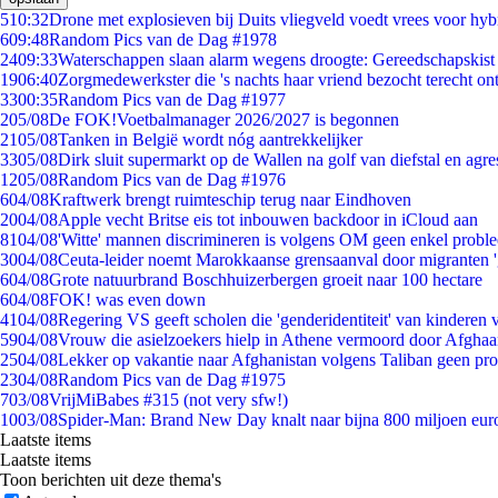
5
10:32
Drone met explosieven bij Duits vliegveld voedt vrees voor hyb
6
09:48
Random Pics van de Dag #1978
24
09:33
Waterschappen slaan alarm wegens droogte: Gereedschapskist
19
06:40
Zorgmedewerkster die 's nachts haar vriend bezocht terecht on
33
00:35
Random Pics van de Dag #1977
2
05/08
De FOK!Voetbalmanager 2026/2027 is begonnen
21
05/08
Tanken in België wordt nóg aantrekkelijker
33
05/08
Dirk sluit supermarkt op de Wallen na golf van diefstal en agre
12
05/08
Random Pics van de Dag #1976
6
04/08
Kraftwerk brengt ruimteschip terug naar Eindhoven
20
04/08
Apple vecht Britse eis tot inbouwen backdoor in iCloud aan
81
04/08
'Witte' mannen discrimineren is volgens OM geen enkel probl
30
04/08
Ceuta-leider noemt Marokkaanse grensaanval door migranten 
6
04/08
Grote natuurbrand Boschhuizerbergen groeit naar 100 hectare
6
04/08
FOK! was even down
41
04/08
Regering VS geeft scholen die 'genderidentiteit' van kinderen
59
04/08
Vrouw die asielzoekers hielp in Athene vermoord door Afghaa
25
04/08
Lekker op vakantie naar Afghanistan volgens Taliban geen pr
23
04/08
Random Pics van de Dag #1975
7
03/08
VrijMiBabes #315 (not very sfw!)
10
03/08
Spider-Man: Brand New Day knalt naar bijna 800 miljoen eur
Laatste items
Laatste items
Toon berichten uit deze thema's