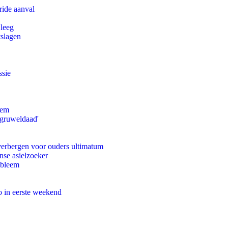
ride aanval
 leeg
tslagen
ssie
eem
'gruweldaad'
 verbergen voor ouders ultimatum
nse asielzoeker
obleem
o in eerste weekend