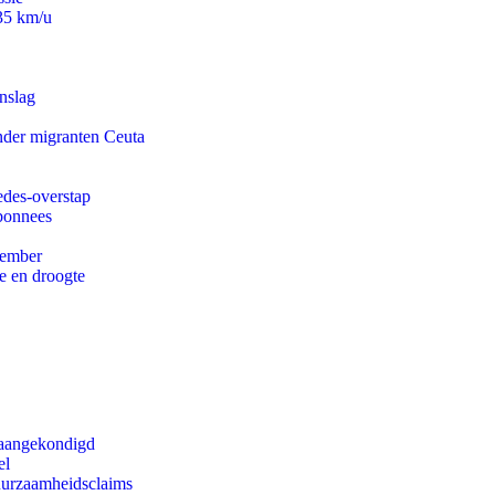
235 km/u
nslag
onder migranten Ceuta
edes-overstap
abonnees
tember
e en droogte
g aangekondigd
el
duurzaamheidsclaims