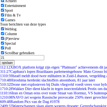
Actueel
Entertainment
Sport
Film & Tv
Games
Toon berichten van deze types
Weblog
Column
(P)review
Special
Poll
Scrollbar gebruiken
opslaan
1
12:12
XBOX platform krijgt zijn eigen "Platinum" achievements dit ja
3
11:27
Capibara's lopen Braziliaans parlementsgebouw Mato Grosso b
13
10:59
Israël meldt dood twee militairen in Zuid-Libanon, vergeldin
7
10:48
Hiroshima herdenkt slachtoffers atoombom, 81 jaar later
5
10:32
Drone met explosieven bij Duits vliegveld voedt vrees voor hyb
17
10:28
Wakker Dier dient klacht in tegen insectenfabriek Protix om 
11
10:16
Iran en Oman eens over route Straat van Hormuz, VS buitensp
12
10:08
NAVO zet wegens Russische provocatie 250% meer gevechtsvl
6
09:48
Random Pics van de Dag #1978
24
09:33
Waterschappen slaan alarm wegens droogte: Gereedschapskist