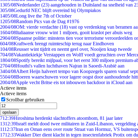
13
05/08
Nederlander (23) aangehouden in Duitsland na snelheid van 
3
05/08
Gedurfd NEC blijft overeind bij Olympiakos
14
05/08
Long live the 7th of October
12
05/08
Random Pics van de Dag #1976
20
04/08
OM: vierde verdachte (18) vast op verdenking van beramen aa
16
04/08
Italiaanse vrouw wint 1 miljoen, gooit kraslot per abuis weg
29
04/08
Spaanse politie: minstens tien voor terrorisme veroordeelden 
6
04/08
Kraftwerk brengt ruimteschip terug naar Eindhoven
1
04/08
Reusser wint tijdrit en neemt geel over, Nooijen knap tweede
7
04/08
Vakantiekiekje Verstappen en Wolff voedt geruchten over Merc
18
04/08
Spotify bereikt mijlpaal, voor het eerst 300 miljoen premium-
27
04/08
Houthi's vallen luchthaven Najran in Saoedi-Arabië aan
34
04/08
Albert Heijn halveert tempo van Koopzegels sparen vanaf sep
55
04/08
Boeren waarschuwen voor lagere oogst door aanhoudende hitt
20
04/08
Apple vecht Britse eis tot inbouwen backdoor in iCloud aan
Actieve items
Actieve items
Scrollbar gebruiken
opslaan
7
12:39
Hiroshima herdenkt slachtoffers atoombom, 81 jaar later
13
12:39
Israël meldt dood twee militairen in Zuid-Libanon, vergeldin
11
12:37
Iran en Oman eens over route Straat van Hormuz, VS buitensp
17
12:33
Wakker Dier dient klacht in tegen insectenfabriek Protix om 