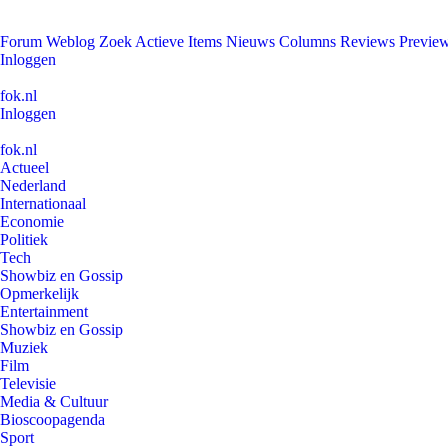
Forum
Weblog
Zoek
Actieve Items
Nieuws
Columns
Reviews
Previe
Inloggen
fok.nl
Inloggen
fok.nl
Actueel
Nederland
Internationaal
Economie
Politiek
Tech
Showbiz en Gossip
Opmerkelijk
Entertainment
Showbiz en Gossip
Muziek
Film
Televisie
Media & Cultuur
Bioscoopagenda
Sport