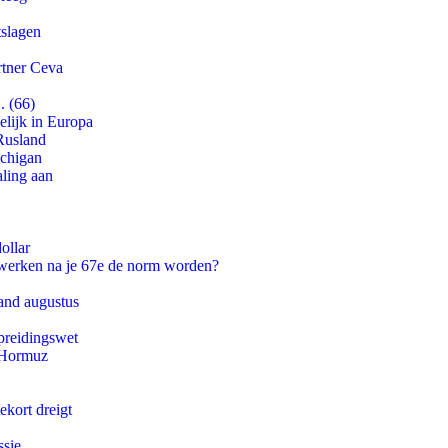
tslagen
rtner Ceva
. (66)
lijk in Europa
Rusland
ichigan
aling aan
ollar
 werken na je 67e de norm worden?
and augustus
preidingswet
n Hormuz
ekort dreigt
ssie