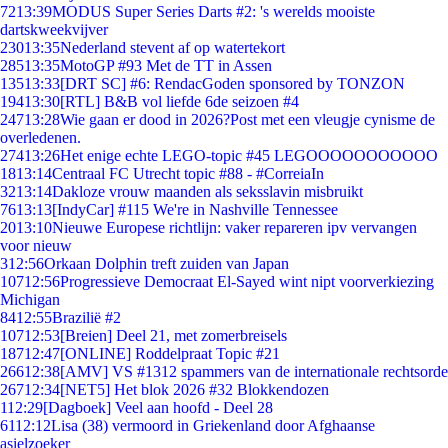
72
13:39
MODUS Super Series Darts #2: 's werelds mooiste
dartskweekvijver
230
13:35
Nederland stevent af op watertekort
285
13:35
MotoGP #93 Met de TT in Assen
135
13:33
[DRT SC] #6: RendacGoden sponsored by TONZON
194
13:30
[RTL] B&B vol liefde 6de seizoen #4
247
13:28
Wie gaan er dood in 2026?Post met een vleugje cynisme de
overledenen.
274
13:26
Het enige echte LEGO-topic #45 LEGOOOOOOOOOOO
18
13:14
Centraal FC Utrecht topic #88 - #CorreiaIn
32
13:14
Dakloze vrouw maanden als seksslavin misbruikt
76
13:13
[IndyCar] #115 We're in Nashville Tennessee
20
13:10
Nieuwe Europese richtlijn: vaker repareren ipv vervangen
voor nieuw
3
12:56
Orkaan Dolphin treft zuiden van Japan
107
12:56
Progressieve Democraat El-Sayed wint nipt voorverkiezing
Michigan
84
12:55
Brazilië #2
107
12:53
[Breien] Deel 21, met zomerbreisels
187
12:47
[ONLINE] Roddelpraat Topic #21
266
12:38
[AMV] VS #1312 spammers van de internationale rechtsorde
267
12:34
[NET5] Het blok 2026 #32 Blokkendozen
1
12:29
[Dagboek] Veel aan hoofd - Deel 28
61
12:12
Lisa (38) vermoord in Griekenland door Afghaanse
asielzoeker