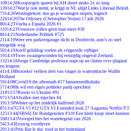
108
14:28
Koopzegels sparen bij AH duurt straks 2x zo lang
139
14:27
Wat je ook stemt, je krijgt in NL altijd Links Liberaal Beleid.
73
14:26
Woningtekort: dus ga je woningen slopen, logisch
226
14:26
The Odyssey (Christopher Nolan) 17 juli 2026
80
14:25
Vuelta a España 2026 #1
110
14:23
Vrouwen willen geen man meer #30
86
14:21
Nederlandse Politiek #725
21
14:19
Weer een parkeergarage dicht in Dordrecht, auto's zo snel
mogelijk weg
50
14:19
Jezelf gelukkig voelen als vrijgezelle vijftiger
19
14:19
Twee zwaargewonden bij eenzijdig ongeval Zeeland.
132
14:18
Jonge Cambridge professor stapt op na claims over plagiaat
en leugens
41
14:18
Bezoeker verliest deel van vinger in waterattractie Walibi
Holland
59
14:08
Covid19 the aftermath #17 bananenmilkshake
17
14:08
Ik wil een eigen politieke partij oprichten
218
13:57
Russia vs Ukraine #91
97
13:54
Afvallen met injecties #4
19
13:50
Winter op het zuidelijk halfrond 2026
85
13:47
GTA VI #12 GTA VI Extended look 27 Augustus Netflix/YT
125
13:44
[SBS6] De Bondgenoten #318 Een klein kusje moet kunnen
168
13:43
Voorspel hier het warmtegetal van 2026
54
13:43
Eeuwig voortleven
29
13:41
Prijs Bar le duc rood in het buitenland