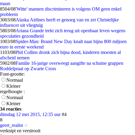
maan
85
04/08
'Witte' mannen discrimineren is volgens OM geen enkel
probleem
30
03/08
Alaska Airlines heeft er genoeg van en zet Christelijke
influencer uit vliegtuig
58
03/08
Ariana Grande trekt zich terug uit openbaar leven wegens
speculaties gezondheid
10
03/08
Spider-Man: Brand New Day knalt naar bijna 800 miljoen
euro in eerste weekend
11
03/08
Phil Collins dronk zich bijna dood, kinderen moesten al
afscheid nemen
59
02/08
Familie 16-jarige overweegt aangifte na schuine grappen
Roddelpraat op Zwarte Cross
Font-grootte:
Normaal
Kleiner
regelhoogte :
Normaal
Kleiner
34 reacties
dinsdag 12 mei 2015, 12:35 uur
#4
8
geert_realist
verknipt en verstrooit