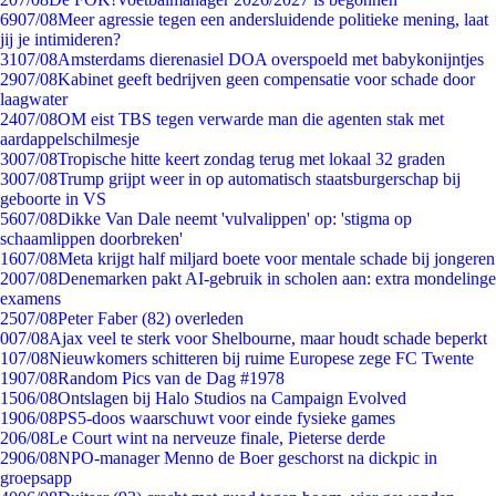
69
07/08
Meer agressie tegen een andersluidende politieke mening, laat
jij je intimideren?
31
07/08
Amsterdams dierenasiel DOA overspoeld met babykonijntjes
29
07/08
Kabinet geeft bedrijven geen compensatie voor schade door
laagwater
24
07/08
OM eist TBS tegen verwarde man die agenten stak met
aardappelschilmesje
30
07/08
Tropische hitte keert zondag terug met lokaal 32 graden
30
07/08
Trump grijpt weer in op automatisch staatsburgerschap bij
geboorte in VS
56
07/08
Dikke Van Dale neemt 'vulvalippen' op: 'stigma op
schaamlippen doorbreken'
16
07/08
Meta krijgt half miljard boete voor mentale schade bij jongeren
20
07/08
Denemarken pakt AI-gebruik in scholen aan: extra mondelinge
examens
25
07/08
Peter Faber (82) overleden
0
07/08
Ajax veel te sterk voor Shelbourne, maar houdt schade beperkt
1
07/08
Nieuwkomers schitteren bij ruime Europese zege FC Twente
19
07/08
Random Pics van de Dag #1978
15
06/08
Ontslagen bij Halo Studios na Campaign Evolved
19
06/08
PS5-doos waarschuwt voor einde fysieke games
2
06/08
Le Court wint na nerveuze finale, Pieterse derde
29
06/08
NPO-manager Menno de Boer geschorst na dickpic in
groepsapp