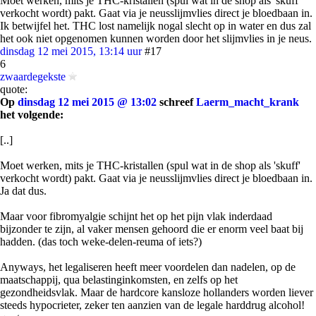
Moet werken, mits je THC-kristallen (spul wat in de shop als 'skuff'
verkocht wordt) pakt. Gaat via je neusslijmvlies direct je bloedbaan in.
Ik betwijfel het. THC lost namelijk nogal slecht op in water en dus zal
het ook niet opgenomen kunnen worden door het slijmvlies in je neus.
dinsdag 12 mei 2015, 13:14 uur
#17
6
zwaardegekste
quote:
Op
dinsdag 12 mei 2015 @ 13:02
schreef
Laerm_macht_krank
het volgende:
[..]
Moet werken, mits je THC-kristallen (spul wat in de shop als 'skuff'
verkocht wordt) pakt. Gaat via je neusslijmvlies direct je bloedbaan in.
Ja dat dus.
Maar voor fibromyalgie schijnt het op het pijn vlak inderdaad
bijzonder te zijn, al vaker mensen gehoord die er enorm veel baat bij
hadden. (das toch weke-delen-reuma of iets?)
Anyways, het legaliseren heeft meer voordelen dan nadelen, op de
maatschappij, qua belastinginkomsten, en zelfs op het
gezondheidsvlak. Maar de hardcore kansloze hollanders worden liever
steeds hypocrieter, zeker ten aanzien van de legale harddrug alcohol!