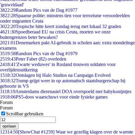
'gruweldaad'
38
22:29
Random Pics van de Dag #1977
38
22:28
Spaanse politie: minstens tien voor terrorisme veroordeelden
onder migranten Ceuta
30
22:20
Tropische hitte keert zondag terug met lokaal 32 graden
46
21:30
Spoedberaad EU na crisis Ceuta, moeten we onze
buitengrenzen beter bewaken?
20
21:01
Denemarken pakt AI-gebruik in scholen aan: extra mondelinge
examens
35
19:58
Random Pics van de Dag #1979
25
19:43
Peter Faber (82) overleden
24
18:41
'Zwarte weduwes' in Rusland trouwen soldaten voor
overlijdensuitkering
15
18:32
Ontslagen bij Halo Studios na Campaign Evolved
30
18:32
Trump grijpt weer in op automatisch staatsburgerschap bij
geboorte in VS
31
18:19
Amsterdams dierenasiel DOA overspoeld met babykonijntjes
19
18:06
PS5-doos waarschuwt voor einde fysieke games
Forum
Forum
Scrollbar gebruiken
opslaan
123
14:50
[ShowChat #1259] Waar we gezellig klagen over de warmte