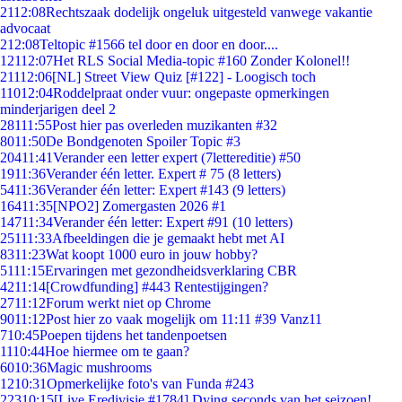
21
12:08
Rechtszaak dodelijk ongeluk uitgesteld vanwege vakantie
advocaat
2
12:08
Teltopic #1566 tel door en door en door....
121
12:07
Het RLS Social Media-topic #160 Zonder Kolonel!!
211
12:06
[NL] Street View Quiz [#122] - Loogisch toch
110
12:04
Roddelpraat onder vuur: ongepaste opmerkingen
minderjarigen deel 2
281
11:55
Post hier pas overleden muzikanten #32
80
11:50
De Bondgenoten Spoiler Topic #3
204
11:41
Verander een letter expert (7lettereditie) #50
19
11:36
Verander één letter. Expert # 75 (8 letters)
54
11:36
Verander één letter: Expert #143 (9 letters)
164
11:35
[NPO2] Zomergasten 2026 #1
147
11:34
Verander één letter: Expert #91 (10 letters)
251
11:33
Afbeeldingen die je gemaakt hebt met AI
83
11:23
Wat koopt 1000 euro in jouw hobby?
51
11:15
Ervaringen met gezondheidsverklaring CBR
42
11:14
[Crowdfunding] #443 Rentestijgingen?
27
11:12
Forum werkt niet op Chrome
90
11:12
Post hier zo vaak mogelijk om 11:11 #39 Vanz11
7
10:45
Poepen tijdens het tandenpoetsen
11
10:44
Hoe hiermee om te gaan?
60
10:36
Magic mushrooms
12
10:31
Opmerkelijke foto's van Funda #243
223
10:15
[Live Eredivisie #1784] Dying seconds van het seizoen!