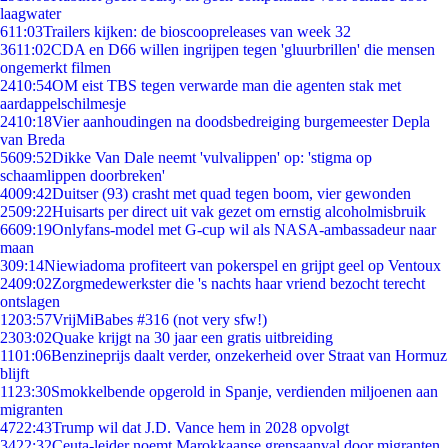
laagwater
6
11:03
Trailers kijken: de bioscoopreleases van week 32
36
11:02
CDA en D66 willen ingrijpen tegen 'gluurbrillen' die mensen
ongemerkt filmen
24
10:54
OM eist TBS tegen verwarde man die agenten stak met
aardappelschilmesje
24
10:18
Vier aanhoudingen na doodsbedreiging burgemeester Depla
van Breda
56
09:52
Dikke Van Dale neemt 'vulvalippen' op: 'stigma op
schaamlippen doorbreken'
40
09:42
Duitser (93) crasht met quad tegen boom, vier gewonden
25
09:22
Huisarts per direct uit vak gezet om ernstig alcoholmisbruik
66
09:19
Onlyfans-model met G-cup wil als NASA-ambassadeur naar
maan
3
09:14
Niewiadoma profiteert van pokerspel en grijpt geel op Ventoux
24
09:02
Zorgmedewerkster die 's nachts haar vriend bezocht terecht
ontslagen
12
03:57
VrijMiBabes #316 (not very sfw!)
23
03:02
Quake krijgt na 30 jaar een gratis uitbreiding
11
01:06
Benzineprijs daalt verder, onzekerheid over Straat van Hormuz
blijft
11
23:30
Smokkelbende opgerold in Spanje, verdienden miljoenen aan
migranten
47
22:43
Trump wil dat J.D. Vance hem in 2028 opvolgt
34
22:32
Ceuta-leider noemt Marokkaanse grensaanval door migranten