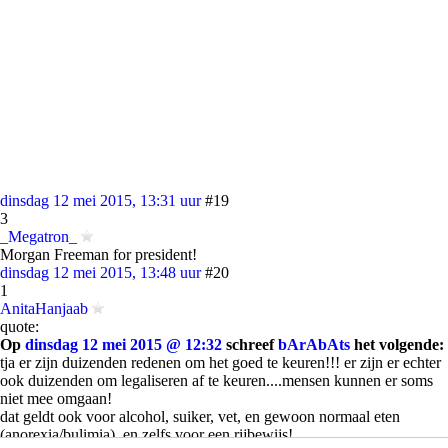
dinsdag 12 mei 2015, 13:31 uur
#19
3
_Megatron_
Morgan Freeman for president!
dinsdag 12 mei 2015, 13:48 uur
#20
1
AnitaHanjaab
quote:
Op
dinsdag 12 mei 2015 @ 12:32
schreef
bArAbAts
het volgende:
tja er zijn duizenden redenen om het goed te keuren!!! er zijn er echter
ook duizenden om legaliseren af te keuren....mensen kunnen er soms
niet mee omgaan!
dat geldt ook voor alcohol, suiker, vet, en gewoon normaal eten
(anorexia/bulimia), en zelfs voor een rijbewijs!