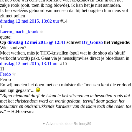
zakje rook (ooit, toen ik nog blowde), ik kan het je niet aanraden.
Ik heb welééns gehoord van mensen dat bij het oogsten hun neus vol
zit met pollen
dinsdag 12 mei 2015, 13:02 uur
#14
1
Laerm_macht_krank
quote:
Op
dinsdag 12 mei 2015 @ 12:41
schreef
Dr_Gonzo
het volgende:
Wiet snuiven?
Moet werken, mits je THC-kristallen (spul wat in de shop als 'skuff'
verkocht wordt) pakt. Gaat via je neusslijmvlies direct je bloedbaan in.
dinsdag 12 mei 2015, 13:11 uur
#15
11
Ferdo
Ferdo
En wij moeten het doen met een minister die "mensen kent die er dood
aan zijn gegaan"...
"
Bijna niemand durft de islam te bekritiseren en te bespotten zoals dat
met het christendom werd en wordt gedaan, terwijl daar gezien het
totalitaire en onderdrukkende karakter van de islam toch alle reden toe
is.
" ~ H.Heeresma
▼ Advertentie door Refinery89