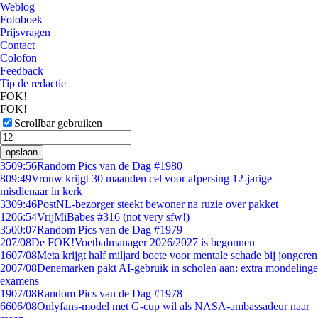
Weblog
Fotoboek
Prijsvragen
Contact
Colofon
Feedback
Tip de redactie
FOK!
FOK!
Scrollbar gebruiken
opslaan
35
09:56
Random Pics van de Dag #1980
8
09:49
Vrouw krijgt 30 maanden cel voor afpersing 12-jarige
misdienaar in kerk
33
09:46
PostNL-bezorger steekt bewoner na ruzie over pakket
12
06:54
VrijMiBabes #316 (not very sfw!)
35
00:07
Random Pics van de Dag #1979
2
07/08
De FOK!Voetbalmanager 2026/2027 is begonnen
16
07/08
Meta krijgt half miljard boete voor mentale schade bij jongeren
20
07/08
Denemarken pakt AI-gebruik in scholen aan: extra mondelinge
examens
19
07/08
Random Pics van de Dag #1978
66
06/08
Onlyfans-model met G-cup wil als NASA-ambassadeur naar