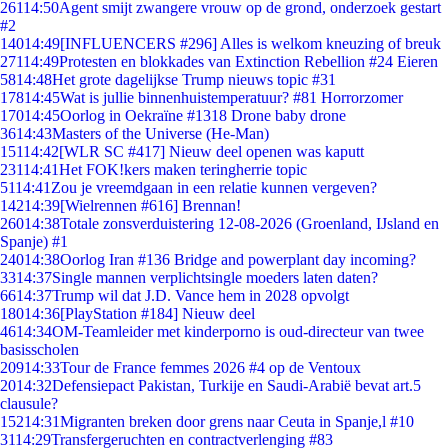
261
14:50
Agent smijt zwangere vrouw op de grond, onderzoek gestart
#2
140
14:49
[INFLUENCERS #296] Alles is welkom kneuzing of breuk
271
14:49
Protesten en blokkades van Extinction Rebellion #24 Eieren
58
14:48
Het grote dagelijkse Trump nieuws topic #31
178
14:45
Wat is jullie binnenhuistemperatuur? #81 Horrorzomer
170
14:45
Oorlog in Oekraïne #1318 Drone baby drone
36
14:43
Masters of the Universe (He-Man)
151
14:42
[WLR SC #417] Nieuw deel openen was kaputt
231
14:41
Het FOK!kers maken teringherrie topic
51
14:41
Zou je vreemdgaan in een relatie kunnen vergeven?
142
14:39
[Wielrennen #616] Brennan!
260
14:38
Totale zonsverduistering 12-08-2026 (Groenland, IJsland en
Spanje) #1
240
14:38
Oorlog Iran #136 Bridge and powerplant day incoming?
33
14:37
Single mannen verplichtsingle moeders laten daten?
66
14:37
Trump wil dat J.D. Vance hem in 2028 opvolgt
180
14:36
[PlayStation #184] Nieuw deel
46
14:34
OM-Teamleider met kinderporno is oud-directeur van twee
basisscholen
209
14:33
Tour de France femmes 2026 #4 op de Ventoux
20
14:32
Defensiepact Pakistan, Turkije en Saudi-Arabië bevat art.5
clausule?
152
14:31
Migranten breken door grens naar Ceuta in Spanje,l #10
31
14:29
Transfergeruchten en contractverlenging #83