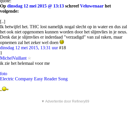
quote:
Op
dinsdag 12 mei 2015 @ 13:13
schreef
Veluwenaar
het
volgende:
[..]
Ik betwijfel het. THC lost namelijk nogal slecht op in water en dus zal
het ook niet opgenomen kunnen worden door het slijmvlies in je neus.
Denk dat je slijmvlies er inderdaad "verzadigd" van zal raken, maar
opnemen zal het zeker wel doen
dinsdag 12 mei 2015, 13:31 uur
#18
1
MichelVaillant
ik zie het helemaal voor me
foto
Electric Company Easy Reader Song
▼ Advertentie door Refinery89