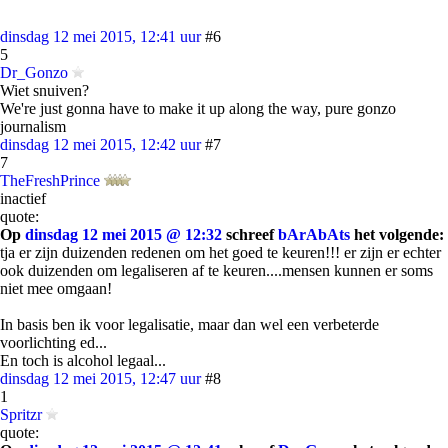
dinsdag 12 mei 2015, 12:41 uur
#6
5
Dr_Gonzo
Wiet snuiven?
We're just gonna have to make it up along the way, pure gonzo
journalism
dinsdag 12 mei 2015, 12:42 uur
#7
7
TheFreshPrince
inactief
quote:
Op
dinsdag 12 mei 2015 @ 12:32
schreef
bArAbAts
het volgende:
tja er zijn duizenden redenen om het goed te keuren!!! er zijn er echter
ook duizenden om legaliseren af te keuren....mensen kunnen er soms
niet mee omgaan!
In basis ben ik voor legalisatie, maar dan wel een verbeterde
voorlichting ed...
En toch is alcohol legaal...
dinsdag 12 mei 2015, 12:47 uur
#8
1
Spritzr
quote: