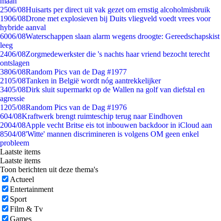
maan
25
06/08
Huisarts per direct uit vak gezet om ernstig alcoholmisbruik
19
06/08
Drone met explosieven bij Duits vliegveld voedt vrees voor
hybride aanval
60
06/08
Waterschappen slaan alarm wegens droogte: Gereedschapskist
leeg
24
06/08
Zorgmedewerkster die 's nachts haar vriend bezocht terecht
ontslagen
38
06/08
Random Pics van de Dag #1977
21
05/08
Tanken in België wordt nóg aantrekkelijker
34
05/08
Dirk sluit supermarkt op de Wallen na golf van diefstal en
agressie
12
05/08
Random Pics van de Dag #1976
6
04/08
Kraftwerk brengt ruimteschip terug naar Eindhoven
20
04/08
Apple vecht Britse eis tot inbouwen backdoor in iCloud aan
85
04/08
'Witte' mannen discrimineren is volgens OM geen enkel
probleem
Laatste items
Laatste items
Toon berichten uit deze thema's
Actueel
Entertainment
Sport
Film & Tv
Games