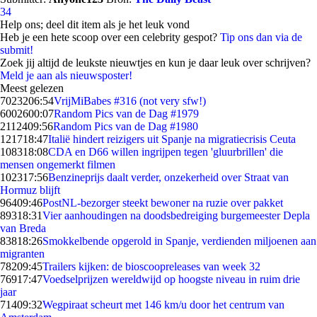
34
Help ons; deel dit item als je het leuk vond
Heb je een hete scoop over een celebrity gespot?
Tip ons dan via de
submit!
Zoek jij altijd de leukste nieuwtjes en kun je daar leuk over schrijven?
Meld je aan als nieuwsposter!
Meest gelezen
70232
06:54
VrijMiBabes #316 (not very sfw!)
60026
00:07
Random Pics van de Dag #1979
21124
09:56
Random Pics van de Dag #1980
1217
18:47
Italië hindert reizigers uit Spanje na migratiecrisis Ceuta
1083
18:08
CDA en D66 willen ingrijpen tegen 'gluurbrillen' die
mensen ongemerkt filmen
1023
17:56
Benzineprijs daalt verder, onzekerheid over Straat van
Hormuz blijft
964
09:46
PostNL-bezorger steekt bewoner na ruzie over pakket
893
18:31
Vier aanhoudingen na doodsbedreiging burgemeester Depla
van Breda
838
18:26
Smokkelbende opgerold in Spanje, verdienden miljoenen aan
migranten
782
09:45
Trailers kijken: de bioscoopreleases van week 32
769
17:47
Voedselprijzen wereldwijd op hoogste niveau in ruim drie
jaar
714
09:32
Wegpiraat scheurt met 146 km/u door het centrum van