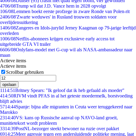
40
06/08
Duitser (93) crasht met quad tegen boom, vier gewonden
47
06/08
Trump wil dat J.D. Vance hem in 2028 opvolgt
1
06/08
Lemmen boekt eerste profzege in zware Ronde van Polen-rit
24
06/08
'Zwarte weduwes' in Rusland trouwen soldaten voor
overlijdensuitkering
14
06/08
Zangeres en Idols-jurylid Jerney Kaagman op 79-jarige leeftijd
overleden
10
06/08
Netflix-abonnees krijgen exclusieve early access tot
uitgebreide GTA VI trailer
66
06/08
Onlyfans-model met G-cup wil als NASA-ambassadeur naar
maan
Actieve items
Actieve items
Scrollbar gebruiken
opslaan
11
14:51
Britney Spears: "Ik geloof dat ik heb gefaald als moeder"
4
14:50
RIVM vindt PFAS in al het geteste moedermelk, borstvoeding
blijft advies
57
14:44
Spanje: bijna alle migranten in Ceuta weer teruggekeerd naar
Marokko
23
14:40
VS: kans op Russische aanval op NAVO-land groeit,
munitietekort wordt probleem
33
14:39
PostNL-bezorger steekt bewoner na ruzie over pakket
69
14:25
Meer agressie tegen een andersluidende politieke mening, laat