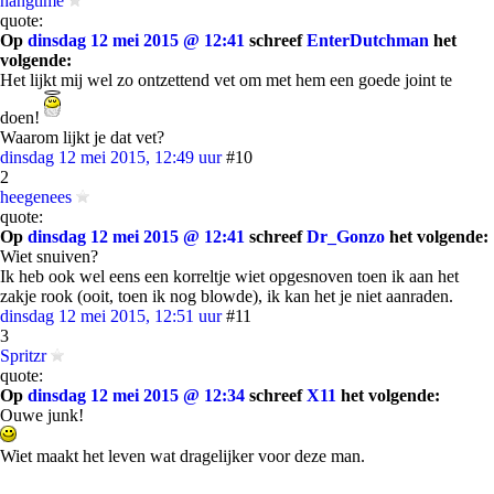
hangtime
quote:
Op
dinsdag 12 mei 2015 @ 12:41
schreef
EnterDutchman
het
volgende:
Het lijkt mij wel zo ontzettend vet om met hem een goede joint te
doen!
Waarom lijkt je dat vet?
dinsdag 12 mei 2015, 12:49 uur
#10
2
heegenees
quote:
Op
dinsdag 12 mei 2015 @ 12:41
schreef
Dr_Gonzo
het volgende:
Wiet snuiven?
Ik heb ook wel eens een korreltje wiet opgesnoven toen ik aan het
zakje rook (ooit, toen ik nog blowde), ik kan het je niet aanraden.
dinsdag 12 mei 2015, 12:51 uur
#11
3
Spritzr
quote:
Op
dinsdag 12 mei 2015 @ 12:34
schreef
X11
het volgende:
Ouwe junk!
Wiet maakt het leven wat dragelijker voor deze man.