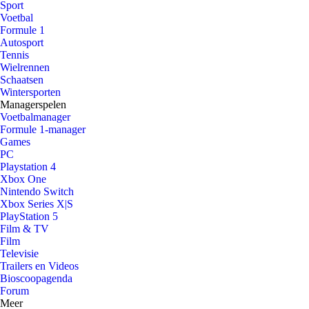
Sport
Voetbal
Formule 1
Autosport
Tennis
Wielrennen
Schaatsen
Wintersporten
Managerspelen
Voetbalmanager
Formule 1-manager
Games
PC
Playstation 4
Xbox One
Nintendo Switch
Xbox Series X|S
PlayStation 5
Film & TV
Film
Televisie
Trailers en Videos
Bioscoopagenda
Forum
Meer