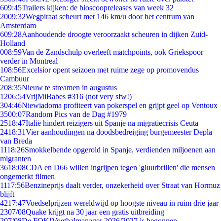
6
09:45
Trailers kijken: de bioscoopreleases van week 32
20
09:32
Wegpiraat scheurt met 146 km/u door het centrum van
Amsterdam
6
09:28
Aanhoudende droogte veroorzaakt scheuren in dijken Zuid-
Holland
0
08:59
Van de Zandschulp overleeft matchpoints, ook Griekspoor
verder in Montreal
1
08:56
Excelsior opent seizoen met ruime zege op promovendus
Cambuur
2
08:35
Nieuw te streamen in augustus
12
06:54
VrijMiBabes #316 (not very sfw!)
3
04:46
Niewiadoma profiteert van pokerspel en grijpt geel op Ventoux
35
00:07
Random Pics van de Dag #1979
25
18:47
Italië hindert reizigers uit Spanje na migratiecrisis Ceuta
24
18:31
Vier aanhoudingen na doodsbedreiging burgemeester Depla
van Breda
11
18:26
Smokkelbende opgerold in Spanje, verdienden miljoenen aan
migranten
36
18:08
CDA en D66 willen ingrijpen tegen 'gluurbrillen' die mensen
ongemerkt filmen
11
17:56
Benzineprijs daalt verder, onzekerheid over Straat van Hormuz
blijft
42
17:47
Voedselprijzen wereldwijd op hoogste niveau in ruim drie jaar
23
07/08
Quake krijgt na 30 jaar een gratis uitbreiding
2
07/08
De FOK!Voetbalmanager 2026/2027 is begonnen