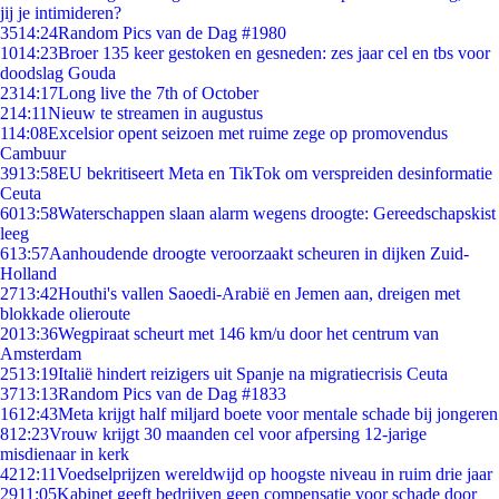
jij je intimideren?
35
14:24
Random Pics van de Dag #1980
10
14:23
Broer 135 keer gestoken en gesneden: zes jaar cel en tbs voor
doodslag Gouda
23
14:17
Long live the 7th of October
2
14:11
Nieuw te streamen in augustus
1
14:08
Excelsior opent seizoen met ruime zege op promovendus
Cambuur
39
13:58
EU bekritiseert Meta en TikTok om verspreiden desinformatie
Ceuta
60
13:58
Waterschappen slaan alarm wegens droogte: Gereedschapskist
leeg
6
13:57
Aanhoudende droogte veroorzaakt scheuren in dijken Zuid-
Holland
27
13:42
Houthi's vallen Saoedi-Arabië en Jemen aan, dreigen met
blokkade olieroute
20
13:36
Wegpiraat scheurt met 146 km/u door het centrum van
Amsterdam
25
13:19
Italië hindert reizigers uit Spanje na migratiecrisis Ceuta
37
13:13
Random Pics van de Dag #1833
16
12:43
Meta krijgt half miljard boete voor mentale schade bij jongeren
8
12:23
Vrouw krijgt 30 maanden cel voor afpersing 12-jarige
misdienaar in kerk
42
12:11
Voedselprijzen wereldwijd op hoogste niveau in ruim drie jaar
29
11:05
Kabinet geeft bedrijven geen compensatie voor schade door