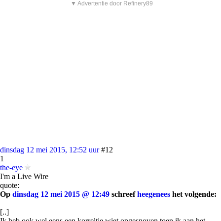
▼ Advertentie door Refinery89
dinsdag 12 mei 2015, 12:52 uur
#12
1
the-eye
I'm a Live Wire
quote:
Op
dinsdag 12 mei 2015 @ 12:49
schreef
heegenees
het volgende:
[..]
Ik heb ook wel eens een korreltje wiet opgesnoven toen ik aan het