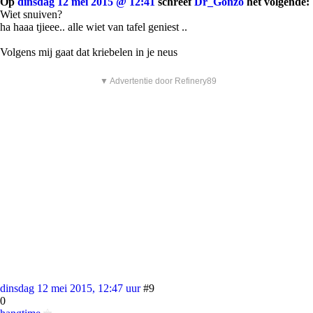
Op
dinsdag 12 mei 2015 @ 12:41
schreef
Dr_Gonzo
het volgende:
Wiet snuiven?
ha haaa tjieee.. alle wiet van tafel geniest ..
Volgens mij gaat dat kriebelen in je neus
▼ Advertentie door Refinery89
dinsdag 12 mei 2015, 12:47 uur
#9
0