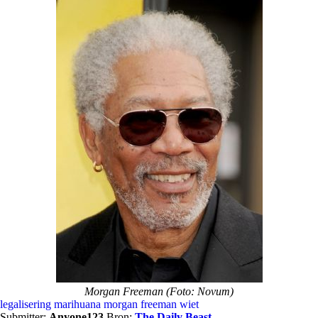
Morgan Freeman (Foto: Novum)
legalisering
marihuana
morgan freeman
wiet
Submitter:
Anyone123
Bron:
The Daily Beast