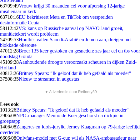
Amsterdam
637
09:49
Vrouw krijgt 30 maanden cel voor afpersing 12-jarige
misdienaar in kerk
637
10:16
EU bekritiseert Meta en TikTok om verspreiden
desinformatie Ceuta
581
12:42
VS: kans op Russische aanval op NAVO-land groeit,
munitietekort wordt probleem
547
09:53
Houthi's vallen Saoedi-Arabië en Jemen aan, dreigen met
blokkade olieroute
470
12:28
Broer 135 keer gestoken en gesneden: zes jaar cel en tbs voor
doodslag Gouda
451
09:28
Aanhoudende droogte veroorzaakt scheuren in dijken Zuid-
Holland
408
13:26
Britney Spears: "Ik geloof dat ik heb gefaald als moeder"
375
08:35
Nieuw te streamen in augustus
▼ Advertentie door Refinery89
Lees ook
10
13:26
Britney Spears: "Ik geloof dat ik heb gefaald als moeder"
29
06/08
NPO-manager Menno de Boer geschorst na dickpic in
groepsapp
14
06/08
Zangeres en Idols-jurylid Jerney Kaagman op 79-jarige leeftijd
overleden
66
06/08
Onlyfans-model met G-cup wil als NASA-ambassadeur naar