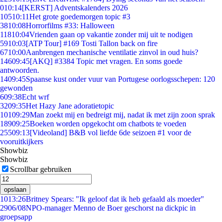
0
10:14
[KERST] Adventskalenders 2026
105
10:11
Het grote goedemorgen topic #3
38
10:08
Horrorfilms #33: Halloween
118
10:04
Vrienden gaan op vakantie zonder mij uit te nodigen
59
10:03
[ATP Tour] #169 Tosti Tallon back on fire
67
10:00
Aanbrengen mechanische ventilatie zinvol in oud huis?
146
09:45
[AKQ] #3384 Topic met vragen. En soms goede
antwoorden.
14
09:45
Spaanse kust onder vuur van Portugese oorlogsschepen: 120
gewonden
6
09:38
Echt wrf
32
09:35
Het Hazy Jane adoratietopic
101
09:29
Man zoekt mij en bedreigt mij, nadat ik met zijn zoon sprak
189
09:25
Boeken worden opgekocht om chatbots te voeden
255
09:13
[Videoland] B&B vol liefde 6de seizoen #1 voor de
vooruitkijkers
Showbiz
Showbiz
Scrollbar gebruiken
opslaan
10
13:26
Britney Spears: "Ik geloof dat ik heb gefaald als moeder"
29
06/08
NPO-manager Menno de Boer geschorst na dickpic in
groepsapp