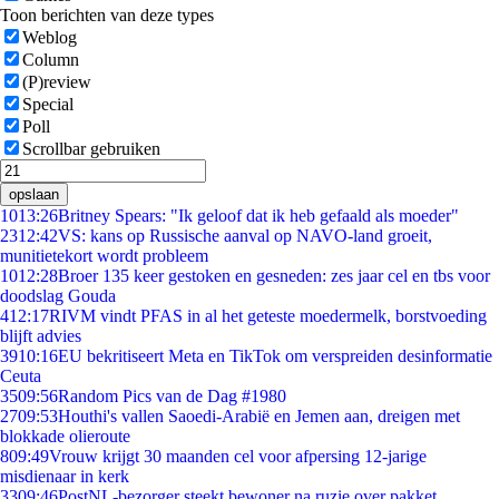
Toon berichten van deze types
Weblog
Column
(P)review
Special
Poll
Scrollbar gebruiken
opslaan
10
13:26
Britney Spears: "Ik geloof dat ik heb gefaald als moeder"
23
12:42
VS: kans op Russische aanval op NAVO-land groeit,
munitietekort wordt probleem
10
12:28
Broer 135 keer gestoken en gesneden: zes jaar cel en tbs voor
doodslag Gouda
4
12:17
RIVM vindt PFAS in al het geteste moedermelk, borstvoeding
blijft advies
39
10:16
EU bekritiseert Meta en TikTok om verspreiden desinformatie
Ceuta
35
09:56
Random Pics van de Dag #1980
27
09:53
Houthi's vallen Saoedi-Arabië en Jemen aan, dreigen met
blokkade olieroute
8
09:49
Vrouw krijgt 30 maanden cel voor afpersing 12-jarige
misdienaar in kerk
33
09:46
PostNL-bezorger steekt bewoner na ruzie over pakket