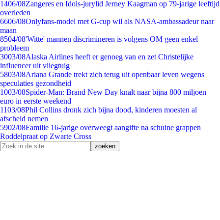
14
06/08
Zangeres en Idols-jurylid Jerney Kaagman op 79-jarige leeftijd
overleden
66
06/08
Onlyfans-model met G-cup wil als NASA-ambassadeur naar
maan
85
04/08
'Witte' mannen discrimineren is volgens OM geen enkel
probleem
30
03/08
Alaska Airlines heeft er genoeg van en zet Christelijke
influencer uit vliegtuig
58
03/08
Ariana Grande trekt zich terug uit openbaar leven wegens
speculaties gezondheid
10
03/08
Spider-Man: Brand New Day knalt naar bijna 800 miljoen
euro in eerste weekend
11
03/08
Phil Collins dronk zich bijna dood, kinderen moesten al
afscheid nemen
59
02/08
Familie 16-jarige overweegt aangifte na schuine grappen
Roddelpraat op Zwarte Cross