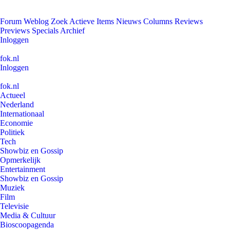
Forum
Weblog
Zoek
Actieve Items
Nieuws
Columns
Reviews
Previews
Specials
Archief
Inloggen
fok.nl
Inloggen
fok.nl
Actueel
Nederland
Internationaal
Economie
Politiek
Tech
Showbiz en Gossip
Opmerkelijk
Entertainment
Showbiz en Gossip
Muziek
Film
Televisie
Media & Cultuur
Bioscoopagenda