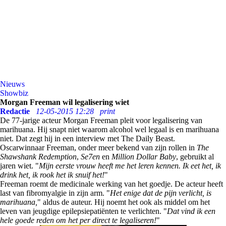
Nieuws
Showbiz
Morgan Freeman wil legalisering wiet
Redactie
12-05-2015 12:28
print
De 77-jarige acteur Morgan Freeman pleit voor legalisering van
marihuana. Hij snapt niet waarom alcohol wel legaal is en marihuana
niet. Dat zegt hij in een interview met The Daily Beast.
Oscarwinnaar Freeman, onder meer bekend van zijn rollen in
The
Shawshank Redemption
,
Se7en
en
Million Dollar Baby
, gebruikt al
jaren wiet. "
Mijn eerste vrouw heeft me het leren kennen. Ik eet het, ik
drink het, ik rook het ik snuif het!
"
Freeman roemt de medicinale werking van het goedje. De acteur heeft
last van fibromyalgie in zijn arm. "
Het enige dat de pijn verlicht, is
marihuana,
" aldus de auteur. Hij noemt het ook als middel om het
leven van jeugdige epilepsiepatiënten te verlichten. "
Dat vind ik een
hele goede reden om het per direct te legaliseren!
"