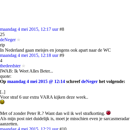
maandag 4 mei 2015, 12:17 uur
#8
25
deNeger
rip
In Nederland gaan meisjes en jongens ook apart naar de WC
maandag 4 mei 2015, 12:18 uur
#9
4
thedeedster
IWAB: Ik Weet Alles Beter...
quote:
Op
maandag 4 mei 2015 @ 12:14
schreef
deNeger
het volgende:
[..]
Voor straf 6 uur extra VARA kijken deze week..
Met of zonder Peter R.? Want dan wil ik wel strafkorting.
Als mijn post niet duidelijk is, moet je misschien even je sarcasmeradar
aanzetten.
maandag 4 mei 2015, 12:21 uur
#10