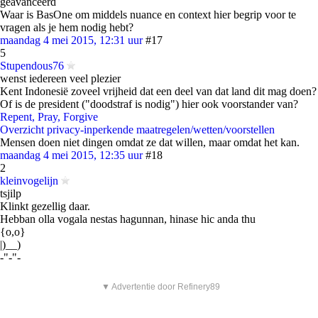
geavanceerd
Waar is BasOne om middels nuance en context hier begrip voor te
vragen als je hem nodig hebt?
maandag 4 mei 2015, 12:31 uur
#17
5
Stupendous76
wenst iedereen veel plezier
Kent Indonesië zoveel vrijheid dat een deel van dat land dit mag doen?
Of is de president ("doodstraf is nodig") hier ook voorstander van?
Repent, Pray, Forgive
Overzicht privacy-inperkende maatregelen/wetten/voorstellen
Mensen doen niet dingen omdat ze dat willen, maar omdat het kan.
maandag 4 mei 2015, 12:35 uur
#18
2
kleinvogelijn
tsjilp
Klinkt gezellig daar.
Hebban olla vogala nestas hagunnan, hinase hic anda thu
{o,o}
|)__)
-"-"-
▼ Advertentie door Refinery89