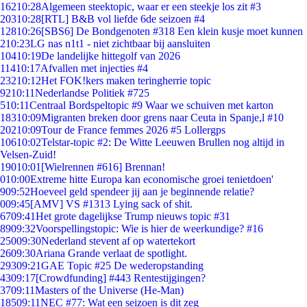
162
10:28
Algemeen steektopic, waar er een steekje los zit #3
203
10:28
[RTL] B&B vol liefde 6de seizoen #4
128
10:26
[SBS6] De Bondgenoten #318 Een klein kusje moet kunnen
2
10:23
LG nas n1t1 - niet zichtbaar bij aansluiten
104
10:19
De landelijke hittegolf van 2026
114
10:17
Afvallen met injecties #4
232
10:12
Het FOK!kers maken teringherrie topic
92
10:11
Nederlandse Politiek #725
5
10:11
Centraal Bordspeltopic #9 Waar we schuiven met karton
183
10:09
Migranten breken door grens naar Ceuta in Spanje,l #10
202
10:09
Tour de France femmes 2026 #5 Lollergps
106
10:02
Telstar-topic #2: De Witte Leeuwen Brullen nog altijd in
Velsen-Zuid!
190
10:01
[Wielrennen #616] Brennan!
0
10:00
Extreme hitte Europa kan economische groei tenietdoen'
9
09:52
Hoeveel geld spendeer jij aan je beginnende relatie?
0
09:45
[AMV] VS #1313 Lying sack of shit.
67
09:41
Het grote dagelijkse Trump nieuws topic #31
89
09:32
Voorspellingstopic: Wie is hier de weerkundige? #16
250
09:30
Nederland stevent af op watertekort
26
09:30
Ariana Grande verlaat de spotlight.
293
09:21
GAE Topic #25 De wederopstanding
43
09:17
[Crowdfunding] #443 Rentestijgingen?
37
09:11
Masters of the Universe (He-Man)
185
09:11
NEC #77: Wat een seizoen is dit zeg