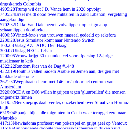
drugskartels Colombia
49
05:28
Trump wil dat J.D. Vance hem in 2028 opvolgt
74
05:24
Israël meldt dood twee militairen in Zuid-Libanon, vergelding
aangekondigd
57
02:32
Dikke Van Dale neemt 'vulvalippen' op: 'stigma op
schaamlippen doorbreken'
40
00:59
Vinted-foto's van vrouwen massaal gedeeld op seksfora
22
00:28
Jesus Simulator komt naar Nintendo Switch
1
00:25
Uitslag AZ - ADO Den Haag
3
00:07
Uitslag NEC - Telstar
12
00:05
Vrouw krijgt 30 maanden cel voor afpersing 12-jarige
misdienaar in kerk
43
22:22
Random Pics van de Dag #1448
43
22:19
Houthi's vallen Saoedi-Arabië en Jemen aan, dreigen met
blokkade olieroute
26
21:30
Wegpiraat scheurt met 146 km/u door het centrum van
Amsterdam
39
20:08
CDA en D66 willen ingrijpen tegen 'gluurbrillen' die mensen
ongemerkt filmen
13
19:52
Benzineprijs daalt verder, onzekerheid over Straat van Hormuz
blijft
63
19:04
Spanje: bijna alle migranten in Ceuta weer teruggekeerd naar
Marokko
4
17:13
Niewiadoma profiteert van pokerspel en grijpt geel op Ventoux
7
16:10
Aanhoudende droogte veroorzaakt scheuren in dijken Zuid-