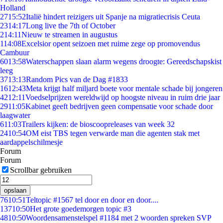
Holland
27
15:52
Italië hindert reizigers uit Spanje na migratiecrisis Ceuta
23
14:17
Long live the 7th of October
2
14:11
Nieuw te streamen in augustus
1
14:08
Excelsior opent seizoen met ruime zege op promovendus
Cambuur
60
13:58
Waterschappen slaan alarm wegens droogte: Gereedschapskist
leeg
37
13:13
Random Pics van de Dag #1833
16
12:43
Meta krijgt half miljard boete voor mentale schade bij jongeren
42
12:11
Voedselprijzen wereldwijd op hoogste niveau in ruim drie jaar
29
11:05
Kabinet geeft bedrijven geen compensatie voor schade door
laagwater
6
11:03
Trailers kijken: de bioscoopreleases van week 32
24
10:54
OM eist TBS tegen verwarde man die agenten stak met
aardappelschilmesje
Forum
Forum
Scrollbar gebruiken
opslaan
76
10:51
Teltopic #1567 tel door en door en door....
137
10:50
Het grote goedemorgen topic #3
48
10:50
Woordensamenstelspel #1184 met 2 woorden spreken SVP