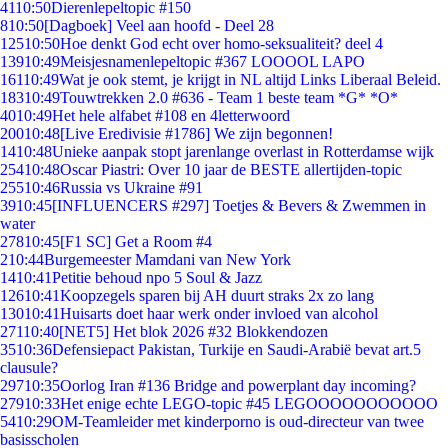
41
10:50
Dierenlepeltopic #150
8
10:50
[Dagboek] Veel aan hoofd - Deel 28
125
10:50
Hoe denkt God echt over homo-seksualiteit? deel 4
139
10:49
Meisjesnamenlepeltopic #367 LOOOOL LAPO
161
10:49
Wat je ook stemt, je krijgt in NL altijd Links Liberaal Beleid.
183
10:49
Touwtrekken 2.0 #636 - Team 1 beste team *G* *O*
40
10:49
Het hele alfabet #108 en 4letterwoord
200
10:48
[Live Eredivisie #1786] We zijn begonnen!
14
10:48
Unieke aanpak stopt jarenlange overlast in Rotterdamse wijk
254
10:48
Oscar Piastri: Over 10 jaar de BESTE allertijden-topic
255
10:46
Russia vs Ukraine #91
39
10:45
[INFLUENCERS #297] Toetjes & Bevers & Zwemmen in
water
278
10:45
[F1 SC] Get a Room #4
2
10:44
Burgemeester Mamdani van New York
14
10:41
Petitie behoud npo 5 Soul & Jazz
126
10:41
Koopzegels sparen bij AH duurt straks 2x zo lang
130
10:41
Huisarts doet haar werk onder invloed van alcohol
271
10:40
[NET5] Het blok 2026 #32 Blokkendozen
35
10:36
Defensiepact Pakistan, Turkije en Saudi-Arabië bevat art.5
clausule?
297
10:35
Oorlog Iran #136 Bridge and powerplant day incoming?
279
10:33
Het enige echte LEGO-topic #45 LEGOOOOOOOOOOO
54
10:29
OM-Teamleider met kinderporno is oud-directeur van twee
basisscholen