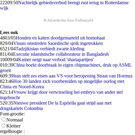
222
09:50
Nachtelijk gebiedsverbod brengt rust terug in Rotterdamse
wijk
▼ Advertentie door Refinery89
Lees ook
48
03/05
Honden en katten doodgemarteld uit homohaat
8
29/04
Visum omstreden Saoedische sjeik ingetrokken
65
21/04
Tadzjikistan verbiedt zwarte kleding
8
11/04
Executie islamistische collaborateur in Bangladesh
100
09/04
Kamer neigt naar verbod 'shariapartijen'
0
10:39
China boekt doorbraak in eigen chipmachines, druk op ASML
groeit
6
09:39
Iran stelt zes eisen aan VS voor heropening Straat van Hormuz
8
23:46
Hoe 30 landen zich voorbereiden op mogelijke oorlog met
China en Noord-Korea
6
21:14
Vrouw krijgt door verwisseling het embryo van ander stel
ingebracht
5
20:35
Nieuwe president De la Espriella gaat strijd aan met
drugskartels Colombia
Font-grootte:
Normaal
Kleiner
regelhoogte :