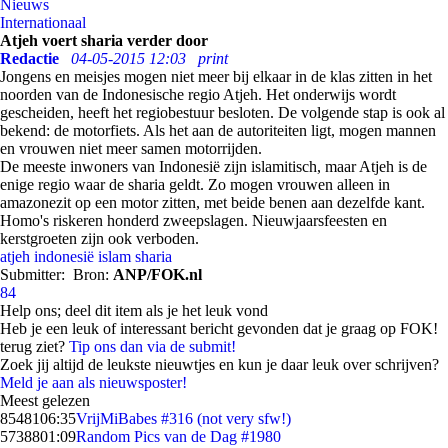
Nieuws
Internationaal
Atjeh voert sharia verder door
Redactie
04-05-2015 12:03
print
Jongens en meisjes mogen niet meer bij elkaar in de klas zitten in het
noorden van de Indonesische regio Atjeh. Het onderwijs wordt
gescheiden, heeft het regiobestuur besloten. De volgende stap is ook al
bekend: de motorfiets. Als het aan de autoriteiten ligt, mogen mannen
en vrouwen niet meer samen motorrijden.
De meeste inwoners van Indonesië zijn islamitisch, maar Atjeh is de
enige regio waar de sharia geldt. Zo mogen vrouwen alleen in
amazonezit op een motor zitten, met beide benen aan dezelfde kant.
Homo's riskeren honderd zweepslagen. Nieuwjaarsfeesten en
kerstgroeten zijn ook verboden.
atjeh
indonesië
islam
sharia
Submitter:
Bron:
ANP/FOK.nl
84
Help ons; deel dit item als je het leuk vond
Heb je een leuk of interessant bericht gevonden dat je graag op FOK!
terug ziet?
Tip ons dan via de submit!
Zoek jij altijd de leukste nieuwtjes en kun je daar leuk over schrijven?
Meld je aan als nieuwsposter!
Meest gelezen
85481
06:35
VrijMiBabes #316 (not very sfw!)
57388
01:09
Random Pics van de Dag #1980