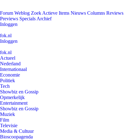
Forum
Weblog
Zoek
Actieve Items
Nieuws
Columns
Reviews
Previews
Specials
Archief
Inloggen
fok.nl
Inloggen
fok.nl
Actueel
Nederland
Internationaal
Economie
Politiek
Tech
Showbiz en Gossip
Opmerkelijk
Entertainment
Showbiz en Gossip
Muziek
Film
Televisie
Media & Cultuur
Bioscoopagenda