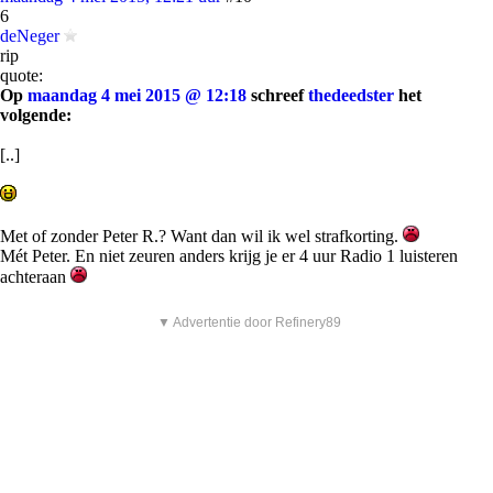
6
deNeger
rip
quote:
Op
maandag 4 mei 2015 @ 12:18
schreef
thedeedster
het
volgende:
[..]
Met of zonder Peter R.? Want dan wil ik wel strafkorting.
Mét Peter. En niet zeuren anders krijg je er 4 uur Radio 1 luisteren
achteraan
▼ Advertentie door Refinery89