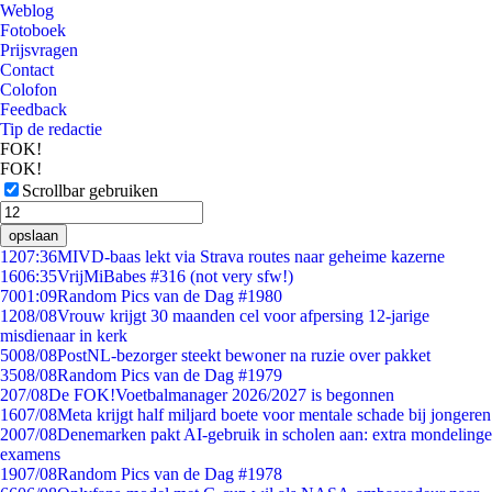
Weblog
Fotoboek
Prijsvragen
Contact
Colofon
Feedback
Tip de redactie
FOK!
FOK!
Scrollbar gebruiken
opslaan
12
07:36
MIVD-baas lekt via Strava routes naar geheime kazerne
16
06:35
VrijMiBabes #316 (not very sfw!)
70
01:09
Random Pics van de Dag #1980
12
08/08
Vrouw krijgt 30 maanden cel voor afpersing 12-jarige
misdienaar in kerk
50
08/08
PostNL-bezorger steekt bewoner na ruzie over pakket
35
08/08
Random Pics van de Dag #1979
2
07/08
De FOK!Voetbalmanager 2026/2027 is begonnen
16
07/08
Meta krijgt half miljard boete voor mentale schade bij jongeren
20
07/08
Denemarken pakt AI-gebruik in scholen aan: extra mondelinge
examens
19
07/08
Random Pics van de Dag #1978