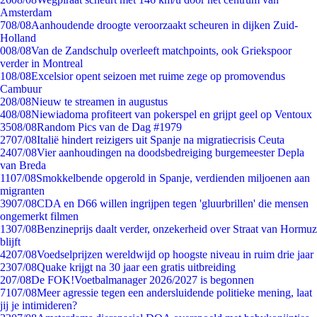
Amsterdam
7
08/08
Aanhoudende droogte veroorzaakt scheuren in dijken Zuid-
Holland
0
08/08
Van de Zandschulp overleeft matchpoints, ook Griekspoor
verder in Montreal
1
08/08
Excelsior opent seizoen met ruime zege op promovendus
Cambuur
2
08/08
Nieuw te streamen in augustus
4
08/08
Niewiadoma profiteert van pokerspel en grijpt geel op Ventoux
35
08/08
Random Pics van de Dag #1979
27
07/08
Italië hindert reizigers uit Spanje na migratiecrisis Ceuta
24
07/08
Vier aanhoudingen na doodsbedreiging burgemeester Depla
van Breda
11
07/08
Smokkelbende opgerold in Spanje, verdienden miljoenen aan
migranten
39
07/08
CDA en D66 willen ingrijpen tegen 'gluurbrillen' die mensen
ongemerkt filmen
13
07/08
Benzineprijs daalt verder, onzekerheid over Straat van Hormuz
blijft
42
07/08
Voedselprijzen wereldwijd op hoogste niveau in ruim drie jaar
23
07/08
Quake krijgt na 30 jaar een gratis uitbreiding
2
07/08
De FOK!Voetbalmanager 2026/2027 is begonnen
71
07/08
Meer agressie tegen een andersluidende politieke mening, laat
jij je intimideren?