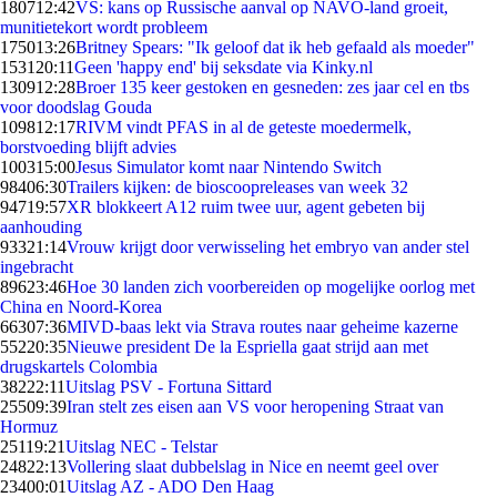
1807
12:42
VS: kans op Russische aanval op NAVO-land groeit,
munitietekort wordt probleem
1750
13:26
Britney Spears: "Ik geloof dat ik heb gefaald als moeder"
1531
20:11
Geen 'happy end' bij seksdate via Kinky.nl
1309
12:28
Broer 135 keer gestoken en gesneden: zes jaar cel en tbs
voor doodslag Gouda
1098
12:17
RIVM vindt PFAS in al de geteste moedermelk,
borstvoeding blijft advies
1003
15:00
Jesus Simulator komt naar Nintendo Switch
984
06:30
Trailers kijken: de bioscoopreleases van week 32
947
19:57
XR blokkeert A12 ruim twee uur, agent gebeten bij
aanhouding
933
21:14
Vrouw krijgt door verwisseling het embryo van ander stel
ingebracht
896
23:46
Hoe 30 landen zich voorbereiden op mogelijke oorlog met
China en Noord-Korea
663
07:36
MIVD-baas lekt via Strava routes naar geheime kazerne
552
20:35
Nieuwe president De la Espriella gaat strijd aan met
drugskartels Colombia
382
22:11
Uitslag PSV - Fortuna Sittard
255
09:39
Iran stelt zes eisen aan VS voor heropening Straat van
Hormuz
251
19:21
Uitslag NEC - Telstar
248
22:13
Vollering slaat dubbelslag in Nice en neemt geel over
234
00:01
Uitslag AZ - ADO Den Haag