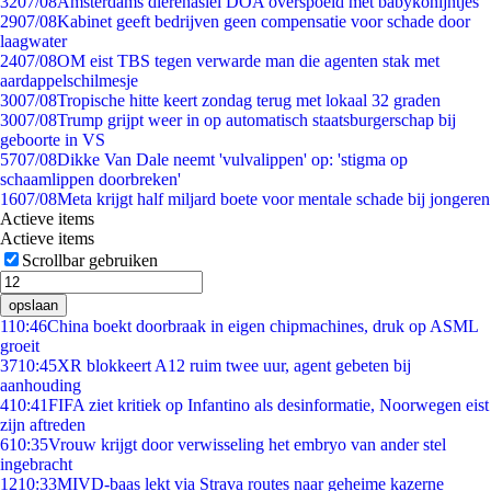
32
07/08
Amsterdams dierenasiel DOA overspoeld met babykonijntjes
29
07/08
Kabinet geeft bedrijven geen compensatie voor schade door
laagwater
24
07/08
OM eist TBS tegen verwarde man die agenten stak met
aardappelschilmesje
30
07/08
Tropische hitte keert zondag terug met lokaal 32 graden
30
07/08
Trump grijpt weer in op automatisch staatsburgerschap bij
geboorte in VS
57
07/08
Dikke Van Dale neemt 'vulvalippen' op: 'stigma op
schaamlippen doorbreken'
16
07/08
Meta krijgt half miljard boete voor mentale schade bij jongeren
Actieve items
Actieve items
Scrollbar gebruiken
opslaan
1
10:46
China boekt doorbraak in eigen chipmachines, druk op ASML
groeit
37
10:45
XR blokkeert A12 ruim twee uur, agent gebeten bij
aanhouding
4
10:41
FIFA ziet kritiek op Infantino als desinformatie, Noorwegen eist
zijn aftreden
6
10:35
Vrouw krijgt door verwisseling het embryo van ander stel
ingebracht
12
10:33
MIVD-baas lekt via Strava routes naar geheime kazerne