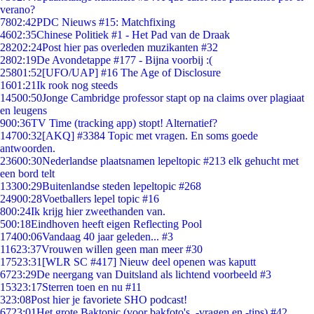
verano?
78
02:42
PDC Nieuws #15: Matchfixing
46
02:35
Chinese Politiek #1 - Het Pad van de Draak
282
02:24
Post hier pas overleden muzikanten #32
28
02:19
De Avondetappe #177 - Bijna voorbij :(
258
01:52
[UFO/UAP] #16 The Age of Disclosure
16
01:21
Ik rook nog steeds
145
00:50
Jonge Cambridge professor stapt op na claims over plagiaat
en leugens
9
00:36
TV Time (tracking app) stopt! Alternatief?
147
00:32
[AKQ] #3384 Topic met vragen. En soms goede
antwoorden.
236
00:30
Nederlandse plaatsnamen lepeltopic #213 elk gehucht met
een bord telt
133
00:29
Buitenlandse steden lepeltopic #268
249
00:28
Voetballers lepel topic #16
8
00:24
Ik krijg hier zweethanden van.
5
00:18
Eindhoven heeft eigen Reflecting Pool
174
00:06
Vandaag 40 jaar geleden... #3
116
23:37
Vrouwen willen geen man meer #30
175
23:31
[WLR SC #417] Nieuw deel openen was kaputt
67
23:29
De neergang van Duitsland als lichtend voorbeeld #3
153
23:17
Sterren toen en nu #11
3
23:08
Post hier je favoriete SHO podcast!
67
23:01
Het grote Baktopic (voor bakfoto's, -vragen en -tips) #42