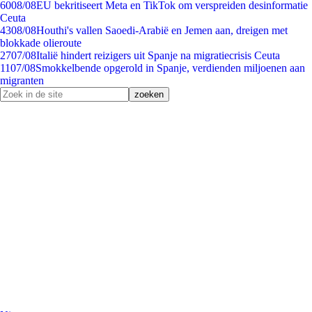
60
08/08
EU bekritiseert Meta en TikTok om verspreiden desinformatie
Ceuta
43
08/08
Houthi's vallen Saoedi-Arabië en Jemen aan, dreigen met
blokkade olieroute
27
07/08
Italië hindert reizigers uit Spanje na migratiecrisis Ceuta
11
07/08
Smokkelbende opgerold in Spanje, verdienden miljoenen aan
migranten