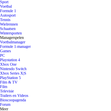
Sport
Voetbal
Formule 1
Autosport
Tennis
Wielrennen
Schaatsen
Wintersporten
Managerspelen
Voetbalmanager
Formule 1-manager
Games
PC
Playstation 4
Xbox One
Nintendo Switch
Xbox Series X|S
PlayStation 5
Film & TV
Film
Televisie
Trailers en Videos
Bioscoopagenda
Forum
Meer