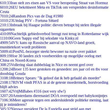
6
10:33
Iran stelt zes eisen aan VS voor heropening Straat van Hormuz
60
10:26
EU bekritiseert Meta en TikTok om verspreiden desinformatie
Ceuta
70
10:24
Random Pics van de Dag #1980
10
10:23
Uitslag PSV - Fortuna Sittard
2
10:13
Inbraak bij Haagse politie: dieven betrapt bij stelen illegale
sigaretten
4
10:09
Nachtelijk gebiedsverbod brengt rust terug in Rotterdamse wijk
11
10:06
Geen 'happy end' bij seksdate via Kinky.nl
49
09:54
VS: kans op Russische aanval op NAVO-land groeit,
munitietekort wordt probleem
50
09:41
PostNL-bezorger steekt bewoner na ruzie over pakket
8
09:19
Hoe 30 landen zich voorbereiden op mogelijke oorlog met
China en Noord-Korea
3
08:25
Vollering slaat dubbelslag in Nice en neemt geel over
12
08:24
Broer 135 keer gestoken en gesneden: zes jaar cel en tbs voor
doodslag Gouda
31
08:18
Britney Spears: "Ik geloof dat ik heb gefaald als moeder"
21
08:17
RIVM vindt PFAS in al de geteste moedermelk, borstvoeding
blijft advies
16
07:42
VrijMiBabes #316 (not very sfw!)
32
07:20
Amsterdams dierenasiel DOA overspoeld met babykonijntjes
71
06:36
Meer agressie tegen een andersluidende politieke mening, laat
jij je intimideren?
5
05:32
Nieuwe president De la Espriella gaat strijd aan met