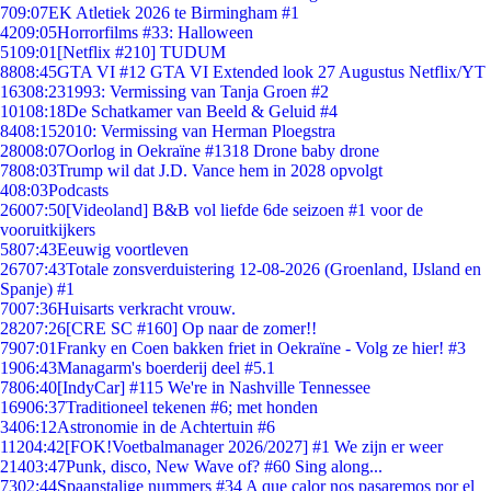
7
09:07
EK Atletiek 2026 te Birmingham #1
42
09:05
Horrorfilms #33: Halloween
51
09:01
[Netflix #210] TUDUM
88
08:45
GTA VI #12 GTA VI Extended look 27 Augustus Netflix/YT
163
08:23
1993: Vermissing van Tanja Groen #2
101
08:18
De Schatkamer van Beeld & Geluid #4
84
08:15
2010: Vermissing van Herman Ploegstra
280
08:07
Oorlog in Oekraïne #1318 Drone baby drone
78
08:03
Trump wil dat J.D. Vance hem in 2028 opvolgt
4
08:03
Podcasts
260
07:50
[Videoland] B&B vol liefde 6de seizoen #1 voor de
vooruitkijkers
58
07:43
Eeuwig voortleven
267
07:43
Totale zonsverduistering 12-08-2026 (Groenland, IJsland en
Spanje) #1
70
07:36
Huisarts verkracht vrouw.
282
07:26
[CRE SC #160] Op naar de zomer!!
79
07:01
Franky en Coen bakken friet in Oekraïne - Volg ze hier! #3
19
06:43
Managarm's boerderij deel #5.1
78
06:40
[IndyCar] #115 We're in Nashville Tennessee
169
06:37
Traditioneel tekenen #6; met honden
34
06:12
Astronomie in de Achtertuin #6
112
04:42
[FOK!Voetbalmanager 2026/2027] #1 We zijn er weer
214
03:47
Punk, disco, New Wave of? #60 Sing along...
73
02:44
Spaanstalige nummers #34 A que calor nos pasaremos por el