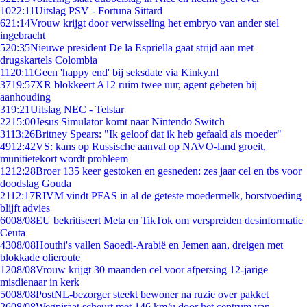
10
22:11
Uitslag PSV - Fortuna Sittard
6
21:14
Vrouw krijgt door verwisseling het embryo van ander stel
ingebracht
5
20:35
Nieuwe president De la Espriella gaat strijd aan met
drugskartels Colombia
11
20:11
Geen 'happy end' bij seksdate via Kinky.nl
37
19:57
XR blokkeert A12 ruim twee uur, agent gebeten bij
aanhouding
3
19:21
Uitslag NEC - Telstar
22
15:00
Jesus Simulator komt naar Nintendo Switch
31
13:26
Britney Spears: "Ik geloof dat ik heb gefaald als moeder"
49
12:42
VS: kans op Russische aanval op NAVO-land groeit,
munitietekort wordt probleem
12
12:28
Broer 135 keer gestoken en gesneden: zes jaar cel en tbs voor
doodslag Gouda
21
12:17
RIVM vindt PFAS in al de geteste moedermelk, borstvoeding
blijft advies
60
08/08
EU bekritiseert Meta en TikTok om verspreiden desinformatie
Ceuta
43
08/08
Houthi's vallen Saoedi-Arabië en Jemen aan, dreigen met
blokkade olieroute
12
08/08
Vrouw krijgt 30 maanden cel voor afpersing 12-jarige
misdienaar in kerk
50
08/08
PostNL-bezorger steekt bewoner na ruzie over pakket
26
08/08
Wegpiraat scheurt met 146 km/u door het centrum van