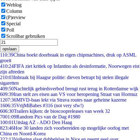
Weblog
Column
(P)review
Special
Poll
Scrollbar gebruiken
opslaan
1
10:39
China boekt doorbraak in eigen chipmachines, druk op ASML
groeit
4
10:24
FIFA ziet kritiek op Infantino als desinformatie, Noorwegen eist
zijn aftreden
2
10:03
Inbraak bij Haagse politie: dieven betrapt bij stelen illegale
sigaretten
4
09:50
Nachtelijk gebiedsverbod brengt rust terug in Rotterdamse wijk
6
09:39
Iran stelt zes eisen aan VS voor heropening Straat van Hormuz
12
07:36
MIVD-baas lekt via Strava routes naar geheime kazerne
16
06:35
VrijMiBabes #316 (not very sfw!)
6
06:30
Trailers kijken: de bioscoopreleases van week 32
70
01:09
Random Pics van de Dag #1980
1
00:01
Uitslag AZ - ADO Den Haag
8
23:46
Hoe 30 landen zich voorbereiden op mogelijke oorlog met
China en Noord-Korea
3
22:13
Vollering slaat dubbelslag in Nice en neemt geel over