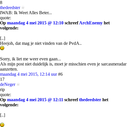
8
thedeedster
IWAB: Ik Weet Alles Beter...
quote:
Op
maandag 4 mei 2015 @ 12:10
schreef
ArchEnemy
het
volgende:
[..]
Heejoh, dat mag je niet vinden van de PvdA..
Sorry, ik liet me weer even gaan...
Als mijn post niet duidelijk is, moet je misschien even je sarcasmeradar
aanzetten.
maandag 4 mei 2015, 12:14 uur
#6
17
deNeger
rip
quote:
Op
maandag 4 mei 2015 @ 12:11
schreef
thedeedster
het
volgende:
[..]