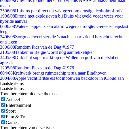
66
06/08
Onlyfans-model met G-cup wil als NASA-ambassadeur naar
maan
25
06/08
Huisarts per direct uit vak gezet om ernstig alcoholmisbruik
19
06/08
Drone met explosieven bij Duits vliegveld voedt vrees voor
hybride aanval
60
06/08
Waterschappen slaan alarm wegens droogte: Gereedschapskist
leeg
24
06/08
Zorgmedewerkster die 's nachts haar vriend bezocht terecht
ontslagen
38
06/08
Random Pics van de Dag #1977
21
05/08
Tanken in België wordt nóg aantrekkelijker
34
05/08
Dirk sluit supermarkt op de Wallen na golf van diefstal en
agressie
12
05/08
Random Pics van de Dag #1976
6
04/08
Kraftwerk brengt ruimteschip terug naar Eindhoven
20
04/08
Apple vecht Britse eis tot inbouwen backdoor in iCloud aan
Laatste items
Laatste items
Toon berichten uit deze thema's
Actueel
Entertainment
Sport
Film & Tv
Games
Toon berichten van deze types