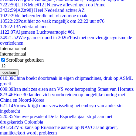
72
22:59
[Lil Kleine#12] Nieuwe afleveringen op Prime
34
22:59
[AZ#98] Heel Nederland achter AZ
19
22:29
de beheerder die mij oh zo moe maakt.
185
22:22
Post hier zo vaak mogelijk om 22:22 uur #76
126
22:13
Nederland toen
11
22:07
Algemeen Luchtvaarttopic #61
249
21:52
Wie gaan er dood in 2026?Post met een vleugje cynisme de
overledenen.
Internationaal
Internationaal
Scrollbar gebruiken
opslaan
0
10:39
China boekt doorbraak in eigen chipmachines, druk op ASML
groeit
6
09:39
Iran stelt zes eisen aan VS voor heropening Straat van Hormuz
8
23:46
Hoe 30 landen zich voorbereiden op mogelijke oorlog met
China en Noord-Korea
6
21:14
Vrouw krijgt door verwisseling het embryo van ander stel
ingebracht
5
20:35
Nieuwe president De la Espriella gaat strijd aan met
drugskartels Colombia
49
12:42
VS: kans op Russische aanval op NAVO-land groeit,
munitietekort wordt probleem