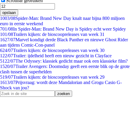
Scrollbar gebruiken
opslaan
10
03/08
Spider-Man: Brand New Day knalt naar bijna 800 miljoen
euro in eerste weekend
7
01/08
In Spider-Man: Brand New Day is Spidey echt weer Spidey
1
01/08
Trailers kijken: de bioscoopreleases van week 31
16
27/07
Marvel kondigt derde Black Panther en nieuwe Ghost Rider
aan tijdens Comic-Con-panel
6
24/07
Trailers kijken: de bioscoopreleases van week 30
1
22/07
Trailer: ijdelheid heeft een nieuw gezicht in Clayface
51
22/07
The Odyssey: klassiek gedicht maar ook een klassieke film?
15
20/07
Trailer Avengers: Doomsday geeft een eerste blik op de grote
clash tussen de superhelden
5
19/07
Trailers kijken: de bioscoopreleases van week 29
16
13/07
Prijsvraag: wordt deze Mandalorian and Grogu Casio G-
Shock van jou?