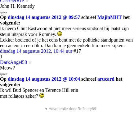
CasselerRIP
John H. Kennedy
quote:
Op
dinsdag 14 augustus 2012 @ 09:57
schreef
MajinMHT
het
volgende:
Ik neem Clint Eastwood al niet meer serieus sindsdat hij laatst zijn
steun uitsprak voor Romney.
Lekker boeiend of je het eens bent met de politieke standpunten van
een acteur in een film. Dan kan je geen enkele film meer kijken.
dinsdag 14 augustus 2012, 10:44 uur
#17
1
DarkAngel58
Meow?
quote:
Op
dinsdag 14 augustus 2012 @ 10:04
schreef
arucard
het
volgende:
Ik wil Bud Spencer en Terence Hill erin
met rollators zeker?
▼ Advertentie door Refinery89