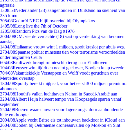
agressie
13
08:53
Nederlander (23) aangehouden in Duitsland na snelheid van
235 km/u
3
05/08
Gedurfd NEC blijft overeind bij Olympiakos
14
05/08
Long live the 7th of October
12
05/08
Random Pics van de Dag #1976
20
04/08
OM: vierde verdachte (18) vast op verdenking van beramen
aanslag
14
04/08
Italiaanse vrouw wint 1 miljoen, gooit kraslot per abuis weg
27
04/08
Spaanse politie: minstens tien voor terrorisme veroordeelden
onder migranten Ceuta
6
04/08
Kraftwerk brengt ruimteschip terug naar Eindhoven
1
04/08
Reusser wint tijdrit en neemt geel over, Nooijen knap tweede
7
04/08
Vakantiekiekje Verstappen en Wolff voedt geruchten over
Mercedes-overstap
18
04/08
Spotify bereikt mijlpaal, voor het eerst 300 miljoen premium-
abonnees
27
04/08
Houthi's vallen luchthaven Najran in Saoedi-Arabië aan
32
04/08
Albert Heijn halveert tempo van Koopzegels sparen vanaf
september
55
04/08
Boeren waarschuwen voor lagere oogst door aanhoudende
hitte en droogte
20
04/08
Apple vecht Britse eis tot inbouwen backdoor in iCloud aan
26
04/08
Doden bij Oekraïense droneaanvallen op Moskou en Sint-