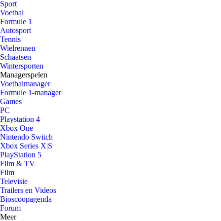
Sport
Voetbal
Formule 1
Autosport
Tennis
Wielrennen
Schaatsen
Wintersporten
Managerspelen
Voetbalmanager
Formule 1-manager
Games
PC
Playstation 4
Xbox One
Nintendo Switch
Xbox Series X|S
PlayStation 5
Film & TV
Film
Televisie
Trailers en Videos
Bioscoopagenda
Forum
Meer