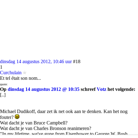
dinsdag 14 augustus 2012, 10:46 uur
#18
1
Curchulain
Et tel était son nom...
quote:
Op
dinsdag 14 augustus 2012 @ 10:35
schreef
Votz
het volgende:
[..]
Michael Dudikoff, daar zet ik net ook aan te denken. Kan het nog
fouter?
Wat dacht je van Bruce Campbell?
Wat dacht je van Charles Bronson reanimeren?
"In my lifetime, we've gone from Eisenhower to George W. Bush.