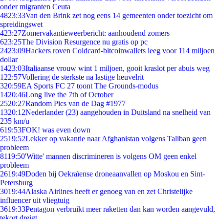
onder migranten Ceuta
48
23:33
Van den Brink zet nog eens 14 gemeenten onder toezicht om
spreidingswet
4
23:27
Zomervakantieweerbericht: aanhoudend zomers
6
23:25
The Division Resurgence nu gratis op pc
24
23:09
Hackers roven Coldcard-bitcoinwallets leeg voor 114 miljoen
dollar
14
23:03
Italiaanse vrouw wint 1 miljoen, gooit kraslot per abuis weg
1
22:57
Vollering de sterkste na lastige heuvelrit
3
20:59
EA Sports FC 27 toont The Grounds-modus
14
20:46
Long live the 7th of October
25
20:27
Random Pics van de Dag #1977
13
20:12
Nederlander (23) aangehouden in Duitsland na snelheid van
235 km/u
6
19:53
FOK! was even down
25
19:52
Lekker op vakantie naar Afghanistan volgens Taliban geen
probleem
81
19:50
'Witte' mannen discrimineren is volgens OM geen enkel
probleem
26
19:49
Doden bij Oekraïense droneaanvallen op Moskou en Sint-
Petersburg
30
19:44
Alaska Airlines heeft er genoeg van en zet Christelijke
influencer uit vliegtuig
36
19:33
Pentagon verbruikt meer raketten dan kan worden aangevuld,
tekort dreigt