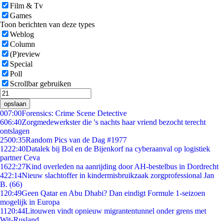
Film & Tv
Games
Toon berichten van deze types
Weblog
Column
(P)review
Special
Poll
Scrollbar gebruiken
opslaan
0
07:00
Forensics: Crime Scene Detective
6
06:40
Zorgmedewerkster die 's nachts haar vriend bezocht terecht
ontslagen
25
00:35
Random Pics van de Dag #1977
12
22:40
Datalek bij Bol en de Bijenkorf na cyberaanval op logistiek
partner Ceva
16
22:27
Kind overleden na aanrijding door AH-bestelbus in Dordrecht
4
22:14
Nieuw slachtoffer in kindermisbruikzaak zorgprofessional Jan
B. (66)
1
20:49
Geen Qatar en Abu Dhabi? Dan eindigt Formule 1-seizoen
mogelijk in Europa
11
20:44
Litouwen vindt opnieuw migrantentunnel onder grens met
Wit-Rusland