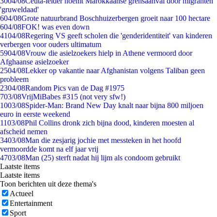
30
04/08
Ceuta-leider noemt Marokkaanse grensaanval door migranten
'gruweldaad'
6
04/08
Grote natuurbrand Boschhuizerbergen groeit naar 100 hectare
6
04/08
FOK! was even down
41
04/08
Regering VS geeft scholen die 'genderidentiteit' van kinderen
verbergen voor ouders ultimatum
59
04/08
Vrouw die asielzoekers hielp in Athene vermoord door
Afghaanse asielzoeker
25
04/08
Lekker op vakantie naar Afghanistan volgens Taliban geen
probleem
23
04/08
Random Pics van de Dag #1975
7
03/08
VrijMiBabes #315 (not very sfw!)
10
03/08
Spider-Man: Brand New Day knalt naar bijna 800 miljoen
euro in eerste weekend
11
03/08
Phil Collins dronk zich bijna dood, kinderen moesten al
afscheid nemen
34
03/08
Man die zesjarig jochie met messteken in het hoofd
vermoordde komt na elf jaar vrij
47
03/08
Man (25) sterft nadat hij lijm als condoom gebruikt
Laatste items
Laatste items
Toon berichten uit deze thema's
Actueel
Entertainment
Sport