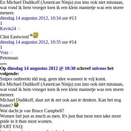
En Michael Dudikoff (American Ninja) zou imo ook niet misstaan,
wat vond ik hem vroeger toen ik een klein mannetje was een stoere
meneer.
dinsdag 14 augustus 2012, 10:34 uur
#13
1
Kevin24
Clint Eastwood
dinsdag 14 augustus 2012, 10:35 uur
#14
1
Votz
Petomaan
quote:
Op
dinsdag 14 augustus 2012 @ 10:30
schreef
snivoos
het
volgende:
Snipes ontbreekt idd nog. geen idee wanneer ie vrij komt.
En Michael Dudikoff (American Ninja) zou imo ook niet misstaan,
wat vond ik hem vroeger toen ik een klein mannetje was een stoere
meneer.
Michael Dudikoff, daar zet ik net ook aan te denken. Kan het nog
fouter?
Wat dacht je van Bruce Campbell?
Women fart just as much as men. It's just that most men take more
pride in it than most women.
FART FAQ: