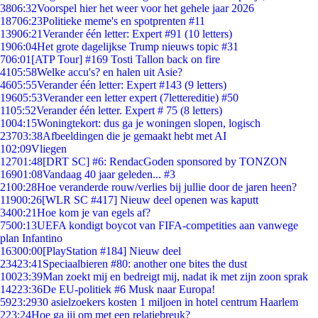
38
06:32
Voorspel hier het weer voor het gehele jaar 2026
187
06:23
Politieke meme's en spotprenten #11
139
06:21
Verander één letter: Expert #91 (10 letters)
19
06:04
Het grote dagelijkse Trump nieuws topic #31
7
06:01
[ATP Tour] #169 Tosti Tallon back on fire
41
05:58
Welke accu's? en halen uit Asie?
46
05:55
Verander één letter: Expert #143 (9 letters)
196
05:53
Verander een letter expert (7lettereditie) #50
11
05:52
Verander één letter. Expert # 75 (8 letters)
10
04:15
Woningtekort: dus ga je woningen slopen, logisch
237
03:38
Afbeeldingen die je gemaakt hebt met AI
1
02:09
Vliegen
127
01:48
[DRT SC] #6: RendacGoden sponsored by TONZON
169
01:08
Vandaag 40 jaar geleden... #3
21
00:28
Hoe veranderde rouw/verlies bij jullie door de jaren heen?
119
00:26
[WLR SC #417] Nieuw deel openen was kaputt
34
00:21
Hoe kom je van egels af?
75
00:13
UEFA kondigt boycot van FIFA-competities aan vanwege
plan Infantino
163
00:00
[PlayStation #184] Nieuw deel
234
23:41
Speciaalbieren #80: another one bites the dust
100
23:39
Man zoekt mij en bedreigt mij, nadat ik met zijn zoon sprak
142
23:36
De EU-politiek #6 Musk naar Europa!
59
23:29
30 asielzoekers kosten 1 miljoen in hotel centrum Haarlem
2
23:24
Hoe ga jij om met een relatiebreuk?