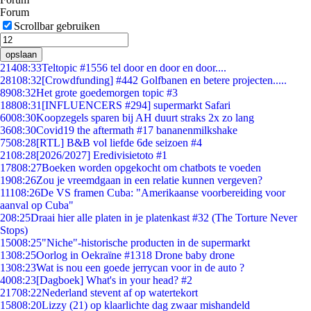
Forum
Scrollbar gebruiken
opslaan
214
08:33
Teltopic #1556 tel door en door en door....
281
08:32
[Crowdfunding] #442 Golfbanen en betere projecten.....
89
08:32
Het grote goedemorgen topic #3
188
08:31
[INFLUENCERS #294] supermarkt Safari
60
08:30
Koopzegels sparen bij AH duurt straks 2x zo lang
36
08:30
Covid19 the aftermath #17 bananenmilkshake
75
08:28
[RTL] B&B vol liefde 6de seizoen #4
21
08:28
[2026/2027] Eredivisietoto #1
178
08:27
Boeken worden opgekocht om chatbots te voeden
19
08:26
Zou je vreemdgaan in een relatie kunnen vergeven?
111
08:26
De VS framen Cuba: "Amerikaanse voorbereiding voor
aanval op Cuba"
2
08:25
Draai hier alle platen in je platenkast #32 (The Torture Never
Stops)
150
08:25
"Niche"-historische producten in de supermarkt
13
08:25
Oorlog in Oekraïne #1318 Drone baby drone
13
08:23
Wat is nou een goede jerrycan voor in de auto ?
40
08:23
[Dagboek] What's in your head? #2
217
08:22
Nederland stevent af op watertekort
158
08:20
Lizzy (21) op klaarlichte dag zwaar mishandeld