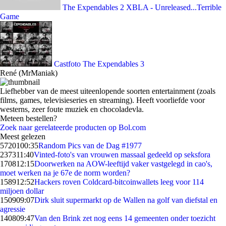
The Expendables 2 XBLA - Unreleased...Terrible
Game
Castfoto The Expendables 3
René (MrManiak)
Liefhebber van de meest uiteenlopende soorten entertainment (zoals
films, games, televisieseries en streaming). Heeft voorliefde voor
westerns, zeer foute muziek en chocoladevla.
Meteen bestellen?
Zoek naar gerelateerde producten op Bol.com
Meest gelezen
57201
00:35
Random Pics van de Dag #1977
2373
11:40
Vinted-foto's van vrouwen massaal gedeeld op seksfora
1708
12:15
Doorwerken na AOW-leeftijd vaker vastgelegd in cao's,
moet werken na je 67e de norm worden?
1589
12:52
Hackers roven Coldcard-bitcoinwallets leeg voor 114
miljoen dollar
1509
09:07
Dirk sluit supermarkt op de Wallen na golf van diefstal en
agressie
1408
09:47
Van den Brink zet nog eens 14 gemeenten onder toezicht