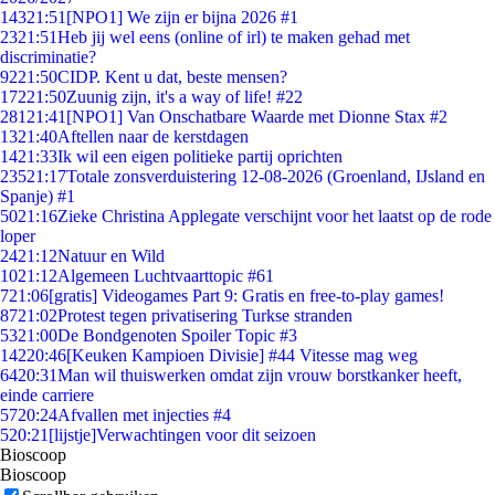
143
21:51
[NPO1] We zijn er bijna 2026 #1
23
21:51
Heb jij wel eens (online of irl) te maken gehad met
discriminatie?
92
21:50
CIDP. Kent u dat, beste mensen?
172
21:50
Zuunig zijn, it's a way of life! #22
281
21:41
[NPO1] Van Onschatbare Waarde met Dionne Stax #2
13
21:40
Aftellen naar de kerstdagen
14
21:33
Ik wil een eigen politieke partij oprichten
235
21:17
Totale zonsverduistering 12-08-2026 (Groenland, IJsland en
Spanje) #1
50
21:16
Zieke Christina Applegate verschijnt voor het laatst op de rode
loper
24
21:12
Natuur en Wild
10
21:12
Algemeen Luchtvaarttopic #61
7
21:06
[gratis] Videogames Part 9: Gratis en free-to-play games!
87
21:02
Protest tegen privatisering Turkse stranden
53
21:00
De Bondgenoten Spoiler Topic #3
142
20:46
[Keuken Kampioen Divisie] #44 Vitesse mag weg
64
20:31
Man wil thuiswerken omdat zijn vrouw borstkanker heeft,
einde carriere
57
20:24
Afvallen met injecties #4
5
20:21
[lijstje]Verwachtingen voor dit seizoen
Bioscoop
Bioscoop