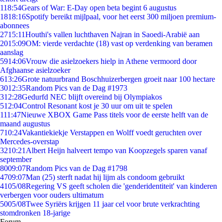
1
18:54
Gears of War: E-Day open beta begint 6 augustus
18
18:16
Spotify bereikt mijlpaal, voor het eerst 300 miljoen premium-
abonnees
27
15:11
Houthi's vallen luchthaven Najran in Saoedi-Arabië aan
20
15:09
OM: vierde verdachte (18) vast op verdenking van beramen
aanslag
59
14:06
Vrouw die asielzoekers hielp in Athene vermoord door
Afghaanse asielzoeker
6
13:26
Grote natuurbrand Boschhuizerbergen groeit naar 100 hectare
30
12:35
Random Pics van de Dag #1973
3
12:28
Gedurfd NEC blijft overeind bij Olympiakos
5
12:04
Control Resonant kost je 30 uur om uit te spelen
1
11:47
Nieuwe XBOX Game Pass titels voor de eerste helft van de
maand augustus
7
10:24
Vakantiekiekje Verstappen en Wolff voedt geruchten over
Mercedes-overstap
32
10:21
Albert Heijn halveert tempo van Koopzegels sparen vanaf
september
80
09:07
Random Pics van de Dag #1798
47
09:07
Man (25) sterft nadat hij lijm als condoom gebruikt
41
05/08
Regering VS geeft scholen die 'genderidentiteit' van kinderen
verbergen voor ouders ultimatum
50
05/08
Twee Syriërs krijgen 11 jaar cel voor brute verkrachting
stomdronken 18-jarige
Forum