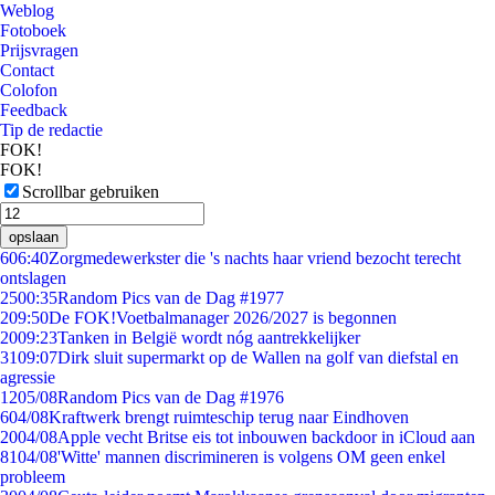
Weblog
Fotoboek
Prijsvragen
Contact
Colofon
Feedback
Tip de redactie
FOK!
FOK!
Scrollbar gebruiken
opslaan
6
06:40
Zorgmedewerkster die 's nachts haar vriend bezocht terecht
ontslagen
25
00:35
Random Pics van de Dag #1977
2
09:50
De FOK!Voetbalmanager 2026/2027 is begonnen
20
09:23
Tanken in België wordt nóg aantrekkelijker
31
09:07
Dirk sluit supermarkt op de Wallen na golf van diefstal en
agressie
12
05/08
Random Pics van de Dag #1976
6
04/08
Kraftwerk brengt ruimteschip terug naar Eindhoven
20
04/08
Apple vecht Britse eis tot inbouwen backdoor in iCloud aan
81
04/08
'Witte' mannen discrimineren is volgens OM geen enkel
probleem