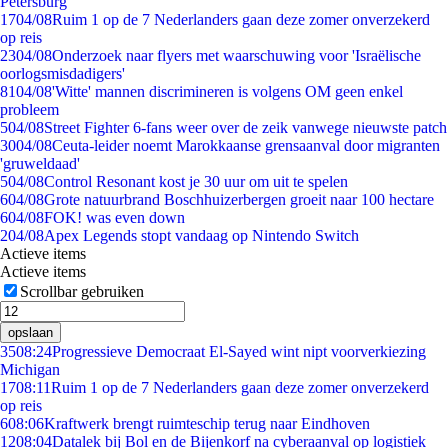
Petersburg
17
04/08
Ruim 1 op de 7 Nederlanders gaan deze zomer onverzekerd
op reis
23
04/08
Onderzoek naar flyers met waarschuwing voor 'Israëlische
oorlogsmisdadigers'
81
04/08
'Witte' mannen discrimineren is volgens OM geen enkel
probleem
5
04/08
Street Fighter 6-fans weer over de zeik vanwege nieuwste patch
30
04/08
Ceuta-leider noemt Marokkaanse grensaanval door migranten
'gruweldaad'
5
04/08
Control Resonant kost je 30 uur om uit te spelen
6
04/08
Grote natuurbrand Boschhuizerbergen groeit naar 100 hectare
6
04/08
FOK! was even down
2
04/08
Apex Legends stopt vandaag op Nintendo Switch
Actieve items
Actieve items
Scrollbar gebruiken
opslaan
35
08:24
Progressieve Democraat El-Sayed wint nipt voorverkiezing
Michigan
17
08:11
Ruim 1 op de 7 Nederlanders gaan deze zomer onverzekerd
op reis
6
08:06
Kraftwerk brengt ruimteschip terug naar Eindhoven
12
08:04
Datalek bij Bol en de Bijenkorf na cyberaanval op logistiek