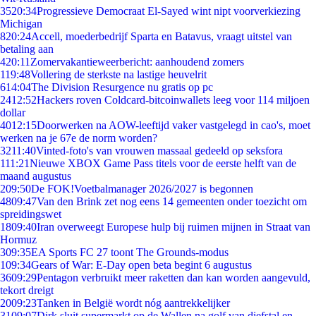
35
20:34
Progressieve Democraat El-Sayed wint nipt voorverkiezing
Michigan
8
20:24
Accell, moederbedrijf Sparta en Batavus, vraagt uitstel van
betaling aan
4
20:11
Zomervakantieweerbericht: aanhoudend zomers
1
19:48
Vollering de sterkste na lastige heuvelrit
6
14:04
The Division Resurgence nu gratis op pc
24
12:52
Hackers roven Coldcard-bitcoinwallets leeg voor 114 miljoen
dollar
40
12:15
Doorwerken na AOW-leeftijd vaker vastgelegd in cao's, moet
werken na je 67e de norm worden?
32
11:40
Vinted-foto's van vrouwen massaal gedeeld op seksfora
1
11:21
Nieuwe XBOX Game Pass titels voor de eerste helft van de
maand augustus
2
09:50
De FOK!Voetbalmanager 2026/2027 is begonnen
48
09:47
Van den Brink zet nog eens 14 gemeenten onder toezicht om
spreidingswet
18
09:40
Iran overweegt Europese hulp bij ruimen mijnen in Straat van
Hormuz
3
09:35
EA Sports FC 27 toont The Grounds-modus
1
09:34
Gears of War: E-Day open beta begint 6 augustus
36
09:29
Pentagon verbruikt meer raketten dan kan worden aangevuld,
tekort dreigt
20
09:23
Tanken in België wordt nóg aantrekkelijker
31
09:07
Dirk sluit supermarkt op de Wallen na golf van diefstal en