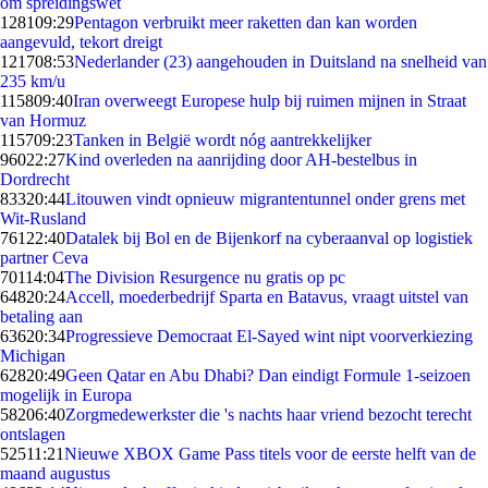
om spreidingswet
1281
09:29
Pentagon verbruikt meer raketten dan kan worden
aangevuld, tekort dreigt
1217
08:53
Nederlander (23) aangehouden in Duitsland na snelheid van
235 km/u
1158
09:40
Iran overweegt Europese hulp bij ruimen mijnen in Straat
van Hormuz
1157
09:23
Tanken in België wordt nóg aantrekkelijker
960
22:27
Kind overleden na aanrijding door AH-bestelbus in
Dordrecht
833
20:44
Litouwen vindt opnieuw migrantentunnel onder grens met
Wit-Rusland
761
22:40
Datalek bij Bol en de Bijenkorf na cyberaanval op logistiek
partner Ceva
701
14:04
The Division Resurgence nu gratis op pc
648
20:24
Accell, moederbedrijf Sparta en Batavus, vraagt uitstel van
betaling aan
636
20:34
Progressieve Democraat El-Sayed wint nipt voorverkiezing
Michigan
628
20:49
Geen Qatar en Abu Dhabi? Dan eindigt Formule 1-seizoen
mogelijk in Europa
582
06:40
Zorgmedewerkster die 's nachts haar vriend bezocht terecht
ontslagen
525
11:21
Nieuwe XBOX Game Pass titels voor de eerste helft van de
maand augustus