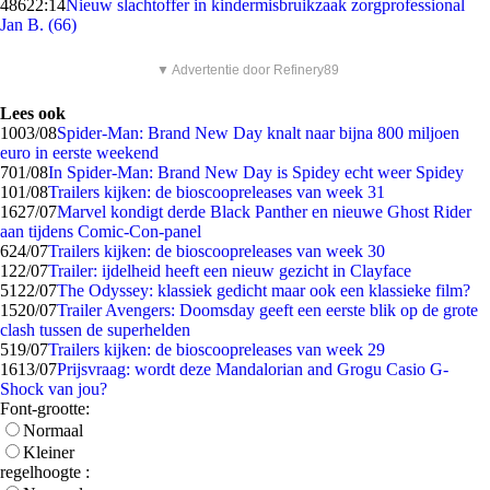
486
22:14
Nieuw slachtoffer in kindermisbruikzaak zorgprofessional
Jan B. (66)
▼ Advertentie door Refinery89
Lees ook
10
03/08
Spider-Man: Brand New Day knalt naar bijna 800 miljoen
euro in eerste weekend
7
01/08
In Spider-Man: Brand New Day is Spidey echt weer Spidey
1
01/08
Trailers kijken: de bioscoopreleases van week 31
16
27/07
Marvel kondigt derde Black Panther en nieuwe Ghost Rider
aan tijdens Comic-Con-panel
6
24/07
Trailers kijken: de bioscoopreleases van week 30
1
22/07
Trailer: ijdelheid heeft een nieuw gezicht in Clayface
51
22/07
The Odyssey: klassiek gedicht maar ook een klassieke film?
15
20/07
Trailer Avengers: Doomsday geeft een eerste blik op de grote
clash tussen de superhelden
5
19/07
Trailers kijken: de bioscoopreleases van week 29
16
13/07
Prijsvraag: wordt deze Mandalorian and Grogu Casio G-
Shock van jou?
Font-grootte:
Normaal
Kleiner
regelhoogte :