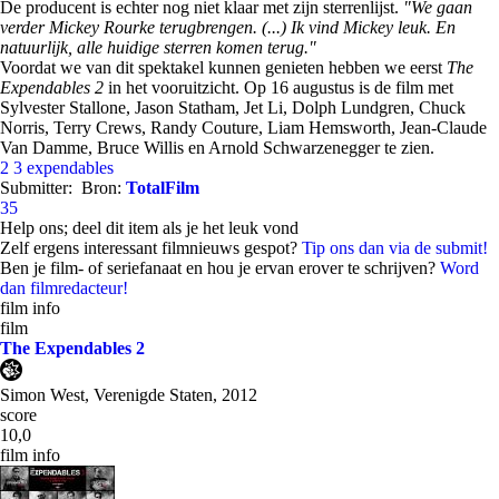
De producent is echter nog niet klaar met zijn sterrenlijst.
"We gaan
verder Mickey Rourke terugbrengen. (...) Ik vind Mickey leuk. En
natuurlijk, alle huidige sterren komen terug."
Voordat we van dit spektakel kunnen genieten hebben we eerst
The
Expendables 2
in het vooruitzicht. Op 16 augustus is de film met
Sylvester Stallone, Jason Statham, Jet Li, Dolph Lundgren, Chuck
Norris, Terry Crews, Randy Couture, Liam Hemsworth, Jean-Claude
Van Damme, Bruce Willis en Arnold Schwarzenegger te zien.
2
3
expendables
Submitter:
Bron:
TotalFilm
35
Help ons; deel dit item als je het leuk vond
Zelf ergens interessant filmnieuws gespot?
Tip ons dan via de submit!
Ben je film- of seriefanaat en hou je ervan erover te schrijven?
Word
dan filmredacteur!
film info
film
The Expendables 2
Simon West, Verenigde Staten, 2012
score
10,0
film info