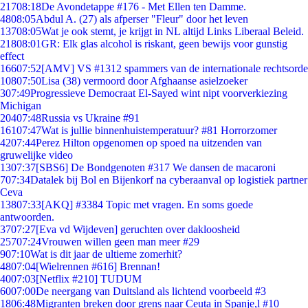
217
08:18
De Avondetappe #176 - Met Ellen ten Damme.
48
08:05
Abdul A. (27) als afperser "Fleur" door het leven
137
08:05
Wat je ook stemt, je krijgt in NL altijd Links Liberaal Beleid.
218
08:01
GR: Elk glas alcohol is riskant, geen bewijs voor gunstig
effect
166
07:52
[AMV] VS #1312 spammers van de internationale rechtsorde
108
07:50
Lisa (38) vermoord door Afghaanse asielzoeker
3
07:49
Progressieve Democraat El-Sayed wint nipt voorverkiezing
Michigan
204
07:48
Russia vs Ukraine #91
161
07:47
Wat is jullie binnenhuistemperatuur? #81 Horrorzomer
42
07:44
Perez Hilton opgenomen op spoed na uitzenden van
gruwelijke video
13
07:37
[SBS6] De Bondgenoten #317 We dansen de macaroni
7
07:34
Datalek bij Bol en Bijenkorf na cyberaanval op logistiek partner
Ceva
138
07:33
[AKQ] #3384 Topic met vragen. En soms goede
antwoorden.
37
07:27
[Eva vd Wijdeven] geruchten over dakloosheid
257
07:24
Vrouwen willen geen man meer #29
9
07:10
Wat is dit jaar de ultieme zomerhit?
48
07:04
[Wielrennen #616] Brennan!
40
07:03
[Netflix #210] TUDUM
60
07:00
De neergang van Duitsland als lichtend voorbeeld #3
18
06:48
Migranten breken door grens naar Ceuta in Spanje,l #10