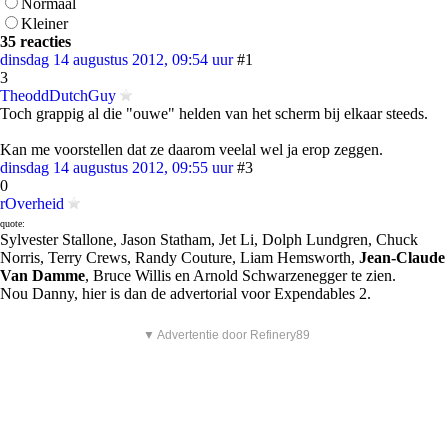
Normaal
Kleiner
35 reacties
dinsdag 14 augustus 2012, 09:54 uur
#1
3
TheoddDutchGuy
Toch grappig al die "ouwe" helden van het scherm bij elkaar steeds.
Kan me voorstellen dat ze daarom veelal wel ja erop zeggen.
dinsdag 14 augustus 2012, 09:55 uur
#3
0
rOverheid
quote:
Sylvester Stallone, Jason Statham, Jet Li, Dolph Lundgren, Chuck
Norris, Terry Crews, Randy Couture, Liam Hemsworth,
Jean-Claude
Van Damme
, Bruce Willis en Arnold Schwarzenegger te zien.
Nou Danny, hier is dan de advertorial voor Expendables 2.
▼ Advertentie door Refinery89