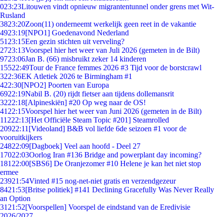
0
23:23
Litouwen vindt opnieuw migrantentunnel onder grens met Wit-
Rusland
38
23:20
Zoon(11) onderneemt werkelijk geen reet in de vakantie
49
23:19
[NPO1] Goedenavond Nederland
51
23:15
Een gezin stichten uit verveling?
27
23:13
Voorspel hier het weer van Juli 2026 (gemeten in de Bilt)
97
23:06
Jan B. (66) misbruikt zeker 14 kinderen
155
22:49
Tour de France femmes 2026 #3 Tijd voor de borstcrawl
3
22:36
EK Atletiek 2026 te Birmingham #1
4
22:30
[NPO2] Poorten van Europa
69
22:19
Nabil B. (20) rijdt fietser aan tijdens dollemansrit
32
22:18
[Alpineskiën] #20 Op weg naar de OS!
41
22:15
Voorspel hier het weer van Juni 2026 (gemeten in de Bilt)
112
22:13
[Het Officiële Steam Topic #201] Steamrolled
209
22:11
[Videoland] B&B vol liefde 6de seizoen #1 voor de
vooruitkijkers
248
22:09
[Dagboek] Veel aan hoofd - Deel 27
170
22:03
Oorlog Iran #136 Bridge and powerplant day incoming?
181
22:00
[SBS6] De Oranjezomer #10 Helene je kan het niet stop
ermee
239
21:54
Vinted #15 nog-net-niet gratis en verzendgezeur
84
21:53
[Britse politiek] #141 Declining Gracefully Was Never Really
an Option
31
21:52
[Voorspellen] Voorspel de eindstand van de Eredivisie
2026/2027