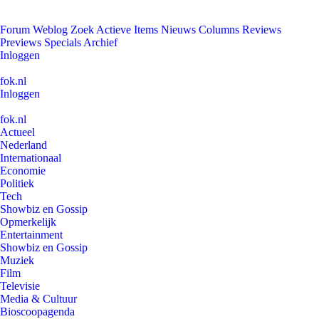
Forum
Weblog
Zoek
Actieve Items
Nieuws
Columns
Reviews
Previews
Specials
Archief
Inloggen
fok.nl
Inloggen
fok.nl
Actueel
Nederland
Internationaal
Economie
Politiek
Tech
Showbiz en Gossip
Opmerkelijk
Entertainment
Showbiz en Gossip
Muziek
Film
Televisie
Media & Cultuur
Bioscoopagenda