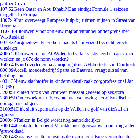
partner Ceva
1
07:52
Geen Qatar en Abu Dhabi? Dan eindigt Formule 1-seizoen
mogelijk in Europa
18
07:49
Iran overweegt Europese hulp bij ruimen mijnen in Straat van
Hormuz
11
07:46
Litouwen vindt opnieuw migrantentunnel onder grens met
Wit-Rusland
6
07:43
Zorgmedewerkster die 's nachts haar vriend bezocht terecht
ontslagen
40
06:59
Doorwerken na AOW-leeftijd vaker vastgelegd in cao's, moet
werken na je 67e de norm worden?
16
06:40
Kind overleden na aanrijding door AH-bestelbus in Dordrecht
8
06:39
Accell, moederbedrijf Sparta en Batavus, vraagt uitstel van
betaling aan
4
03:13
Nieuw slachtoffer in kindermisbruikzaak zorgprofessional Jan
B. (66)
32
00:51
Vinted-foto's van vrouwen massaal gedeeld op seksfora
23
00:51
Onderzoek naar flyers met waarschuwing voor 'Israëlische
oorlogsmisdadigers'
31
00:51
Dirk sluit supermarkt op de Wallen na golf van diefstal en
agressie
20
00:45
Tanken in België wordt nóg aantrekkelijker
30
00:44
Ceuta-leider noemt Marokkaanse grensaanval door migranten
'gruweldaad'
27
00:43
Spaanse politie: minstens tien voor terrorisme veroordeelden