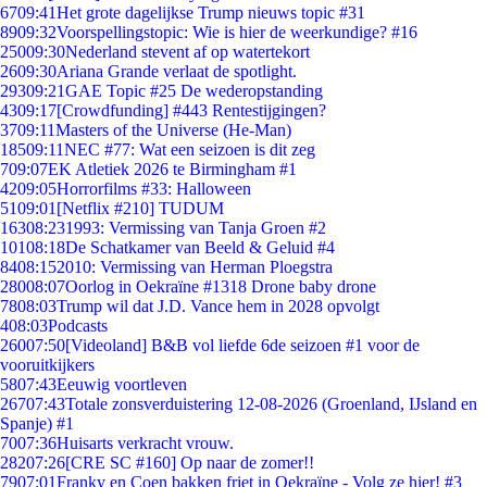
67
09:41
Het grote dagelijkse Trump nieuws topic #31
89
09:32
Voorspellingstopic: Wie is hier de weerkundige? #16
250
09:30
Nederland stevent af op watertekort
26
09:30
Ariana Grande verlaat de spotlight.
293
09:21
GAE Topic #25 De wederopstanding
43
09:17
[Crowdfunding] #443 Rentestijgingen?
37
09:11
Masters of the Universe (He-Man)
185
09:11
NEC #77: Wat een seizoen is dit zeg
7
09:07
EK Atletiek 2026 te Birmingham #1
42
09:05
Horrorfilms #33: Halloween
51
09:01
[Netflix #210] TUDUM
163
08:23
1993: Vermissing van Tanja Groen #2
101
08:18
De Schatkamer van Beeld & Geluid #4
84
08:15
2010: Vermissing van Herman Ploegstra
280
08:07
Oorlog in Oekraïne #1318 Drone baby drone
78
08:03
Trump wil dat J.D. Vance hem in 2028 opvolgt
4
08:03
Podcasts
260
07:50
[Videoland] B&B vol liefde 6de seizoen #1 voor de
vooruitkijkers
58
07:43
Eeuwig voortleven
267
07:43
Totale zonsverduistering 12-08-2026 (Groenland, IJsland en
Spanje) #1
70
07:36
Huisarts verkracht vrouw.
282
07:26
[CRE SC #160] Op naar de zomer!!
79
07:01
Franky en Coen bakken friet in Oekraïne - Volg ze hier! #3