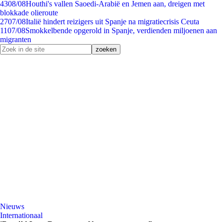
43
08/08
Houthi's vallen Saoedi-Arabië en Jemen aan, dreigen met
blokkade olieroute
27
07/08
Italië hindert reizigers uit Spanje na migratiecrisis Ceuta
11
07/08
Smokkelbende opgerold in Spanje, verdienden miljoenen aan
migranten
Nieuws
Internationaal