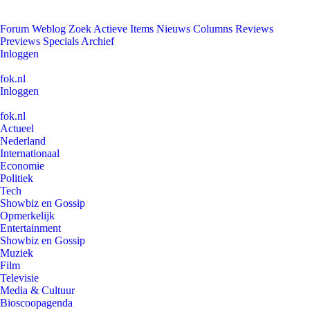
Forum
Weblog
Zoek
Actieve Items
Nieuws
Columns
Reviews
Previews
Specials
Archief
Inloggen
fok.nl
Inloggen
fok.nl
Actueel
Nederland
Internationaal
Economie
Politiek
Tech
Showbiz en Gossip
Opmerkelijk
Entertainment
Showbiz en Gossip
Muziek
Film
Televisie
Media & Cultuur
Bioscoopagenda