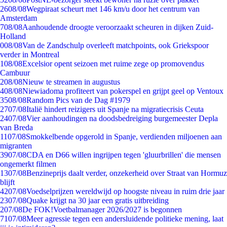
26
08/08
Wegpiraat scheurt met 146 km/u door het centrum van
Amsterdam
7
08/08
Aanhoudende droogte veroorzaakt scheuren in dijken Zuid-
Holland
0
08/08
Van de Zandschulp overleeft matchpoints, ook Griekspoor
verder in Montreal
1
08/08
Excelsior opent seizoen met ruime zege op promovendus
Cambuur
2
08/08
Nieuw te streamen in augustus
4
08/08
Niewiadoma profiteert van pokerspel en grijpt geel op Ventoux
35
08/08
Random Pics van de Dag #1979
27
07/08
Italië hindert reizigers uit Spanje na migratiecrisis Ceuta
24
07/08
Vier aanhoudingen na doodsbedreiging burgemeester Depla
van Breda
11
07/08
Smokkelbende opgerold in Spanje, verdienden miljoenen aan
migranten
39
07/08
CDA en D66 willen ingrijpen tegen 'gluurbrillen' die mensen
ongemerkt filmen
13
07/08
Benzineprijs daalt verder, onzekerheid over Straat van Hormuz
blijft
42
07/08
Voedselprijzen wereldwijd op hoogste niveau in ruim drie jaar
23
07/08
Quake krijgt na 30 jaar een gratis uitbreiding
2
07/08
De FOK!Voetbalmanager 2026/2027 is begonnen
71
07/08
Meer agressie tegen een andersluidende politieke mening, laat