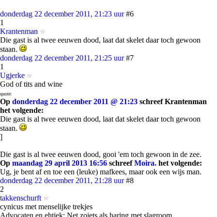
donderdag 22 december 2011, 21:23 uur
#6
1
Krantenman
Die gast is al twee eeuwen dood, laat dat skelet daar toch gewoon
staan.
donderdag 22 december 2011, 21:25 uur
#7
1
Ugjerke
God of tits and wine
quote:
Op
donderdag 22 december 2011 @ 21:23
schreef Krantenman
het volgende:
Die gast is al twee eeuwen dood, laat dat skelet daar toch gewoon
staan.
]
Die gast is al twee eeuwen dood, gooi 'em toch gewoon in de zee.
Op
maandag 29 april 2013 16:56
schreef
Moira.
het volgende:
Ug, je bent af en toe een (leuke) mafkees, maar ook een wijs man.
donderdag 22 december 2011, 21:28 uur
#8
2
takkenschurft
cynicus met menselijke trekjes
Advocaten en ehtiek: Net zoiets als haring met slagroom.