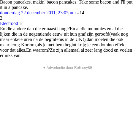
Bacon pancakes, makin' bacon pancakes. Take some bacon and I'll put
it in a pancake.
donderdag 22 december 2011, 23:05 uur
#14
2
Electrood
En die andere dan die er naast hangt?En al die mummies en al die
lijken die in de negentiende eeuw uit hun graf zijn geroofd(vaak nog
maar enkele uren na de begrafenis in de UK!),dan moeten die ook
maar terug.Kortom,als je met hem begint krijg je een domino effekt
voor dat alles.En waarom?Ze zijn allemaal al zeer lang dood en voelen
er niks van.
▼ Advertentie door Refinery89