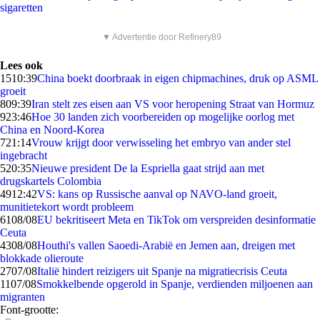
sigaretten
▼ Advertentie door Refinery89
Lees ook
15
10:39
China boekt doorbraak in eigen chipmachines, druk op ASML
groeit
8
09:39
Iran stelt zes eisen aan VS voor heropening Straat van Hormuz
9
23:46
Hoe 30 landen zich voorbereiden op mogelijke oorlog met
China en Noord-Korea
7
21:14
Vrouw krijgt door verwisseling het embryo van ander stel
ingebracht
5
20:35
Nieuwe president De la Espriella gaat strijd aan met
drugskartels Colombia
49
12:42
VS: kans op Russische aanval op NAVO-land groeit,
munitietekort wordt probleem
61
08/08
EU bekritiseert Meta en TikTok om verspreiden desinformatie
Ceuta
43
08/08
Houthi's vallen Saoedi-Arabië en Jemen aan, dreigen met
blokkade olieroute
27
07/08
Italië hindert reizigers uit Spanje na migratiecrisis Ceuta
11
07/08
Smokkelbende opgerold in Spanje, verdienden miljoenen aan
migranten
Font-grootte: