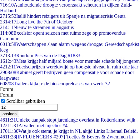
7
16:10
Aanhoudende droogte veroorzaakt scheuren in dijken Zuid-
Holland
27
15:52
Italië hindert reizigers uit Spanje na migratiecrisis Ceuta
23
14:17
Long live the 7th of October
2
14:11
Nieuw te streamen in augustus
1
14:08
Excelsior opent seizoen met ruime zege op promovendus
Cambuur
60
13:58
Waterschappen slaan alarm wegens droogte: Gereedschapskist
leeg
37
13:13
Random Pics van de Dag #1833
16
12:43
Meta krijgt half miljard boete voor mentale schade bij jongeren
42
12:11
Voedselprijzen wereldwijd op hoogste niveau in ruim drie jaar
29
08/08
Kabinet geeft bedrijven geen compensatie voor schade door
laagwater
6
08/08
Trailers kijken: de bioscoopreleases van week 32
Forum
Forum
Scrollbar gebruiken
opslaan
46
11:31
Unieke aanpak stopt jarenlange overlast in Rotterdamse wijk
122
11:31
Afvallen met injecties #4
170
11:30
Wat je ook stemt, je krijgt in NL altijd Links Liberaal Beleid.
46
11:28
[INFLUENCERS #297] Toetjes & Bevers & Zwemmen in