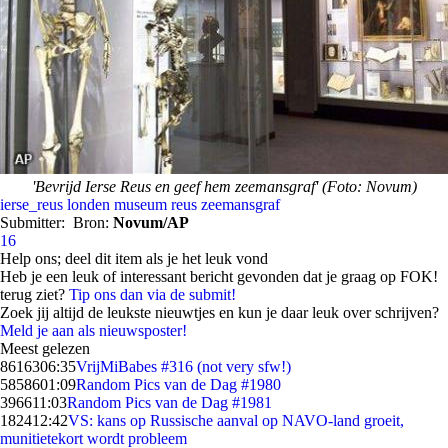
'Bevrijd Ierse Reus en geef hem zeemansgraf' (Foto: Novum)
ierse_reus
londen
museum
reus
zeemansgraf
Submitter:
Bron:
Novum/AP
16
Help ons; deel dit item als je het leuk vond
Heb je een leuk of interessant bericht gevonden dat je graag op FOK!
terug ziet?
Tip ons dan via de submit!
Zoek jij altijd de leukste nieuwtjes en kun je daar leuk over schrijven?
Meld je aan als nieuwsposter!
Meest gelezen
86163
06:35
VrijMiBabes #316 (not very sfw!)
58586
01:09
Random Pics van de Dag #1980
3966
11:03
Random Pics van de Dag #1981
1824
12:42
VS: kans op Russische aanval op NAVO-land groeit,
munitietekort wordt probleem