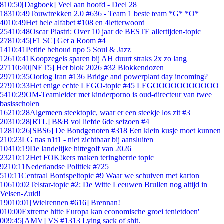
8
10:50
[Dagboek] Veel aan hoofd - Deel 28
183
10:49
Touwtrekken 2.0 #636 - Team 1 beste team *G* *O*
40
10:49
Het hele alfabet #108 en 4letterwoord
254
10:48
Oscar Piastri: Over 10 jaar de BESTE allertijden-topic
278
10:45
[F1 SC] Get a Room #4
14
10:41
Petitie behoud npo 5 Soul & Jazz
126
10:41
Koopzegels sparen bij AH duurt straks 2x zo lang
271
10:40
[NET5] Het blok 2026 #32 Blokkendozen
297
10:35
Oorlog Iran #136 Bridge and powerplant day incoming?
279
10:33
Het enige echte LEGO-topic #45 LEGOOOOOOOOOOO
54
10:29
OM-Teamleider met kinderporno is oud-directeur van twee
basisscholen
162
10:28
Algemeen steektopic, waar er een steekje los zit #3
203
10:28
[RTL] B&B vol liefde 6de seizoen #4
128
10:26
[SBS6] De Bondgenoten #318 Een klein kusje moet kunnen
2
10:23
LG nas n1t1 - niet zichtbaar bij aansluiten
104
10:19
De landelijke hittegolf van 2026
232
10:12
Het FOK!kers maken teringherrie topic
92
10:11
Nederlandse Politiek #725
5
10:11
Centraal Bordspeltopic #9 Waar we schuiven met karton
106
10:02
Telstar-topic #2: De Witte Leeuwen Brullen nog altijd in
Velsen-Zuid!
190
10:01
[Wielrennen #616] Brennan!
0
10:00
Extreme hitte Europa kan economische groei tenietdoen'
0
09:45
[AMV] VS #1313 Lying sack of shit.