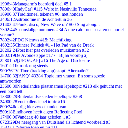
19
06:43
Managarm's boerderij deel #5.1
78
06:40
[IndyCar] #115 We're in Nashville Tennessee
169
06:37
Traditioneel tekenen #6; met honden
34
06:12
Astronomie in de Achtertuin #6
214
03:47
Punk, disco, New Wave of? #60 Sing along...
73
02:44
Spaanstalige nummers #34 A que calor nos pasaremos por el
verano?
78
02:42
PDC Nieuws #15: Matchfixing
46
02:35
Chinese Politiek #1 - Het Pad van de Draak
282
02:24
Post hier pas overleden muzikanten #32
28
02:19
De Avondetappe #177 - Bijna voorbij :(
258
01:52
[UFO/UAP] #16 The Age of Disclosure
16
01:21
Ik rook nog steeds
9
00:36
TV Time (tracking app) stopt! Alternatief?
147
00:32
[AKQ] #3384 Topic met vragen. En soms goede
antwoorden.
236
00:30
Nederlandse plaatsnamen lepeltopic #213 elk gehucht met
een bord telt
133
00:29
Buitenlandse steden lepeltopic #268
249
00:28
Voetballers lepel topic #16
8
00:24
Ik krijg hier zweethanden van.
5
00:18
Eindhoven heeft eigen Reflecting Pool
174
00:06
Vandaag 40 jaar geleden... #3
67
23:29
De neergang van Duitsland als lichtend voorbeeld #3
153
23:17
Sterren toen en nu #11