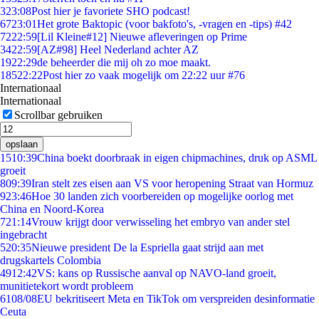
3
23:08
Post hier je favoriete SHO podcast!
67
23:01
Het grote Baktopic (voor bakfoto's, -vragen en -tips) #42
72
22:59
[Lil Kleine#12] Nieuwe afleveringen op Prime
34
22:59
[AZ#98] Heel Nederland achter AZ
19
22:29
de beheerder die mij oh zo moe maakt.
185
22:22
Post hier zo vaak mogelijk om 22:22 uur #76
Internationaal
Internationaal
Scrollbar gebruiken
opslaan
15
10:39
China boekt doorbraak in eigen chipmachines, druk op ASML
groeit
8
09:39
Iran stelt zes eisen aan VS voor heropening Straat van Hormuz
9
23:46
Hoe 30 landen zich voorbereiden op mogelijke oorlog met
China en Noord-Korea
7
21:14
Vrouw krijgt door verwisseling het embryo van ander stel
ingebracht
5
20:35
Nieuwe president De la Espriella gaat strijd aan met
drugskartels Colombia
49
12:42
VS: kans op Russische aanval op NAVO-land groeit,
munitietekort wordt probleem
61
08/08
EU bekritiseert Meta en TikTok om verspreiden desinformatie
Ceuta