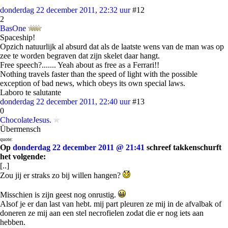
donderdag 22 december 2011, 22:32 uur
#12
2
BasOne
Spaceship!
Opzich natuurlijk al absurd dat als de laatste wens van de man was op
zee te worden begraven dat zijn skelet daar hangt.
Free speech?....... Yeah about as free as a Ferrari!!
Nothing travels faster than the speed of light with the possible
exception of bad news, which obeys its own special laws.
Laboro te salutante
donderdag 22 december 2011, 22:40 uur
#13
0
ChocolateJesus.
Übermensch
quote:
Op
donderdag 22 december 2011 @ 21:41
schreef takkenschurft
het volgende:
[..]
Zou jij er straks zo bij willen hangen?
Misschien is zijn geest nog onrustig.
Alsof je er dan last van hebt. mij part pleuren ze mij in de afvalbak of
doneren ze mij aan een stel necrofielen zodat die er nog iets aan
hebben.