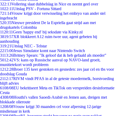
3
22:13
Vollering slaat dubbelslag in Nice en neemt geel over
10
22:11
Uitslag PSV - Fortuna Sittard
7
21:14
Vrouw krijgt door verwisseling het embryo van ander stel
ingebracht
5
20:35
Nieuwe president De la Espriella gaat strijd aan met
drugskartels Colombia
11
20:11
Geen 'happy end' bij seksdate via Kinky.nl
38
19:57
XR blokkeert A12 ruim twee uur, agent gebeten bij
aanhouding
3
19:21
Uitslag NEC - Telstar
22
15:00
Jesus Simulator komt naar Nintendo Switch
31
13:26
Britney Spears: "Ik geloof dat ik heb gefaald als moeder"
50
12:42
VS: kans op Russische aanval op NAVO-land groeit,
munitietekort wordt probleem
12
12:28
Broer 135 keer gestoken en gesneden: zes jaar cel en tbs voor
doodslag Gouda
21
12:17
RIVM vindt PFAS in al de geteste moedermelk, borstvoeding
blijft advies
61
08/08
EU bekritiseert Meta en TikTok om verspreiden desinformatie
Ceuta
43
08/08
Houthi's vallen Saoedi-Arabië en Jemen aan, dreigen met
blokkade olieroute
12
08/08
Vrouw krijgt 30 maanden cel voor afpersing 12-jarige
misdienaar in kerk
52
08/08
PostNL-bezorger steekt bewoner na ruzie over pakket