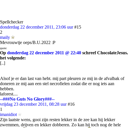
Spellchecker
donderdag 22 december 2011, 23:06 uur
#15
2
maily
Mevrouwtje oeps/B.U.2022 :P
quote:
Op
donderdag 22 december 2011 @ 22:40
schreef ChocolateJesus.
het volgende:
[..]
Alsof je er dan last van hebt. mij part pleuren ze mij in de afvalbak of
doneren ze mij aan een stel necrofielen zodat die er nog iets aan
hebben.
laforest....
--###No Guts No Glory###--
vrijdag 23 december 2011, 08:28 uur
#16
1
imanidiot
Zijn laatste wens, gooi zijn resten lekker in de zee kan hij lekker
zwemmen, drijven en lekker dobberen. Zo kan hij toch nog de hele