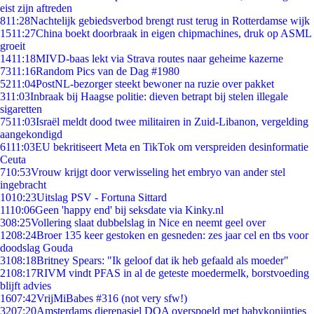
eist zijn aftreden
8
11:28
Nachtelijk gebiedsverbod brengt rust terug in Rotterdamse wijk
15
11:27
China boekt doorbraak in eigen chipmachines, druk op ASML
groeit
14
11:18
MIVD-baas lekt via Strava routes naar geheime kazerne
73
11:16
Random Pics van de Dag #1980
52
11:04
PostNL-bezorger steekt bewoner na ruzie over pakket
3
11:03
Inbraak bij Haagse politie: dieven betrapt bij stelen illegale
sigaretten
75
11:03
Israël meldt dood twee militairen in Zuid-Libanon, vergelding
aangekondigd
61
11:03
EU bekritiseert Meta en TikTok om verspreiden desinformatie
Ceuta
7
10:53
Vrouw krijgt door verwisseling het embryo van ander stel
ingebracht
10
10:23
Uitslag PSV - Fortuna Sittard
11
10:06
Geen 'happy end' bij seksdate via Kinky.nl
3
08:25
Vollering slaat dubbelslag in Nice en neemt geel over
12
08:24
Broer 135 keer gestoken en gesneden: zes jaar cel en tbs voor
doodslag Gouda
31
08:18
Britney Spears: "Ik geloof dat ik heb gefaald als moeder"
21
08:17
RIVM vindt PFAS in al de geteste moedermelk, borstvoeding
blijft advies
16
07:42
VrijMiBabes #316 (not very sfw!)
32
07:20
Amsterdams dierenasiel DOA overspoeld met babykonijntjes