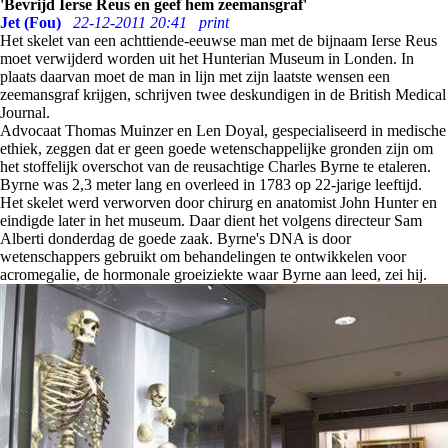
'Bevrijd Ierse Reus en geef hem zeemansgraf'
Jet (Fou)
22-12-2011 20:41
print
Het skelet van een achttiende-eeuwse man met de bijnaam Ierse Reus
moet verwijderd worden uit het Hunterian Museum in Londen. In
plaats daarvan moet de man in lijn met zijn laatste wensen een
zeemansgraf krijgen, schrijven twee deskundigen in de British Medical
Journal.
Advocaat Thomas Muinzer en Len Doyal, gespecialiseerd in medische
ethiek, zeggen dat er geen goede wetenschappelijke gronden zijn om
het stoffelijk overschot van de reusachtige Charles Byrne te etaleren.
Byrne was 2,3 meter lang en overleed in 1783 op 22-jarige leeftijd.
Het skelet werd verworven door chirurg en anatomist John Hunter en
eindigde later in het museum. Daar dient het volgens directeur Sam
Alberti donderdag de goede zaak. Byrne's DNA is door
wetenschappers gebruikt om behandelingen te ontwikkelen voor
acromegalie, de hormonale groeiziekte waar Byrne aan leed, zei hij.