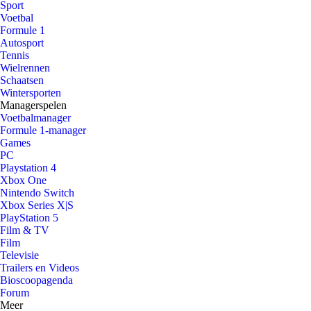
Sport
Voetbal
Formule 1
Autosport
Tennis
Wielrennen
Schaatsen
Wintersporten
Managerspelen
Voetbalmanager
Formule 1-manager
Games
PC
Playstation 4
Xbox One
Nintendo Switch
Xbox Series X|S
PlayStation 5
Film & TV
Film
Televisie
Trailers en Videos
Bioscoopagenda
Forum
Meer