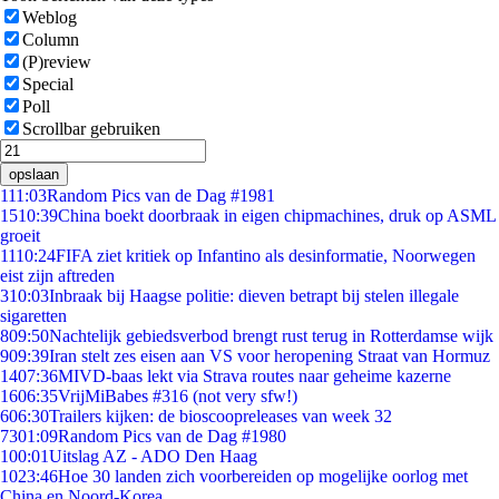
Weblog
Column
(P)review
Special
Poll
Scrollbar gebruiken
opslaan
1
11:03
Random Pics van de Dag #1981
15
10:39
China boekt doorbraak in eigen chipmachines, druk op ASML
groeit
11
10:24
FIFA ziet kritiek op Infantino als desinformatie, Noorwegen
eist zijn aftreden
3
10:03
Inbraak bij Haagse politie: dieven betrapt bij stelen illegale
sigaretten
8
09:50
Nachtelijk gebiedsverbod brengt rust terug in Rotterdamse wijk
9
09:39
Iran stelt zes eisen aan VS voor heropening Straat van Hormuz
14
07:36
MIVD-baas lekt via Strava routes naar geheime kazerne
16
06:35
VrijMiBabes #316 (not very sfw!)
6
06:30
Trailers kijken: de bioscoopreleases van week 32
73
01:09
Random Pics van de Dag #1980
1
00:01
Uitslag AZ - ADO Den Haag
10
23:46
Hoe 30 landen zich voorbereiden op mogelijke oorlog met
China en Noord-Korea