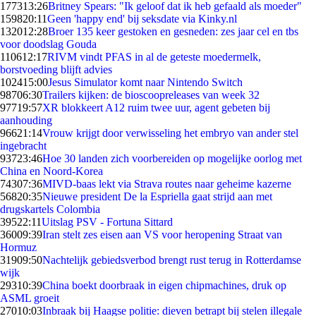
1773
13:26
Britney Spears: "Ik geloof dat ik heb gefaald als moeder"
1598
20:11
Geen 'happy end' bij seksdate via Kinky.nl
1320
12:28
Broer 135 keer gestoken en gesneden: zes jaar cel en tbs
voor doodslag Gouda
1106
12:17
RIVM vindt PFAS in al de geteste moedermelk,
borstvoeding blijft advies
1024
15:00
Jesus Simulator komt naar Nintendo Switch
987
06:30
Trailers kijken: de bioscoopreleases van week 32
977
19:57
XR blokkeert A12 ruim twee uur, agent gebeten bij
aanhouding
966
21:14
Vrouw krijgt door verwisseling het embryo van ander stel
ingebracht
937
23:46
Hoe 30 landen zich voorbereiden op mogelijke oorlog met
China en Noord-Korea
743
07:36
MIVD-baas lekt via Strava routes naar geheime kazerne
568
20:35
Nieuwe president De la Espriella gaat strijd aan met
drugskartels Colombia
395
22:11
Uitslag PSV - Fortuna Sittard
360
09:39
Iran stelt zes eisen aan VS voor heropening Straat van
Hormuz
319
09:50
Nachtelijk gebiedsverbod brengt rust terug in Rotterdamse
wijk
293
10:39
China boekt doorbraak in eigen chipmachines, druk op
ASML groeit
270
10:03
Inbraak bij Haagse politie: dieven betrapt bij stelen illegale