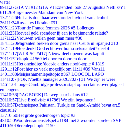
water
89
11:27
GTA VI #12 GTA VI Extended look 27 Augustus Netflix/YT
6
11:26
Burgemeester Mamdani van New York
132
11:26
Huisarts doet haar werk onder invloed van alcohol
261
11:24
Russia vs Ukraine #91
205
11:23
Tour de France femmes 2026 #5 Lollergps
10
11:23
Hoeveel geld spendeer jij aan je beginnende relatie?
117
11:22
Vrouwen willen geen man meer #30
184
11:20
Migranten breken door grens naar Ceuta in Spanje,l #10
132
11:19
Hoe denkt God echt over homo-seksualiteit? deel 4
177
11:17
[WLR SC #417] Nieuw deel openen was kaputt
29
11:15
Teltopic #1569 tel door en door en door....
101
11:13
Het oneindige 'doet-ie anders nooit'-topic # 1819
129
11:12
Post hier zo vaak mogelijk om 11:11 #39 Vanz11
140
11:08
Meisjesnamenlepeltopic #367 LOOOOL LAPO
114
11:07
[FOK!Voetbalmanager 2026/2027] #1 We zijn er weer
146
11:01
Jonge Cambridge professor stapt op na claims over plagiaat
en leugens
114
10:58
[DAGBOEK] De weg naar balans #12
201
10:57
[Live Eredivisie #1786] We zijn begonnen!
36
10:57
Defensiepact Pakistan, Turkije en Saudi-Arabië bevat art.5
clausule?
137
10:50
Het grote goedemorgen topic #3
48
10:50
Woordensamenstelspel #1184 met 2 woorden spreken SVP
41
10:50
Dierenlepeltopic #150