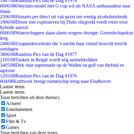
19
07/08
Random Pics van de Dag #1978
66
06/08
Onlyfans-model met G-cup wil als NASA-ambassadeur naar
maan
25
06/08
Huisarts per direct uit vak gezet om ernstig alcoholmisbruik
19
06/08
Drone met explosieven bij Duits vliegveld voedt vrees voor
hybride aanval
60
06/08
Waterschappen slaan alarm wegens droogte: Gereedschapskist
leeg
24
06/08
Zorgmedewerkster die 's nachts haar vriend bezocht terecht
ontslagen
38
06/08
Random Pics van de Dag #1977
21
05/08
Tanken in België wordt nóg aantrekkelijker
34
05/08
Dirk sluit supermarkt op de Wallen na golf van diefstal en
agressie
12
05/08
Random Pics van de Dag #1976
6
04/08
Kraftwerk brengt ruimteschip terug naar Eindhoven
Laatste items
Laatste items
Toon berichten uit deze thema's
Actueel
Entertainment
Sport
Film & Tv
Games
Toon berichten van deze types