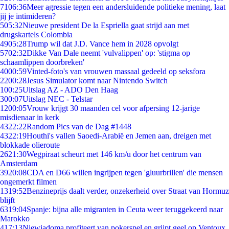
71
06:36
Meer agressie tegen een andersluidende politieke mening, laat
jij je intimideren?
5
05:32
Nieuwe president De la Espriella gaat strijd aan met
drugskartels Colombia
49
05:28
Trump wil dat J.D. Vance hem in 2028 opvolgt
57
02:32
Dikke Van Dale neemt 'vulvalippen' op: 'stigma op
schaamlippen doorbreken'
40
00:59
Vinted-foto's van vrouwen massaal gedeeld op seksfora
22
00:28
Jesus Simulator komt naar Nintendo Switch
1
00:25
Uitslag AZ - ADO Den Haag
3
00:07
Uitslag NEC - Telstar
12
00:05
Vrouw krijgt 30 maanden cel voor afpersing 12-jarige
misdienaar in kerk
43
22:22
Random Pics van de Dag #1448
43
22:19
Houthi's vallen Saoedi-Arabië en Jemen aan, dreigen met
blokkade olieroute
26
21:30
Wegpiraat scheurt met 146 km/u door het centrum van
Amsterdam
39
20:08
CDA en D66 willen ingrijpen tegen 'gluurbrillen' die mensen
ongemerkt filmen
13
19:52
Benzineprijs daalt verder, onzekerheid over Straat van Hormuz
blijft
63
19:04
Spanje: bijna alle migranten in Ceuta weer teruggekeerd naar
Marokko
4
17:13
Niewiadoma profiteert van pokerspel en grijpt geel op Ventoux