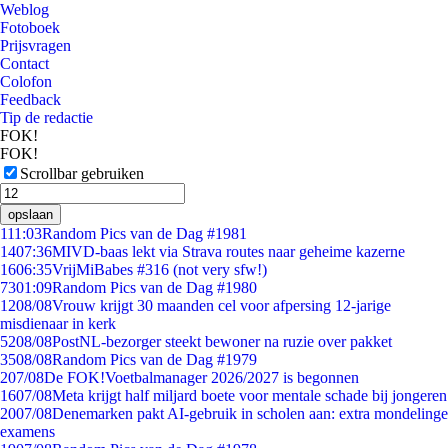
Weblog
Fotoboek
Prijsvragen
Contact
Colofon
Feedback
Tip de redactie
FOK!
FOK!
Scrollbar gebruiken
opslaan
1
11:03
Random Pics van de Dag #1981
14
07:36
MIVD-baas lekt via Strava routes naar geheime kazerne
16
06:35
VrijMiBabes #316 (not very sfw!)
73
01:09
Random Pics van de Dag #1980
12
08/08
Vrouw krijgt 30 maanden cel voor afpersing 12-jarige
misdienaar in kerk
52
08/08
PostNL-bezorger steekt bewoner na ruzie over pakket
35
08/08
Random Pics van de Dag #1979
2
07/08
De FOK!Voetbalmanager 2026/2027 is begonnen
16
07/08
Meta krijgt half miljard boete voor mentale schade bij jongeren
20
07/08
Denemarken pakt AI-gebruik in scholen aan: extra mondelinge
examens