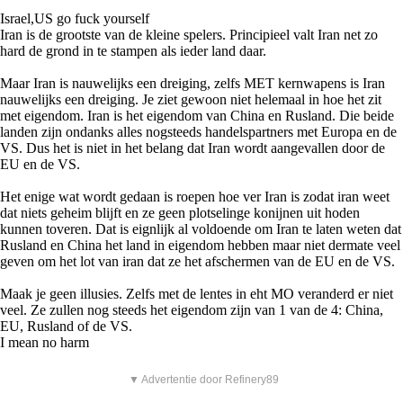
Israel,US go fuck yourself
Iran is de grootste van de kleine spelers. Principieel valt Iran net zo
hard de grond in te stampen als ieder land daar.
Maar Iran is nauwelijks een dreiging, zelfs MET kernwapens is Iran
nauwelijks een dreiging. Je ziet gewoon niet helemaal in hoe het zit
met eigendom. Iran is het eigendom van China en Rusland. Die beide
landen zijn ondanks alles nogsteeds handelspartners met Europa en de
VS. Dus het is niet in het belang dat Iran wordt aangevallen door de
EU en de VS.
Het enige wat wordt gedaan is roepen hoe ver Iran is zodat iran weet
dat niets geheim blijft en ze geen plotselinge konijnen uit hoden
kunnen toveren. Dat is eignlijk al voldoende om Iran te laten weten dat
Rusland en China het land in eigendom hebben maar niet dermate veel
geven om het lot van iran dat ze het afschermen van de EU en de VS.
Maak je geen illusies. Zelfs met de lentes in eht MO veranderd er niet
veel. Ze zullen nog steeds het eigendom zijn van 1 van de 4: China,
EU, Rusland of de VS.
I mean no harm
▼ Advertentie door Refinery89