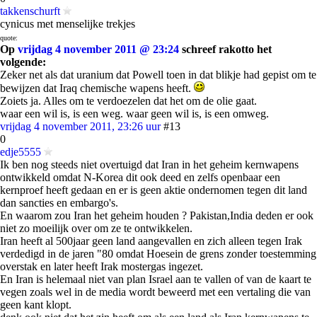
takkenschurft
cynicus met menselijke trekjes
quote:
Op
vrijdag 4 november 2011 @ 23:24
schreef rakotto het
volgende:
Zeker net als dat uranium dat Powell toen in dat blikje had gepist om te
bewijzen dat Iraq chemische wapens heeft.
Zoiets ja. Alles om te verdoezelen dat het om de olie gaat.
waar een wil is, is een weg. waar geen wil is, is een omweg.
vrijdag 4 november 2011, 23:26 uur
#13
0
edje5555
Ik ben nog steeds niet overtuigd dat Iran in het geheim kernwapens
ontwikkeld omdat N-Korea dit ook deed en zelfs openbaar een
kernproef heeft gedaan en er is geen aktie ondernomen tegen dit land
dan sancties en embargo's.
En waarom zou Iran het geheim houden ? Pakistan,India deden er ook
niet zo moeilijk over om ze te ontwikkelen.
Iran heeft al 500jaar geen land aangevallen en zich alleen tegen Irak
verdedigd in de jaren "80 omdat Hoesein de grens zonder toestemming
overstak en later heeft Irak mostergas ingezet.
En Iran is helemaal niet van plan Israel aan te vallen of van de kaart te
vegen zoals wel in de media wordt beweerd met een vertaling die van
geen kant klopt.