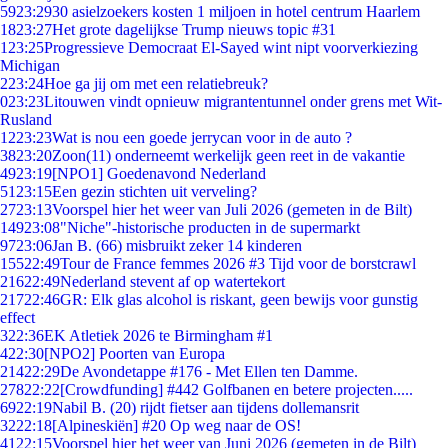
59
23:29
30 asielzoekers kosten 1 miljoen in hotel centrum Haarlem
18
23:27
Het grote dagelijkse Trump nieuws topic #31
1
23:25
Progressieve Democraat El-Sayed wint nipt voorverkiezing
Michigan
2
23:24
Hoe ga jij om met een relatiebreuk?
0
23:23
Litouwen vindt opnieuw migrantentunnel onder grens met Wit-
Rusland
12
23:23
Wat is nou een goede jerrycan voor in de auto ?
38
23:20
Zoon(11) onderneemt werkelijk geen reet in de vakantie
49
23:19
[NPO1] Goedenavond Nederland
51
23:15
Een gezin stichten uit verveling?
27
23:13
Voorspel hier het weer van Juli 2026 (gemeten in de Bilt)
149
23:08
"Niche"-historische producten in de supermarkt
97
23:06
Jan B. (66) misbruikt zeker 14 kinderen
155
22:49
Tour de France femmes 2026 #3 Tijd voor de borstcrawl
216
22:49
Nederland stevent af op watertekort
217
22:46
GR: Elk glas alcohol is riskant, geen bewijs voor gunstig
effect
3
22:36
EK Atletiek 2026 te Birmingham #1
4
22:30
[NPO2] Poorten van Europa
214
22:29
De Avondetappe #176 - Met Ellen ten Damme.
278
22:22
[Crowdfunding] #442 Golfbanen en betere projecten.....
69
22:19
Nabil B. (20) rijdt fietser aan tijdens dollemansrit
32
22:18
[Alpineskiën] #20 Op weg naar de OS!
41
22:15
Voorspel hier het weer van Juni 2026 (gemeten in de Bilt)