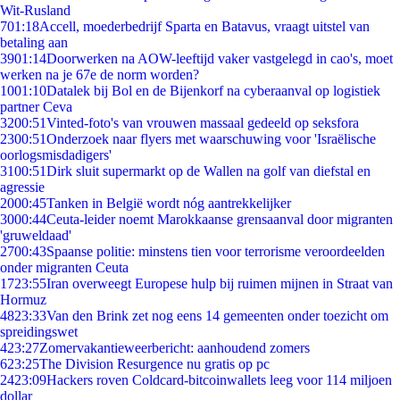
Wit-Rusland
7
01:18
Accell, moederbedrijf Sparta en Batavus, vraagt uitstel van
betaling aan
39
01:14
Doorwerken na AOW-leeftijd vaker vastgelegd in cao's, moet
werken na je 67e de norm worden?
10
01:10
Datalek bij Bol en de Bijenkorf na cyberaanval op logistiek
partner Ceva
32
00:51
Vinted-foto's van vrouwen massaal gedeeld op seksfora
23
00:51
Onderzoek naar flyers met waarschuwing voor 'Israëlische
oorlogsmisdadigers'
31
00:51
Dirk sluit supermarkt op de Wallen na golf van diefstal en
agressie
20
00:45
Tanken in België wordt nóg aantrekkelijker
30
00:44
Ceuta-leider noemt Marokkaanse grensaanval door migranten
'gruweldaad'
27
00:43
Spaanse politie: minstens tien voor terrorisme veroordeelden
onder migranten Ceuta
17
23:55
Iran overweegt Europese hulp bij ruimen mijnen in Straat van
Hormuz
48
23:33
Van den Brink zet nog eens 14 gemeenten onder toezicht om
spreidingswet
4
23:27
Zomervakantieweerbericht: aanhoudend zomers
6
23:25
The Division Resurgence nu gratis op pc
24
23:09
Hackers roven Coldcard-bitcoinwallets leeg voor 114 miljoen
dollar