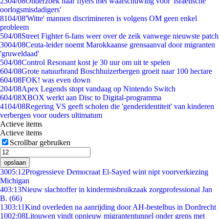
23
04/08
Onderzoek naar flyers met waarschuwing voor 'Israëlische
oorlogsmisdadigers'
81
04/08
'Witte' mannen discrimineren is volgens OM geen enkel
probleem
5
04/08
Street Fighter 6-fans weer over de zeik vanwege nieuwste patch
30
04/08
Ceuta-leider noemt Marokkaanse grensaanval door migranten
'gruweldaad'
5
04/08
Control Resonant kost je 30 uur om uit te spelen
6
04/08
Grote natuurbrand Boschhuizerbergen groeit naar 100 hectare
6
04/08
FOK! was even down
2
04/08
Apex Legends stopt vandaag op Nintendo Switch
6
04/08
XBOX werkt aan Disc to Digital-programma
41
04/08
Regering VS geeft scholen die 'genderidentiteit' van kinderen
verbergen voor ouders ultimatum
Actieve items
Actieve items
Scrollbar gebruiken
opslaan
30
05:12
Progressieve Democraat El-Sayed wint nipt voorverkiezing
Michigan
4
03:13
Nieuw slachtoffer in kindermisbruikzaak zorgprofessional Jan
B. (66)
13
03:11
Kind overleden na aanrijding door AH-bestelbus in Dordrecht
10
02:08
Litouwen vindt opnieuw migrantentunnel onder grens met