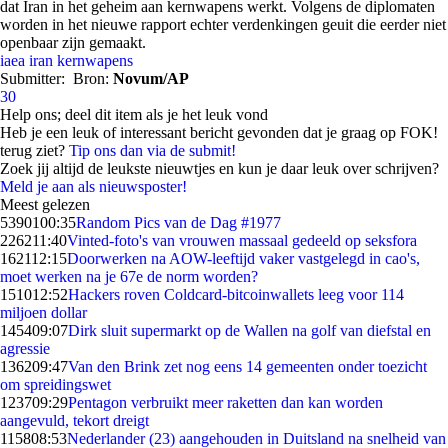
dat Iran in het geheim aan kernwapens werkt. Volgens de diplomaten
worden in het nieuwe rapport echter verdenkingen geuit die eerder niet
openbaar zijn gemaakt.
iaea
iran
kernwapens
Submitter:
Bron:
Novum/AP
30
Help ons; deel dit item als je het leuk vond
Heb je een leuk of interessant bericht gevonden dat je graag op FOK!
terug ziet?
Tip ons dan via de submit!
Zoek jij altijd de leukste nieuwtjes en kun je daar leuk over schrijven?
Meld je aan als nieuwsposter!
Meest gelezen
53901
00:35
Random Pics van de Dag #1977
2262
11:40
Vinted-foto's van vrouwen massaal gedeeld op seksfora
1621
12:15
Doorwerken na AOW-leeftijd vaker vastgelegd in cao's,
moet werken na je 67e de norm worden?
1510
12:52
Hackers roven Coldcard-bitcoinwallets leeg voor 114
miljoen dollar
1454
09:07
Dirk sluit supermarkt op de Wallen na golf van diefstal en
agressie
1362
09:47
Van den Brink zet nog eens 14 gemeenten onder toezicht
om spreidingswet
1237
09:29
Pentagon verbruikt meer raketten dan kan worden
aangevuld, tekort dreigt
1158
08:53
Nederlander (23) aangehouden in Duitsland na snelheid van