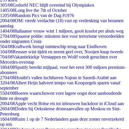
3
05/08
Gedurfd NEC blijft overeind bij Olympiakos
14
05/08
Long live the 7th of October
12
05/08
Random Pics van de Dag #1976
20
04/08
OM: vierde verdachte (18) vast op verdenking van beramen
aanslag
14
04/08
Italiaanse vrouw wint 1 miljoen, gooit kraslot per abuis weg
27
04/08
Spaanse politie: minstens tien voor terrorisme veroordeelden
onder migranten Ceuta
5
04/08
Kraftwerk brengt ruimteschip terug naar Eindhoven
1
04/08
Reusser wint tijdrit en neemt geel over, Nooijen knap tweede
7
04/08
Vakantiekiekje Verstappen en Wolff voedt geruchten over
Mercedes-overstap
18
04/08
Spotify bereikt mijlpaal, voor het eerst 300 miljoen premium-
abonnees
27
04/08
Houthi's vallen luchthaven Najran in Saoedi-Arabië aan
32
04/08
Albert Heijn halveert tempo van Koopzegels sparen vanaf
september
55
04/08
Boeren waarschuwen voor lagere oogst door aanhoudende
hitte en droogte
20
04/08
Apple vecht Britse eis tot inbouwen backdoor in iCloud aan
26
04/08
Doden bij Oekraïense droneaanvallen op Moskou en Sint-
Petersburg
16
04/08
Ruim 1 op de 7 Nederlanders gaan deze zomer onverzekerd
op reis