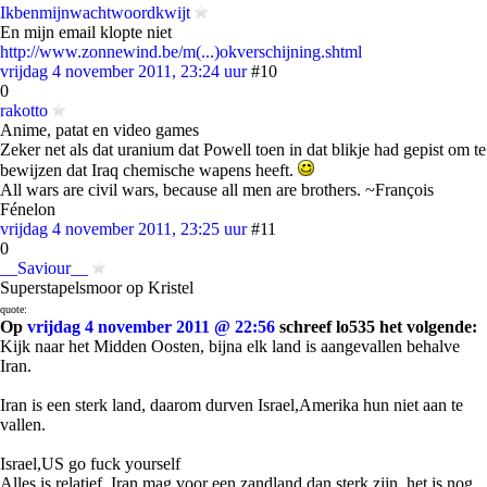
Ikbenmijnwachtwoordkwijt
En mijn email klopte niet
http://www.zonnewind.be/m(...)okverschijning.shtml
vrijdag 4 november 2011, 23:24 uur
#10
0
rakotto
Anime, patat en video games
Zeker net als dat uranium dat Powell toen in dat blikje had gepist om te
bewijzen dat Iraq chemische wapens heeft.
All wars are civil wars, because all men are brothers. ~François
Fénelon
vrijdag 4 november 2011, 23:25 uur
#11
0
__Saviour__
Superstapelsmoor op Kristel
quote:
Op
vrijdag 4 november 2011 @ 22:56
schreef lo535 het volgende:
Kijk naar het Midden Oosten, bijna elk land is aangevallen behalve
Iran.
Iran is een sterk land, daarom durven Israel,Amerika hun niet aan te
vallen.
Israel,US go fuck yourself
Alles is relatief. Iran mag voor een zandland dan sterk zijn, het is nog