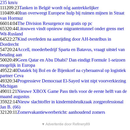
235 km/u
1112
09:23
Tanken in België wordt nóg aantrekkelijker
1104
09:40
Iran overweegt Europese hulp bij ruimen mijnen in Straat
van Hormuz
660
14:04
The Division Resurgence nu gratis op pc
653
20:44
Litouwen vindt opnieuw migrantentunnel onder grens met
Wit-Rusland
645
22:27
Kind overleden na aanrijding door AH-bestelbus in
Dordrecht
547
20:24
Accell, moederbedrijf Sparta en Batavus, vraagt uitstel van
betaling aan
500
20:49
Geen Qatar en Abu Dhabi? Dan eindigt Formule 1-seizoen
mogelijk in Europa
495
22:40
Datalek bij Bol en de Bijenkorf na cyberaanval op logistiek
partner Ceva
493
20:34
Progressieve Democraat El-Sayed wint nipt voorverkiezing
Michigan
490
11:21
Nieuwe XBOX Game Pass titels voor de eerste helft van de
maand augustus
359
22:14
Nieuw slachtoffer in kindermisbruikzaak zorgprofessional
Jan B. (66)
321
20:11
Zomervakantieweerbericht: aanhoudend zomers
▼ Advertentie door Refinery89