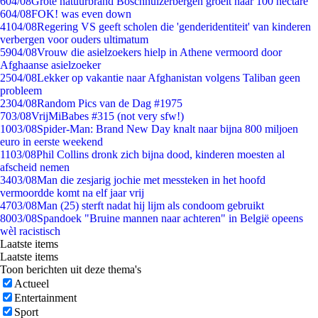
6
04/08
Grote natuurbrand Boschhuizerbergen groeit naar 100 hectare
6
04/08
FOK! was even down
41
04/08
Regering VS geeft scholen die 'genderidentiteit' van kinderen
verbergen voor ouders ultimatum
59
04/08
Vrouw die asielzoekers hielp in Athene vermoord door
Afghaanse asielzoeker
25
04/08
Lekker op vakantie naar Afghanistan volgens Taliban geen
probleem
23
04/08
Random Pics van de Dag #1975
7
03/08
VrijMiBabes #315 (not very sfw!)
10
03/08
Spider-Man: Brand New Day knalt naar bijna 800 miljoen
euro in eerste weekend
11
03/08
Phil Collins dronk zich bijna dood, kinderen moesten al
afscheid nemen
34
03/08
Man die zesjarig jochie met messteken in het hoofd
vermoordde komt na elf jaar vrij
47
03/08
Man (25) sterft nadat hij lijm als condoom gebruikt
80
03/08
Spandoek "Bruine mannen naar achteren" in België opeens
wèl racistisch
Laatste items
Laatste items
Toon berichten uit deze thema's
Actueel
Entertainment
Sport