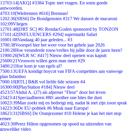
137
03:14
[AKQ] #3384 Topic met vragen. En soms goede
antwoorden.
47
03:10
[Wielrennen #616] Brennan!
12
02:36
[SBS6] De Bondgenoten #317 We dansen de macaroni
1
02:09
Vliegen
127
01:48
[DRT SC] #6: RendacGoden sponsored by TONZON
171
01:42
[INFLUENCERS #294] supermarkt Safari
169
01:08
Vandaag 40 jaar geleden... #3
37
00:38
Voorspel hier het weer voor het gehele jaar 2026
21
00:28
Hoe veranderde rouw/verlies bij jullie door de jaren heen?
119
00:26
[WLR SC #417] Nieuw deel openen was kaputt
256
00:21
Vrouwen willen geen man meer #29
34
00:21
Hoe kom je van egels af?
75
00:13
UEFA kondigt boycot van FIFA-competities aan vanwege
plan Infantino
70
00:10
[RTL] B&B vol liefde 6de seizoen #4
163
00:00
[PlayStation #184] Nieuw deel
45
23:57
Abdul A. (27) als afperser "Fleur" door het leven
234
23:41
Speciaalbieren #80: another one bites the dust
100
23:39
Man zoekt mij en bedreigt mij, nadat ik met zijn zoon sprak
142
23:36
De EU-politiek #6 Musk naar Europa!
186
23:31
[SBS6] De Oranjezomer #10 Helene je kan het niet stop
ermee
40
23:30
Perez Hilton opgenomen op spoed na uitzenden van
gruwelijke video