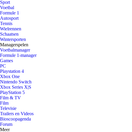
Sport
Voetbal
Formule 1
Autosport
Tennis
Wielrennen
Schaatsen
Wintersporten
Managerspelen
Voetbalmanager
Formule 1-manager
Games
PC
Playstation 4
Xbox One
Nintendo Switch
Xbox Series X|S
PlayStation 5
Film & TV
Film
Televisie
Trailers en Videos
Bioscoopagenda
Forum
Meer