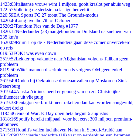
14
23:03
Italiaanse vrouw wint 1 miljoen, gooit kraslot per abuis weg
1
22:57
Vollering de sterkste na lastige heuvelrit
3
20:59
EA Sports FC 27 toont The Grounds-modus
14
20:46
Long live the 7th of October
25
20:27
Random Pics van de Dag #1977
13
20:12
Nederlander (23) aangehouden in Duitsland na snelheid van
235 km/u
16
20:09
Ruim 1 op de 7 Nederlanders gaan deze zomer onverzekerd
op reis
6
19:53
FOK! was even down
25
19:52
Lekker op vakantie naar Afghanistan volgens Taliban geen
probleem
81
19:50
'Witte' mannen discrimineren is volgens OM geen enkel
probleem
26
19:49
Doden bij Oekraïense droneaanvallen op Moskou en Sint-
Petersburg
30
19:44
Alaska Airlines heeft er genoeg van en zet Christelijke
influencer uit vliegtuig
36
19:33
Pentagon verbruikt meer raketten dan kan worden aangevuld,
tekort dreigt
1
18:54
Gears of War: E-Day open beta begint 6 augustus
18
18:16
Spotify bereikt mijlpaal, voor het eerst 300 miljoen premium-
abonnees
27
15:11
Houthi's vallen luchthaven Najran in Saoedi-Arabië aan
20
15:09
OM: vierde verdachte (18) vast op verdenking van beramen