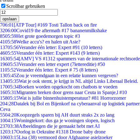
Scrollbar gebruiken
opslaan
7
06:01
[ATP Tour] #169 Tosti Tallon back on fire
32
06:00
Covid19 the aftermath #17 bananenmilkshake
85
05:59
Het grote goedemorgen topic #3
41
05:58
Welke accu's? en halen uit Asie?
137
05:56
Verander één letter: Expert #91 (10 letters)
46
05:55
Verander één letter: Expert #143 (9 letters)
163
05:54
[AMV] VS #1312 spammers van de internationale rechtsorde
196
05:53
Verander een letter expert (7lettereditie) #50
11
05:52
Verander één letter. Expert # 75 (8 letters)
13
05:45
Zou je vreemdgaan in een relatie kunnen vergeven?
134
05:35
Wat je ook stemt, je krijgt in NL altijd Links Liberaal Beleid.
170
05:34
Boeken worden opgekocht om chatbots te voeden
16
05:31
Migranten breken door grens naar Ceuta in Spanje,l #10
158
05:15
Wat is jullie binnenhuistemperatuur? #81 Horrorzomer
2
04:28
Datalek bij Bol en Bijenkorf na cyberaanval op logistiek partner
Ceva
55
04:20
Koopzegels sparen bij AH duurt straks 2x zo lang
10
04:15
Woningtekort: dus ga je woningen slopen, logisch
237
03:38
Afbeeldingen die je gemaakt hebt met AI
12
03:17
Oorlog in Oekraïne #1318 Drone baby drone
106
03:15
Lisa (38) vermoord door Afghaanse asielzoeker