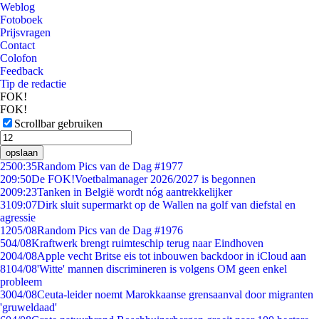
Weblog
Fotoboek
Prijsvragen
Contact
Colofon
Feedback
Tip de redactie
FOK!
FOK!
Scrollbar gebruiken
opslaan
25
00:35
Random Pics van de Dag #1977
2
09:50
De FOK!Voetbalmanager 2026/2027 is begonnen
20
09:23
Tanken in België wordt nóg aantrekkelijker
31
09:07
Dirk sluit supermarkt op de Wallen na golf van diefstal en
agressie
12
05/08
Random Pics van de Dag #1976
5
04/08
Kraftwerk brengt ruimteschip terug naar Eindhoven
20
04/08
Apple vecht Britse eis tot inbouwen backdoor in iCloud aan
81
04/08
'Witte' mannen discrimineren is volgens OM geen enkel
probleem
30
04/08
Ceuta-leider noemt Marokkaanse grensaanval door migranten
'gruweldaad'