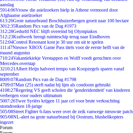
aanslag
59
14:06
Vrouw die asielzoekers hielp in Athene vermoord door
Afghaanse asielzoeker
6
13:26
Grote natuurbrand Boschhuizerbergen groeit naar 100 hectare
30
12:35
Random Pics van de Dag #1973
3
12:28
Gedurfd NEC blijft overeind bij Olympiakos
5
12:23
Kraftwerk brengt ruimteschip terug naar Eindhoven
5
12:04
Control Resonant kost je 30 uur om uit te spelen
1
11:47
Nieuwe XBOX Game Pass titels voor de eerste helft van de
maand augustus
7
10:24
Vakantiekiekje Verstappen en Wolff voedt geruchten over
Mercedes-overstap
32
10:21
Albert Heijn halveert tempo van Koopzegels sparen vanaf
september
80
09:07
Random Pics van de Dag #1798
47
09:07
Man (25) sterft nadat hij lijm als condoom gebruikt
41
08:27
Regering VS geeft scholen die 'genderidentiteit' van kinderen
verbergen voor ouders ultimatum
50
07:26
Twee Syriërs krijgen 11 jaar cel voor brute verkrachting
stomdronken 18-jarige
5
05/08
Street Fighter 6-fans weer over de zeik vanwege nieuwste patch
9
05/08
NL-alert na grote natuurbrand bij Oostrum, blushelikopters
ingezet
Forum
Forum