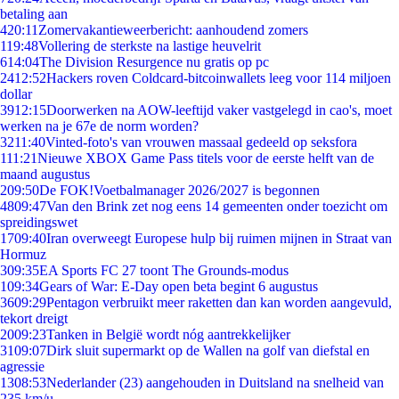
betaling aan
4
20:11
Zomervakantieweerbericht: aanhoudend zomers
1
19:48
Vollering de sterkste na lastige heuvelrit
6
14:04
The Division Resurgence nu gratis op pc
24
12:52
Hackers roven Coldcard-bitcoinwallets leeg voor 114 miljoen
dollar
39
12:15
Doorwerken na AOW-leeftijd vaker vastgelegd in cao's, moet
werken na je 67e de norm worden?
32
11:40
Vinted-foto's van vrouwen massaal gedeeld op seksfora
1
11:21
Nieuwe XBOX Game Pass titels voor de eerste helft van de
maand augustus
2
09:50
De FOK!Voetbalmanager 2026/2027 is begonnen
48
09:47
Van den Brink zet nog eens 14 gemeenten onder toezicht om
spreidingswet
17
09:40
Iran overweegt Europese hulp bij ruimen mijnen in Straat van
Hormuz
3
09:35
EA Sports FC 27 toont The Grounds-modus
1
09:34
Gears of War: E-Day open beta begint 6 augustus
36
09:29
Pentagon verbruikt meer raketten dan kan worden aangevuld,
tekort dreigt
20
09:23
Tanken in België wordt nóg aantrekkelijker
31
09:07
Dirk sluit supermarkt op de Wallen na golf van diefstal en
agressie
13
08:53
Nederlander (23) aangehouden in Duitsland na snelheid van
235 km/u