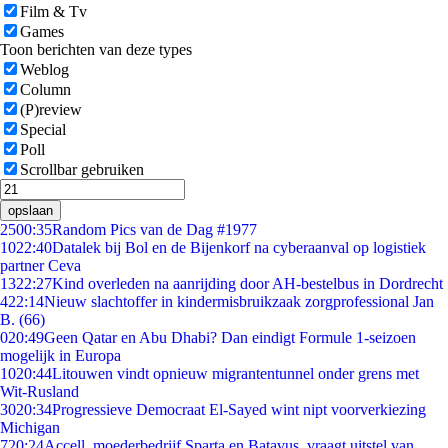
Film & Tv
Games
Toon berichten van deze types
Weblog
Column
(P)review
Special
Poll
Scrollbar gebruiken
opslaan
25
00:35
Random Pics van de Dag #1977
10
22:40
Datalek bij Bol en de Bijenkorf na cyberaanval op logistiek
partner Ceva
13
22:27
Kind overleden na aanrijding door AH-bestelbus in Dordrecht
4
22:14
Nieuw slachtoffer in kindermisbruikzaak zorgprofessional Jan
B. (66)
0
20:49
Geen Qatar en Abu Dhabi? Dan eindigt Formule 1-seizoen
mogelijk in Europa
10
20:44
Litouwen vindt opnieuw migrantentunnel onder grens met
Wit-Rusland
30
20:34
Progressieve Democraat El-Sayed wint nipt voorverkiezing
Michigan
7
20:24
Accell, moederbedrijf Sparta en Batavus, vraagt uitstel van