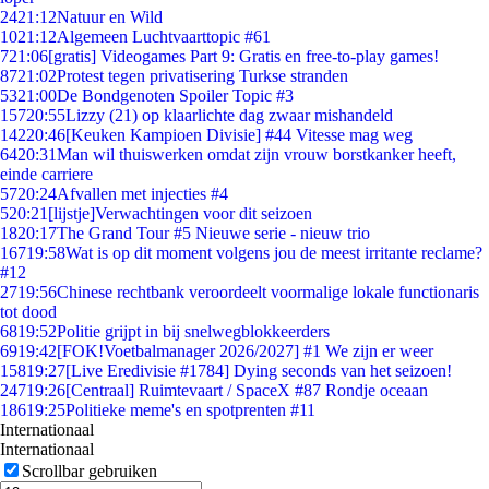
24
21:12
Natuur en Wild
10
21:12
Algemeen Luchtvaarttopic #61
7
21:06
[gratis] Videogames Part 9: Gratis en free-to-play games!
87
21:02
Protest tegen privatisering Turkse stranden
53
21:00
De Bondgenoten Spoiler Topic #3
157
20:55
Lizzy (21) op klaarlichte dag zwaar mishandeld
142
20:46
[Keuken Kampioen Divisie] #44 Vitesse mag weg
64
20:31
Man wil thuiswerken omdat zijn vrouw borstkanker heeft,
einde carriere
57
20:24
Afvallen met injecties #4
5
20:21
[lijstje]Verwachtingen voor dit seizoen
18
20:17
The Grand Tour #5 Nieuwe serie - nieuw trio
167
19:58
Wat is op dit moment volgens jou de meest irritante reclame?
#12
27
19:56
Chinese rechtbank veroordeelt voormalige lokale functionaris
tot dood
68
19:52
Politie grijpt in bij snelwegblokkeerders
69
19:42
[FOK!Voetbalmanager 2026/2027] #1 We zijn er weer
158
19:27
[Live Eredivisie #1784] Dying seconds van het seizoen!
247
19:26
[Centraal] Ruimtevaart / SpaceX #87 Rondje oceaan
186
19:25
Politieke meme's en spotprenten #11
Internationaal
Internationaal
Scrollbar gebruiken