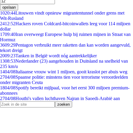
opslaan
10
20:44
Litouwen vindt opnieuw migrantentunnel onder grens met
Wit-Rusland
24
12:52
Hackers roven Coldcard-bitcoinwallets leeg voor 114 miljoen
dollar
17
09:40
Iran overweegt Europese hulp bij ruimen mijnen in Straat van
Hormuz
36
09:29
Pentagon verbruikt meer raketten dan kan worden aangevuld,
tekort dreigt
20
09:23
Tanken in België wordt nóg aantrekkelijker
13
08:53
Nederlander (23) aangehouden in Duitsland na snelheid van
235 km/u
14
04/08
Italiaanse vrouw wint 1 miljoen, gooit kraslot per abuis weg
27
04/08
Spaanse politie: minstens tien voor terrorisme veroordeelden
onder migranten Ceuta
18
04/08
Spotify bereikt mijlpaal, voor het eerst 300 miljoen premium-
abonnees
27
04/08
Houthi's vallen luchthaven Najran in Saoedi-Arabië aan