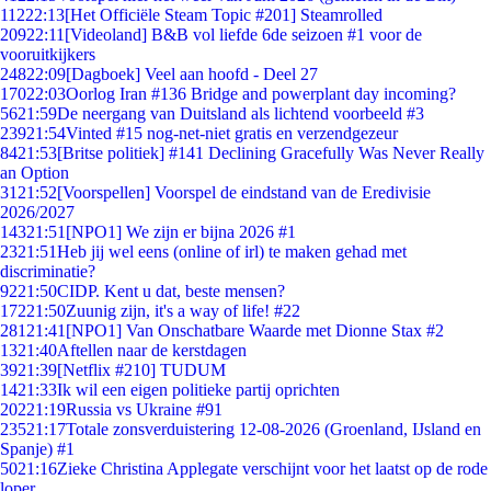
112
22:13
[Het Officiële Steam Topic #201] Steamrolled
209
22:11
[Videoland] B&B vol liefde 6de seizoen #1 voor de
vooruitkijkers
248
22:09
[Dagboek] Veel aan hoofd - Deel 27
170
22:03
Oorlog Iran #136 Bridge and powerplant day incoming?
56
21:59
De neergang van Duitsland als lichtend voorbeeld #3
239
21:54
Vinted #15 nog-net-niet gratis en verzendgezeur
84
21:53
[Britse politiek] #141 Declining Gracefully Was Never Really
an Option
31
21:52
[Voorspellen] Voorspel de eindstand van de Eredivisie
2026/2027
143
21:51
[NPO1] We zijn er bijna 2026 #1
23
21:51
Heb jij wel eens (online of irl) te maken gehad met
discriminatie?
92
21:50
CIDP. Kent u dat, beste mensen?
172
21:50
Zuunig zijn, it's a way of life! #22
281
21:41
[NPO1] Van Onschatbare Waarde met Dionne Stax #2
13
21:40
Aftellen naar de kerstdagen
39
21:39
[Netflix #210] TUDUM
14
21:33
Ik wil een eigen politieke partij oprichten
202
21:19
Russia vs Ukraine #91
235
21:17
Totale zonsverduistering 12-08-2026 (Groenland, IJsland en
Spanje) #1
50
21:16
Zieke Christina Applegate verschijnt voor het laatst op de rode
loper