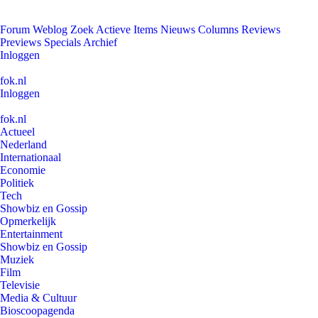
Forum
Weblog
Zoek
Actieve Items
Nieuws
Columns
Reviews
Previews
Specials
Archief
Inloggen
fok.nl
Inloggen
fok.nl
Actueel
Nederland
Internationaal
Economie
Politiek
Tech
Showbiz en Gossip
Opmerkelijk
Entertainment
Showbiz en Gossip
Muziek
Film
Televisie
Media & Cultuur
Bioscoopagenda