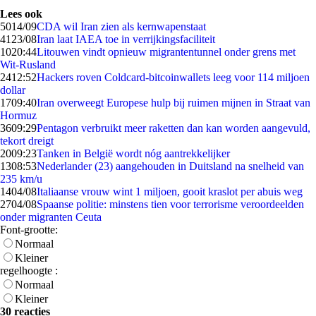
Lees ook
50
14/09
CDA wil Iran zien als kernwapenstaat
41
23/08
Iran laat IAEA toe in verrijkingsfaciliteit
10
20:44
Litouwen vindt opnieuw migrantentunnel onder grens met
Wit-Rusland
24
12:52
Hackers roven Coldcard-bitcoinwallets leeg voor 114 miljoen
dollar
17
09:40
Iran overweegt Europese hulp bij ruimen mijnen in Straat van
Hormuz
36
09:29
Pentagon verbruikt meer raketten dan kan worden aangevuld,
tekort dreigt
20
09:23
Tanken in België wordt nóg aantrekkelijker
13
08:53
Nederlander (23) aangehouden in Duitsland na snelheid van
235 km/u
14
04/08
Italiaanse vrouw wint 1 miljoen, gooit kraslot per abuis weg
27
04/08
Spaanse politie: minstens tien voor terrorisme veroordeelden
onder migranten Ceuta
Font-grootte:
Normaal
Kleiner
regelhoogte :
Normaal
Kleiner
30 reacties