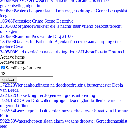
26
06/08
NAVO zet wegens Russische provocatie 250% meer
gevechtsvliegtuigen in
59
06/08
Waterschappen slaan alarm wegens droogte: Gereedschapskist
leeg
1
06/08
Forensics: Crime Scene Detective
23
06/08
Zorgmedewerkster die 's nachts haar vriend bezocht terecht
ontslagen
38
06/08
Random Pics van de Dag #1977
18
05/08
Datalek bij Bol en de Bijenkorf na cyberaanval op logistiek
partner Ceva
34
05/08
Kind overleden na aanrijding door AH-bestelbus in Dordrecht
Actieve items
Actieve items
Scrollbar gebruiken
opslaan
17
23:28
Vier aanhoudingen na doodsbedreiging burgemeester Depla
van Breda
22
23:22
Quake krijgt na 30 jaar een gratis uitbreiding
19
23:15
CDA en D66 willen ingrijpen tegen 'gluurbrillen' die mensen
ongemerkt filmen
10
22:54
Benzineprijs daalt verder, onzekerheid over Straat van Hormuz
blijft
59
22:53
Waterschappen slaan alarm wegens droogte: Gereedschapskist
leeg