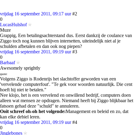
vrijdag 16 september 2011, 09:17 uur
#2
0
LucasHulshof
Muze
Grappig, Een betalingsachterstand dus. Eerst dankzij de coulance van
Ziggo toch nog kunnen blijven internetten, uiteindelijk niet al je
schulden afbetalen en dan ook nog piepen?
vrijdag 16 september 2011, 09:19 uur
#3
0
Barbaaf
Awesomely sprightly
quote:
Volgens Ziggo is Rodenrijs het slachtoffer geworden van een
'vervelende computerfout'. "Te gek voor woorden natuurlijk. Die cent
hoeft hij niet te betalen."
Nee klojo, het is een vervelend en onwillend bedrijf, computers doen
alleen wat mensen ze opdragen. Niemand heeft bij Ziggo blijkbaar het
fatsoen gehad deze "schuld" te annuleren.
Ooit schreef oh-oh het volgende:
Management en beleid en zo, dat
kan elke debiel leren.
vrijdag 16 september 2011, 09:19 uur
#4
0
Jinglebones