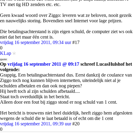
TV met tig HD zenders etc. etc.
Geen kwaad woord over Ziggo: leveren wat ze beloven, nooit gezeik
en nauwelijks storing. Bovendien snel Internet voor lage prijzen.
Die betalingsachterstand is zijn eigen schuld, de computer ziet ws ook
niet dat het maar één cent is.
vrijdag 16 september 2011, 09:34 uur
#17
0
KLap
quote:
Op
vrijdag 16 september 2011 @ 09:17
schreef LucasHulshof het
volgende:
Grappig, Een betalingsachterstand dus. Eerst dankzij de coulance van
Ziggo toch nog kunnen blijven internetten, uiteindelijk niet al je
schulden afbetalen en dan ook nog piepen?
Hij heeft toch al zijn schulden afbetaald....
Staat toch overduidlijk in het bericht.
Alleen door een fout bij ziggo stond er nog schuld van 1 cent.
Het bericht is trouwens niet heel duidelijk, heeft ziggo hem afgesloten
wegens de schuld die te laat betaald is of echt om die 1 cent
vrijdag 16 september 2011, 09:39 uur
#20
0
Kiegie