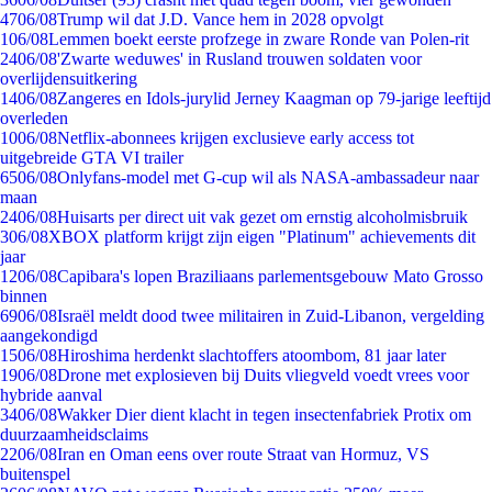
47
06/08
Trump wil dat J.D. Vance hem in 2028 opvolgt
1
06/08
Lemmen boekt eerste profzege in zware Ronde van Polen-rit
24
06/08
'Zwarte weduwes' in Rusland trouwen soldaten voor
overlijdensuitkering
14
06/08
Zangeres en Idols-jurylid Jerney Kaagman op 79-jarige leeftijd
overleden
10
06/08
Netflix-abonnees krijgen exclusieve early access tot
uitgebreide GTA VI trailer
65
06/08
Onlyfans-model met G-cup wil als NASA-ambassadeur naar
maan
24
06/08
Huisarts per direct uit vak gezet om ernstig alcoholmisbruik
3
06/08
XBOX platform krijgt zijn eigen "Platinum" achievements dit
jaar
12
06/08
Capibara's lopen Braziliaans parlementsgebouw Mato Grosso
binnen
69
06/08
Israël meldt dood twee militairen in Zuid-Libanon, vergelding
aangekondigd
15
06/08
Hiroshima herdenkt slachtoffers atoombom, 81 jaar later
19
06/08
Drone met explosieven bij Duits vliegveld voedt vrees voor
hybride aanval
34
06/08
Wakker Dier dient klacht in tegen insectenfabriek Protix om
duurzaamheidsclaims
22
06/08
Iran en Oman eens over route Straat van Hormuz, VS
buitenspel