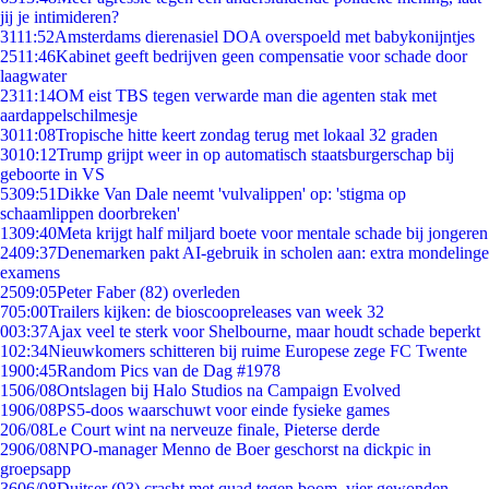
jij je intimideren?
31
11:52
Amsterdams dierenasiel DOA overspoeld met babykonijntjes
25
11:46
Kabinet geeft bedrijven geen compensatie voor schade door
laagwater
23
11:14
OM eist TBS tegen verwarde man die agenten stak met
aardappelschilmesje
30
11:08
Tropische hitte keert zondag terug met lokaal 32 graden
30
10:12
Trump grijpt weer in op automatisch staatsburgerschap bij
geboorte in VS
53
09:51
Dikke Van Dale neemt 'vulvalippen' op: 'stigma op
schaamlippen doorbreken'
13
09:40
Meta krijgt half miljard boete voor mentale schade bij jongeren
24
09:37
Denemarken pakt AI-gebruik in scholen aan: extra mondelinge
examens
25
09:05
Peter Faber (82) overleden
7
05:00
Trailers kijken: de bioscoopreleases van week 32
0
03:37
Ajax veel te sterk voor Shelbourne, maar houdt schade beperkt
1
02:34
Nieuwkomers schitteren bij ruime Europese zege FC Twente
19
00:45
Random Pics van de Dag #1978
15
06/08
Ontslagen bij Halo Studios na Campaign Evolved
19
06/08
PS5-doos waarschuwt voor einde fysieke games
2
06/08
Le Court wint na nerveuze finale, Pieterse derde
29
06/08
NPO-manager Menno de Boer geschorst na dickpic in
groepsapp
36
06/08
Duitser (93) crasht met quad tegen boom, vier gewonden