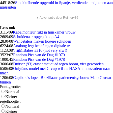
445
18:26
Smokkelbende opgerold in Spanje, verdienden miljoenen aan
migranten
▼ Advertentie door Refinery89
Lees ook
31
15/09
Kabelmonteur rukt in huiskamer vrouw
26
09/09
Schuldenaar opgepakt op A4
28
30/08
Wanbetalers maken hogere schulden
62
24/08
Analoog legt het af tegen digitale tv
11
23:08
VrijMiBabes #316 (not very sfw!)
35
23:07
Random Pics van de Dag #1979
19
00:45
Random Pics van de Dag #1978
36
06/08
Duitser (93) crasht met quad tegen boom, vier gewonden
65
06/08
Onlyfans-model met G-cup wil als NASA-ambassadeur naar
maan
12
06/08
Capibara's lopen Braziliaans parlementsgebouw Mato Grosso
binnen
Font-grootte:
Normaal
Kleiner
regelhoogte :
Normaal
Kleiner