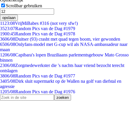
Scrollbar gebruiken
opslaan
11
23:08
VrijMiBabes #316 (not very sfw!)
35
23:07
Random Pics van de Dag #1979
19
00:45
Random Pics van de Dag #1978
36
06/08
Duitser (93) crasht met quad tegen boom, vier gewonden
65
06/08
Onlyfans-model met G-cup wil als NASA-ambassadeur naar
maan
12
06/08
Capibara's lopen Braziliaans parlementsgebouw Mato Grosso
binnen
23
06/08
Zorgmedewerkster die 's nachts haar vriend bezocht terecht
ontslagen
38
06/08
Random Pics van de Dag #1977
34
05/08
Dirk sluit supermarkt op de Wallen na golf van diefstal en
agressie
12
05/08
Random Pics van de Dag #1976