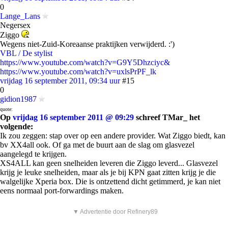
0
Lange_Lans
Negersex
Ziggo
Wegens niet-Zuid-Koreaanse praktijken verwijderd. :')
VBL / De stylist
https://www.youtube.com/watch?v=G9Y5Dhzciyc&
https://www.youtube.com/watch?v=uxlsPrPF_lk
vrijdag 16 september 2011, 09:34 uur
#15
0
gidion1987
quote:
Op
vrijdag 16 september 2011 @ 09:29
schreef TMar_ het
volgende:
Ik zou zeggen: stap over op een andere provider. Wat Ziggo biedt, kan
bv XX4all ook. Of ga met de buurt aan de slag om glasvezel
aangelegd te krijgen.
XS4ALL kan geen snelheiden leveren die Ziggo leverd... Glasvezel
krijg je leuke snelheiden, maar als je bij KPN gaat zitten krijg je die
walgelijke Xperia box. Die is ontzettend dicht getimmerd, je kan niet
eens normaal port-forwardings maken.
▼ Advertentie door Refinery89