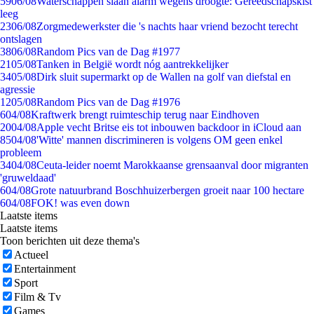
59
06/08
Waterschappen slaan alarm wegens droogte: Gereedschapskist
leeg
23
06/08
Zorgmedewerkster die 's nachts haar vriend bezocht terecht
ontslagen
38
06/08
Random Pics van de Dag #1977
21
05/08
Tanken in België wordt nóg aantrekkelijker
34
05/08
Dirk sluit supermarkt op de Wallen na golf van diefstal en
agressie
12
05/08
Random Pics van de Dag #1976
6
04/08
Kraftwerk brengt ruimteschip terug naar Eindhoven
20
04/08
Apple vecht Britse eis tot inbouwen backdoor in iCloud aan
85
04/08
'Witte' mannen discrimineren is volgens OM geen enkel
probleem
34
04/08
Ceuta-leider noemt Marokkaanse grensaanval door migranten
'gruweldaad'
6
04/08
Grote natuurbrand Boschhuizerbergen groeit naar 100 hectare
6
04/08
FOK! was even down
Laatste items
Laatste items
Toon berichten uit deze thema's
Actueel
Entertainment
Sport
Film & Tv
Games