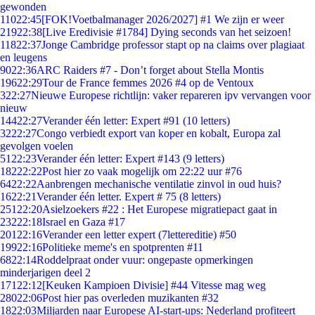
gewonden
110
22:45
[FOK!Voetbalmanager 2026/2027] #1 We zijn er weer
219
22:38
[Live Eredivisie #1784] Dying seconds van het seizoen!
118
22:37
Jonge Cambridge professor stapt op na claims over plagiaat
en leugens
90
22:36
ARC Raiders #7 - Don’t forget about Stella Montis
196
22:29
Tour de France femmes 2026 #4 op de Ventoux
3
22:27
Nieuwe Europese richtlijn: vaker repareren ipv vervangen voor
nieuw
144
22:27
Verander één letter: Expert #91 (10 letters)
32
22:27
Congo verbiedt export van koper en kobalt, Europa zal
gevolgen voelen
51
22:23
Verander één letter: Expert #143 (9 letters)
182
22:22
Post hier zo vaak mogelijk om 22:22 uur #76
64
22:22
Aanbrengen mechanische ventilatie zinvol in oud huis?
16
22:21
Verander één letter. Expert # 75 (8 letters)
251
22:20
Asielzoekers #22 : Het Europese migratiepact gaat in
232
22:18
Israel en Gaza #17
201
22:16
Verander een letter expert (7lettereditie) #50
199
22:16
Politieke meme's en spotprenten #11
68
22:14
Roddelpraat onder vuur: ongepaste opmerkingen
minderjarigen deel 2
171
22:12
[Keuken Kampioen Divisie] #44 Vitesse mag weg
280
22:06
Post hier pas overleden muzikanten #32
18
22:03
Miljarden naar Europese AI-start-ups: Nederland profiteert