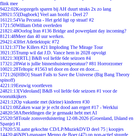
flink mee
94
22:02
Koopzegels sparen bij AH duurt straks 2x zo lang
289
21:55
[Dagboek] Veel aan hoofd - Deel 27
161
21:54
Via Pecunia - Het geld ligt op straat! #2
17
21:50
William Orbit overleden
218
21:48
Oorlog Iran #136 Bridge and powerplant day incoming?
81
21:48
Meer dan 40 uur werken.
294
21:43
Het Atletiektopic #72
113
21:37
The Killers #21 Imploding The Mirage Tour
39
21:35
Trump wil dat J.D. Vance hem in 2028 opvolgt
182
21:30
[RTL] B&B vol liefde 6de seizoen #4
173
21:28
Wat is jullie binnenhuistemperatuur? #81 Horrorzomer
100
21:28
Teltopic #1563 tel door en door en door....
17
21:26
[HBO] Stuart Fails to Save the Universe (Big Bang Theory
spinoff)
42
21:19
Eeuwig voortleven
248
21:13
[Videoland] B&B vol liefde 6de seizoen #1 voor de
vooruitkijkers
24
21:12
Op vakantie met (kleine) kinderen #30
143
21:08
Zaken waar je je echt dood aan ergert #17 - Werklui
248
20:58
Afbeeldingen die je gemaakt hebt met AI
255
20:58
Totale zonsverduistering 12-08-2026 (Groenland, IJsland en
Spanje) #1
179
20:53
Laatst gekochte CD/LP/MuziekDVD deel 75 | koopjes
144
20:46
NPO-manager Menno de Boer (47) op non-actief stuurde