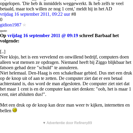
opgelopen. 'Die heb ik inmiddels weggewerkt. Ik heb zelfs te veel
betaald, maar toch willen ze nog 1 cent,' meldt hij in het AD
vrijdag 16 september 2011, 09:22 uur
#8
0
gidion1987
quote:
Op
vrijdag 16 september 2011 @ 09:19
schreef Barbaaf het
volgende:
[..]
Nee klojo, het is een vervelend en onwillend bedrijf, computers doen
alleen wat mensen ze opdragen. Niemand heeft bij Ziggo blijkbaar het
fatsoen gehad deze "schuld" te annuleren.
Niet helemaal. Den-Haag is een schakelbaar gebied. Dus met een druk
op de knop uit of aan te zetten. De computer ziet dat er een betaal
achterstand is, dus word de man afgesloten. De computer ziet niet dat
het maar 1 cent is en de computer kan niet denken: "ooh, het is maar 1
cent, niet afsluiten dus!".
Met een druk op de knop kan deze man weer tv kijken, internetten en
bellen
▼ Advertentie door Refinery89