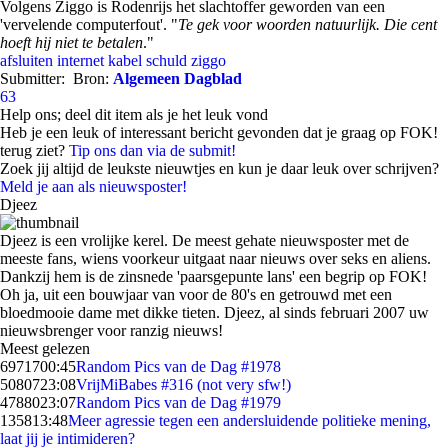
Volgens Ziggo is Rodenrijs het slachtoffer geworden van een
'vervelende computerfout'. "
Te gek voor woorden natuurlijk. Die cent
hoeft hij niet te betalen
."
afsluiten
internet
kabel
schuld
ziggo
Submitter:
Bron:
Algemeen Dagblad
63
Help ons; deel dit item als je het leuk vond
Heb je een leuk of interessant bericht gevonden dat je graag op FOK!
terug ziet?
Tip ons dan via de submit!
Zoek jij altijd de leukste nieuwtjes en kun je daar leuk over schrijven?
Meld je aan als nieuwsposter!
Djeez
Djeez is een vrolijke kerel. De meest gehate nieuwsposter met de
meeste fans, wiens voorkeur uitgaat naar nieuws over seks en aliens.
Dankzij hem is de zinsnede 'paarsgepunte lans' een begrip op FOK!
Oh ja, uit een bouwjaar van voor de 80's en getrouwd met een
bloedmooie dame met dikke tieten. Djeez, al sinds februari 2007 uw
nieuwsbrenger voor ranzig nieuws!
Meest gelezen
69717
00:45
Random Pics van de Dag #1978
50807
23:08
VrijMiBabes #316 (not very sfw!)
47880
23:07
Random Pics van de Dag #1979
1358
13:48
Meer agressie tegen een andersluidende politieke mening,
laat jij je intimideren?