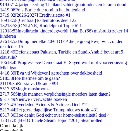
9
19:07
14-jarige leerling Thailand schiet grootouders en leraren dood
14
19:06
Prijs Bar le duc rood in het buitenland
37
19:02
[2026/2027] Eredivisietoto #1
169
18:58
[Centraal] kattenfotoos deel 122
182
18:58
[ONLINE] Roddelpraat Topic #21
129
18:53
Invalkracht kinderdagverblijf Jan B. (66) misbruikt zeker 14
kinderen
276
18:52
Dump hier elke 40+ TOEP die je graag kwijt wil, zonder
restricties 15
12
18:49
Defensiepact Pakistan, Turkije en Saudi-Arabië bevat art.5
clausule?
106
18:45
Progressieve Democraat El-Sayed wint nipt voorverkiezing
Michigan
44
18:39
[Eva vd Wijdeven] geruchten over dakloosheid
5
18:38
Hoe hiermee om te gaan?
211
18:35
Russia vs Ukraine #91
55
17:59
Magic mushrooms
27
17:56
Single mannen verplichtsingle moeders laten daten?
95
17:49
Nieuwe / verwachte boeken
89
17:47
Overleden Acteurs & Actrices Deel #15
52
17:44
Het grote dagelijkse Trump nieuws topic #31
85
17:36
Hoe denkt God echt over homo-seksualiteit? deel 4
123
17:35
[Het Officiële Steam Topic #201] Steamrolled
Opmerkelijk
Opmerkelijk