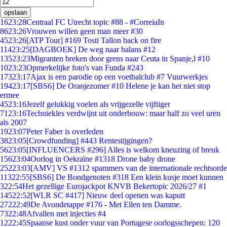
opslaan
16
23:28
Centraal FC Utrecht topic #88 - #CorreiaIn
86
23:26
Vrouwen willen geen man meer #30
45
23:26
[ATP Tour] #169 Tosti Tallon back on fire
114
23:25
[DAGBOEK] De weg naar balans #12
135
23:23
Migranten breken door grens naar Ceuta in Spanje,l #10
10
23:23
Opmerkelijke foto's van Funda #243
173
23:17
Ajax is een parodie op een voetbalclub #7 Vuurwerkjes
194
23:17
[SBS6] De Oranjezomer #10 Helene je kan het niet stop
ermee
45
23:16
Jezelf gelukkig voelen als vrijgezelle vijftiger
71
23:16
Techniekles verdwijnt uit onderbouw: maar half zo veel uren
als 2007
19
23:07
Peter Faber is overleden
38
23:05
[Crowdfunding] #443 Rentestijgingen?
56
23:05
[INFLUENCERS #296] Alles is welkom kneuzing of breuk
156
23:04
Oorlog in Oekraïne #1318 Drone baby drone
252
23:03
[AMV] VS #1312 spammers van de internationale rechtsorde
113
22:55
[SBS6] De Bondgenoten #318 Een klein kusje moet kunnen
3
22:54
Het gezellige Eurojackpot KNVB Bekertopic 2026/27 #1
145
22:52
[WLR SC #417] Nieuw deel openen was kaputt
272
22:49
De Avondetappe #176 - Met Ellen ten Damme.
73
22:48
Afvallen met injecties #4
12
22:45
Spaanse kust onder vuur van Portugese oorlogsschepen: 120