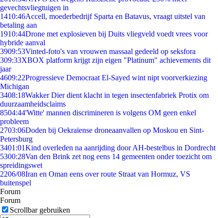
gevechtsvliegtuigen in
14
10:46
Accell, moederbedrijf Sparta en Batavus, vraagt uitstel van
betaling aan
19
10:44
Drone met explosieven bij Duits vliegveld voedt vrees voor
hybride aanval
39
09:53
Vinted-foto's van vrouwen massaal gedeeld op seksfora
3
09:33
XBOX platform krijgt zijn eigen "Platinum" achievements dit
jaar
46
09:22
Progressieve Democraat El-Sayed wint nipt voorverkiezing
Michigan
34
08:18
Wakker Dier dient klacht in tegen insectenfabriek Protix om
duurzaamheidsclaims
85
04:44
'Witte' mannen discrimineren is volgens OM geen enkel
probleem
27
03:06
Doden bij Oekraïense droneaanvallen op Moskou en Sint-
Petersburg
34
01:01
Kind overleden na aanrijding door AH-bestelbus in Dordrecht
53
00:28
Van den Brink zet nog eens 14 gemeenten onder toezicht om
spreidingswet
22
06/08
Iran en Oman eens over route Straat van Hormuz, VS
buitenspel
Forum
Forum
Scrollbar gebruiken