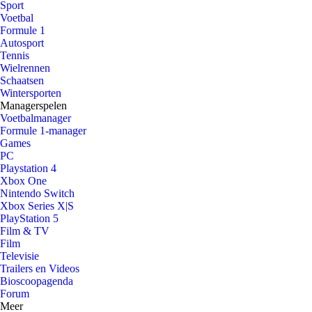
Sport
Voetbal
Formule 1
Autosport
Tennis
Wielrennen
Schaatsen
Wintersporten
Managerspelen
Voetbalmanager
Formule 1-manager
Games
PC
Playstation 4
Xbox One
Nintendo Switch
Xbox Series X|S
PlayStation 5
Film & TV
Film
Televisie
Trailers en Videos
Bioscoopagenda
Forum
Meer