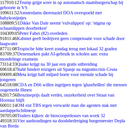
1179
10:12
Trump grijpt weer in op automatisch staatsburgerschap bij
geboorte in VS
1096
11:52
Amsterdams dierenasiel DOA overspoeld met
babykonijntjes
1088
09:51
Dikke Van Dale neemt 'vulvalippen' op: 'stigma op
schaamlippen doorbreken'
1043
09:05
Peter Faber (82) overleden
918
11:46
Kabinet geeft bedrijven geen compensatie voor schade door
laagwater
877
11:08
Tropische hitte keert zondag terug met lokaal 32 graden
837
09:37
Denemarken pakt AI-gebruik in scholen aan: extra
mondelinge examens
731
14:33
Quake krijgt na 30 jaar een gratis uitbreiding
696
18:47
Italië hindert reizigers uit Spanje na migratiecrisis Ceuta
690
09:40
Meta krijgt half miljard boete voor mentale schade bij
jongeren
645
18:08
CDA en D66 willen ingrijpen tegen 'gluurbrillen' die mensen
ongemerkt filmen
620
17:56
Benzineprijs daalt verder, onzekerheid over Straat van
Hormuz blijft
600
11:14
OM eist TBS tegen verwarde man die agenten stak met
aardappelschilmesje
597
05:00
Trailers kijken: de bioscoopreleases van week 32
493
18:31
Vier aanhoudingen na doodsbedreiging burgemeester Depla
van Breda