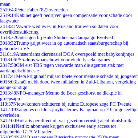
maan
25
19:43
Peter Faber (82) overleden
25
19:14
Kabinet geeft bedrijven geen compensatie voor schade door
laagwater
24
18:41
'Zwarte weduwes' in Rusland trouwen soldaten voor
overlijdensuitkering
15
18:32
Ontslagen bij Halo Studios na Campaign Evolved
30
18:32
Trump grijpt weer in op automatisch staatsburgerschap bij
geboorte in VS
31
18:19
Amsterdams dierenasiel DOA overspoeld met babykonijntjes
19
18:06
PS5-doos waarschuwt voor einde fysieke games
23
17:58
OM eist TBS tegen verwarde man die agenten stak met
aardappelschilmesje
13
17:41
Meta krijgt half miljard boete voor mentale schade bij jongeren
69
15:03
Israël meldt dood twee militairen in Zuid-Libanon, vergelding
aangekondigd
29
13:48
NPO-manager Menno de Boer geschorst na dickpic in
groepsapp
1
13:37
Nieuwkomers schitteren bij ruime Europese zege FC Twente
14
12:19
Zangeres en Idols-jurylid Jerney Kaagman op 79-jarige leeftijd
overleden
24
12:00
Huisarts per direct uit vak gezet om ernstig alcoholmisbruik
10
11:41
Netflix-abonnees krijgen exclusieve early access tot
uitgebreide GTA VI trailer
26
10:54
NAVO zet wegens Russische provocatie 250% meer