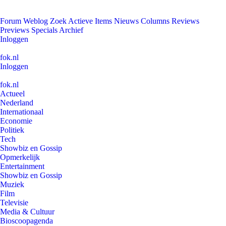
Forum
Weblog
Zoek
Actieve Items
Nieuws
Columns
Reviews
Previews
Specials
Archief
Inloggen
fok.nl
Inloggen
fok.nl
Actueel
Nederland
Internationaal
Economie
Politiek
Tech
Showbiz en Gossip
Opmerkelijk
Entertainment
Showbiz en Gossip
Muziek
Film
Televisie
Media & Cultuur
Bioscoopagenda