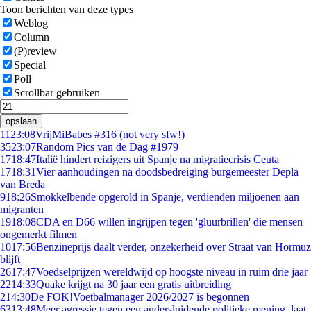
Toon berichten van deze types
Weblog
Column
(P)review
Special
Poll
Scrollbar gebruiken
opslaan
11
23:08
VrijMiBabes #316 (not very sfw!)
35
23:07
Random Pics van de Dag #1979
17
18:47
Italië hindert reizigers uit Spanje na migratiecrisis Ceuta
17
18:31
Vier aanhoudingen na doodsbedreiging burgemeester Depla
van Breda
9
18:26
Smokkelbende opgerold in Spanje, verdienden miljoenen aan
migranten
19
18:08
CDA en D66 willen ingrijpen tegen 'gluurbrillen' die mensen
ongemerkt filmen
10
17:56
Benzineprijs daalt verder, onzekerheid over Straat van Hormuz
blijft
26
17:47
Voedselprijzen wereldwijd op hoogste niveau in ruim drie jaar
22
14:33
Quake krijgt na 30 jaar een gratis uitbreiding
2
14:30
De FOK!Voetbalmanager 2026/2027 is begonnen
63
13:48
Meer agressie tegen een andersluidende politieke mening, laat