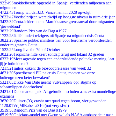
9
22:49
Smokkelbende opgerold in Spanje, verdienden miljoenen aan
migranten
47
22:43
Trump wil dat J.D. Vance hem in 2028 opvolgt
26
22:42
Voedselprijzen wereldwijd op hoogste niveau in ruim drie jaar
34
22:32
Ceuta-leider noemt Marokkaanse grensaanval door migranten
'gruweldaad'
38
22:29
Random Pics van de Dag #1977
17
22:28
Italië hindert reizigers uit Spanje na migratiecrisis Ceuta
38
22:28
Spaanse politie: minstens tien voor terrorisme veroordeelden
onder migranten Ceuta
15
22:25
Long live the 7th of October
30
22:20
Tropische hitte keert zondag terug met lokaal 32 graden
63
22:19
Meer agressie tegen een andersluidende politieke mening, laat
jij je intimideren?
7
21:52
Trailers kijken: de bioscoopreleases van week 32
46
21:30
Spoedberaad EU na crisis Ceuta, moeten we onze
buitengrenzen beter bewaken?
53
21:03
Dikke Van Dale neemt 'vulvalippen' op: 'stigma op
schaamlippen doorbreken'
24
21:01
Denemarken pakt AI-gebruik in scholen aan: extra mondelinge
examens
36
20:20
Duitser (93) crasht met quad tegen boom, vier gewonden
11
20:01
VrijMiBabes #316 (not very sfw!)
35
19:58
Random Pics van de Dag #1979
65
19:50
Onlyfans-model met G-cup wil als NASA-ambassadeur naar