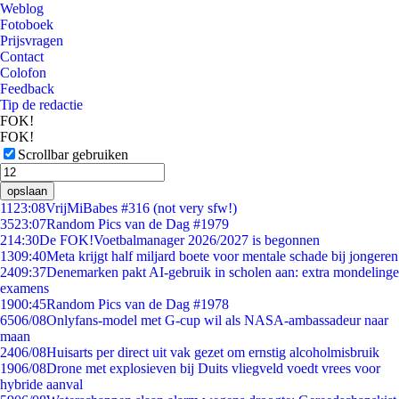
Weblog
Fotoboek
Prijsvragen
Contact
Colofon
Feedback
Tip de redactie
FOK!
FOK!
Scrollbar gebruiken
opslaan
11
23:08
VrijMiBabes #316 (not very sfw!)
35
23:07
Random Pics van de Dag #1979
2
14:30
De FOK!Voetbalmanager 2026/2027 is begonnen
13
09:40
Meta krijgt half miljard boete voor mentale schade bij jongeren
24
09:37
Denemarken pakt AI-gebruik in scholen aan: extra mondelinge
examens
19
00:45
Random Pics van de Dag #1978
65
06/08
Onlyfans-model met G-cup wil als NASA-ambassadeur naar
maan
24
06/08
Huisarts per direct uit vak gezet om ernstig alcoholmisbruik
19
06/08
Drone met explosieven bij Duits vliegveld voedt vrees voor
hybride aanval