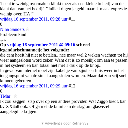
1 cent te weinig overmaken klinkt meer als een kleine treiterij van de
klant dan van het bedrijf. "Jullie krijgen je geld maar ik maak expres te
weinig over, HA!"
vrijdag 16 september 2011, 09:28 uur
#11
0
Nina-Sanders
Probleem kind
quote:
Op
vrijdag 16 september 2011 @ 09:16
schreef
legendarischmannetje het volgende:
die cent hoeft hij niet te betalen.. nee maar wel 2 weken wachten tot hij
weer aangesloten word zeker. Want dat is zo moeilijk om aan te passen
in het systeem en kan totaal niet met 1 druk op de knop..
In geval van internet moet zijn kabeltje van zijn/haar huis weer in het
toegangspunt van de straat aangesloten worden. Maar dat zou vrij snel
kunnen gebeuren.
vrijdag 16 september 2011, 09:29 uur
#12
0
TMar_
Ik zou zeggen: stap over op een andere provider. Wat Ziggo biedt, kan
bv XX4all ook. Of ga met de buurt aan de slag om glasvezel
aangelegd te krijgen.
▼ Advertentie door Refinery89