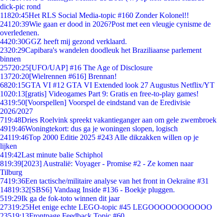
dick-pic rond
118
20:45
Het RLS Social Media-topic #160 Zonder Kolonel!!
241
20:39
Wie gaan er dood in 2026?Post met een vleugje cynisme de
overledenen.
44
20:30
GGZ heeft mij gezond verklaard.
23
20:29
Capibara's wandelen doodleuk het Braziliaanse parlement
binnen
257
20:25
[UFO/UAP] #16 The Age of Disclosure
137
20:20
[Wielrennen #616] Brennan!
68
20:15
GTA VI #12 GTA VI Extended look 27 Augustus Netflix/YT
10
20:13
[gratis] Videogames Part 9: Gratis en free-to-play games!
43
19:50
[Voorspellen] Voorspel de eindstand van de Eredivisie
2026/2027
7
19:48
Dries Roelvink spreekt vakantieganger aan om gele zwembroek
49
19:46
Woningtekort: dus ga je woningen slopen, logisch
241
19:46
Top 2000 Editie 2025 #243 Alle dikzakken willen op je
lijken
4
19:42
Last minute balie Schiphol
8
19:39
[2023] Australië: Voyager - Promise #2 - Ze komen naar
Tilburg
74
19:36
Een tactische/militaire analyse van het front in Oekraïne #31
148
19:32
[SBS6] Vandaag Inside #136 - Boekje pluggen.
5
19:29
Ik ga de fok-toto winnen dit jaar
273
19:25
Het enige echte LEGO-topic #45 LEGOOOOOOOOOOO
235
19:13
Frontpage Feedback Topic #60