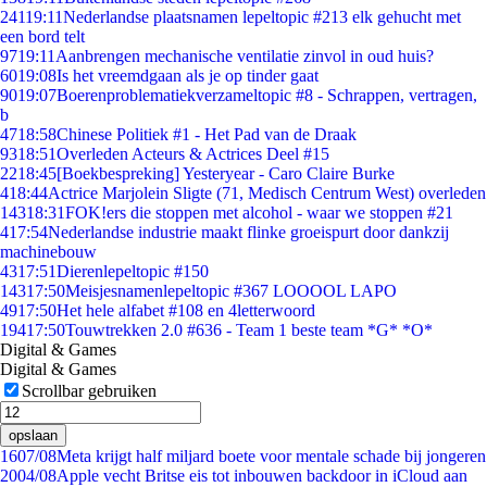
241
19:11
Nederlandse plaatsnamen lepeltopic #213 elk gehucht met
een bord telt
97
19:11
Aanbrengen mechanische ventilatie zinvol in oud huis?
60
19:08
Is het vreemdgaan als je op tinder gaat
90
19:07
Boerenproblematiekverzameltopic #8 - Schrappen, vertragen,
b
47
18:58
Chinese Politiek #1 - Het Pad van de Draak
93
18:51
Overleden Acteurs & Actrices Deel #15
22
18:45
[Boekbespreking] Yesteryear - Caro Claire Burke
4
18:44
Actrice Marjolein Sligte (71, Medisch Centrum West) overleden
143
18:31
FOK!ers die stoppen met alcohol - waar we stoppen #21
4
17:54
Nederlandse industrie maakt flinke groeispurt door dankzij
machinebouw
43
17:51
Dierenlepeltopic #150
143
17:50
Meisjesnamenlepeltopic #367 LOOOOL LAPO
49
17:50
Het hele alfabet #108 en 4letterwoord
194
17:50
Touwtrekken 2.0 #636 - Team 1 beste team *G* *O*
Digital & Games
Digital & Games
Scrollbar gebruiken
opslaan
16
07/08
Meta krijgt half miljard boete voor mentale schade bij jongeren
20
04/08
Apple vecht Britse eis tot inbouwen backdoor in iCloud aan