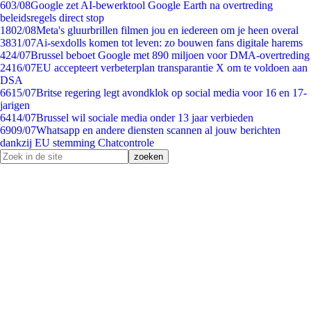
6
03/08
Google zet AI-bewerktool Google Earth na overtreding
beleidsregels direct stop
18
02/08
Meta's gluurbrillen filmen jou en iedereen om je heen overal
38
31/07
Ai-sexdolls komen tot leven: zo bouwen fans digitale harems
4
24/07
Brussel beboet Google met 890 miljoen voor DMA-overtreding
24
16/07
EU accepteert verbeterplan transparantie X om te voldoen aan
DSA
66
15/07
Britse regering legt avondklok op social media voor 16 en 17-
jarigen
64
14/07
Brussel wil sociale media onder 13 jaar verbieden
69
09/07
Whatsapp en andere diensten scannen al jouw berichten
dankzij EU stemming Chatcontrole