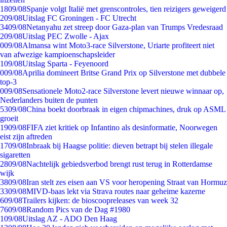
18
09/08
Spanje volgt Italië met grenscontroles, tien reizigers geweigerd
2
09/08
Uitslag FC Groningen - FC Utrecht
34
09/08
Netanyahu zet streep door Gaza-plan van Trumps Vredesraad
2
09/08
Uitslag PEC Zwolle - Ajax
0
09/08
Almansa wint Moto3-race Silverstone, Uriarte profiteert niet
van afwezige kampioenschapsleider
1
09/08
Uitslag Sparta - Feyenoord
0
09/08
Aprilia domineert Britse Grand Prix op Silverstone met dubbele
top-3
0
09/08
Sensationele Moto2-race Silverstone levert nieuwe winnaar op,
Nederlanders buiten de punten
53
09/08
China boekt doorbraak in eigen chipmachines, druk op ASML
groeit
19
09/08
FIFA ziet kritiek op Infantino als desinformatie, Noorwegen
eist zijn aftreden
17
09/08
Inbraak bij Haagse politie: dieven betrapt bij stelen illegale
sigaretten
28
09/08
Nachtelijk gebiedsverbod brengt rust terug in Rotterdamse
wijk
38
09/08
Iran stelt zes eisen aan VS voor heropening Straat van Hormuz
33
09/08
MIVD-baas lekt via Strava routes naar geheime kazerne
6
09/08
Trailers kijken: de bioscoopreleases van week 32
76
09/08
Random Pics van de Dag #1980
1
09/08
Uitslag AZ - ADO Den Haag