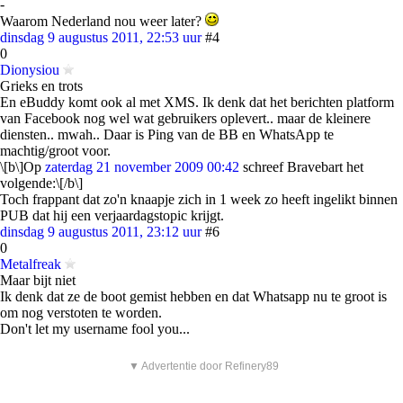
-
Waarom Nederland nou weer later?
dinsdag 9 augustus 2011, 22:53 uur
#4
0
Dionysiou
Grieks en trots
En eBuddy komt ook al met XMS. Ik denk dat het berichten platform
van Facebook nog wel wat gebruikers oplevert.. maar de kleinere
diensten.. mwah.. Daar is Ping van de BB en WhatsApp te
machtig/groot voor.
\[b\]Op
zaterdag 21 november 2009 00:42
schreef Bravebart het
volgende:\[/b\]
Toch frappant dat zo'n knaapje zich in 1 week zo heeft ingelikt binnen
PUB dat hij een verjaardagstopic krijgt.
dinsdag 9 augustus 2011, 23:12 uur
#6
0
Metalfreak
Maar bijt niet
Ik denk dat ze de boot gemist hebben en dat Whatsapp nu te groot is
om nog verstoten te worden.
Don't let my username fool you...
▼ Advertentie door Refinery89