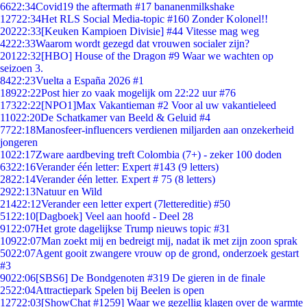
66
22:34
Covid19 the aftermath #17 bananenmilkshake
127
22:34
Het RLS Social Media-topic #160 Zonder Kolonel!!
202
22:33
[Keuken Kampioen Divisie] #44 Vitesse mag weg
42
22:33
Waarom wordt gezegd dat vrouwen socialer zijn?
201
22:32
[HBO] House of the Dragon #9 Waar we wachten op
seizoen 3.
84
22:23
Vuelta a España 2026 #1
189
22:22
Post hier zo vaak mogelijk om 22:22 uur #76
173
22:22
[NPO1]Max Vakantieman #2 Voor al uw vakantieleed
110
22:20
De Schatkamer van Beeld & Geluid #4
77
22:18
Manosfeer-influencers verdienen miljarden aan onzekerheid
jongeren
10
22:17
Zware aardbeving treft Colombia (7+) - zeker 100 doden
63
22:16
Verander één letter: Expert #143 (9 letters)
28
22:14
Verander één letter. Expert # 75 (8 letters)
29
22:13
Natuur en Wild
214
22:12
Verander een letter expert (7lettereditie) #50
51
22:10
[Dagboek] Veel aan hoofd - Deel 28
91
22:07
Het grote dagelijkse Trump nieuws topic #31
109
22:07
Man zoekt mij en bedreigt mij, nadat ik met zijn zoon sprak
50
22:07
Agent gooit zwangere vrouw op de grond, onderzoek gestart
#3
90
22:06
[SBS6] De Bondgenoten #319 De gieren in de finale
25
22:04
Attractiepark Spelen bij Beelen is open
127
22:03
[ShowChat #1259] Waar we gezellig klagen over de warmte