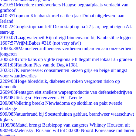
62
10:51
Meerdere medewerkers Haagse begraafplaats verdacht van
grafroof
4
10:35
Topman Kinahan-kartel na tien jaar Dubai uitgeleverd aan
Ierland
9
10:22
Google-topman Jeff Dean stapt op na 27 jaar, begint eigen AI-
start-up
29
10:07
Laag waterpeil Rijn dreigt binnenvaart bij Kaub stil te leggen
16
07:57
VrijMiBabes #316 (not very sfw!)
106
06:38
Manosfeer-influencers verdienen miljarden aan onzekerheid
jongeren
30
06:30
Grote kans op vijfde regionale hittegolf met lokaal 35 graden
63
01:03
Random Pics van de Dag #1981
30
23:17
Kleurrecessie: consumenten kiezen grijs en beige uit angst
voor waardeverlies
22
09/08
Hoge bloeddruk, diabetes en roken vergroten risico op
dementie
26
09/08
Pentagon eist snellere wapenproductie van defensiebedrijven
1
09/08
Uitslag sc Heerenveen - FC Twente
2
09/08
Vollering breekt Niewiadoma op slotklim en pakt tweede
eindzege
9
09/08
Natuurbrand bij Soesterduinen geblust, brandweer waarschuwt
kijkers
11
09/08
Mattel brengt Barbiepop van zangeres Whitney Houston uit
93
09/08
Zelensky: Rusland wil tot 50.000 Noord-Koreaanse militairen
inzetten