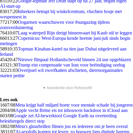
831
10:22
Google-topman Jeff Dean stapt op na 27 jaar, begint eigen
AI-start-up
830
17:20
Inbrekers betrapt bij winkelcentrum, vluchten bosje met
wespennest in
772
17:00
Oogartsen waarschuwen voor #sungazing tijdens
zonsverduistering
764
10:07
Laag waterpeil Rijn dreigt binnenvaart bij Kaub stil te leggen
660
13:27
Copernicus: West-Europa kende heetste juni-juli sinds begin
metingen
589
10:35
Topman Kinahan-kartel na tien jaar Dubai uitgeleverd aan
Ierland
454
20:47
Nieuwe flitspaal Hollandscheveld binnen 24 uur opgeblazen
433
21:30
Trump eist compensatie van Iran voor beëindiging oorlog
322
21:03
Overijssel wil zwerfkatten afschieten, dierenorganisaties
starten petitie
▼ Advertentie door Refinery89
Lees ook
16
07/08
Meta krijgt half miljard boete voor mentale schade bij jongeren
20
04/08
Apple vecht Britse eis tot inbouwen backdoor in iCloud aan
6
03/08
Google zet AI-bewerktool Google Earth na overtreding
beleidsregels direct stop
18
02/08
Meta's gluurbrillen filmen jou en iedereen om je heen overal
38
31/07
Ai-sexdolls komen tot leven: zo bouwen fans digitale harems