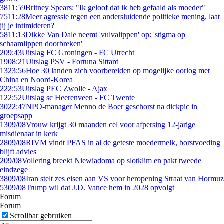
38
11:59
Britney Spears: "Ik geloof dat ik heb gefaald als moeder"
75
11:28
Meer agressie tegen een andersluidende politieke mening, laat
jij je intimideren?
58
11:13
Dikke Van Dale neemt 'vulvalippen' op: 'stigma op
schaamlippen doorbreken'
2
09:43
Uitslag FC Groningen - FC Utrecht
19
08:21
Uitslag PSV - Fortuna Sittard
13
23:56
Hoe 30 landen zich voorbereiden op mogelijke oorlog met
China en Noord-Korea
2
22:53
Uitslag PEC Zwolle - Ajax
1
22:52
Uitslag sc Heerenveen - FC Twente
30
22:47
NPO-manager Menno de Boer geschorst na dickpic in
groepsapp
13
09/08
Vrouw krijgt 30 maanden cel voor afpersing 12-jarige
misdienaar in kerk
28
09/08
RIVM vindt PFAS in al de geteste moedermelk, borstvoeding
blijft advies
2
09/08
Vollering breekt Niewiadoma op slotklim en pakt tweede
eindzege
38
09/08
Iran stelt zes eisen aan VS voor heropening Straat van Hormuz
53
09/08
Trump wil dat J.D. Vance hem in 2028 opvolgt
Forum
Forum
Scrollbar gebruiken