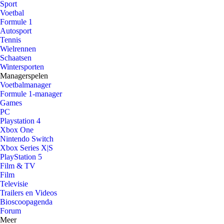
Sport
Voetbal
Formule 1
Autosport
Tennis
Wielrennen
Schaatsen
Wintersporten
Managerspelen
Voetbalmanager
Formule 1-manager
Games
PC
Playstation 4
Xbox One
Nintendo Switch
Xbox Series X|S
PlayStation 5
Film & TV
Film
Televisie
Trailers en Videos
Bioscoopagenda
Forum
Meer