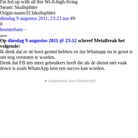
I'm fed up with all this Wi-fi-high-fiving
Steam: Skullsplitter
Origin-naam:013skullsplitter
dinsdag 9 augustus 2011, 23:23 uur
#9
0
beauterham
quote:
Op
dinsdag 9 augustus 2011 @ 23:12
schreef Metalfreak het
volgende:
Ik denk dat ze de boot gemist hebben en dat Whatsapp nu te groot is
om nog verstoten te worden.
Denk dat FB iets meer gebruikers heeft die als de dienst niet vaak
down is zoals WhatsApp best een succes kan worden.
▼ Advertentie door Refinery89