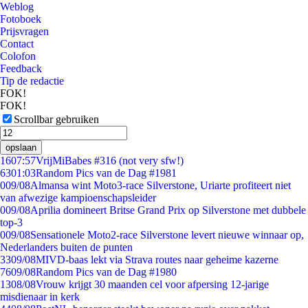
Weblog
Fotoboek
Prijsvragen
Contact
Colofon
Feedback
Tip de redactie
FOK!
FOK!
Scrollbar gebruiken
opslaan
16
07:57
VrijMiBabes #316 (not very sfw!)
63
01:03
Random Pics van de Dag #1981
0
09/08
Almansa wint Moto3-race Silverstone, Uriarte profiteert niet
van afwezige kampioenschapsleider
0
09/08
Aprilia domineert Britse Grand Prix op Silverstone met dubbele
top-3
0
09/08
Sensationele Moto2-race Silverstone levert nieuwe winnaar op,
Nederlanders buiten de punten
33
09/08
MIVD-baas lekt via Strava routes naar geheime kazerne
76
09/08
Random Pics van de Dag #1980
13
08/08
Vrouw krijgt 30 maanden cel voor afpersing 12-jarige
misdienaar in kerk