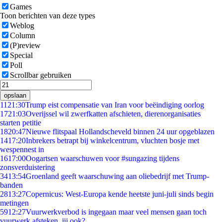
Games
Toon berichten van deze types
Weblog
Column
(P)review
Special
Poll
Scrollbar gebruiken
opslaan
11
21:30
Trump eist compensatie van Iran voor beëindiging oorlog
17
21:03
Overijssel wil zwerfkatten afschieten, dierenorganisaties
starten petitie
18
20:47
Nieuwe flitspaal Hollandscheveld binnen 24 uur opgeblazen
14
17:20
Inbrekers betrapt bij winkelcentrum, vluchten bosje met
wespennest in
16
17:00
Oogartsen waarschuwen voor #sungazing tijdens
zonsverduistering
34
13:54
Groenland geeft waarschuwing aan oliebedrijf met Trump-
banden
28
13:27
Copernicus: West-Europa kende heetste juni-juli sinds begin
metingen
59
12:27
Vuurwerkverbod is ingegaan maar veel mensen gaan toch
vuurwerk afsteken, jij ook?