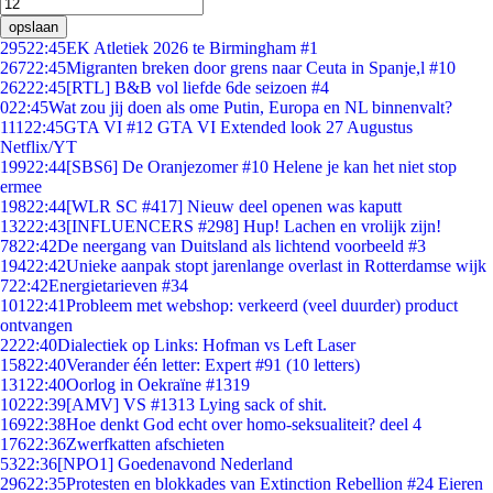
opslaan
295
22:45
EK Atletiek 2026 te Birmingham #1
267
22:45
Migranten breken door grens naar Ceuta in Spanje,l #10
262
22:45
[RTL] B&B vol liefde 6de seizoen #4
0
22:45
Wat zou jij doen als ome Putin, Europa en NL binnenvalt?
111
22:45
GTA VI #12 GTA VI Extended look 27 Augustus
Netflix/YT
199
22:44
[SBS6] De Oranjezomer #10 Helene je kan het niet stop
ermee
198
22:44
[WLR SC #417] Nieuw deel openen was kaputt
132
22:43
[INFLUENCERS #298] Hup! Lachen en vrolijk zijn!
78
22:42
De neergang van Duitsland als lichtend voorbeeld #3
194
22:42
Unieke aanpak stopt jarenlange overlast in Rotterdamse wijk
7
22:42
Energietarieven #34
101
22:41
Probleem met webshop: verkeerd (veel duurder) product
ontvangen
22
22:40
Dialectiek op Links: Hofman vs Left Laser
158
22:40
Verander één letter: Expert #91 (10 letters)
131
22:40
Oorlog in Oekraïne #1319
102
22:39
[AMV] VS #1313 Lying sack of shit.
169
22:38
Hoe denkt God echt over homo-seksualiteit? deel 4
176
22:36
Zwerfkatten afschieten
53
22:36
[NPO1] Goedenavond Nederland
296
22:35
Protesten en blokkades van Extinction Rebellion #24 Eieren