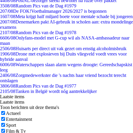
44
08/08
PostNL-bezorger steekt bewoner na ruzie over pakket
35
08/08
Random Pics van de Dag #1979
2
07/08
De FOK!Voetbalmanager 2026/2027 is begonnen
16
07/08
Meta krijgt half miljard boete voor mentale schade bij jongeren
20
07/08
Denemarken pakt AI-gebruik in scholen aan: extra mondelinge
examens
21
07/08
Random Pics van de Dag #1978
66
06/08
Onlyfans-model met G-cup wil als NASA-ambassadeur naar
maan
25
06/08
Huisarts per direct uit vak gezet om ernstig alcoholmisbruik
19
06/08
Drone met explosieven bij Duits vliegveld voedt vrees voor
hybride aanval
60
06/08
Waterschappen slaan alarm wegens droogte: Gereedschapskist
leeg
24
06/08
Zorgmedewerkster die 's nachts haar vriend bezocht terecht
ontslagen
38
06/08
Random Pics van de Dag #1977
21
05/08
Tanken in België wordt nóg aantrekkelijker
Laatste items
Laatste items
Toon berichten uit deze thema's
Actueel
Entertainment
Sport
Film & Tv