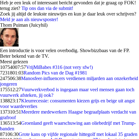
Heb je een leuk of interessant bericht gevonden dat je graag op FOK!
terug ziet?
Tip ons dan via de submit!
Zoek jij altijd de leukste nieuwtjes en kun je daar leuk over schrijven?
Meld je aan als nieuwsposter!
Thom Puiman (Juicyhil)
Een introductie is voor velen overbodig. Showbizzbaas van de FP.
Beter bekend van de TV.
Meest gelezen
107540
07:57
VrijMiBabes #316 (not very sfw!)
72318
01:03
Random Pics van de Dag #1981
2475
06:38
Manosfeer-influencers verdienen miljarden aan onzekerheid
jongeren
1755
12:27
Vuurwerkverbod is ingegaan maar veel mensen gaan toch
vuurwerk afsteken, jij ook?
1388
23:17
Kleurrecessie: consumenten kiezen grijs en beige uit angst
voor waardeverlies
1373
10:51
Meerdere medewerkers Haagse begraafplaats verdacht van
grafroof
1365
13:54
Groenland geeft waarschuwing aan oliebedrijf met Trump-
banden
871
06:30
Grote kans op vijfde regionale hittegolf met lokaal 35 graden