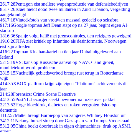
26
17:28
Pentagon eist snellere wapenproductie van defensiebedrijven
85
17:26
Israël meldt dood twee militairen in Zuid-Libanon, vergelding
aangekondigd
46
17:18
Vinted-foto's van vrouwen massaal gedeeld op seksfora
9
17:16
Google-topman Jeff Dean stapt op na 27 jaar, begint eigen AI-
start-up
18
16:36
Spanje volgt Italië met grenscontroles, tien reizigers geweigerd
19
16:26
FIFA ziet kritiek op Infantino als desinformatie, Noorwegen
eist zijn aftreden
4
16:22
Topman Kinahan-kartel na tien jaar Dubai uitgeleverd aan
Ierland
52
15:19
VS: kans op Russische aanval op NAVO-land groeit,
munitietekort wordt probleem
28
15:15
Nachtelijk gebiedsverbod brengt rust terug in Rotterdamse
wijk
4
14:35
XBOX platform krijgt zijn eigen "Platinum" achievements dit
jaar
2
14:28
Forensics: Crime Scene Detective
44
13:55
PostNL-bezorger steekt bewoner na ruzie over pakket
22
13:52
Hoge bloeddruk, diabetes en roken vergroten risico op
dementie
11
12:57
Mattel brengt Barbiepop van zangeres Whitney Houston uit
34
12:11
Netanyahu zet streep door Gaza-plan van Trumps Vredesraad
53
12:05
China boekt doorbraak in eigen chipmachines, druk op ASML
groeit