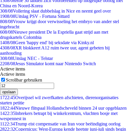
13
08/08
Hoe 30 landen zich voorbereiden op mogelijke oorlog met
China en Noord-Korea
3
08/08
Vollering slaat dubbelslag in Nice en neemt geel over
19
08/08
Uitslag PSV - Fortuna Sittard
8
08/08
Vrouw krijgt door verwisseling het embryo van ander stel
ingebracht
6
08/08
Nieuwe president De la Espriella gaat strijd aan met
drugskartels Colombia
14
08/08
Geen 'happy end' bij seksdate via Kinky.nl
43
08/08
XR blokkeert A12 ruim twee uur, agent gebeten bij
aanhouding
3
08/08
Uitslag NEC - Telstar
22
08/08
Jesus Simulator komt naar Nintendo Switch
Actieve items
Actieve items
Scrollbar gebruiken
opslaan
17
22:45
Overijssel wil zwerfkatten afschieten, dierenorganisaties
starten petitie
18
22:44
Nieuwe flitspaal Hollandscheveld binnen 24 uur opgeblazen
14
22:35
Inbrekers betrapt bij winkelcentrum, vluchten bosje met
wespennest in
11
22:34
Trump eist compensatie van Iran voor beëindiging oorlog
28
22:32
Copernicus: West-Europa kende heetste juni-juli sinds begin