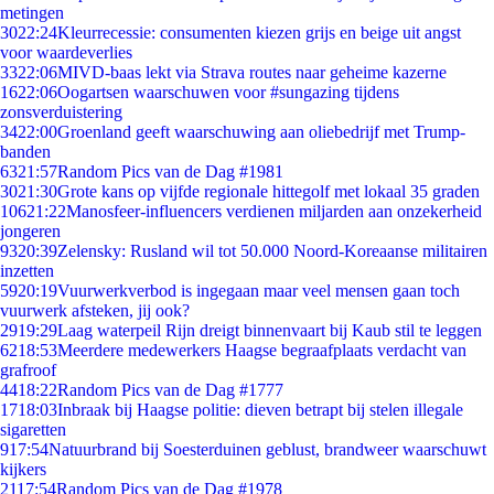
metingen
30
22:24
Kleurrecessie: consumenten kiezen grijs en beige uit angst
voor waardeverlies
33
22:06
MIVD-baas lekt via Strava routes naar geheime kazerne
16
22:06
Oogartsen waarschuwen voor #sungazing tijdens
zonsverduistering
34
22:00
Groenland geeft waarschuwing aan oliebedrijf met Trump-
banden
63
21:57
Random Pics van de Dag #1981
30
21:30
Grote kans op vijfde regionale hittegolf met lokaal 35 graden
106
21:22
Manosfeer-influencers verdienen miljarden aan onzekerheid
jongeren
93
20:39
Zelensky: Rusland wil tot 50.000 Noord-Koreaanse militairen
inzetten
59
20:19
Vuurwerkverbod is ingegaan maar veel mensen gaan toch
vuurwerk afsteken, jij ook?
29
19:29
Laag waterpeil Rijn dreigt binnenvaart bij Kaub stil te leggen
62
18:53
Meerdere medewerkers Haagse begraafplaats verdacht van
grafroof
44
18:22
Random Pics van de Dag #1777
17
18:03
Inbraak bij Haagse politie: dieven betrapt bij stelen illegale
sigaretten
9
17:54
Natuurbrand bij Soesterduinen geblust, brandweer waarschuwt
kijkers
21
17:54
Random Pics van de Dag #1978