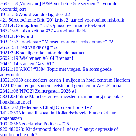
269
21:59
[Videoland] B&B vol liefde 6de seizoen #1 voor de
vooruitkijkers
191
21:56
Woord van de dag, deel 32
4
21:50
Autochtone Brit (20) krijgt 2 jaar cel voor online misbruik
57
21:47
Oorlog Iran #137 Op naar een mooie toekomst
167
21:45
Haiku ketting #27 - strooi wat liefde
90
21:37
Palworld
103
21:37
Hoogleraar: "Mensen worden steeds dommer" #2
265
21:33
Lied van de dag #52
19
21:23
Krachtige rijke autorijdende mannen
260
21:19
[Wielrennen #616] Brennan!
264
21:14
Israel en Gaza #17
164
21:10
[AKQ] #3384 Topic met vragen. En soms goede
antwoorden.
135
21:09
30 asielzoekers kosten 1 miljoen in hotel centrum Haarlem
17
21:09
Juni en juli samen heetste ooit gemeten in West-Europa
234
21:06
[NPO2] Zomergasten 2026 #1
58
21:03
Politie Manchester overmeestert man met nog ingepakte
honkbalknuppel
136
21:02
[Nederlands Elftal] Op naar Louis IV?
141
20:59
Nieuwe flitspaal in Hollandscheveld binnen 24 uur
opgeblazen
109
20:56
Nederlandse Politiek #725
9
20:48
2023: Kindermoord door Lindsay Clancy: depressie of
voorbedachte rade?