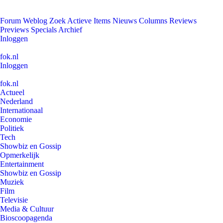
Forum
Weblog
Zoek
Actieve Items
Nieuws
Columns
Reviews
Previews
Specials
Archief
Inloggen
fok.nl
Inloggen
fok.nl
Actueel
Nederland
Internationaal
Economie
Politiek
Tech
Showbiz en Gossip
Opmerkelijk
Entertainment
Showbiz en Gossip
Muziek
Film
Televisie
Media & Cultuur
Bioscoopagenda