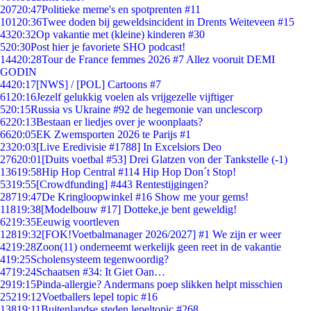
207
20:47
Politieke meme's en spotprenten #11
101
20:36
Twee doden bij geweldsincident in Drents Weiteveen #15
43
20:32
Op vakantie met (kleine) kinderen #30
5
20:30
Post hier je favoriete SHO podcast!
144
20:28
Tour de France femmes 2026 #7 Allez vooruit DEMI
GODIN
44
20:17
[NWS] / [POL] Cartoons #7
61
20:16
Jezelf gelukkig voelen als vrijgezelle vijftiger
5
20:15
Russia vs Ukraine #92 de hegemonie van unclescorp
62
20:13
Bestaan er liedjes over je woonplaats?
66
20:05
EK Zwemsporten 2026 te Parijs #1
23
20:03
[Live Eredivisie #1788] In Excelsiors Deo
276
20:01
[Duits voetbal #53] Drei Glatzen von der Tankstelle (-1)
136
19:58
Hip Hop Central #114 Hip Hop Don´t Stop!
53
19:55
[Crowdfunding] #443 Rentestijgingen?
287
19:47
De Kringloopwinkel #16 Show me your gems!
118
19:38
[Modelbouw #17] Dotteke,je bent geweldig!
62
19:35
Eeuwig voortleven
128
19:32
[FOK!Voetbalmanager 2026/2027] #1 We zijn er weer
42
19:28
Zoon(11) onderneemt werkelijk geen reet in de vakantie
4
19:25
Scholensysteem tegenwoordig?
47
19:24
Schaatsen #34: It Giet Oan…
29
19:15
Pinda-allergie? Andermans poep slikken helpt misschien
252
19:12
Voetballers lepel topic #16
138
19:11
Buitenlandse steden lepeltopic #268