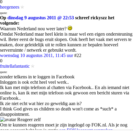
0
heegenees
quote:
Op
dinsdag 9 augustus 2011 @ 22:53
schreef rickyszz het
volgende:
Waarom Nederland nou weer later?
Omdat Nederland maar heel klein is maar wel een eigen ondersteuning
wil. Beter eerst de bugs eruit slopen. Ook heeft het vaak met servers te
maken, door geleidelijk uit te rollen kunnen ze bepalen hoeveel
serverruimte / netwerk er gebruikt wordt.
woensdag 10 augustus 2011, 11:45 uur
#22
0
fruitellafantastic
quote:
zonder telkens in te loggen in Facebook
Inloggen is ook echt heel veel werk..
Ik kan met mijn telefoon al chatten via Facebook.. En als iemand niet
online is, kan ik met mijn telefoon ook gewoon een bericht sturen via
Facebook..
Ik zie niet echt wat hier zo geweldig aan is?
I think God gives us children so death won't come as *such* a
disappointment.
Reageer zelf
Om te kunnen reageren moet je zijn ingelogd op FOK.nl. Als je nog
geen account hebt kun je gratis
een FOK!account aanmaken