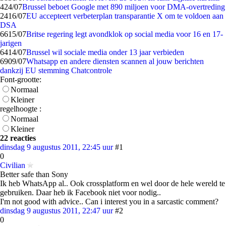
4
24/07
Brussel beboet Google met 890 miljoen voor DMA-overtreding
24
16/07
EU accepteert verbeterplan transparantie X om te voldoen aan
DSA
66
15/07
Britse regering legt avondklok op social media voor 16 en 17-
jarigen
64
14/07
Brussel wil sociale media onder 13 jaar verbieden
69
09/07
Whatsapp en andere diensten scannen al jouw berichten
dankzij EU stemming Chatcontrole
Font-grootte:
Normaal
Kleiner
regelhoogte :
Normaal
Kleiner
22 reacties
dinsdag 9 augustus 2011, 22:45 uur
#1
0
Civilian
Better safe than Sony
Ik heb WhatsApp al.. Ook crossplatform en wel door de hele wereld te
gebruiken. Daar heb ik Facebook niet voor nodig..
I'm not good with advice.. Can i interest you in a sarcastic comment?
dinsdag 9 augustus 2011, 22:47 uur
#2
0