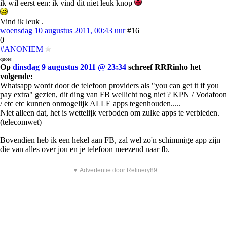
ik wil eerst een: ik vind dit niet leuk knop
Vind ik leuk .
woensdag 10 augustus 2011, 00:43 uur
#16
0
#ANONIEM
quote:
Op
dinsdag 9 augustus 2011 @ 23:34
schreef RRRinho het
volgende:
Whatsapp wordt door de telefoon providers als "you can get it if you
pay extra" gezien, dit ding van FB wellicht nog niet ? KPN / Vodafoon
/ etc etc kunnen onmogelijk ALLE apps tegenhouden.....
Niet alleen dat, het is wettelijk verboden om zulke apps te verbieden.
(telecomwet)
Bovendien heb ik een hekel aan FB, zal wel zo'n schimmige app zijn
die van alles over jou en je telefoon meezend naar fb.
▼ Advertentie door Refinery89