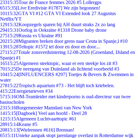
233
15:35
Tour de France femmes 2026 #5 Lollergps
65
15:35
[Live Eredivisie #1787] We zijn begonnen!
101
15:32
GTA VI #12 GTA VI Extended look 27 Augustus
Netflix/YT
129
15:32
Koopzegels sparen bij AH duurt straks 2x zo lang
294
15:31
Oorlog in Oekraïne #1318 Drone baby drone
275
15:29
Russia vs Ukraine #91
202
15:28
Migranten breken door grens naar Ceuta in Spanje,l #10
139
15:28
Teltopic #1572 tel door en door en door....
271
15:27
Totale zonsverduistering 12-08-2026 (Groenland, IJsland en
Spanje) #1
165
15:25
Algemeen steektopic, waar er een steekje los zit #3
70
15:25
De neergang van Duitsland als lichtend voorbeeld #3
104
15:24
[INFLUENCERS #297] Toetjes & Bevers & Zwemmen in
water
278
15:22
Tropisch aquarium #73 - Het blijft toch kriebelen.
4
15:22
Energietarieven #34
57
15:16
OM-Teamleider met kinderporno is oud-directeur van twee
basisscholen
23
15:16
Burgemeester Mamdani van New York
14
15:15
[Dagboek] Veel aan hoofd - Deel 28
12
15:15
Algemeen Luchtvaarttopic #61
289
15:14
Keane #5
208
15:13
[Wielrennen #616] Brennan!
65
15:11
Unieke aanpak stopt jarenlange overlast in Rotterdamse wijk