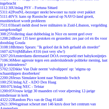
ingebracht
11
12:30
Uitslag PSV - Fortuna Sittard
53
11:42
PostNL-bezorger steekt bewoner na ruzie over pakket
51
11:40
VS: kans op Russische aanval op NAVO-land groeit,
munitietekort wordt probleem
75
11:03
Israël meldt dood twee militairen in Zuid-Libanon, vergelding
aangekondigd
3
08:25
Vollering slaat dubbelslag in Nice en neemt geel over
12
08:24
Broer 135 keer gestoken en gesneden: zes jaar cel en tbs voor
doodslag Gouda
31
08:18
Britney Spears: "Ik geloof dat ik heb gefaald als moeder"
16
07:42
VrijMiBabes #316 (not very sfw!)
32
07:20
Amsterdams dierenasiel DOA overspoeld met babykonijntjes
71
06:36
Meer agressie tegen een andersluidende politieke mening, laat
jij je intimideren?
57
02:32
Dikke Van Dale neemt 'vulvalippen' op: 'stigma op
schaamlippen doorbreken'
22
00:28
Jesus Simulator komt naar Nintendo Switch
1
00:25
Uitslag AZ - ADO Den Haag
3
00:07
Uitslag NEC - Telstar
12
00:05
Vrouw krijgt 30 maanden cel voor afpersing 12-jarige
misdienaar in kerk
43
22:22
Random Pics van de Dag #1448
26
21:30
Wegpiraat scheurt met 146 km/u door het centrum van
Amsterdam