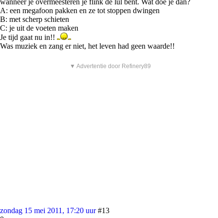
wanneer je overmeesteren je flink de lul bent. Wat doe je dan?
A: een megafoon pakken en ze tot stoppen dwingen
B: met scherp schieten
C: je uit de voeten maken
Je tijd gaat nu in!!
Was muziek en zang er niet, het leven had geen waarde!!
▼ Advertentie door Refinery89
zondag 15 mei 2011, 17:20 uur
#13