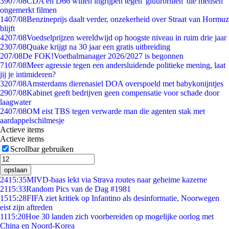
39
07/08
CDA en D66 willen ingrijpen tegen 'gluurbrillen' die mensen
ongemerkt filmen
14
07/08
Benzineprijs daalt verder, onzekerheid over Straat van Hormuz
blijft
42
07/08
Voedselprijzen wereldwijd op hoogste niveau in ruim drie jaar
23
07/08
Quake krijgt na 30 jaar een gratis uitbreiding
2
07/08
De FOK!Voetbalmanager 2026/2027 is begonnen
71
07/08
Meer agressie tegen een andersluidende politieke mening, laat
jij je intimideren?
32
07/08
Amsterdams dierenasiel DOA overspoeld met babykonijntjes
29
07/08
Kabinet geeft bedrijven geen compensatie voor schade door
laagwater
24
07/08
OM eist TBS tegen verwarde man die agenten stak met
aardappelschilmesje
Actieve items
Actieve items
Scrollbar gebruiken
opslaan
24
15:35
MIVD-baas lekt via Strava routes naar geheime kazerne
21
15:33
Random Pics van de Dag #1981
15
15:28
FIFA ziet kritiek op Infantino als desinformatie, Noorwegen
eist zijn aftreden
11
15:20
Hoe 30 landen zich voorbereiden op mogelijke oorlog met
China en Noord-Korea