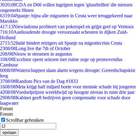
39
20:08
CDA en D66 willen ingrijpen tegen 'gluurbrillen' die mensen
ongemerkt filmen
63
19:04
Spanje: bijna alle migranten in Ceuta weer teruggekeerd naar
Marokko
4
17:13
Niewiadoma profiteert van pokerspel en grijpt geel op Ventoux
7
16:10
Aanhoudende droogte veroorzaakt scheuren in dijken Zuid-
Holland
27
15:52
Italië hindert reizigers uit Spanje na migratiecrisis Ceuta
23
08/08
Long live the 7th of October
2
08/08
Nieuw te streamen in augustus
1
08/08
Excelsior opent seizoen met ruime zege op promovendus
Cambuur
60
08/08
Waterschappen slaan alarm wegens droogte: Gereedschapskist
leeg
37
08/08
Random Pics van de Dag #1833
16
08/08
Meta krijgt half miljard boete voor mentale schade bij jongeren
42
08/08
Voedselprijzen wereldwijd op hoogste niveau in ruim drie jaar
29
08/08
Kabinet geeft bedrijven geen compensatie voor schade door
laagwater
Forum
Forum
Scrollbar gebruiken
opslaan