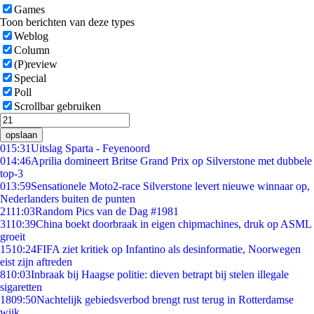
Games
Toon berichten van deze types
Weblog
Column
(P)review
Special
Poll
Scrollbar gebruiken
opslaan
0
15:31
Uitslag Sparta - Feyenoord
0
14:46
Aprilia domineert Britse Grand Prix op Silverstone met dubbele
top-3
0
13:59
Sensationele Moto2-race Silverstone levert nieuwe winnaar op,
Nederlanders buiten de punten
21
11:03
Random Pics van de Dag #1981
31
10:39
China boekt doorbraak in eigen chipmachines, druk op ASML
groeit
15
10:24
FIFA ziet kritiek op Infantino als desinformatie, Noorwegen
eist zijn aftreden
8
10:03
Inbraak bij Haagse politie: dieven betrapt bij stelen illegale
sigaretten
18
09:50
Nachtelijk gebiedsverbod brengt rust terug in Rotterdamse
wijk