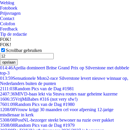
Weblog
Fotoboek
Prijsvragen
Contact
Colofon
Feedback
Tip de redactie
FOK!
FOK!
Scrollbar gebruiken
opslaan
0
14:46
Aprilia domineert Britse Grand Prix op Silverstone met dubbele
top-3
0
13:59
Sensationele Moto2-race Silverstone levert nieuwe winnaar op,
Nederlanders buiten de punten
21
11:03
Random Pics van de Dag #1981
24
07:36
MIVD-baas lekt via Strava routes naar geheime kazerne
16
06:35
VrijMiBabes #316 (not very sfw!)
76
01:09
Random Pics van de Dag #1980
12
08/08
Vrouw krijgt 30 maanden cel voor afpersing 12-jarige
misdienaar in kerk
53
08/08
PostNL-bezorger steekt bewoner na ruzie over pakket
35
08/08
Random Pics van de Dag #1979