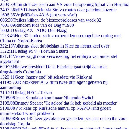
25
09:39
Iran stelt zes eisen aan VS voor heropening Straat van Hormuz
24
07:36
MIVD-baas lekt via Strava routes naar geheime kazerne
16
06:35
VrijMiBabes #316 (not very sfw!)
6
06:30
Trailers kijken: de bioscoopreleases van week 32
76
01:09
Random Pics van de Dag #1980
1
00:01
Uitslag AZ - ADO Den Haag
11
23:46
Hoe 30 landen zich voorbereiden op mogelijke oorlog met
China en Noord-Korea
3
22:13
Vollering slaat dubbelslag in Nice en neemt geel over
11
22:11
Uitslag PSV - Fortuna Sittard
8
21:14
Vrouw krijgt door verwisseling het embryo van ander stel
ingebracht
6
20:35
Nieuwe president De la Espriella gaat strijd aan met
drugskartels Colombia
13
20:11
Geen 'happy end' bij seksdate via Kinky.nl
41
19:57
XR blokkeert A12 ruim twee uur, agent gebeten bij
aanhouding
3
19:21
Uitslag NEC - Telstar
22
08/08
Jesus Simulator komt naar Nintendo Switch
31
08/08
Britney Spears: "Ik geloof dat ik heb gefaald als moeder"
51
08/08
VS: kans op Russische aanval op NAVO-land groeit,
munitietekort wordt probleem
12
08/08
Broer 135 keer gestoken en gesneden: zes jaar cel en tbs voor
doodslag Gouda
25
08/08
RIVM vindt PFAS in al de geteste moedermelk, borstvoeding