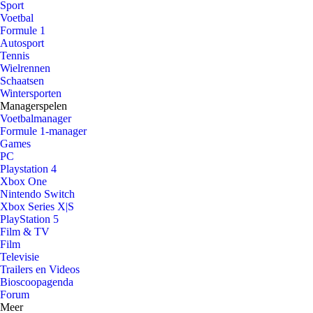
Sport
Voetbal
Formule 1
Autosport
Tennis
Wielrennen
Schaatsen
Wintersporten
Managerspelen
Voetbalmanager
Formule 1-manager
Games
PC
Playstation 4
Xbox One
Nintendo Switch
Xbox Series X|S
PlayStation 5
Film & TV
Film
Televisie
Trailers en Videos
Bioscoopagenda
Forum
Meer