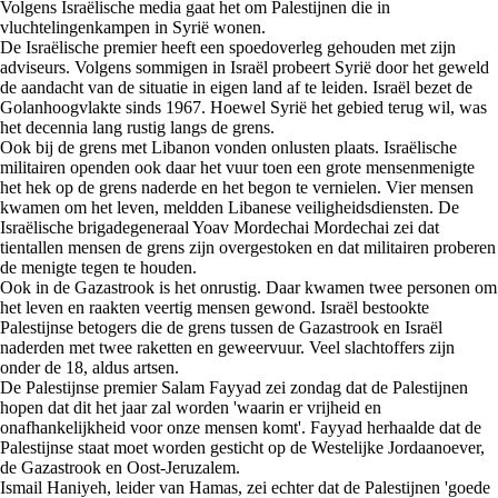
Volgens Israëlische media gaat het om Palestijnen die in
vluchtelingenkampen in Syrië wonen.
De Israëlische premier heeft een spoedoverleg gehouden met zijn
adviseurs. Volgens sommigen in Israël probeert Syrië door het geweld
de aandacht van de situatie in eigen land af te leiden. Israël bezet de
Golanhoogvlakte sinds 1967. Hoewel Syrië het gebied terug wil, was
het decennia lang rustig langs de grens.
Ook bij de grens met Libanon vonden onlusten plaats. Israëlische
militairen openden ook daar het vuur toen een grote mensenmenigte
het hek op de grens naderde en het begon te vernielen. Vier mensen
kwamen om het leven, meldden Libanese veiligheidsdiensten. De
Israëlische brigadegeneraal Yoav Mordechai Mordechai zei dat
tientallen mensen de grens zijn overgestoken en dat militairen proberen
de menigte tegen te houden.
Ook in de Gazastrook is het onrustig. Daar kwamen twee personen om
het leven en raakten veertig mensen gewond. Israël bestookte
Palestijnse betogers die de grens tussen de Gazastrook en Israël
naderden met twee raketten en geweervuur. Veel slachtoffers zijn
onder de 18, aldus artsen.
De Palestijnse premier Salam Fayyad zei zondag dat de Palestijnen
hopen dat dit het jaar zal worden 'waarin er vrijheid en
onafhankelijkheid voor onze mensen komt'. Fayyad herhaalde dat de
Palestijnse staat moet worden gesticht op de Westelijke Jordaanoever,
de Gazastrook en Oost-Jeruzalem.
Ismail Haniyeh, leider van Hamas, zei echter dat de Palestijnen 'goede