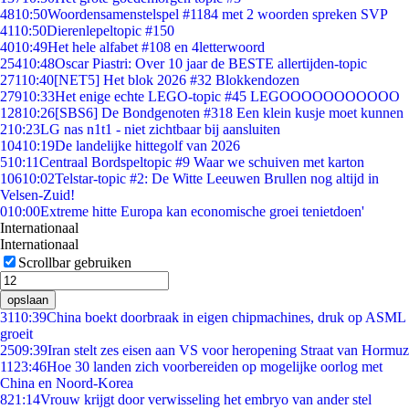
48
10:50
Woordensamenstelspel #1184 met 2 woorden spreken SVP
41
10:50
Dierenlepeltopic #150
40
10:49
Het hele alfabet #108 en 4letterwoord
254
10:48
Oscar Piastri: Over 10 jaar de BESTE allertijden-topic
271
10:40
[NET5] Het blok 2026 #32 Blokkendozen
279
10:33
Het enige echte LEGO-topic #45 LEGOOOOOOOOOOO
128
10:26
[SBS6] De Bondgenoten #318 Een klein kusje moet kunnen
2
10:23
LG nas n1t1 - niet zichtbaar bij aansluiten
104
10:19
De landelijke hittegolf van 2026
5
10:11
Centraal Bordspeltopic #9 Waar we schuiven met karton
106
10:02
Telstar-topic #2: De Witte Leeuwen Brullen nog altijd in
Velsen-Zuid!
0
10:00
Extreme hitte Europa kan economische groei tenietdoen'
Internationaal
Internationaal
Scrollbar gebruiken
opslaan
31
10:39
China boekt doorbraak in eigen chipmachines, druk op ASML
groeit
25
09:39
Iran stelt zes eisen aan VS voor heropening Straat van Hormuz
11
23:46
Hoe 30 landen zich voorbereiden op mogelijke oorlog met
China en Noord-Korea
8
21:14
Vrouw krijgt door verwisseling het embryo van ander stel