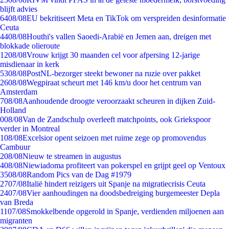
blijft advies
64
08/08
EU bekritiseert Meta en TikTok om verspreiden desinformatie
Ceuta
44
08/08
Houthi's vallen Saoedi-Arabië en Jemen aan, dreigen met
blokkade olieroute
12
08/08
Vrouw krijgt 30 maanden cel voor afpersing 12-jarige
misdienaar in kerk
53
08/08
PostNL-bezorger steekt bewoner na ruzie over pakket
26
08/08
Wegpiraat scheurt met 146 km/u door het centrum van
Amsterdam
7
08/08
Aanhoudende droogte veroorzaakt scheuren in dijken Zuid-
Holland
0
08/08
Van de Zandschulp overleeft matchpoints, ook Griekspoor
verder in Montreal
1
08/08
Excelsior opent seizoen met ruime zege op promovendus
Cambuur
2
08/08
Nieuw te streamen in augustus
4
08/08
Niewiadoma profiteert van pokerspel en grijpt geel op Ventoux
35
08/08
Random Pics van de Dag #1979
27
07/08
Italië hindert reizigers uit Spanje na migratiecrisis Ceuta
24
07/08
Vier aanhoudingen na doodsbedreiging burgemeester Depla
van Breda
11
07/08
Smokkelbende opgerold in Spanje, verdienden miljoenen aan
migranten