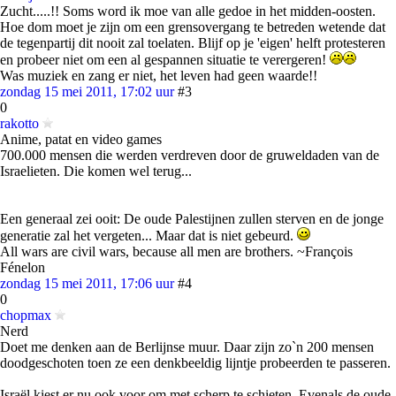
Zucht.....!! Soms word ik moe van alle gedoe in het midden-oosten.
Hoe dom moet je zijn om een grensovergang te betreden wetende dat
de tegenpartij dit nooit zal toelaten. Blijf op je 'eigen' helft protesteren
en probeer niet om een al gespannen situatie te verergeren!
Was muziek en zang er niet, het leven had geen waarde!!
zondag 15 mei 2011, 17:02 uur
#3
0
rakotto
Anime, patat en video games
700.000 mensen die werden verdreven door de gruweldaden van de
Israelieten. Die komen wel terug...
Een generaal zei ooit: De oude Palestijnen zullen sterven en de jonge
generatie zal het vergeten... Maar dat is niet gebeurd.
All wars are civil wars, because all men are brothers. ~François
Fénelon
zondag 15 mei 2011, 17:06 uur
#4
0
chopmax
Nerd
Doet me denken aan de Berlijnse muur. Daar zijn zo`n 200 mensen
doodgeschoten toen ze een denkbeeldig lijntje probeerden te passeren.
Israël kiest er nu ook voor om met scherp te schieten. Evenals de oude