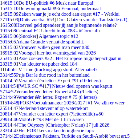
146
15:10
De EU-politiek #6 Musk naar Europa!
153
15:10
De woningmarkt #96 Eenmaal, andermaal
145
15:09
Zaken waar je je echt dood aan ergert #17 - Werklui
271
15:09
[Duits voetbal #53] Drei Glatzen von der Tankstelle (-1)
16
15:08
Hoeveel geld spendeer jij aan je beginnende relatie?
19
15:08
Centraal FC Utrecht topic #88 - #CorreiaIn
269
15:06
[Snooker] Algemeen topic #12
30
15:05
Ariana Grande verlaat de spotlight.
126
15:03
Vrouwen willen geen man meer #30
169
15:02
Voorspel hier het warmtegetal van 2026
253
15:01
Asielzoekers #22 : Het Europese migratiepact gaat in
283
15:01
Van kleuter tot puber deel 184
11
14:56
TV Time (tracking app) stopt! Alternatief?
33
14:55
Prijs Bar le duc rood in het buitenland
150
14:55
Verander één letter: Expert #91 (10 letters)
181
14:54
[WLR SC #417] Nieuw deel openen was kaputt
57
14:52
Verander één letter: Expert #143 (9 letters)
22
14:49
Verander één letter. Expert # 75 (8 letters)
115
14:48
[FOK!Voetbalmanager 2026/2027] #1 We zijn er weer
255
14:47
Nederland stevent af op watertekort
208
14:47
Verander een letter expert (7lettereditie) #50
299
14:46
MotoGP #93 Met de TT in Assen
230
14:44
The Odyssey (Christopher Nolan) 17 juli 2026
233
14:43
Het FOK!kers maken teringherrie topic
37
14:42
Defensiepact Pakistan, Turkije en Saudi-Arabië bevat art.5