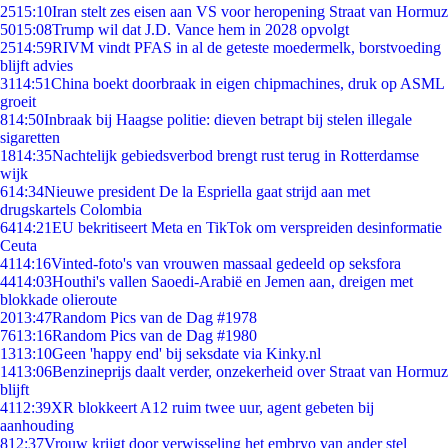
25
15:10
Iran stelt zes eisen aan VS voor heropening Straat van Hormuz
50
15:08
Trump wil dat J.D. Vance hem in 2028 opvolgt
25
14:59
RIVM vindt PFAS in al de geteste moedermelk, borstvoeding
blijft advies
31
14:51
China boekt doorbraak in eigen chipmachines, druk op ASML
groeit
8
14:50
Inbraak bij Haagse politie: dieven betrapt bij stelen illegale
sigaretten
18
14:35
Nachtelijk gebiedsverbod brengt rust terug in Rotterdamse
wijk
6
14:34
Nieuwe president De la Espriella gaat strijd aan met
drugskartels Colombia
64
14:21
EU bekritiseert Meta en TikTok om verspreiden desinformatie
Ceuta
41
14:16
Vinted-foto's van vrouwen massaal gedeeld op seksfora
44
14:03
Houthi's vallen Saoedi-Arabië en Jemen aan, dreigen met
blokkade olieroute
20
13:47
Random Pics van de Dag #1978
76
13:16
Random Pics van de Dag #1980
13
13:10
Geen 'happy end' bij seksdate via Kinky.nl
14
13:06
Benzineprijs daalt verder, onzekerheid over Straat van Hormuz
blijft
41
12:39
XR blokkeert A12 ruim twee uur, agent gebeten bij
aanhouding
8
12:37
Vrouw krijgt door verwisseling het embryo van ander stel