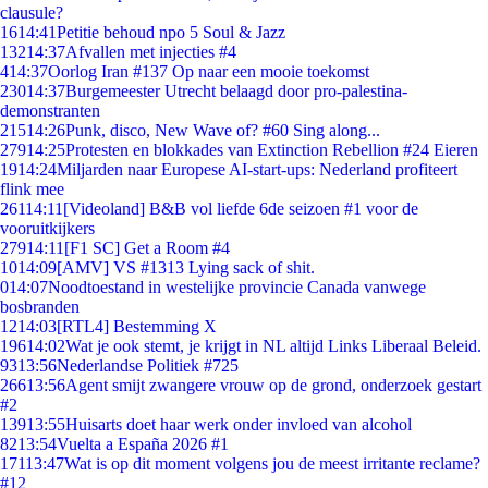
clausule?
16
14:41
Petitie behoud npo 5 Soul & Jazz
132
14:37
Afvallen met injecties #4
4
14:37
Oorlog Iran #137 Op naar een mooie toekomst
230
14:37
Burgemeester Utrecht belaagd door pro-palestina-
demonstranten
215
14:26
Punk, disco, New Wave of? #60 Sing along...
279
14:25
Protesten en blokkades van Extinction Rebellion #24 Eieren
19
14:24
Miljarden naar Europese AI-start-ups: Nederland profiteert
flink mee
261
14:11
[Videoland] B&B vol liefde 6de seizoen #1 voor de
vooruitkijkers
279
14:11
[F1 SC] Get a Room #4
10
14:09
[AMV] VS #1313 Lying sack of shit.
0
14:07
Noodtoestand in westelijke provincie Canada vanwege
bosbranden
12
14:03
[RTL4] Bestemming X
196
14:02
Wat je ook stemt, je krijgt in NL altijd Links Liberaal Beleid.
93
13:56
Nederlandse Politiek #725
266
13:56
Agent smijt zwangere vrouw op de grond, onderzoek gestart
#2
139
13:55
Huisarts doet haar werk onder invloed van alcohol
82
13:54
Vuelta a España 2026 #1
171
13:47
Wat is op dit moment volgens jou de meest irritante reclame?
#12