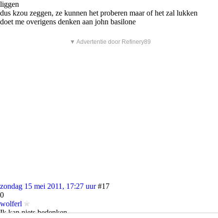
liggen
dus kzou zeggen, ze kunnen het proberen maar of het zal lukken
doet me overigens denken aan john basilone
▼ Advertentie door Refinery89
zondag 15 mei 2011, 17:27 uur
#17
0
wolferl
Ik kan niets bedenken