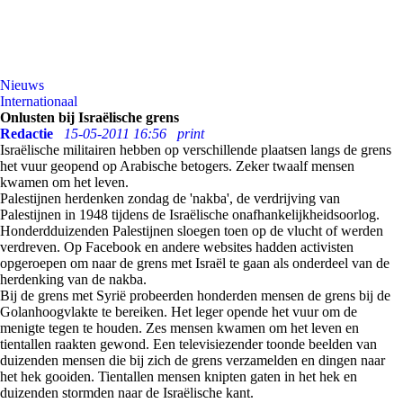
Nieuws
Internationaal
Onlusten bij Israëlische grens
Redactie
15-05-2011 16:56
print
Israëlische militairen hebben op verschillende plaatsen langs de grens
het vuur geopend op Arabische betogers. Zeker twaalf mensen
kwamen om het leven.
Palestijnen herdenken zondag de 'nakba', de verdrijving van
Palestijnen in 1948 tijdens de Israëlische onafhankelijkheidsoorlog.
Honderdduizenden Palestijnen sloegen toen op de vlucht of werden
verdreven. Op Facebook en andere websites hadden activisten
opgeroepen om naar de grens met Israël te gaan als onderdeel van de
herdenking van de nakba.
Bij de grens met Syrië probeerden honderden mensen de grens bij de
Golanhoogvlakte te bereiken. Het leger opende het vuur om de
menigte tegen te houden. Zes mensen kwamen om het leven en
tientallen raakten gewond. Een televisiezender toonde beelden van
duizenden mensen die bij zich de grens verzamelden en dingen naar
het hek gooiden. Tientallen mensen knipten gaten in het hek en
duizenden stormden naar de Israëlische kant.