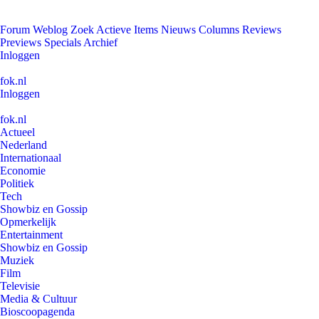
Forum
Weblog
Zoek
Actieve Items
Nieuws
Columns
Reviews
Previews
Specials
Archief
Inloggen
fok.nl
Inloggen
fok.nl
Actueel
Nederland
Internationaal
Economie
Politiek
Tech
Showbiz en Gossip
Opmerkelijk
Entertainment
Showbiz en Gossip
Muziek
Film
Televisie
Media & Cultuur
Bioscoopagenda