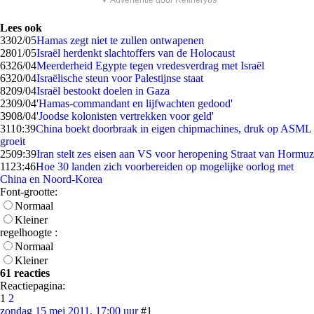
▼ Advertentie door Refinery89
Lees ook
33
02/05
Hamas zegt niet te zullen ontwapenen
28
01/05
Israël herdenkt slachtoffers van de Holocaust
63
26/04
Meerderheid Egypte tegen vredesverdrag met Israël
63
20/04
Israëlische steun voor Palestijnse staat
82
09/04
Israël bestookt doelen in Gaza
23
09/04
'Hamas-commandant en lijfwachten gedood'
39
08/04
'Joodse kolonisten vertrekken voor geld'
31
10:39
China boekt doorbraak in eigen chipmachines, druk op ASML
groeit
25
09:39
Iran stelt zes eisen aan VS voor heropening Straat van Hormuz
11
23:46
Hoe 30 landen zich voorbereiden op mogelijke oorlog met
China en Noord-Korea
Font-grootte:
Normaal
Kleiner
regelhoogte :
Normaal
Kleiner
61 reacties
Reactiepagina:
1
2
zondag 15 mei 2011, 17:00 uur
#1