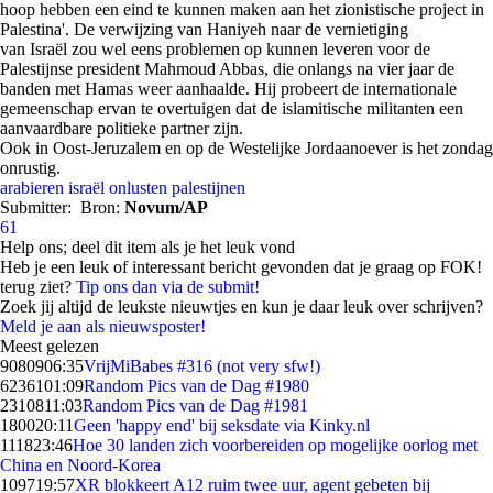
hoop hebben een eind te kunnen maken aan het zionistische project in
Palestina'. De verwijzing van Haniyeh naar de vernietiging
van Israël zou wel eens problemen op kunnen leveren voor de
Palestijnse president Mahmoud Abbas, die onlangs na vier jaar de
banden met Hamas weer aanhaalde. Hij probeert de internationale
gemeenschap ervan te overtuigen dat de islamitische militanten een
aanvaardbare politieke partner zijn.
Ook in Oost-Jeruzalem en op de Westelijke Jordaanoever is het zondag
onrustig.
arabieren
israël
onlusten
palestijnen
Submitter:
Bron:
Novum/AP
61
Help ons; deel dit item als je het leuk vond
Heb je een leuk of interessant bericht gevonden dat je graag op FOK!
terug ziet?
Tip ons dan via de submit!
Zoek jij altijd de leukste nieuwtjes en kun je daar leuk over schrijven?
Meld je aan als nieuwsposter!
Meest gelezen
90809
06:35
VrijMiBabes #316 (not very sfw!)
62361
01:09
Random Pics van de Dag #1980
23108
11:03
Random Pics van de Dag #1981
1800
20:11
Geen 'happy end' bij seksdate via Kinky.nl
1118
23:46
Hoe 30 landen zich voorbereiden op mogelijke oorlog met
China en Noord-Korea
1097
19:57
XR blokkeert A12 ruim twee uur, agent gebeten bij