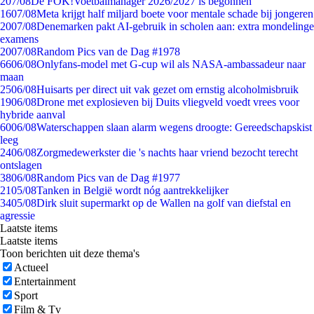
2
07/08
De FOK!Voetbalmanager 2026/2027 is begonnen
16
07/08
Meta krijgt half miljard boete voor mentale schade bij jongeren
20
07/08
Denemarken pakt AI-gebruik in scholen aan: extra mondelinge
examens
20
07/08
Random Pics van de Dag #1978
66
06/08
Onlyfans-model met G-cup wil als NASA-ambassadeur naar
maan
25
06/08
Huisarts per direct uit vak gezet om ernstig alcoholmisbruik
19
06/08
Drone met explosieven bij Duits vliegveld voedt vrees voor
hybride aanval
60
06/08
Waterschappen slaan alarm wegens droogte: Gereedschapskist
leeg
24
06/08
Zorgmedewerkster die 's nachts haar vriend bezocht terecht
ontslagen
38
06/08
Random Pics van de Dag #1977
21
05/08
Tanken in België wordt nóg aantrekkelijker
34
05/08
Dirk sluit supermarkt op de Wallen na golf van diefstal en
agressie
Laatste items
Laatste items
Toon berichten uit deze thema's
Actueel
Entertainment
Sport
Film & Tv