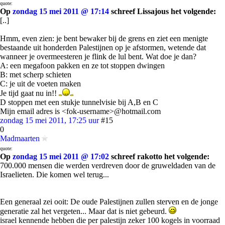
quote:
Op
zondag 15 mei 2011 @ 17:14
schreef Lissajous het volgende:
[..]
Hmm, even zien: je bent bewaker bij de grens en ziet een menigte
bestaande uit honderden Palestijnen op je afstormen, wetende dat
wanneer je overmeesteren je flink de lul bent. Wat doe je dan?
A: een megafoon pakken en ze tot stoppen dwingen
B: met scherp schieten
C: je uit de voeten maken
Je tijd gaat nu in!!
D stoppen met een stukje tunnelvisie bij A,B en C
Mijn email adres is <fok-username>@hotmail.com
zondag 15 mei 2011, 17:25 uur
#15
0
Madmaarten
quote:
Op
zondag 15 mei 2011 @ 17:02
schreef rakotto het volgende:
700.000 mensen die werden verdreven door de gruweldaden van de
Israelieten. Die komen wel terug...
Een generaal zei ooit: De oude Palestijnen zullen sterven en de jonge
generatie zal het vergeten... Maar dat is niet gebeurd.
israel kennende hebben die per palestijn zeker 100 kogels in voorraad