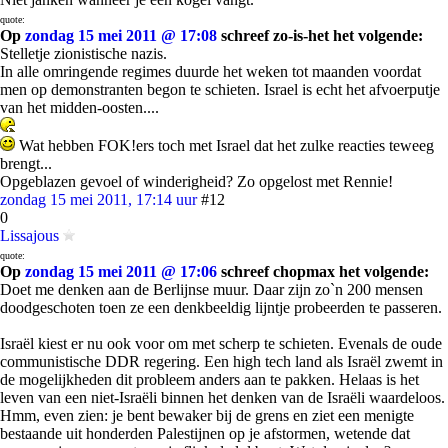
quote:
Op
zondag 15 mei 2011 @ 17:08
schreef zo-is-het het volgende:
Stelletje zionistische nazis.
In alle omringende regimes duurde het weken tot maanden voordat
men op demonstranten begon te schieten. Israel is echt het afvoerputje
van het midden-oosten....
Wat hebben FOK!ers toch met Israel dat het zulke reacties teweeg
brengt...
Opgeblazen gevoel of winderigheid? Zo opgelost met Rennie!
zondag 15 mei 2011, 17:14 uur
#12
0
Lissajous
quote:
Op
zondag 15 mei 2011 @ 17:06
schreef chopmax het volgende:
Doet me denken aan de Berlijnse muur. Daar zijn zo`n 200 mensen
doodgeschoten toen ze een denkbeeldig lijntje probeerden te passeren.
Israël kiest er nu ook voor om met scherp te schieten. Evenals de oude
communistische DDR regering. Een high tech land als Israël zwemt in
de mogelijkheden dit probleem anders aan te pakken. Helaas is het
leven van een niet-Israëli binnen het denken van de Israëli waardeloos.
Hmm, even zien: je bent bewaker bij de grens en ziet een menigte
bestaande uit honderden Palestijnen op je afstormen, wetende dat