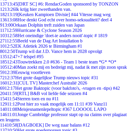
137
13:45
[DRT SC] #6: RendacGoden sponsored by TONZON
12
13:26
Ik krijg hier zweethanden van.
182
13:19
[Keuken Kampioen Divisie] #44 Vitesse mag weg
136
13:08
Hoe denkt God echt over homo-seksualiteit? deel 4
9
13:00
Orkaan Dolphin treft zuiden van Japan
117
12:59
Hurricane & Cyclone Season 2026
103
12:58
Het oneindige 'doet-ie anders nooit'-topic # 1819
271
12:55
Beeld van de Dag Art Installation b
10
12:52
EK Atletiek 2026 te Birmingham #1
80
12:50
Trump wil dat J.D. Vance hem in 2028 opvolgt
135
12:47
+7 telspel #95
185
12:43
Touwtrekken 2.0 #636 - Team 1 beste team *G* *O*
105
12:40
Man zoekt mij en bedreigt mij, nadat ik met zijn zoon sprak
59
12:39
Eeuwig voortleven
72
12:37
Het grote dagelijkse Trump nieuws topic #31
160
12:31
[CUL TV] Masterchef Australië 2026
69
12:17
Het grote Baktopic (voor bakfoto's, -vragen en -tips) #42
204
11:59
[RTL] B&B vol liefde 6de seizoen #4
154
11:54
Sterren toen en nu #11
129
11:12
Post hier zo vaak mogelijk om 11:11 #39 Vanz11
140
11:08
Meisjesnamenlepeltopic #367 LOOOOL LAPO
146
11:01
Jonge Cambridge professor stapt op na claims over plagiaat
en leugens
114
10:58
[DAGBOEK] De weg naar balans #12
137
10:50
Het grote goedemorgen topic #3