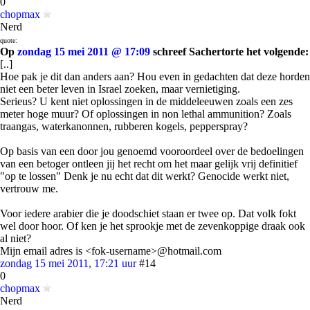
0
chopmax
Nerd
quote:
Op
zondag 15 mei 2011 @ 17:09
schreef Sachertorte het volgende:
[..]
Hoe pak je dit dan anders aan? Hou even in gedachten dat deze horden
niet een beter leven in Israel zoeken, maar vernietiging.
Serieus? U kent niet oplossingen in de middeleeuwen zoals een zes
meter hoge muur? Of oplossingen in non lethal ammunition? Zoals
traangas, waterkanonnen, rubberen kogels, pepperspray?
Op basis van een door jou genoemd vooroordeel over de bedoelingen
van een betoger ontleen jij het recht om het maar gelijk vrij definitief
"op te lossen" Denk je nu echt dat dit werkt? Genocide werkt niet,
vertrouw me.
Voor iedere arabier die je doodschiet staan er twee op. Dat volk fokt
wel door hoor. Of ken je het sprookje met de zevenkoppige draak ook
al niet?
Mijn email adres is <fok-username>@hotmail.com
zondag 15 mei 2011, 17:21 uur
#14
0
chopmax
Nerd