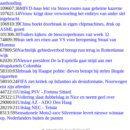
aanhouding
1096
07:36
MIVD-baas lekt via Strava routes naar geheime kazerne
1076
21:14
Vrouw krijgt door verwisseling het embryo van ander stel
ingebracht
1069
10:39
China boekt doorbraak in eigen chipmachines, druk op
ASML groeit
1013
06:30
Trailers kijken: de bioscoopreleases van week 32
748
09:39
Iran stelt zes eisen aan VS voor heropening Straat van
Hormuz
678
09:50
Nachtelijk gebiedsverbod brengt rust terug in Rotterdamse
wijk
620
20:35
Nieuwe president De la Espriella gaat strijd aan met
drugskartels Colombia
583
10:03
Inbraak bij Haagse politie: dieven betrapt bij stelen illegale
sigaretten
580
10:24
FIFA ziet kritiek op Infantino als desinformatie, Noorwegen
eist zijn aftreden
447
22:11
Uitslag PSV - Fortuna Sittard
293
22:13
Vollering slaat dubbelslag in Nice en neemt geel over
290
00:01
Uitslag AZ - ADO Den Haag
282
19:21
Uitslag NEC - Telstar
83
13:59
Sensationele Moto2-race Silverstone levert nieuwe winnaar
op, Nederlanders buiten de punten