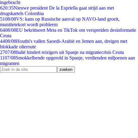
ingebracht
6
20:35
Nieuwe president De la Espriella gaat strijd aan met
drugskartels Colombia
51
08/08
VS: kans op Russische aanval op NAVO-land groeit,
munitietekort wordt probleem
64
08/08
EU bekritiseert Meta en TikTok om verspreiden desinformatie
Ceuta
44
08/08
Houthi's vallen Saoedi-Arabië en Jemen aan, dreigen met
blokkade olieroute
27
07/08
Italië hindert reizigers uit Spanje na migratiecrisis Ceuta
11
07/08
Smokkelbende opgerold in Spanje, verdienden miljoenen aan
migranten